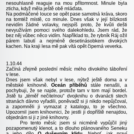
nesouhlasně reaguje na mou přítomnost. Minule byla
zticha, když měla ještě obě mláďata.
Na podmáčené louce se opět pase samotná kráva, skoro
na tomtéž místě, co minule. Dnes však v její blízkosti
nevidím žádné volavky, nejspíš proto, že kvůli dešti
nevyužívám pomoci svého dalekohledu. Jsem rád, že
bez něj vůbec něco vidím. Například to, že rybník Ráj ožil
párem labutí a nejméně desetinásobkem divokých
kachen. Na kraji lesa mě pak vítá opět čiperná veverka.
1.10.44
Začíná zřejmě poslední měsíc mého divokého táboření
v lese.
Dnes jsem však nebyl v lese, nýbrž ještě doma a v
městské knihovně.
Oceán příběhů
stále nenašli, a
pochybuji, že se najde, protože tam v tom mají bordel.
Jistě tu „téměř nečitelnou“ dvojknihu o dvanácti stech
stranách dávno vyřadili, poněvadž si ji nikdo nepůjčoval,
a zapomněli ji vymazat z katalogu, to je všechno.
Upozornil jsem knihovnici, že jestli ji dopříště nenajdou,
objednám si ji z jiné knihovny.
Pro tento měsíc jsem si nicméně vypůjčil jiný
pozapomenutý klenot, a to dlouho plánovaného Seneku
a jeho dílo
O duševním klidu
. Neboť, jak praví