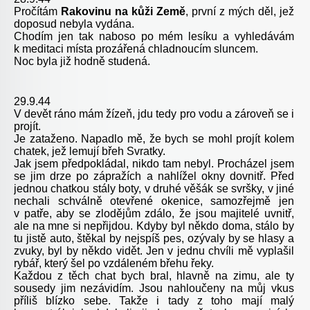
Pročítám
Rakovinu na kůži Země
, první z mých děl, jež
doposud nebyla vydána.
Chodím jen tak naboso po mém lesíku a vyhledávám
k meditaci místa prozářená chladnoucím sluncem.
Noc byla již hodně studená.
29.9.44
V devět ráno mám žízeň, jdu tedy pro vodu a zároveň se i
projít.
Je zataženo. Napadlo mě, že bych se mohl projít kolem
chatek, jež lemují břeh Svratky.
Jak jsem předpokládal, nikdo tam nebyl. Procházel jsem
se jim drze po zápražích a nahlížel okny dovnitř. Před
jednou chatkou stály boty, v druhé věšák se svršky, v jiné
nechali schválně otevřené okenice, samozřejmě jen
v patře, aby se zlodějům zdálo, že jsou majitelé uvnitř,
ale na mne si nepřijdou. Kdyby byl někdo doma, stálo by
tu jistě auto, štěkal by nejspíš pes, ozývaly by se hlasy a
zvuky, byl by někdo vidět. Jen v jednu chvíli mě vyplašil
rybář, který šel po vzdáleném břehu řeky.
Každou z těch chat bych bral, hlavně na zimu, ale ty
sousedy jim nezávidím. Jsou nahloučeny na můj vkus
příliš blízko sebe. Takže i tady z toho mají malý