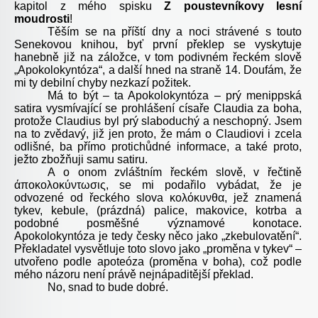
kapitol z mého spisku
Z poustevníkovy lesní
moudrosti
!
Těším se na příští dny a noci strávené s touto
Senekovou knihou, byť první překlep se vyskytuje
hanebně již na záložce, v tom podivném řeckém slově
„Apokolokyntóza“, a další hned na straně 14. Doufám, že
mi ty debilní chyby nezkazí požitek.
Má to být – ta Apokolokyntóza – prý menippská
satira vysmívající se prohlášení císaře Claudia za boha,
protože Claudius byl prý slaboduchý a neschopný. Jsem
na to zvědavý, již jen proto, že mám o Claudiovi i zcela
odlišné, ba přímo protichůdné informace, a také proto,
ježto zbožňuji samu satiru.
A o onom zvláštním řeckém slově, v řečtině
άποκολοκύντωσις
, se mi podařilo vybádat, že je
odvozené od řeckého slova
κολόκυνθα
, jež znamená
tykev, kebule, (prázdná) palice, makovice, kotrba a
podobné posměšné významové konotace.
Apokolokyntóza je tedy česky něco jako „zkebulovatění“.
Překladatel vysvětluje toto slovo jako „proměna v tykev“ –
utvořeno podle apoteóza (proměna v boha), což podle
mého názoru není právě nejnápaditější překlad.
No, snad to bude dobré.