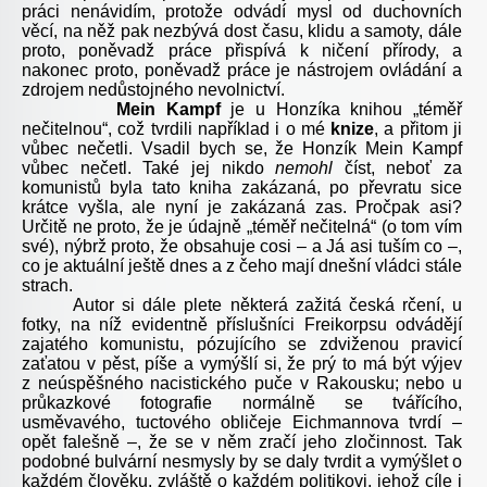
práci nenávidím, protože odvádí mysl od duchovních
věcí, na něž pak nezbývá dost času, klidu a samoty, dále
proto, poněvadž práce přispívá k ničení přírody, a
nakonec proto, poněvadž práce je nástrojem ovládání a
zdrojem nedůstojného nevolnictví.
Mein Kampf
je u Honzíka knihou „téměř
nečitelnou“, což tvrdili například i o mé
knize
, a přitom ji
vůbec nečetli. Vsadil bych se, že Honzík Mein Kampf
vůbec nečetl. Také jej nikdo
nemohl
číst, neboť za
komunistů byla tato kniha zakázaná, po převratu sice
krátce vyšla, ale nyní je zakázaná zas. Pročpak asi?
Určitě ne proto, že je údajně „téměř nečitelná“ (o tom vím
své), nýbrž proto, že obsahuje cosi – a Já asi tuším co –,
co je aktuální ještě dnes a z čeho mají dnešní vládci stále
strach.
Autor si dále plete některá zažitá česká rčení, u
fotky, na níž evidentně příslušníci Freikorpsu odvádějí
zajatého komunistu, pózujícího se zdviženou pravicí
zaťatou v pěst, píše a vymýšlí si, že prý to má být výjev
z neúspěšného nacistického puče v Rakousku; nebo u
průkazkové fotografie normálně se tvářícího,
usměvavého, tuctového obličeje Eichmannova tvrdí –
opět falešně –, že se v něm zračí jeho zločinnost. Tak
podobné bulvární nesmysly by se daly tvrdit a vymýšlet o
každém člověku, zvláště o každém politikovi, jehož cíle i