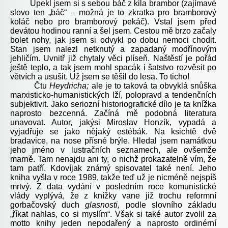
Upekl jsem si s sebou báč z kila brambor (zajímavé
slovo ten „báč“ – možná je to zkratka pro bramborový
koláč nebo pro bramborový pekáč). Vstal jsem před
devátou hodinou ranní a šel jsem. Cestou mě brzo začaly
bolet nohy, jak jsem si odvykl po dobu nemoci chodit.
Stan jsem nalezl netknutý a zapadaný modřínovým
jehličím. Uvnitř již chytaly věci plíseň. Naštěstí je pořád
ještě teplo, a tak jsem mohl spacák i šatstvo rozvěsit po
větvích a usušit. Už jsem se těšil do lesa. To ticho!
Čtu
Heydricha;
ale je to taková ta obvyklá snůška
marxisticko-humanistických lží, polopravd a tendenčních
subjektivit. Jako seriozní historiografické dílo je ta knížka
naprosto bezcenná. Začíná mě podobná literatura
unavovat. Autor, jakýsi Miroslav Honzík, vypadá a
vyjadřuje se jako nějaký estébák. Na ksichtě dvě
bradavice, na nose přísné brýle. Hledal jsem namátkou
jeho jméno v lustračních seznamech, ale ovšemže
marně. Tam nenajdu ani ty, o nichž prokazatelně vím, že
tam patří. Kdovíjak známý spisovatel také není. Jeho
kniha vyšla v roce 1989, takže teď už je nicméně nejspíš
mrtvý. Z data vydání v posledním roce komunistické
vlády vyplývá, že z knížky vane již trochu reformní
gorbačovský duch
glasnosti,
podle slovního základu
„říkat nahlas, co si myslím“. Však si také autor zvolil za
motto knihy jeden nepodařený a naprosto ordinérní