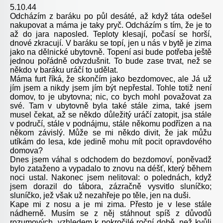
5.10.44
Odcházím z baráku po půl desáté, až když táta odešel
nakupovat a máma je taky pryč. Odcházím s tím, že je to
až do jara naposled. Teploty klesají, počasí se horší,
dnové zkracují. V baráku se topí, jen u nás v bytě je zima
jako na dělnické ubytovně. Topení asi bude potřeba ještě
jednou pořádně odvzdušnit. To bude zase trvat, než se
někdo v baráku uráčí to udělat.
Máma furt říká, že skončím jako bezdomovec, ale Já už
jím jsem a nikdy jsem jím být nepřestal. Tohle totiž není
domov, to je ubytovna; nic, co bych mohl považovat za
své. Tam v ubytovně byla také stále zima, také jsem
musel čekat, až se někdo důležitý uráčí zatopit, jsa stále
v područí, stále v podnájmu, stále někomu podřízen a na
někom závislý. Může se mi někdo divit, že jak můžu
utíkám do lesa, kde jedině mohu mít pocit opravdového
domova?
Dnes jsem váhal s odchodem do bezdomoví, poněvadž
bylo zataženo a vypadalo to znovu na déšť, který během
noci ustal. Nakonec jsem nelitoval: o polednách, když
jsem dorazil do tábora, zázračně vysvitlo sluníčko;
sluníčko, jež však už nezahřeje po těle, jen na duši.
Kape mi z nosu a je mi zima. Přesto je v lese stále
nádherně. Musím se z něj stáhnout spíš z důvodů
rozumových, vzhledem k pokročilé roční době, než kvůli