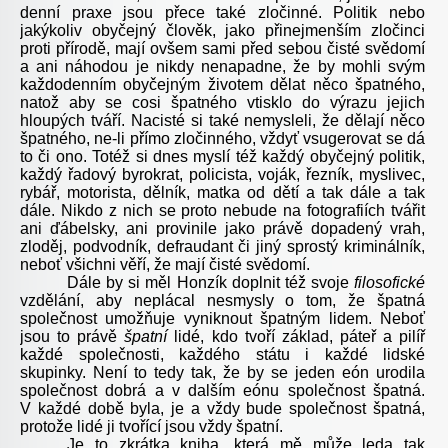
denní praxe jsou přece také zločinné. Politik nebo
jakýkoliv obyčejný člověk, jako přinejmenším zločinci
proti přírodě, mají ovšem sami před sebou čisté svědomí
a ani náhodou je nikdy nenapadne, že by mohli svým
každodenním obyčejným životem dělat něco špatného,
natož aby se cosi špatného vtisklo do výrazu jejich
hloupých tváří. Nacisté si také nemysleli, že dělají něco
špatného, ne-li přímo zločinného, vždyť vsugerovat se dá
to či ono. Totéž si dnes myslí též každý obyčejný politik,
každý řadový byrokrat, policista, voják, řezník, myslivec,
rybář, motorista, dělník, matka od dětí a tak dále a tak
dále. Nikdo z nich se proto nebude na fotografiích tvářit
ani ďábelsky, ani provinile jako právě dopadený vrah,
zloděj, podvodník, defraudant či jiný sprostý kriminálník,
neboť všichni věří, že mají čisté svědomí.
Dále by si měl Honzík doplnit též svoje
filosofické
vzdělání, aby neplácal nesmysly o tom, že špatná
společnost umožňuje vyniknout špatným lidem. Neboť
jsou to právě
špatní
lidé, kdo tvoří základ, páteř a pilíř
každé společnosti, každého státu i každé lidské
skupinky. Není to tedy tak, že by se jeden eón urodila
společnost dobrá a v dalším eónu společnost špatná.
V každé době byla, je a vždy bude společnost špatná,
protože lidé ji tvořící jsou vždy špatní.
Je to zkrátka kniha, která mě může leda tak