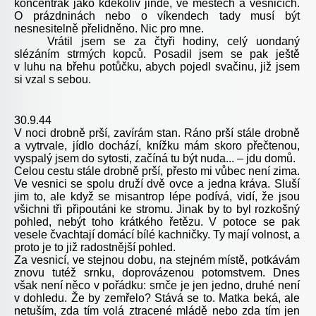
koncentrák jako kdekoliv jinde, ve městech a vesnicích.
O prázdninách nebo o víkendech tady musí být
nesnesitelně přelidněno. Nic pro mne.
Vrátil jsem se za čtyři hodiny, celý uondaný
slézáním strmých kopců. Posadil jsem se pak ještě
v luhu na břehu potůčku, abych pojedl svačinu, již jsem
si vzal s sebou.
30.9.44
V noci drobně prší, zavírám stan. Ráno prší stále drobně
a vytrvale, jídlo dochází, knížku mám skoro přečtenou,
vyspalý jsem do sytosti, začíná tu být nuda... – jdu domů.
Celou cestu stále drobně prší, přesto mi vůbec není zima.
Ve vesnici se spolu druží dvě ovce a jedna kráva. Sluší
jim to, ale když se misantrop lépe podívá, vidí, že jsou
všichni tři připoutáni ke stromu. Jinak by to byl rozkošný
pohled, nebýt toho krátkého řetězu. V potoce se pak
vesele čvachtají domácí bílé kachničky. Ty mají volnost, a
proto je to již radostnější pohled.
Za vesnicí, ve stejnou dobu, na stejném místě, potkávám
znovu tutéž srnku, doprovázenou potomstvem. Dnes
však není něco v pořádku: srnče je jen jedno, druhé není
v dohledu. Že by zemřelo? Stává se to. Matka beká, ale
netuším, zda tím volá ztracené mládě nebo zda tím jen