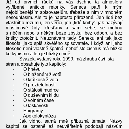
Již od prvních řádků na vás dýchne ta atmosféra
vytříbené antické rétoriky. Seneca patří k mým
nejoblíbenějším spisovatelům, třebaže s ním v mnohém
nesouhlasím. Ale to je naprosto přirozené. Jen lidé bez
vlastního rozumu, jen věřící, jen „lidé knihy“, jak nazývají
muslimové židy, křesťany a sami sebe, se mohou
s něčím nebo s někým beze zbytku, bez odporu a bez
kritiky ztotožnit. Neuznávám tedy Seneku ani tak jako
filosofa, jako spíš skvělého spisovatele. I když ani jeho
filosofie není vlastně špatná, neboť stoicismus má blízko
ke kynismu a ten je blízký i mně.
Svazek, vydaný roku 1999, má zhruba čtyři sta
stran a obsahuje tyto kapitoly:
·
O hněvu
·
O blaženém životě
·
O krátkosti života
·
O prozřetelnosti
·
O stálosti mudrce
·
O duševním klidu
·
O volném čase
·
O laskavosti
·
Epigramy
·
Apokolokyntóza
Jak vidno, samá mně příbuzná témata. Názvy
kapitol se ostatně až neuvěřitelně podobají názvům