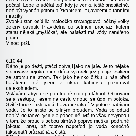
počasí. Lépe to udělat teď, kdy je venku ještě snesitelně,
než být vyhnán potom plískanicemi, fujavicemi a ranními
mrazíky.
Zvenku stan osídlila maloočka smaragdová, pěkný velký
zelený pavouk. Pravidelně po setmění prochází kolem
stanu nějaká „myšička“, ale naštěstí má vždy namířeno
jinam.
V noci prší.
6.10.44
Ráno je po dešti, ptáčci zpívají jako na jaře. Je to nějaké
stěhovavé hejnko budníčků a sýkorek, jež putuje lesíkem
ze stromu na strom. Tak jako hejnko čížků u nás před
barákem, jež jsem z okna kabinetu pozoroval
dalekohledem.
Vstávám, abych se po dlouhé noci protáhnul. Obouvám
se a sestupuji lesem na cestu vinoucí se údolím potoka.
Svítí slunce. Listí padá, havrani krákají. V potoce nabírám
vodu. Je to místo se silným proudem. Voda se odtud
nabírá do lahve rychle a pohodlně. Má to však nevýhodu
v tom, že proud s sebou strhává poprvé mušku, podruhé
jakousi larvu, až teprve napotřetí je voda konečně
jaksepatří průzračná a čistá.