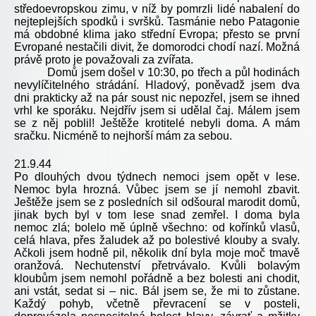
středoevropskou zimu, v níž by pomrzli lidé nabalení do
nejteplejších spodků i svršků. Tasmánie nebo Patagonie
má obdobné klima jako střední Evropa; přesto se první
Evropané nestačili divit, že domorodci chodí nazí. Možná
právě proto je považovali za zvířata.
Domů jsem došel v 10:30, po třech a půl hodinách
nevylíčitelného strádání. Hladový, poněvadž jsem dva
dni prakticky až na pár soust nic nepozřel, jsem se ihned
vrhl ke sporáku. Nejdřív jsem si udělal čaj. Málem jsem
se z něj poblil! Ještěže krotitelé nebyli doma. A mám
sračku. Nicméně to nejhorší mám za sebou.
21.9.44
Po dlouhých dvou týdnech nemoci jsem opět v lese.
Nemoc byla hrozná. Vůbec jsem se jí nemohl zbavit.
Ještěže jsem se z posledních sil odšoural marodit domů,
jinak bych byl v tom lese snad zemřel. I doma byla
nemoc zlá; bolelo mě úplně všechno: od kořínků vlasů,
celá hlava, přes žaludek až po bolestivé klouby a svaly.
Ačkoli jsem hodně pil, několik dní byla moje moč tmavě
oranžová. Nechutenství přetrvávalo. Kvůli bolavým
kloubům jsem nemohl pořádně a bez bolesti ani chodit,
ani vstát, sedat si – nic. Bál jsem se, že mi to zůstane.
Každý pohyb, včetně převracení se v posteli,