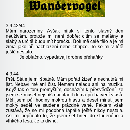
3.9.43/44
Mám narozeniny. Avšak nijak si tento slavný den
neužívám, protože mi není dobře: cítím se malátný a
slabý a určitě budu mít horečku. Bolí mě celé tělo a je mi
zima jako při nachlazení nebo chřipce. To se mi v létě
ještě nestalo.
Je oblačno, vypadávají drobné přeháňky.
4.9.44
Prší. Stále je mi špatně. Mám pořád žízeň a nechutná mi
jíst. Nebaví mě ani číst. Nemám náladu ani na muziku.
Když tak o tom přemýšlím, docházím k přesvědčení, že
jsem se musel nejspíš nachladit doma při barvení vlasů.
Měl jsem půl hodiny mokrou hlavu a deset minut jsem
mokrý seděl ve studené prázdné vaně. Faktem však
zůstává, že se mi podobná lapálie ještě nikdy nestala.
Asi mi nepřidalo to, že jsem šel hned do studeného a
vlhkého lesa. Je to divné.