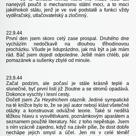
nanejvýš poučit o mechanismu státní moci, a to moci
jakéhokoli státu, jenž je ve své podstatě a funkci vždy
vyděračský, utlačovatelský a zločinný.
22.9.44
První den jsem skoro celý zase prospal. Druhého dne
vycházím nedočkavě na dlouhou tříhodinovou
procházku. Všude je liduprázdno, jak má být a jak mám
rád. Báč jsem dojedl odpoledne. Ještě mám chléb, pár
pomazánek a sušenky zbylé od minule.
23.9.44
Začal podzim, ale počasí je stále krásně teplé a
slunečné, byť první listí již žloutne a se stromů opadává.
Dokonce vyschly i lesní cesty.
Dočetl jsem
Za Heydrichem otazník
. Jediné sympatické
na té knížce bylo to, že se její autor nebojí klást všetečné
otázky a konstruovat odvážné teorie. Také si nedělá
těžkou hlavu s vysvětlivkami, poznámkovým aparátem a
seznamem použité literatury. Nic z toho nepěstuje. Jsem
s ním vzácně zajedno, když na závěr píše, že dost dobře
nechápe jejich smysl a účel. Jen mi v celé téměř