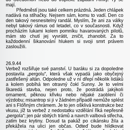
mají.
Předměstí jsou také celkem prázdná. Jeden chlápek
nadává na stíhačky. Nejsem sám, komu to vadí. Den co
den takový nesnesitelný randál. Myslím, že ani za války
nebyl takový rámus od letadel, co v současnosti. Když
procházím lukami kolem pomníku havarovaných pilotů,
mám sto chutí jej vyvrátit, zničit, zhanobit. Za to
každodenní šikanování hlukem si svoji smrt právem
zasloužili.
26.9.44
Verbež rozšiřuje své panství. U baráku si za dopoledne
postavila „pergolu“, která však vypadá jako obyčejný
zastřešený altán. Odpoledne už v ní dřepí několik lidáků
a kolem pobíhá ten otravný čokl Sunny. Je to velmi
škaredá stavba, nejen proto, že postrádá jakýkoli
ornament, pěknou křivku nebo nějaké zaoblení či
výzdobu; misantrop si ji v žádném případě nemůže splést
ani s Flóřiným chrámem. Je to jen ošklivá konstrukce bez
vkusu, jíž ta verbež z nedostatku vzdělání říká nepřesně
„pergola“; jen pár sbitých trámů a navrch valbová střecha,
zatím bez krytiny. Dosud ta pakáž po cikánsku žila a
překážela na ulici jen občas. Odteď bude hlídkovat