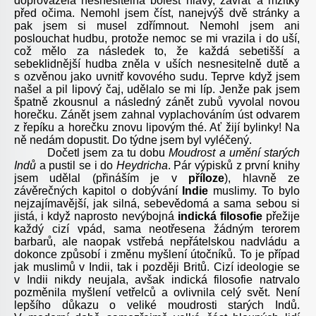
doprovázela nesnesitelná bolest hlavy, závrať a mžitky
před očima. Nemohl jsem číst, nanejvýš dvě stránky a
pak jsem si musel zdřímnout. Nemohl jsem ani
poslouchat hudbu, protože nemoc se mi vrazila i do uší,
což mělo za následek to, že každá sebetišší a
sebeklidnější hudba zněla v uších nesnesitelně dutě a
s ozvěnou jako uvnitř kovového sudu. Teprve když jsem
našel a pil lipový čaj, udělalo se mi líp. Jenže pak jsem
špatně zkousnul a následný zánět zubů vyvolal novou
horečku. Zánět jsem zahnal vyplachováním úst odvarem
z řepíku a horečku znovu lipovým thé. Ať žijí bylinky! Na
ně nedám dopustit. Do týdne jsem byl vyléčený.
Dočetl jsem za tu dobu
Moudrost a umění starých
Indů
a pustil se i do
Heydricha
. Pár výpisků z první knihy
jsem udělal (přináším je v
příloze
), hlavně ze
závěrečných kapitol o dobývání
Indie
muslimy. To bylo
nejzajímavější, jak silná, sebevědomá a sama sebou si
jistá, i když naprosto nevýbojná
indická filosofie
přežije
každý cizí vpád, sama neotřesena žádným terorem
barbarů, ale naopak vstřebá nepřátelskou nadvládu a
dokonce způsobí i změnu myšlení útočníků. To je případ
jak muslimů v Indii, tak i později Britů. Cizí ideologie se
v Indii nikdy neujala, avšak indická filosofie natrvalo
pozměnila myšlení vetřelců a ovlivnila celý svět. Není
lepšího důkazu o veliké moudrosti starých Indů.