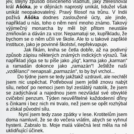
jev, stejný způsob osvíceného vládnutí, jaký ztělesňoval
král
Ašóka
, je v dějinách naprostý unikát, lidužel však
unikát neopakovatelný. Pravý filosof na trůnu. V Indii
požívá
Ašóka
dodnes zasloužené úcty, ale jinde,
například u nás, toho o něm není mnoho známo. Takový
výjimečný monarcha by měl být přitom neustále
zmiňován a dáván za vzor. Nepamatuji se, kupříkladu, že
bychom se o něm učili ve škole. Ale to u takové zapšklé
instituce, jako je povinné školství, nepřekvapuje.
Jak říkám, kniha se četla dobře, až na podivný
způsob zápisu některých známých indických výrazů. Tak
například jóga se tu píše jako „jóg“, karma jako „karman“
a ramadán dokonce jako „ramazán“! Ještěže naši
„vzdělanci“ nenapsali „parmazán“, to by byl vrchol...
Do týdne jsem se tedy jakžtakž uzdravil, ale nechtěl
jsem nic uspěchat. Potřeboval jsem ještě znovu nabýt
sílu, neboť po nemoci jsem byl zesláblý natolik, že jsem
se zadýchával a najednou jsem nezvládal své obvyklé
cvičební penzum. Týden neuvěřitelné každodenní dřiny
s činkami i bez nich mi trvalo, než jsem se opět rozhýbal
a získal původní sílu.
Nyní jsem tedy zase zpátky v lese. Krotitelům jsem
doma namluvil, že se do večera vrátím, abych se vyhnul
hysterii. Zabralo to. Moje malá válečná lest měla na ně
uklidňující účinek.