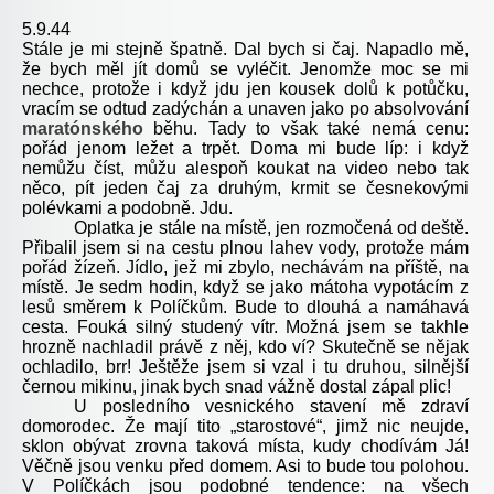
5.9.44
Stále je mi stejně špatně. Dal bych si čaj. Napadlo mě,
že bych měl jít domů se vyléčit. Jenomže moc se mi
nechce, protože i když jdu jen kousek dolů k potůčku,
vracím se odtud zadýchán a unaven jako po absolvování
maratónského
běhu. Tady to však také nemá cenu:
pořád jenom ležet a trpět. Doma mi bude líp: i když
nemůžu číst, můžu alespoň koukat na video nebo tak
něco, pít jeden čaj za druhým, krmit se česnekovými
polévkami a podobně. Jdu.
Oplatka je stále na místě, jen rozmočená od deště.
Přibalil jsem si na cestu plnou lahev vody, protože mám
pořád žízeň. Jídlo, jež mi zbylo, nechávám na příště, na
místě. Je sedm hodin, když se jako mátoha vypotácím z
lesů směrem k Políčkům. Bude to dlouhá a namáhavá
cesta. Fouká silný studený vítr. Možná jsem se takhle
hrozně nachladil právě z něj, kdo ví? Skutečně se nějak
ochladilo, brr! Ještěže jsem si vzal i tu druhou, silnější
černou mikinu, jinak bych snad vážně dostal zápal plic!
U posledního vesnického stavení mě zdraví
domorodec. Že mají tito „starostové“, jimž nic neujde,
sklon obývat zrovna taková místa, kudy chodívám Já!
Věčně jsou venku před domem. Asi to bude tou polohou.
V Políčkách jsou podobné tendence: na všech