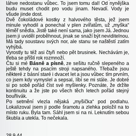
láhve nedostanu vůbec. To jsem tomu dal! Od nynějška
budu muset chodit pro vodu jinam. Nevadí. Vody je
všude jinde dost.
Dvě čokoládové kostky z halvového těsta, jež jsem
minule vyhodil a ponechal v plen zvířatům, už „myška“
téměř snědla. Jistě také není sama, jako jsem Já. Jednou
jsem ji uviděl proběhnout, jinak se snaží být neviditelnou.
Má tady soustavu svých nor, ale stanu se naštěstí zatím
vyhýbá.
Vyrostly tu též asi čtyři nebo pět brusinek. Nechávám je,
třeba se příští rok rozmnoží.
Čtu si mé
Básně a písně
, ze sešitu ručně slepeného a
ještě tehdy na psacím stroji napsaného. Třebaže jsou
některé z básní staré i dvacet let a jsou vůbec tím prvním,
co jsem kdy vymyslel a sepsal, líbí se mi stále. Je dobré
si po sobě pořád číst své myšlenky. Poznáte, že držíte
kontinuitu a že jste po všech těch letech pořád stejný
bouřlivák.
Po setmění vlezla nějaká „myšička“ pod podlahu.
Lokalizoval jsem ji podle šramotu a zlehka položil na to
místo ruku. Byla tam. Sáhl jsem si na ni. Leknutím sebou
škubla a utekla. To nečekala.
28.9.44