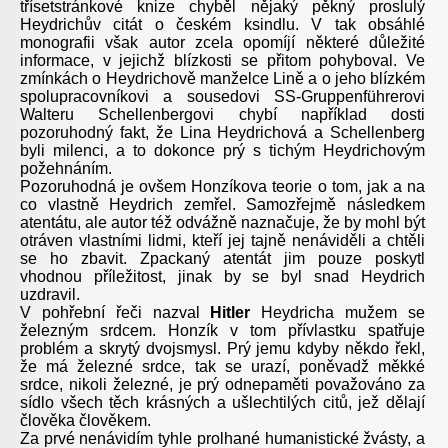
třísetstránkové knize chyběl nějaký pěkný proslulý
Heydrichův citát o českém ksindlu. V tak obsáhlé
monografii však autor zcela opomíjí některé důležité
informace, v jejichž blízkosti se přitom pohyboval. Ve
zmínkách o Heydrichově manželce Lině a o jeho blízkém
spolupracovníkovi a sousedovi SS-Gruppenführerovi
Walteru Schellenbergovi chybí například dosti
pozoruhodný fakt, že Lina Heydrichová a Schellenberg
byli milenci, a to dokonce prý s tichým Heydrichovým
požehnáním.
Pozoruhodná je ovšem Honzíkova teorie o tom, jak a na
co vlastně Heydrich zemřel. Samozřejmě následkem
atentátu, ale autor též odvážně naznačuje, že by mohl být
otráven vlastními lidmi, kteří jej tajně nenáviděli a chtěli
se ho zbavit. Zpackaný atentát jim pouze poskytl
vhodnou příležitost, jinak by se byl snad Heydrich
uzdravil.
V pohřební řeči nazval
Hitler
Heydricha mužem se
železným srdcem. Honzík v tom přívlastku spatřuje
problém a skrytý dvojsmysl. Prý jemu kdyby někdo řekl,
že má železné srdce, tak se urazí, poněvadž měkké
srdce, nikoli železné, je prý odnepaměti považováno za
sídlo všech těch krásných a ušlechtilých citů, jež dělají
člověka člověkem.
Za prvé nenávidím tyhle prolhané humanistické žvásty, a