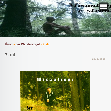
Úvod
»
der Wandervogel
»
7. díl
7. díl
25. 1. 2010