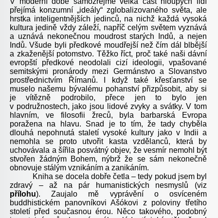
V moderní době samozřejmě velká část hloupých lidí
přejímá konzumní „ideály“ zglobalizovaného světa, ale
hrstka inteligentnějších jedinců, na nichž každá vysoká
kultura jedině vždy záleží, napříč celým světem vyznává
a uznává nekonečnou moudrost starých Indů, a nejen
Indů. Všude byli předkové moudřejší než čím dál blbější
a zkaženější potomstvo. Těžko říct, proč také naši dávní
evropští předkové neodolali cizí ideologii, vpašované
semitskými pronárody mezi Germánstvo a Slovanstvo
prostřednictvím Římanů. I když také křesťanství se
muselo našemu bývalému pohanství přizpůsobit, aby si
je vítězně podrobilo, přece jen to bylo jen
v podružnostech, jako jsou lidové zvyky a svátky. V tom
hlavním, ve filosofii žreců, byla barbarská Evropa
poražena na hlavu. Snad je to tím, že tady chyběla
dlouhá nepohnutá staletí vysoké kultury jako v Indii a
nemohla se proto utvořit kasta vzdělanců, která by
uchovávala a šířila posvátný objev, že vesmír nemohl být
stvořen žádným Bohem, nýbrž že se sám nekonečně
obnovuje stálým vznikáním a zanikáním.
Kniha se docela dobře četla – tedy pokud jsem byl
zdravý – až na pár humanistických nesmyslů (viz
přílohu
). Zaujalo mě vyprávění o osvíceném
buddhistickém panovníkovi Ašókovi z poloviny třetího
století před současnou érou. Něco takového, podobný