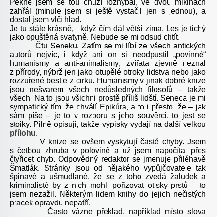
Pěkně jsem se tou chůzí rozhýbal, ve dvou mikinách
zahřál (minule jsem si ještě vystačil jen s jednou), a
dostal jsem vlčí hlad.
Je tu stále krásně, i když čím dál větší zima. Les je tichý
jako opuštěná svatyně. Nebude se mi odsud chtít.
Čtu Seneku. Zatím se mi líbí ze všech antických
autorů nejvíc, i když ani on si neodpustil „povinné“
humanismy a anti-animalismy; zvířata zjevně neznal
z přírody, nýbrž jen jako otupělé otroky lidstva nebo jako
rozzuřené bestie z cirku. Humanismy v jinak dobré knize
jsou nešvarem všech nedůsledných filosofů – takže
všech. Na to jsou všichni prostě příliš lidští. Seneca je mi
sympatický tím, že chválí Epikúra, a to i přesto, že – jak
sám píše – je to v rozporu s jeho souvěrci, to jest se
stoiky. Pilně opisuji, takže výpisky vydají na další velkou
přílohu
.
V knize se ovšem vyskytují časté chyby. Jsem
s četbou zhruba v polovině a už jsem napočítal přes
čtyřicet chyb. Odpovědný redaktor se jmenuje přiléhavě
Šmatlák. Stránky jsou od nějakého vypůjčovatele tak
špinavé a ušmudlané, že se z toho zvedá žaludek a
kriminalisté by z nich mohli pořizovat otisky prstů – to
jsem nezažil. Některým lidem knihy do jejich nečistých
pracek opravdu nepatří.
Často vázne překlad, například místo slova