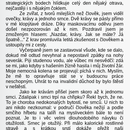
strategických bodech hlídkuje celý den nějaký otrava,
nejčastěji i s nějakým čoklem.
Ze zvířat, z tvorů milejších než člověk, jsem viděl
ovečky, krávy a jednoho srnce. Dvě krávy se pásly přímo
v mé klopýtavé dráze. Díky maskovacímu oděvu jsem
došel nezpozorován až k nim. Pozdravil jsem je
zmoženým hlasem: „Nazdar, krávy. Jak se máte? Já
špatně...“ Z krav promluvila letitá zkušenost s člověkem a
ustoupily mi z cesty.
Vyčerpaně jsem se zastavoval všude, kde se dalo,
dokud mě odtud nevyhnal a nepostavil zpátky na nohy
severák. Piji studenou vodu, ale vůbec mi nesvědčí: zdá
se mi, jako kdyby s hašením žízně hasila i můj životní žár.
Moje nemocná kolena se projevují: píchá v nich. Myslím,
že mě to opravňuje stát se v budoucnu práce
neschopným. Uhrát to na invalidní důchod by bylo štěstí
v neštěstí.
Jako ke krávám přišel jsem skoro až k jednomu
srnci. Zdalipak i srnci trpí na chřipku? Řekl bych, že ne.
To je choroba nedokonalých bytostí, ne srnců. U nich to
ani nikdo nezkoumal: v područí člověka nežijí a podle
srnčího hřbetu na talíři na mysliveckém bále to není
poznat. Je to i věc velmi dlouhodobého návyku či
otužilosti. Srnec je otužilý. Při málo kalorické rostlinné
stravě a s krátkou srstí dokáže přežít naši