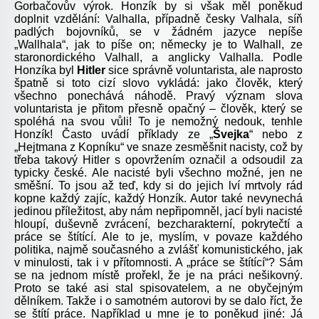
Gorbačovův výrok. Honzík by si však měl poněkud
doplnit vzdělání: Valhalla, případně česky Valhala, síň
padlých bojovníků, se v žádném jazyce nepíše
„Wallhala“, jak to píše on; německy je to Walhall, ze
staronordického Valhall, a anglicky Valhalla. Podle
Honzíka byl
Hitler
sice správně voluntarista, ale naprosto
špatně si toto cizí slovo vykládá: jako člověk, který
všechno ponechává náhodě. Pravý význam slova
voluntarista je přitom přesně opačný – člověk, který se
spoléhá na svou vůli! To je nemožný nedouk, tenhle
Honzík! Často uvádí příklady ze „
Švejka
“ nebo z
„Hejtmana z Kopníku“ ve snaze zesměšnit nacisty, což by
třeba takový Hitler s opovržením označil a odsoudil za
typicky české. Ale nacisté byli všechno možné, jen ne
směšní. To jsou až teď, kdy si do jejich lví mrtvoly rád
kopne každý zajíc, každý Honzík. Autor také nevynechá
jedinou příležitost, aby nám nepřipomněl, jací byli nacisté
hloupí, duševně zvrácení, bezcharakterní, pokrytečtí a
práce se štítící. Ale to je, myslím, v povaze každého
politika, najmě současného a zvlášť komunistického, jak
v minulosti, tak i v přítomnosti. A „práce se štítící“? Sám
se na jednom místě prořekl, že je na práci nešikovný.
Proto se také asi stal spisovatelem, a ne obyčejným
dělníkem. Takže i o samotném autorovi by se dalo říct, že
se štítí práce. Například u mne je to poněkud jiné: Já