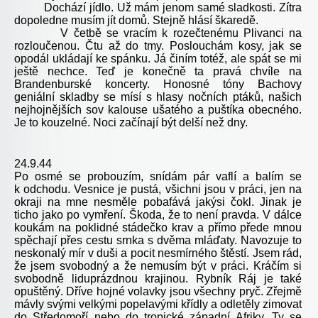
Dochází jídlo. Už mám jenom samé sladkosti. Zítra
dopoledne musím jít domů. Stejně hlásí škaredě.
V četbě se vracím k rozečtenému Plivanci na
rozloučenou. Čtu až do tmy. Poslouchám kosy, jak se
opodál ukládají ke spánku. Já činím totéž, ale spát se mi
ještě nechce. Teď je konečně ta pravá chvíle na
Brandenburské koncerty. Honosné tóny Bachovy
geniální skladby se mísí s hlasy nočních ptáků, našich
nejhojnějších sov kalouse ušatého a puštíka obecného.
Je to kouzelné. Noci začínají být delší než dny.
24.9.44
Po osmé se probouzím, snídám pár vaflí a balím se
k odchodu. Vesnice je pustá, všichni jsou v práci, jen na
okraji na mne nesměle pobafává jakýsi čokl. Jinak je
ticho jako po vymření. Škoda, že to není pravda. V dálce
koukám na poklidné stádečko krav a přímo přede mnou
spěchají přes cestu srnka s dvěma mláďaty. Navozuje to
neskonalý mír v duši a pocit nesmírného štěstí. Jsem rád,
že jsem svobodný a že nemusím být v práci. Kráčím si
svobodně liduprázdnou krajinou. Rybník Ráj je také
opuštěný. Dříve hojné volavky jsou všechny pryč. Zřejmě
mávly svými velkými popelavými křídly a odletěly zimovat
do Středomoří nebo do tropické západní Afriky. Ty se