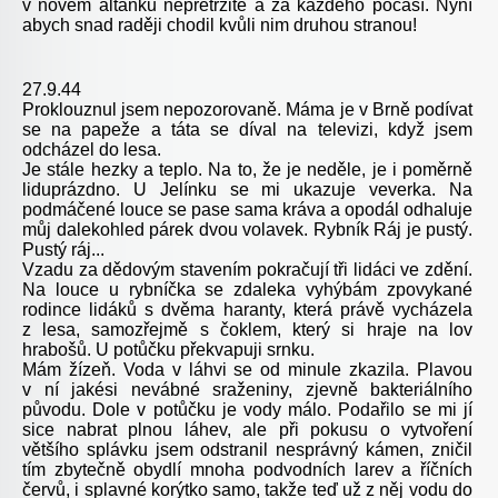
v novém altánku nepřetržitě a za každého počasí. Nyní
abych snad raději chodil kvůli nim druhou stranou!
27.9.44
Proklouznul jsem nepozorovaně. Máma je v Brně podívat
se na papeže a táta se díval na televizi, když jsem
odcházel do lesa.
Je stále hezky a teplo. Na to, že je neděle, je i poměrně
liduprázdno. U Jelínku se mi ukazuje veverka. Na
podmáčené louce se pase sama kráva a opodál odhaluje
můj dalekohled párek dvou volavek. Rybník Ráj je pustý.
Pustý ráj...
Vzadu za dědovým stavením pokračují tři lidáci ve zdění.
Na louce u rybníčka se zdaleka vyhýbám zpovykané
rodince lidáků s dvěma haranty, která právě vycházela
z lesa, samozřejmě s čoklem, který si hraje na lov
hrabošů. U potůčku překvapuji srnku.
Mám žízeň. Voda v láhvi se od minule zkazila. Plavou
v ní jakési nevábné sraženiny, zjevně bakteriálního
původu. Dole v potůčku je vody málo. Podařilo se mi jí
sice nabrat plnou láhev, ale při pokusu o vytvoření
většího splávku jsem odstranil nesprávný kámen, zničil
tím zbytečně obydlí mnoha podvodních larev a říčních
červů, i splavné korýtko samo, takže teď už z něj vodu do