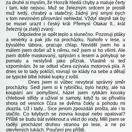
za druhé si myslím, že Honzík hledá chyby a maluje čerty
i tam, kde nejsou. Muž se železným srdcem je prostě
muž tvrdý, chrabrý a statečný; žádný jiný smysl bych
v tom nevinném přirovnání nehledal. Vždyť stejně tak by
se musel urazit i český král Přemysl Otakar II., král
železný (a zlatý) zvaný.
Odpoledne je opět teplo a slunečno. Pozoruji ptáky
a veverky a pak jdu na procházku. Nahoře v lese, u
bývalého tábora, pracuje chlap. Neviděl jsem ho a
málem jsem došel až k němu, než jsem si ho všiml. Ale
jsem dobře maskovaný, splývám s lesem a pohybuji se
pomalu a neslyšně jako přízrak. Vlastně si teď
vzpomínám, že se odtud včera ozývala motorová pila. A
dnes se to tady poklízí, rovnají se klády na sebe a dělají
se typické blbé lidské kupky z roští.
Dnes jsem si vůbec nevybral správný směr
procházky. Sedl jsem si k rybníčku, bylo hezky, ale na
koupání ani pomyšlení, házel jsem rybkám kousky
chlebové střídy a užíval si samoty, když tu se přivalila
shora od vesnice čůza se dvěma čokly a pohodu mi
zkazila. Už i tady... Sice jenom zpovzdáli prošla, ale i to
stačilo. Co kdybych se zrovna koupal nebo opaloval?
Příště se budu bát svléknout a vlézt do vody. Měl jsem se
raději procházet druhou stranou po lese, a ne po
otevřených lukách. Poučení pro příště.