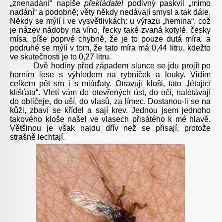
„znenadání“ napíše
překládatel
podivný paskvil „mimo
nadání“ a podobně; věty někdy nedávají smysl a tak dále.
Někdy se mýlí i ve vysvětlivkách: u výrazu „hemina“, což
je název nádoby na víno, řecky také zvaná kotylé, česky
mísa, píše poprvé chybně, že je to pouze dutá míra, a
podruhé se mýlí v tom, že tato míra má 0,44 litru, kdežto
ve skutečnosti je to 0,27 litru.
Dvě hodiny před západem slunce se jdu projít po
horním lese s výhledem na rybníček a louky. Vidím
celkem pět srn i s mláďaty. Otravují kloši, tato „létající
klíšťata“. Vletí vám do otevřených úst, do očí, nalétávají
do obličeje, do uší, do vlasů, za límec. Dostanou-li se na
kůži, zbaví se křídel a sají krev. Jednou jsem jednoho
takového kloše našel ve vlasech přisátého k mé hlavě.
Většinou je však najdu dřív než se přisají, protože
strašně lechtají.