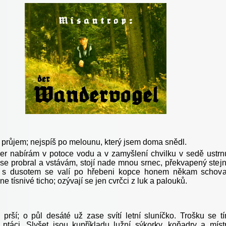
růjem; nejspíš po melounu, který jsem doma snědl.
írám v potoce vodu a v zamyšlení chvilku v sedě ustrn
se probral a vstávám, stojí nade mnou srnec, překvapený stej
a s dusotem se valí po hřebeni kopce honem někam schova
ne tísnivé ticho; ozývají se jen cvrčci z luk a palouků.
 prší; o půl desáté už zase svítí letní sluníčko. Trošku se t
i ptáci. Slyšet jsou kupříkladu lužní sýkorky, koňadry a míst