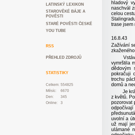
hladový v
LATINSKÝ LEXIKON
naschvál z
STAROVĚKÉ BÁJE A
celou cest
POVĚSTI
Stalingrad
STARÉ POVĚSTI ČESKÉ
trase jsem 
YOU TUBE
16.8.43
Zažívání se
RSS
zkaženého j
Vstávám dř
PŘEHLED ZDROJŮ
vymrštila
dědovým s
STATISTIKY
pokračuji 
trochu pác
domů a nec
Celkem:
554825
Měsíc:
6670
Je krásný 
z květů. P
Den:
345
pozorovat 
Online:
3
odpočívaj
předsunutá
uvolní a út
už mají je
ulámané ne
odpočinku,