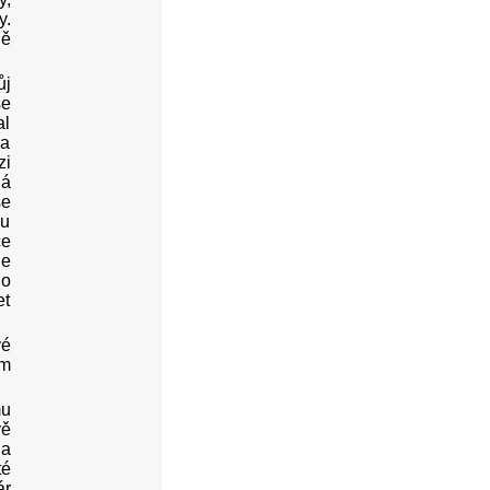
y.
ně
ůj
se
al
Na
zi
ná
se
du
ce
ne
ho
et
vé
em
mu
vě
na
té
ár