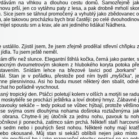
ydávám na vlhkou a dlouhou cestu domů. Samozřejmě ja
novu prší, jen co vytáhnu paty z lesa, a pak drobně mrholí sko
u. Sice jsem se táhnul promočený a vyhublý jako zbědovanec 
u, ale takovou procházku bych bral častěji: po celé dvouhodino
míjel spoustu srn a krav, ale ani jediného lidáka! Nádhera.
 ustálilo. Zjistil jsem, že jsem zřejmě prodělal střevní chřipku 
ídla. Tu jsem ještě neměl.
ív než slunce. Elegantní štíhlá kočka, černá jako panter, 
 mocným dvoumetrovým skokem z hlubokého koryta potoka př
tavením. Snídám lehce na březové lavici pod „borkami“
dál. Stan je v pořádku, přestože pod ním bydlí „myšička“, j
hne plesnivinou. Asi ho budu muset některý den sbalit, odné
hat ho pořádně vyschnout.
tropický den. Ptáčci poletují kolem v olších a motýli se radu
o moskytiéře se prochází ještěrka a loví drobný hmyz. Zábavné 
pavouky sekáče – tedy pokud se vůbec hýbají, protože většin
í se svýma osmi dlouhýma nohama doširoka roztaženýma ja
 obrana. Chytne-li jej útočník za jednu nohu, pavouk tu no
očníkovi ji ponechá, zatímco sám prchá. Někteří staří harcovní
n sedm nebo i pouhých šest nohou. Některé nohy mají kratš
bo okousané. Můj stan si sekáči oblíbili nejen jako místo
 ale používají ho i jako rezonanční plochu: postaví se na noh