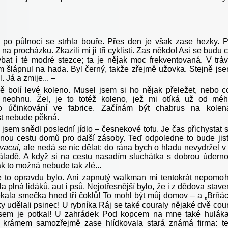
 po půlnoci se strhla bouře. Přes den je však zase hezky. 
 na procházku. Zkazili mi ji tři cyklisti. Zas někdo! Asi se budu 
ýbat i té modré stezce; ta je nějak moc frekventovaná. V trá
 šlápnul na hada. Byl černý, takže zřejmě užovka. Stejně js
. Já a zmije... –
 bolí levé koleno. Musel jsem si ho nějak přeležet, nebo c
neohnu. Žel, je to totéž koleno, jež mi otíká už od mé
o účinkování ve fabrice. Začínám být chabrus na kolen
t nebude pěkná.
jsem snědl poslední jídlo – česnekové tofu. Je čas přichystat 
plnou cestu domů pro další zásoby. Teď odpoledne to bude jis
vacui,
ale nedá se nic dělat: do rána bych o hladu nevydržel v
náladě. A když si na cestu nasadím sluchátka s dobrou údern
k to možná nebude tak zlé...
lé to opravdu bylo. Ani zapnutý walkman mi tentokrát nepomoh
a plná lidáků, aut i psů. Nejotřesnější bylo, že i z dědova stave
kala smečka hned tří čoklů! To mohl být můj domov – a „Brňác
ky udělali psinec! U rybníka Ráj se také couraly nějaké dvě cou
sem je potkal! U zahrádek Pod kopcem na mne také huláka
d krámem samozřejmě zase hlídkovala stará známá firma: t