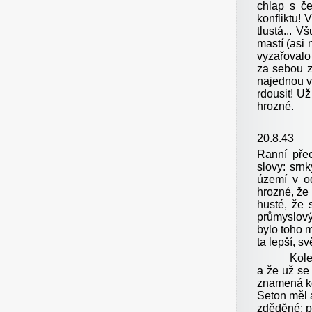
chlap s č
konfliktu!
tlustá... V
mastí (asi 
vyzařovalo
za sebou z
najednou v
rdousit! Už
hrozné.
20.8.43
Ranní pře
slovy: srn
území v od
hrozné, že 
husté, že 
průmyslový 
bylo toho m
ta lepší, s
Kole
a že už se
znamená ko
Seton měl a
zděděné: p