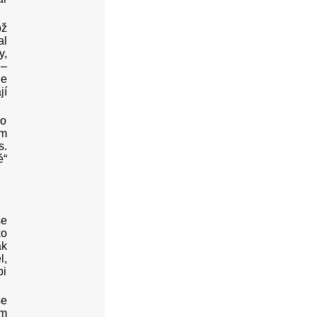
ož
al
y,
 –
je
jí
 o
um
s.
é“
se
ko
ak
l,
bi
se
ým