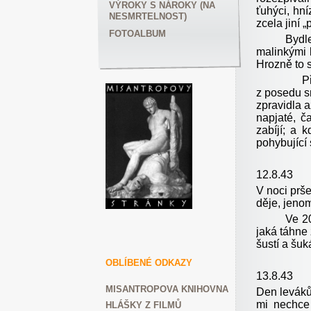
VÝROKY S NÁROKY (NA
ťuhýci, hn
NESMRTELNOST)
zcela jiní „
FOTOALBUM
Bydlení v
malinkými k
Hrozně to s
Přeháňky 
z posedu sr
zpravidla a
napjaté, č
zabíjí; a 
pohybující 
12.8.43
V noci prš
děje, jenom
Ve 20 hodi
jaká táhne
šustí a šuk
OBLÍBENÉ ODKAZY
13.8.43
MISANTROPOVA KNIHOVNA
Den leváků
mi nechce 
HLÁŠKY Z FILMŮ