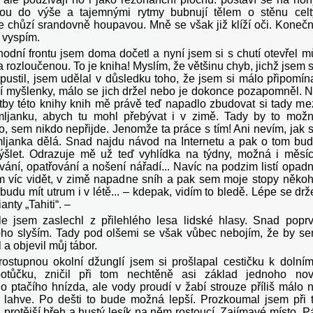
nou do výše a tajemnými rytmy bubnují tělem o stěnu celt
e chůzí srandovně houpavou. Mně se však již klíží oči. Koneč
 vyspím.
frontu jsem doma dočetl a nyní jsem si s chutí otevřel m
 rozloučenou. To je kniha! Myslím, že většinu chyb, jichž jsem 
opustil, jsem udělal v důsledku toho, že jsem si málo připomín
í myšlenky, málo se jich držel nebo je dokonce pozapomněl. 
tby této knihy knih mě právě teď napadlo zbudovat si tady me
mljanku, abych tu mohl přebývat i v zimě. Tady by to mož
o, sem nikdo nepřijde. Jenomže ta práce s tím! Ani nevím, jak 
ljanka dělá. Snad najdu návod na Internetu a pak o tom bu
ýšlet. Odrazuje mě už teď vyhlídka na týdny, možná i měsí
ování, opatřování a nošení nářadí... Navíc na podzim listí opad
 víc vidět, v zimě napadne sníh a pak sem moje stopy něko
udu mít utrum i v létě... – kdepak, vidím to bledě. Lépe se drž
anty „Tahiti“. –
e jsem zaslechl z přilehlého lesa lidské hlasy. Snad popr
ho slyším. Tady pod olšemi se však vůbec nebojím, že by s
 a objevil můj tábor.
ostupnou okolní džunglí jsem si prošlapal cestičku k dolní
potůčku, zničil při tom nechtěně asi základ jednoho no
 ptačího hnízda, ale vody proudí v žabí strouze příliš málo 
 lahve. Po dešti to bude možná lepší. Prozkoumal jsem při 
i i protější břeh a hustý lesík na něm rostoucí. Zajímavé místo. P