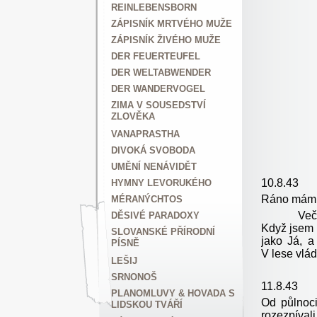
REINLEBENSBORN
ZÁPISNÍK MRTVÉHO MUŽE
ZÁPISNÍK ŽIVÉHO MUŽE
DER FEUERTEUFEL
DER WELTABWENDER
DER WANDERVOGEL
ZIMA V SOUSEDSTVÍ
ZLOVĚKA
VANAPRASTHA
DIVOKÁ SVOBODA
UMĚNÍ NENÁVIDĚT
10.8.43
HYMNY LEVORUKÉHO
Ráno mám p
MÉRANÝCHTOS
Večer nab
DĚSIVÉ PARADOXY
Když jsem 
SLOVANSKÉ PŘÍRODNÍ
jako Já, 
PÍSNĚ
V lese vlád
LEŠIJ
SRNONOŠ
11.8.43
PLANOMLUVY & HOVADA S
Od půlnoci
LIDSKOU TVÁŘÍ
rozezpíval