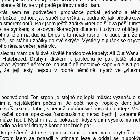
tanovišť by se v případě potřeby našlo i tam.
krát jsem na podvečerní procházce potkal jednoho a téh
o běžce: jednou, jak supěl do vršku, a podruhé, jak přeskakov
a směrem dolů. Pak jsem ještě zdálky viděl další dva pěší turist
e se synkem; s takovým škaredým dítětem, tlustým v obličeji
pl na těle i na duchu. Dnes je tu nějak rušno. To bude tím, že 
ději se stáhnu zpátky do své skrýše. Výstřely z pušek se ozýva
o rána a večer ještě víc.
slechu mám další dvě skvělé hardcorové kapely: All Out War a
í Hatebreed. Druhým diskem k poslechu je pak ještě alb
Now“ výborné německé industriálně metalové kapely die Krupp
, že její texty nejsou v rodné němčině, nýbrž ve „vítězn
 pochváleno! Ten srpen je stejně nejlepší měsíc: vyznačuje 
ím a nejstálejším počasím. Je opět horký tropický den; ja
bo spíš jako na Tahiti, k němuž upínám své poslední naděje. Vš
ž začal doma opakovat francouzštinu; nerad bych ji zapomně
může hodit. Myslím na to pokaždé, když vidím vysoko na ne
letadlo na konci dráhy z kondenzačních par.
šílené. Jdu se k potoku napít a hned nato k rybníčku 
 Potom jsem se posadil v stinném lese a oddal se hlubok