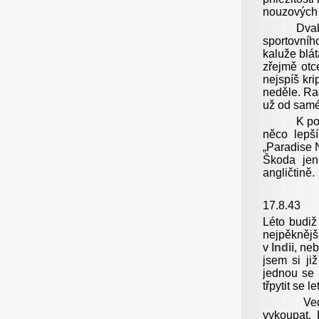
nouzových s
Dva
sportovníh
kaluže blát
zřejmě otc
nejspíš kri
neděle. Ra
už od saméh
K po
něco lepš
„Paradise 
Škoda jen
angličtině.
17.8.43
Léto budiž
nejpěknějš
v
Indii
, ne
jsem si ji
jednou se 
třpytit se 
Vedro je 
vykoupat.