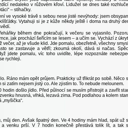
ízdící nedaleko v růžovém křoví. Lidužel se dnes také rozhluče
ptáci“ – stíhačky.
e vysoké trávě s sebou nese jisté nevýhody: jsem obsypa
líšťátky. Vytahuji si je z kůže někdy ještě i doma na druhý de
vědí.
během dne pokračují, k večeru se vyjasnilo. Pozoru
nce, jak prochází šeřícím se lesem – a učím se. Vychází z úkry
ž večer, až je všude klid. Jde pomalu, obezřetně, všechny smys
asto se zastavuje a větří; zkoumá okolí, dává si načas. Spě
když jdete pomalu, víc toho uvidíte, lépe rozpoznáte nebezpe
se rychleji.
elo. Ráno mám opět průjem. Prakticky už třikrát po sobě. Něco 
 si zatím nejsem jistý co. Ale zjistím to. To nebude melounem.
n došlo jídlo. Před půlnocí se musím přistrojit a zavřít sta
 zvenku hnusná, vlhká, lezavá zima. Pod podlahou a kolem sta
á „myšička“.
, můj den. Avšak špatný den. Ve 4 hodiny mám hlad, spát už 
a venku prší. V 7 hodin konečně přestává tolik lít, a tak 