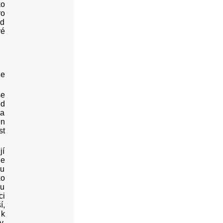
ko
ro
od
vé
ze
se
ed
 a
en
st
jí
je
ou
ko
hu
ci
í,
 k
y,