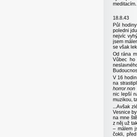
meditacím.
18.8.43
Půl hodiny
poledni jdu
nejvíc vyh
jsem málem
se však lekl
Od rána mě
Vůbec ho 
neslavnéh
Budoucnos
V 16 hodin 
na strasti
horror non 
nic lepší 
muzikou, ta
...Avšak z
Vesnice byl
na mne ště
z něj už ta
– málem j
čokli, pře