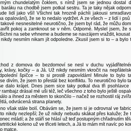
erným chundelatým čoklem, s nímž jsem se jednou dostal 
 V baráku na chodbě jsem potkal sestru. Ta je taky nějak odpor
šude lidí jako vší! Všichni tak hrozně páchli jakousi smradlav
na opalování), že se to nedalo vydržet. A ze všech – z lidí i psů
 takové nesnesitelné neurotično, že jsem byl rád, že můžu do
avřít pokoj a zamknout se v něm. Odporné. Myslel jsem, že 
šichni na sebe vrhneme a budeme se navzájem vraždit, kousat
 nikdy nesmím nikam jít odpoledne. Zkusil jsem si to – a bylo 
chod z domova do bezdomoví se nesl v duchu vyjádřiteln
ky, krávy, kočky – a Já. Už nikdy nesmím vkročit na nepřátels
polední špičce – to si prostě zapovídám! Minule to bylo t
se divím, že jsem to přestál bez konfliktu. To neurotično bylo t
se dalo krájet. Dnes jsem sice taky potkal dva tři psohlavce
rambajz drásal mé uši též, leč všechno z toho bylo ještě ospal
álo a ihned za městem to skončilo – načež se rozhostil ráj zvířa
větlá, odvrácená strana planety.
no však stále bolí. Obávám se, že jsem si je odrovnal ve fabri
 to nikdy nezlepší; že už nikdy nebudu skákat přes kaluže; že 
nec mládí; a že stáří se hlásí už teď postupným chřadnutím těl
rtritické koleno už ve třiceti letech, a Já to mám mít navíc po k
o matce.