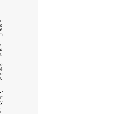
Po
co
vě
em
o.
ho
a.
se
tě
 o
ou
l.
ní
i“
ry
li
en