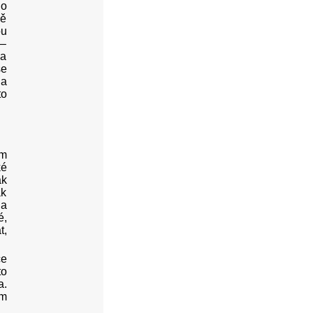
do
ně
ou
 –
ma
se
 a
to
ém
ké
ak
ak
 a
é,
t,
ce
to
a.
om