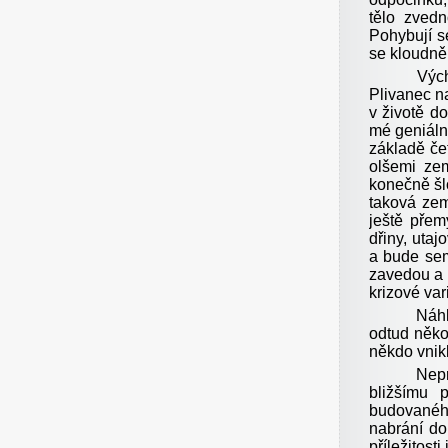
tělo zved
Pohybují s
se kloudně
Východní 
Plivanec na
v životě d
mé geniáln
základě če
olšemi ze
konečně šl
taková zem
ještě přem
dřiny, utaj
a bude sem
zavedou a b
krizové vari
Náhl
odtud něko
někdo vnikl
Nepr
bližšímu 
budovaného
nabrání do
příležitost