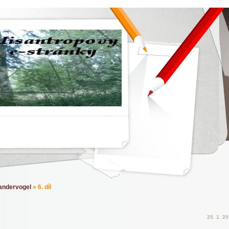
andervogel
»
6. díl
25. 1. 2