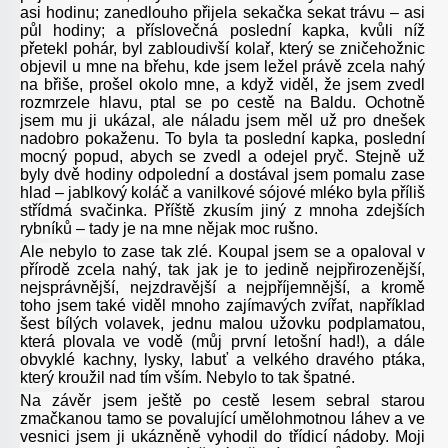
asi hodinu; zanedlouho přijela sekačka sekat trávu – asi
půl hodiny; a příslovečná poslední kapka, kvůli níž
přetekl pohár, byl zabloudivší kolař, který se zničehožnic
objevil u mne na břehu, kde jsem ležel právě zcela nahý
na břiše, prošel okolo mne, a když viděl, že jsem zvedl
rozmrzele hlavu, ptal se po cestě na Baldu. Ochotně
jsem mu ji ukázal, ale náladu jsem měl už pro dnešek
nadobro pokaženu. To byla ta poslední kapka, poslední
mocný popud, abych se zvedl a odejel pryč. Stejně už
byly dvě hodiny odpolední a dostával jsem pomalu zase
hlad – jablkový koláč a vanilkové sójové mléko byla příliš
střídmá svačinka. Příště zkusím jiný z mnoha zdejších
rybníků – tady je na mne nějak moc rušno.
Ale nebylo to zase tak zlé. Koupal jsem se a opaloval v
přírodě zcela nahý, tak jak je to jedině nejpřirozenější,
nejsprávnější, nejzdravější a nejpříjemnější, a kromě
toho jsem také viděl mnoho zajímavých zvířat, například
šest bílých volavek, jednu malou užovku podplamatou,
která plovala ve vodě (můj první letošní had!), a dále
obvyklé kachny, lysky, labuť a velkého dravého ptáka,
který kroužil nad tím vším. Nebylo to tak špatné.
Na závěr jsem ještě po cestě lesem sebral starou
zmačkanou tamo se povalující umělohmotnou láhev a ve
vesnici jsem ji ukázněně vyhodil do třídicí nádoby. Moji