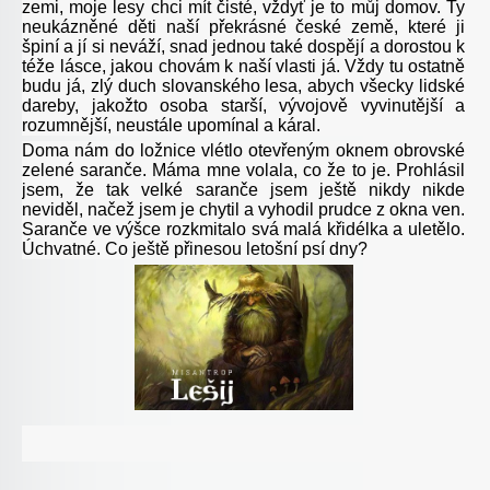
zemi, moje lesy chci mít čisté, vždyť je to můj domov. Ty
neukázněné děti naší překrásné české země, které ji
špiní a jí si neváží, snad jednou také dospějí a dorostou k
téže lásce, jakou chovám k naší vlasti já. Vždy tu ostatně
budu já, zlý duch slovanského lesa, abych všecky lidské
dareby, jakožto osoba starší, vývojově vyvinutější a
rozumnější, neustále upomínal a káral.
Doma nám do ložnice vlétlo otevřeným oknem obrovské
zelené saranče. Máma mne volala, co že to je. Prohlásil
jsem, že tak velké saranče jsem ještě nikdy nikde
neviděl, načež jsem je chytil a vyhodil prudce z okna ven.
Saranče ve výšce rozkmitalo svá malá křidélka a uletělo.
Úchvatné. Co ještě přinesou letošní psí dny?