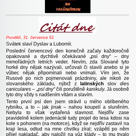
Pondělí, 31. července 51
Svátek slaví Dyslav a Lubomír.
Poslední červencový den konečně začaly každoročně
opakované a dychtivě očekávané „psí dny“ – dny
mimořádných letních veder. Nevím, zda Slované tyto
horké dny nějak nazývali, určovali či slavili anebo si je
vůbec nějak připomínali nebo vnímali. Vím jen, že
Rusové po nich pojmenovali prázdniny, ale nikoli ze
slovanského základu, nýbrž z
latinských
slov
dies
caniculares – „psí dny“
čili poruštěně
kanikuly.
Já osobně
tyto dny vždy s nadšením vítám a slavím.
Tento první psí den jsem strávil u mého oblíbeného
rybníku, a to – jak jinak – nahou koupelí a sluněním.
Nebyla to však vydařená slavnost. Nejdřív zase
pravidelně kolem jedenácté tudy projel do lesa kdosi na
kole s pohonem (na motorce), když se nejdřív zastavil na
kraji lesa, odtud na mne chvilku zíral; vzápětí po něm
přijel nakladač, aby naložil na vůz klády – to mu trvalo