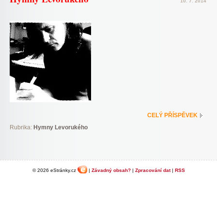
10. 7. 2014
CELÝ PŘÍSPĚVEK
Rubrika:
Hymny Levorukého
© 2026 eStránky.cz
|
Závadný obsah?
|
Zpracování dat
|
RSS