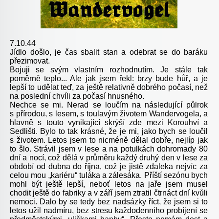
7.10.44
Jídlo došlo, je čas sbalit stan a odebrat se do baráku
přezimovat.
Bojuji se svým vlastním rozhodnutím. Je stále tak
poměrně teplo... Ale jak jsem řekl: brzy bude hůř, a je
lepší to udělat teď, za ještě relativně dobrého počasí, než
na poslední chvíli za počasí hnusného.
Nechce se mi. Nerad se loučím na následující půlrok
s přírodou, s lesem, s toulavým životem Wandervogela, a
hlavně s touto vynikající skrýší zde mezi Korouhví a
Sedlišti. Bylo to tak krásné, že je mi, jako bych se loučil
s životem. Letos jsem to nicméně dělal dobře, nejlíp jak
to šlo. Strávil jsem v lese a na potulkách dohromady 80
dní a nocí, což dělá v průměru každý druhý den v lese za
období od dubna do října, což je jistě zdaleka nejvíc za
celou mou „kariéru“ tuláka a zálesáka. Příští sezónu bych
mohl být ještě lepší, neboť letos na jaře jsem musel
chodit ještě do fabriky a v září jsem ztratil čtrnáct dní kvůli
nemoci. Dalo by se tedy bez nadsázky říct, že jsem si to
letos užil nadmíru, bez stresu každodenního probíjení se