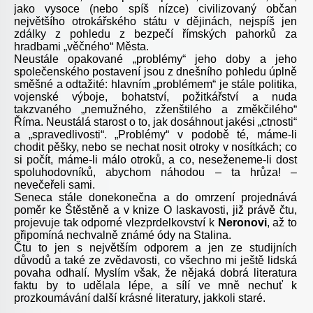
jako vysoce (nebo spíš nízce) civilizovaný občan
největšího otrokářského státu v dějinách, nejspíš jen
zdálky z pohledu z bezpečí římských pahorků za
hradbami „věčného“ Města.
Neustále opakované „problémy“ jeho doby a jeho
společenského postavení jsou z dnešního pohledu úplně
směšné a odtažité: hlavním „problémem“ je stále politika,
vojenské výboje, bohatství, požitkářství a nuda
takzvaného „nemužného, zženštilého a změkčilého“
Říma. Neustálá starost o to, jak dosáhnout jakési „ctnosti“
a „spravedlivosti“. „Problémy“ v podobě té, máme-li
chodit pěšky, nebo se nechat nosit otroky v nosítkách; co
si počít, máme-li málo otroků, a co, neseženeme-li dost
spoluhodovníků, abychom náhodou – ta hrůza! –
nevečeřeli sami.
Seneca stále donekonečna a do omrzení projednává
poměr ke Štěstěně a v knize O laskavosti, již právě čtu,
projevuje tak odporné vlezprdelkovství k
Neronovi
, až to
připomíná nechvalně známé ódy na Stalina.
Čtu to jen s největším odporem a jen ze studijních
důvodů a také ze zvědavosti, co všechno mi ještě lidská
povaha odhalí. Myslím však, že nějaká dobrá literatura
faktu by to udělala lépe, a sílí ve mně nechuť k
prozkoumávání další krásné literatury, jakkoli staré.