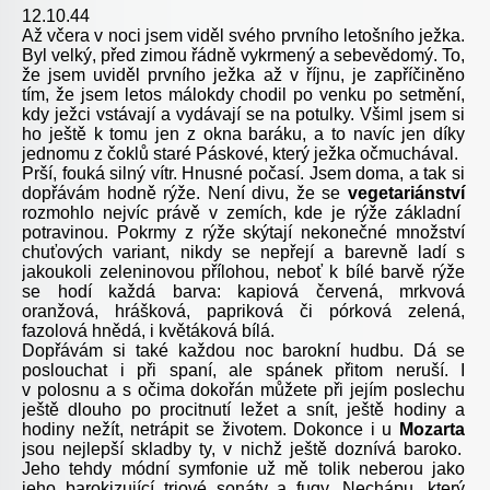
12.10.44
Až včera v noci jsem viděl svého prvního letošního ježka.
Byl velký, před zimou řádně vykrmený a sebevědomý. To,
že jsem uviděl prvního ježka až v říjnu, je zapříčiněno
tím, že jsem letos málokdy chodil po venku po setmění,
kdy ježci vstávají a vydávají se na potulky. Všiml jsem si
ho ještě k tomu jen z okna baráku, a to navíc jen díky
jednomu z čoklů staré Páskové, který ježka očmuchával.
Prší, fouká silný vítr. Hnusné počasí. Jsem doma, a tak si
dopřávám hodně rýže. Není divu, že se
vegetariánství
rozmohlo nejvíc právě v zemích, kde je rýže základní
potravinou. Pokrmy z rýže skýtají nekonečné množství
chuťových variant, nikdy se nepřejí a barevně ladí s
jakoukoli zeleninovou přílohou, neboť k bílé barvě rýže
se hodí každá barva: kapiová červená, mrkvová
oranžová, hrášková, papriková či pórková zelená,
fazolová hnědá, i květáková bílá.
Dopřávám si také každou noc barokní hudbu. Dá se
poslouchat i při spaní, ale spánek přitom neruší. I
v polosnu a s očima dokořán můžete při jejím poslechu
ještě dlouho po procitnutí ležet a snít, ještě hodiny a
hodiny nežít, netrápit se životem. Dokonce i u
Mozarta
jsou nejlepší skladby ty, v nichž ještě doznívá baroko.
Jeho tehdy módní symfonie už mě tolik neberou jako
jeho barokizující triové sonáty a fugy. Nechápu, který