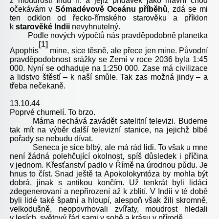
z moudrosti Indů II. a jejíž přídavek jako hlavní chod
očekávám v
Sómadévově Oceánu příběhů
, zdá se mi
ten odklon od řecko-římského starověku a příklon
k
starověké Indii
nevyhnutelný.
Podle nových výpočtů nás pravděpodobně planetka
[1]
Apophis
mine, sice těsně, ale přece jen mine. Původní
pravděpodobnost srážky se Zemí v roce 2036 byla 1:45
000. Nyní se odhaduje na 1:250 000. Zase má civilizace
a lidstvo štěstí – k naší smůle. Tak zas možná jindy – a
třeba nečekaně.
13.10.44
Poprvé chumelí. To brzo.
Máma nechává zavádět satelitní televizi. Budeme
tak mít na výběr další televizní stanice, na jejichž blbé
pořady se nebudu dívat.
Seneca je sice blbý, ale má rád lidi. To však u mne
není žádná polehčující okolnost, spíš důsledek i příčina
v jednom. Křesťanství padlo v Římě na úrodnou půdu. Je
hnus to číst. Snad ještě ta Apokolokyntóza by mohla být
dobrá, jinak s antikou končím. Už tenkrát byli lidáci
zdegenerovaní a nepřirození až k zblití. V Indii v té době
byli lidé také špatní a hloupí, alespoň však žili skromně,
velkodušně, neopovrhovali zvířaty, moudrost hledali
v lesích, světový řád sami v sobě a krásu v přírodě.