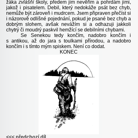
žáka
zvlášňí
školy, předem jim nevěřím a pohrdám jimi,
jakož i pisatelem. Debil, který nedokáže psát bez chyb,
nemůže být zároveň i mudrcem. Jsem připraven přečíst si
i názorově odlišné pojednání, pokud je psané bez chyb a
dobrým slohem, avšak nevážím si a odhazuji jakkoli
chytrý či moudrý paskvil hemžící se debilními chybami.
Se Senekou tedy končím, nadobro končím i
s antikou, až do jara s toulkami přírodou, a nadobro
končím i s tímto mým spiskem. Není co dodat.
KONEC
<<< předchozí díl