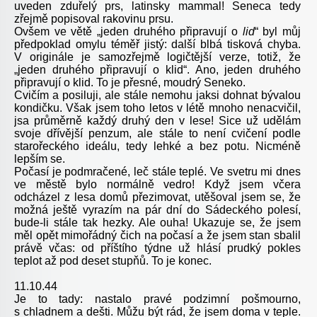
uveden zduřelý prs, latinsky mammal! Seneca tedy
zřejmě popisoval rakovinu prsu.
Ovšem ve větě „jeden druhého připravují o
lid
“ byl můj
předpoklad omylu téměř jistý: další blbá tisková chyba.
V originále je samozřejmě logičtější verze, totiž, že
„jeden druhého připravují o klid“. Ano, jeden druhého
připravují o klid. To je přesné, moudrý Seneko.
Cvičím a posiluji, ale stále nemohu jaksi dohnat bývalou
kondičku. Však jsem toho letos v létě mnoho nenacvičil,
jsa průměrně každý druhý den v lese! Sice už udělám
svoje dřívější penzum, ale stále to není cvičení podle
starořeckého ideálu, tedy lehké a bez potu. Nicméně
lepším se.
Počasí je podmračené, leč stále teplé. Ve svetru mi dnes
ve městě bylo normálně vedro! Když jsem včera
odcházel z lesa domů přezimovat, utěšoval jsem se, že
možná ještě vyrazím na pár dní do Sádeckého polesí,
bude-li stále tak hezky. Ale ouha! Ukazuje se, že jsem
měl opět mimořádný čich na počasí a že jsem stan sbalil
právě včas: od příštího týdne už hlásí prudký pokles
teplot až pod deset stupňů. To je konec.
11.10.44
Je to tady: nastalo pravé podzimní pošmourno,
s chladnem a dešti. Můžu být rád, že jsem doma v teple.