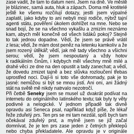
zase vadit, že tam to datum není. Jsem na dně. Ve městě
je blázinec, samá auta, hluk a zápach. Doma mě krotitelé
ještě ke všemu rozčilují dotazy, jestli jsem výpalné
zaplatil, jako kdyby to ani nebyli moji rodiče, nýbrž tajní
agenti státu, pověření úkolem dohlížet na mne. Nebo se
snad bojí, že se na všechno vykašlu a zmizím neznámo
kam, abych měl konečně od všech lidáků pokoj? Stejně
to tak jednou dopadne. Vědí, že jsem se právě vrátil
z lesa; vědí, že mám dost peněz na letenku kamkoliv a že
jsem rozený útěkář; vědí, jak mě tady všechno a všichni
serou; vědí, že jsem nespoutaný a vždy hotov
k radikálním činům, i kdybych měl všechny mně milé a
drahé věci ze dne na den opustit a tady zanechat; a vědí,
že dovedu zmizet tajně a bez slůvka rozloučení třebas
uprostřed noci. Dají-li si toto vše dohromady, pak je to
jasné: nemůžou si být se mnou jistí. Ani oni, ani žádný
stát na světě mě nikdy natrvalo nezotročí.
Při četbě
Seneky
jsem se musel už dvakrát podívat na
internetu do originálního latinského textu; tak byly ty věty
podivné a nelogické. V jednom případě tak divně
opravdu asi Seneca psal, například když píše, že lékař
řeže zduřelý
prs
. Ten prs se mi tam nezdál, spíš bych tam
očekával zduřelý prst, a mylně jsem se již začal
domnívat, že je ten prs zase jeden z četných překlepů
nebo chyba překladatele. Ale opravdu je v originále