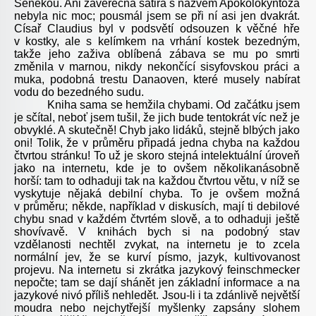
Senekou. Ani závěrečná satira s názvem Apokolokyntóza
nebyla nic moc; pousmál jsem se při ní asi jen dvakrát.
Císař Claudius byl v podsvětí odsouzen k věčné hře
v kostky, ale s kelímkem na vrhání kostek bezedným,
takže jeho zaživa oblíbená zábava se mu po smrti
změnila v marnou, nikdy nekončící sisyfovskou práci a
muka, podobná trestu Danaoven, které musely nabírat
vodu do bezedného sudu.
Kniha sama se hemžila chybami. Od začátku jsem
je sčítal, neboť jsem tušil, že jich bude tentokrát víc než je
obvyklé. A skutečně! Chyb jako lidáků, stejně blbých jako
oni! Tolik, že v průměru připadá jedna chyba na každou
čtvrtou stránku! To už je skoro stejná intelektuální úroveň
jako na internetu, kde je to ovšem několikanásobně
horší: tam to odhaduji tak na každou čtvrtou větu, v níž se
vyskytuje nějaká debilní chyba. To je ovšem možná
v průměru; někde, například v diskusích, mají ti debilové
chybu snad v každém čtvrtém slově, a to odhaduji ještě
shovívavě. V knihách bych si na podobný stav
vzdělanosti nechtěl zvykat, na internetu je to zcela
normální jev, že se kurví písmo, jazyk, kultivovanost
projevu. Na internetu si zkrátka jazykový feinschmecker
nepočte; tam se dají shánět jen základní informace a na
jazykové nivó příliš nehledět. Jsou-li i ta zdánlivě největší
moudra nebo nejchytřejší myšlenky zapsány slohem