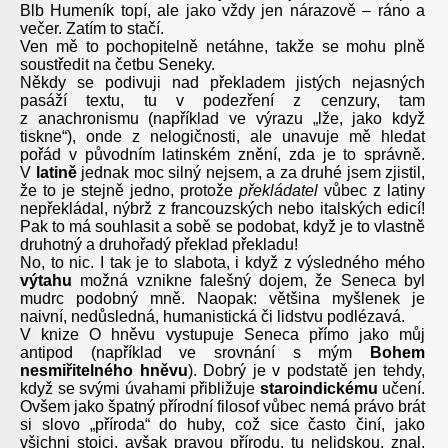
Blb Humeník topí, ale jako vždy jen nárazově – ráno a
večer. Zatím to stačí.
Ven mě to pochopitelně netáhne, takže se mohu plně
soustředit na četbu Seneky.
Někdy se podivuji nad překladem jistých nejasných
pasáží textu, tu v podezření z cenzury, tam
z anachronismu (například ve výrazu „lže, jako když
tiskne“), onde z nelogičnosti, ale unavuje mě hledat
pořád v původním latinském znění, zda je to správně.
V
latině
jednak moc silný nejsem, a za druhé jsem zjistil,
že to je stejně jedno, protože
překládatel
vůbec z latiny
nepřekládal, nýbrž z francouzských nebo italských edicí!
Pak to má souhlasit a sobě se podobat, když je to vlastně
druhotný a druhořadý překlad překladu!
No, to nic. I tak je to slabota, i když z výsledného mého
výtahu
možná vznikne falešný dojem, že Seneca byl
mudrc podobný mně. Naopak: většina myšlenek je
naivní, nedůsledná, humanistická či lidstvu podlézavá.
V knize O hněvu vystupuje Seneca přímo jako můj
antipod (například ve srovnání s mým
Bohem
nesmiřitelného hněvu
). Dobrý je v podstatě jen tehdy,
když se svými úvahami přibližuje
staroindickému
učení.
Ovšem jako špatný přírodní filosof vůbec nemá právo brát
si slovo „příroda“ do huby, což sice často činí, jako
všichni stoici, avšak pravou přírodu, tu nelidskou, znal,