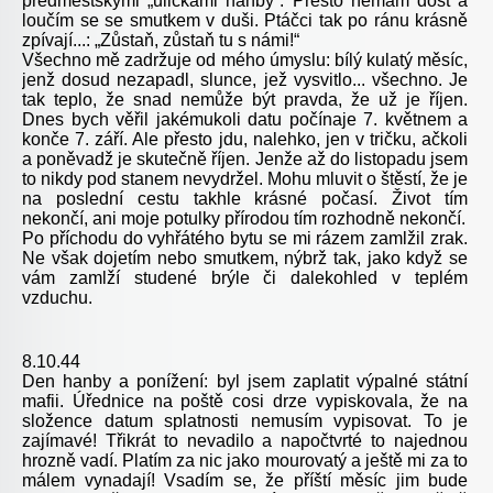
předměstskými „uličkami hanby“. Přesto nemám dost a
loučím se se smutkem v duši. Ptáčci tak po ránu krásně
zpívají...: „Zůstaň, zůstaň tu s námi!“
Všechno mě zadržuje od mého úmyslu: bílý kulatý měsíc,
jenž dosud nezapadl, slunce, jež vysvitlo... všechno. Je
tak teplo, že snad nemůže být pravda, že už je říjen.
Dnes bych věřil jakémukoli datu počínaje 7. květnem a
konče 7. září. Ale přesto jdu, nalehko, jen v tričku, ačkoli
a poněvadž je skutečně říjen. Jenže až do listopadu jsem
to nikdy pod stanem nevydržel. Mohu mluvit o štěstí, že je
na poslední cestu takhle krásné počasí. Život tím
nekončí, ani moje potulky přírodou tím rozhodně nekončí.
Po příchodu do vyhřátého bytu se mi rázem zamlžil zrak.
Ne však dojetím nebo smutkem, nýbrž tak, jako když se
vám zamlží studené brýle či dalekohled v teplém
vzduchu.
8.10.44
Den hanby a ponížení: byl jsem zaplatit výpalné státní
mafii. Úřednice na poště cosi drze vypiskovala, že na
složence datum splatnosti nemusím vypisovat. To je
zajímavé! Třikrát to nevadilo a napočtvrté to najednou
hrozně vadí. Platím za nic jako mourovatý a ještě mi za to
málem vynadají! Vsadím se, že příští měsíc jim bude