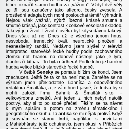
blbec označil starou hudbu za „vážnou“. Vždyť dvě věty
ze tří jsou označeny jako allegro, česky zvesela! A
prostřední adagia bych mohl poslouchat téměř výhradně.
Nejsou však „vážná“, nýbrž líbezná; krásně smutná a
smutně krásná, jako kontrast k celkové veselosti skladeb.
Takový je i život. I život člověka byl kdysi dávno takový.
Dnes však už ne. Dnes už je všechno jenom hnus,
nesvoboda, frenetický kvalt, neurotické pinožení a
nesnesitelný randál. Nedávno jsem slyšel v televizi
interpretaci starověké řecké hudby podle zachovaného
zlomku not, hranou na dobové nástroje, jako je lyra,
diaulos či kithara. To byla nádhera! Podle toho je barokní
hudba velice blízká starověké řecké hudbě.
V četbě
Seneky
se pomalu blížím ke konci. Jsem
znechucen. Ještě že ta kniha není moje. Zaměřte se na
význam jmen překladatele Bahníka a odpovědného
redaktora Šmatláka, a je vám hned jasné, že ti dva by si
mohli založit firmu Bahník & Šmatlák s.r.o. –
velkovýrobna zmetků. Ani jeden z nich nebyl natolik
poctivý, aby si to po sobě přečetl. Těším se na návrat
k mým spisům a potom na změnu tématického i
geografického okruhu. Ta
antika
se mi nějak protiví. Když
ji srovnám se starou
Indií
, například s povídkami
z Mahábháraty, jejíž ochutnávku jsem okusil v Příbězích