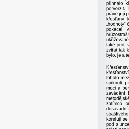
přihnalo k
perverzit.
právě její
křesťany t
„hodnoty“ č
pokáceli 
hrůzostraš
ukřižované
také proti
zvířat tak
bylo, je a 
Křesťanstv
křesťanství
tohoto mez
spiknutí, 
moci a pen
zavádění 
metodějské
zatímco o
dosavadní
strašlivéh
korelují s
pod slunc