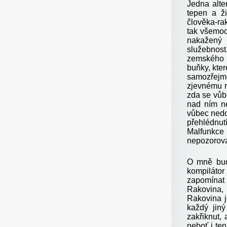
Jedna alte
tepen a ž
člověka-rak
tak všemoc
nakažený 
služebnos
zemského o
buňky, kter
samozřej
zjevnému ri
zda se vůbe
nad ním ne
vůbec nedo
přehlédnu
Malfunkc
nepozorovan
O mně budo
kompiláto
zapomínat
Rakovina,
Rakovina j
každý jiný
zakřiknut,
neboť i te