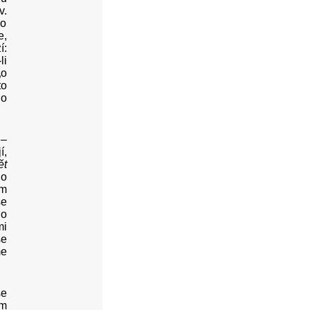
v.
ho
e,
í:
li
„o
to
lo
 –
í,
ět
 o
em
se
lo
mi
se
me
se
em