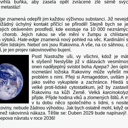
vrhlá buňka, aby zasela opět zvrácené zlé sémě svý
metastáz!
dge
znamená odepřít jim každou výživnou substanci. Již nevej
ižádný úchylný kontakt příčící se přírodě! Stejně bych se j
jejich otráveném prostředí, kde existuje na 10 000 neznámý
h chorob. Jejich rukou se vše mění v žumpu a chlístan
 výtoků.
Hate-edge
znamená nový pohled na věc. Kardinální 
e vším lidským. Neboť oni jsou Rakovina. A vše, na co sáhnou, 
, je jen projev rakovinového bujení.
Psst! Nastražte uši, vy všichni, kdož je má
k slyšení! Neslyšíte již v dálavách vesmírnos
onen nadějeplný svistot boha
Apepa
? Jen úpl
rozmetání ložiska Rakoviny může vyřešit m
problém s nimi. Přeji si Armageddon, uvítám j
jako svého vykupitele a zachránce. Hledá 
velké proti-lidské cytostatikum, jež by zastavi
Rakovinu na kůži Země. Velká
karcinokoly
přijde. Přijde hodina vlků a zlomených štítů. A m
v tu dobu něco společného s lidmi, s nosite
oviny, nebude žádnou výhodou. Jak bych ostatně mohl, když o
 než rakovinná nákaza. Těšte se: Duben 2029 bude napínavý!
epova
návratu v roce 2036!