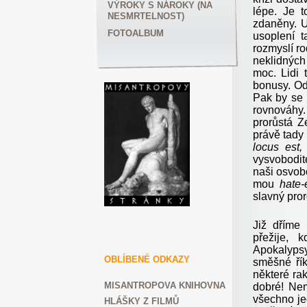
VÝROKY S NÁROKY (NA
lépe. Je t
NESMRTELNOST)
zdaněny. U
FOTOALBUM
usoplení t
rozmyslí ro
neklidných
moc. Lidi 
bonusy. Od
Pak by se 
rovnováhy.
prorůstá Z
právě tady 
locus est,
vysvobodit
naši osvobo
mou
hate
slavný pror
Již dříme
přežije, 
Apokalypsy
OBLÍBENÉ ODKAZY
směšné řík
některé ra
MISANTROPOVA KNIHOVNA
dobré! Nem
všechno jed
HLÁŠKY Z FILMŮ