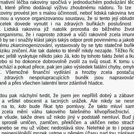
rnativní léčba rakoviny spočívá v jednoduchém podvázání tě
il, které přímo dodávají výživu zhoubnému nádoru. To lze
oviny provést jen s malou účinností, neboť lidská rakovina tvo
nou a vysoce organizovanou soustavu, že si tento její oblud
celek dovede vynutit i na zdravých buňkách poslušnost
t. Lidská rakovina již natolik prorostla do běžného živo
rganismu, že i naprosto zdravé a vůči rakovině zcela imun
é by se i snažily klást jakýs takýs odpor proti povinnému a jako
mému
zkarcinogenizování
, vystavovaly by se tyto statečné buň
ziku zničení. Ale tak daleko to téměř nikdy nezajde. Těžko říc
c ještě vyskytuje někdo jako Já, kdo by tohoto faktu želel a lk
bo si ho dokonce dobrovolně zvolil za svůj osud. K tomu 
chází a pokud přece, pak jen jako výsledek fatální chyby, omyl
tí. Všemožné finanční vydírání a hrozby zcela postačuj
e zdravých nespolupracujících buněk jsou napravová
ě a přes všechen latentní teror zdánlivě hladce.
u pak náchylní tvrdit, že jsem jen nepříliš dobrý a zábav
r a vršitel obscenit a laciných urážek. Ale nikdy se nes
 na to,
kdo
bude říkat tyto pomluvy. Že takto mluví sa
 zcela mění váhu takového falešného křivopřísežnictví.
e všude, takže dnes už nikdo jiný v podstatě nemluví. Buď 
 sprostě umlčen, zamlčen, překřičen a ukřičen nebo strac
 anebo se mu už vůbec nedostává slov. Nelehké je to i popsa
n nejgeniálnější mozek ustrne v němém úžasu nad tou záplav