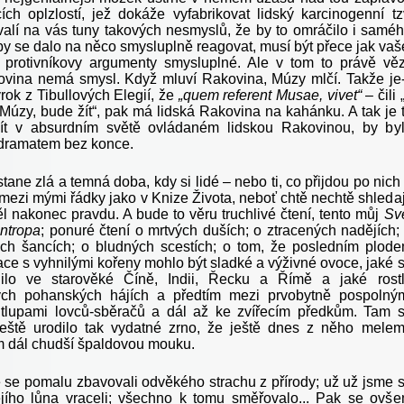
cích oplzlostí, jež dokáže vyfabrikovat lidský karcinogenní tz
valí na vás tuny takových nesmyslů, že by to omráčilo i samé
y se dalo na něco smysluplně reagovat, musí být přece jak vaš
 protivníkovy argumenty smysluplné. Ale v tom to právě věz
vina nemá smysl. Když mluví Rakovina, Múzy mlčí. Takže je-
rok z Tibullových Elegií, že
„quem referent Musae, vivet“
– čili 
Múzy, bude žít“, pak má lidská Rakovina na kahánku. A tak je 
Žít v absurdním světě ovládaném lidskou Rakovinou, by by
dramatem bez konce.
ane zlá a temná doba, kdy si lidé – nebo ti, co přijdou po nich
mezi mými řádky jako v Knize Života, neboť chtě nechtě shledaj
l nakonec pravdu. A bude to věru truchlivé čtení, tento můj
Sv
ntropa
; ponuré čtení o mrtvých duších; o ztracených nadějích;
ch šancích; o bludných scestích; o tom, že posledním plod
zace s vyhnilými kořeny mohlo být sladké a výživné ovoce, jaké 
dilo ve starověké Číně, Indii, Řecku a Římě a jaké rost
ých pohanských hájích a předtím mezi prvobytně pospolný
tlupami lovců-sběračů a dál až ke zvířecím předkům. Tam 
eště urodilo tak vydatné zrno, že ještě dnes z něho mele
m dál chudší špaldovou mouku.
 se pomalu zbavovali odvěkého strachu z přírody; už už jsme 
jího lůna vraceli; všechno k tomu směřovalo... Pak se ovš