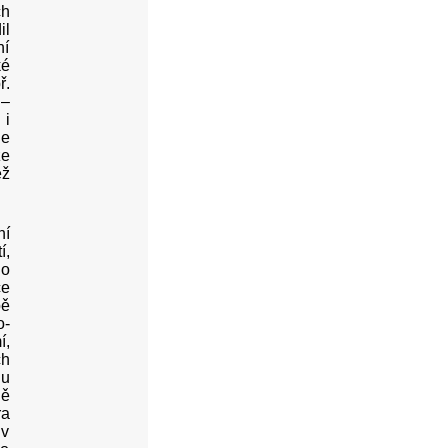
ch
il
ní
ké
ř.
 –
 i
le
ze
ež
ní
í,
ho
ce
bě
o-
í,
ch
nu
ně
ra
 v