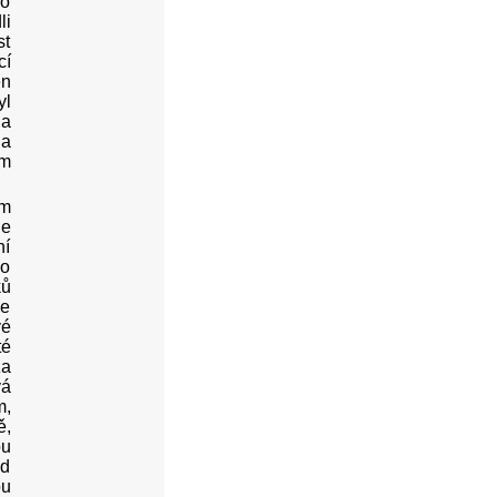
ho
li
st
cí
en
yl
na
 a
em
em
je
ní
ho
ků
že
vé
té
za
vá
m,
ě,
ou
ad
ou