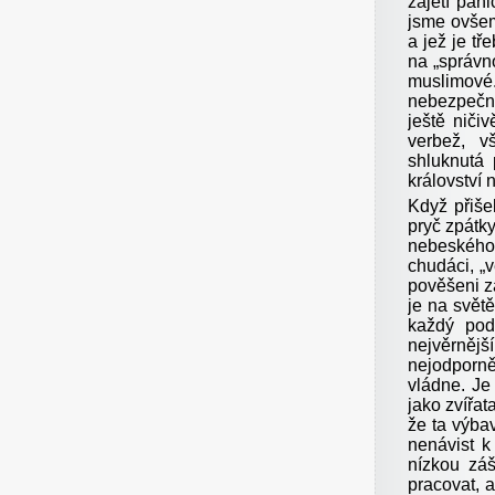
zajetí pan
jsme ovšem
a jež je tř
na „správn
muslimové
nebezpečn
ještě niči
verbež, 
shluknutá
království
Když přiš
pryč zpátky
nebeského.
chudáci, „
pověšeni z
je na světě
každý podl
nejvěrněj
nejodporně
vládne. Je
jako zvířat
že ta výba
nenávist 
nízkou záš
pracovat, 