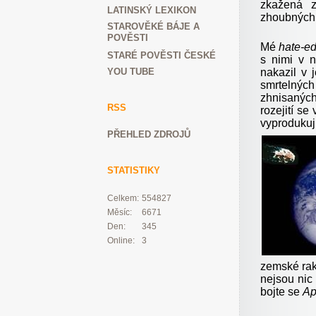
zkažená z
LATINSKÝ LEXIKON
zhoubných 
STAROVĚKÉ BÁJE A
POVĚSTI
Mé
hate-e
STARÉ POVĚSTI ČESKÉ
s nimi v n
nakazil v 
YOU TUBE
smrtelnýc
zhnisaných
RSS
rozejití s
vyprodukují
PŘEHLED ZDROJŮ
STATISTIKY
Celkem:
554827
Měsíc:
6671
Den:
345
Online:
3
zemské rak
nejsou nic
bojte se
Ap