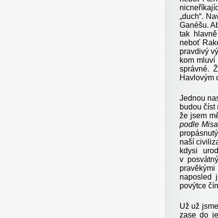
nicneříkají
„duch“. Na
Ganéšu. Ab
tak hlavně
neboť Rako
pravdivý vý
kom mluví 
správné. 
Havlovým 
Jednou nast
budou číst 
že jsem mě
podle Misa
propásnutý
naší civili
kdysi uro
v posvátn
pravěkými 
naposled j
povýtce čí
Už už jsme
zase do je