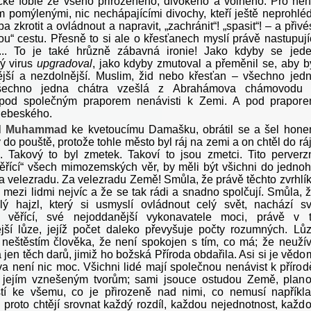
ické fobie ze všeho přirozeného, divokého a volného. Pro ně
 pomýlenými, nic nechápajícími divochy, kteří ještě neprohléd
eba zkrotit a ovládnout a napravit, „zachránit“! „spasit“! – a přivé
ou“ cestu. Přesně to si ale o křesťanech myslí právě nastupují
... To je také hrůzně zábavná ironie! Jako kdyby se jed
ý virus
upgradoval
, jako kdyby zmutoval a přeměnil se, aby b
vější a nezdolnější. Muslim, žid nebo křesťan – všechno jed
všechno jedna chátra vzešlá z Abrahámova chámovodu
 pod společným praporem nenávisti k Zemi. A pod prapor
 nebeského.
el
Muhammad
ke kvetoucímu Damašku, obrátil se a šel hon
 do pouště, protože tohle město byl ráj na zemi a on chtěl do rá
 Takový to byl zmetek. Takoví to jsou zmetci. Tito perverz
věřící“ všech mimozemských věr, by měli být všichni do jedno
a velezradu. Za velezradu Země! Smůla, že právě těchto zvrhlí
 mezi lidmi nejvíc a že se tak rádi a snadno spolčují. Smůla, 
ý hajzl, který si usmyslí ovládnout celý svět, nachází s
ší věřící, své nejoddanější vykonavatele moci, právě v 
jší lůze, jejíž počet daleko převyšuje počty rozumných. Lů
 neštěstím člověka, že není spokojen s tím, co má; že neuží
a jen těch darů, jimiž ho božská Příroda obdařila. Asi si je vědo
va není nic moc. Všichni lidé mají společnou nenávist k přírod
k jejím vznešeným tvorům; sami jsouce ostudou Země, plan
tí ke všemu, co je přirozeně nad nimi, co nemusí napříkl
a proto chtějí srovnat každý rozdíl, každou nejednotnost, každ