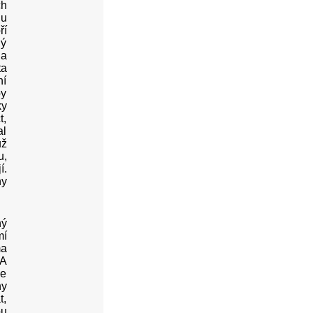
ch
 u
ří
ný
 a
ta
ní
by
ky
t,
al
už
u,
í.
ny
ný
mí
ma
 A
je
hy
t,
ou