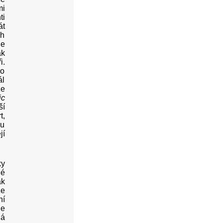
mi
ti
át
ch
je
ak
i.
do
ál
že
ic
ší
t,
ou
jí
ky
né
ak
že
ní
je
ná