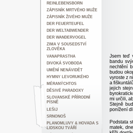
REINLEBENSBORN
ZÁPISNÍK MRTVÉHO MUŽE
ZÁPISNÍK ŽIVÉHO MUŽE
DER FEUERTEUFEL
DER WELTABWENDER
DER WANDERVOGEL
ZIMA V SOUSEDSTVÍ
ZLOVĚKA
Jsem teď v
VANAPRASTHA
bandu svýc
DIVOKÁ SVOBODA
nechtění 
UMĚNÍ NENÁVIDĚT
budou okop
HYMNY LEVORUKÉHO
vyroste z 
a fiškuntá
MÉRANÝCHTOS
jejich ste
DĚSIVÉ PARADOXY
byrokratick
SLOVANSKÉ PŘÍRODNÍ
mi určili, 
PÍSNĚ
Stejně bud
ponížení d
LEŠIJ
SRNONOŠ
Podstata st
PLANOMLUVY & HOVADA S
matek, dne
LIDSKOU TVÁŘÍ
kříži dost