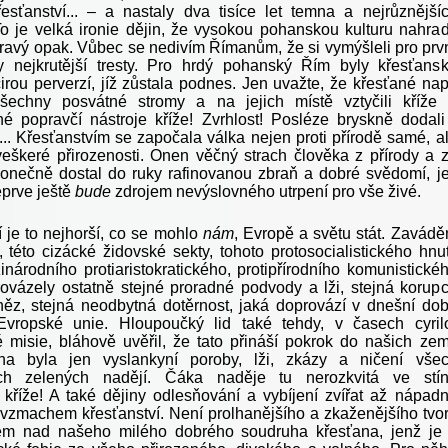
řesťanství... – a nastaly dva tisíce let temna a nejrůznější
 To je velká ironie dějin, že vysokou pohanskou kulturu nahrad
 pravý opak. Vůbec se nedivím Římanům, že si vymýšleli pro prv
y nejkrutější tresty. Pro hrdý pohanský Řím byly křesťans
irou perverzí, jíž zůstala podnes. Jen uvažte, že křesťané nap
všechny posvátné stromy a na jejich místě vztyčili kříže
né popravčí nástroje kříže! Zvrhlost! Posléze bryskně dodali
... Křesťanstvím se započala válka nejen proti přírodě samé, a
 veškeré přirozenosti. Onen věčný strach člověka z přírody a 
 konečně dostal do ruky rafinovanou zbraň a dobré svědomí, j
teprve ještě
bude
zdrojem nevýslovného utrpení pro vše živé.
í je to nejhorší, co se mohlo
nám
, Evropě a světu stát. Zavádě
, této cizácké židovské sekty, tohoto protosocialistického hnut
inárodního protiaristokratického, protipřírodního komunistické
provázely ostatně stejné proradné podvody a lži, stejná korup
ěz, stejná neodbytná dotěrnost, jaká doprovází v dnešní do
Evropské unie. Hloupoučký lid také tehdy, v časech cyril
 misie, bláhově uvěřil, že tato přináší pokrok do našich zem
na byla jen vyslankyní poroby, lži, zkázy a ničení vše
ch zelených nadějí. Čáka naděje tu nerozkvitá ve stí
o kříže! A také dějiny odlesňování a vybíjení zvířat až nápad
e vzmachem křesťanství. Není prolhanějšího a zkaženějšího tvo
em nad našeho milého dobrého soudruha křesťana, jenž je