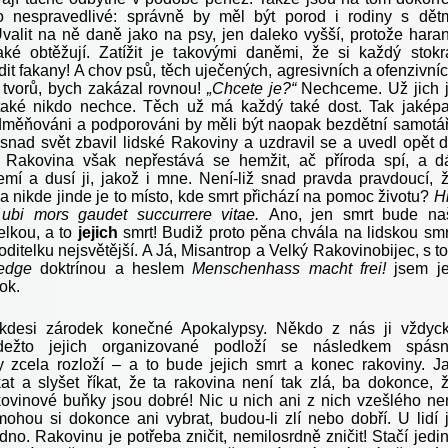
o nespravedlivé: správně by měl být porod i rodiny s dět
valit na ně daně jako na psy, jen daleko vyšší, protože haran
aké obtěžují. Zatížit je takovými daněmi, že si každý stokr
dit fakany! A chov psů, těch uječených, agresivních a ofenzivní
 tvorů, bych zakázal rovnou!
„Chcete je?“
Nechceme. Už jich 
také nikdo nechce. Těch už má každý také dost. Tak jakép
měňováni a podporováni by měli být naopak bezdětní samotář
snad svět zbavil lidské Rakoviny a uzdravil se a uvedl opět 
 Rakovina však nepřestává se hemžit, ač příroda spí, a d
emí a dusí ji, jakož i mne. Není-liž snad pravda pravdoucí, 
a nikde jinde je to místo, kde smrt přichází na pomoc životu?
H
 ubi mors gaudet succurrere vitae.
Ano, jen smrt bude na
elkou, a to
jejich
smrt! Budiž proto pěna chvála na lidskou smr
ditelku nejsvětější. A Já, Misantrop a Velký Rakovinobijec, s t
-edge
doktrínou a heslem
Menschenhass macht frei!
jsem je
ok.
 kdesi zárodek konečné Apokalypsy. Někdo z nás ji vždyc
kdežto jejich organizované podloží se následkem spás
 zcela rozloží – a to bude jejich smrt a konec rakoviny. J
at a slyšet říkat, že ta rakovina není tak zlá, ba dokonce, 
kovinové buňky jsou dobré! Nic u nich ani z nich vzešlého ne
ohou si dokonce ani vybrat, budou-li zlí nebo dobří. U lidí 
no. Rakovinu je potřeba zničit, nemilosrdně zničit! Stačí jedi