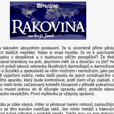
 takovém absurdním postavení, že si víceméně přímo pěstu
h dalších nepřátel. Nebo si snad myslíte, že mi ti parchantí
budou v dospělosti a v budoucnu něčím prospěšní? Že tře
ávat brambory na poli, abychom měli Já a divočáci co jíst? N
nich právě taková sebranka škodlivých darmošlapů a darmožrou
lů a šizuňků a spekulantů se vším možným i nemožným, jako js
jně vypečení rodiče, nebo další posila do jejich vzmáhajícího 
ého aparátu, který bude kontrolovat, jestli jsem včas zaplatil, 
aby mohl tento začarovaný koloběh hlouposti v přírodě pokračova
u muset jednou do té džungle opravdu utéct, protože tako
louho nevydržím. První myšlenka je vždycky správná.
átu je stále stejná. Hitler si pěstoval harém milionů zasloužilý
s se těm kurvám nadržuje také. Jen místo metálů s hákový
ávají tučné odbytné v podobě peněz. Takže jsou na tom dokon