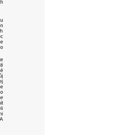
ch
du
en
ch
ec
se
co
te
ti
né
ůj
ej
se
lo
ze
ít
li
ni
 A