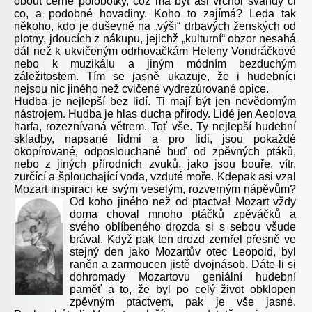
obout černé polobotky, což má být asi vrchol švandy či
co, a podobné hovadiny. Koho to zajímá? Leda tak
někoho, kdo je duševně na „výši“ drbavých ženských od
plotny, jdoucích z nákupu, jejichž „kulturní“ obzor nesahá
dál než k ukvičeným odrhovačkám Heleny Vondráčkové
nebo k muzikálu a jiným módním bezduchým
záležitostem. Tím se jasně ukazuje, že i hudebníci
nejsou nic jiného než cvičené vydrezúrované opice.
Hudba je nejlepší bez lidí. Ti mají být jen nevědomým
nástrojem. Hudba je hlas ducha přírody. Lidé jen Aeolova
harfa, rozeznívaná větrem. Toť vše. Ty nejlepší hudební
skladby, napsané lidmi a pro lidi, jsou pokaždé
okopírované, odposlouchané buď od zpěvných ptáků,
nebo z jiných přírodních zvuků, jako jsou bouře, vítr,
zurčící a šplouchající voda, vzduté moře. Kdepak asi vzal
Mozart inspiraci ke svým veselým, rozverným nápěvům?
Od koho jiného než od
ptactva! Mozart vždy
doma choval mnoho ptáčků zpěváčků a
svého oblíbeného drozda si s sebou všude
brával. Když pak ten drozd zemřel přesně ve
stejný den jako Mozartův otec Leopold, byl
raněn a zarmoucen jistě dvojnásob. Dáte-li si
dohromady Mozartovu geniální hudební
paměť a to, že byl po celý život obklopen
zpěvným ptactvem, pak je vše jasné.