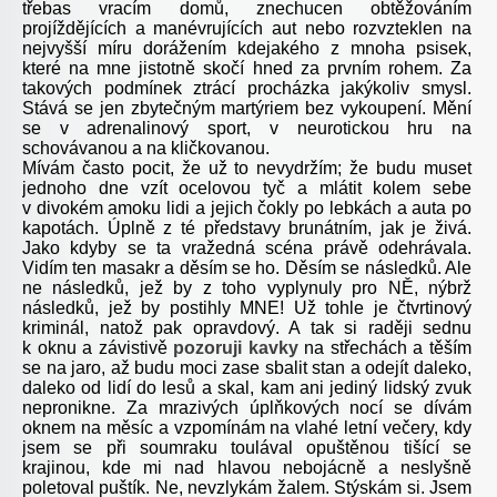
třebas vracím domů, znechucen obtěžováním
projíždějících a manévrujících aut nebo rozvzteklen na
nejvyšší míru dorážením kdejakého z mnoha psisek,
které na mne jistotně skočí hned za prvním rohem. Za
takových podmínek ztrácí procházka jakýkoliv smysl.
Stává se jen zbytečným martýriem bez vykoupení. Mění
se v adrenalinový sport, v neurotickou hru na
schovávanou a na kličkovanou.
Mívám často pocit, že už to nevydržím; že budu muset
jednoho dne vzít ocelovou tyč a mlátit kolem sebe
v divokém amoku lidi a jejich čokly po lebkách a auta po
kapotách. Úplně z té představy brunátním, jak je živá.
Jako kdyby se ta vražedná scéna právě odehrávala.
Vidím ten masakr a děsím se ho. Děsím se následků. Ale
ne následků, jež by z toho vyplynuly pro NĚ, nýbrž
následků, jež by postihly MNE! Už tohle je čtvrtinový
kriminál, natož pak opravdový. A tak si raději sednu
k oknu a závistivě
pozoruji kavky
na střechách a těším
se na jaro, až budu moci zase sbalit stan a odejít daleko,
daleko od lidí do lesů a skal, kam ani jediný lidský zvuk
nepronikne. Za mrazivých úplňkových nocí se dívám
oknem na měsíc a vzpomínám na vlahé letní večery, kdy
jsem se při soumraku toulával opuštěnou tišící se
krajinou, kde mi nad hlavou nebojácně a neslyšně
poletoval puštík. Ne, nevzlykám žalem. Stýskám si. Jsem