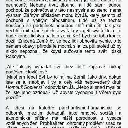
neúnosný. Nebude trvat dlouho, a lidé sami jednou
pochopí, že pokračovat v této nesmyslné existenci nemá
význam. Zářným příkladem mohu být Já, který jsem to už
pochopil s velkým předstihem. Lidé už za těchto
horšících se podmínek nebudou chtít mít děti, tak jako
nechtějí mít mladé některá zvířata v zajetí svých klecí. To
bude konec lidstva na této zemi. Kéž bych se toho konce
dožil! Zničená Země by se bez lidí obnovila rychle, o to
nemám obavy; příroda je mocná síla; za půl století už by
nikdo nepoznal, že kdysi sužovala tento svět lidská
Rakovina.
„Ale jak by vypadal svět bez lidí!“ zajíkavě kvikají
poděšení človíčkové.
„Mnohem lépe! Byl by to ráj na Zemi! Jako dřív, dokud
jste se tu neobjevili vy a celý váš nepovedený druh
Homouš
Soplens!"
odpovídám Já. „Nebo si snad myslíte,
že jste jeho ozdoba? Už abyste vychcípali! Včera bylo
pozdě!“
A kdesi na katedře parchantismu-humanismu se
odborníci mezitím dohadují, jaké hmotné, sociální a
ekonomické příčiny má nižší porodnost u vysoce
vzdělaných žen. Probírají ten „ohromný problém“ snad ze