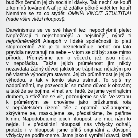
budižkničemům jejich sociální dávky. Tak nechť se kouří
z komínů továren! A ať je již zdálky pěkně vidět ten kouř!
Nemáme se za co stydět.
OMNIA VINCIT STULTITIA!
(nade vším vítězí hloupost).
Darwinismus se ve své hlavní tezi nepochybně plete:
Nepřežívají ti nejschopnější a nejsilnější, nýbrž ti
nejprůměrnější
! Alespoň v lidské společnosti to platí
stoprocentně. Ale je to nezneklidňuje, neboť oni tato
pravidla nevztahují na sebe – v tom se cítí být zase mimo
přírodu. Přemýšlíme jen o věcech, jež jsou nějak
v nepořádku. Takže jejich průměrnost jim nikdy
nezavdala žádný důvod jakkoli se trápit nad nějakým pro
ně vlastně výhodným stavem. Jejich průměrnost je jejich
výhodou, a tak v tomto stavu ustrnuli. To spíš my
nadprůměrní, my pozvedající se máme důvod k obavám;
a také že se bojíme, vímeť arci hrdě, že jsme vymírajícím
druhem, a střežíme se víc, pozorujeme se víc. Ve vztahu
k průměrným se chováme jako průzkumná rota
v nepřátelském území: tiše a opatrně našlapujeme,
skrýváme se, maskujeme se, předstíráme, že patříme
k nim. Napodobujeme jejich hloupost, ale moc nám to
nejde. I v předstírání hlouposti nás vždycky odhalí,
protože i v hlouposti jsme příliš originální a důvtipní;
vždycky se podřekneme. Jsme jako ti vymřelí dravci, kteří