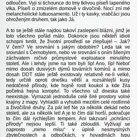
odloučen. Vyji si tichounce do tmy tklivou píseň lapeného
vlka. Píseň o zmizelém domově v divočině. Nocí zní mé
melancholické luttuosamento. Už i ty kavky, vrabčáci jsou
ohroženým druhem, tak jako Já.
A to se ještě stále najdou takoví zaslepení blázni, jimž je
toto všechno pořád málo. Dokonce jsou někteří idioti
schopni tvrdit, že životní prostředí se zlepšuje! – Jak?
V čem? Ve srovnání s jakým obdobím? Leda tak ve
srovnání s Černobylem, nebo ve srovnání s oním šíleným
záchvatem ničivé průmyslové exploatace minulého
století. Ale i tehdy jsme na tom byli líp! Ano, líp! Neboť
mimo dosah dusivých dýmů továrních komínů a mimo
dosah DDT stále ještě existovaly relativně ne-li velké,
tedy určitě oproti dnešku větší a rozsáhlejší kusy
nedotčené přírody, kde hojně rostl koukol a kde žila
početná hejna koroptví. To všechno už dneska také
neexistuje. Vymazali jednoduše celé širé prostory volné
krajiny z mapy. Vyhladili a vyhubili mezitím celé rostlinné
a živočišné druhy. Za pár let! Ne za několik dekád nebo
století, ale za několik let! A je to čím dál horší, pokračuje
to čím dál rychlejším tempem. Ani takzvaní „ochránci
přírody“ nejsou lepší. Ti také zbloudili. Vyžívají se
naprosto „mimo mísu“ v úplně nesmyslných
zbytečnostech a odbočkách, v hovadinách typu