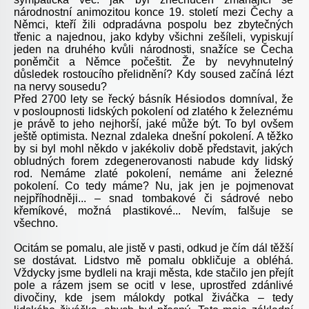
národnostní animozitou konce 19. století mezi Čechy a
Němci, kteří žili odpradávna pospolu bez zbytečných
třenic a najednou, jako kdyby všichni zešíleli, vypiskují
jeden na druhého kvůli národnosti, snažíce se Čecha
poněmčit a Němce počeštit. Že by nevyhnutelný
důsledek rostoucího přelidnění? Kdy soused začíná lézt
na nervy sousedu?
Před 2700 lety se řecký básník
Hésiodos
domníval, že
v posloupnosti lidských pokolení od zlatého k železnému
je právě to jeho nejhorší, jaké může být. To byl ovšem
ještě optimista. Neznal zdaleka dnešní pokolení. A těžko
by si byl mohl někdo v jakékoliv době představit, jakých
obludných forem zdegenerovanosti nabude kdy lidský
rod. Nemáme zlaté pokolení, nemáme ani železné
pokolení. Co tedy máme? Nu, jak jen je pojmenovat
nejpříhodněji... – snad tombakové či sádrové nebo
křemíkové, možná plastikové... Nevím, falšuje se
všechno.
Ocitám se pomalu, ale jistě v pasti, odkud je čím dál těžší
se dostávat. Lidstvo mě pomalu obkličuje a obléhá.
Vždycky jsme bydleli na kraji města, kde stačilo jen přejít
pole a rázem jsem se ocitl v lese, uprostřed zdánlivé
divočiny, kde jsem málokdy potkal živáčka – tedy