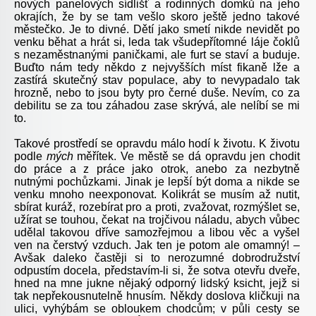
nových panelových sídlišť a rodinných domků na jeho
okrajích, že by se tam vešlo skoro ještě jedno takové
městečko. Je to divné. Dětí jako smetí nikde nevidět po
venku běhat a hrát si, leda tak všudepřítomné láje čoklů
s nezaměstnanými paničkami, ale furt se staví a buduje.
Buďto nám tedy někdo z nejvyšších míst fikaně lže a
zastírá skutečný stav populace, aby to nevypadalo tak
hrozně, nebo to jsou byty pro černé duše. Nevím, co za
debilitu se za tou záhadou zase skrývá, ale nelíbí se mi
to.
Takové prostředí se opravdu málo hodí k životu. K životu
podle
mých
měřítek. Ve městě se dá opravdu jen chodit
do práce a z práce jako otrok, anebo za nezbytně
nutnými pochůzkami. Jinak je lepší být doma a nikde se
venku mnoho neexponovat. Kolikrát se musím až nutit,
sbírat kuráž, rozebírat pro a proti, zvažovat, rozmýšlet se,
užírat se touhou, čekat na trojčivou náladu, abych vůbec
udělal takovou dříve samozřejmou a libou věc a vyšel
ven na čerstvý vzduch. Jak ten je potom ale omamný! –
Avšak daleko častěji si to nerozumné dobrodružství
odpustím docela, představím-li si, že sotva otevřu dveře,
hned na mne jukne nějaký odporný lidský ksicht, jejž si
tak nepřekousnutelně hnusím. Někdy doslova kličkuji na
ulici, vyhýbám se obloukem chodcům; v půli cesty se