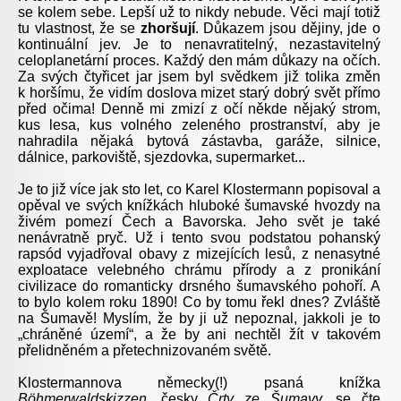
se kolem sebe. Lepší už to nikdy nebude. Věci mají totiž
tu vlastnost, že se
zhoršují
. Důkazem jsou dějiny, jde o
kontinuální jev. Je to nenavratitelný, nezastavitelný
celoplanetární proces. Každý den mám důkazy na očích.
Za svých čtyřicet jar jsem byl svědkem již tolika změn
k horšímu, že vidím doslova mizet starý dobrý svět přímo
před očima! Denně mi zmizí z očí někde nějaký strom,
kus lesa, kus volného zeleného prostranství, aby je
nahradila nějaká bytová zástavba, garáže, silnice,
dálnice, parkoviště, sjezdovka, supermarket...
Je to již více jak sto let, co Karel Klostermann popisoval a
opěval ve svých knížkách hluboké šumavské hvozdy na
živém pomezí Čech a Bavorska. Jeho svět je také
nenávratně pryč. Už i tento svou podstatou pohanský
rapsód vyjadřoval obavy z mizejících lesů, z nenasytné
exploatace velebného chrámu přírody a z pronikání
civilizace do romanticky drsného šumavského pohoří. A
to bylo kolem roku 1890! Co by tomu řekl dnes? Zvláště
na Šumavě! Myslím, že by ji už nepoznal, jakkoli je to
„chráněné území“, a že by ani nechtěl žít v takovém
přelidněném a přetechnizovaném světě.
Klostermannova německy(!) psaná knížka
Böhmerwaldskizzen
, česky
Črty ze Šumavy
,
se čte