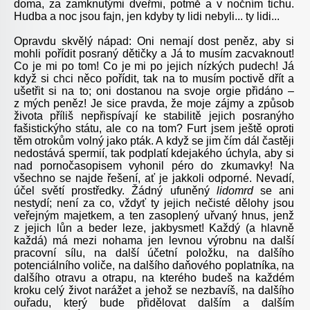
doma, za zamknutými dveřmi, potmě a v nočním tichu.
Hudba a noc jsou fajn, jen kdyby ty lidi nebyli... ty lidi...
Opravdu skvělý nápad: Oni nemají dost peněz, aby si
mohli pořídit posraný dětičky a Já to musím zacvaknout!
Co je mi po tom! Co je mi po jejich nízkých pudech! Já
když si chci něco pořídit, tak na to musím poctivě dřít a
ušetřit si na to; oni dostanou na svoje orgie přidáno –
z mých peněz! Je sice pravda, že moje zájmy a způsob
života příliš nepřispívají ke stabilitě jejich posranýho
fašistickýho státu, ale co na tom? Furt jsem ještě oproti
těm otrokům volný jako pták. A když se jim čím dál častěji
nedostává spermií, tak podplatí kdejakého úchyla, aby si
nad pornočasopisem vyhonil péro do zkumavky! Na
všechno se najde řešení, ať je jakkoli odporné. Nevadí,
účel světí prostředky. Žádný ufuněný
lidomrd
se ani
nestydí; není za co, vždyť ty jejich nečisté dělohy jsou
veřejným majetkem, a ten zasoplený uřvaný hnus, jenž
z jejich lůn a beder leze, jakbysmet! Každý (a hlavně
každá) má mezi nohama jen levnou výrobnu na další
pracovní sílu, na další účetní položku, na dalšího
potenciálního voliče, na dalšího daňového poplatníka, na
dalšího otravu a otrapu, na kterého budeš na každém
kroku celý život narážet a jehož se nezbavíš, na dalšího
ouřadu, který bude přidělovat dalším a dalším