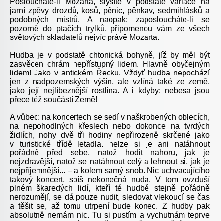
Posloucháte-li Mozarta, slyšíte v podstatě variace na
jarní zpěvy drozdů, kosů, pěnic, pěnkav, sedmihlásků a
podobných mistrů. A naopak: zaposloucháte-li se
pozorně do ptačích trylků, připomenou vám ze všech
světových skladatelů nejvíc právě Mozarta.
Hudba je v podstatě chtonická bohyně, jíž by měl být
zasvěcen chrám nepřístupný lidem. Hlavně obyčejným
lidem! Jako v antickém Řecku. Vždyť hudba nepochází
jen z nadpozemských výšin, ale vzlíná také ze země,
jako její nejlíbeznější rostlina. A i kdyby: nebesa jsou
přece též součástí Země!
A vůbec: na koncertech se sedí v naškrobených oblecích,
na nepohodlných křeslech nebo dokonce na tvrdých
židlích, nohy dvě tři hodiny nepřirozeně skrčené jako
v turistické třídě letadla, nelze si je ani natáhnout
pořádně před sebe, natož hodit nahoru, jak je
nejzdravější, natož se natáhnout celý a lehnout si, jak je
nejpříjemnější... – a kolem samý snob. Nic uchvacujícího
takový koncert, spíš nekonečná nuda. V tom ovzduší
plném škaredých lidí, kteří té hudbě stejně pořádně
nerozumějí, se dá pouze nudit, sledovat vlekoucí se čas
a těšit se, až tomu utrpení bude konec. Z hudby pak
absolutně nemám nic. Tu si pustím a vychutnám teprve