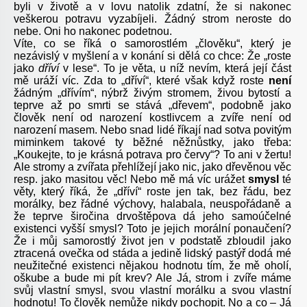
byli v životě a v lovu natolik zdatní, že si nakonec
veškerou potravu vyzabíjeli. Žádný strom neroste do
nebe. Oni ho nakonec podetnou.
Víte, co se říká o samorostlém „člověku“, který je
nezávislý v myšlení a v konání si dělá co chce: Že „roste
jako
dříví
v lese“. To je věta, u níž nevím, která její část
mě uráží víc. Zda to „dříví“, které však když roste
není
žádným „dřívím“, nýbrž živým stromem, živou bytostí a
teprve až po smrti se stává „dřevem“, podobně jako
člověk není od narození kostlivcem a zvíře není od
narození masem. Nebo snad lidé říkají nad sotva povitým
miminkem takové ty běžné něžnůstky, jako třeba:
„Koukejte, to je krásná potrava pro červy“? To ani v žertu!
Ale stromy a zvířata přehlížejí jako nic, jako dřevěnou věc
resp. jako masitou věc! Nebo mě má víc urážet
smysl
té
věty, který říká, že „dříví“ roste jen tak, bez řádu, bez
morálky, bez řádné výchovy, halabala, neuspořádaně a
že teprve širočina drvoštěpova dá jeho samoúčelné
existenci vyšší smysl? Toto je jejich morální ponaučení?
Že i můj samorostlý život jen v podstatě zbloudil jako
ztracená ovečka od stáda a jedině lidský pastýř dodá mé
neužitečné existenci nějakou hodnotu tím, že mě oholí,
oškube a bude mi pít krev? Ale Já, strom i zvíře máme
svůj vlastní smysl, svou vlastní morálku a svou vlastní
hodnotu! To člověk nemůže nikdy pochopit. No a co – Já