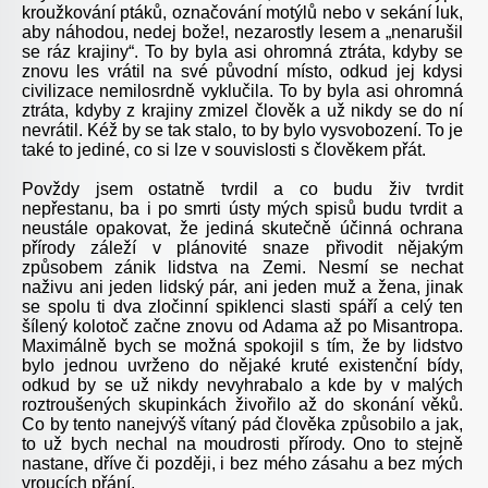
kroužkování ptáků, označování motýlů nebo v sekání luk,
aby náhodou, nedej bože!, nezarostly lesem a „nenarušil
se ráz krajiny“. To by byla asi ohromná ztráta, kdyby se
znovu les vrátil na své původní místo, odkud jej kdysi
civilizace nemilosrdně vyklučila. To by byla asi ohromná
ztráta, kdyby z krajiny zmizel člověk a už nikdy se do ní
nevrátil. Kéž by se tak stalo, to by bylo vysvobození. To je
také to jediné, co si lze v souvislosti s člověkem přát.
Povždy jsem ostatně tvrdil a co budu živ tvrdit
nepřestanu, ba i po smrti ústy mých spisů budu tvrdit a
neustále opakovat, že jediná skutečně účinná ochrana
přírody záleží v plánovité snaze přivodit nějakým
způsobem zánik lidstva na Zemi. Nesmí se nechat
naživu ani jeden lidský pár, ani jeden muž a žena, jinak
se spolu ti dva zločinní spiklenci slasti spáří a celý ten
šílený kolotoč začne znovu od Adama až po Misantropa.
Maximálně bych se možná spokojil s tím, že by lidstvo
bylo jednou uvrženo do nějaké kruté existenční bídy,
odkud by se už nikdy nevyhrabalo a kde by v malých
roztroušených skupinkách živořilo až do skonání věků.
Co by tento nanejvýš vítaný pád člověka způsobilo a jak,
to už bych nechal na moudrosti přírody. Ono to stejně
nastane, dříve či později, i bez mého zásahu a bez mých
vroucích přání.