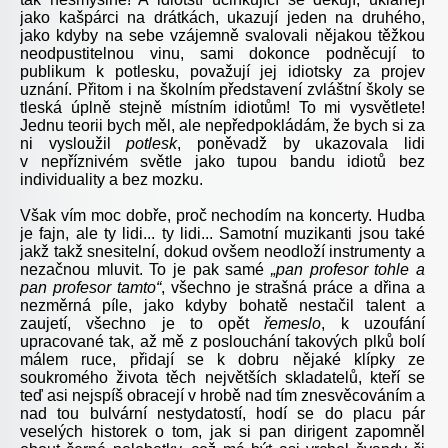
jako kašpárci na drátkách, ukazují jeden na druhého,
jako kdyby na sebe vzájemně svalovali nějakou těžkou
neodpustitelnou vinu, sami dokonce podněcují to
publikum k potlesku, považují jej idiotsky za projev
uznání. Přitom i na školním představení zvláštní školy se
tleská úplně stejně místním idiotům! To mi vysvětlete!
Jednu teorii bych měl, ale nepředpokládám, že bych si za
ni vysloužil
potlesk
, poněvadž by ukazovala lidi
v nepříznivém světle jako tupou bandu idiotů bez
individuality a bez mozku.
Však vím moc dobře, proč nechodím na koncerty. Hudba
je fajn, ale ty lidi... ty lidi... Samotní muzikanti jsou také
jakž takž snesitelní, dokud ovšem neodloží instrumenty a
nezačnou mluvit. To je pak samé
„pan profesor tohle a
pan profesor tamto“
, všechno je strašná práce a dřina a
nezměrná píle, jako kdyby bohatě nestačil talent a
zaujetí, všechno je to opět
řemeslo
, k uzoufání
upracované tak, až mě z poslouchání takových plků bolí
málem ruce, přidají se k dobru nějaké klípky ze
soukromého života těch největších skladatelů, kteří se
teď asi nejspíš obracejí v hrobě nad tím znesvěcováním a
nad tou bulvární nestydatostí, hodí se do placu pár
veselých historek o tom, jak si pan dirigent zapomněl