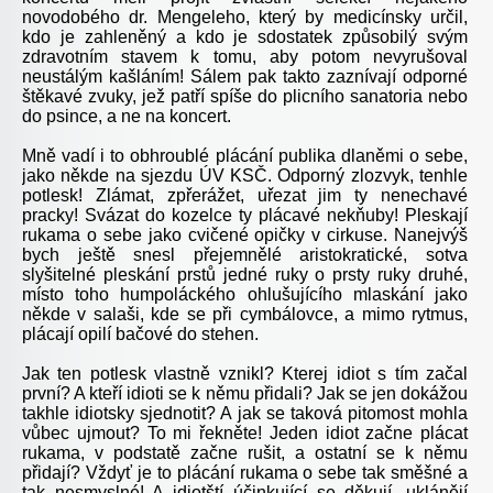
novodobého dr. Mengeleho, který by medicínsky určil,
kdo je zahleněný a kdo je sdostatek způsobilý svým
zdravotním stavem k tomu, aby potom nevyrušoval
neustálým kašláním! Sálem pak takto zaznívají odporné
štěkavé zvuky, jež patří spíše do plicního sanatoria nebo
do psince, a ne na koncert.
Mně vadí i to obhroublé plácání publika dlaněmi o sebe,
jako někde na sjezdu ÚV KSČ. Odporný zlozvyk, tenhle
potlesk! Zlámat, zpřerážet, uřezat jim ty nenechavé
pracky! Svázat do kozelce ty plácavé nekňuby! Pleskají
rukama o sebe jako cvičené opičky v cirkuse. Nanejvýš
bych ještě snesl přejemnělé aristokratické, sotva
slyšitelné pleskání prstů jedné ruky o prsty ruky druhé,
místo toho humpoláckého ohlušujícího mlaskání jako
někde v salaši, kde se při cymbálovce, a mimo rytmus,
plácají opilí bačové do stehen.
Jak ten potlesk vlastně vznikl? Kterej idiot s tím začal
první? A kteří idioti se k němu přidali? Jak se jen dokážou
takhle idiotsky sjednotit? A jak se taková pitomost mohla
vůbec ujmout? To mi řekněte! Jeden idiot začne plácat
rukama, v podstatě začne rušit, a ostatní se k němu
přidají? Vždyť je to plácání rukama o sebe tak směšné a
tak nesmyslné! A idiotští účinkující se děkují, uklánějí