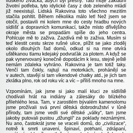
lidského živáčka, abych byl přesný. Tato moje základní
životní potřeba, tyto idylické časy z dob zeleného mládí
již neexistují. Lidská Rakovina toto všechno mezitím
stačila pohltit. Během několika málo let! Než jsem se
otočil, postavili mi kolem mne do cesty hradbu nových
sídlišť a dopravních komunikací, takže místo dřívějšího
okraje města se propadám spíše do jeho centra.
Pohlcuje mě to zaživa. Zazdívá mě to zaživa. Musím si
teď klestit cestu skrze rušné ulice, plížit se jako zloděj
okolo dlouhých řad domů, odkud si na mne otvírá
uštěkanou tlamu kdejaký podvraťák za plotem. A když se
pak vynervovaný konečně dopotácím k lesu, stejně ještě
nemám zdaleka vyhráno. Rakovina je tam totiž taky.
Venčí tam čokly, rajtují na motorkách, prohánějí se
v autech, stavějí si tam víkendové chatky atd., je jich tam
zkrátka plno, rok od roku víc a víc – příliš mnoho na mne.
Vzpomínám, jak jsme si jako malí kluci ze sídliště
chodívali hrát na indiány a zálesáky do blízkého
přilehlého lesa. Tam, v zarostlém bývalém kamenolomu
jsme prožívali svá první dětská dobrodružství v lůně
přírody, tam jsme vedli své dětské „války“, tam jsme
jakoby putovali pustou „džunglí“ za poklady neznámými.
Nu ano, častokrát jsme se vraceli domů, do „civilizace“,
notně k smrti unavení, špinaví, potrhaní, zdrápaní,