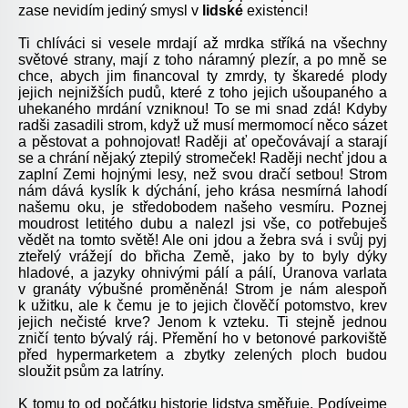
zase nevidím jediný smysl v
lidské
existenci!
Ti chlíváci si vesele mrdají až mrdka stříká na všechny
světové strany, mají z toho náramný plezír, a po mně se
chce, abych jim financoval ty zmrdy, ty škaredé plody
jejich nejnižších pudů, které z toho jejich ušoupaného a
uhekaného mrdání vzniknou! To se mi snad zdá! Kdyby
radši zasadili strom, když už musí mermomocí něco sázet
a pěstovat a pohnojovat! Raději ať opečovávají a starají
se a chrání nějaký ztepilý stromeček! Raději nechť jdou a
zaplní Zemi hojnými lesy, než svou dračí setbou! Strom
nám dává kyslík k dýchání, jeho krása nesmírná lahodí
našemu oku, je středobodem našeho vesmíru. Poznej
moudrost letitého dubu a nalezl jsi vše, co potřebuješ
vědět na tomto světě! Ale oni jdou a žebra svá i svůj pyj
zteřelý vrážejí do břicha Země, jako by to byly dýky
hladové, a jazyky ohnivými pálí a pálí, Úranova varlata
v granáty výbušné proměněná! Strom je nám alespoň
k užitku, ale k čemu je to jejich člověčí potomstvo, krev
jejich nečisté krve? Jenom k vzteku. Ti stejně jednou
zničí tento bývalý ráj. Přemění ho v betonové parkoviště
před hypermarketem a zbytky zelených ploch budou
sloužit psům za latríny.
K tomu to od počátku historie lidstva směřuje. Podívejme