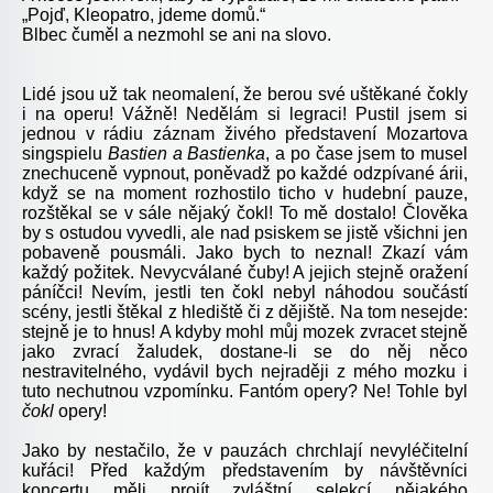
„Pojď, Kleopatro, jdeme domů.“
Blbec čuměl a nezmohl se ani na slovo.
Lidé jsou už tak neomalení, že berou své uštěkané čokly
i na operu! Vážně! Nedělám si legraci! Pustil jsem si
jednou v rádiu záznam živého představení Mozartova
singspielu
Bastien a Bastienka
, a po čase jsem to musel
znechuceně vypnout, poněvadž po každé odzpívané árii,
když se na moment rozhostilo ticho v hudební pauze,
rozštěkal se v sále nějaký čokl! To mě dostalo! Člověka
by s ostudou vyvedli, ale nad psiskem se jistě všichni jen
pobaveně pousmáli. Jako bych to neznal! Zkazí vám
každý požitek. Nevycválané čuby! A jejich stejně oražení
páníčci! Nevím, jestli ten čokl nebyl náhodou součástí
scény, jestli štěkal z hlediště či z dějiště. Na tom nesejde:
stejně je to hnus! A kdyby mohl můj mozek zvracet stejně
jako zvrací žaludek, dostane-li se do něj něco
nestravitelného, vydávil bych nejraději z mého mozku i
tuto nechutnou vzpomínku. Fantóm opery? Ne! Tohle byl
čokl
opery!
Jako by nestačilo, že v pauzách chrchlají nevyléčitelní
kuřáci! Před každým představením by návštěvníci
koncertu měli projít zvláštní selekcí nějakého