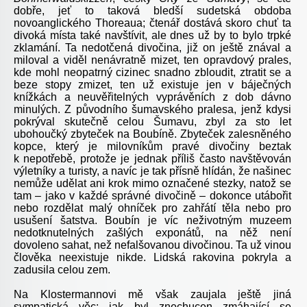
dobře, jeť to taková bledší sudetská obdoba
novoanglického Thoreaua; čtenář dostává skoro chuť ta
divoká místa také navštívit, ale dnes už by to bylo trpké
zklamání. Ta nedotčená divočina, již on ještě znával a
miloval a viděl nenávratně mizet, ten opravdový prales,
kde mohl neopatrný cizinec snadno zbloudit, ztratit se a
beze stopy zmizet, ten už existuje jen v báječných
knížkách a neuvěřitelných vyprávěních z dob dávno
minulých. Z původního šumavského pralesa, jenž kdysi
pokrýval skutečně celou Šumavu, zbyl za sto let
ubohoučký zbyteček na Boubíně. Zbyteček zalesněného
kopce, který je milovníkům pravé divočiny beztak
k nepotřebě, protože je jednak příliš často navštěvován
výletníky a turisty, a navíc je tak přísně hlídán, že našinec
nemůže udělat ani krok mimo označené stezky, natož se
tam – jako v každé správné divočině – dokonce utábořit
nebo rozdělat malý ohníček pro zahřátí těla nebo pro
usušení šatstva. Boubín je víc neživotným muzeem
nedotknutelných zašlých exponátů, na něž není
dovoleno sahat, než nefalšovanou divočinou. Ta už vinou
člověka neexistuje nikde. Lidská rakovina pokryla a
zadusila celou zem.
Na Klostermannovi mě však zaujala ještě jiná
sympatická věc: jak byl znechucen zmáhající se