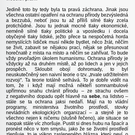
Jedině toto by tedy byla ta pravá záchrana. Jinak jsou
všechna ostatní opatření na ochranu přírody bezvýsledná
a bezzubá, neboť jsou tu až příliš silné tlaky zcela
protichůdné. Jsou tu jednak mocné tlaky ekonomické,
neméně silné tlaky politické a vposledku i docela
obyčejné tlaky lidské, ježto přece ta nespočetná horda
nemyslících lidiček musí někde bydlet, něco žrát, něčím
se živit, zabavit se nějakou prací, nějak se přesunovat
horečnatě z místa na místo a něčím se zahřívat. To bude
vždy prvořadým úkolem humanismu. Ochrana přírody je
vždycky až na druhém místě, až po lidech a jen v jejich
prospěch. Skloubit obojí dohromady, to byl
neuskutečněný sen naivní teorie o tzv. „trvale udržitelném
rozvoji“. Ta teorie totálně selhává. To je dobře vidět na
tom, že i když mají možná někteří somnambulové
upřímnou snahu chránit přírodu – ze strachu ovšem
z negativního dopadu opět hlavně na
sebe
, na lidstvo –
stále se ta ochrana jaksi nedaří. Mají na to vládní
programy, ministerstva životního prostředí, stovky
nevládních ekologických organizací – a stejně je to
všechno nejen k ničemu (slušně řečeno), ale situace se
naopak stále víc zhoršuje. Pustit si dnes hubu na špacír a
pronést něco v tom smyslu, jako že se životní prostředí
zlepšuje, to je výkon zaslepeného blázna, který neví, o