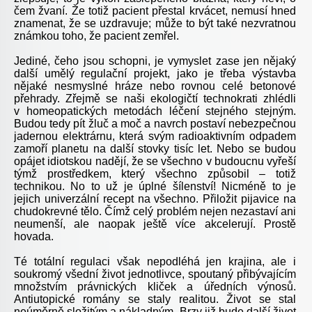
čem žvaní. Že totiž pacient přestal krvácet, nemusí hned
znamenat, že se uzdravuje; může to být také nezvratnou
známkou toho, že pacient zemřel.
Jediné, čeho jsou schopni, je vymyslet zase jen nějaký
další umělý regulační projekt, jako je třeba výstavba
nějaké nesmyslné hráze nebo rovnou celé betonové
přehrady. Zřejmě se naši ekologičtí technokrati zhlédli
v homeopatických metodách léčení stejného stejným.
Budou tedy pít žluč a moč a navrch postaví nebezpečnou
jadernou elektrárnu, která svým radioaktivním odpadem
zamoří planetu na další stovky tisíc let. Nebo se budou
opájet idiotskou nadějí, že se všechno v budoucnu vyřeší
týmž prostředkem, který všechno způsobil – totiž
technikou. No to už je úplné šílenství! Nicméně to je
jejich univerzální recept na všechno. Přiložit pijavice na
chudokrevné tělo. Čímž celý problém nejen nezastaví ani
neumenší, ale naopak ještě více akcelerují. Prostě
hovada.
Té totální regulaci však nepodléhá jen krajina, ale i
soukromý všední život jednotlivce, spoutaný přibývajícím
množstvím právnických kliček a úředních výnosů.
Antiutopické romány se staly realitou. Život se stal
neúměrně složitým a nákladným. Brzy již bude další život