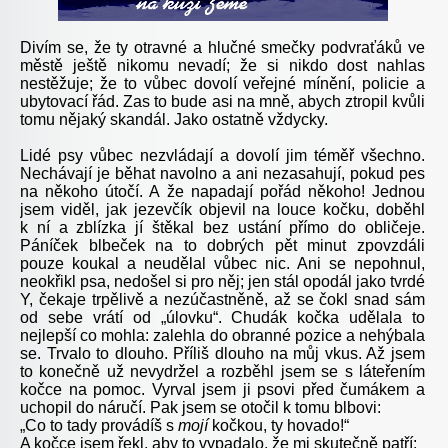
Divím se, že ty otravné a hlučné smečky podvraťáků ve
městě ještě nikomu nevadí; že si nikdo dost nahlas
nestěžuje; že to vůbec dovolí veřejné mínění, policie a
ubytovací řád. Zas to bude asi na mně, abych ztropil kvůli
tomu nějaký skandál. Jako ostatně vždycky.
Lidé psy vůbec nezvládají a dovolí jim téměř všechno.
Nechávají je běhat navolno a ani nezasahují, pokud pes
na někoho útočí. A že napadají pořád někoho! Jednou
jsem viděl, jak jezevčík objevil na louce kočku, doběhl
k ní a zblízka jí štěkal bez ustání přímo do obličeje.
Páníček blbeček na to dobrých pět minut zpovzdáli
pouze koukal a neudělal vůbec nic. Ani se nepohnul,
neokřikl psa, nedošel si pro něj; jen stál opodál jako tvrdé
Y, čekaje trpělivě a nezúčastněně, až se čokl snad sám
od sebe vrátí od „úlovku“. Chudák kočka udělala to
nejlepší co mohla: zalehla do obranné pozice a nehýbala
se. Trvalo to dlouho. Příliš dlouho na můj vkus. Až jsem
to konečně už nevydržel a rozběhl jsem se s láteřením
kočce na pomoc. Vyrval jsem ji psovi před čumákem a
uchopil do náručí. Pak jsem se otočil k tomu blbovi:
„Co to tady provádíš s
mojí
kočkou, ty hovado!“
A kočce jsem řekl, aby to vypadalo, že mi skutečně patří: