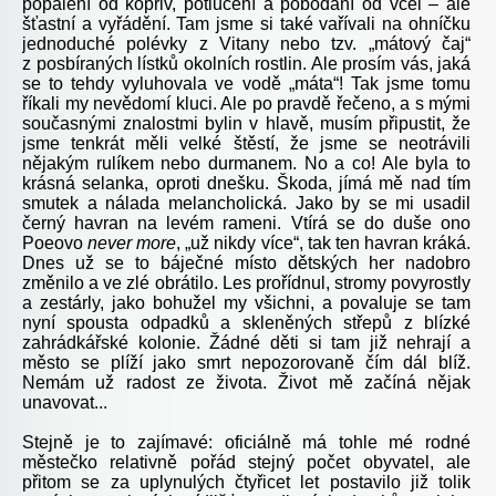
popálení od kopřiv, potlučení a pobodaní od včel – ale
šťastní a vyřádění. Tam jsme si také vařívali na ohníčku
jednoduché polévky z Vitany nebo tzv. „mátový čaj“
z posbíraných lístků okolních rostlin. Ale prosím vás, jaká
se to tehdy vyluhovala ve vodě „máta“! Tak jsme tomu
říkali my nevědomí kluci. Ale po pravdě řečeno, a s mými
současnými znalostmi bylin v hlavě, musím připustit, že
jsme tenkrát měli velké štěstí, že jsme se neotrávili
nějakým rulíkem nebo durmanem. No a co! Ale byla to
krásná selanka, oproti dnešku. Škoda, jímá mě nad tím
smutek a nálada melancholická. Jako by se mi usadil
černý havran na levém rameni. Vtírá se do duše ono
Poeovo
never more
, „už nikdy více“, tak ten havran kráká.
Dnes už se to báječné místo dětských her nadobro
změnilo a ve zlé obrátilo. Les prořídnul, stromy povyrostly
a zestárly, jako bohužel my všichni, a povaluje se tam
nyní spousta odpadků a skleněných střepů z blízké
zahrádkářské kolonie. Žádné děti si tam již nehrají a
město se plíží jako smrt nepozorovaně čím dál blíž.
Nemám už radost ze života. Život mě začíná nějak
unavovat...
Stejně je to zajímavé: oficiálně má tohle mé rodné
městečko relativně pořád stejný počet obyvatel, ale
přitom se za uplynulých čtyřicet let postavilo již tolik