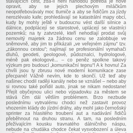
stávajících cest, zda-li není náhodou potřeba je nově
opravit, aby se jejich plechovým miláčkům
neopotřebovávaly moc tlumiče a aby se řidičům za jízdy
nerozlévalo kafe; prohledávají se katastrální mapy obcí,
kudy by mohly ještě v budoucnu vést další silnice a
dálnice, podplácejí se starostové, uplácejí se vlastníci
pozemků; na ty zatvrzelé, kteří nehodlají prodat svůj
nemovitý majetek za žádnou cenu se zalobbuje ve
sněmovně, aby jim to přikázali „ve veřejném zájmu“ tzv.
„zákonnou cestou“; najímají se profesionální vymahači
dluhů, geodeti, geologové, půdoznalci, hydrologové,
méně pak ekologové... – co peněz spolkne takový
výzkum pro budoucí „komunikační tepnu“! A k hovnu! Za
chvíli jsou ty zbrusu nové moderní komunikace zase
přecpané! Vážně nevím, kde to skončí. Už teď aby
našinec chodil raději kanály nebo se vznášel – nebo aby
si rovnou také pořídil auto, jinak se nikam nedostane!
Přejít obyčejnou ulici nebo výpadovku za městem se
stává čím dál větším problémem. Brzo nezbude
poslednímu vytrvalému chodci než zastavit provoz
vhozením klády do jízdní dráhy, aby mohl jako černošský
sprinter za hlasitého troubení aut a nadávání řidičů
přeběhnout na druhou stranu. A tam, na posledním
přežívajícím kousku travnatého dálničního náspu,
nebude na chudáka chodce čekat vysvobození a úleva