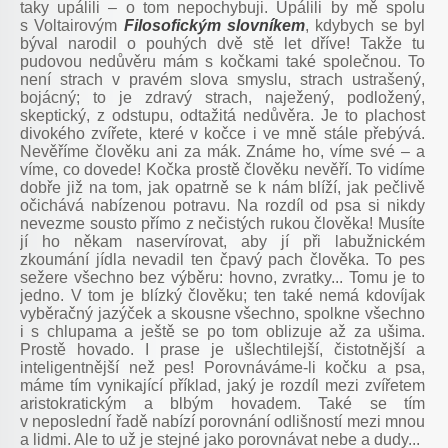
taky upálili – o tom nepochybuji. Upálili by mě spolu
s Voltairovým
Filosofickým slovníkem
, kdybych se byl
býval narodil o pouhých dvě stě let dříve! Takže tu
pudovou nedůvěru mám s kočkami také společnou. To
není strach v pravém slova smyslu, strach ustrašený,
bojácný; to je zdravý strach, naježený, podložený,
skeptický, z odstupu, odtažitá nedůvěra. Je to plachost
divokého zvířete, které v kočce i ve mně stále přebývá.
Nevěříme člověku ani za mák. Známe ho, víme své – a
víme, co dovede! Kočka prostě člověku nevěří. To vidíme
dobře již na tom, jak opatrně se k nám blíží, jak pečlivě
očichává nabízenou potravu. Na rozdíl od psa si nikdy
nevezme sousto přímo z nečistých rukou člověka! Musíte
jí ho někam naservírovat, aby jí při labužnickém
zkoumání jídla nevadil ten čpavý pach člověka. To pes
sežere všechno bez výběru: hovno, zvratky... Tomu je to
jedno. V tom je blízký člověku; ten také nemá kdovíjak
vyběračný jazýček a skousne všechno, spolkne všechno
i s chlupama a ještě se po tom oblizuje až za ušima.
Prostě hovado. I prase je ušlechtilejší, čistotnější a
inteligentnější než pes! Porovnáváme-li kočku a psa,
máme tím vynikající příklad, jaký je rozdíl mezi zvířetem
aristokratickým a blbým hovadem. Také se tím
v neposlední řadě nabízí porovnání odlišností mezi mnou
a lidmi. Ale to už je stejné jako porovnávat nebe a dudy...