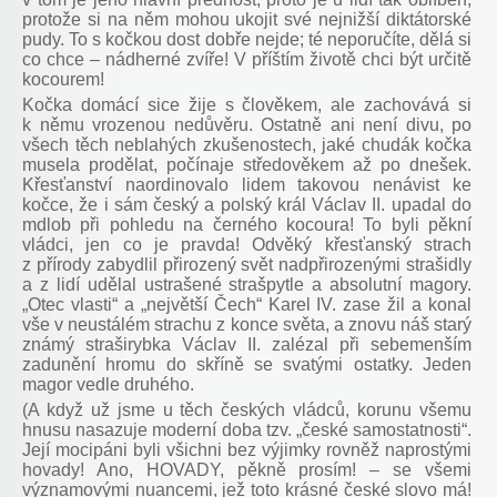
protože si na něm mohou ukojit své nejnižší diktátorské
pudy. To s kočkou dost dobře nejde; té neporučíte, dělá si
co chce – nádherné zvíře! V příštím životě chci být určitě
kocourem!
Kočka domácí sice žije s člověkem, ale zachovává si
k němu vrozenou nedůvěru. Ostatně ani není divu, po
všech těch neblahých zkušenostech, jaké chudák kočka
musela prodělat, počínaje středověkem až po dnešek.
Křesťanství naordinovalo lidem takovou nenávist ke
kočce, že i sám český a polský král Václav II. upadal do
mdlob při pohledu na černého kocoura! To byli pěkní
vládci, jen co je pravda! Odvěký křesťanský strach
z přírody zabydlil přirozený svět nadpřirozenými strašidly
a z lidí udělal ustrašené strašpytle a absolutní magory.
„Otec vlasti“ a „největší Čech“ Karel IV. zase žil a konal
vše v neustálém strachu z konce světa, a znovu náš starý
známý straširybka Václav II. zalézal při sebemenším
zadunění hromu do skříně se svatými ostatky. Jeden
magor vedle druhého.
(A když už jsme u těch českých vládců, korunu všemu
hnusu nasazuje moderní doba tzv. „české samostatnosti“.
Její mocipáni byli všichni bez výjimky rovněž naprostými
hovady! Ano, HOVADY, pěkně prosím! – se všemi
významovými nuancemi, jež toto krásné české slovo má!