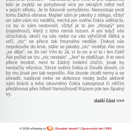
kdo je zvyklý se pohybovat více po okrajích měst než
v jejich středu. Je to šikovně vymyšleno. Neexistuje proti
tomu žádná obrana. Majitel sám je jakoby z obliga, vždyť
on sám vám nic nedělá, nechá jen svého čokla udělat to,
co by si sám nedovolil, vždyť je to jen „hloupý“ pes
(najednou!), který z toho nemá rozum. A ani když vás
očuchává, skočí na vás nebo na vás výhrůžně štěká a
vrčí, „nic“ se přece tak hrozného neděje. Dokud vás
nepokouše do krve, stále se jakoby „nic“ neděje. Ale ono
„se děje“, ne že ne! Vím to Já, ví to on a ví to i ten čokl!
Ale pořád se tzv. „nic nestalo“. „Jen“ to obtěžuje. A to není
přece trestné, není to žádný hrdelní zločin, jinak by
nestačily věznice. Skrze svého čokla si člověk dovolí, co
by mu jinak jen tak neprošlo. Ale zkuste ztratit nervy a se
ohradit, nadávat nebo se dokonce nedej bože aktivně
sám bránit a toho otravného čokla nakopnout či něčím
přetáhnout přes hřbet! Nemožnost! Rázem jste ten špatný
vy.
další část >>>
© 2026 eStránky.cz
|
Závadný obsah?
|
Zpracování dat
|
RSS