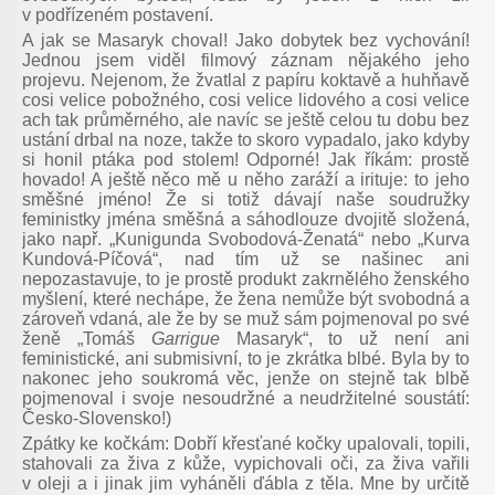
v podřízeném postavení.
A jak se Masaryk choval! Jako dobytek bez vychování!
Jednou jsem viděl filmový záznam nějakého jeho
projevu. Nejenom, že žvatlal z papíru koktavě a huhňavě
cosi velice pobožného, cosi velice lidového a cosi velice
ach tak průměrného, ale navíc se ještě celou tu dobu bez
ustání drbal na noze, takže to skoro vypadalo, jako kdyby
si honil ptáka pod stolem! Odporné! Jak říkám: prostě
hovado! A ještě něco mě u něho zaráží a irituje: to jeho
směšné jméno! Že si totiž dávají naše soudružky
feministky jména směšná a sáhodlouze dvojitě složená,
jako např. „Kunigunda Svobodová-Ženatá“ nebo „Kurva
Kundová-Píčová“, nad tím už se našinec ani
nepozastavuje, to je prostě produkt zakrnělého ženského
myšlení, které nechápe, že žena nemůže být svobodná a
zároveň vdaná, ale že by se muž sám pojmenoval po své
ženě „Tomáš
Garrigue
Masaryk“, to už není ani
feministické, ani submisivní, to je zkrátka blbé. Byla by to
nakonec jeho soukromá věc, jenže on stejně tak blbě
pojmenoval i svoje nesoudržné a neudržitelné soustátí:
Česko-Slovensko!)
Zpátky ke kočkám: Dobří křesťané kočky upalovali, topili,
stahovali za živa z kůže, vypichovali oči, za živa vařili
v oleji a i jinak jim vyháněli ďábla z těla. Mne by určitě