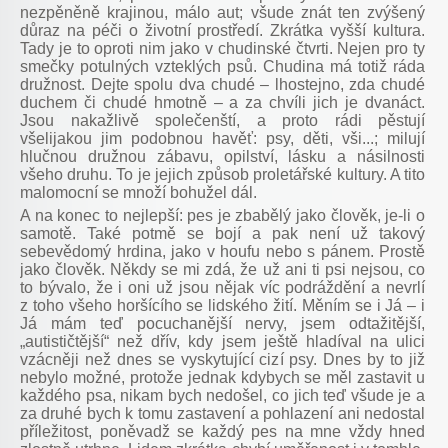
nezpěněně krajinou, málo aut; všude znát ten zvýšený
důraz na péči o životní prostředí. Zkrátka vyšší kultura.
Tady je to oproti nim jako v chudinské čtvrti. Nejen pro ty
smečky potulných vzteklých psů. Chudina má totiž ráda
družnost. Dejte spolu dva chudé – lhostejno, zda chudé
duchem či chudé hmotně – a za chvíli jich je dvanáct.
Jsou nakažlivě společenští, a proto rádi pěstují
všelijakou jim podobnou havěť: psy, děti, vši...; milují
hlučnou družnou zábavu, opilství, lásku a násilnosti
všeho druhu. To je jejich způsob proletářské kultury. A tito
malomocní se množí bohužel dál.
A na konec to nejlepší: pes je zbabělý jako člověk, je-li o
samotě. Také potmě se bojí a pak není už takový
sebevědomý hrdina, jako v houfu nebo s pánem. Prostě
jako člověk. Někdy se mi zdá, že už ani ti psi nejsou, co
to bývalo, že i oni už jsou nějak víc podráždění a nevrlí
z toho všeho horšícího se lidského žití. Měním se i Já – i
Já mám teď pocuchanější nervy, jsem odtažitější,
„autističtější“ než dřív, kdy jsem ještě hladíval na ulici
vzácněji než dnes se vyskytující cizí psy. Dnes by to již
nebylo možné, protože jednak kdybych se měl zastavit u
každého psa, nikam bych nedošel, co jich teď všude je a
za druhé bych k tomu zastavení a pohlazení ani nedostal
příležitost, poněvadž se každý pes na mne vždy hned