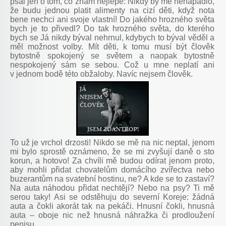
psal jen o tom, co znám nejlépe: Nikdy by mě nenapadlo,
že budu jednou platit alimenty na cizí děti, když nota
bene nechci ani svoje vlastní! Do jakého hrozného světa
bych je to přivedl? Do tak hrozného světa, do kterého
bych se Já nikdy býval nehrnul, kdybych to býval věděl a
měl možnost volby. Mít děti, k tomu musí být člověk
bytostně spokojený se světem a naopak bytostně
nespokojený sám se sebou. Což u mne neplatí ani
v jednom bodě této obžaloby. Navíc nejsem člověk.
To už je vrchol drzosti! Nikdo se mě na nic neptal, jenom
mi bylo sprostě oznámeno, že se mi zvyšují daně o sto
korun, a hotovo! Za chvíli mě budou odírat jenom proto,
aby mohli přidat chovatelům domácího zvířectva nebo
buzerantům na svatební hostinu, ne? A kde se to zastaví?
Na auta náhodou přidat nechtějí? Nebo na psy? Ti mě
serou taky! Asi se odstěhuju do severní Koreje: žádná
auta a čokli akorát tak na pekáči. Hnusní čokli, hnusná
auta – oboje nic než hnusná náhražka či prodloužení
penisu.