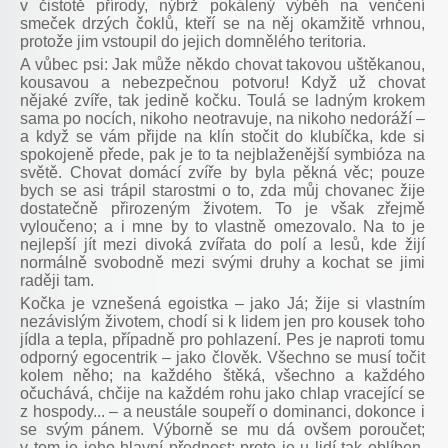
v čistotě přírody, nýbrž pokálený výběh na venčení
smeček drzých čoklů, kteří se na něj okamžitě vrhnou,
protože jim vstoupil do jejich domnělého teritoria.
A vůbec psi: Jak může někdo chovat takovou uštěkanou,
kousavou a nebezpečnou potvoru! Když už chovat
nějaké zvíře, tak jedině kočku. Toulá se ladným krokem
sama po nocích, nikoho neotravuje, na nikoho nedoráží –
a když se vám přijde na klín stočit do klubíčka, kde si
spokojeně přede, pak je to ta nejblaženější symbióza na
světě. Chovat domácí zvíře by byla pěkná věc; pouze
bych se asi trápil starostmi o to, zda můj chovanec žije
dostatečně přirozeným životem. To je však zřejmě
vyloučeno; a i mne by to vlastně omezovalo. Na to je
nejlepší jít mezi divoká zvířata do polí a lesů, kde žijí
normálně svobodně mezi svými druhy a kochat se jimi
raději tam.
Kočka je vznešená egoistka – jako Já; žije si vlastním
nezávislým životem, chodí si k lidem jen pro kousek toho
jídla a tepla, případně pro pohlazení. Pes je naproti tomu
odporný egocentrik – jako člověk. Všechno se musí točit
kolem něho; na každého štěká, všechno a každého
očuchává, chčije na každém rohu jako chlap vracející se
z hospody... – a neustále soupeří o dominanci, dokonce i
se svým pánem. Výborně se mu dá ovšem poroučet;
v tom je jeho hlavní přednost; proto je u lidí tak oblíben,