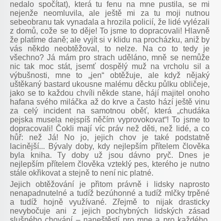
nedalo spočítat), která tu fenu na mne pustila, se mi
nejenže neomluvila, ale ještě mi za tu moji nutnou
sebeobranu tak vynadala a hrozila policií, že lidé vylézali
z domů, cože se to děje! To jsme to dopracovali! Hlavně
že platíme daně; ale vyjít si v klidu na procházku, aniž by
vás někdo neobtěžoval, to nelze. Na co to tedy je
všechno? Já mám pro strach uděláno, mně se nemůže
nic tak moc stát, jsemť dospělý muž na vrcholu sil a
výbušnosti, mne to „jen“ obtěžuje, ale když nějaký
uštěkaný bastard ukousne malému děcku půlku obličeje,
jako se to každou chvíli někde stane, hájí majitel onoho
hafana svého miláčka až do krve a často hází ještě vinu
za celý incident na samotnou oběť, která „chudáka
pejska musela nejspíš něčím vyprovokovat“! To jsme to
dopracovali! Čokli mají víc práv než děti, než lidé, a co
hůř: než Já! No jo, jejich chov je také podstatně
lacinější... Bývaly doby, kdy nejlepším přítelem člověka
byla kniha. Ty doby už jsou dávno pryč. Dnes je
nejlepším přítelem člověka vzteklý pes, kterého je nutno
stále okřikovat a stejně to není nic platné.
Jejich obtěžování je přitom právně i lidsky naprosto
nenapadnutelné a tudíž bezúhonné a tudíž mlčky trpěné
a tudíž hojně využívané. Zřejmě to nijak drasticky
nevybočuje ani z jejich pochybných lidských zásad
slušného chování – naneštěstí pro mne a pro každého,