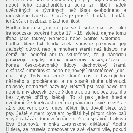
neboť jeho zparchantělému uchu zní liběji nářek
uvězněných a trýzněných než jásot svobodného a
radostného tvorstva. Člověk je prostě chudák; chudák,
jenž však nevzbuzuje žádnou lítost.
Hudba kočičí a „hudba“ psí se k sobě mají asi jako
francouzská barokní hudba 17. - 18. století, dejme tomu
třeba jako takový Rameau nebo Sainte Colombe –
hudba, které byl tehdy zcela správně přiznáván její
nelidský původ
, neb je mnohem
starší
než lidstvo, na
čemž nic nemění ani ta skutečnost, že ji náhodou
provozuje nějaký hrubý nevědomý
nástroj-člověk
–
kontra česko-bavorský lidový dechovkový šraml,
cikánská cimbálovka nebo nejnovější diskotékové „duc-
duc“ hity. Tedy na jedné straně cosi uchvacujícího,
něžného a procítěného, a na straně druhé uširvoucí,
halasné, barbarské pazvuky. Někteří psi mají navíc ten
nepříjemný zlozvyk, že celý den a celou noc bez ustání a
bez zjevné příčiny štěkají. To si pak jeden hnedle
uvědomí, že trpělivost i zvířecí práva mají své meze! Je
až s podivem, co si dnes někteří lidé dovolí skrze své
psy. Ještě v mém bývalém bydlišti byl přitom chov psů
v bytě zakázán domovním řádem. Zcela správně! I taková
Eva Braunová, milenka „tyranského diktátora“ Adolfa
Hitlera, se musela omezovat ve své vlastní vile, pokud