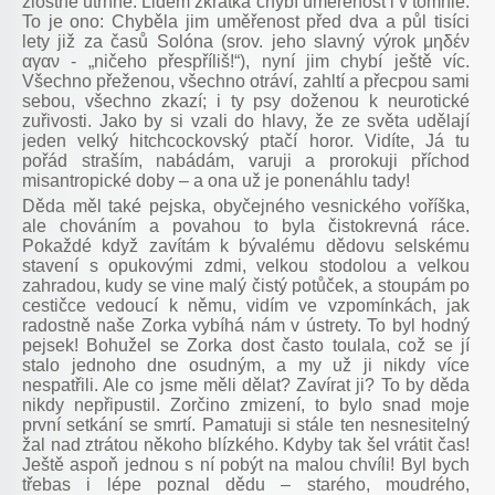
zlostně utrhne. Lidem zkrátka chybí uměřenost i v tomhle.
To je ono: Chyběla jim uměřenost před dva a půl tisíci
lety již za časů Solóna (srov. jeho slavný výrok
μηδέν
α
γαν
- „ničeho přespříliš!“), nyní jim chybí ještě víc.
Všechno přeženou, všechno otráví, zahltí a přecpou sami
sebou, všechno zkazí; i ty psy doženou k neurotické
zuřivosti. Jako by si vzali do hlavy, že ze světa udělají
jeden velký hitchcockovský ptačí horor. Vidíte, Já tu
pořád straším, nabádám, varuji a prorokuji příchod
misantropické doby – a ona už je ponenáhlu tady!
Děda měl také pejska, obyčejného vesnického voříška,
ale chováním a povahou to byla čistokrevná ráce.
Pokaždé když zavítám k bývalému dědovu selskému
stavení s opukovými zdmi, velkou stodolou a velkou
zahradou, kudy se vine malý čistý potůček, a stoupám po
cestičce vedoucí k němu, vidím ve vzpomínkách, jak
radostně naše Zorka vybíhá nám v ústrety. To byl hodný
pejsek! Bohužel se Zorka dost často toulala, což se jí
stalo jednoho dne osudným, a my už ji nikdy více
nespatřili. Ale co jsme měli dělat? Zavírat ji? To by děda
nikdy nepřipustil. Zorčino zmizení, to bylo snad moje
první setkání se smrtí. Pamatuji si stále ten nesnesitelný
žal nad ztrátou někoho blízkého. Kdyby tak šel vrátit čas!
Ještě aspoň jednou s ní pobýt na malou chvíli! Byl bych
třebas i lépe poznal dědu – starého, moudrého,