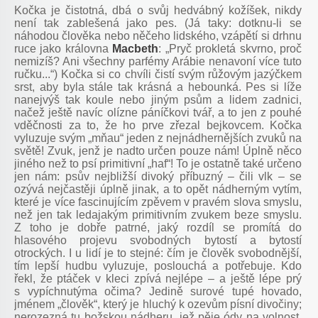
Kočka je čistotná, dbá o svůj hedvábný kožíšek, nikdy
není tak zablešená jako pes. (Já taky: dotknu-li se
náhodou člověka nebo něčeho lidského, vzápětí si drhnu
ruce jako královna
Macbeth
: „Pryč prokletá skvrno, proč
nemizíš? Ani všechny parfémy Arábie nenavoní více tuto
ručku...“) Kočka si co chvíli čistí svým růžovým jazýčkem
srst, aby byla stále tak krásná a hebounká. Pes si líže
nanejvýš tak koule nebo jiným psům a lidem zadnici,
načež ještě navíc olízne páníčkovi tvář, a to jen z pouhé
vděčnosti za to, že ho prve zřezal bejkovcem. Kočka
vyluzuje svým „mňau“ jeden z nejnádhernějších zvuků na
světě! Zvuk, jenž je nadto určen pouze nám! Úplně něco
jiného než to psí primitivní „haf“! To je ostatně také určeno
jen nám: psův nejbližší divoký příbuzný – čili vlk – se
ozývá nejčastěji úplně jinak, a to opět nádherným vytím,
které je více fascinujícím zpěvem v pravém slova smyslu,
než jen tak ledajakým primitivním zvukem beze smyslu.
Z toho je dobře patrné, jaký rozdíl se promítá do
hlasového projevu svobodných bytostí a bytostí
otrockých. I u lidí je to stejné: čím je člověk svobodnější,
tím lepší hudbu vyluzuje, poslouchá a potřebuje. Kdo
řekl, že ptáček v kleci zpívá nejlépe – a ještě lépe prý
s vypíchnutýma očima? Jedině surové tupé hovado,
jménem „člověk“, který je hluchý k ozevům písní divočiny;
nerozezná tu božskou nádheru, jež pěje ódy na volnost,