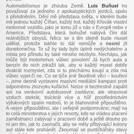
Automobilismus je zhouba Země.
Luis Buñuel
ho
považoval za jednoho z apokalyptických jezdců, spolu
s přelidněním. Děsí mě představa světa, v kterém bude
mít jednou každý Číňan, každý Ind, každý Křovák vlastní
motorové vozidlo, jako je tomu již u nás v Evropě nebo v
Americe. Představa, která bohužel nabývá čím dál
reálnějších obrysů. Něco se s tím stejně bude muset
udělat, protože takhle to dál nemůže a
nesmí
jít
donekonečna. To už by tady bylo úplně nedýchatelno a
místa pro přírodu by také mnoho nezbylo. Nechápu, jak
může být motorismus vůbec povolen! Já bych auta a
benzín do nich zdražil tak, aby si každý musel dobře
dvakrát rozmyslet, zda si tu plechárnu koupí a zda má
vůbec vyjet či ne. Co se týče jiné škodlivé věci – kouření
–, jsme denně vystaveni masivní mediální kampani proti
odpornému zlozvyku kuřáctví. Nelze si beztrestně zapálit
ani na venkovní autobusové zastávce, ale otravovat
vzduch stokrát, tisíckrát více a hůř prostřednictvím
výfukových spalin motorů, to je blahovolně připouštěno.
A nejen připouštěno, ale i veřejně podporováno; mají na
to celá ministerstva s jejich resorty, kde se vládou placení
zaměstnanci zabývají v pracovní době a ještě dlouho po
ní jen tím, jak to zaonačit, aby se měly přibývající kolony
aut stále kde prohánět. Zkoumají se puntičkářsky stavy