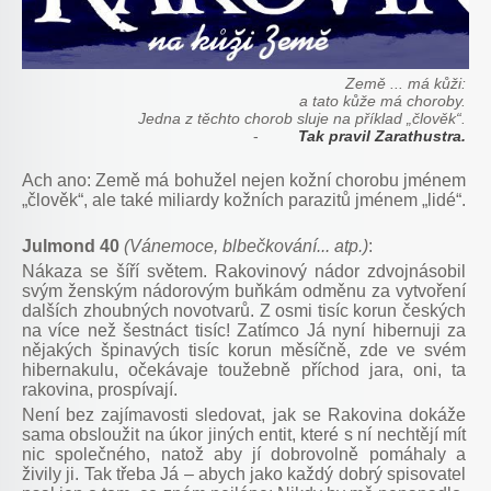
Země ... má kůži:
a tato kůže má choroby.
Jedna z těchto chorob sluje na příklad „člověk“.
-
Tak pravil Zarathustra.
Ach ano: Země má bohužel nejen kožní chorobu jménem
„člověk“, ale také miliardy kožních parazitů jménem „lidé“.
Julmond
40
(Vánemoce, blbečkování... atp.)
:
Nákaza se šíří světem. Rakovinový nádor zdvojnásobil
svým ženským nádorovým buňkám odměnu za vytvoření
dalších zhoubných novotvarů. Z osmi tisíc korun českých
na více než šestnáct tisíc! Zatímco Já nyní hibernuji za
nějakých špinavých tisíc korun měsíčně, zde ve svém
hibernakulu, očekávaje toužebně příchod jara, oni, ta
rakovina, prospívají.
Není bez zajímavosti sledovat, jak se Rakovina dokáže
sama obsloužit na úkor jiných entit, které s ní nechtějí mít
nic společného, natož aby jí dobrovolně pomáhaly a
živily ji. Tak třeba Já – abych jako každý dobrý spisovatel