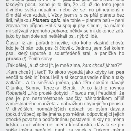
takovýto pocit. Snad je to tím, že Já už do toho jejich
divného světa nepatřím, nebo že se mu přinejmenším
čím dál více vzdaluji. Vždy jsem si sice přál planetu bez
lidí, nějakou
Planetu opic
, ale tohle – planeta psů – není
zrovna ten případ. Příliš si spojuji psy s lidmi, ba málem
mi splývají v jednoho
potvora
; někdy se mi dokonce zdá,
jako by tam dole ani neštěkali psi, nýbrž lidé.
Často již ani pořádně nevíte, kdo koho vlastně chová,
kdo je čí pán: zda pes či člověk. Jednou jsem šel kolem
psa, který urputně a soustředěně sral, a panička ho
prosila
(!) těmito slovy:
„Tak dělej, já už chci jít, je mně zima,
kam
chceš
jít
teď?“
„Kam chceš jít teď!“ To skoro vypadá jako kdyby ten
pes
venčil tu debilní babu! Měla si kecnout vedle něho a taky
zatlačit... A ta směšná jména, jaká těm čoklům dávají!
Citunka, Sunny, Terezka, Bertík... A co takhle rovnou
Robertek
! ...No prostě dobytci. Pravdu mají freudiáni, že
pes je pro nezaměstnané paničky náhradníkem příliš
zaměstnaného manžela a náhražkou chybějícího penisu.
V dřívějších, normálnějších dobách se psům dávala
(pokud vůbec) spíše jména posměšná, odpovídající jejich
otrocké povaze a podřadnému postavení, nikdy ne jména
lidská, a už vůbec ne jména křesťanská; dávala se jim
spíše jména nepřátel, např. za válek s Turkem jména