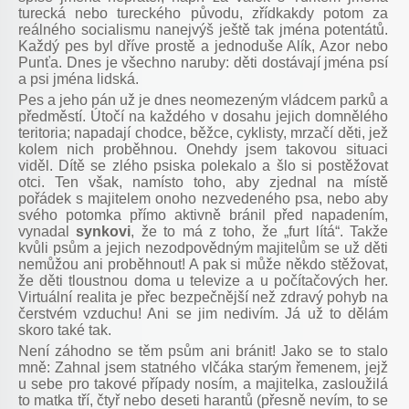
turecká nebo tureckého původu, zřídkakdy potom za
reálného socialismu nanejvýš ještě tak jména potentátů.
Každý pes byl dříve prostě a jednoduše Alík, Azor nebo
Punťa. Dnes je všechno naruby: děti dostávají jména psí
a psi jména lidská.
Pes a jeho pán už je dnes neomezeným vládcem parků a
předměstí. Útočí na každého v dosahu jejich domnělého
teritoria; napadají chodce, běžce, cyklisty, mrzačí děti, jež
kolem nich proběhnou. Onehdy jsem takovou situaci
viděl. Dítě se zlého psiska polekalo a šlo si postěžovat
otci. Ten však, namísto toho, aby zjednal na místě
pořádek s majitelem onoho nezvedeného psa, nebo aby
svého potomka přímo aktivně bránil před napadením,
vynadal
synkovi
, že to má z toho, že „furt lítá“. Takže
kvůli psům a jejich nezodpovědným majitelům se už děti
nemůžou ani proběhnout! A pak si může někdo stěžovat,
že děti tloustnou doma u televize a u počítačových her.
Virtuální realita je přec bezpečnější než zdravý pohyb na
čerstvém vzduchu! Ani se jim nedivím. Já už to dělám
skoro také tak.
Není záhodno se těm psům ani bránit! Jako se to stalo
mně: Zahnal jsem statného vlčáka starým řemenem, jejž
u sebe pro takové případy nosím, a majitelka, zasloužilá
to matka tří, čtyř nebo deseti harantů (přesně nevím, to se