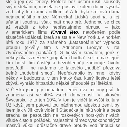
šlo o její dva teriéry. Protože bez ustání rušili sousedy
svým štěkáním, musela se postavit kolem domu vysoká
zeď, aby ten rámus odtlumila! A to byla srdcová dáma
nejmocnějšího muže Německa! Lidská spodina a její
uňafaní soudruzi však mají dnes pré. Jednomu se chce
až vraždit z toho nepřestajného rámusu – jako
v americkém filmu
Krvavé léto
,
natočeném podle
skutečné události, která se stala v New Yorku, v horkém
létě roku 1977 za známého „katastrofálního“ výpadku
proudu (skvělý film s Adrienem Brodym v roli
zlynčovaného pankáče!). S lidským kraválem, jenž si
někdy říká vznešeně „populární hudba“, se to má stejně:
čím horší, tím častěji a bezohledněji zamořuje životní
prostředí – ne nadarmo se takovéto „hudbě“ přezdívá
trefně „hudební smog“. Nepřekvapilo by mne, kdyby
někdy v budoucnu, v ten krátký čas, který lidstvu ještě
zbývá, vyhrálo hitparádu nějaké přitroublé psí štěkání.
V Česku jsou prý odhadem téměř dva miliony psů; to
znamená asi ve 40% všech domácností. V takovém
Švýcarsku je to jen 10%. V tom je vidět ta vyšší kultura.
Už když jsem putoval tou nádhernou alpskou zemí, byl
jsem jak v Jiříkově vidění! Stádečka jelínků volně a beze
strachu se pasoucích na rozkvetlých horských nivách,
všude čisto a pořádek, majestátní rámec vysokohorských
masivů vůkol, průzračné dravé proudy vod řinoucí se