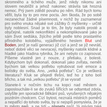
skromného a tichého muže, jenž nikdy nikomu ani
slovem neublížil a jehož nakonec strávila tak hrozná
nemoc. Prý jsem zdědil povahu po něm. Rád bych tomu
věřil, byla by to pro mne pocta. Jen škoda, že po sobě
nezanechal žádné písemnosti, v nichž by zaznamenal
pro svého vnuka nějaké své zážitky či myšlenky – určitě
byly noblesní. Snad je to tím, že byly natolik prosté a
obyčejné, natolik nekonfliktní a nekomplikované jako je
sám život sedláka, žijícího ještě podle toho prastarého
přírodního koloběhu, vyjádřeného heslem
Blut
und
Boden
, jenž je naší generaci již cizí a jenž se již nevrátí,
neboť dobré věci se nevracejí, myšlenky natolik klidné a
hladké jako hladina rybníka, že ani nebylo co zapisovat.
Píšeme vlastně jen z nouze, z přetlaku, z bolesti.
Kdybychom byli dokonalí, dokonalí jako zvířata, neměli
bychom tak velkou potřebu vytrubovat své emoce a
bolístky do světa. Ano, „velká potřeba“: Co je veškerá
literatura? Kluk se přejedl třešní, teď ho z toho bolí
břicho, a tak má „velkou potřebu“ jít se vysrat!
Stanete-li v nočním tichu na kopci nad městem a
zaposloucháte-li se do zvuků šířících se odtamtud zdola,
uslyšíte jen sporadické štěkání psů, vyrušených nějakým
pozdním chodcem. Cizí bytost, neznalá místních poměrů
a nepatřící do tohoto světa, by si nejspíš pomyslela, že je
to město
psů
, a ne lidí –
planeta
psů! Já mívám také