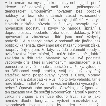
A to nemám na mysli jen komunisty nebo jejich přímé
ideové následovníky naší tzv. „polistopadové
demokracie“. Umouněným hovadem bez politické
noblesy a bez elementárních zásad vznešeného
vystupování byl i tolik opěvovaný „tatíček“ Masaryk.
Hovado nízkého původu totiž nikdy nezapře svou
hovadskou podstatu, i kdyby ho náhoda, šprtání a
doprdelelezectví obdařilo třeba deseti doktoráty. Příliš
opěvovaní a zbožňovaní lidé jsou mně vždycky
podezřelí. A Masaryk nebyl v podstatě nic jiného než
politický kariérista, který snad jako mazaný právník získal
neoprávněný dojem, že když zvládá balamutit soudy a
ovlivňovat veřejné mínění, že může také stejně „dobře“
zakládat a řídit stát. Masaryk byl ve své podstatě
vzdorovité dítě, které si všemožnými machinacemi a za
pomoci své vlivné bohaté americké manželky, vyloudilo
na Wilsonovi svoji hračku, svůj malinký zbytečný
státeček, tento pospojovaný hybrid z Čech, Moravy,
Slovenska a Zakarpatské Rusi. No to bylo veledílo, tahle
nevzhledná nudle! A za to ho všichni blbečci vynášejí do
nebes? Opravdu toho pravého! Člověka, jenž ignoroval
ten základní fakt, že soužití svobodných národů v jednom
celku nefunguje a nemůže dlouho trvat, stejně jako
nemůže dlouho fungovat a vydržet manželství dvou
svobodných bytostí, leda by jeden z nich žil