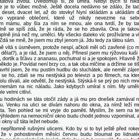
tátova života. Uvědomuji si, že umírá. Nebyl bych si nik
že je to vůbec možné. Ještě docela nedávno se zdálo, že ta
 deset, dvacet let, až do stovky! Nyní skládám a ukládám 
ho vyprané oblečení, které už nikdy nevezme na seb
m mámu, aby šla za ním se mnou, ale ona tvrdí, že by t
ně se spíš zdá, že je ráda, že se ho zbavila. Ona je tako
 úplně jiná než my, umělci. My všecko daleko víc prožíváme a v
 Zdá se mně, že jsem mu zbyl jenom já. Jdu tedy za tátou sám.
mě vítá s úsměvem, protože nespí, ačkoli měl oči zavřené (co 
 dělat?), a je rád, že jsem u něj. Přinesl jsem mu rýžovou kaši
 dortík a šťávu z ananasu, pochutnal si a je spokojen. Hlavně 
ěkdo je. Povídat není brzy co, a tak oba mlčíme a držíme se ti
avrhl jsem, že mu pustím hudbu do sluchátek, ale neměl záje
 se ho, zdali se mu nestýská po televizi a po filmech, na kte
lu dívali, ale odvětil, že nestýská. Stýská-li se prý po nich mn
 nemám na nic náladu. Jako kdybych umíral s ním. My uměl
e velmi citliví.
u hodinách se táta otočil zády a já mu pro dnešek zamával 
u. Venku na ulici se dívám nahoru do okna, za nímž leží m
táta. Ten pohled se mi vryje do paměti. Myslím, že sem na t
výhledem na nemocniční okno budu chodit jednou vzpomínat, 
 okny už táta ležet nebude.
nepřítomně rušnými ulicemi. Kdo by si to byl ještě před rok
l, že v pohostinném měsíci červnu budu bloumat po lidnat