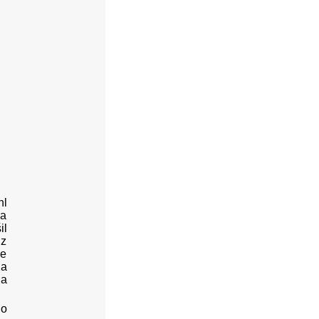
hl
 a
il
 z
že
 a
 a
ho