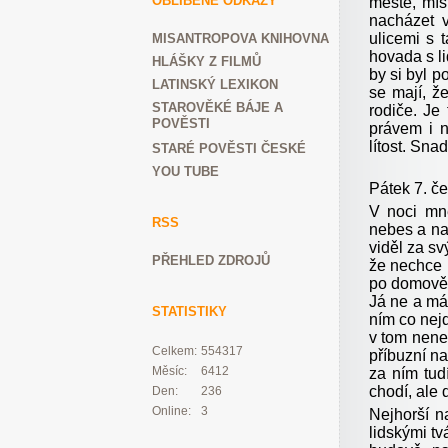
OBLÍBENÉ ODKAZY
městě, mís
nacházet v
ulicemi s 
MISANTROPOVA KNIHOVNA
hovada s li
HLÁŠKY Z FILMŮ
by si byl p
LATINSKÝ LEXIKON
se mají, že
STAROVĚKÉ BÁJE A
rodiče. Je
POVĚSTI
právem i n
lítost. Snad
STARÉ POVĚSTI ČESKÉ
YOU TUBE
Pátek 7. č
V noci mn
RSS
nebes a na 
viděl za s
PŘEHLED ZDROJŮ
že nechce 
po domově.
Já ne a má
STATISTIKY
ním co nej
v tom nene
Celkem:
554317
příbuzní na
Měsíc:
6412
za ním tud
chodí, ale 
Den:
236
Online:
3
Nejhorší n
lidskými tv