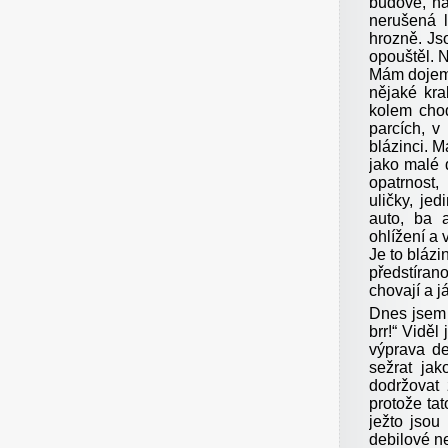
budově, na
nerušená l
hrozně. Js
opouštěl. N
Mám dojem,
nějaké kra
kolem chod
parcích, v
blázinci. M
jako malé 
opatrnost,
uličky, je
auto, ba 
ohlížení a 
Je to bláz
předstírano
chovají a j
Dnes jsem v
brr!“ Viděl
výprava de
sežrat ja
dodržovat
protože tat
ježto jsou 
debilové n