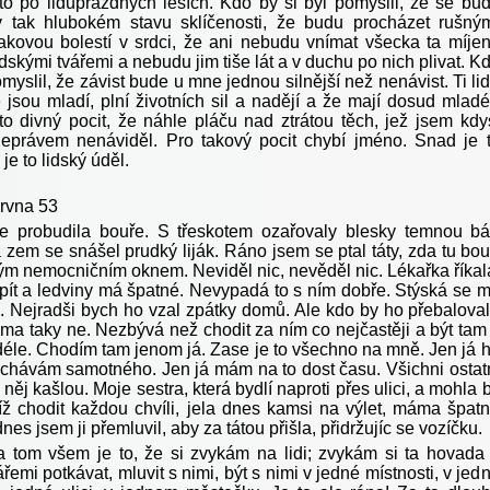
to po liduprázdných lesích. Kdo by si byl pomyslil, že se bu
 tak hlubokém stavu sklíčenosti, že budu procházet rušný
takovou bolestí v srdci, že ani nebudu vnímat všecka ta míje
dskými tvářemi a nebudu jim tiše lát a v duchu po nich plivat. K
omyslil, že závist bude u mne jednou silnější než nenávist. Ti li
 jsou mladí, plní životních sil a nadějí a že mají dosud mladé
 to divný pocit, že náhle pláču nad ztrátou těch, jež jsem kdy
eprávem nenáviděl. Pro takový pocit chybí jméno. Snad je 
 je to lidský úděl.
ervna 53
e probudila bouře. S třeskotem ozařovaly blesky temnou b
zem se snášel prudký liják. Ráno jsem se ptal táty, zda tu bou
vým nemocničním oknem. Neviděl nic, nevěděl nic. Lékařka říkal
pít a ledviny má špatné. Nevypadá to s ním dobře. Stýská se 
 Nejradši bych ho vzal zpátky domů. Ale kdo by ho přebalova
ma taky ne. Nezbývá než chodit za ním co nejčastěji a být tam
déle. Chodím tam jenom já. Zase je to všechno na mně. Jen já 
chávám samotného. Jen já mám na to dost času. Všichni ostat
 něj kašlou. Moje sestra, která bydlí naproti přes ulici, a mohla 
íž chodit každou chvíli, jela dnes kamsi na výlet, máma špat
dnes jsem ji přemluvil, aby za tátou přišla, přidržujíc se vozíčku.
a tom všem je to, že si zvykám na lidi; zvykám si ta hovada
ářemi potkávat, mluvit s nimi, být s nimi v jedné místnosti, v jed