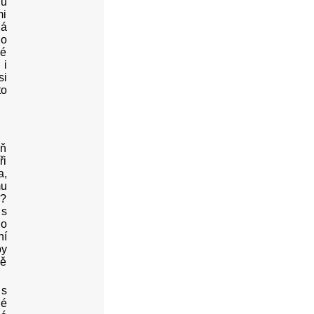
du
mi
ná
do
dé
 i
si
to
áň
ři
a,
mu
l?
 s
ho
ní
by
ně
 s
né