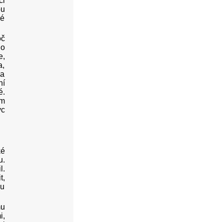
ci
ou
ké
oč
lo
e,
a,
ma
ní
é.
ým
ýc
ké
u.
l.
t,
ku
mu
i,