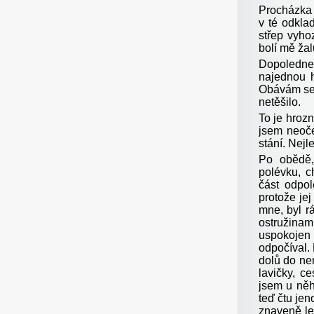
Procházka 
v té odkla
střep vyho
bolí mě ža
Dopoledne
najednou h
Obávám se,
netěšilo.
To je hrozn
jsem neoč
stání. Nejl
Po obědě,
polévku, c
část odpo
protože je
mne, byl r
ostružina
uspokojen t
odpočíval.
dolů do nem
lavičky, c
jsem u něh
teď čtu jen
znaveně le