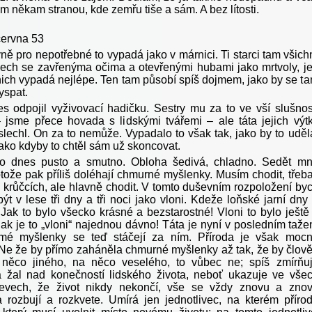
 někam stranou, kde zemřu tiše a sám. A bez lítosti.
června 53
ě pro nepotřebné to vypadá jako v márnici. Ti starci tam všich
dech se zavřenýma očima a otevřenými hubami jako mrtvoly, j
 nich vypadá nejlépe. Ten tam působí spíš dojmem, jako by se t
yspat.
es odpojil vyživovací hadičku. Sestry mu za to ve vší slušnos
 jsme přece hovada s lidskými tvářemi – ale táta jejich výt
slechl. On za to nemůže. Vypadalo to však tak, jako by to uděl
ako kdyby to chtěl sám už skoncovat.
lo dnes pusto a smutno. Obloha šedivá, chladno. Sedět m
otože pak příliš doléhají chmurné myšlenky. Musím chodit, třeb
 krůčcích, ale hlavně chodit. V tomto duševním rozpoložení by
ýt v lese tři dny a tři noci jako vloni. Kdeže loňské jarní dny
 Jak to bylo všecko krásné a bezstarostné! Vloni to bylo ještě
ak je to „vloni“ najednou dávno! Táta je nyní v posledním taže
mé myšlenky se teď stáčejí za ním. Příroda je však moc
. Ne že by přímo zaháněla chmurné myšlenky až tak, že by člov
 něco jiného, na něco veselého, to vůbec ne; spíš zmírňu
 žal nad konečností lidského života, neboť ukazuje ve vše
jevech, že život nikdy nekončí, vše se vždy znovu a zno
 rozbují a rozkvete. Umírá jen jednotlivec, na kterém příro