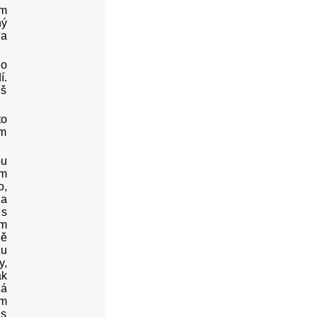
am
ný
 a
lo
í.
iš
to
ám
ou
em
o,
na
 s
om
ně
zu
y,
ak
já
om
as