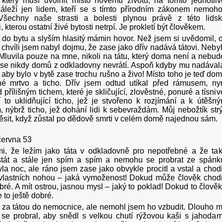
který musí uvolnit místo novému životu; na tomto jednotliv
áleží jen lidem, kteří se s tímto přírodním zákonem nemoh
 Všechny naše strasti a bolesti plynou právě z této lids
, kterou ostatní živé bytosti netrpí. Je prokletí být člověkem.
 do bytu a slyším hlasitý mámin hovor. Než jsem si uvědomil, 
í chvíli jsem nabyl dojmu, že zase jako dřív nadává tátovi. Neby
 Mluvila pouze na mne, nikoli na tátu, který doma není a nebud
 se nikdy domů z odkladovny nevrátí. Aspoň kdyby mu nadával
 aby bylo v bytě zase trochu rušno a živo! Místo toho je teď do
né mrtvo a ticho. Dřív jsem odtud utíkal před rámusem, ny
 přílišným tichem, které je skličující, zlověstné, ponuré a tísniv
 to uklidňující ticho, jež je stvořeno k rozjímání a k útěšn
 nýbrž ticho, jež dohání lidi k sebevraždám. Můj nebožtík str
běsit, když zůstal po dědově smrti v celém domě najednou sám.
června 53
i, že ležím jako táta v odkladovně pro nepotřebné a že ta
tát a stále jen spím a spím a nemohu se probrat ze spánk
la noc, ale ráno jsem zase jako obvykle procitl a vstal a chodi
lastních nohou – jaká vymoženost! Dokud může člověk chodi
obré. A mít ostrou, jasnou mysl – jaký to poklad! Dokud to člově
e to ještě dobré.
 za tátou do nemocnice, ale nemohl jsem ho vzbudit. Dlouho 
ž se probral, aby snědl s velkou chutí rýžovou kaši s jahodam