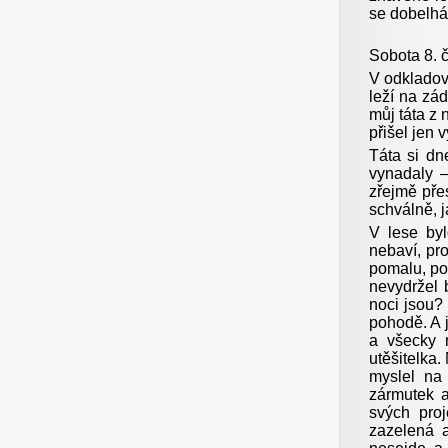
se dobelhám
Sobota 8. 
V odkladovn
leží na zá
můj táta z
přišel jen v
Táta si dn
vynadaly –
zřejmě pře
schválně, j
V lese by
nebaví, pr
pomalu, po
nevydržel b
noci jsou?
pohodě. A j
a všecky 
utěšitelka
myslel na
zármutek a
svých pro
zazelená a