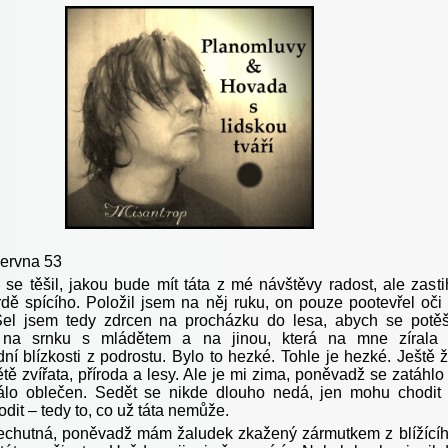
června 53
se těšil, jakou bude mít táta z mé návštěvy radost, ale zasti
vrdě spícího. Položil jsem na něj ruku, on pouze pootevřel oči
Šel jsem tedy zdrcen na procházku do lesa, abych se potěš
na srnku s mládětem a na jinou, která na mne zírala
ní blízkosti z podrostu. Bylo to hezké. Tohle je hezké. Ještě 
tě zvířata, příroda a lesy. Ale je mi zima, poněvadž se zatáhlo
álo oblečen. Sedět se nikde dlouho nedá, jen mohu chodit
odit – tedy to, co už táta nemůže.
chutná, poněvadž mám žaludek zkažený zármutkem z blížící