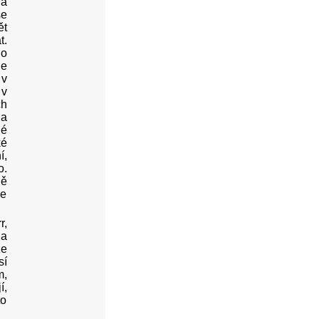
há
se
ět
t.
do
de
 v
 v
ch
 a
né
ké
í,
o.
ně
se
r,
la
že
sí
m,
í,
to