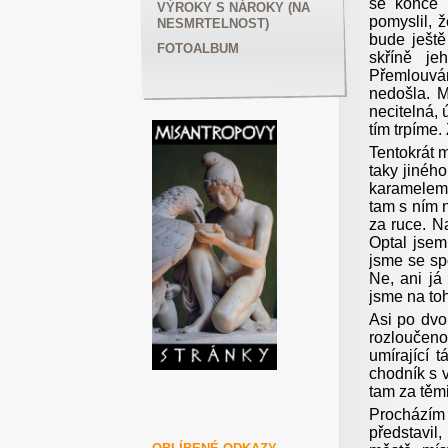
se konce 
VÝROKY S NÁROKY (NA
pomyslil, 
NESMRTELNOST)
bude ještě
FOTOALBUM
skříně je
Přemlouvá
nedošla. M
necitelná,
tím trpíme.
Tentokrát 
taky jiného
karamelem,
tam s ním n
za ruce. N
Optal jsem
jsme se spo
Ne, ani já
jsme na tohl
Asi po dvo
rozloučeno
umírající 
chodník s 
tam za těmi
Procházím 
představi