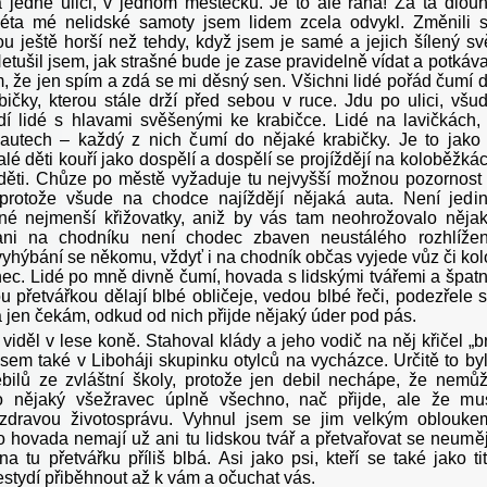
 jedné ulici, v jednom městečku. Je to ale rána! Za ta dlou
éta mé nelidské samoty jsem lidem zcela odvykl. Změnili 
ou ještě horší než tehdy, když jsem je samé a jejich šílený sv
etušil jsem, jak strašné bude je zase pravidelně vídat a potkáva
 že jen spím a zdá se mi děsný sen. Všichni lidé pořád čumí 
bičky, kterou stále drží před sebou v ruce. Jdu po ulici, všu
í lidé s hlavami svěšenými ke krabičce. Lidé na lavičkách,
 autech – každý z nich čumí do nějaké krabičky. Je to jako
alé děti kouří jako dospělí a dospělí se projíždějí na koloběžká
děti. Chůze po městě vyžaduje tu nejvyšší možnou pozornost
 protože všude na chodce najíždějí nějaká auta. Není jedi
diné nejmenší křižovatky, aniž by vás tam neohrožovalo něja
ani na chodníku není chodec zbaven neustálého rozhlížen
vyhýbání se někomu, vždyť i na chodník občas vyjede vůz či kol
inec. Lidé po mně divně čumí, hovada s lidskými tvářemi a špat
u přetvářkou dělají blbé obličeje, vedou blbé řeči, podezřele 
á jen čekám, odkud od nich přijde nějaký úder pod pás.
iděl v lese koně. Stahoval klády a jeho vodič na něj křičel „br
 jsem také v Liboháji skupinku otylců na vycházce. Určitě to by
bilů ze zvláštní školy, protože jen debil nechápe, že nemů
ko nějaký všežravec úplně všechno, nač přijde, ale že mu
 zdravou životosprávu. Vyhnul jsem se jim velkým oblouke
o hovada nemají už ani tu lidskou tvář a přetvařovat se neuměj
na tu přetvářku příliš blbá. Asi jako psi, kteří se také jako ti
estydí přiběhnout až k vám a očuchat vás.