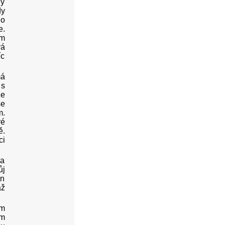
dy
dy
do
e.
am
vá
íc
má
 s
že
še
m.
ré
ě.
ci
na
ůj
en
až
em
ém