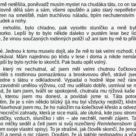
mě netěšila, poněvadž musím myslet na chudáka tátu, co on t
dovně dělá sám a sám, všemi opuštěn a jako starý nepotřeb
zen na smetiště, mám truchlivou náladu, trpím nechutenstvím
ludek a nohy.
 mrholilo, bylo chladno, pak vysvitlo sluníčko a mně by
orko. Lepší by to bylo někde daleko v pustém lese bez lid
 že vinou současných rodinných potíží už ani tam by mě to příl
é. Jednou k tomu muselo dojít, ale že mě to tak velmi rozhodí, 
ekával. Mám najednou po klidu v lese i doma a nikde nem
epší by bylo rychle to skončit. Pak budu opět volný.
 který mi nechutnal, ač jsem měl velmi chutnou čočkov
hléb s rostlinnou pomazánkou a broskvovou dřeň, strávil js
ledne s tátou v odkladovně. Vypadal o hodně lépe než rán
j zavodnili umělou výživou, což mu udělalo dobře, usmíval se 
ád, že tam jsem, tvářil se spokojeně, chutnala mu rýžová kaše
mi, kterou jsem mu donesl, a povídali jsme si. Táta pot
ím, že je s ním někdo blízký (já mu byl vždycky nejblíž), klid
 Navrhoval jsem mu, že ho naložím na kolečkové křeslo a odve
ocniční zahrady, která je sice malá, ale útulná, kde jsou strom
estičky, vzduch, sluníčko i stín – ale nechtěl, neměl zájem. T
o mlčky seděl a četl jsem si svůj rozečtený
Reinlebensborn
(
om svoje vlastní spisy)
.
To je strašné, jak člověk skončí, že jen
ží a nemá o nic zájem. Doufám, že já takhle nedopadnu a vč