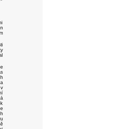
ni
en
am
ti
ky
al
ne
as
ch
 a
 v
ní
ná
ěk
je
ch
vu
dě