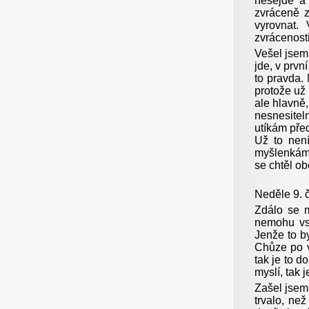
nesejde a 
zvráceně z
vyrovnat.
zvrácenosti
Vešel jsem
jde, v prvn
to pravda.
protože už
ale hlavně,
nesnesitel
utíkám před
Už to není
myšlenkám,
se chtěl o
Neděle 9. 
Zdálo se m
nemohu vs
Jenže to by
Chůze po v
tak je to d
myslí, tak j
Zašel jsem
trvalo, ne