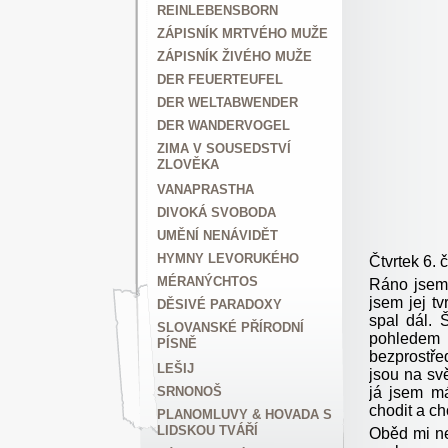
REINLEBENSBORN
ZÁPISNÍK MRTVÉHO MUŽE
ZÁPISNÍK ŽIVÉHO MUŽE
DER FEUERTEUFEL
DER WELTABWENDER
DER WANDERVOGEL
ZIMA V SOUSEDSTVÍ
ZLOVĚKA
VANAPRASTHA
DIVOKÁ SVOBODA
UMĚNÍ NENÁVIDĚT
HYMNY LEVORUKÉHO
Čtvrtek 6. 
MÉRANÝCHTOS
Ráno jsem 
jsem jej t
DĚSIVÉ PARADOXY
spal dál. 
SLOVANSKÉ PŘÍRODNÍ
pohledem 
PÍSNĚ
bezprostřed
LEŠIJ
jsou na svě
já jsem m
SRNONOŠ
chodit a ch
PLANOMLUVY & HOVADA S
LIDSKOU TVÁŘÍ
Oběd mi ne