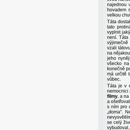
najednou 
hovadem s 
velkou chut
Táta dosta
tato proti
vyplnit ja
není. Táta
výjimečně 
vzali tátov
na nějakou 
jeho nyněj
všecko na
konečně pok
má určitě 
vůbec.
Táta je v 
nemocnici 
filmy
, a na
a ošetřova
s ním pro 
„doma“. N
nevysvětlí
se celý živ
vybudoval,