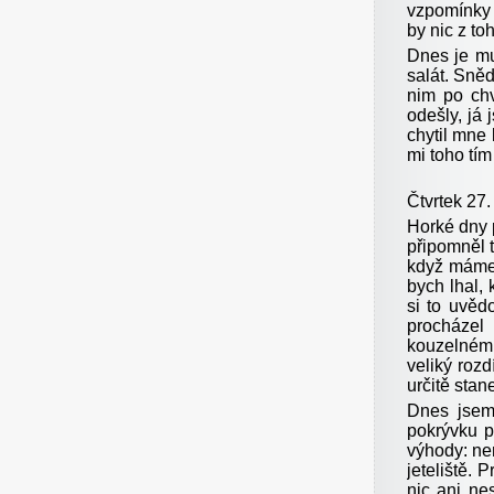
vzpomínky 
by nic z to
Dnes je mu
salát. Sně
nim po ch
odešly, já 
chytil mne
mi toho tí
Čtvrtek 27.
Horké dny p
připomněl t
když máme 
bych lhal, 
si to uvěd
procházel
kouzelném l
veliký rozd
určitě stan
Dnes jsem 
pokrývku p
výhody: ne
jeteliště. 
nic ani ne