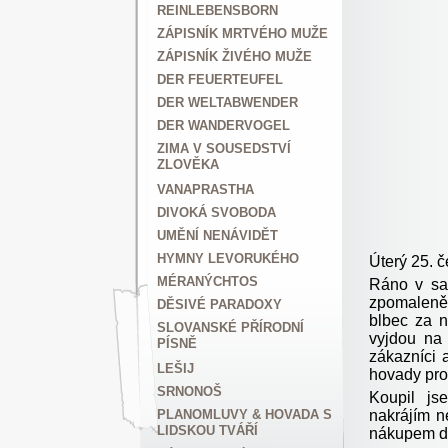
REINLEBENSBORN
ZÁPISNÍK MRTVÉHO MUŽE
ZÁPISNÍK ŽIVÉHO MUŽE
DER FEUERTEUFEL
DER WELTABWENDER
DER WANDERVOGEL
ZIMA V SOUSEDSTVÍ
ZLOVĚKA
VANAPRASTHA
DIVOKÁ SVOBODA
UMĚNÍ NENÁVIDĚT
HYMNY LEVORUKÉHO
Úterý 25. 
MÉRANÝCHTOS
Ráno v sam
zpomaleně 
DĚSIVÉ PARADOXY
blbec za n
SLOVANSKÉ PŘÍRODNÍ
vyjdou na 
PÍSNĚ
zákazníci a
LEŠIJ
hovady pros
SRNONOŠ
Koupil js
nakrájím n
PLANOMLUVY & HOVADA S
LIDSKOU TVÁŘÍ
nákupem d