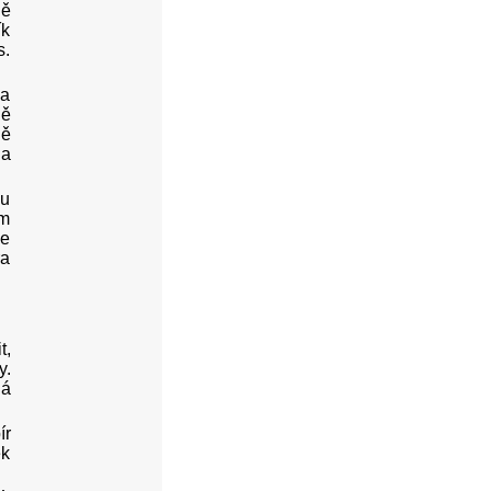
ně
ík
s.
la
ně
ně
 a
hu
em
ne
ra
t,
y.
dá
ír
ek