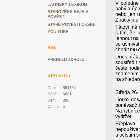
V poledne 
LATINSKÝ LEXIKON
nahý a úpln
STAROVĚKÉ BÁJE A
nebo jen u
POVĚSTI
Zpátky jdu 
STARÉ POVĚSTI ČESKÉ
Tátovi mé 
YOU TUBE
s tím, že 
lehnout na 
se usmíval
RSS
chodit mu c
Dnes hrála 
PŘEHLED ZDROJŮ
soustředit
šesté hodin
znamením, 
STATISTIKY
na shledan
Celkem:
554734
Středa 26.
Měsíc:
6601
Horko dosa
Den:
288
poněvadž j
Online:
5
Na rybníce
vydržet.
Přeplaval 
nepoužívám
a očistím s