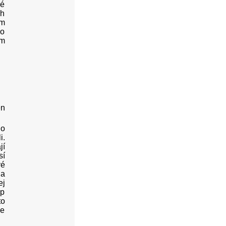
lé
ch
ým
ho
em
en
do
i.
jí
sí
vé
na
ej
ap
to
se