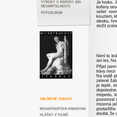
Je horko. 
VÝROKY S NÁROKY (NA
NESMRTELNOST)
kořeny sese
vešel rov
FOTOALBUM
kouzlem, k
stesku, hn
složil zcel
Není to kr
ani les. Na
Přijel jsem
trávy mezi 
Na vodě pl
zelené žab
je teplé, 
dopoledne,
mopedu, kt
OBLÍBENÉ ODKAZY
pozoroval s
mizerná je
postaršího
MISANTROPOVA KNIHOVNA
doufal, že 
HLÁŠKY Z FILMŮ