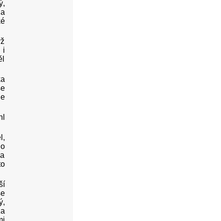
ý,
 a
ké
yž
 i
ěl
ka
se
de
hl
l,
ho
na
to
ší
se
ý,
za
mi