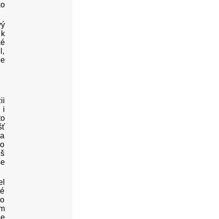
ko
vý
 k
ké
l,
že
ii
 i
to
šť
 a
to
iš
se
el
né
ho
em
le