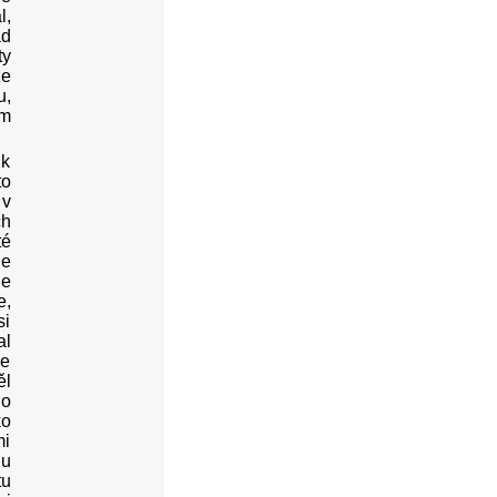
l,
ad
ty
že
u,
ým
 k
to
 v
ch
té
je
ne
e,
si
al
je
ěl
lo
ko
mi
du
tu