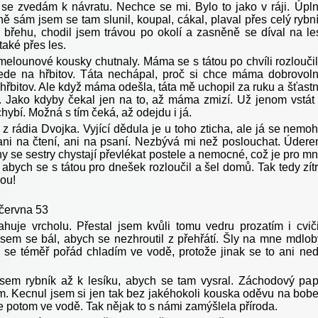
se zvedám k návratu. Nechce se mi. Bylo to jako v ráji. Úpl
ě sám jsem se tam slunil, koupal, cákal, plaval přes celý rybn
 břehu, chodil jsem trávou po okolí a zasněně se díval na le
také přes les.
melounové kousky chutnaly. Máma se s tátou po chvíli rozlouči
jede na hřbitov. Táta nechápal, proč si chce máma dobrovol
hřbitov. Ale když máma odešla, táta mě uchopil za ruku a šťast
. Jako kdyby čekal jen na to, až máma zmizí. Už jenom vstát
hybí. Možná s tím čeká, až odejdu i já.
z rádia Dvojka. Vyjící dědula je u toho zticha, ale já se nemo
 ani na čtení, ani na psaní. Nezbývá mi než poslouchat. Úder
y se sestry chystají převlékat postele a nemocné, což je pro m
abych se s tátou pro dnešek rozloučil a šel domů. Tak tedy zít
ou!
 června 53
huje vrcholu. Přestal jsem kvůli tomu vedru prozatím i cviči
sem se bál, abych se nezhroutil z přehřátí. Šly na mne mdlob
 se téměř pořád chladím ve vodě, protože jinak se to ani ne
jsem rybník až k lesíku, abych se tam vysral. Záchodový pap
. Kecnul jsem si jen tak bez jakéhokoli kouska oděvu na bob
e potom ve vodě. Tak nějak to s námi zamýšlela příroda.