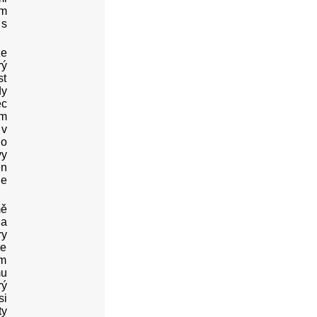
ím
 s
že
rý
st
dy
ec
im
 v
lo
vy
en
je
mě
na
ry
se
ím
mu
rý
si
ty