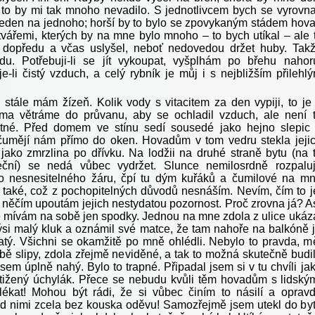
le to by mi tak mnoho nevadilo. S jednotlivcem bych se vyrovna
 jeden na jednoho; horší by to bylo se zpovykaným stádem hov
 tvářemi, kterých by na mne bylo mnoho – to bych utíkal – ale 
 dopředu a včas uslyšel, neboť nedovedou držet huby. Tak
du. Potřebuji-li se jít vykoupat, vyšplhám po břehu nahor
e-li čistý vzduch, a celý rybník je můj i s nejbližším přilehl
 stále mám žízeň. Kolik vody s vitacitem za den vypiji, to je
ma větráme do průvanu, aby se ochladil vzduch, ale není 
tné. Před domem ve stínu sedí sousedé jako hejno slepic
čumějí nám přímo do oken. Hovadům v tom vedru stekla jeji
ř jako zmrzlina po dřívku. Na lodžii na druhé straně bytu (na 
neční) se nedá vůbec vydržet. Slunce nemilosrdně rozpalu
o nesnesitelného žáru, čpí tu dým kuřáků a čumilové na m
la také, což z pochopitelných důvodů nesnáším. Nevím, čím to j
 něčím upoutám jejich nestydatou pozornost. Proč zrovna já? A
 že mívám na sobě jen spodky. Jednou na mne zdola z ulice ukáz
ýsi malý kluk a oznámil své matce, že tam nahoře na balkóně 
tý. Všichni se okamžitě po mně ohlédli. Nebylo to pravda, m
bě slipy, zdola zřejmě neviděné, a tak to možná skutečně budi
sem úplně nahý. Bylo to trapné. Připadal jsem si v tu chvíli ja
stižený úchylák. Přece se nebudu kvůli těm hovadům s lidský
lékat! Mohou být rádi, že si vůbec činím to násilí a oprav
d nimi zcela bez kouska oděvu! Samozřejmě jsem utekl do by