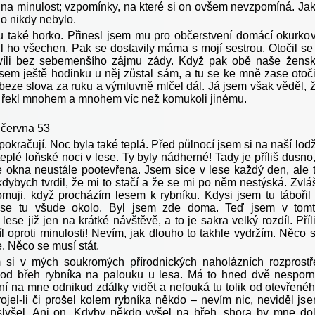
na minulost; vzpomínky, na které si on ovšem nevzpomíná. Ja
ho nikdy nebylo.
 také horko. Přinesl jsem mu pro občerstvení domácí okurko
dl ho všechen. Pak se dostavily máma s mojí sestrou. Otočil se
víli bez sebemenšího zájmu zády. Když pak obě naše žens
jsem ještě hodinku u něj zůstal sám, a tu se ke mně zase otoči
 beze slova za ruku a výmluvně mlčel dál. Já jsem však věděl, 
m řekl mnohem a mnohem víc než komukoli jinému.
 června 53
okračují. Noc byla také teplá. Před půlnocí jsem si na naší lodž
eplé loňské noci v lese. Ty byly nádherné! Tady je příliš dusno,
okna neustále pootevřena. Jsem sice v lese každý den, ale 
kdybych tvrdil, že mi to stačí a že se mi po něm nestýská. Zvlá
omuji, když procházím lesem k rybníku. Kdysi jsem tu tábořil
 se tu všude okolo. Byl jsem zde doma. Teď jsem v tom
ese již jen na krátké návštěvě, a to je sakra velký rozdíl. Příl
íl oproti minulosti! Nevím, jak dlouho to takhle vydržím. Něco 
e. Něco se musí stát.
si v mých soukromých přírodnických naholázních rozprostř
od břeh rybníka na palouku u lesa. Má to hned dvě nespor
ní na mne odnikud zdálky vidět a nefouká tu tolik od otevřené
Projel-li či prošel kolem rybníka někdo – nevím nic, neviděl js
slyšel. Ani on. Kdyby někdo vyšel na břeh, shora by mne do