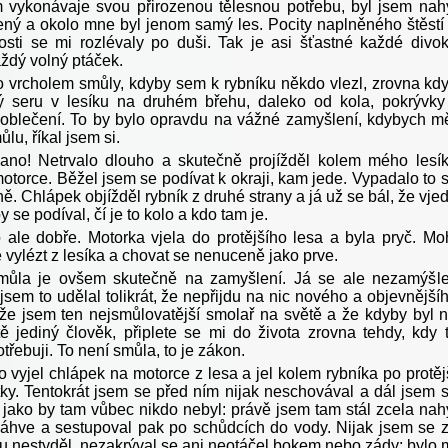
 vykonávaje svou přirozenou tělesnou potřebu, byl jsem nah
ený a okolo mne byl jenom samý les. Pocity naplněného štěstí
osti se mi rozlévaly po duši. Tak je asi šťastné každé divo
aždý volný ptáček.
o vrcholem smůly, kdyby sem k rybníku někdo vlezl, zrovna kd
 seru v lesíku na druhém břehu, daleko od kola, pokrývky
oblečení. To by bylo opravdu na vážné zamyšlení, kdybych m
lu, říkal jsem si.
ano! Netrvalo dlouho a skutečně projížděl kolem mého lesí
otorce. Běžel jsem se podívat k okraji, kam jede. Vypadalo to 
. Chlápek objížděl rybník z druhé strany a já už se bál, že vje
y se podíval, čí je to kolo a kdo tam je.
 ale dobře. Motorka vjela do protějšího lesa a byla pryč. Mo
 vylézt z lesíka a chovat se nenuceně jako prve.
můla je ovšem skutečně na zamyšlení. Já se ale nezamýšle
jsem to udělal tolikrát, že nepřijdu na nic nového a objevnější
 že jsem ten nejsmůlovatější smolař na světě a že kdyby byl 
ě jediný člověk, připlete se mi do života zrovna tehdy, kdy 
řebuji. To není smůla, to je zákon.
 vyjel chlápek na motorce z lesa a jel kolem rybníka po protěj
tky. Tentokrát jsem se před ním nijak neschovával a dál jsem 
, jako by tam vůbec nikdo nebyl: právě jsem tam stál zcela nah
 láhve a sestupoval pak po schůdcích do vody. Nijak jsem se 
u nestyděl, nezakrýval se ani neotáčel bokem nebo zády; bylo 