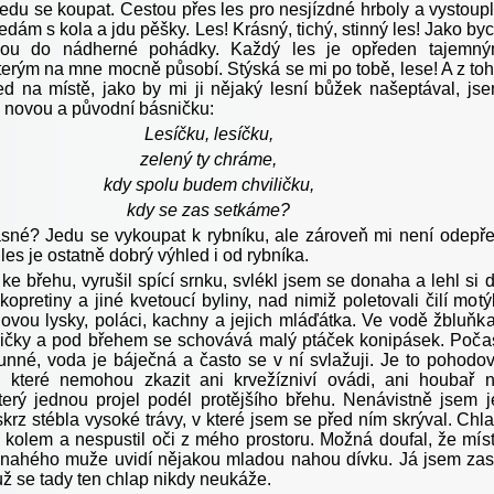
Jedu se koupat. Cestou přes les pro nesjízdné hrboly a vystoup
dám s kola a jdu pěšky. Les! Krásný, tichý, stinný les! Jako by
nou do nádherné pohádky. Každý les je opředen tajemn
terým na mne mocně působí. Stýská se mi po tobě, lese! A z to
ed na místě, jako by mi ji nějaký lesní bůžek našeptával, js
a novou a původní básničku:
Lesíčku, lesíčku,
zelený ty chráme,
kdy spolu budem chviličku,
kdy se zas setkáme?
ásné? Jedu se vykoupat k rybníku, ale zároveň mi není odepř
 les je ostatně dobrý výhled i od rybníka.
 ke břehu, vyrušil spící srnku, svlékl jsem se donaha a lehl si 
kopretiny a jiné kvetoucí byliny, nad nimiž poletovali čilí motýl
ovou lysky, poláci, kachny a jejich mláďátka. Ve vodě žbluňka
ičky a pod břehem se schovává malý ptáček konipásek. Poča
slunné, voda je báječná a často se v ní svlažuji. Je to pohodo
 které nemohou zkazit ani krvežízniví ovádi, ani houbař 
erý jednou projel podél protějšího břehu. Nenávistně jsem j
krz stébla vysoké trávy, v které jsem se před ním skrýval. Chl
l kolem a nespustil oči z mého prostoru. Možná doufal, že mís
 nahého muže uvidí nějakou mladou nahou dívku. Já jsem za
už se tady ten chlap nikdy neukáže.