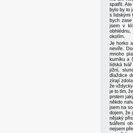
spatřil. A
bylo by to
s lidskými
bych zase
jsem v kli
obhlédnu, j
okolím.
Je horko a
nevíře. Do
mnoho pla
kurníku a 
lidská tvá
jižní, slu
dlaždice d
zírají zdo
že vždycky
je to tím,
prstem jak
někdo naha
jsem na so
dojem, že j
nějaký při
tvářemi ob
nejsem pře