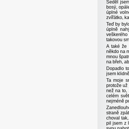
Seděl jsem
bosý, opál
úplné voln
zvířátko, k
Teď by byl
úplně nahý
veškerého 
takovou smů
A také že 
někdo na m
mnou špatně
na břeh, ab
Dopadlo to
jsem klidně
Ta moje s
protože už 
než na to,
celém svět
nejméně pot
Zanedlouho
straně zpá
choval tak
pil jsem z
svou nahot