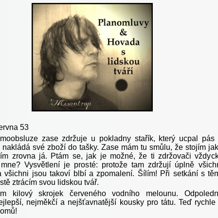
června 53
oobsluze zase zdržuje u pokladny stařík, který ucpal pás
nakládá své zboží do tašky. Zase mám tu smůlu, že stojím ja
ím zrovna já. Ptám se, jak je možné, že ti zdržovači vždyc
mne? Vysvětlení je prosté: protože tam zdržují úplně všich
 všichni jsou takoví blbí a zpomalení. Šílím! Při setkání s tě
tě ztrácím svou lidskou tvář.
em kilový skrojek červeného vodního melounu. Odpoled
ejlepší, nejměkčí a nejšťavnatější kousky pro tátu. Teď rychle
omů!