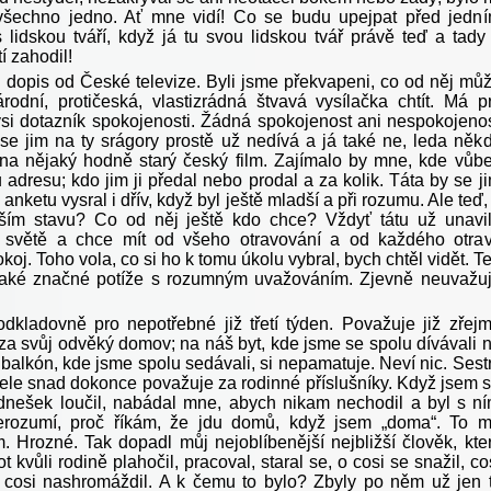
všechno jedno. Ať mne vidí! Co se budu upejpat před jedn
lidskou tváří, když já tu svou lidskou tvář právě teď a tady
í zahodil!
l dopis od České televize. Byli jsme překvapeni, co od něj mů
národní, protičeská, vlastizrádná štvavá vysílačka chtít. Má p
kýsi dotazník spokojenosti. Žádná spokojenost ani nespokojeno
 se jim na ty srágory prostě už nedívá a já také ne, leda něk
na nějaký hodně starý český film. Zajímalo by mne, kde vůb
u adresu; kdo jim ji předal nebo prodal a za kolik. Táta by se j
anketu vysral i dřív, když byl ještě mladší a při rozumu. Ale teď,
ším stavu? Co od něj ještě kdo chce? Vždyť tátu už unavi
 světě a chce mít od všeho otravování a od každého otra
oj. Toho vola, co si ho k tomu úkolu vybral, bych chtěl vidět. T
také značné potíže s rozumným uvažováním. Zjevně neuvažu
odkladovně pro nepotřebné již třetí týden. Považuje již zřej
za svůj odvěký domov; na náš byt, kde jsme se spolu dívávali 
 balkón, kde jsme spolu sedávali, si nepamatuje. Neví nic. Sest
tele snad dokonce považuje za rodinné příslušníky. Když jsem 
dnešek loučil, nabádal mne, abych nikam nechodil a byl s n
erozumí, proč říkám, že jdu domů, když jsem „doma“. To 
m. Hrozné. Tak dopadl můj nejoblíbenější nejbližší člověk, kte
ot kvůli rodině plahočil, pracoval, staral se, o cosi se snažil, co
 cosi nashromáždil. A k čemu to bylo? Zbyly po něm už jen 