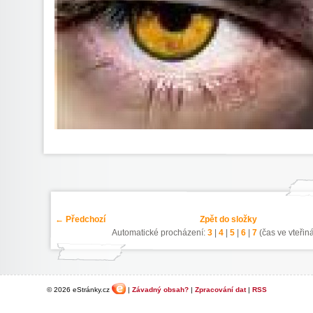
← Předchozí
Zpět do složky
Automatické procházení:
3
|
4
|
5
|
6
|
7
(čas ve vteřin
© 2026 eStránky.cz
|
Závadný obsah?
|
Zpracování dat
|
RSS