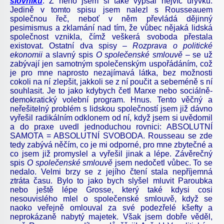
slovníku
. Z něho jsem si také vypsal nejvíc úryvků.
Jedině v tomto spisu jsem nalezl s Rousseauem
společnou řeč, neboť v něm převládá dějinný
pesimismus a zklamání nad tím, že vůbec nějaká lidská
společnost vznikla, čímž veškerá svoboda přestala
existovat. Ostatní dva spisy –
Rozprava o politické
ekonomii
a slavný spis
O společenské smlouvě
– se už
zabývají jen samotným společenským uspořádáním, což
je pro mne naprosto nezajímavá látka, bez možnosti
cokoli na ní zlepšit, jakkoli se z ní poučit a sebeméně s ní
souhlasit. Je to jako kdybych četl Marxe nebo sociálně-
demokratický volební program. Hnus. Tento věčný a
neřešitelný problém s lidskou společností jsem již dávno
vyřešil radikálním odklonem od ní, když jsem si uvědomil
a do praxe uvedl jednoduchou rovnici: ABSOLUTNÍ
SAMOTA = ABSOLUTNÍ SVOBODA. Rousseau se zde
tedy zabývá něčím, co je mi odporné, pro mne zbytečné a
co jsem již promyslel a vyřešil jinak a lépe. Závěrečný
spis
O společenské smlouvě
jsem nedočetl vůbec. To se
nedalo. Velmi brzy se z jejího čtení stala nepříjemná
ztráta času. Bylo to jako bych slyšel mluvit Paroubka
nebo ještě lépe Grosse, který také kdysi cosi
nesouvislého mlel o společenské smlouvě, když se
naoko veřejně omlouval za své podezřelé kšefty a
neprokázaně nabytý majetek. Však jsem dobře věděl,