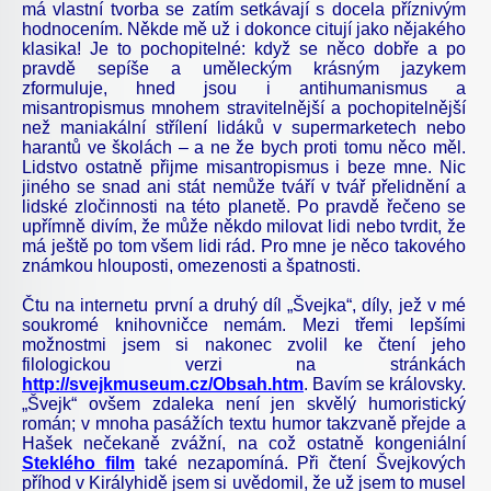
má vlastní tvorba se zatím setkávají s docela příznivým
hodnocením. Někde mě už i dokonce citují jako nějakého
klasika! Je to pochopitelné: když se něco dobře a po
pravdě sepíše a uměleckým krásným jazykem
zformuluje, hned jsou i antihumanismus a
misantropismus mnohem stravitelnější a pochopitelnější
než maniakální střílení lidáků v supermarketech nebo
harantů ve školách – a ne že bych proti tomu něco měl.
Lidstvo ostatně přijme misantropismus i beze mne. Nic
jiného se snad ani stát nemůže tváří v tvář přelidnění a
lidské zločinnosti na této planetě. Po pravdě řečeno se
upřímně divím, že může někdo milovat lidi nebo tvrdit, že
má ještě po tom všem lidi rád. Pro mne je něco takového
známkou hlouposti, omezenosti a špatnosti.
Čtu na internetu první a druhý díl „Švejka“, díly, jež v mé
soukromé knihovničce nemám. Mezi třemi lepšími
možnostmi jsem si nakonec zvolil ke čtení jeho
filologickou verzi na stránkách
http://svejkmuseum.cz/Obsah.htm
. Bavím se královsky.
„Švejk“ ovšem zdaleka není jen skvělý humoristický
román; v mnoha pasážích textu humor takzvaně přejde a
Hašek nečekaně zvážní, na což ostatně kongeniální
Steklého film
také nezapomíná. Při čtení Švejkových
příhod v Királyhidě jsem si uvědomil, že už jsem to musel