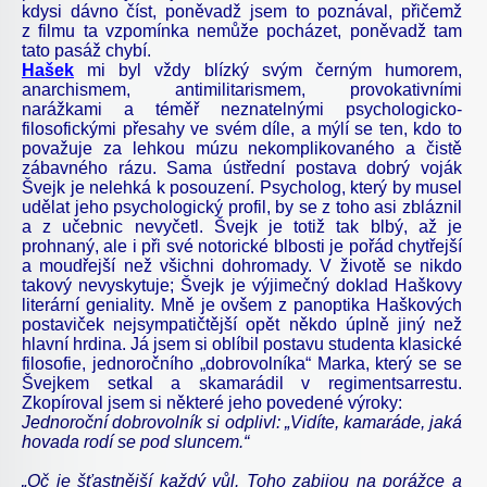
kdysi dávno číst, poněvadž jsem to poznával, přičemž
z filmu ta vzpomínka nemůže pocházet, poněvadž tam
tato pasáž chybí.
Hašek
mi byl vždy blízký svým černým humorem,
anarchismem, antimilitarismem, provokativními
narážkami a téměř neznatelnými psychologicko-
filosofickými přesahy ve svém díle, a mýlí se ten, kdo to
považuje za lehkou múzu nekomplikovaného a čistě
zábavného rázu. Sama ústřední postava dobrý voják
Švejk je nelehká k posouzení. Psycholog, který by musel
udělat jeho psychologický profil, by se z toho asi zbláznil
a z učebnic nevyčetl. Švejk je totiž tak blbý, až je
prohnaný, ale i při své notorické blbosti je pořád chytřejší
a moudřejší než všichni dohromady. V životě se nikdo
takový nevyskytuje; Švejk je výjimečný doklad Haškovy
literární geniality. Mně je ovšem z panoptika Haškových
postaviček nejsympatičtější opět někdo úplně jiný než
hlavní hrdina. Já jsem si oblíbil postavu studenta klasické
filosofie, jednoročního „dobrovolníka“ Marka, který se se
Švejkem setkal a skamarádil v regimentsarrestu.
Zkopíroval jsem si některé jeho povedené výroky:
Jednoroční dobrovolník si odplivl: „Vidíte, kamaráde, jaká
hovada rodí se pod sluncem.“
„Oč je šťastnější každý vůl. Toho zabijou na porážce a