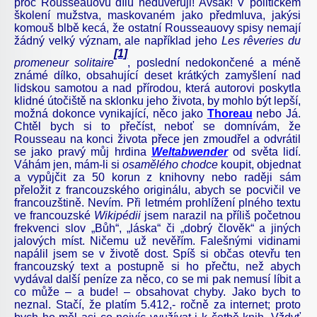
proč Rousseauovu dílu nedůvěřuji! Avšak! V politickém
školení mužstva, maskovaném jako předmluva, jakýsi
komouš blbě kecá, že ostatní Rousseauovy spisy nemají
žádný velký význam, ale například jeho
Les rêveries du
[1]
promeneur solitaire
, poslední nedokončené a méně
známé dílko, obsahující deset krátkých zamyšlení nad
lidskou samotou a nad přírodou, která autorovi poskytla
klidné útočiště na sklonku jeho života, by mohlo být lepší,
možná dokonce vynikající, něco jako
Thoreau
nebo Já.
Chtěl bych si to přečíst, neboť se domnívám, že
Rousseau na konci života přece jen zmoudřel a odvrátil
se jako pravý můj hrdina
Weltabwender
od světa lidí.
Váhám jen, mám-li si
osamělého chodce
koupit, objednat
a vypůjčit za 50 korun z knihovny nebo raději sám
přeložit z francouzského originálu, abych se pocvičil ve
francouzštině. Nevím. Při letmém prohlížení plného textu
ve francouzské
Wikipédii
jsem narazil na příliš početnou
frekvenci slov „Bůh“, „láska“ či „dobrý člověk“ a jiných
jalových míst. Ničemu už nevěřím. Falešnými vidinami
napálil jsem se v životě dost. Spíš si občas otevřu ten
francouzský text a postupně si ho přečtu, než abych
vydával další peníze za něco, co se mi pak nemusí líbit a
co může – a bude! – obsahovat chyby. Jako bych to
neznal. Stačí, že platím 5.412,- ročně za internet; proto