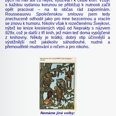
bych ho měl asi co nejvíc využívat i k četbě knih. Vždyť
s každou vydanou korunou se přibližuji k nutnosti začít
opět pracovat – na to občas rád zapomínám.
Rousseauovu
Společenskou smlouvu
jsem tedy
znechuceně odhodil jako pro mne bezcennou a vracím
se znovu k humoru. Nikoliv však k rozečtenému
Švejkovi
,
nýbrž ke knize kreslených vtipů od Neprakty s názvem
929x
, což je další z tří knih, jež mám teď doma vypůjčené
z knihovny. Někdy je krátký, dobrý vtip účinnější a
výstižnější než jakékoliv sáhodlouhé, nudné a
přemoudřelé mudrování o ničem a pro nikoho.
Nemáme jiné volby: