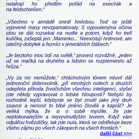
netahají ho předtím pořád na execírák a
na feldschießen.“
„Všechno v armádě smrdí hnilobou. Teď se ještě
vyjevené masy nevzpamatovaly. S vypoulenýma očima
jdou se dát rozsekat na nudle a potom, když ho trefí
kulička, zašeptá jen: ,Maminko...’ Neexistují hrdinové, ale
jatečný dobytek a řezníci v jenerálních štábech.“
„Je beztoho moc lidí na světě,“ pronesl rozvážně, „jeden
už se mačká na druhého a lidstvo se rozplemenilo až
hrůza.“
„Vy za nic nemůžete,“ chlácholivým tónem mluvil dál
jednoroční dobrovolník, „při mnohých rodech a druzích
odepřela příroda živočichům všechnu inteligenci, slyšel
jste někdy vypravovat o lidské hlouposti? Nebylo by
rozhodně lepší, kdybyste se byl zrodil jako jiný druh
ssavce a nenosil to blbé jméno člověk a kaprál? Je
veliká mýlka, že si o sobě myslíte, že jste
nejdokonalejším a nejvyvinutějším tvorem. Když vám
odpářou hvězdičky, tak jste nula, která se odstřeluje beze
všeho zájmu po všech zákopech na všech frontách.“
další část >>>