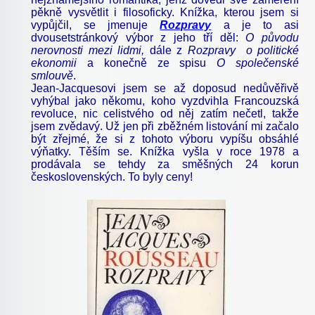
pěkně vysvětlit i filosoficky. Knížka, kterou jsem si
vypůjčil, se jmenuje
Rozpravy
a je to asi
dvousetstránkový výbor z jeho tří děl:
O původu
nerovnosti mezi lidmi,
dále z
Rozpravy o politické
ekonomii
a konečně ze spisu
O společenské
smlouvě
.
Jean-Jacquesovi jsem se až doposud nedůvěřivě
vyhýbal jako někomu, koho vyzdvihla Francouzská
revoluce, nic celistvého od něj zatím nečetl, takže
jsem zvědavý. Už jen při zběžném listování mi začalo
být zřejmé, že si z tohoto výboru vypíšu obsáhlé
výňatky. Těším se. Knížka vyšla v roce 1978 a
prodávala se tehdy za směšných 24 korun
československých. To byly ceny!