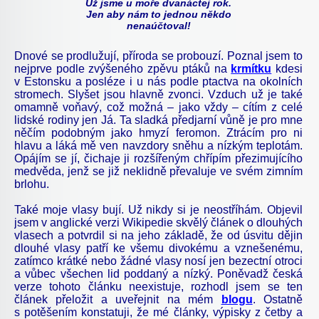
Už jsme u moře dvanáctej rok.
Jen aby nám to jednou někdo
nenaúčtoval!
Dnové se prodlužují, příroda se probouzí. Poznal jsem to
nejprve podle zvýšeného zpěvu ptáků na
krmítku
kdesi
v Estonsku a posléze i u nás podle ptactva na okolních
stromech. Slyšet jsou hlavně zvonci. Vzduch už je také
omamně voňavý, což možná – jako vždy – cítím z celé
lidské rodiny jen Já. Ta sladká předjarní vůně je pro mne
něčím podobným jako hmyzí feromon. Ztrácím pro ni
hlavu a láká mě ven navzdory sněhu a nízkým teplotám.
Opájím se jí, čichaje ji rozšířeným chřípím přezimujícího
medvěda, jenž se již neklidně převaluje ve svém zimním
brlohu.
Také moje vlasy bují. Už nikdy si je neostříhám. Objevil
jsem v anglické verzi Wikipedie skvělý článek o dlouhých
vlasech a potvrdil si na jeho základě, že od úsvitu dějin
dlouhé vlasy patří ke všemu divokému a vznešenému,
zatímco krátké nebo žádné vlasy nosí jen bezectní otroci
a vůbec všechen lid poddaný a nízký. Poněvadž česká
verze tohoto článku neexistuje, rozhodl jsem se ten
článek přeložit a uveřejnit na mém
blogu
. Ostatně
s potěšením konstatuji, že mé články, výpisky z četby a