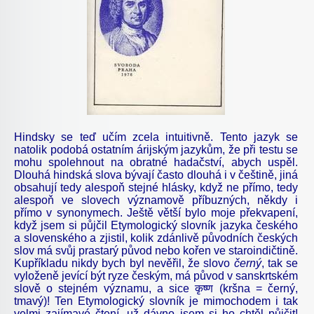
Hindsky se teď učím zcela intuitivně. Tento jazyk se
natolik podobá ostatním árijským jazykům, že při testu se
mohu spolehnout na obratné hadačství, abych uspěl.
Dlouhá hindská slova bývají často dlouhá i v češtině, jiná
obsahují tedy alespoň stejné hlásky, když ne přímo, tedy
alespoň ve slovech významově příbuzných, někdy i
přímo v synonymech. Ještě větší bylo moje překvapení,
když jsem si půjčil Etymologický slovník jazyka českého
a slovenského a zjistil, kolik zdánlivě původních českých
slov má svůj prastarý původ nebo kořen ve staroindičtině.
Kupříkladu nikdy bych byl nevěřil, že slovo
černý
, tak se
vyloženě jevící být ryze českým, má původ v sanskrtském
slově o stejném významu, a sice
कृष्ण
(kršna = černý,
tmavý)! Ten Etymologický slovník je mimochodem i tak
velmi zajímavé čtení, už dávno jsem si ho chtěl půjčit!