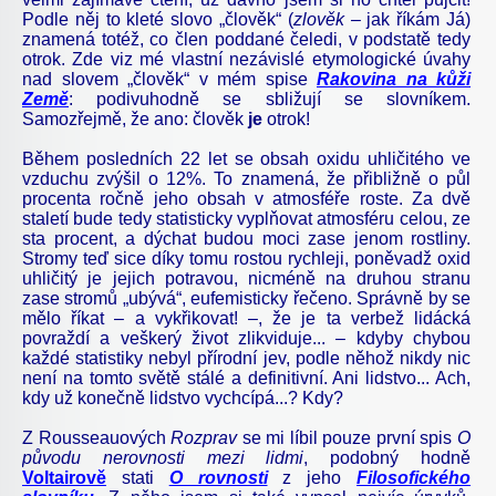
Podle něj to kleté slovo „člověk“ (
zlověk –
jak říkám Já)
znamená totéž, co člen poddané čeledi, v podstatě tedy
otrok. Zde viz mé vlastní nezávislé etymologické úvahy
nad slovem „člověk“ v mém spise
Rakovina na kůži
Země
: podivuhodně se sbližují se slovníkem.
Samozřejmě, že ano: člověk
je
otrok!
Během posledních 22 let se obsah oxidu uhličitého ve
vzduchu zvýšil o 12%. To znamená, že přibližně o půl
procenta ročně jeho obsah v atmosféře roste. Za dvě
staletí bude tedy statisticky vyplňovat atmosféru celou, ze
sta procent, a dýchat budou moci zase jenom rostliny.
Stromy teď sice díky tomu rostou rychleji, poněvadž oxid
uhličitý je jejich potravou, nicméně na druhou stranu
zase stromů „ubývá“, eufemisticky řečeno. Správně by se
mělo říkat – a vykřikovat! –, že je ta verbež lidácká
povraždí a veškerý život zlikviduje... – kdyby chybou
každé statistiky nebyl přírodní jev, podle něhož nikdy nic
není na tomto světě stálé a definitivní. Ani lidstvo... Ach,
kdy už konečně lidstvo vychcípá...? Kdy?
Z Rousseauových
Rozprav
se mi líbil pouze první spis
O
původu nerovnosti mezi lidmi
, podobný hodně
Voltairově
stati
O rovnosti
z jeho
Filosofického