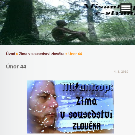
Úvod
»
Zima v sousedství zlověka
»
Únor 44
Únor 44
4. 3. 2010