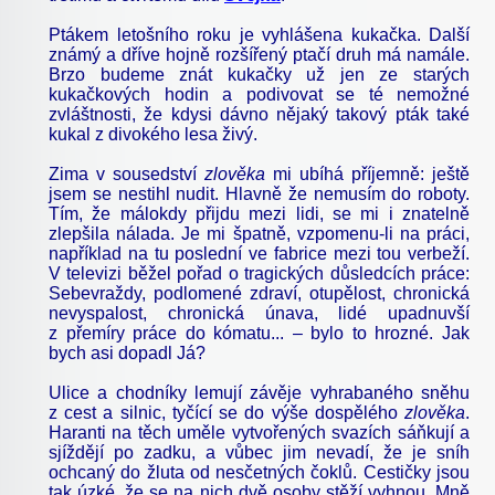
Ptákem letošního roku je vyhlášena kukačka. Další
známý a dříve hojně rozšířený ptačí druh má namále.
Brzo budeme znát kukačky už jen ze starých
kukačkových hodin a podivovat se té nemožné
zvláštnosti, že kdysi dávno nějaký takový pták také
kukal z divokého lesa živý.
Zima v sousedství
zlověka
mi ubíhá příjemně: ještě
jsem se nestihl nudit. Hlavně že nemusím do roboty.
Tím, že málokdy přijdu mezi lidi, se mi i znatelně
zlepšila nálada. Je mi špatně, vzpomenu-li na práci,
například na tu poslední ve fabrice mezi tou verbeží.
V televizi běžel pořad o tragických důsledcích práce:
Sebevraždy, podlomené zdraví, otupělost, chronická
nevyspalost, chronická únava, lidé upadnuvší
z přemíry práce do kómatu... – bylo to hrozné. Jak
bych asi dopadl Já?
Ulice a chodníky lemují závěje vyhrabaného sněhu
z cest a silnic, tyčící se do výše dospělého
zlověka
.
Haranti na těch uměle vytvořených svazích sáňkují a
sjíždějí po zadku, a vůbec jim nevadí, že je sníh
ochcaný do žluta od nesčetných čoklů. Cestičky jsou
tak úzké, že se na nich dvě osoby stěží vyhnou. Mně