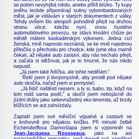
se potom nevyhýbá nikdo, anebo příliš blízko. Ty kupy
sněhu leckde připomínají sutiny vybombardovaných
měst, jak je vídávám v starých dokumentech z války.
Tehdy ovšem šlo alespoň pohodlně přejít na druhou
stranu ulice, kdežto nyní, vinou hustého
automobilového provozu, se stává triviální chůze po
městě málem kaskadérským výkonem. Jedna cizí
ženská, mně naprosto neznámá, se ke mně najednou
přitočila u přechodu pro chodce, kde jsme oba marně
čekali, až nějaké auto zastaví, aby nás nechalo přejít,
a začala si stěžovat, jak je to hrozné, že nás nikdo
nepustí.
„Já jsem také řidička, ale tohle nedělám.“
Řekl jsem jí dvojsmyslně, aby prostě pod nějaké
auto skočila, načež jsem si pomyslel:
„Já řidič naštěstí nejsem, a ty si, babo, trp, když na
tom máš sama podíl,“ a skočil jsem nebojácně do
jízdní dráhy jako sebevražedný eko-terorista, až brzdy
blížících se aut zahvízdaly.
Zaplatil jsem své měsíční výpalné a zastavil se
v knihovně pro nějakou knížku. Při minulé četbě
Eichendorffova
Darmošlapa
jsem si vzpomněl na
Jean-Jacquesa Rousseaua
, jako na asi
nejznámějšího romantika, jenž dovedl své zaměření