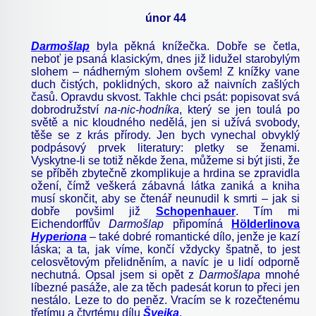
únor
44
Darmošlap
byla pěkná knížečka. Dobře se četla,
neboť je psaná klasickým, dnes již lidužel starobylým
slohem – nádherným slohem ovšem! Z knížky vane
duch čistých, poklidných, skoro až naivních zašlých
časů. Opravdu skvost. Takhle chci psát: popisovat svá
dobrodružství
na-nic-hodníka
, který se jen toulá po
světě a nic kloudného nedělá, jen si užívá svobody,
těše se z krás přírody. Jen bych vynechal obvyklý
podpásový prvek literatury: pletky se ženami.
Vyskytne-li se totiž někde žena, můžeme si být jisti, že
se příběh zbytečně zkomplikuje a hrdina se zpravidla
ožení, čímž veškerá zábavná látka zaniká a kniha
musí skončit, aby se čtenář neunudil k smrti – jak si
dobře povšiml již
Schopenhauer
. Tím mi
Eichendorffův
Darmošlap
připomíná
Hölderlinova
Hyperiona
– také dobré romantické dílo, jenže je kazí
láska; a ta, jak víme, končí vždycky špatně, to jest
celosvětovým přelidněním, a navíc je u lidí odporně
nechutná. Opsal jsem si opět z
Darmošlapa
mnohé
líbezné pasáže, ale za těch padesát korun to přeci jen
nestálo. Leze to do peněz. Vracím se k rozečtenému
třetímu a čtvrtému dílu
Švejka
.