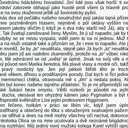
vodnímu lidáckému hovadství. Jiní lidé jsou však horší: ti s
idství zatvrzele obhajují jako husité proti všem (a hlavně pro
e na svou zkaženost ještě až šovinisticky pyšni.
nás dva od počátku našeho soudružství pojí jakási tajná příze
mne pozměněným hlasem, nejméně o půl oktávy vyšším n
lasem jakoby dívčím (i když je o dva roky starší než Já), aby 
í. Tak žvatlají zamilované ženy. Myslím, že ji už napadlo, jak by 
kdyby se se mnou vyspala; viděl jsem to na ní jednou. Muž 
a na muži ostatně také a přiznám se, že i mne to napadlo. Ale 
 rovněž, že by „to“ neudělala, stejně jako Já bych „to“ neuděla
ěru jsem již asi nadobro zkamenělý, protože na „to“ vůbec nik
. Mé odvrácení se od „světa“ je úplné. Jinak na svůj věk a 
cký původ není Marika šeredná. Má plavé vlasy a modré oči, tak
 pravý nordický typ. Jen její jakkoli štíhlé tělo je troc
é věkem, dřinou a prodělanými porody. Dal bych si říct jedin
mermomocí chtěla, otravovala mě s „tím“ a nedala pokoj. A
ím byl konec našeho tajného přátelství. To je mi příjemnější n
ské šukání beze smyslu. Větší rozkoší je působit na její
 ducha, otesávat ten ohyzdný kámen jako Pygmalion a být 
řisprostlé květinářce Líze jejím profesorem Higginsem.
m řečeno, holkám v práci se líbím víc, když jsem úpl
 ostříhaný a oblečený do tílka s obnaženými svalnatými pažem
 se stříhal a dnes na mně mohly všechny oči nechat, dokonce
ntrolorka Olina se na mne uculovala a dvě neznámé brigádni
na roztrhání. Můj jediný nový mužský kolega Karel vyhlíží opro