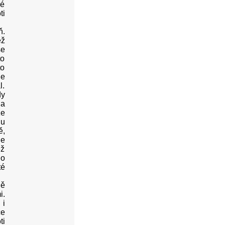
vé
ti
ň.
ež
se
to
to
je
l.
dy
na
že
hu
ě,
le
ež
ho
té
ně
i.
 i
ce
ti