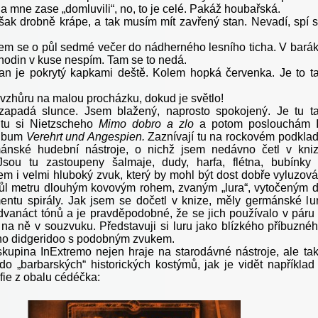
a mne zase „domluvili“, no, to je celé. Pakáž houbařská.
šak drobně krápe, a tak musím mít zavřený stan. Nevadí, spí 
sem se o půl sedmé večer do nádherného lesního ticha. V bará
hodin v kuse nespím. Tam se to nedá.
tan je pokrytý kapkami deště. Kolem hopká červenka. Je to t
 vzhůru na malou procházku, dokud je světlo!
zapadá slunce. Jsem blažený, naprosto spokojený. Je tu t
Čtu si Nietzscheho
Mimo dobro a zlo
a potom poslouchám 
album
Verehrt und Angespien.
Zaznívají tu na rockovém podkla
mánské hudební nástroje, o nichž jsem nedávno četl v kni
Jsou tu zastoupeny šalmaje, dudy, harfa, flétna, bubínky
sem i velmi hluboký zvuk, který by mohl být dost dobře vyluzov
ůl metru dlouhým kovovým rohem, zvaným „lura“, vytočeným 
entu spirály. Jak jsem se dočetl v knize, měly germánské lu
dvanáct tónů a je pravděpodobné, že se jich používalo v páru
e na ně v souzvuku. Představuji si luru jako blízkého příbuzné
ho didgeridoo s podobným zvukem.
upina InExtremo nejen hraje na starodávné nástroje, ale ta
do „barbarských“ historických kostýmů, jak je vidět například
afie z obalu cédéčka: