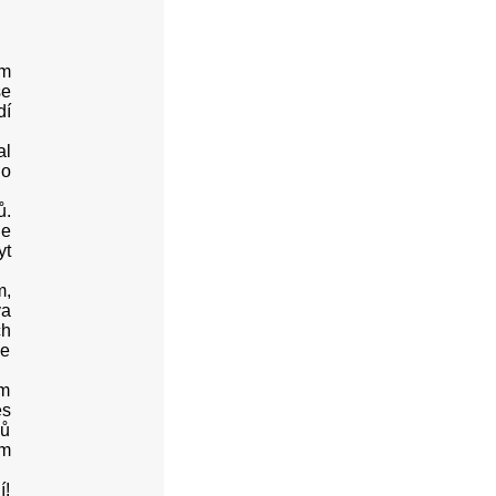
ám
se
dí
al
do
ů.
je
yt
m,
va
ch
je
am
es
ků
am
í!