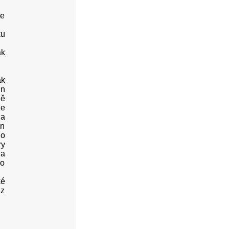
se
ku
ak
ak
In
dě
ze
 a
án
do
ry
 a
ho
ké
 z