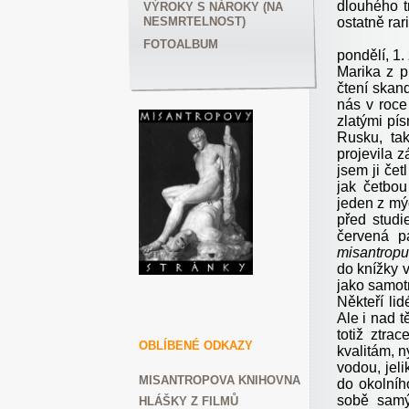
dlouhého t
VÝROKY S NÁROKY (NA
ostatně rar
NESMRTELNOST)
FOTOALBUM
pondělí, 1.
Marika z p
čtení skan
nás v roc
zlatými pí
Rusku, ta
projevila z
jsem ji čet
jak četbou
jeden z mý
před studi
červená p
misantropu
do knížky v
jako samot
Někteří li
Ale i nad t
totiž ztra
OBLÍBENÉ ODKAZY
kvalitám, n
vodou, jel
MISANTROPOVA KNIHOVNA
do okolníh
sobě samý
HLÁŠKY Z FILMŮ