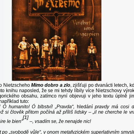
 o Nietzscheho
Mimo dobro a zlo
, zjišťuji po
dvanácti letech, k
uto knihu naposled, že se mi tehdy líbily více Nietzschovy výro
gorického obsahu, zatímco nyní objevuji v jeho textu úplně ji
například tuto:
! Ó humanito! Ó blbství! „Pravda“,
hledání
pravdy má cosi 
ž si člověk přitom počíná až příliš lidsky – „il ne cherche le vr
[1]
re le bi
en“
–, vsa
dím se, že nenajde nic!
t po „svobodě vůle“, v onom metafyzickém superlativním smysl