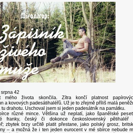
 srpna 42
t mého života skončila. Zítra končí platnost papírový
n a kovových padesátihaléřů. Už je to zřejmě příliš malá peněž
 tu drahotu. Uschoval jsem si jeden padesátník na památku.
rce různé mince. Většina už neplatí, jako španělské peset
ké franky, český či dokonce československý pětihaléř
ř; zbytek brzy určitě platit přestane, jako polský grosz, brits
nny – a možná že i ten jeden eurocent v mé sbírce nebude m