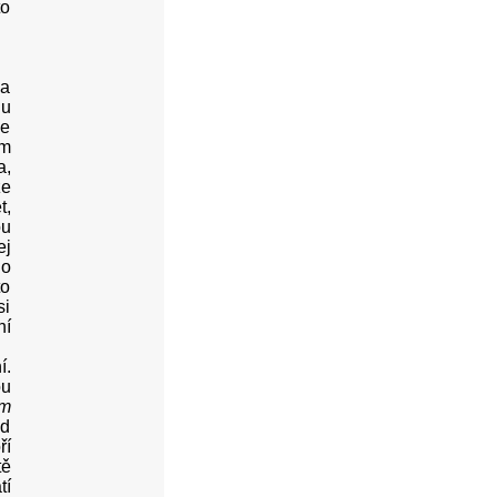
to
na
 u
se
ém
a,
že
t,
ou
ej
ho
to
si
ní
í.
ou
ím
ad
ří
tě
tí