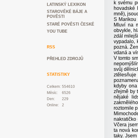
k svému pů
LATINSKÝ LEXIKON
hovadské l
STAROVĚKÉ BÁJE A
mně), jsouc
POVĚSTI
S Marikou 
STARÉ POVĚSTI ČESKÉ
Mluví na 
obvykle, h
YOU TUBE
zdál milejš
vypadalo, 
pozná. Žen
RSS
vdaná a vím
V tomto sm
PŘEHLED ZDROJŮ
nepomýšlím
svůj dělni
ztělesňuje
STATISTIKY
poznamenan
kdyby ona 
Celkem:
554610
zřejmě by t
Měsíc:
6526
nějaké lid
Den:
229
zakrnělého
Online:
2
roztomile p
Mimochode
nakratičko
Včera jsem
ta nová ko
taky. Jsem 