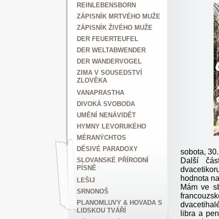
REINLEBENSBORN
ZÁPISNÍK MRTVÉHO MUŽE
ZÁPISNÍK ŽIVÉHO MUŽE
DER FEUERTEUFEL
DER WELTABWENDER
DER WANDERVOGEL
ZIMA V SOUSEDSTVÍ
ZLOVĚKA
VANAPRASTHA
DIVOKÁ SVOBODA
UMĚNÍ NENÁVIDĚT
HYMNY LEVORUKÉHO
MÉRANÝCHTOS
DĚSIVÉ PARADOXY
sobota, 30.
Další čás
SLOVANSKÉ PŘÍRODNÍ
PÍSNĚ
dvacetikoru
hodnota na
LEŠIJ
Mám ve sbí
SRNONOŠ
francouzs
PLANOMLUVY & HOVADA S
dvacetihalé
LIDSKOU TVÁŘÍ
libra a pe