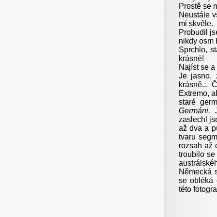
Prostě se n
Neustále v
mi skvěle.
Probudil j
nikdy osm 
Sprchlo, s
krásné!
Najíst se a
Je jasno, 
krásně... 
Extremo, 
staré ger
Germáni.
zaslechl j
až dva a p
tvaru segm
rozsah až 
troubilo s
austrálské
Německá sk
se obléká 
této fotogr