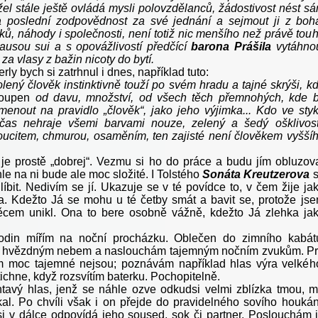
žel stále ještě ovládá mysli polovzdělanců, žádostivost nést s
 poslední zodpovědnost za své jednání a sejmout ji z boh
ků, náhody i společnosti, není totiž nic menšího než právě tou
ausou sui a s opovážlivostí předčící
barona Prášila
vytáhno
a vlasy z bažin nicoty do bytí.
erly bych si zatrhnul i dnes, například tuto:
lený člověk instinktivně touží po svém hradu a tajné skrýši, k
oupen
od davu, množství, od všech těch přemnohých, kde 
enout na pravidlo „člověk“, jako jeho výjimka... Kdo ve sty
čas nehraje všemi barvami nouze, zelený a šedý ošklivost
ucitem, chmurou, osaměním, ten zajisté není člověkem vyšší
je prostě „dobrej“. Vezmu si ho do práce a budu jím obluzov
le na ni bude ale moc složité. I Tolstého
Sonáta Kreutzerova
 líbit. Nedivím se jí. Ukazuje se v té povídce to, v čem žije ja
. Kdežto Já se mohu u té četby smát a bavit se, protože js
cem unikl. Ona to bere osobně vážně, kdežto Já zlehka ja
odin mířím na noční procházku. Oblečen do zimního kabát
 hvězdným nebem a naslouchám tajemným nočním zvukům. P
 moc tajemné nejsou; poznávám například hlas výra velkéh
ichne, když rozsvítím baterku. Pochopitelně.
htavý hlas, jenž se náhle ozve odkudsi velmi zblízka tmou, 
kal. Po chvíli však i on přejde do pravidelného sovího houkán
i v dálce odpovídá jeho soused, sok či partner. Poslouchám 