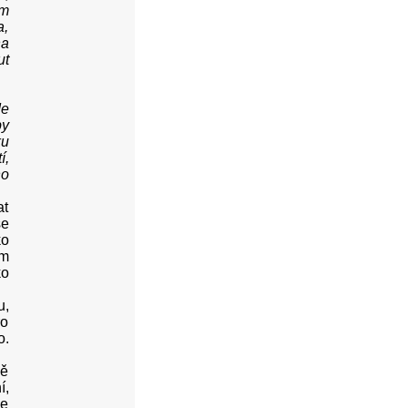
ám
a,
ha
ut
de
by
ku
í,
ho
at
se
ko
em
ko
u,
ro
o.
mě
í,
je