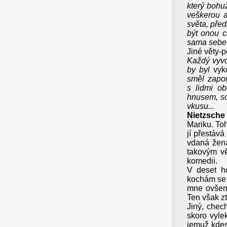
který bohu
veškerou a
světa, před
být onou c
sama sebe z
Jiné věty-p
Každý vyvo
by byl
vyk
směl zapom
s lidmi ob
hnusem, so
vkusu...
Nietzsche
Mariku. Toh
jí přestává
vdaná žena
takovým vě
komedii.
V deset h
kochám se
mne ovšem
Ten však zt
Jiný, chec
skoro vyle
jemuž kdes