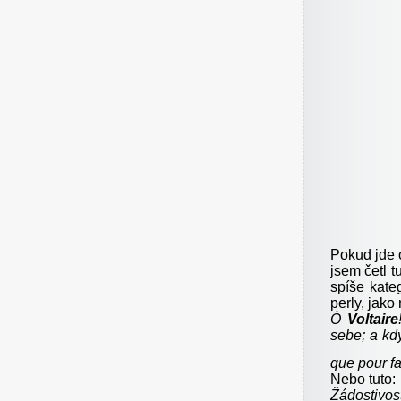
Pokud jde
jsem četl t
spíše kate
perly, jako 
Ó
Voltaire
sebe; a kdy
que pour fai
Nebo tuto:
Žádostivos