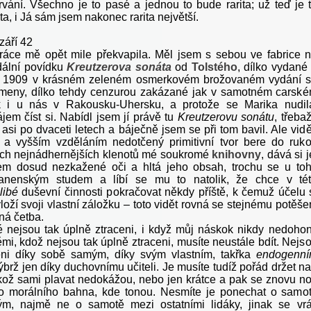
rvání. Všechno je to pasé a jednou to bude rarita; už teď je 
ita, i Já sám jsem nakonec rarita největší.
 září 42
ráce mě opět mile překvapila. Měl jsem s sebou ve fabrice 
dální povídku
Kreutzerova sonáta
od
Tolstého
, dílko vydané
e 1909 v krásném zeleném osmerkovém brožovaném vydání 
smeny, dílko tehdy cenzurou zakázané jak v samotném carsk
k i u nás v Rakousku-Uhersku, a protože se Marika nudil
ájem číst si. Nabídl jsem jí právě tu
Kreutzerovu sonátu
, třeba
l asi po dvaceti letech a báječně jsem se při tom bavil. Ale vidě
 a vyšším vzděláním nedotčený primitivní tvor bere do ruk
ch nejnádhernějších klenotů mé soukromé
knihovny
, dává si j
em dosud nezkažené oči a hltá jeho obsah, trochu se u to
anenským studem a líbí se mu to natolik, že chce v té
libé
duševní činnosti pokračovat někdy příště, k čemuž účelu 
loží svoji vlastní záložku – toto vidět rovná se stejnému potěše
ná četba.
dé nejsou tak úplně ztraceni, i když můj náskok nikdy nedohon
ěmi, kdož nejsou tak úplně ztraceni, musíte neustále bdít. Nejs
ceni díky sobě samým, díky svým vlastním, takřka
endogenn
ýbrž jen díky duchovnímu učiteli. Je musíte tudíž pořád držet n
ikož sami plavat nedokážou, nebo jen krátce a pak se znovu no
o morálního bahna, kde tonou. Nesmíte je ponechat o samo
m, najmě ne o samotě mezi ostatními lidáky, jinak se vrá