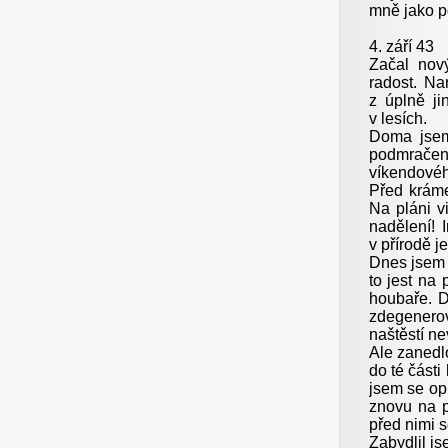
mně jako p
4. září 43
Začal nový
radost. Na
z úplně ji
v lesích.
Doma jsem
podmračen
víkendovéh
Před kráme
Na pláni v
nadělení! 
v přírodě j
Dnes jsem 
to jest na
houbaře. Dv
zdegenerov
naštěstí ne
Ale zanedl
do té části
jsem se op
znovu na 
před nimi s
Zabydlil j