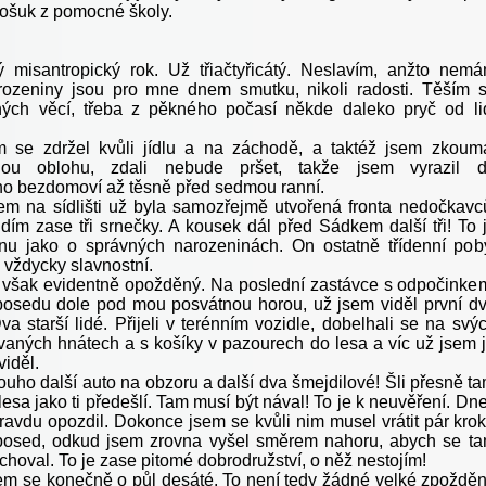
ošuk z pomocné školy.
 misantropický rok. Už třiačtyřicátý. Neslavím, anžto nem
rozeniny jsou pro mne dnem smutku, nikoli radosti. Těším 
ných věcí, třeba z pěkného počasí někde daleko pryč od li
 se zdržel kvůli jídlu a na záchodě, a taktéž jsem zkoum
ou oblohu, zdali nebude pršet, takže jsem vyrazil 
o bezdomoví až těsně před sedmou ranní.
m na sídlišti už byla samozřejmě utvořená fronta nedočkavc
idím zase tři srnečky. A kousek dál před Sádkem další tři! To 
Inu jako o správných narozeninách. On ostatně třídenní pob
e vždycky slavnostní.
však evidentně opožděný. Na poslední zastávce s odpočinke
 posedu dole pod mou posvátnou horou, už jsem viděl první d
a starší lidé. Přijeli v terénním vozidle, dobelhali se na svý
aných hnátech a s košíky v pazourech do lesa a víc už jsem 
viděl.
ouho další auto na obzoru a další dva šmejdilové! Šli přesně t
 lesa jako ti předešlí. Tam musí být nával! To je k neuvěření. Dn
ravdu opozdil. Dokonce jsem se kvůli nim musel vrátit pár kro
posed, odkud jsem zrovna vyšel směrem nahoru, abych se t
choval. To je zase pitomé dobrodružství, o něž nestojím!
sem se konečně o půl desáté. To není tedy žádné velké zpožděn