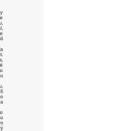
py
ce
u,
í,
de
lí
ta
t.
a,
mé
nu
pu
u,
iš
ho
 a
do
ho
m
rý