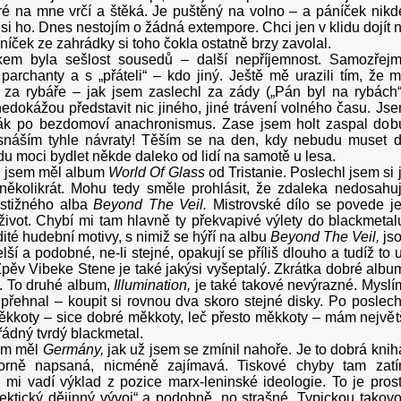
eré na mne vrčí a štěká. Je puštěný na volno – a páníček nikd
i ho. Dnes nestojím o žádná extempore. Chci jen v klidu dojít 
níček ze zahrádky si toho čokla ostatně brzy zavolal.
kem byla sešlost sousedů – další nepříjemnost. Samozřej
parchanty a s „přáteli“ – kdo jiný. Ještě mě urazili tím, že 
 za rybáře – jak jsem zaslechl za zády („Pán byl na rybách“
nedokážou představit nic jiného, jiné trávení volného času. Js
lák po bezdomoví anachronismus. Zase jsem holt zaspal dob
snáším tyhle návraty! Těším se na den, kdy nebudu muset 
u moci bydlet někde daleko od lidí na samotě u lesa.
u jsem měl album
World Of Glass
od Tristanie. Poslechl jsem si 
několikrát. Mohu tedy směle prohlásit, že zdaleka nedosahu
ostižného alba
Beyond The Veil.
Mistrovské dílo se povede j
život. Chybí mi tam hlavně ty překvapivé výlety do blackmetal
té hudební motivy, s nimiž se hýří na albu
Beyond The Veil,
js
elší a podobné, ne-li stejné, opakují se příliš dlouho a tudíž to 
Zpěv Vibeke Stene je také jakýsi vyšeptalý. Zkrátka dobré albu
a. To druhé album,
Illumination,
je také takové nevýrazné. Myslí
 přehnal – koupit si rovnou dva skoro stejné disky. Po poslec
ěkkoty – sice dobré měkkoty, leč přesto měkkoty – mám největ
řádný tvrdý blackmetal.
em měl
Germány,
jak už jsem se zmínil nahoře. Je to dobrá knih
porně napsaná, nicméně zajímavá. Tiskové chyby tam zat
n mi vadí výklad z pozice marx-leninské ideologie. To je pros
lektický dějinný vývoj“ a podobně, no strašné. Typickou takov