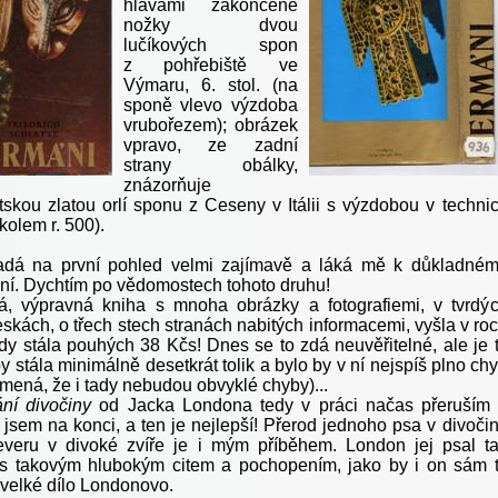
hlavami zakončené
nožky dvou
lučíkových spon
z pohřebiště ve
Výmaru, 6. stol. (na
sponě vlevo výzdoba
vrubořezem); obrázek
vpravo, ze zadní
strany obálky,
znázorňuje
skou zlatou orlí sponu z Ceseny v Itálii s výzdobou v techni
kolem r. 500).
adá na první pohled velmi zajímavě a láká mě k důkladné
ní. Dychtím po vědomostech tohoto druhu!
á, výpravná kniha s mnoha obrázky a fotografiemi, v tvrdý
skách, o třech stech stranách nabitých informacemi, vyšla v ro
dy stála pouhých 38 Kčs! Dnes se to zdá neuvěřitelné, ale je 
y stála minimálně desetkrát tolik a bylo by v ní nejspíš plno ch
mená, že i tady nebudou obvyklé chyby)...
ání divočiny
od Jacka Londona tedy v práci načas přeruším
 jsem na konci, a ten je nejlepší! Přerod jednoho psa v divoči
veru v divoké zvíře je i mým příběhem. London jej psal t
s takovým hlubokým citem a pochopením, jako by i on sám 
o velké dílo Londonovo.