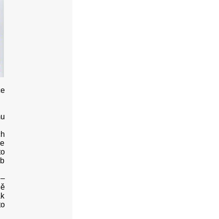
ce
mu
ch
ce
to
yb
 –
ně
ak
to