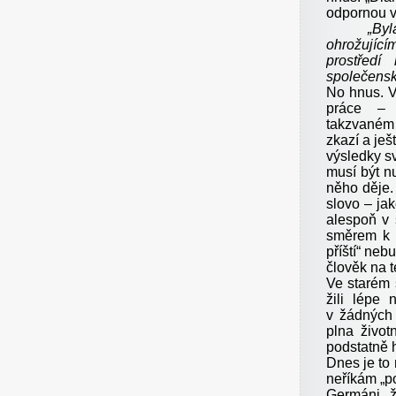
odpornou v
„Byl
ohrožujícím
prostřed
společensk
No hnus. V 
práce – 
takzvaném „
zkazí a ješ
výsledky sv
musí být n
něho děje. 
slovo – jak
alespoň v 
směrem k
příští“ neb
člověk na t
Ve starém 
žili lépe 
v žádných 
plna život
podstatně h
Dnes je to 
neříkám „po
Germáni ž