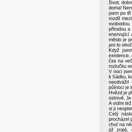
život, dobr
doma! Nemo
jsem po tř
rozdíl mez
svobodou. 
přírodou a
enervující
město je j
pro to otroč
Když jsem
existence,
čas na več
rozlučku s
V noci jse
k Sádku, k
neodvážil 
půlnoci je 
Hvězd je pl
oslnivě. Je
A vidím též
si ji nespl
Celý násl
procházel 
chuť na něc
již zralé