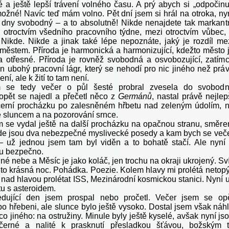
é a ještě lepší trávení volného času. A prý abych si „odpočinu
žné! Navíc teď mám volno. Pět dní jsem si hrál na otroka, ny
i dny svobodný – a to absolutně! Nikde nenajdete tak markant
i otroctvím všedního pracovního týdne, mezi otroctvím vůbec,
Nikde. Nikde a jinak také lépe nepoznáte, jaký je rozdíl me
 městem. Příroda je harmonická a harmonizující, kdežto město 
 a otřesné. Příroda je rovněž svobodná a osvobozující, zatím
en ubohý pracovní lágr, který se nehodí pro nic jiného než prá
ení, ale k žití to tam není.
 se tedy večer o půl šesté probral zvesela do svobod
 opět se najedl a přečetl něco z
Germánů
, nastal právě nejlep
erní procházku po zalesněném hřbetu nad zeleným údolím, 
e sluncem a na pozorování srnce.
m se vydal ještě na další procházku na opačnou stranu, směr
de jsou dva nebezpečné myslivecké posedy a kam bych se več
– už jednou jsem tam byl viděn a to bohatě stačí. Ale nyní
tu bezpečno.
né nebe a Měsíc je jako koláč, jen trochu na okraji ukrojený. Sví
 to krásná noc. Pohádka. Poezie. Kolem hlavy mi prolétá netopý
 nad hlavou prolétat ISS, Mezinárodní kosmickou stanici. Nyní 
etu s asteroidem.
edující den jsem prospal nebo pročetl. Večer jsem se op
po hřebeni, ale slunce bylo ještě vysoko. Dostal jsem však náh
o jiného: na ostružiny. Minule byly ještě kyselé, avšak nyní js
, černé a nalité k prasknutí přesladkou šťávou, božským 