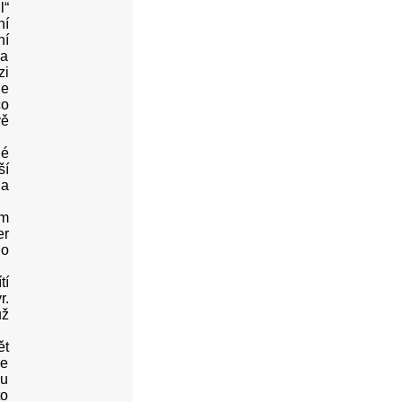
l“
ní
ní
 a
zi
je
co
vě
né
ší
na
em
er
 o
tí
r.
už
ět
le
ou
to