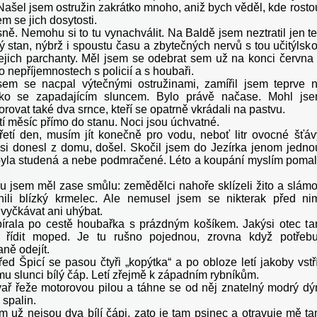
Našel jsem ostružin zakrátko mnoho, aniž bych věděl, kde rosto
em se jich dosytosti.
ně. Nemohu si to tu vynachválit. Na Baldě jsem neztratil jen t
ý stan, nýbrž i spoustu času a zbytečných nervů s tou učitýlsk
jejich parchanty. Měl jsem se odebrat sem už na konci června
 nepříjemnostech s policií a s houbaři.
sem se nacpal výtečnými ostružinami, zamířil jsem teprve 
čko se zapadajícím sluncem. Bylo právě načase. Mohl js
rovat také dva srnce, kteří se opatrně vkrádali na pastvu.
tí měsíc přímo do stanu. Noci jsou úchvatné.
třetí den, musím jít konečně pro vodu, neboť litr ovocné šťáv
 si donesl z domu, došel. Skočil jsem do Jezírka jenom jedno
yla studená a nebe podmračené. Léto a koupání myslím poma
 jsem měl zase smůlu: zemědělci nahoře sklízeli žito a slám
ili blízký krmelec. Ale nemusel jsem se nikterak před ni
vyčkávat ani uhýbat.
írala po cestě houbařka s prázdným košíkem. Jakýsi otec t
a řídit moped. Je tu rušno pojednou, zrovna když potřebu
ně odejít.
ed Špicí se pasou čtyři „kopýtka“ a po obloze letí jakoby vstř
u slunci bílý čáp. Letí zřejmě k západním rybníkům.
vař řeže motorovou pilou a táhne se od něj znatelný modrý d
spalin.
 už nejsou dva bílí čápi, zato je tam psinec a otravuje mě t