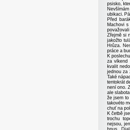
psisko, kt
Nevšímám s
ubikaci. Pá
Před bará
Machovi s 
považovali
Zřejmě si 
jakožto tu
Hrůza. Ne
práce a bud
K poslech
za víkend 
kvalit ned
jednou za 
Také nápadi
tentokrát d
není ono. 
ale slabot
že jsem to
takovéto m
chuť na po
K četbě js
trochu to
nejsou, je
hnus. „Dia