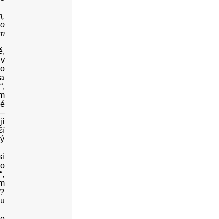
m,
ho
ám
ě,
 v
no
za
“,
em
bé
 –
jí
ší
ný
si
ho
“,
om
s?
mu
ve