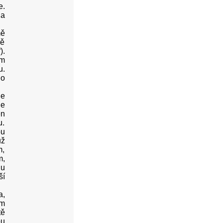
e.
na
mě
mě
).
em
u.
do
je
je
en
u.
ou
už
m,
m,
hu
ší
a,
ím
tě
ou