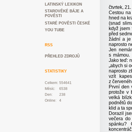
LATINSKÝ LEXIKON
čtvrtek, 21
STAROVĚKÉ BÁJE A
Cestou na 
POVĚSTI
hned na kra
(snad slim
STARÉ POVĚSTI ČESKÉ
když jsem 
YOU TUBE
před sedmo
žádní a je
naprosto n
RSS
Jen nemám
s mámou. 
PŘEHLED ZDROJŮ
Jako teď: 
„abych si 
naprosto z
STATISTIKY
vzít kape
z červeného
Celkem:
554641
První den 
Měsíc:
6538
protože v 
Den:
238
velká blíz
Online:
4
podnětů dom
klid a ta s
Dorazil js
večera do 
spánku? 
koncentráč