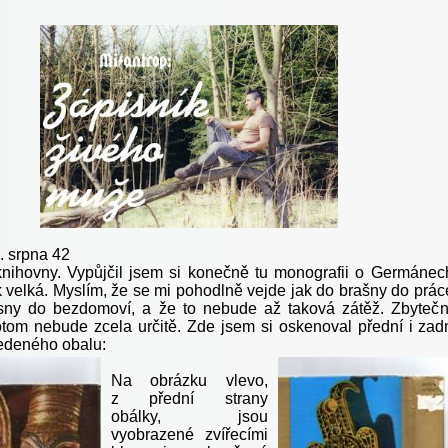
. srpna 42
nihovny. Vypůjčil jsem si konečně tu monografii o Germánec
k velká. Myslím, že se mi pohodlně vejde jak do brašny do prác
sny do bezdomoví, a že to nebude až taková zátěž. Zbyteč
potom nebude zcela určitě. Zde jsem si oskenoval přední i zad
edeného obalu:
Na obrázku vlevo,
z přední strany
obálky, jsou
vyobrazené zvířecími