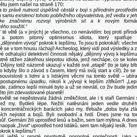
ětu jsem našel na straně 170:
a to právě nutnost úspěšně obstát v boji s přírodním prostředí
 samu existenci tohoto pobřežního obyvatelstva, jež vedla v je
í ke značnému rozvoji výrobních sil a k novým form
ého soužití.“
té větě (a v jiných) je všechno, co nenávidím: boj proti přírod
a potom pitomý optimismus idiota, který spatřuje
dějinném vývoji“ pokrok k lepšímu. To jsou ti pokrokáři: všech
tě se v tom hnusu ráchají! Archeolog, který vidí pod výsledky a 
é odhalující detektivní činnosti nějaký „dějinný vývoj k lepšímu
utně stižen zákeřnou slepotou idiota, jenž nechápe, co se kol
Dějiny totiž názorně ukazují v každé své „etapě“ (to je taky bl
o kdyby šlo o závod s časem, který má svůj start a cíl!), že se
souvislosti s lidmi a s lidskými věcmi na tomto světě – ubíra
 postupnému
úpadku
, nikoli k „vývoji k lepším zítřkům“! „Lep
ude, zatímco lepší minulé bylo a už se nevrátí, co živ bude jedi
éto jím zdevastované planetě!
světě se nepěstovala žádná změkčilost, ale i ti staří Germáni 
než my. Bydleli lépe. Nežili natěsnáni jeden vedle druhé
koncentráčnických barácích jako my, třebaže „doba byla zlá
ních nejistot a bojů. Byli svobodní a hrdí. Dnes jsme na t
ůř. Germáni žili uprostřed lesů a bažin, sem tam mýtina. A dne
naopak „život“ uprostřed hord lidáků, sem tam nějaký lesík. To
krok k lepšímu“!
ili ještě v prosté prvobytně pospolné společnosti, jako 