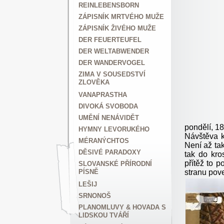
REINLEBENSBORN
ZÁPISNÍK MRTVÉHO MUŽE
ZÁPISNÍK ŽIVÉHO MUŽE
DER FEUERTEUFEL
DER WELTABWENDER
DER WANDERVOGEL
ZIMA V SOUSEDSTVÍ
ZLOVĚKA
VANAPRASTHA
DIVOKÁ SVOBODA
UMĚNÍ NENÁVIDĚT
pondělí, 18
HYMNY LEVORUKÉHO
Návštěva k
MÉRANÝCHTOS
Není až ta
DĚSIVÉ PARADOXY
tak do kro
přítěž to 
SLOVANSKÉ PŘÍRODNÍ
stranu pov
PÍSNĚ
LEŠIJ
SRNONOŠ
PLANOMLUVY & HOVADA S
LIDSKOU TVÁŘÍ