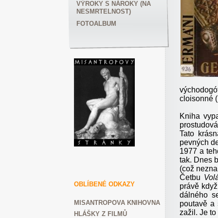
VÝROKY S NÁROKY (NA
NESMRTELNOST)
FOTOALBUM
východogót
cloisonné (
Kniha vyp
prostudová
Tato krásn
pevných de
1977 a teh
tak. Dnes b
(což nezna
Četbu
Vol
OBLÍBENÉ ODKAZY
právě když
dálného se
MISANTROPOVA KNIHOVNA
poutavě a 
zažil. Je t
HLÁŠKY Z FILMŮ