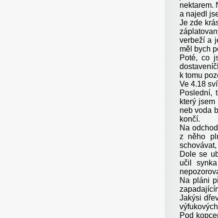
nektarem. 
a najedl js
Je zde krás
záplatovan
verbeží a 
měl bych po
Poté, co j
dostavení
k tomu pozo
Ve 4.18 sví
Poslední, 
který jsem
neb voda b
končí.
Na odchodu
z něho pln
schovávat, 
Dole se ub
učil synk
nepozorova
Na pláni př
zapadajícím
Jakýsi dře
výfukových 
Pod kopcem