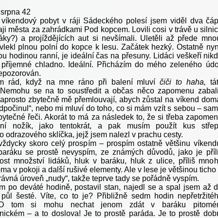
. srpna 42
víkendový pobyt v ráji Sádeckého polesí jsem viděl dva čá
ji města za zahrádkami Pod kopcem. Lovili cosi v trávě u silni
áky?) a projíždějících aut si nevšímali. Uletěli až přede mno
vlekl plnou polní do kopce k lesu. Začátek hezký. Ostatně nyn
u hodinou ranní, je ideální čas na přesuny. Lidáci veškeří nik
 příjemné chladno. Ideální. Přicházím do mého zeleného údo
epozorován.
 rád, když na mne ráno při balení mluví
čiči to haha,
tá
Nemohu se na to soustředit a občas něco zapomenu zabali
naprosto zbytečně mě přemlouvají, abych zůstal na víkend dom
odpočinul“, nebo mi mluví do toho, co si mám vzít s sebou – sa
bytečné řeči. Akorát to má za následek to, že si třeba zapome
sní nožík, jako tentokrát, a pak musím použít kus stře
 odrazového sklíčka, jejž jsem nalezl v prachu cesty.
vždycky skoro celý prospím – prospím ostatně většinu víkend
baráku se prostě nevyspím, ze známých důvodů, jako je příl
kost množství lidáků, hluk v baráku, hluk z ulice, příliš mno
a v pokoji a další rušivé elementy. Ale v lese je většinou ticho
právná úroveň „nudy“, takže teprve tady se pořádně vyspím.
em po deváté hodině, postavil stan, najedl se a spal jsem až 
půl šesté. Víte, co to je? Přibližně sedm hodin nepřetržité
O tom si mohu nechat jenom zdát v baráku pitomé
nickém – a to doslova! Je to prostě paráda. Je to prostě dob