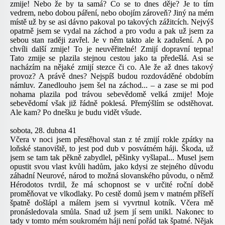
zmije! Nebo že by ta samá? Co se to dnes děje? Je to tím
vedrem, nebo dobou páření, nebo obojím zároveň? Jiný na mém
místě už by se asi dávno pakoval po takových zážitcích. Nejvýš
opatrně jsem se vydal na záchod a pro vodu a pak už jsem za
sebou stan raději zavřel. Je v něm takto ale k zadušení. A po
chvíli další zmije! To je neuvěřitelné! Zmijí dopravní tepna!
Tato zmije se plazila stejnou cestou jako ta předešlá. Asi se
nacházím na nějaké zmijí stezce či co. Ale že až dnes takový
provoz? A právě dnes? Nejspíš budou rozdováděné obdobím
námluv. Zanedlouho jsem šel na záchod... – a zase se mi pod
nohama plazila pod trávou sebevědomě velká zmije! Moje
sebevědomí však již řádně poklesá. Přemýšlím se odstěhovat.
Ale kam? Po dnešku je budu vidět všude.
sobota, 28. dubna 41
Včera v noci jsem přestěhoval stan z té zmijí rokle zpátky na
loňské stanoviště, to jest pod dub v posvátném háji. Škoda, už
jsem se tam tak pěkně zabydlel, pěšinky vyšlapal... Musel jsem
opustit svou vlast kvůli hadům, jako kdysi ze stejného důvodu
záhadní Neurové, národ to možná slovanského původu, o němž
Hérodotos tvrdil, že má schopnost se v určité roční době
proměňovat ve vlkodlaky. Po cestě domů jsem v matném příšeří
špatně došlápl a málem jsem si vyvrtnul kotník. Včera mě
pronásledovala smůla. Snad už jsem jí sem unikl. Nakonec to
tady v tomto mém soukromém háji není pořád tak špatné. Nějak