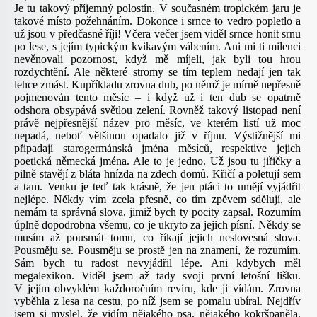
Je tu takový příjemný polostín. V současném tropickém jaru je
takové místo požehnáním. Dokonce i srnce to vedro popletlo a
už jsou v předčasné říji! Včera večer jsem viděl srnce honit srnu
po lese, s jejím typickým kvikavým vábením. Ani mi ti milenci
nevěnovali pozornost, když mě míjeli, jak byli tou hrou
rozdychtění. Ale některé stromy se tím teplem nedají jen tak
lehce zmást. Kupříkladu zrovna dub, po němž je mírně nepřesně
pojmenován tento měsíc – i když už i ten dub se opatrně
odshora obsypává světlou zelení. Rovněž takový listopad není
právě nejpřesnější název pro měsíc, ve kterém listí už moc
nepadá, neboť většinou opadalo již v říjnu. Výstižnější mi
připadají starogermánská jména měsíců, respektive jejich
poetická německá jména. Ale to je jedno. Už jsou tu jiřičky a
pilně stavějí z bláta hnízda na zdech domů. Křičí a poletují sem
a tam. Venku je teď tak krásně, že jen ptáci to umějí vyjádřit
nejlépe. Někdy vím zcela přesně, co tím zpěvem sdělují, ale
nemám ta správná slova, jimiž bych ty pocity zapsal. Rozumím
úplně dopodrobna všemu, co je ukryto za jejich písní. Někdy se
musím až pousmát tomu, co říkají jejich neslovesná slova.
Pousměju se. Pousměju se prostě jen na znamení, že rozumím.
Sám bych tu radost nevyjádřil lépe. Ani kdybych měl
megalexikon. Viděl jsem až tady svoji první letošní lišku.
V jejím obvyklém každoročním revíru, kde ji vídám. Zrovna
vyběhla z lesa na cestu, po níž jsem se pomalu ubíral. Nejdřív
jsem si myslel, že vidím nějakého psa, nějakého kokršpaněla,