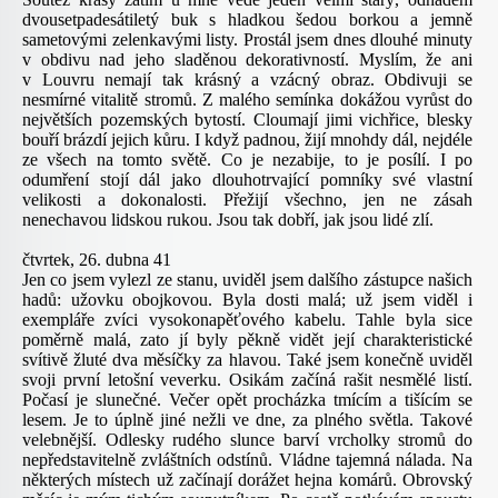
dvousetpadesátiletý buk s hladkou šedou borkou a jemně
sametovými zelenkavými listy. Prostál jsem dnes dlouhé minuty
v obdivu nad jeho sladěnou dekorativností. Myslím, že ani
v Louvru nemají tak krásný a vzácný obraz. Obdivuji se
nesmírné vitalitě stromů. Z malého semínka dokážou vyrůst do
největších pozemských bytostí. Cloumají jimi vichřice, blesky
bouří brázdí jejich kůru. I když padnou, žijí mnohdy dál, nejdéle
ze všech na tomto světě. Co je nezabije, to je posílí. I po
odumření stojí dál jako dlouhotrvající pomníky své vlastní
velikosti a dokonalosti. Přežijí všechno, jen ne zásah
nenechavou lidskou rukou. Jsou tak dobří, jak jsou lidé zlí.
čtvrtek, 26. dubna 41
Jen co jsem vylezl ze stanu, uviděl jsem dalšího zástupce našich
hadů: užovku obojkovou. Byla dosti malá; už jsem viděl i
exempláře zvíci vysokonapěťového kabelu. Tahle byla sice
poměrně malá, zato jí byly pěkně vidět její charakteristické
svítivě žluté dva měsíčky za hlavou. Také jsem konečně uviděl
svoji první letošní veverku. Osikám začíná rašit nesmělé listí.
Počasí je slunečné. Večer opět procházka tmícím a tišícím se
lesem. Je to úplně jiné nežli ve dne, za plného světla. Takové
velebnější. Odlesky rudého slunce barví vrcholky stromů do
nepředstavitelně zvláštních odstínů. Vládne tajemná nálada. Na
některých místech už začínají dorážet hejna komárů. Obrovský