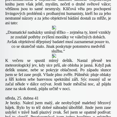
knihu jsem však ještě, myslím, nečetl o druhé světové válce;
většinou jsou to samé nesmysly. Klíčová věta pro pochopení
Irvingových problémů s prolhanými humanisty, kteří ho za jeho
nestranné názory a za jeho objektivní bádání dostali za mříže, je
asi tato:
„Dramatické nadsázky umírají těžko – zejména ty, které vznikly
ze zoufalé potřeby zvýšení morálky ve válečných dobách.
Avšak objektivní dějepisný badatel musí zaznamenat pouze to,
co se skutečně stalo. Jinak poskytuje potomstvu medvědí
službu.“
K večeru se spustil mírný deštík. Nastal přesně ten
meteorologický jev, kdy sice prší, ale obloha je jasná. Když pak
deštík ustane, nebe se pokryje oblačností. Po západu slunce
jsem se šel zase projít. Všude plno zvěře. Půlměsíc pluje oblaky
a šíří kolem sebe barevnou spektrální záři. Sýc rousný už se
začal někde v dálce ozývat. Jestli bude měsíčná noc, až půjdu
zase na skok domů, půjdu určitě v noci.
středa, 25. dubna 41
Je hezky. Nalezl jsem malý, ale neobyčejně malebný březový
hájek. Bylo by to též dobré náhradní tábořiště. Jinde jsem zase
uslyšel v trávě hadí plazivý zvuk. Šel jsem se opatrně podívat:
byl to slepýš. Prozkoumával jsem jednu houštinu u místního