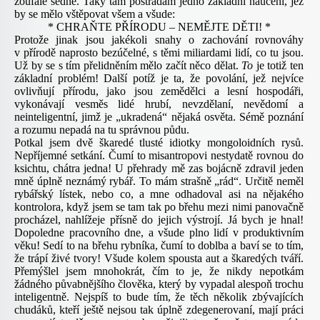
zoufale šedne. Taky tam postrádám jedno základní naučení, jež
by se mělo vštěpovat všem a všude:
*
CHRAŇTE PŘÍRODU – NEMĚJTE DĚTI! *
Protože jinak jsou jakékoli snahy o zachování rovnováhy
v přírodě naprosto bezúčelné, s těmi miliardami lidí, co tu jsou.
Už by se s tím přelidněním mělo začít něco dělat.
To
je totiž ten
základní problém! Další potíž je ta, že povolání, jež nejvíce
ovlivňují přírodu, jako jsou zemědělci a lesní hospodáři,
vykonávají vesměs lidé hrubí, nevzdělaní, nevědomí a
neinteligentní, jimž je „ukradená“ nějaká osvěta. Sémě poznání
a rozumu nepadá na tu správnou půdu.
Potkal jsem dvě škaredé tlusté idiotky mongoloidních rysů.
Nepříjemné setkání. Čumí to misantropovi nestydatě rovnou do
ksichtu, chátra jedna! U přehrady mě zas bojácně zdravil jeden
mně úplně neznámý rybář. To mám strašně „rád“. Určitě neměl
rybářský lístek, nebo co, a mne odhadoval asi na nějakého
kontrolora, když jsem se tam tak po břehu mezi nimi panovačně
procházel, nahlížeje přísně do jejich výstrojí. Já bych je hnal!
Dopoledne pracovního dne, a všude plno lidí v produktivním
věku! Sedí to na břehu rybníka, čumí to doblba a baví se to tím,
že trápí živé tvory! Všude kolem spousta aut a škaredých tváří.
Přemýšlel jsem mnohokrát, čím to je, že nikdy nepotkám
žádného půvabnějšího člověka, který by vypadal alespoň trochu
inteligentně. Nejspíš to bude tím, že těch několik zbývajících
chudáků, kteří ještě nejsou tak úplně zdegenerovaní, mají práci