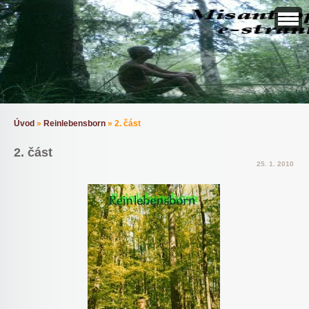
Úvod
»
Reinlebensborn
»
2. část
2. část
25. 1. 2010