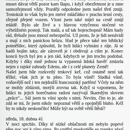
muset dávat větší pozor kam šlapu, i když obezřetnost je u mne
samozřejmostí vždy. Později odpoledne jsem našel třetí zmiji.
Tentokrát to však bylo jen mrtvé mláďátko v prachu lesní cesty,
zřejmě přejeté vozem. Vloni jsem také míjel na cestě zmijí
mládě. Bylo ale živé a s hlavou vztyčenou stočené ve
výhrůžném postoji. Tak malá, a už tak bojeschopná! Mám hady
rád, třebaže jsou mnozí nebezpeční. Už proto, že je lidi nenávidí
a mají z nich panickou hrůzu. Had je přece také ten biblický
potměšilec, který způsobil, že byli lidáci vyhnáni z ráje. Já se
hadů bojím taky, ale zároveň je i obdivuji a ctím je. Konec
konců bych byl jen a jen rád, kdybych se jim trochu podobal.
Kdyby i díky mně jednou ta vypasená lidská havěť zmizela
nejen z rajské zahrady Edenu, ale i z celé planety Země!
Našel jsem bíle rozkvetlý trnkový keř, což ostatně není tak
těžké, však jich je tu plno. To byla vůně! Sladká vůně,
voňavější než i ten nejdražší francouzský parfém! Včely na něm
se mohly zbláznit, motýli zrovna tak. Když si vzpomenu, že
lidáci tu jejich horečnatou radost nazývají škaredým slovem
„práce“... Sál jsem tu vůni spolu s nimi. Nevím, čím to je, ale
zdá se mi, že jsem nikdy nepoznal větší a opojnější blaho. Kéž
by to nikdy neskončilo! Může být na světě větší štěstí?
středa, 18. dubna 41
V noci sprchlo. Díky té nízké oblačnosti mi nebylo poprvé
přes noc ani k ránu zima. Po vnitřní moskytiéře se zvenku plazí