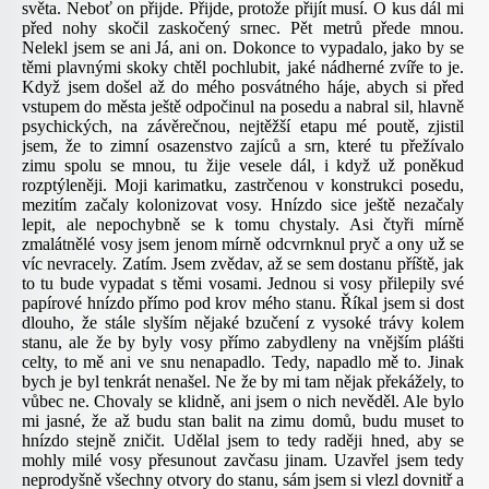
světa. Neboť on přijde. Přijde, protože přijít musí. O kus dál mi
před nohy skočil zaskočený srnec. Pět metrů přede mnou.
Nelekl jsem se ani Já, ani on. Dokonce to vypadalo, jako by se
těmi plavnými skoky chtěl pochlubit, jaké nádherné zvíře to je.
Když jsem došel až do mého posvátného háje, abych si před
vstupem do města ještě odpočinul na posedu a nabral sil, hlavně
psychických, na závěrečnou, nejtěžší etapu mé poutě, zjistil
jsem, že to zimní osazenstvo zajíců a srn, které tu přežívalo
zimu spolu se mnou, tu žije vesele dál, i když už poněkud
rozptýleněji. Moji karimatku, zastrčenou v konstrukci posedu,
mezitím začaly kolonizovat vosy. Hnízdo sice ještě nezačaly
lepit, ale nepochybně se k tomu chystaly. Asi čtyři mírně
zmalátnělé vosy jsem jenom mírně odcvrnknul pryč a ony už se
víc nevracely. Zatím. Jsem zvědav, až se sem dostanu příště, jak
to tu bude vypadat s těmi vosami. Jednou si vosy přilepily své
papírové hnízdo přímo pod krov mého stanu. Říkal jsem si dost
dlouho, že stále slyším nějaké bzučení z vysoké trávy kolem
stanu, ale že by byly vosy přímo zabydleny na vnějším plášti
celty, to mě ani ve snu nenapadlo. Tedy, napadlo mě to. Jinak
bych je byl tenkrát nenašel. Ne že by mi tam nějak překážely, to
vůbec ne. Chovaly se klidně, ani jsem o nich nevěděl. Ale bylo
mi jasné, že až budu stan balit na zimu domů, budu muset to
hnízdo stejně zničit. Udělal jsem to tedy raději hned, aby se
mohly milé vosy přesunout zavčasu jinam. Uzavřel jsem tedy
neprodyšně všechny otvory do stanu, sám jsem si vlezl dovnitř a