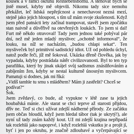
kousek a v rámci okruhu Reinlebensbornu. A stěhovat bych se
jistě musel, kdyby mě objevili. Nikomu tady sice nemohu
překážet, leč lidská nepřejícnost a nenechavost nezná mezí,
stejně jako jejich hloupost, s tím už mám svoje zkušenosti. Když
jsem před patnácti lety začínal trampovat, stavěl jsem zpočátku
stan naivně a důvěřivě na otevřených loukách. To jsem si dal!
Furt mě někdo otravoval! Tady jsem jednou také pobýval pár
dní, než mě jeden mladý myslivec „ochotně informoval“, že
louku, na níž se nacházím, „budou chlapi sekat“. Ten
mysliveček byl primitivní sadistický idiot. Už od pohledu úchyl,
natož podle řeči, jíž mě šokoval. Ukázka dřeně člověka, jak by
vypadala, kdyby postrádala nátěr civilizovanosti. Byl to ten typ
parafilika, který by jinak ukájel svůj sadismus znásilňováním a
zabíjením žen, kdyby se nestal kulturně únosným myslivcem.
Pamatuji si dodnes, jak mi říká:
„Vidíš tamhle tu srnu s mládětem? Mám ji zastřelit? Chceš se
podívat?“
Šok.
Jsem zvědavý, co bude, až vypukne v létě zase ta jejich
houbařská mánie. Ale starat se chci teprve až starosti přijdou,
dřív ne. Teď si chci užívat zdejší nádherné přírody. Ze začátku
jsem občas bloudil, když jsem hledal tábor (tak je ukrytý!), ale
nyní už tady znám každý kout. Už mi zdejší krajina nepřipadá
tak rozlehlá jako napoprvé, i když rozlehlá vskutku je a projít jí,
byť i jen po okruhu, je značně zdlouhavé a vyčerpávající se