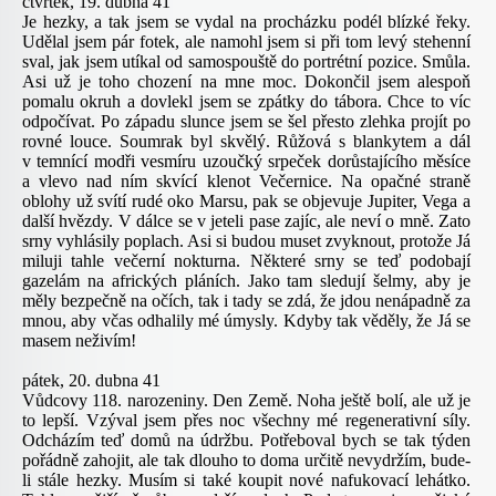
čtvrtek, 19. dubna 41
Je hezky, a tak jsem se vydal na procházku podél blízké řeky.
Udělal jsem pár fotek, ale namohl jsem si při tom levý stehenní
sval, jak jsem utíkal od samospouště do portrétní pozice. Smůla.
Asi už je toho chození na mne moc. Dokončil jsem alespoň
pomalu okruh a dovlekl jsem se zpátky do tábora. Chce to víc
odpočívat. Po západu slunce jsem se šel přesto zlehka projít po
rovné louce. Soumrak byl skvělý. Růžová s blankytem a dál
v temnící modři vesmíru uzoučký srpeček dorůstajícího měsíce
a vlevo nad ním skvící klenot Večernice. Na opačné straně
oblohy už svítí rudé oko Marsu, pak se objevuje Jupiter, Vega a
další hvězdy. V dálce se v jeteli pase zajíc, ale neví o mně. Zato
srny vyhlásily poplach. Asi si budou muset zvyknout, protože Já
miluji tahle večerní nokturna. Některé srny se teď podobají
gazelám na afrických pláních. Jako tam sledují šelmy, aby je
měly bezpečně na očích, tak i tady se zdá, že jdou nenápadně za
mnou, aby včas odhalily mé úmysly. Kdyby tak věděly, že Já se
masem neživím!
pátek, 20. dubna 41
Vůdcovy 118. narozeniny. Den Země. Noha ještě bolí, ale už je
to lepší. Vzýval jsem přes noc všechny mé regenerativní síly.
Odcházím teď domů na údržbu. Potřeboval bych se tak týden
pořádně zahojit, ale tak dlouho to doma určitě nevydržím, bude-
li stále hezky. Musím si také koupit nové nafukovací lehátko.