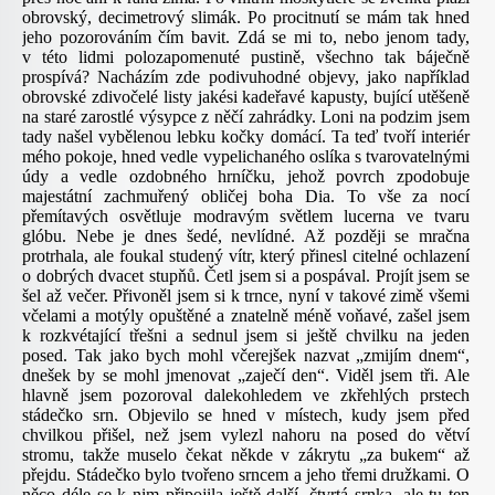
obrovský, decimetrový slimák. Po procitnutí se mám tak hned
jeho pozorováním čím bavit. Zdá se mi to, nebo jenom tady,
v této lidmi polozapomenuté pustině, všechno tak báječně
prospívá? Nacházím zde podivuhodné objevy, jako například
obrovské zdivočelé listy jakési kadeřavé kapusty, bující utěšeně
na staré zarostlé výsypce z něčí zahrádky. Loni na podzim jsem
tady našel vybělenou lebku kočky domácí. Ta teď tvoří interiér
mého pokoje, hned vedle vypelichaného oslíka s tvarovatelnými
údy a vedle ozdobného hrníčku, jehož povrch zpodobuje
majestátní zachmuřený obličej boha Dia. To vše za nocí
přemítavých osvětluje modravým světlem lucerna ve tvaru
glóbu. Nebe je dnes šedé, nevlídné. Až později se mračna
protrhala, ale foukal studený vítr, který přinesl citelné ochlazení
o dobrých dvacet stupňů. Četl jsem si a pospával. Projít jsem se
šel až večer. Přivoněl jsem si k trnce, nyní v takové zimě všemi
včelami a motýly opuštěné a znatelně méně voňavé, zašel jsem
k rozkvétající třešni a sednul jsem si ještě chvilku na jeden
posed. Tak jako bych mohl včerejšek nazvat „zmijím dnem“,
dnešek by se mohl jmenovat „zaječí den“. Viděl jsem tři. Ale
hlavně jsem pozoroval dalekohledem ve zkřehlých prstech
stádečko srn. Objevilo se hned v místech, kudy jsem před
chvilkou přišel, než jsem vylezl nahoru na posed do větví
stromu, takže muselo čekat někde v zákrytu „za bukem“ až
přejdu. Stádečko bylo tvořeno srncem a jeho třemi družkami. O
něco déle se k nim připojila ještě další, čtvrtá srnka, ale tu ten