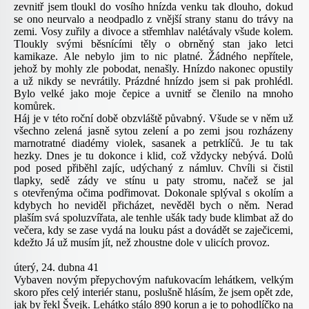
zevnitř jsem tloukl do vosího hnízda venku tak dlouho, dokud
se ono neurvalo a neodpadlo z vnější strany stanu do trávy na
zemi. Vosy zuřily a divoce a střemhlav nalétávaly všude kolem.
Tloukly svými běsnícími těly o obrněný stan jako letci
kamikaze. Ale nebylo jim to nic platné. Žádného nepřítele,
jehož by mohly zle pobodat, nenašly. Hnízdo nakonec opustily
a už nikdy se nevrátily. Prázdné hnízdo jsem si pak prohlédl.
Bylo velké jako moje čepice a uvnitř se členilo na mnoho
komůrek.
Háj je v této roční době obzvláště půvabný. Všude se v něm už
všechno zelená jasně sytou zelení a po zemi jsou rozházeny
marnotratné diadémy violek, sasanek a petrklíčů. Je tu tak
hezky. Dnes je tu dokonce i klid, což vždycky nebývá. Dolů
pod posed přiběhl zajíc, udýchaný z námluv. Chvíli si čistil
tlapky, sedě zády ve stínu u paty stromu, načež se jal
s otevřenýma očima podřimovat. Dokonale splýval s okolím a
kdybych ho neviděl přicházet, nevěděl bych o něm. Nerad
plaším svá spoluzvířata, ale tenhle ušák tady bude klimbat až do
večera, kdy se zase vydá na louku pást a dovádět se zaječicemi,
kdežto Já už musím jít, než zhoustne dole v ulicích provoz.
úterý, 24. dubna 41
Vybaven novým přepychovým nafukovacím lehátkem, velkým
skoro přes celý interiér stanu, poslušně hlásím, že jsem opět zde,
jak by řekl Švejk. Lehátko stálo 890 korun a je to pohodlíčko na