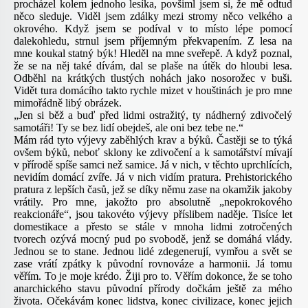
procházel kolem jednoho lesíka, povšiml jsem si, že mě odtud
něco sleduje. Viděl jsem zdálky mezi stromy něco velkého a
okrového. Když jsem se podíval v to místo lépe pomocí
dalekohledu, strnul jsem příjemným překvapením. Z lesa na
mne koukal statný býk! Hleděl na mne sveřepě. A když poznal,
že se na něj také dívám, dal se plaše na útěk do hloubi lesa.
Odběhl na krátkých tlustých nohách jako nosorožec v buši.
Vidět tura domácího takto rychle mizet v houštinách je pro mne
mimořádně libý obrázek.
„Jen si běž a buď před lidmi ostražitý, ty nádherný zdivočelý
samotáři! Ty se bez lidí obejdeš, ale oni bez tebe ne.“
Mám rád tyto výjevy zaběhlých krav a býků. Častěji se to týká
ovšem býků, neboť sklony ke zdivočení a k samotářství mívají
v přírodě spíše samci než samice. Já v nich, v těchto uprchlících,
nevidím domácí zvíře. Já v nich vidím pratura. Prehistorického
pratura z lepších časů, jež se díky němu zase na okamžik jakoby
vrátily. Pro mne, jakožto pro absolutně „nepokrokového
reakcionáře“, jsou takovéto výjevy příslibem naděje. Tisíce let
domestikace a přesto se stále v mnoha lidmi zotročených
tvorech ozývá mocný pud po svobodě, jenž se domáhá vlády.
Jednou se to stane. Jednou lidé zdegenerují, vymřou a svět se
zase vrátí zpátky k původní rovnováze a harmonii. Já tomu
věřím. To je moje krédo. Žiji pro to. Věřím dokonce, že se toho
anarchického stavu původní přírody dočkám ještě za mého
života. Očekávám konec lidstva, konec civilizace, konec jejich