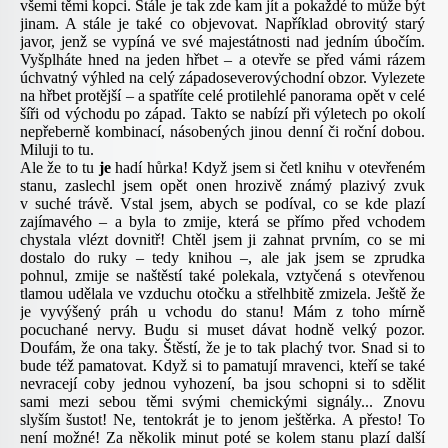
všemi těmi kopci. Stále je tak zde kam jít a pokaždé to může být
jinam. A stále je také co objevovat. Například obrovitý starý
javor, jenž se vypíná ve své majestátnosti nad jedním úbočím.
Vyšplháte hned na jeden hřbet – a otevře se před vámi rázem
úchvatný výhled na celý západoseverovýchodní obzor. Vylezete
na hřbet protější – a spatříte celé protilehlé panorama opět v celé
šíři od východu po západ. Takto se nabízí při výletech po okolí
nepřeberně kombinací, násobených jinou denní či roční dobou.
Miluji to tu.
Ale že to tu
je
hadí hůrka! Když jsem si četl knihu v otevřeném
stanu, zaslechl jsem opět onen hrozivě známý plazivý zvuk
v suché trávě. Vstal jsem, abych se podíval, co se kde plazí
zajímavého – a byla to zmije, která se přímo před vchodem
chystala vlézt dovnitř! Chtěl jsem ji zahnat prvním, co se mi
dostalo do ruky – tedy knihou –, ale jak jsem se zprudka
pohnul, zmije se naštěstí také polekala, vztyčená s otevřenou
tlamou udělala ve vzduchu otočku a střelhbitě zmizela. Ještě že
je vyvýšený práh u vchodu do stanu! Mám z toho mírně
pocuchané nervy. Budu si muset dávat hodně velký pozor.
Doufám, že ona taky. Štěstí, že je to tak plachý tvor. Snad si to
bude též pamatovat. Když si to pamatují mravenci, kteří se také
nevracejí coby jednou vyhození, ba jsou schopni si to sdělit
sami mezi sebou těmi svými chemickými signály... Znovu
slyším šustot! Ne, tentokrát je to jenom ještěrka. A přesto! To
není možné! Za několik minut poté se kolem stanu plazí další