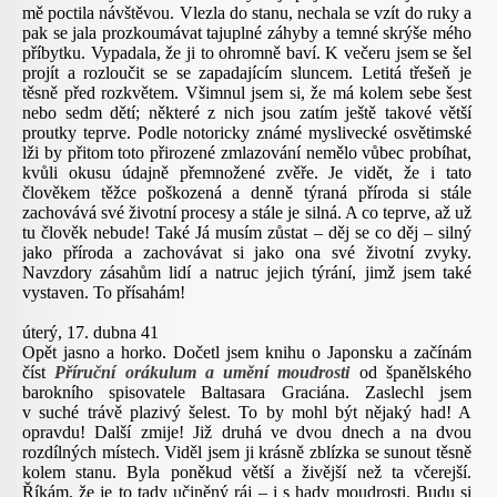
mě poctila návštěvou. Vlezla do stanu, nechala se vzít do ruky a
pak se jala prozkoumávat tajuplné záhyby a temné skrýše mého
příbytku. Vypadala, že ji to ohromně baví. K večeru jsem se šel
projít a rozloučit se se zapadajícím sluncem. Letitá třešeň je
těsně před rozkvětem. Všimnul jsem si, že má kolem sebe šest
nebo sedm dětí; některé z nich jsou zatím ještě takové větší
proutky teprve. Podle notoricky známé myslivecké osvětimské
lži by přitom toto přirozené zmlazování nemělo vůbec probíhat,
kvůli okusu údajně přemnožené zvěře. Je vidět, že i tato
člověkem těžce poškozená a denně týraná příroda si stále
zachovává své životní procesy a stále je silná. A co teprve, až už
tu člověk nebude! Také Já musím zůstat – děj se co děj – silný
jako příroda a zachovávat si jako ona své životní zvyky.
Navzdory zásahům lidí a natruc jejich týrání, jimž jsem také
vystaven. To přísahám!
úterý, 17. dubna 41
Opět jasno a horko. Dočetl jsem knihu o Japonsku a začínám
číst
Příruční orákulum a umění moudrosti
od španělského
barokního spisovatele Baltasara Graciána. Zaslechl jsem
v suché trávě plazivý šelest. To by mohl být nějaký had! A
opravdu! Další zmije! Již druhá ve dvou dnech a na dvou
rozdílných místech. Viděl jsem ji krásně zblízka se sunout těsně
kolem stanu. Byla poněkud větší a živější než ta včerejší.
Říkám, že je to tady učiněný ráj – i s hady moudrosti. Budu si