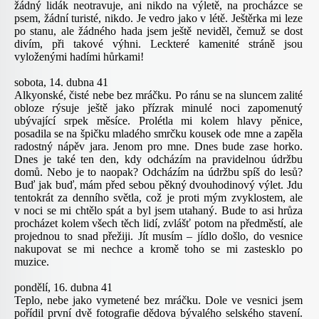
žádný lidák neotravuje, ani nikdo na výletě, na procházce se
psem, žádní turisté, nikdo. Je vedro jako v létě. Ještěrka mi leze
po stanu, ale žádného hada jsem ještě neviděl, čemuž se dost
divím, při takové výhni. Leckteré kamenité stráně jsou
vyloženými hadími hůrkami!
sobota, 14. dubna 41
Alkyonské, čisté nebe bez mráčku. Po ránu se na sluncem zalité
obloze rýsuje ještě jako přízrak minulé noci zapomenutý
ubývající srpek měsíce. Prolétla mi kolem hlavy pěnice,
posadila se na špičku mladého smrčku kousek ode mne a zapěla
radostný nápěv jara. Jenom pro mne. Dnes bude zase horko.
Dnes je také ten den, kdy odcházím na pravidelnou údržbu
domů. Nebo je to naopak? Odcházím na údržbu spíš do lesů?
Buď jak buď, mám před sebou pěkný dvouhodinový výlet. Jdu
tentokrát za denního světla, což je proti mým zvyklostem, ale
v noci se mi chtělo spát a byl jsem utahaný. Bude to asi hrůza
procházet kolem všech těch lidí, zvlášť potom na předměstí, ale
projednou to snad přežiji. Jít musím – jídlo došlo, do vesnice
nakupovat se mi nechce a kromě toho se mi zastesklo po
muzice.
pondělí, 16. dubna 41
Teplo, nebe jako vymetené bez mráčku. Dole ve vesnici jsem
pořídil první dvě fotografie dědova bývalého selského stavení.