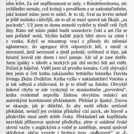
něm ležet. Za mé nepřítomnosti se tady, v Reinlebensbornu, nic
zvláštního nestalo, což kvituji s povděkem a se zadostiučiněním,
jaké krásné místo jsem to našel. Je to ráj. Sval na levém stehně
je ještě malinko citlivější, ale to už se musí spravit tak říkajíc „za
pochodu“. Už jsem to doma nemohl vydržet ty téměř celé čtyři
dny. Ráno mě místo ptáků budil sousedovic čokl a ani číst se
tam pořádně nedá. Slyším každé jejich blbé slovo za zdmi i
z venku. Když se misantrop vrací z přírody do městské
aglomerace, do agregace těch odporných lidí, s nimiž si
nerozumí, jimž nerozumí a jimiž pohrdá, uvědomí si lépe, jak
hrozný kravál zde dnem i nocí panuje. Ale už je zase dobře.
Jsem zpátky v táboře a hezkých pár dní nechci lidi ani vidět.
Počasí je báječné. Viděl jsem už prvního komára. Celý zbývající
den jsem si četl knihu zakázaného britského historika Davida
Irvinga
Zkáza Drážďan
. Kniha vyšla v nakladatelství Votobia a
je tak odbytá a zfušovaná, že je to téměř na žalobu. Obvyklé
tiskové chyby se zde vyskytují ve stonásobném „provedení“,
kniha evidentně neprošla žádnou obvyklou redakcí ani
autorskými korekturami překladatele. Překlad je špatný. Znovu
se ukazuje, jak je důležité, že aby mohl někdo seriózně
překládat, nestačí jen ovládat příslušný cizí jazyk, ale hlavně a
především musí umět dobře česky. Překladatel tak kupříkladu
nezvládá přiřazovat správné předložky, plete si ustálené české
slovní vazby s anglickými a volně je zaměňuje, neumí správně
skloňovat, občas vyvede i hrubice typu „po
ž
kozený“ se -ž-