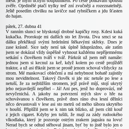
měsíc je mým tichým souputníkem. Po cestě potkávám spoustu
zvěře. Ojedinělé ptačí trylky teď zní zvučněji a rozeznatelněji.
Ještě posedím chvilku na lavičce nad rybníčkem a jdu šťasten
do hajan.
pátek, 27. dubna 41
V ranním slunci se blyskotají drobné kapičky rosy. Kdesi kuká
kukačka. Prorokuje mi dalších sto let života. Dva srnci se na
dálku překřikují svými hrdelními štěkavými skřeky. Dnes je
zase krásně. Sice tady není tak úplně liduprázdno, ale zatím
jsem se dokázal vždy úspěšně vyhnout každému nepříjemnému
setkání s člověkem tváří v tvář. Párkrát už jsem měl namále:
jednou jsem si kecnul za keř, když kolem po cestě projížděl
traktor, a už asi třikrát jsem se prostě jenom schoval vždycky za
strom. Mé maskovací oblečení a má nehybnost bohatě zajistily
mou neviditelnost. Takový člověk si jde nic netuše po lese a
netuší, že za nejbližším stromem, jejž právě míjí, stojí ukrytý
jeho nejzavilejší nepřítel – Já! Ani pes, jenž ho doprovází, mě
nevyčenichá. A jakoby na potvrzení mých slov o hře na
schovávanou s člověkem, právě dnes ráno dva lesní dělníci
něco devastovali v lese asi sto metrů od mého tábora ukrytého
v houští. Připlížil jsem se k nim tak blízko, až jsem cítil kouř
z jejich cigaret. Kdyby jen tušili, že mají za zády rudookého
vlkodlaka, který je pozoruje ostrým zrakem jaguára na lovu!
Nerad bych se odtud stěhoval jinam, byť by to jistě bylo jen o