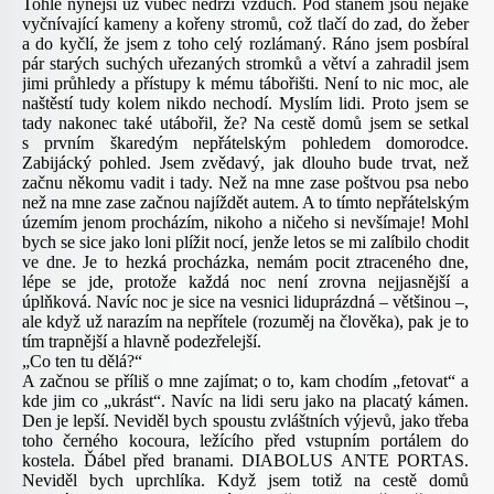
Tohle nynější už vůbec nedrží vzduch. Pod stanem jsou nějaké
vyčnívající kameny a kořeny stromů, což tlačí do zad, do žeber
a do kyčlí, že jsem z toho celý rozlámaný. Ráno jsem posbíral
pár starých suchých uřezaných stromků a větví a zahradil jsem
jimi průhledy a přístupy k mému tábořišti. Není to nic moc, ale
naštěstí tudy kolem nikdo nechodí. Myslím lidi. Proto jsem se
tady nakonec také utábořil, že? Na cestě domů jsem se setkal
s prvním škaredým nepřátelským pohledem domorodce.
Zabijácký pohled. Jsem zvědavý, jak dlouho bude trvat, než
začnu někomu vadit i tady. Než na mne zase poštvou psa nebo
než na mne zase začnou najíždět autem. A to tímto nepřátelským
územím jenom procházím, nikoho a ničeho si nevšímaje! Mohl
bych se sice jako loni plížit nocí, jenže letos se mi zalíbilo chodit
ve dne. Je to hezká procházka, nemám pocit ztraceného dne,
lépe se jde, protože každá noc není zrovna nejjasnější a
úplňková. Navíc noc je sice na vesnici liduprázdná – většinou –,
ale když už narazím na nepřítele (rozuměj na člověka), pak je to
tím trapnější a hlavně podezřelejší.
„Co ten tu dělá?“
A začnou se příliš o mne zajímat; o to, kam chodím „fetovat“ a
kde jim co „ukrást“. Navíc na lidi seru jako na placatý kámen.
Den je lepší. Neviděl bych spoustu zvláštních výjevů, jako třeba
toho černého kocoura, ležícího před vstupním portálem do
kostela. Ďábel před branami. DIABOLUS ANTE PORTAS.
Neviděl bych uprchlíka. Když jsem totiž na cestě domů