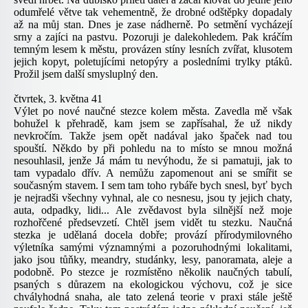
odumřelé větve tak vehementně, že drobné odštěpky dopadaly
až na můj stan. Dnes je zase nádherně. Po setmění vycházejí
srny a zajíci na pastvu. Pozoruji je dalekohledem. Pak kráčím
temným lesem k městu, provázen stíny lesních zvířat, klusotem
jejich kopyt, poletujícími netopýry a posledními trylky ptáků.
Prožil jsem další smysluplný den.
čtvrtek, 3. května 41
Výlet po nové naučné stezce kolem města. Zavedla mě však
bohužel k přehradě, kam jsem se zapřísahal, že už nikdy
nevkročím. Takže jsem opět nadával jako špaček nad tou
spouští. Někdo by při pohledu na to místo se mnou možná
nesouhlasil, jenže Já mám tu nevýhodu, že si pamatuji, jak to
tam vypadalo dřív. A nemůžu zapomenout ani se smířit se
současným stavem. I sem tam toho rybáře bych snesl, byť bych
je nejradši všechny vyhnal, ale co nesnesu, jsou ty jejich chaty,
auta, odpadky, lidi... Ale zvědavost byla silnější než moje
rozhořčené předsevzetí. Chtěl jsem vidět tu stezku. Naučná
stezka je udělaná docela dobře; provází přírodymilovného
výletníka samými významnými a pozoruhodnými lokalitami,
jako jsou tůňky, meandry, studánky, lesy, panoramata, aleje a
podobně. Po stezce je rozmístěno několik naučných tabulí,
psaných s důrazem na ekologickou výchovu, což je sice
chvályhodná snaha, ale tato zelená teorie v praxi stále ještě