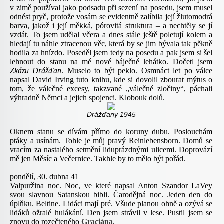
v zimě používal jako podsadu při sezení na posedu, jsem musel
odnést pryč, protože vosám se evidentně zalíbila její žlutomodrá
barva, jakož i její měkká, pórovitá struktura – a nechtěly se jí
vzdát. To jsem udělal včera a dnes stále ještě poletují kolem a
hledají tu náhle ztracenou věc, která by se jim bývala tak pěkně
hodila za hnízdo. Poseděl jsem tedy na posedu a pak jsem si šel
lehnout do stanu na mé nové báječné lehátko. Dočetl jsem
Zkázu Drážďan
. Muselo to být peklo. Osmnáct let po válce
napsal David Irving tuto knihu, kde si dovolil zbourat mýtus o
tom, že válečné excesy, takzvané „válečné zločiny“, páchali
výhradně Němci a jejich spojenci. Klobouk dolů.
Drážďany 1945
Oknem stanu se dívám přímo do koruny dubu. Poslouchám
ptáky a usínám. Tohle je můj pravý Reinlebensborn. Domů se
vracím za nastalého setmění liduprázdnými ulicemi. Doprovází
mě jen Měsíc a Večernice. Takhle by to mělo být pořád.
pondělí, 30. dubna 41
Valpuržina noc. Noc, ve které napsal Anton Szandor LaVey
svou slavnou Satanskou bibli. Čarodějná noc. Jeden den do
úplňku. Beltine. Lidáci mají pré. Všude planou ohně a ozývá se
lidáků ožralé hulákání. Den jsem strávil v lese. Pustil jsem se
znovu do rozečteného
Graciána
.