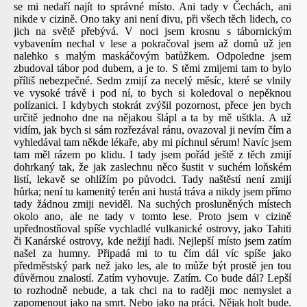
se mi nedaří najít to správné místo. Ani tady v Čechách, ani
nikde v cizině. Ono taky ani není divu, při všech těch lidech, co
jich na světě přebývá. V noci jsem krosnu s tábornickým
vybavením nechal v lese a pokračoval jsem až domů už jen
nalehko s malým maskáčovým batůžkem. Odpoledne jsem
zbudoval tábor pod dubem, a je to. S těmi zmijemi tam to bylo
příliš nebezpečné. Sedm zmijí za necelý měsíc, které se vlnily
ve vysoké trávě i pod ní, to bych si koledoval o nepěknou
polízanici. I kdybych stokrát zvýšil pozornost, přece jen bych
určitě jednoho dne na nějakou šlápl a ta by mě uštkla. A už
vidím, jak bych si sám rozřezával ránu, ovazoval ji nevím čím a
vyhledával tam někde lékaře, aby mi píchnul sérum! Navíc jsem
tam měl rázem po klidu. I tady jsem pořád ještě z těch zmijí
dohrkaný tak, že jak zaslechnu něco šustit v suchém loňském
listí, lekavě se ohlížím po původci. Tady naštěstí není zmijí
hůrka; není tu kamenitý terén ani hustá tráva a nikdy jsem přímo
tady žádnou zmiji neviděl. Na suchých prosluněných místech
okolo ano, ale ne tady v tomto lese. Proto jsem v cizině
upřednostňoval spíše vychladlé vulkanické ostrovy, jako Tahiti
či Kanárské ostrovy, kde nežijí hadi. Nejlepší místo jsem zatím
našel za humny. Připadá mi to tu čím dál víc spíše jako
předměstský park než jako les, ale to může být prostě jen tou
důvěrnou znalostí. Zatím vyhovuje. Zatím. Co bude dál? Lepší
to rozhodně nebude, a tak chci na to raději moc nemyslet a
zapomenout jako na smrt. Nebo jako na práci. Nějak holt bude.