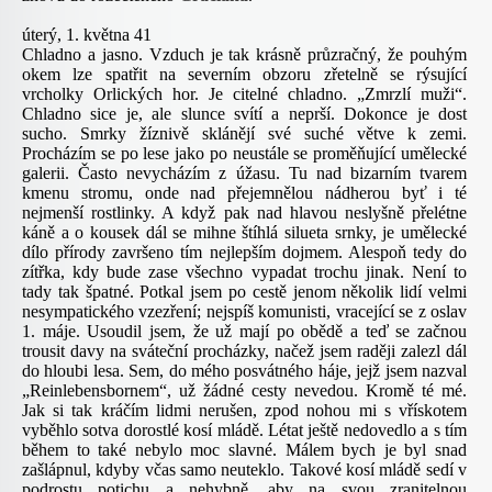
úterý, 1. května 41
Chladno a jasno. Vzduch je tak krásně průzračný, že pouhým
okem lze spatřit na severním obzoru zřetelně se rýsující
vrcholky Orlických hor. Je citelné chladno. „Zmrzlí muži“.
Chladno sice je, ale slunce svítí a neprší. Dokonce je dost
sucho. Smrky žíznivě sklánějí své suché větve k zemi.
Procházím se po lese jako po neustále se proměňující umělecké
galerii. Často nevycházím z úžasu. Tu nad bizarním tvarem
kmenu stromu, onde nad přejemnělou nádherou byť i té
nejmenší rostlinky. A když pak nad hlavou neslyšně přelétne
káně a o kousek dál se mihne štíhlá silueta srnky, je umělecké
dílo přírody završeno tím nejlepším dojmem. Alespoň tedy do
zítřka, kdy bude zase všechno vypadat trochu jinak. Není to
tady tak špatné. Potkal jsem po cestě jenom několik lidí velmi
nesympatického vzezření; nejspíš komunisti, vracející se z oslav
1. máje. Usoudil jsem, že už mají po obědě a teď se začnou
trousit davy na sváteční procházky, načež jsem raději zalezl dál
do hloubi lesa. Sem, do mého posvátného háje, jejž jsem nazval
„Reinlebensbornem“, už žádné cesty nevedou. Kromě té mé.
Jak si tak kráčím lidmi nerušen, zpod nohou mi s vřískotem
vyběhlo sotva dorostlé kosí mládě. Létat ještě nedovedlo a s tím
během to také nebylo moc slavné. Málem bych je byl snad
zašlápnul, kdyby včas samo neuteklo. Takové kosí mládě sedí v
podrostu potichu a nehybně, aby na svou zranitelnou