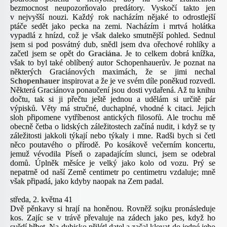
bezmocnost neupozorňovalo predátory. Vyskočí takto jen
v nejvyšší nouzi. Každý rok nacházím nějaké to odrostlejší
ptáče sedět jako pecka na zemi. Nacházím i mrtvá holátka
vypadlá z hnízd, což je však daleko smutnější pohled. Sednul
jsem si pod posvátný dub, snědl jsem dva ořechové rohlíky a
začetl jsem se opět do
Graciána
. Je to celkem dobrá knížka,
však to byl také oblíbený autor Schopenhauerův. Je poznat na
některých Graciánových maximách, že se jimi nechal
Schopenhauer
inspirovat a že je ve svém díle poněkud rozvedl.
Některá Graciánova ponaučení jsou dosti vydařená. Až tu knihu
dočtu, tak si ji přečtu ještě jednou a udělám si určitě pár
výpisků. Věty má stručné, duchaplné, vhodné k citaci. Jejich
sloh připomene vytříbenost antických filosofů. Ale trochu mě
obecně četba o lidských záležitostech začíná nudit, i když se ty
záležitosti jakkoli týkají nebo týkaly i mne. Radši bych si četl
něco poutavého o přírodě. Po kosákově večerním koncertu,
jemuž vévodila Píseň o zapadajícím slunci, jsem se odebral
domů. Úplněk měsíce je velký jako kolo od vozu. Prý se
nepatrně od naší Země centimetr po centimetru vzdaluje; mně
však připadá, jako kdyby naopak na Zem padal.
středa, 2. května 41
Dvě pěnkavy si hrají na honěnou. Rovněž sojku pronásleduje
kos. Zajíc se v trávě převaluje na zádech jako pes, když ho
svědí hřbet. Na dubisko přilétl datel a začal klovat do jedné jeho