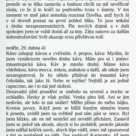
protože se ta liška zastavila a hodnou chvíli na mě nevěřícně
zírala, co že jí to kráčí za podivného tvora v ústrety. V ten
moment ve mně jaksi nemohla rozeznat člověka, aniž bych Já
v ní dovedl poznat na první pohled lišku. To jsou setkání
z druhu nezapomenutelných. Pln nových dojmů a v duši
spokojen jsem se vrátil domů až za tmy. Zítra nanovo za dalším
dobrodružstvím! Svět ukazuje svou přívětivou tvář.
neděle, 29. dubna 41
Ráno zahajuji kávou a cvičením. A propos, káva: Myslím, že
jsem vynálezcem nového druhu kávy. Mám pro ni i jméno:
misantropická káva. Káv je mnoho druhů. Máme kávu
vídeňskou, kávu mocca, irskou, arabskou a další, ale nikde jsem
nezaregistroval, že by někdo přidával do instantní kávy
čokoládu, tak jako Já. Nebo se mýlím? Nejblíž je asi jedině
capuccino, ale i to má jiné složení.
Dosavadní jižní proudění se změnilo na severní a trochu se
ochladilo. Hezky je však pořád. Venku plno lidí. Ani se jim
nedivím, ale kdo to má snášet? Mířím přímo do mého hájku.
Kvetou javory. Když jsem se blížil hustým stinným lesem
k posedu, uviděl jsem na světlině pod ním pást se srnce. Byl
jsem blízko, ale on mě neslyšel ani neviděl přicházet. Zastavil
jsem se právě tak akorát, abych si ho prohlédl, protože jakmile
jsem udělal krůček navíc, abych lépe viděl, srnec mě zpozoroval
a dal se poplašeně na útěk. Ten nadával! Karimatku, již jsem