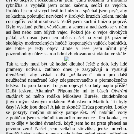
rybníčka a vyplašil jsem odtud kačenu, sedící na vejcích.
Prohlédl jsem si v rychlosti to hnízdo a spěchal jsem pryč, aby
se kachna, poletující nervózně v širokých kruzích kolem, mohla
co nejdřív vrátit inkubovat. Viděl jsem kachní hnízdo poprvé.
Bylo vystlané peřím, větvičkami a senem a nacházelo se v něm
asi šest nebo osm bílých vajec. Pokud jde o vejce divokých
ptáků, až dosud jsem jen občas našel na zemi již prázdné
skořápky modrozelených hnědě kropenatých vajíček budníčků,
ale tohle je tedy objev. Jinde v lese jsem učinil jiný
pozoruhodný nález: starou lidmi zbudovanou studánku ve skále.
Tak ta tady musí být už hodně dlouho! Ještě z dob, kdy lidé
prameny uctívali, zatímco dnes je zasypávají a vysušují
drenážemi, aby získali další „užitkovou“ půdu pro další
neužitečné nenažrané krky zdegenerovaného a přemnoženého
lidstva. To jsou konce! To jsou objevy! Co tady najdu příště?
Další jeskyni Altamiru? Připomnělo mi to báseň
Otvírání
studánek
od mého rodáka Miloslava Bureše, zhudebněnou
jiným mým slavným rodákem Bohuslavem Martinů. To byly
časy! A kde jsou dnes? A jak to skončí? Hrůza pomyslet. Louky
se pokryly malými sluníčky pampelišek. Při nabírání vody
z potůčku jsem zachránil tonoucího mravence. Ten koukal, co
se to děje v hodině dvanácté, když jsem ho na prstu přenesl na
pevnou zem! Našel jsem velkého střevlíka, jenže mrtvého.
Soutěž krásy zatím u mne vede jeden velmi starý, odhadem