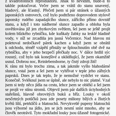
z kvadrofonních reproduktorů. Jinak to nevidím, bude-li to
takhle pokračovat. Večer jsem se vrátil do stanu unavený,
hladový, ale šťastný. Přečetl jsem si pár stránek o úžasných
japonských ostrovech, což bylo podtrženo doprovodem stylově
japonsky rudého zapadajícího slunce, zářícího přímo dovnitř
stanu, a když i toto nádherné slunce zapadlo a obloha byla
osvětlována již jen zbytkovým světlem, šel jsem se ještě projít
kolem blízkého rybníčku, kde kuňkaly žabky na lesklé hladině
vody, v níž se zrcadlila jen jasná Večernice. Nad hlavou mi
poletoval nedočkavě párek kachen a když jsem se obrátil
k odchodu, téměř vzápětí přistály se šplouchnutím obě dvě na
rybníčku, aby v jeho bezpečí přečkaly noc. V dálce hrdlil sýc
rousný, což bylo tak konejšivé a uklidňující, že jsem okamžitě
usnul. Dobrou noc, Reinlebensborne, ty čistý zdroji žití!
K ránu mi bylo trochu zima, a tak jakmile vyšlo blahodárné
slunce, vstal jsem a šel jsem se vyhřívat v teple jeho zářných
paprsků. Dnes je tak teplo, že je nemožné vydržet ve stanu.
Konečně. Svléknul jsem se úplně, ale nebylo to nic platné. Vzal
jsem si tedy něco jídla na cestu, lehce jsem se oblékl a šel jsem
se projít ve stínu stromů. Objevil jsem pár dalších úctyhodných
stařešinů, hlavně obrovitých buků a bříz. Louky v okolí
nesčetných potůčků jsou zde posety miliony bílých a žlutých
květů lilií, petrklíčů a blatouchů. Nevykvetlé pupeny blatouchů
jsou výborné na jídlo, jen se jich nesmí sníst mnoho, aby se
člověk neotrávil. Tyto mokřadní louky jsou úžasně fotogenické.