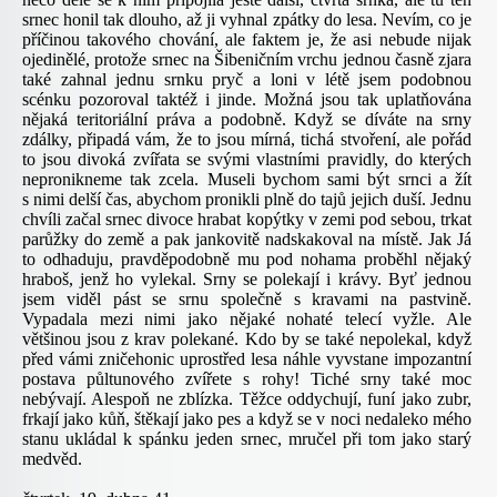
srnec honil tak dlouho, až ji vyhnal zpátky do lesa. Nevím, co je
příčinou takového chování, ale faktem je, že asi nebude nijak
ojedinělé, protože srnec na Šibeničním vrchu jednou časně zjara
také zahnal jednu srnku pryč a loni v létě jsem podobnou
scénku pozoroval taktéž i jinde. Možná jsou tak uplatňována
nějaká teritoriální práva a podobně. Když se díváte na srny
zdálky, připadá vám, že to jsou mírná, tichá stvoření, ale pořád
to jsou divoká zvířata se svými vlastními pravidly, do kterých
nepronikneme tak zcela. Museli bychom sami být srnci a žít
s nimi delší čas, abychom pronikli plně do tajů jejich duší. Jednu
chvíli začal srnec divoce hrabat kopýtky v zemi pod sebou, trkat
parůžky do země a pak jankovitě nadskakoval na místě. Jak Já
to odhaduju, pravděpodobně mu pod nohama proběhl nějaký
hraboš, jenž ho vylekal. Srny se polekají i krávy. Byť jednou
jsem viděl pást se srnu společně s kravami na pastvině.
Vypadala mezi nimi jako nějaké nohaté telecí vyžle. Ale
většinou jsou z krav polekané. Kdo by se také nepolekal, když
před vámi zničehonic uprostřed lesa náhle vyvstane impozantní
postava půltunového zvířete s rohy! Tiché srny také moc
nebývají. Alespoň ne zblízka. Těžce oddychují, funí jako zubr,
frkají jako kůň, štěkají jako pes a když se v noci nedaleko mého
stanu ukládal k spánku jeden srnec, mručel při tom jako starý
medvěd.