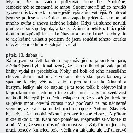
Myslím, že už začnu pořizovat fotografie. Společné,
samozřejmě; to znamená se mnou. Stromy stejně už co nevidět
vyženou lístky a pak to bude ještě lepší a úchvatnější. Potuloval
jsem se po lese zase až do slunce západu, přičemž jsem potkal
mnoho zvířat a znovu žádného lidáka. Když už slunce nesvítí,
prudce se snižuje teplota, a tak zalézám do pelíšku. Ptáci ještě
dlouho prozpěvují lesní ukolébavku a kolem krouží kachny. Je
to tak krásné usínat s pocitem, že jsem součástí tohoto kousku
ráje; že jsem jedním ze zdejších zvířat.
pátek, 13. dubna 41
Ráno jsem si četl kapitolu pojednávající o japonském jaru,
z čehož jsem byl tak nabuzený, že jsem se ihned po zaklapnutí
knihy vydal na procházku. Nohy mě bolí od toho neustálého
chození dolů a nahoru, z vršku a do vršku, přes kameny a
spadané klacky větvoví, z toho prodírání se houštinami a
hustými lesíky, ale co naplat: je tu toho tolik k objevování a
k prozkoumání. Jednomu to zkrátka nedá, aby tu zvědavost
neukojil. Nejlepší je na těch výšlapech to, že s každým krokem
se přede mnou otevírá zbrusu nová podívaná na tak nádherné
scenérie, že je ani na pohlednicích nenajdete. Antonín Slavíček
by tady našel mnohá zákoutí pro své krásné obrazy. A přitom
nikde nikdo z lidí! Kam oko pohlédne, rozprostírá se vůkol klid
a mír. Vím, že sem občas někdo musí zajít, vždyť tu mají chaty,
práci, posedy, krmelce, pole, včelíny a tak dále, ale teď tu právě