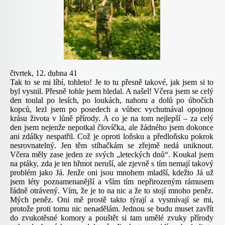
čtvrtek, 12. dubna 41
Tak to se mi líbí, tohleto! Je to tu přesně takové, jak jsem si to
byl vysnil. Přesně tohle jsem hledal. A našel! Včera jsem se celý
den toulal po lesích, po loukách, nahoru a dolů po úbočích
kopců, lezl jsem po posedech a vůbec vychutnával opojnou
krásu života v lůně přírody. A co je na tom nejlepší – za celý
den jsem nejenže nepotkal človíčka, ale žádného jsem dokonce
ani zdálky nespatřil. Což je oproti loňsku a předloňsku pokrok
nesrovnatelný. Jen těm stíhačkám se zřejmě nedá uniknout.
Včera měly zase jeden ze svých „leteckých dnů“. Koukal jsem
na ptáky, zda je ten hřmot neruší, ale zjevně s tím nemají takový
problém jako Já. Jenže oni jsou mnohem mladší, kdežto Já už
jsem léty poznamenanější a vším tím nepřirozeným rámusem
řádně otrávený. Vím, že je to na nic a že to stojí mnoho peněz.
Mých peněz. Oni mě prostě takto týrají a vysmívají se mi,
protože proti tomu nic nenadělám. Jednou se budu muset zavřít
do zvukotěsné komory a pouštět si tam umělé zvuky přírody