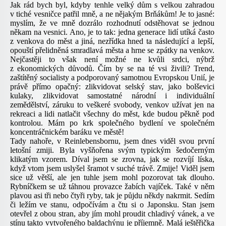
Jak rád bych byl, kdyby tenhle velký dům s velkou zahradou
v tiché vesničce patřil mně, a ne nějakým Brňákům! Je to jasné:
myslím, že ve mně dozrálo rozhodnutí odstěhovat se jednou
někam na vesnici. Ano, je to tak: jedna generace lidí utíká často
z venkova do měst a jiná, nezřídka hned ta následující a lepší,
opouští přelidněná smradlavá města a hrne se zpátky na venkov.
Nejčastěji to však není možné ne kvůli srdci, nýbrž
z ekonomických důvodů. Čím by se na té vsi živili? Trend,
zaštítěný socialisty a podporovaný samotnou Evropskou Unií, je
právě přímo opačný: zlikvidovat selský stav, jako bolševici
kulaky, zlikvidovat samostatné národní i individuální
zemědělství, záruku to veškeré svobody, venkov užívat jen na
rekreaci a lidi natlačit všechny do měst, kde budou pěkně pod
kontrolou. Mám po krk společného bydlení ve společném
koncentráčnickém baráku ve městě!
Tady nahoře, v Reinlebensbornu, jsem dnes viděl svou první
letošní zmiji. Byla vyšňořena svým typickým šedočerným
klikatým vzorem. Díval jsem se zrovna, jak se rozvíjí líska,
když vtom jsem uslyšel šramot v suché trávě. Zmije! Viděl jsem
sice už větší, ale jen tuhle jsem mohl pozorovat tak dlouho.
Rybníčkem se už táhnou provazce žabích vajíček. Také v něm
plavou asi tři nebo čtyři ryby, tak je půjdu někdy nakrmit. Sedím
či ležím ve stanu, odpočívám a čtu si o Japonsku. Stan jsem
otevřel z obou stran, aby jím mohl proudit chladivý vánek, a ve
stínu takto vytvořeného baldachýnu je příjemně. Malá ještěřička