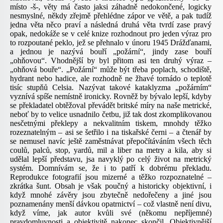
místo -š-, věty má často jaksi záhadně nedokončené, logicky
nesmyslné, někdy zřejmě přehlédne zápor ve větě, a pak tudíž
jedna věta něco praví a následná druhá věta tvrdí zase pravý
opak, nedokáže se v celé knize rozhodnout pro jeden výraz pro
to rozpoutané peklo, jež se přehnalo v únoru 1945 Drážďanami,
a jednou je nazývá bouří „požární“, jindy zase bouří
„ohňovou“. Vhodnější by byl přitom asi ten druhý výraz –
„ohňová bouře“. „Požární“ může být třeba poplach, schodiště,
hydrant nebo hadice, ale rozhodně ne žhavé tornádo o teplotě
tisíc stupňů Celsia. Nazývat takové kataklyzma „požárním“
vyznívá spíše nemístně ironicky. Rovněž by bývalo lepší, kdyby
se překladatel obtěžoval převádět britské míry na naše metrické,
neboť by to velice usnadnilo četbu, již tak dost zkomplikovanou
nesčetnými překlepy a nekvalitním tiskem, mnohdy těžko
rozeznatelným – asi se šetřilo i na tiskařské černi – a čtenář by
se nemusel navíc ještě zaměstnávat přepočítáváním všech těch
coulů, palců, stop, yardů, mil a liber na metry a kila, aby si
udělal lepší představu, jsa navyklý po celý život na metrický
systém. Domnívám se, že i to patří k dobrému překladu.
Reprodukce fotografií jsou mizerné a těžko rozpoznatelné –
zkrátka šunt. Obsah je však poučný a historicky objektivní, i
když mnohé závěry jsou zbytečně nedořečeny a jiné jsou
poznamenány menší dávkou opatrnictví – což vlastně není divu,
když víme, jak autor kvůli své (někomu nepříjemné)
pravdomluvnosti a objektivitě nakonec skončil. Objektivnější