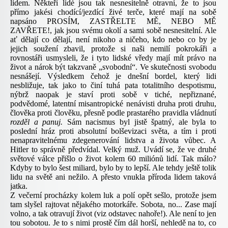
lidem. Někteří lidé jsou tak nesnesitelně otravní, že to jsou
přímo jakési chodící/jezdící živé terče, které mají na sobě
napsáno PROSÍM, ZASTŘELTE MĚ, NEBO MĚ
ZAVŘETE!, jak jsou svému okolí a sami sobě nesnesitelní. Ale
ať dělají co dělají, není nikoho a ničeho, kdo nebo co by je
jejich soužení zbavil, protože si naši nemilí pokrokáři a
rovnostáři usmysleli, že i tyto lidské vředy mají mít právo na
život a nárok být takzvaně „svobodní“. Ve skutečnosti svobodu
nesnášejí. Výsledkem čehož je dnešní bordel, který lidi
nesbližuje, tak jako to činí tuhá pata totalitního despotismu,
nýbrž naopak je staví proti sobě v tiché, nepřiznané,
podvědomé, latentní misantropické nenávisti druha proti druhu,
člověka proti člověku, přesně podle prastarého pravidla vládnutí
rozděl a panuj.
Sám nacismus byl jistě špatný, ale byla to
poslední hráz proti absolutní bolševizaci světa, a tím i proti
nenapravitelnému zdegenerování lidstva a života vůbec. A
Hitler to správně předvídal. Velký muž. Uvádí se, že ve druhé
světové válce přišlo o život kolem 60 miliónů lidí. Tak málo?
Kdyby to bylo šest miliard, bylo by to lepší. Ale tehdy ještě tolik
lidu na světě ani nežilo. A přesto vnukla příroda lidem taková
jatka.
Z večerní procházky kolem luk a polí opět sešlo, protože jsem
tam slyšel rajtovat nějakého motorkáře. Sobota, no... Zase mají
volno, a tak otravují život (viz odstavec nahoře!). Ale není to jen
tou sobotou. Je to s nimi prostě čím dál horší, nehledě na to, co