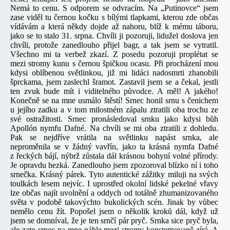
Nemá to cenu. S odporem se odvracím. Na „Putinovce“ jsem
zase viděl tu černou kočku s bílými tlapkami, kterou zde občas
vídávám a která někdy dojde až nahoru, blíž k mému táboru,
jako se to stalo 31. srpna. Chvíli ji pozoruji, lidužel doslova jen
chvíli, protože zanedlouho přijel bagr, a tak jsem se vytratil.
Všechno mi ta verbež zkazí. Z posedu pozoruji proplétat se
mezi stromy kunu s černou špičkou ocasu. Při procházení mou
kdysi oblíbenou světlinkou, již mi lidáci nadosmrti zhanobili
šprckama, jsem zaslechl šramot. Zastavil jsem se a čekal, jestli
ten zvuk bude mít i viditelného původce. A měl! A jakého!
Konečně se na mne usmálo štěstí! Srnec honil srnu s čenichem
u jejího zadku a v tom milostném zápalu ztratili oba trochu ze
své ostražitosti. Srnec pronásledoval srnku jako kdysi bůh
Apollón nymfu Dafné. Na chvíli se mi oba ztratili z dohledu.
Pak se nejdříve vrátila na světlinku napást srnka, ale
neproměnila se v žádný vavřín, jako ta krásná nymfa Dafné
z řeckých bájí, nýbrž zůstala dál krásnou bohyní volné přírody.
Je opravdu hezká. Zanedlouho jsem zpozoroval blízko ní i toho
srnečka. Krásný párek. Tyto autentické zážitky miluji na svých
toulkách lesem nejvíc. I uprostřed okolní lidské pekelné vřavy
lze občas najít uvolnění a oddych od totálně zhumanizovaného
světa v podobě takovýchto bukolických scén. Jinak by vůbec
nemělo cenu žít. Popošel jsem o několik kroků dál, když už
jsem se domníval, že je ten srnčí pár pryč. Srnka sice pryč byla,
ale zato srnec na mne náhle mezi stromy konsternovaně zírá. A