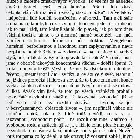
služeb a žalostně zmetkovitých výrobků. To vše má za následek
dnešní bordel, jenž nemá humánní řešení. Jen zkáza
celoplanetárních rozměrů rozřeší „lidskou otázku“. Dříve takoví
nadpočetní lidé končili soustředěni v táborech. Tam měli stále
co na práci, tam byli mezi svými, nahloučeni jeden na druhého,
jak to mají rádi, tam krásně zhubli do plavek, jak po tom dnes
všichni touží a jak se o to nicméně marně pokoušejí, tam měli
zaručenu odbornou lékařskou péči doktora Mengeleho,
humánní, bezbolestnou a lahodnou smrt zaplynováním a navíc
bezplatný pohřeb žehem – zadarmo! – na to přece ta verbež
slyší, ne?, a tak dále. Bylo to opravdu tak špatné? V současnosti
jsme v obdobě takových koncentráků všichni – dobří i špatní. Je
to tak opravdu lepší? Myslím, že ne. Nacistickou terminologií
řečeno, „mezinárodní Žid“ zvítězil a ovládl celý svět. Naplňují
se již dnes prorocká Hitlerova slova, že to bude znamenat konec
světa a zánik civilizace – konec dějin. Nevím, mám-li se radovat
či lkát. Avšak vím jistě, že toto po všech stránkách prohnilé
polovičaté mezidobí nesnáším. Ta takzvaná „svoboda“, jíž se
teď všem lidem bez rozdílu dostává – ovšem, že jen
v bezvýznamných oblastech života –, jim nepřináší vůbec nic
dobrého, natož pak mně. Lidé totiž nevědí, co si s tou
takzvanou „svobodou“ počít – na rozdíl ode mne. Zatímco Já
svobodou rostu a zušlechťuji se jí, u lidí je tomu přesně naopak:
je svoboda umenšuje a kazí, protože jsou v jádru špatní. Nevědí
totiž roupama co by dělali, a tak otravují život sami sobě i jiným