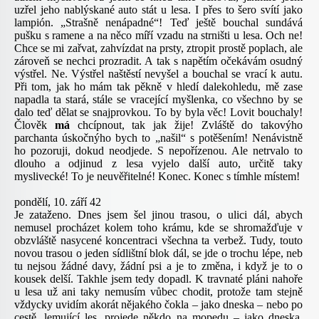
uzřel jeho nablýskané auto stát u lesa. I přes to šero svítí jako
lampión. „Strašně nenápadné“! Teď ještě bouchal sundává
pušku s ramene a na něco míří vzadu na strništi u lesa. Och ne!
Chce se mi zařvat, zahvízdat na prsty, ztropit prostě poplach, ale
zároveň se nechci prozradit. A tak s napětím očekávám osudný
výstřel. Ne. Výstřel naštěstí nevyšel a bouchal se vrací k autu.
Při tom, jak ho mám tak pěkně v hledí dalekohledu, mě zase
napadla ta stará, stále se vracející myšlenka, co všechno by se
dalo teď dělat se snajprovkou. To by byla věc! Lovit bouchaly!
Člověk
má
chcípnout, tak jak žije! Zvláště do takovýho
parchanta úskočnýho bych to „našil“ s potěšením! Nenávistně
ho pozoruji, dokud neodjede. S nepořízenou. Ale netrvalo to
dlouho a odjinud z lesa vyjelo další auto, určitě taky
myslivecké! To je neuvěřitelné! Konec. Konec s tímhle místem!
pondělí, 10. září 42
Je zataženo. Dnes jsem šel jinou trasou, o ulici dál, abych
nemusel procházet kolem toho krámu, kde se shromažďuje v
obzvláště nasycené koncentraci všechna ta verbež. Tudy, touto
novou trasou o jeden sídlištní blok dál, se jde o trochu lépe, neb
tu nejsou žádné davy, žádní psi a je to změna, i když je to o
kousek delší. Takhle jsem tedy dopadl. K travnaté pláni nahoře
u lesa už ani taky nemusím vůbec chodit, protože tam stejně
vždycky uvidím akorát nějakého čokla – jako dneska – nebo po
cestě, lemující les, projede někdo na mopedu – jako dneska.