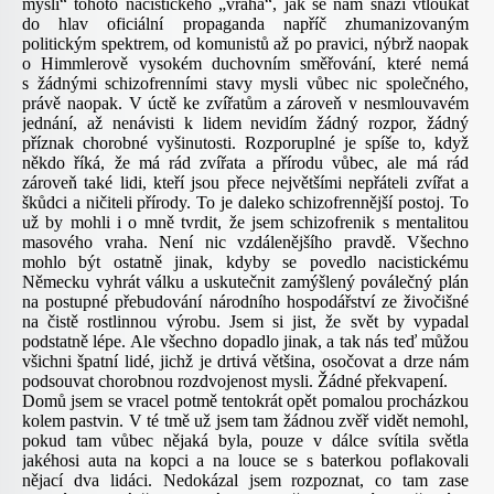
mysli“ tohoto nacistického „vraha“, jak se nám snaží vtloukat
do hlav oficiální propaganda napříč zhumanizovaným
politickým spektrem, od komunistů až po pravici, nýbrž naopak
o Himmlerově vysokém duchovním směřování, které nemá
s žádnými schizofrenními stavy mysli vůbec nic společného,
právě naopak. V úctě ke zvířatům a zároveň v nesmlouvavém
jednání, až nenávisti k lidem nevidím žádný rozpor, žádný
příznak chorobné vyšinutosti. Rozporuplné je spíše to, když
někdo říká, že má rád zvířata a přírodu vůbec, ale má rád
zároveň také lidi, kteří jsou přece největšími nepřáteli zvířat a
škůdci a ničiteli přírody. To je daleko schizofrennější postoj. To
už by mohli i o mně tvrdit, že jsem schizofrenik s mentalitou
masového vraha. Není nic vzdálenějšího pravdě. Všechno
mohlo být ostatně jinak, kdyby se povedlo nacistickému
Německu vyhrát válku a uskutečnit zamýšlený poválečný plán
na postupné přebudování národního hospodářství ze živočišné
na čistě rostlinnou výrobu. Jsem si jist, že svět by vypadal
podstatně lépe. Ale všechno dopadlo jinak, a tak nás teď můžou
všichni špatní lidé, jichž je drtivá většina, osočovat a drze nám
podsouvat chorobnou rozdvojenost mysli. Žádné překvapení.
Domů jsem se vracel potmě tentokrát opět pomalou procházkou
kolem pastvin. V té tmě už jsem tam žádnou zvěř vidět nemohl,
pokud tam vůbec nějaká byla, pouze v dálce svítila světla
jakéhosi auta na kopci a na louce se s baterkou poflakovali
nějací dva lidáci. Nedokázal jsem rozpoznat, co tam zase