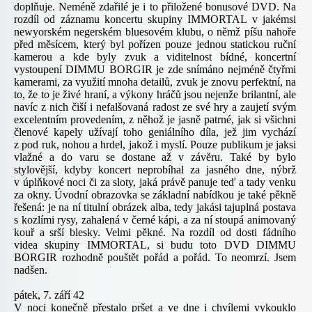
doplňuje. Neméně zdařilé je i to přiložené bonusové DVD. Na
rozdíl od záznamu koncertu skupiny
IMMORTAL
v jakémsi
newyorském negerském bluesovém klubu, o němž píšu nahoře
před měsícem, který byl pořízen pouze jednou statickou ruční
kamerou a kde byly zvuk a viditelnost bídné, koncertní
vystoupení
DIMMU BORGIR
je zde snímáno nejméně čtyřmi
kamerami, za využití mnoha detailů, zvuk je znovu perfektní, na
to, že to je živé hraní, a výkony hráčů jsou nejenže brilantní, ale
navíc z nich čiší i nefalšovaná radost ze své hry a zaujetí svým
excelentním provedením, z něhož je jasně patrné, jak si všichni
členové kapely užívají toho geniálního díla, jež jim vychází
z pod ruk, nohou a hrdel, jakož i myslí. Pouze publikum je jaksi
vlažné a do varu se dostane až v závěru. Také by bylo
stylovější, kdyby koncert neprobíhal za jasného dne, nýbrž
v úplňkové noci či za sloty, jaká právě panuje teď a tady venku
za okny. Úvodní obrazovka se základní nabídkou je také pěkně
řešená: je na ní titulní obrázek alba, tedy jakási tajuplná postava
s kozlími rysy, zahalená v černé kápi, a za ní stoupá animovaný
kouř a srší blesky. Velmi pěkné. Na rozdíl od dosti fádního
videa skupiny
IMMORTAL
,
si budu toto DVD
DIMMU
BORGIR
rozhodně pouštět pořád a pořád. To neomrzí. Jsem
nadšen.
pátek, 7. září 42
V noci konečně přestalo pršet a ve dne i chvílemi vykouklo