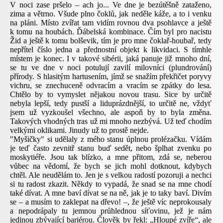
V noci zase pršelo – ach jo... Ve dne je bezútěšně zataženo,
zima a větrno. Všude plno čoklů, jak neděle káže, a to i venku
na pláni. Místo zvířat tam vidím rovnou dva psohlavce a ještě
k tomu na houbách. Ďábelská kombinace. Čím byl pro nacistu
Žid a ještě k tomu bolševik, tím je pro mne čoklař-houbař, tedy
nepřítel číslo jedna a přednostní objekt k likvidaci. S tímhle
místem je konec. I v takové sibérii, jaká panuje již mnoho dní,
se tu ve dne v noci potulují zavilí milovníci (plundrování)
přírody. S hlasitým hartusením, jímž se snažím překřičet poryvy
vichru, se znechuceně odvracím a vracím se zpátky do lesa.
Chtělo by to vymyslet nějakou novou trasu. Sice by určitě
nebyla lepší, tedy pustší a liduprázdnější, to určitě ne, vždyť
jsem už vyzkoušel všechno, ale aspoň by to byla změna.
Takových vhodných tras už mi mnoho nezbývá. Už teď chodím
velkými oklikami. Jinudy už to prostě nejde.
"Myšičky" si udělaly z mého stanu úplnou prolézačku. Vídám
je teď často zevnitř stanu buď sedět, nebo šplhat zvenku po
moskytiéře. Jsou tak blízko, a mne přitom, zdá se, neberou
vůbec na vědomí, že bych se jich mohl dotknout, kdybych
chtěl. Ale neudělám to. Jen je s velkou radostí pozoruji a nechci
si tu radost zkazit. Někdy to vypadá, že snad se na mne chodí
také dívat. A mne baví dívat se na ně, jak je to taky baví. Divím
se – a musím to zaklepat na dřevo! –, že ještě víc neprokousaly
a nepodrápaly tu jemnou průhlednou síťovinu, jež je nám
jedinou zbývající bariérou. Člověk by řekl: „Hloupé zvíře“, ale