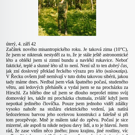
úterý, 4. září 42
Začátek nového misantropického roku. Je taková zima (10°C),
že jsem se nikterak nestyděl za to, že je stále ještě astronomické
léto a oblékl jsem si zimní bundu a navlékl rukavice. Neboť
faktické, teplé a slunné léto už to není. Není už to ten
dobrý čas,
jak zní doslovný překlad řeckého výrazu pro
léto
(καλοκα
ίρι
).
V Řecku ovšem jistě nemívají v tuto dobu takovou sibérii, jakou
tady máme dnes. Nedbal jsem však špatného počasí, studeného
větru, ani ledových přeháněk a vydal jsem se na procházku za
Hirschl. Za bílého dne už jsem se dlouho neprošel mimo svůj
domovský les, takže mi procházka chutnala, zvlášť když jsem
nepotkal jediného človíčka. Pouze jsem jednoho viděl zdálky
vysoko nahoře na stožáru elektrického vedení, jak natírá
šedozelenou barvou jeho ocelovou konstrukci a falešně si při
tom prozpěvuje. Mně je málem také do zpěvu. Počasí je sice
mizerné, ale aspoň tu nikde nejsou davy lidí, a to je hlavní. Jsem
rád, že zase vidím něco jiného; jinou krajinu, jiné rostliny, víc