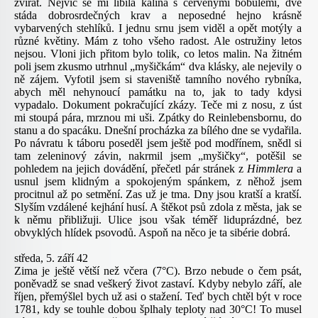
zvířat. Nejvíc se mi líbila kalina s červenými bobulemi, dvě
stáda dobrosrdečných krav a neposedné hejno krásně
vybarvených stehlíků. I jednu srnu jsem viděl a opět motýly a
různé květiny. Mám z toho všeho radost. Ale ostružiny letos
nejsou. Vloni jich přitom bylo tolik, co letos malin. Na žitném
poli jsem zkusmo utrhnul „myšičkám“ dva klásky, ale nejevily o
ně zájem. Vyfotil jsem si staveniště tamního nového rybníka,
abych měl nehynoucí památku na to, jak to tady kdysi
vypadalo. Dokument pokračující zkázy. Teče mi z nosu, z úst
mi stoupá pára, mrznou mi uši. Zpátky do Reinlebensbornu, do
stanu a do spacáku. Dnešní procházka za bílého dne se vydařila.
Po návratu k táboru poseděl jsem ještě pod modřínem, snědl si
tam zeleninový závin, nakrmil jsem „myšičky“, potěšil se
pohledem na jejich dovádění, přečetl pár stránek z
Himmlera
a
usnul jsem klidným a spokojeným spánkem, z něhož jsem
procitnul až po setmění. Zas už je tma. Dny jsou kratší a kratší.
Slyším vzdálené kejhání husí. A štěkot psů zdola z města, jak se
k němu přibližuji. Ulice jsou však téměř liduprázdné, bez
obvyklých hlídek psovodů. Aspoň na něco je ta sibérie dobrá.
středa, 5. září 42
Zima je ještě větší než včera (7°C). Brzo nebude o čem psát,
poněvadž se snad veškerý život zastaví. Kdyby nebylo září, ale
říjen, přemýšlel bych už asi o stažení. Teď bych chtěl být v roce
1781, kdy se touhle dobou šplhaly teploty nad 30°C! To musel