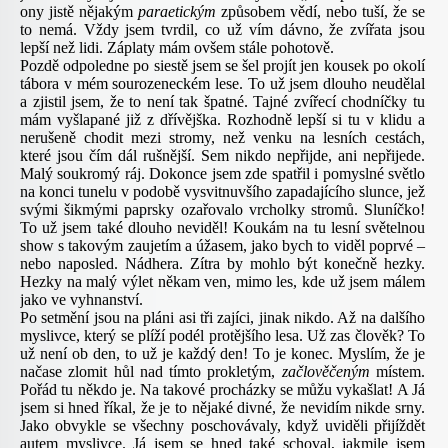
ony jistě nějakým
paraetickým
způsobem vědí, nebo tuší, že se
to nemá. Vždy jsem tvrdil, co už vím dávno, že zvířata jsou
lepší než lidi. Záplaty mám ovšem stále pohotově.
Pozdě odpoledne po siestě jsem se šel projít jen kousek po okolí
tábora v mém sourozeneckém lese. To už jsem dlouho neudělal
a zjistil jsem, že to není tak špatné. Tajné zvířecí chodníčky tu
mám vyšlapané již z dřívějška. Rozhodně lepší si tu v klidu a
nerušeně chodit mezi stromy, než venku na lesních cestách,
které jsou čím dál rušnější. Sem nikdo nepřijde, ani nepřijede.
Malý soukromý ráj. Dokonce jsem zde spatřil i pomyslné světlo
na konci tunelu v podobě vysvitnuvšího zapadajícího slunce, jež
svými šikmými paprsky ozařovalo vrcholky stromů. Sluníčko!
To už jsem také dlouho neviděl! Koukám na tu lesní světelnou
show s takovým zaujetím a úžasem, jako bych to viděl poprvé –
nebo naposled. Nádhera. Zítra by mohlo být konečně hezky.
Hezky na malý výlet někam ven, mimo les, kde už jsem málem
jako ve vyhnanství.
Po setmění jsou na pláni asi tři zajíci, jinak nikdo. Až na dalšího
myslivce, který se plíží podél protějšího lesa. Už zas člověk? To
už není ob den, to už je každý den! To je konec. Myslím, že je
načase zlomit hůl nad tímto prokletým,
začlověčeným
místem.
Pořád tu někdo je. Na takové procházky se můžu vykašlat! A Já
jsem si hned říkal, že je to nějaké divné, že nevidím nikde srny.
Jako obvykle se všechny poschovávaly, když uviděli přijíždět
autem myslivce. Já jsem se hned také schoval, jakmile jsem