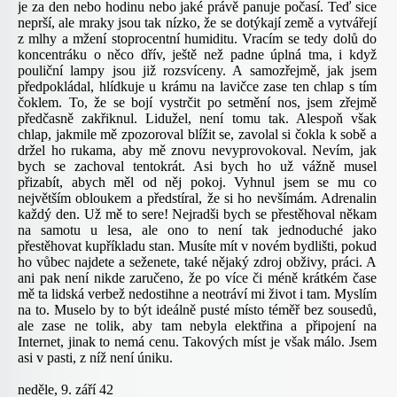
je za den nebo hodinu nebo jaké právě panuje počasí. Teď sice
neprší, ale mraky jsou tak nízko, že se dotýkají země a vytvářejí
z mlhy a mžení stoprocentní humiditu. Vracím se tedy dolů do
koncentráku o něco dřív, ještě než padne úplná tma, i když
pouliční lampy jsou již rozsvíceny. A samozřejmě, jak jsem
předpokládal, hlídkuje u krámu na lavičce zase ten chlap s tím
čoklem. To, že se bojí vystrčit po setmění nos, jsem zřejmě
předčasně zakřiknul. Lidužel, není tomu tak. Alespoň však
chlap, jakmile mě zpozoroval blížit se, zavolal si čokla k sobě a
držel ho rukama, aby mě znovu nevyprovokoval. Nevím, jak
bych se zachoval tentokrát. Asi bych ho už vážně musel
přizabít, abych měl od něj pokoj. Vyhnul jsem se mu co
největším obloukem a předstíral, že si ho nevšímám. Adrenalin
každý den. Už mě to sere! Nejradši bych se přestěhoval někam
na samotu u lesa, ale ono to není tak jednoduché jako
přestěhovat kupříkladu stan. Musíte mít v novém bydlišti, pokud
ho vůbec najdete a seženete, také nějaký zdroj obživy, práci. A
ani pak není nikde zaručeno, že po více či méně krátkém čase
mě ta lidská verbež nedostihne a neotráví mi život i tam. Myslím
na to. Muselo by to být ideálně pusté místo téměř bez sousedů,
ale zase ne tolik, aby tam nebyla elektřina a připojení na
Internet, jinak to nemá cenu. Takových míst je však málo. Jsem
asi v pasti, z níž není úniku.
neděle, 9. září 42