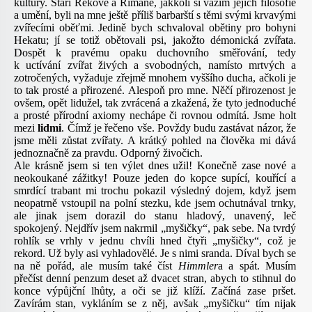
kultury. Staří Řekové a Římané, jakkoli si vážím jejich filosofie
a umění, byli na mne ještě příliš barbarští s těmi svými krvavými
zvířecími oběťmi. Jedině bych schvaloval obětiny pro bohyni
Hekatu; jí se totiž obětovali psi, jakožto démonická zvířata.
Dospět k pravému opaku duchovního směřování, tedy
k uctívání zvířat živých a svobodných, namísto mrtvých a
zotročených, vyžaduje zřejmě mnohem vyššího ducha, ačkoli je
to tak prosté a přirozené. Alespoň pro mne. Něčí přirozenost je
ovšem, opět lidužel, tak zvrácená a zkažená, že tyto jednoduché
a prosté přírodní axiomy nechápe či rovnou odmítá. Jsme holt
mezi
lidmi
. Čímž je řečeno vše. Povždy budu zastávat názor, že
jsme měli zůstat zvířaty. A krátký pohled na člověka mi dává
jednoznačně za pravdu. Odporný živočich.
Ale krásně jsem si ten výlet dnes užil! Konečně zase nové a
neokoukané zážitky! Pouze jeden do kopce supící, kouřící a
smrdící trabant mi trochu pokazil výsledný dojem, když jsem
neopatrně vstoupil na polní stezku, kde jsem ochutnával trnky,
ale jinak jsem dorazil do stanu hladový, unavený, leč
spokojený. Nejdřív jsem nakrmil „myšičky“, pak sebe. Na tvrdý
rohlík se vrhly v jednu chvíli hned čtyři „myšičky“, což je
rekord. Už byly asi vyhladovělé. Je s nimi sranda. Díval bych se
na ně pořád, ale musím také číst
Himmler
a a spát. Musím
přečíst denní penzum deset až dvacet stran, abych to stihnul do
konce výpůjční lhůty, a oči se již klíží. Začíná zase pršet.
Zavírám stan, vykláním se z něj, avšak „myšičku“ tím nijak