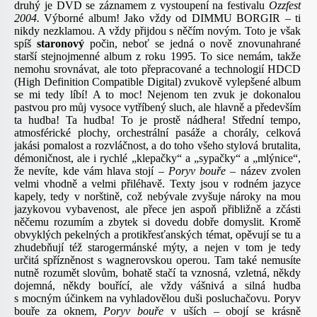
druhý je DVD se záznamem z vystoupení na festivalu
Ozzfest
2004.
Výborné album! Jako vždy od
DIMMU BORGIR
– ti
nikdy nezklamou. A vždy přijdou s něčím novým. Toto je však
spíš
staronový
počin, neboť se jedná o nově znovunahrané
starší stejnojmenné album z roku 1995. To sice nemám, takže
nemohu srovnávat, ale toto přepracované a technologií HDCD
(High Definition Compatible Digital) zvukově vylepšené album
se mi tedy líbí! A to moc! Nejenom ten zvuk je dokonalou
pastvou pro můj vysoce vytříbený sluch, ale hlavně a především
ta hudba! Ta hudba! To je prostě nádhera! Střední tempo,
atmosférické plochy, orchestrální pasáže a chorály, celková
jakási pomalost a rozvláčnost, a do toho všeho stylová brutalita,
démoničnost, ale i rychlé „klepačky“ a „sypačky“ a „mlýnice“,
že nevíte, kde vám hlava stojí –
Poryv
bouře
– název zvolen
velmi vhodně a velmi přiléhavě. Texty jsou v rodném jazyce
kapely, tedy v norštině, což nebývale zvyšuje nároky na mou
jazykovou vybavenost, ale přece jen aspoň přibližně a zčásti
něčemu rozumím a zbytek si dovedu dobře domyslit. Kromě
obvyklých pekelných a protikřesťanských témat, opěvují se tu a
zhudebňují též starogermánské mýty, a nejen v tom je tedy
určitá spřízněnost s wagnerovskou operou. Tam také nemusíte
nutně rozumět slovům, bohatě stačí ta vznosná, vzletná, někdy
dojemná, někdy bouřící, ale vždy vášnivá a silná hudba
s mocným účinkem na vyhladovělou duši posluchačovu. Poryv
bouře za oknem,
Poryv
bouře
v uších – obojí se krásně