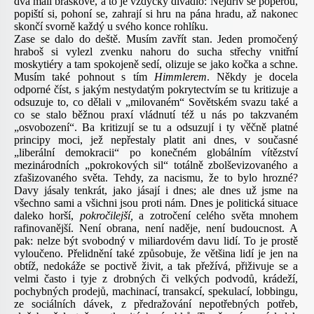
dva malí bráškové, a to je vždycky divadlo: Nejdřív se poperou,
popiští si, pohoní se, zahrají si hru na pána hradu, až nakonec
skončí svorně každý u svého konce rohlíku.
Zase se dalo do deště. Musím zavřít stan. Jeden promočený
hraboš si vylezl zvenku nahoru do sucha střechy vnitřní
moskytiéry a tam spokojeně sedí, olizuje se jako kočka a schne.
Musím také pohnout s tím
Himmlerem
. Někdy je docela
odporné číst, s jakým nestydatým pokrytectvím se tu kritizuje a
odsuzuje to, co dělali v „milovaném“ Sovětském svazu také a
co se stalo běžnou praxí vládnutí též u nás po takzvaném
„osvobození“. Ba kritizují se tu a odsuzují i ty věčně platné
principy moci, jež nepřestaly platit ani dnes, v současné
„liberální demokracii“ po konečném globálním vítězství
mezinárodních „pokrokových sil“ totálně zbolševizovaného a
zfašizovaného světa. Tehdy, za nacismu, že to bylo hrozné?
Davy jásaly tenkrát, jako jásají i dnes; ale dnes už jsme na
všechno sami a všichni jsou proti nám. Dnes je politická situace
daleko horší,
pokročilejší,
a zotročení celého světa mnohem
rafinovanější. Není obrana, není naděje, není budoucnost. A
pak: nelze být svobodný v miliardovém davu lidí. To je prostě
vyloučeno. Přelidnění také způsobuje, že většina lidí je jen na
obtíž, nedokáže se poctivě živit, a tak přežívá, přiživuje se a
velmi často i tyje z drobných či velkých podvodů, krádeží,
pochybných prodejů, machinací, transakcí, spekulací, lobbingu,
ze sociálních dávek, z předražování nepotřebných potřeb,