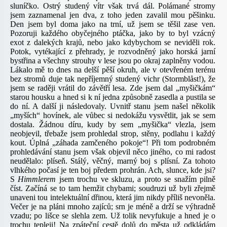
sluníčko. Ostrý studený vítr však trvá dál. Polámané stromy
jsem zaznamenal jen dva, z toho jeden zavalil mou pěšinku.
Den jsem byl doma jako na trní, už jsem se těšil zase ven.
Pozoruji každého obyčejného ptáčka, jako by to byl vzácný
exot z dalekých krajů, nebo jako kdybychom se neviděli rok.
Potok, vytékající z přehrady, je rozvodněný jako horská jarní
bystřina a všechny strouhy v lese jsou po okraj zaplněny vodou.
Lákalo mě to dnes na delší pěší okruh, ale v otevřeném terénu
bez stromů duje tak nepříjemný studený vichr (Stormblåst!), že
jsem se raději vrátil do závětří lesa. Zde jsem dal „myšičkám“
starou housku a hned si k ní jedna způsobně zasedla a pustila se
do ní. A další ji následovaly. Uvnitř stanu jsem našel několik
„myších“ hovínek, ale vůbec si nedokážu vysvětlit, jak se sem
dostala. Žádnou díru, kudy by sem „myšička“ vlezla, jsem
neobjevil, třebaže jsem prohledal strop, stěny, podlahu i každý
kout. Úplná „záhada zamčeného pokoje“! Při tom podrobném
prohledávání stanu jsem však objevil něco jiného, co mi radost
neudělalo: plíseň. Stálý, věčný, marný boj s plísní. Za tohoto
vlhkého počasí je ten boj předem prohrán. Ach, slunce, kde jsi?
S
Himmlerem
jsem trochu ve skluzu, a proto se snažím pilně
číst. Začíná se to tam hemžit chybami; soudruzi už byli zřejmě
unaveni tou intelektuální dřinou, která jim nikdy příliš nevoněla.
Večer je na pláni mnoho zajíců; srn je méně a drží se výhradně
vzadu; po lišce se slehla zem. Už tolik nevyfukuje a hned je o
trochu tepleji! Na zpáteční cestě dolů do města už odkládám