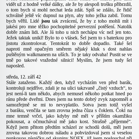
vidět už z hodně velké dálky, ale že by alespoň trošku přibrzdil,
o tom bych si mohl nechat leda zdát. Spíš se zdálo, že řidič
schválně ještě víc dupnul na plyn, aby toho ježka zabil. Tomu
bych věřil. Lidé
jsou
tak zvrácení, že by z toho mohli mít i
jakési pro mne těžko pochopitelné perverzní potěšení. Natolik
dobře znám lidi. Ale Já toho u nich nechápu víc než jen toto.
Ježek taktak unikl! Bylo to o vlásek. Šel jsem to s baterkou pro
jistotu zkontrolovat. Tentokrát to dobře dopadlo. Také šel
naproti mně opačným směrem nějaký kluk s dost nahlas
puštěným walkmanem na uších. To je taky odvaha! Pustit se ve
tmě po takové vražedné silnici! Myslím, že jsem tudy šel
naposled.
středa, 12. září 42
Stále zataženo. Každý den, když vycházím ven před barák,
kontroluji nejdříve, zdali je na ulici takzvaně „čistý vzduch“, to
jest není-li tam někdo, abych nemusel někoho potkat hned po
ránu přede dveřmi. Dnes jsem na tento dobrý zvyk zapomněl a
samozřejmě se mi to nevyplatilo. Sotva jsem totiž vyšel
z baráku, venčila se tam zrovna jedna čůza s čoklem. Čokl na
mne temně vrčel, jako kdyby mě měl v příštím okamžiku
pokousat, a očmuchával mě jako kost. Strašně „příjemné“.
Když jsem přitom předtím scházel ze schodů dolů, měl jsem
zrovna takovou dobrou náladu a pohvizdoval jsem si veselou
punkovou písničku od skupiny
NOFX
, již jsem poslouchal při