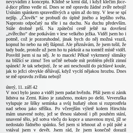
nevyvádím z konceptu. Klidně se krmí dál, i když klečím
face-
à-face
přímo vedle ní. Dnes se mě opravdu žádné zvíře nebojí!
Usínám spánkem spravedlivých a spím až do tmy. V lese se spí
nejlíp. „Člověk“ se probudí do úplně jiného a lepšího světa.
Naprosto odpočatý na těle i na duchu. Na duchu především.
Stále drobně prší. Na zpáteční cestě ještě na dovršení
„zvířecího“ dne potkávám v lese velkého ježka. Viděl jsem ho i
potmě, což je pozoruhodné, jinak bych do něj možná vrazil,
kopnul ho nebo na něj šlápnul. Ale přiznávám, že jsem tušil, že
tady bude, protože už jsem ho tu párkrát a na tomtéž místě viděl.
Posvítil jsem si na něj. Je to macek! Pěkně vykrmený slimáky
na blížící se zimu! Ten určitě nebude mít problém přežít zimní
spánek! Je tak sebejistý, že se ani neschoulil do pichlavé koule,
jak to ježci obvykle dělávají, když vycítí nějakou hrozbu. Dnes
se mě opravdu zvířata nebojí!
úterý, 11. září 42
V noci bylo jasno a viděl jsem padat hvězdu. Přál jsem si zánik
lidstva na Zemi. Ráno je zataženo, mokro po dešti. Veveruška
vylupuje ze šišky semínka a svůj huňatý ohon si rozprostřela
nad sebou jako stříšku. Po včerejším výletě kolem Hirschlu
mám unavené nohy, jež se třesou slabostí i při pouhém stání,
unavené tělo, jež sotva vleču do kopce a unavenou mysl, jíž se
nedostalo řádného spánku. Šel jsem si lehnout až o půl páté a
vstával jsem v devět. Jsem rád, že jsem konečně dorazil