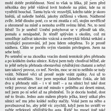
mohl dobře prohlédnout. Není to však ta liška, již jsem před
několika dny ještě vídával lovit hraboše na pláni, kde na ni
vystřelil bouchal. Tamta byla víc rezavější, kdežto tahle je skoro
hnědá, až našedle hnědá, jakoby zkřížená s vlkem. Nádherné
zvíře. Ještě dlouho poté, co se mi ztratila z očí, stojím nevěřícně
a ohromeně na místě a nemohu uvěřit svému štěstí. Ne, to není
štěstí! To je umění! Umění pohybovat se v přírodě tak tiše,
pomalu a nenápadně, že téměř splývám s okolím, což mi
umožňuje zažívat takováto vzácná a neobvyklá blízká setkání a
vzrušující pozorování, jež jsou lidem odepřena. To je prostě
nádhera. Cítím se poctěn svým vlastním privilegiem. Jsem na
sebe hrdý.
Po setmění se na zkoušku vracím domů tentokrát přes přehradu
a po krátkém úseku silnice. Kdysi jsem tudy chodíval běžně, ale
to ještě nebyla přehrada obestavěná rybářskými chatami a nebyl
tam takový provoz, co teď. Nevím, moc se mi to nelíbilo se tudy
vrátit. Některé věci už prostě nejde vrátit zpátky. Asi už to
víckrát neudělám. Sice jsem nepotkal žádného čokla, ale lidi
dva u přehrady stáli – i v té tmě! – a na silnici byl také dost
velký provoz: deset aut mě minulo v průběhu asi deseti minut,
než jsem po ní sešel až na předměstí. To je docela hodně, dost
mě to štvalo. Jedno auto málem přejelo ježka, který utíkal přes
silnici seč mu jeho krátké nožky stačily. Volal jsem na něho a
povzbuzoval ho, aby ještě víc zrychlil, když jsem ho uviděl ve
světle reflektorů přijíždějícího auta. Řidič ho musel jistě také