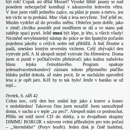
být rok! Copak asi dělal Mozart? Vysoké štíhlé jasany se nad
posedem nebezpečně komíhají v nárazovém ledovém větru.
V lese jsem viděl jediného zajíce, na pláni je pusto a mrtvo, jen
ten vichr se tu prohání. Mne však z lesa nevyžene. Teď ještě ne.
Musím vydržet až do prvního sněhu. Oblečen jsem dobře, jako
v zimě; chvilku posedět pod modřínem se dá a ve stanu pak
zahřeje spací pytel. Ještě
musí
být lépe, je léto, u všech všudy!
Nicméně nevyhnutelný nástup do práce se tím špatným počasím
pojednou jakoby o celých sedm mil přiblížil. A listí žloutne a
padá, smetáno krutým severním vichrem. Celý zbývající den
vytrvale prší. A Já alespoň stejně vytrvale čtu
Himmlera.
Doma
jsem si pustil v počítačovém přehrávači jako kulisu nahrávku
hlasu lejska černohlavého. Program opakuje
jedenadvacetisekundový záznam tohoto příjemného ptačího
hlásku pořád dokola, až mám pocit, že se nacházím uprostřed
lesa a je opět jaro. Kéž by to tak bylo! Jenže v baráku se už
topí...
čtvrtek, 6. září 42
Celou noc, celý den bez ustání leje jako z konve a konec
v nedohlednu! Takovou činu jsem nezažil! Jsem samozřejmě
doma, v suchu a v teple „za pecí“. Alespoň mám co poslouchat.
Přišlo mi totiž nové CD do sbírky, a to dvojalbum skupiny
DIMMU BORGIR
s názvem velmi příhodným pro toto počasí
–
„Stormblåst“
(Poryv bouře). Jeden disk je čistě hudební,