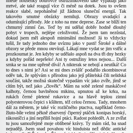
hnědé housenky bourovce ostružiníkového také vypadají jako
mrtvé, ale také reagují více či méně na dotek. Jsou to ovšem
reakce slabé, nepoháněné již žádnou sluneční energií. Tak
takovéto smutné obrázky nemiluji. Obrazy uvadající a
odumírající přírody. Jde z toho na mne deprese. Zase se blíží ten
chmurný zimní čas. Teď by mi udělal dobře hodně dlouhý
pobyt v tropech, nejlépe celoživotní. Že jsem tam nezůstal,
dokud jsem měl alespoň minimální možnost! Já to vždycky
tušil, že tady jednoho dne uvíznu jako v pasti! Široké a dálné
obzory se přede mnou otevírají. Lákají mne vydat se jim vstříc a
prozkoumat je. Jen kdyby se udělalo aspoň na dva tři dny hezky
a kdyby pořád nepršelo! Ani ty ostružiny letos nejsou... Další
srnka se na mne upřeně dívá! A nikterak se nebojí a neutíká! Co
to dnes s nimi je? Asi se mi dnes zvlášť podařilo zkombinovat
oděv tak, že splývám s přírodou jako její přátelská čili nelidská
součást, takže možná skutečně vypadám víc jako zvíře, jímž se
cítím být, než jako „člověk“. Mám na sobě zelené maskáčové
kalhoty, černou bavlněnou mikinu, upnutou až ke krku, na
rukách černé pletené rukavice a na hlavě teplou zimní
polyesterovou čepici s kšiltem, též celou černou. Tady, mnohem
dál za městem, je také víc rozličného ptactva, například černo-
žluto-bíle velmi pěkně zbarvený čiperný ptáček konipas horský,
rákosníčci a jiní nepříliš hojní ptáci. Radost pohledět. A ze zvířat
tu jsou samozřejmě moje oblíbené krávy. Ty mám rád, ba snad
nejraději. Jsem snad povahou víc hinduista než dědic antické