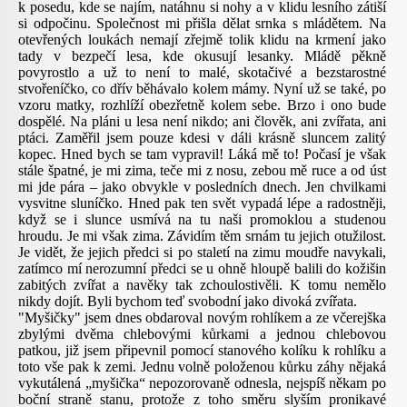
k posedu, kde se najím, natáhnu si nohy a v klidu lesního zátiší
si odpočinu. Společnost mi přišla dělat srnka s mládětem. Na
otevřených loukách nemají zřejmě tolik klidu na krmení jako
tady v bezpečí lesa, kde okusují lesanky. Mládě pěkně
povyrostlo a už to není to malé, skotačivé a bezstarostné
stvořeníčko, co dřív běhávalo kolem mámy. Nyní už se také, po
vzoru matky, rozhlíží obezřetně kolem sebe. Brzo i ono bude
dospělé. Na pláni u lesa není nikdo; ani člověk, ani zvířata, ani
ptáci. Zaměřil jsem pouze kdesi v dáli krásně sluncem zalitý
kopec. Hned bych se tam vypravil! Láká mě to! Počasí je však
stále špatné, je mi zima, teče mi z nosu, zebou mě ruce a od úst
mi jde pára – jako obvykle v posledních dnech. Jen chvilkami
vysvitne sluníčko. Hned pak ten svět vypadá lépe a radostněji,
když se i slunce usmívá na tu naši promoklou a studenou
hroudu. Je mi však zima. Závidím těm srnám tu jejich otužilost.
Je vidět, že jejich předci si po staletí na zimu moudře navykali,
zatímco mí nerozumní předci se u ohně hloupě balili do kožišin
zabitých zvířat a navěky tak zchoulostivěli. K tomu nemělo
nikdy dojít. Byli bychom teď svobodní jako divoká zvířata.
"Myšičky" jsem dnes obdaroval novým rohlíkem a ze včerejška
zbylými dvěma chlebovými kůrkami a jednou chlebovou
patkou, již jsem připevnil pomocí stanového kolíku k rohlíku a
toto vše pak k zemi. Jednu volně položenou kůrku záhy nějaká
vykutálená „myšička“ nepozorovaně odnesla, nejspíš někam po
boční straně stanu, protože z toho směru slyším pronikavé