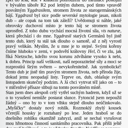
v bývalém táboře R2 pod letitým dubem, pod tímto vpravdě
posvátným
Yggdrasil
em, stromem života ze starogermánských
bájí.
Yggdrasil
byl sice podle severské mytologie jasan, nikoli
dub – ale copak na tom tak záleží? Uvědomuji si náhle, jaké
obrovsky duchovní místo je tento háj se stromem života
uprostřed. Z toho dubu vychází mocná životní síla,
vis naturæ
,
která přechází i do mne.
Yggdrasil
starých Germánů byl jistě
tento dub, který tu stál tak dlouho o samotě, až z něj vyrostl
pravý velikán. Myslím, že u mne je to stejné. Svými kořeny
čníme hluboko v zemi, v podsvětí královny
Hel
, či ve zlu, jak
říká Nietzsche, kdežto svou korunu zdvíháme vysoko k nebi,
k dobru. Princip naší velikosti, naší neporazitelné síly a moci se
rozprostírá širým světem – nevykořenitelně. Jak symbolické!
Tento dub je jistě tím pravým stromem života, neb příroda žije,
dokud jemu neopadají listy. Teprve on, dub, ohlašuje svým
listopadem skutečný podzim. A Já chci vytrvat též jako on – to
v mlčenlivé přísaze slibuji na tomto posvátném místě.
Stan jsem dnes alespoň celý vytřel suchým hadrem, když už se
o to vysušení nemůže postarat slunce. Fytoncid jsem nepoužil
žádný – ono by to v tom vlhku stejně dlouho neúčinkovalo.
„Myšičky“ dostaly nový rohlík. Rozmoklý zbylý kousek
včerejší housky je roztahaný po lese. Jeden hraboš se do
dnešního rohlíku okamžitě zahryzl, aniž se nechal vyrušovat
mou hřmotnou činností sanitárního pracovníka. Pak přišli ještě