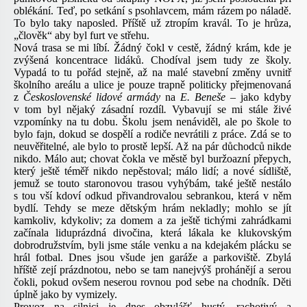
oblékání. Teď, po setkání s psohlavcem, mám rázem po náladě.
To bylo taky naposled. Příště už ztropím kravál. To je hrůza,
„člověk“ aby byl furt ve střehu.
Nová trasa se mi líbí. Žádný čokl v cestě, žádný krám, kde je
zvýšená koncentrace lidáků. Chodíval jsem tudy ze školy.
Vypadá to tu pořád stejně, až na malé stavební změny uvnitř
školního areálu a ulice je pouze trapně politicky přejmenovaná
z
Československé lidové armády
na
E. Beneše
– jako kdyby
v tom byl nějaký zásadní rozdíl
.
Vybavují se mi stále živé
vzpomínky na tu dobu. Školu jsem nenáviděl, ale po škole to
bylo fajn, dokud se dospělí a rodiče nevrátili z práce. Zdá se to
neuvěřitelné, ale bylo to prostě lepší. Až na pár důchodců nikde
nikdo. Málo aut; chovat čokla ve městě byl buržoazní přepych,
který ještě téměř nikdo nepěstoval; málo lidí; a nové sídliště,
jemuž se touto staronovou trasou vyhýbám, také ještě nestálo
s tou vší kdoví odkud přivandrovalou sebrankou, která v něm
bydlí. Tehdy se meze dětským hrám nekladly; mohlo se jít
kamkoliv, kdykoliv; za domem a za ještě tichými zahrádkami
začínala liduprázdná divočina, která lákala ke klukovským
dobrodružstvím, byli jsme stále venku a na kdejakém plácku se
hrál fotbal. Dnes jsou všude jen garáže a parkoviště. Zbylá
hříště zejí prázdnotou, nebo se tam nanejvýš prohánějí a serou
čokli, pokud ovšem neserou rovnou pod sebe na chodník. Děti
úplně jako by vymizely.
Provoz na silnici je dnes obzvlášť hustý, rachotivý a