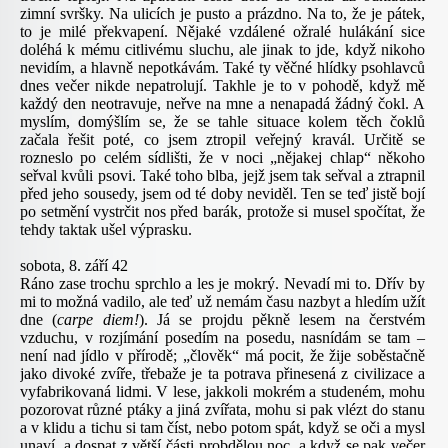
zimní svršky. Na ulicích je pusto a prázdno. Na to, že je pátek,
to je milé překvapení. Nějaké vzdálené ožralé hulákání sice
doléhá k mému citlivému sluchu, ale jinak to jde, když nikoho
nevidím, a hlavně nepotkávám. Také ty věčné hlídky psohlavců
dnes večer nikde nepatrolují. Takhle je to v pohodě, když mě
každý den neotravuje, neřve na mne a nenapadá žádný čokl. A
myslím, domýšlím se, že se tahle situace kolem těch čoklů
začala řešit poté, co jsem ztropil veřejný kravál. Určitě se
rozneslo po celém sídlišti, že v noci „nějakej chlap“ někoho
seřval kvůli psovi. Také toho blba, jejž jsem tak seřval a ztrapnil
před jeho sousedy, jsem od té doby neviděl. Ten se teď jistě bojí
po setmění vystrčit nos před barák, protože si musel spočítat, že
tehdy taktak ušel výprasku.
sobota, 8. září 42
Ráno zase trochu sprchlo a les je mokrý. Nevadí mi to. Dřív by
mi to možná vadilo, ale teď už nemám času nazbyt a hledím užít
dne (
carpe diem!
). Já se projdu pěkně lesem na čerstvém
vzduchu, v rozjímání posedím na posedu, nasnídám se tam –
není nad jídlo v přírodě; „člověk“ má pocit, že žije soběstačně
jako divoké zvíře, třebaže je ta potrava přinesená z civilizace a
vyfabrikovaná lidmi. V lese, jakkoli mokrém a studeném, mohu
pozorovat různé ptáky a jiná zvířata, mohu si pak vlézt do stanu
a v klidu a tichu si tam číst, nebo potom spát, když se oči a mysl
unaví, a dospat z větší části probdělou noc, a když se pak večer