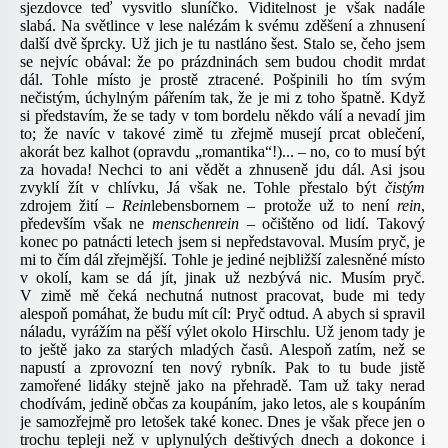
sjezdovce teď vysvitlo sluníčko. Viditelnost je však nadále
slabá. Na světlince v lese nalézám k svému zděšení a zhnusení
další dvě šprcky. Už jich je tu nastláno šest. Stalo se, čeho jsem
se nejvíc obával: že po prázdninách sem budou chodit mrdat
dál. Tohle místo je prostě ztracené. Pošpinili ho tím svým
nečistým, úchylným pářením tak, že je mi z toho špatně. Když
si představím, že se tady v tom bordelu někdo válí a nevadí jim
to; že navíc v takové zimě tu zřejmě musejí prcat oblečení,
akorát bez kalhot (opravdu „romantika“!)... – no, co to musí být
za hovada! Nechci to ani vědět a zhnuseně jdu dál. Asi jsou
zvyklí žít v chlívku, Já však ne. Tohle přestalo být
čistým
zdrojem žití –
Rein
lebensbornem – protože už to není
rein
,
především však ne
menschenrein
– očištěno od lidí. Takový
konec po patnácti letech jsem si nepředstavoval. Musím pryč, je
mi to čím dál zřejmější. Tohle je jediné nejbližší zalesněné místo
v okolí, kam se dá jít, jinak už nezbývá nic. Musím pryč.
V zimě mě čeká nechutná nutnost pracovat, bude mi tedy
alespoň pomáhat, že budu mít cíl: Pryč odtud. A abych si spravil
náladu, vyrážím na pěší výlet okolo Hirschlu. Už jenom tady je
to ještě jako za starých mladých časů. Alespoň zatím, než se
napustí a zprovozní ten nový rybník. Pak to tu bude jistě
zamořené lidáky stejně jako na přehradě. Tam už taky nerad
chodívám, jedině občas za koupáním, jako letos, ale s koupáním
je samozřejmě pro letošek také konec. Dnes je však přece jen o
trochu tepleji než v uplynulých deštivých dnech a dokonce i