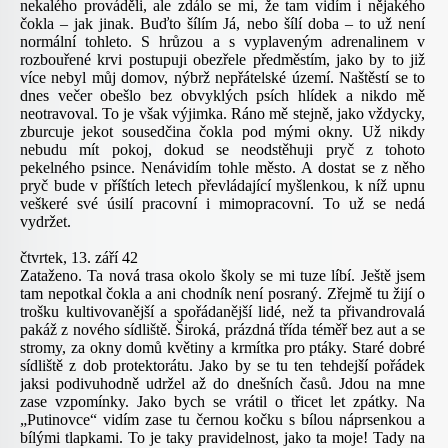
nekalého prováděli, ale zdálo se mi, že tam vidím i nějakého
čokla – jak jinak. Buďto šílím Já, nebo šílí doba – to už není
normální tohleto. S hrůzou a s vyplaveným adrenalinem v
rozbouřené krvi postupuji obezřele předměstím, jako by to již
více nebyl můj domov, nýbrž nepřátelské území. Naštěstí se to
dnes večer obešlo bez obvyklých psích hlídek a nikdo mě
neotravoval. To je však výjimka. Ráno mě stejně, jako vždycky,
zburcuje jekot sousedčina čokla pod mými okny. Už nikdy
nebudu mít pokoj, dokud se neodstěhuji pryč z tohoto
pekelného psince. Nenávidím tohle město. A dostat se z něho
pryč bude v příštích letech převládající myšlenkou, k níž upnu
veškeré své úsilí pracovní i mimopracovní. To už se nedá
vydržet.
čtvrtek, 13. září 42
Zataženo. Ta nová trasa okolo školy se mi tuze líbí. Ještě jsem
tam nepotkal čokla a ani chodník není posraný. Zřejmě tu žijí o
trošku kultivovanější a spořádanější lidé, než ta přivandrovalá
pakáž z nového sídliště. Široká, prázdná třída téměř bez aut a se
stromy, za okny domů květiny a krmítka pro ptáky. Staré dobré
sídliště z dob protektorátu. Jako by se tu ten tehdejší pořádek
jaksi podivuhodně udržel až do dnešních časů. Jdou na mne
zase vzpomínky. Jako bych se vrátil o třicet let zpátky. Na
„Putinovce“ vidím zase tu černou kočku s bílou náprsenkou a
bílými tlapkami. To je taky pravidelnost, jako ta moje! Tady na