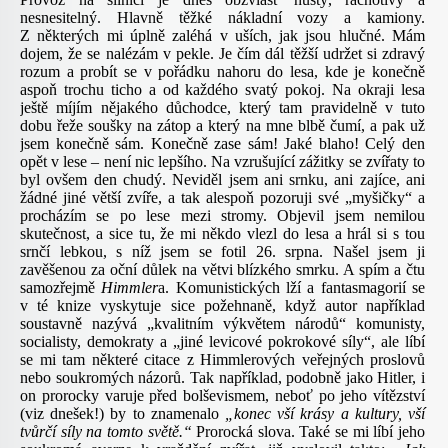
nesnesitelný. Hlavně těžké nákladní vozy a kamiony.
Z některých mi úplně zaléhá v uších, jak jsou hlučné. Mám
dojem, že se nalézám v pekle. Je čím dál těžší udržet si zdravý
rozum a probít se v pořádku nahoru do lesa, kde je konečně
aspoň trochu ticho a od každého svatý pokoj. Na okraji lesa
ještě míjím nějakého důchodce, který tam pravidelně v tuto
dobu řeže soušky na zátop a který na mne blbě čumí, a pak už
jsem konečně sám. Konečně zase sám! Jaké blaho! Celý den
opět v lese – není nic lepšího. Na vzrušující zážitky se zvířaty to
byl ovšem den chudý. Neviděl jsem ani srnku, ani zajíce, ani
žádné jiné větší zvíře, a tak alespoň pozoruji své „myšičky“ a
procházím se po lese mezi stromy. Objevil jsem nemilou
skutečnost, a sice tu, že mi někdo vlezl do lesa a hrál si s tou
srnčí lebkou, s níž jsem se fotil 26. srpna. Našel jsem ji
zavěšenou za oční důlek na větvi blízkého smrku. A spím a čtu
samozřejmě
Himmler
a. Komunistických lží a fantasmagorií se
v té knize vyskytuje sice požehnaně, když autor například
soustavně nazývá „kvalitním výkvětem národů“ komunisty,
socialisty, demokraty a „jiné levicové pokrokové síly“, ale líbí
se mi tam některé citace z Himmlerových veřejných proslovů
nebo soukromých názorů. Tak například, podobně jako Hitler, i
on prorocky varuje před bolševismem, neboť po jeho vítězství
(viz dnešek!) by to znamenalo
„konec vší krásy a kultury, vší
tvůrčí síly na tomto světě.“
Prorocká slova. Také se mi líbí jeho