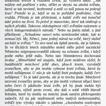
soukromá averze k vraždění zvířat, již vyslovil takto:
„Jak
můžete mít potěšení z toho, střílet ze skrytu na ubohá zvířata,
která se tak nevinně, bezbranně a aniž co tuší pasou na pokraji
lesa? Protože to je, když se na to pořádně podíváme, čistá
vražda. Příroda je tak překrásná, a každé zvíře má konečně
také právo na život. To právě je stanovisko, které tak obdivuji u
našich předků. Takovou ohleduplnost vůči zvířatům naleznete u
všech indogermánských národů.“
Nebo na jiném místě, u jiné
příležitosti:
„Nebudeme suroví nebo nemilosrdní nikde, kde to
nemusí být. My, Němci, jsme jediný národ na světě, který slušně
zachází se zvířaty.“
To sice není tak úplně pravda, ale je faktem,
že ve třicátých letech minulého století mělo právě nacistické
Německo nejpropracovanější zákony na ochranu zvířat, i když
podle mého ještě málo. Nebo tato Himmlerova dochovaná
úvaha:
„Mimořádně mě zaujalo, když jsem nedávno slyšel, že
buddhističtí mnichové ještě dnes, jdou-li lesem, vyzvánějí
zvonečkem, aby se jim mohla vyhnout lesní zvířata, která by
mohli zašlápnout. U nás je ale každý šnek podupán, každý červ
zašlápnut.“
To je také pravda, ale je to trochu jinak: Mnichové
nezvoní zvonečky proto, aby se jim mohli vyhnout nějací šneci
nebo červi či jakékoliv lesní zvíře, jež by jinak mohlo být
zašlápnuto, nýbrž proto zvoní, aby dali o sobě vědět hlavně
šelmám, které by mohly na mnichy jinak samým překvapením
zaútočit. Až na pár nepřesností nebo malých nedorozumění,
svědčí tyto výroky nikoliv o jakémsi „chorobném rozdvojení