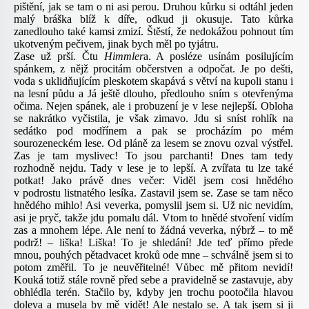
pištění, jak se tam o ni asi perou. Druhou kůrku si odtáhl jeden
malý bráška blíž k díře, odkud ji okusuje. Tato kůrka
zanedlouho také kamsi zmizí. Štěstí, že nedokážou pohnout tím
ukotveným pečivem, jinak bych měl po tyjátru.
Zase už prší. Čtu
Himmler
a. A posléze usínám posilujícím
spánkem, z nějž procitám občerstven a odpočat. Je po dešti,
voda s uklidňujícím pleskotem skapává s větví na kupoli stanu i
na lesní půdu a Já ještě dlouho, předlouho sním s otevřenýma
očima. Nejen spánek, ale i probuzení je v lese nejlepší. Obloha
se nakrátko vyčistila, je však zimavo. Jdu si sníst rohlík na
sedátko pod modřínem a pak se procházím po mém
sourozeneckém lese. Od pláně za lesem se znovu ozval výstřel.
Zas je tam myslivec! To jsou parchanti! Dnes tam tedy
rozhodně nejdu. Tady v lese je to lepší. A zvířata tu lze také
potkat! Jako právě dnes večer: Viděl jsem cosi hnědého
v podrostu listnatého lesíka. Zastavil jsem se. Zase se tam něco
hnědého mihlo! Asi veverka, pomyslil jsem si. Už nic nevidím,
asi je pryč, takže jdu pomalu dál. Vtom to hnědé stvoření vidím
zas a mnohem lépe. Ale není to žádná veverka, nýbrž – to mě
podrž! – liška! Liška! To je shledání! Jde teď přímo přede
mnou, pouhých pětadvacet kroků ode mne – schválně jsem si to
potom změřil. To je neuvěřitelné! Vůbec mě přitom nevidí!
Kouká totiž stále rovně před sebe a pravidelně se zastavuje, aby
obhlédla terén. Stačilo by, kdyby jen trochu pootočila hlavou
doleva a musela by mě vidět! Ale nestalo se. A tak jsem si ji