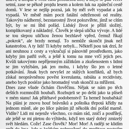
setmí, zase se pěkně projdu lesem a kolem luk na zpáteční cestě
domů. V lese se nejlíp pozná, jak by měl svět vypadat a jak
vypadá. Ve městě mám pocit fatální odtrženosti od reality.
Takovýto nádherný, bezstarostný život polozvířete, jímž se cítím
být, by se mi líbil pořád. Lidský život je příliš složitý,
komplikovaný a nákladný. Člověk je slepá ulička vývoje. A lidé
se tou slepou uličkou ženou bezhlavě vpřed, čemuž říkají
„pokrok“, ale brzdy nemají. To nemůže skončit jinak než
katastrofou. A ty lidi! Ti kdyby nebyli... Někteří jsou tak drzí, že
ani neuhnou z cesty a vykračují si pánovitě prostředkem, jako
kdyby jim patřil svět, a ještě k tomu na mne vrčí jejich pes.
Kvůli takovýmto nepříjemným zážitkům a zkušenostem s lidmi
se jim vyhýbám, jak jen mohu, i kdyby šlo jen o letmé
potkávání. Jinak bych nevyšel ze stálých konfliktů, až bych
získal neoprávněnou pověst kverulanta, rabiáta a recidivisty,
anebo bych posléze jako hromadný vrah skončil za mřížemi.
Dnes zase všude čichám člověčinu. Nějak se nám po těch
deštích rozmnožili houbaři. Rozbujeli se po dešti jako ta plíseň
v mém stanu! Jak přiléhavé podobenství! Ta hemež houbařská!
Na pláni je znovu houf brávníků a poštolka třepotá křídly na
jednom místě, ale po lišce pátrám již několik dní pořád marně.
Vidíte? Lidi mi nejenže všechno, co mám rád, zničí a postřílejí,
ale ještě se mi pletou do výhledu, když ten starý dobrý zmizelý
svět hledám. Cože! Zase člověk? Mor! Mor! A raději se klidím
zpět do lesa, kde v krátkém pohroužení do meditace postojím