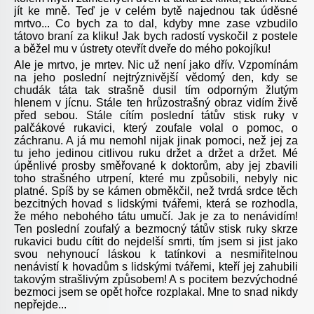
jít ke mně. Teď je v celém bytě najednou tak úděsné
mrtvo... Co bych za to dal, kdyby mne zase vzbudilo
tátovo braní za kliku! Jak bych radostí vyskočil z postele
a běžel mu v ústrety otevřít dveře do mého pokojíku!
Ale je mrtvo, je mrtev. Nic už není jako dřív. Vzpomínám
na jeho poslední nejtrýznivější vědomý den, kdy se
chudák táta tak strašně dusil tím odporným žlutým
hlenem v jícnu. Stále ten hrůzostrašný obraz vidím živě
před sebou. Stále cítím poslední tátův stisk ruky v
palčákové rukavici, který zoufale volal o pomoc, o
záchranu. A já mu nemohl nijak jinak pomoci, než jej za
tu jeho jedinou citlivou ruku držet a držet a držet. Mé
úpěnlivé prosby směřované k doktorům, aby jej zbavili
toho strašného utrpení, které mu způsobili, nebyly nic
platné. Spíš by se kámen obměkčil, než tvrdá srdce těch
bezcitných hovad s lidskými tvářemi, která se rozhodla,
že mého nebohého tátu umučí. Jak je za to nenávidím!
Ten poslední zoufalý a bezmocný tátův stisk ruky skrze
rukavici budu cítit do nejdelší smrti, tím jsem si jist jako
svou nehynoucí láskou k tatínkovi a nesmiřitelnou
nenávistí k hovadům s lidskými tvářemi, kteří jej zahubili
takovým strašlivým způsobem! A s pocitem bezvýchodné
bezmoci jsem se opět hořce rozplakal. Mne to snad nikdy
nepřejde...