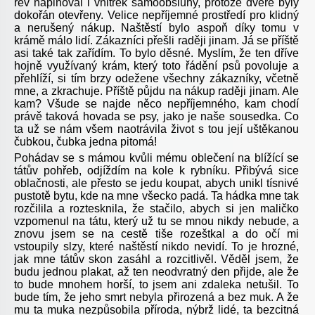
řev naplňoval i vnitřek samoobsluhy, protože dveře byly
dokořán otevřeny. Velice nepříjemné prostředí pro klidný
a nerušený nákup. Naštěstí bylo aspoň díky tomu v
krámě málo lidí. Zákazníci přešli raději jinam. Já se příště
asi také tak zařídím. To bylo děsné. Myslím, že ten dříve
hojně využívaný krám, který toto řádění psů povoluje a
přehlíží, si tím brzy odežene všechny zákazníky, včetně
mne, a zkrachuje. Příště půjdu na nákup raději jinam. Ale
kam? Všude se najde něco nepříjemného, kam chodí
právě taková hovada se psy, jako je naše sousedka. Co
ta už se nám všem naotrávila život s tou její uštěkanou
čubkou, čubka jedna pitomá!
Pohádav se s mámou kvůli mému oblečení na blížící se
tátův pohřeb, odjíždím na kole k rybníku. Přibývá sice
oblačnosti, ale přesto se jedu koupat, abych unikl tísnivé
pustotě bytu, kde na mne všecko padá. Ta hádka mne tak
rozčilila a roztesknila, že stačilo, abych si jen maličko
vzpomenul na tátu, který už tu se mnou nikdy nebude, a
znovu jsem se na cestě tiše rozeštkal a do očí mi
vstoupily slzy, které naštěstí nikdo nevidí. To je hrozné,
jak mne tátův skon zasáhl a rozcitlivěl. Věděl jsem, že
budu jednou plakat, až ten neodvratný den přijde, ale že
to bude mnohem horší, to jsem ani zdaleka netušil. To
bude tím, že jeho smrt nebyla přirozená a bez muk. A že
mu ta muka nezpůsobila příroda, nýbrž lidé, ta bezcitná