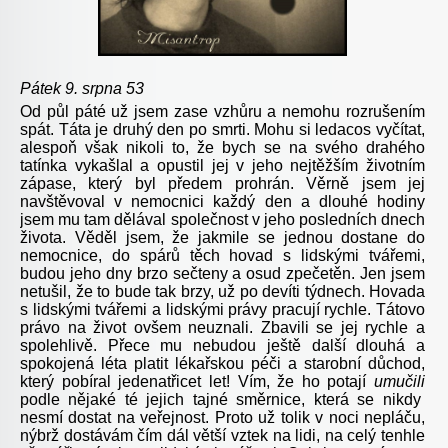
Pátek 9. srpna 53
Od půl páté už jsem zase vzhůru a nemohu rozrušením
spát. Táta je druhý den po smrti. Mohu si ledacos vyčítat,
alespoň však nikoli to, že bych se na svého drahého
tatínka vykašlal a opustil jej v jeho nejtěžším životním
zápase, který byl předem prohrán. Věrně jsem jej
navštěvoval v nemocnici každý den a dlouhé hodiny
jsem mu tam dělával společnost v jeho posledních dnech
života. Věděl jsem, že jakmile se jednou dostane do
nemocnice, do spárů těch hovad s lidskými tvářemi,
budou jeho dny brzo sečteny a osud zpečetěn. Jen jsem
netušil, že to bude tak brzy, už po devíti týdnech. Hovada
s lidskými tvářemi a lidskými právy pracují rychle. Tátovo
právo na život ovšem neuznali. Zbavili se jej rychle a
spolehlivě. Přece mu nebudou ještě další dlouhá a
spokojená léta platit lékařskou péči a starobní důchod,
který pobíral jedenatřicet let! Vím, že ho potají
umučili
podle nějaké té jejich tajné směrnice, která se nikdy
nesmí dostat na veřejnost. Proto už tolik v noci nepláču,
nýbrž dostávám čím dál větší vztek na lidi, na celý tenhle