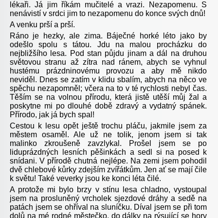
lékaři. Já jim říkám mučitelé a vrazi. Nezapomenu. S
nenávistí v srdci jim to nezapomenu do konce svých dnů!
A venku prší a prší.
Ráno je hezky, ale zima. Báječné horké léto jako by
odešlo spolu s tátou. Jdu na malou procházku do
nejbližšího lesa. Pod stan půjdu jinam a dál na druhou
světovou stranu až zítra nad ránem, abych se vyhnul
hustému prázdninovému provozu a aby mě nikdo
neviděl. Dnes se zatím v klidu sbalím, abych na něco ve
spěchu nezapomněl; včera na to v té rychlosti nebyl čas.
Těším se na volnou přírodu, která jistě utěší můj žal a
poskytne mi po dlouhé době zdravý a vydatný spánek.
Přírodo, jak já bych spal!
Cestou k lesu opět ještě trochu pláču, jakmile jsem za
městem osaměl. Ale už ne tolik, jenom jsem si tak
malinko zkroušeně zavzlykal. Prošel jsem se po
liduprázdných lesních pěšinkách a sedl si na posed k
snídani. V přírodě chutná nejlépe. Na zemi jsem pohodil
dvě chlebové kůrky zdejším zvířátkům. Jen ať se mají čile
k světu! Také veverky jsou ke konci léta čilé.
A protože mi bylo brzy v stínu lesa chladno, vystoupal
jsem na prosluněný vrcholek sjezdové dráhy a sedě na
patách jsem se ohříval na sluníčku. Díval jsem se při tom
dolů na mé rodné městečko, do dálky na rýsující se hory