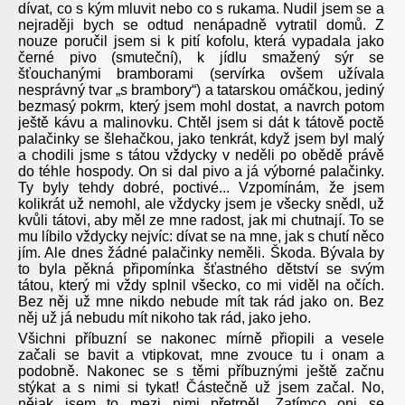
dívat, co s kým mluvit nebo co s rukama. Nudil jsem se a
nejraději bych se odtud nenápadně vytratil domů. Z
nouze poručil jsem si k pití kofolu, která vypadala jako
černé pivo (smuteční), k jídlu smažený sýr se
šťouchanými bramborami (servírka ovšem užívala
nesprávný tvar „s brambory“) a tatarskou omáčkou, jediný
bezmasý pokrm, který jsem mohl dostat, a navrch potom
ještě kávu a malinovku. Chtěl jsem si dát k tátově poctě
palačinky se šlehačkou, jako tenkrát, když jsem byl malý
a chodili jsme s tátou vždycky v neděli po obědě právě
do téhle hospody. On si dal pivo a já výborné palačinky.
Ty byly tehdy dobré, poctivé... Vzpomínám, že jsem
kolikrát už nemohl, ale vždycky jsem je všecky snědl, už
kvůli tátovi, aby měl ze mne radost, jak mi chutnají. To se
mu líbilo vždycky nejvíc: dívat se na mne, jak s chutí něco
jím. Ale dnes žádné palačinky neměli. Škoda. Bývala by
to byla pěkná připomínka šťastného dětství se svým
tátou, který mi vždy splnil všecko, co mi viděl na očích.
Bez něj už mne nikdo nebude mít tak rád jako on. Bez
něj už já nebudu mít nikoho tak rád, jako jeho.
Všichni příbuzní se nakonec mírně přiopili a vesele
začali se bavit a vtipkovat, mne zvouce tu i onam a
podobně. Nakonec se s těmi příbuznými ještě začnu
stýkat a s nimi si tykat! Částečně už jsem začal. No,
nějak jsem to mezi nimi přetrpěl. Zatímco oni se