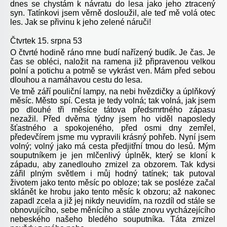
dnes se chystám k návratu do lesa jako jeho ztracený
syn. Tatínkovi jsem věrně dosloužil, ale teď mě volá otec
les. Jak se přivinu k jeho zelené náruči!
Čtvrtek 15. srpna 53
O čtvrté hodině ráno mne budí nařízený budík. Je čas. Je
čas se obléci, naložit na ramena již připravenou velkou
polní a potichu a potmě se vykrást ven. Mám před sebou
dlouhou a namáhavou cestu do lesa.
Ve tmě září pouliční lampy, na nebi hvězdičky a úplňkový
měsíc. Město spí. Cesta je tedy volná; tak volná, jak jsem
po dlouhé tři měsíce tátova předsmrtného zápasu
nezažil. Před dvěma týdny jsem ho viděl naposledy
šťastného a spokojeného, před osmi dny zemřel,
předevčírem jsme mu vypravili krásný pohřeb. Nyní jsem
volný; volný jako má cesta předjitřní tmou do lesů. Mým
souputníkem je jen mlčenlivý úplněk, který se kloní k
západu, aby zanedlouho zmizel za obzorem. Tak kdysi
zářil plným světlem i můj hodný tatínek; tak putoval
životem jako tento měsíc po obloze; tak se posléze začal
sklánět ke hrobu jako tento měsíc k obzoru; až nakonec
zapadl zcela a již jej nikdy neuvidím, na rozdíl od stále se
obnovujícího, sebe měnícího a stále znovu vycházejícího
nebeského našeho bledého souputníka. Táta zmizel