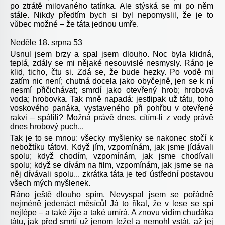
po ztrátě milovaného tatínka. Ale stýská se mi po něm
stále. Nikdy předtím bych si byl nepomyslil, že je to
vůbec možné – že táta jednou umře.
Neděle 18. srpna 53
Usnul jsem brzy a spal jsem dlouho. Noc byla klidná,
teplá, zdály se mi nějaké nesouvislé nesmysly. Ráno je
klid, ticho, čtu si. Zdá se, že bude hezky. Po vodě mi
zatím nic není; chutná docela jako obyčejně, jen se k ní
nesmí přičichávat; smrdí jako otevřený hrob; hrobová
voda; hrobovka. Tak mně napadá: jestlipak už tátu, toho
voskového panáka, vystaveného při pohřbu v otevřené
rakvi – spálili? Možná právě dnes, cítím-li z vody právě
dnes hrobový puch...
Tak je to se mnou: všecky myšlenky se nakonec stočí k
nebožtíku tátovi. Když jím, vzpomínám, jak jsme jídávali
spolu; když chodím, vzpomínám, jak jsme chodívali
spolu; když se dívám na film, vzpomínám, jak jsme se na
něj dívávali spolu... zkrátka táta je teď ústřední postavou
všech mých myšlenek.
Ráno ještě dlouho spím. Nevyspal jsem se pořádně
nejméně jedenáct měsíců! Já to říkal, že v lese se spí
nejlépe – a také žije a také umírá. A znovu vidím chudáka
tátu, jak před smrtí už jenom ležel a nemohl vstát, až jej