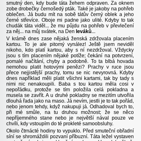
smutný den, kdy bude táta žehem odpraven. Za oknem
zobe drobečky černošedý pták. Také je jakoby na pohřeb
oblečen. Já budu mít na sobě tátův černý oblek a jeho
černé střevíce. Oboje mi padne jako ulité. Kdyby to tak
chudák táta viděl... že mu půjdu na pohřeb v převlečení
za něj... na můj svátek, na Den
leváků
...
V krámě dnes zase nějaká ženská zdržovala placením
kartou. To je ale pitomý vynález! Ještě jsem neviděl
nikoho, kdo platí kartou, aby s ní nezdržoval. Vždycky
jsou s tím placením nějaké potíže; čekání na potvrzení,
pomalé načítání, chyby a podobně. To ta blbá hovada
nemohou platit hotovými penězi? Prachy v ruce jsou
přece nejjistější prachy, tomu se nic nevyrovná. Kdyby
dnes například měli platit všichni kartami, tak by tady s
nimi nic nenakoupili. Baba s tou kartou měla cosi v
nepořádku, protože se tím položila celá pokladna a
musela se zavřít. A u druhé pokladny se mezitím utvořila
dlouhá řada jako na maso. Já nevím, jestli je to tak pořád,
nebo jenom tehdy, když nakupuji já. Odhadoval bych to,
při mé smůle, na tu druhou možnost; že se něco
nepříjemného stane nebo je největší nával pouze ve
chvíli, kdy vstoupím do té prokleté samoobsluhy.
Okolo čtrnácté hodiny to vypuklo. Před smuteční obřadní
síní se shromáždili pozvaní příbuzní. Táta ležel vystaven