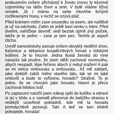
probuzením ovšem přicházejí k životu znovu ty trýznivé
vzpomínky na tátův život a smrt. V bytě vládne tíživý
smutek. Já i máma na sebe mluvíme tichými
roztřesenými hlasy, v nichž se ozývá pláč.
Před krámem vidím zase sousedku se psem, ale naštěstí
je už na odchodu. Zatím se ještě baví venku s lidmi. Před
dveřmi, nahlížeje dovnitř, sedí beztak úplně jiný psíček,
takže je to jedno – zase je tam pes. Tenhle je aspoň
zticha.
Uvnitř samoobsluhy panuje ovšem obvyklý nedělní shon,
tlačenice a strkanice koupěchtivých hovad s lidskými
tvářemi. Je to hrozné. Jedna tlustá ženská do mne
narazila tak prudce, že jsem stěží zachoval rovnováhu,
abych neupadl, lépe řečeno abych jí nebyl sražen! A pak
se mi velice omlouvala a omlouvala... Až mě zabiješ,
jako doktoři zabili mého starého tátu, tak se mi také
omluvíš a bude to vyřízeno, hovado? Strašné. To je
jedno, že se chovám jako hovado, hlavní je přece
zachovat lidskou tvář.
Po zaplacení naložil jsem nákup zpět do košíku a odnesl
si jej v klidu a o samotě přerovnat do batůžku stranou k
vedlejší uzavřené pokladně, kde mě ta hovada
pomstychtivě pozorují. Tak! A teď se tam klidně
pokopejte, hovada!