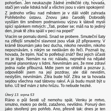
pohoršen. Jen neukazujte žádné změkčilé city, hovada,
stačí jen vaše lidská tvář a všichni jsou s vámi spokojeni!
Z jednoho vršku nad městem je v dáli vidět zahrada
Pohřebního ústavu. Znovu jako čaroděj Dobroděj
vysílám tím směrem podmanivou výzvu k tátově mysli
spící spánkem mrtvých: „Tati, prober se; máš na to jediný
den, jinak tě zítra spálí v peci na popel!“
Vracím se pomalu domů. Snad se probere. Smuteční šaty
na zítřejší smuteční slavnost jsou však již připraveny. V
krámě bloumám jako bez ducha, nikoho nevidím, nikoho
nepoznávám, s nikým se nedávám do řeči. Poznali by,
hovada, že trpím. Nač to potřebují znát? Bez jejich účasti
mi je lépe. Nemám na nic náladu, nejméně na nějaké
marné planomluvy s lidmi. Nevnímám ani, že mne zdraví
jedna naše příbuzná. Mdle jsem se ohlédl a poznav ji,
odpověděl jsem na její pozdrav, ale dál nevidím,
neslyším, nevnímám. Zítra bude hůř. Zítra se ta hovada
sejdou všechna nad tátovou rakví. A já budu musit být u
toho. Už teď mám z toho hrůzu. To nebude hezké.
Úterý 13. srpna 53
Ráno o půl šesté už nemohu spát. Venku je mrtvo,
smutno, mokro po dešti, zataženo, nevlídno. Ponurý den
jako stvořený pro pohřeb. Ano, přesně tak: dnes je ten