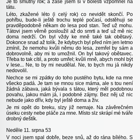
Je to smutný rok; a zase jsem si v bolesti vzpomněl na
tátu.
Léto, zkažené léto (i celý rok) co nevidět skončí. Po
pohřbu, bude-li ještě trochu teplé počasí, odstěhuji se
pravděpodobně někam do lesa pod stan. Teď už mohu.
Tátovi jsem věrně posloužil až do smrti a teď už mě nic
doma nedrží. On byl vždy ke mně také tak obětavý.
Dokonce snad až tolik, že kdybych byl před ním jen letmo
zmínil, že nemohu kvůli němu do lesa, zemřel by sám a
dobrovolně, aby mi to umožnil. On byl takový obětavec.
Třeba to tak cítil, a proto umřel; kvůli mně, abych mohl být
v lese... Ne, to by mi neudělal. Ne, to bych mu já nikdy
nedovolil.
Nechce se mi zpátky do toho pustého bytu, kde na mne
všecko padá. Je tam se mnou sice máma, ale s tou není
žádná zábava, jaká bývala s tátou, který měl podobnou
povahu, jakou mám já, i podobné zájmy. Bez něj už nic
nebude jako dřív, kdy byl ještě doma a živ.
Je mi opět do breku, slzy již nemaje. Na závěrečném
úseku cesty nebe pláče za mne. Místo slz skrápí mé tváře
drobný deštík.
Neděle 11. srpna 53
V noci jsem spal dobře, beze snů, až do rána bílého. S