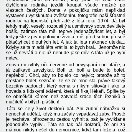
čtyřčlenná rodinka jezdili koupat všude možně po
vlastech českých. Doma v pokojíčku mám například
vystavenu vytisknutou zvětšeninu fotografie naší šťastné
rodinky na lipenské přehradě z léta roku 1974. Já byl
tehdy malý, veselý, rozpustilý a usměvavý sotva devítiletý
hošík, zatímco táta měl teprve jedenačtyřicet let, a byl
tedy ještě v první polovině života; měl před sebou přesně
pětačtyřicet dlouhých let. A jak ta léta nakonec utekla...
Kdyby se ta mladá léta vrátila, to bych bral... Jenomže nic
se už nevrátí a nic už nebude jako dřív. A táta už je nyní
mrtev...
Znovu mi zvlhly oči, červené od nevyspání i od pláče, a
já zajíkavě zavzlykal. Bolí to, bolí a bude to bolet,
nepřebolí. Chci, aby to bolelo co nejvíc; protože až to
přestane bolet, seznám, že se ze mne stal právě takový
bezcitný padouch, který nemá s nikým slitování jako ta
hovada s lidskými tvářemi, která si říkají lékaři. Spíše by
se obměkčil kámen než zatvrdlá srdce těch řezníků a
mučitelů v bílých pláštích!
Táta se celý život doktorů bál. Ani zubní náhražku si
nenechal udělat, když mu začaly vypadávat zuby. Prostě
je nechával přirozenou cestou vyhnít a pak je vyviklané
jednoduše vyplivl. Táta se tak bál doktorů, že ani za
mámou nikdy nešel do nemocnice, když tam ležela, což