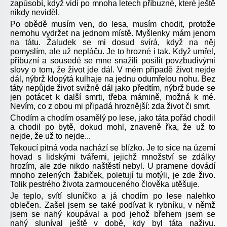
zapůsobí, když vidí po mnoha letech příbuzné, které ještě
nikdy neviděl.
Po obědě musím ven, do lesa, musím chodit, protože
nemohu vydržet na jednom místě. Myšlenky mám jenom
na tátu. Žaludek se mi dosud svírá, když na něj
pomyslím, ale už nepláču. Je to hrozné i tak. Když umřel,
příbuzní a sousedé se mne snažili posílit povzbudivými
slovy o tom, že život jde dál. V mém případě život nejde
dál, nýbrž klopýtá kulhaje na jednu odumřelou nohu. Bez
táty nepůjde život svižně dál jako předtím, nýbrž bude se
jen potácet k další smrti, třeba mámině, možná k mé.
Nevím, co z obou mi připadá hroznější: zda život či smrt.
Chodím a chodím osamělý po lese, jako táta pořád chodil
a chodil po bytě, dokud mohl, znaveně řka, že už to
nejde, že už to nejde...
Tekoucí pitná voda nachází se blízko. Je to sice na území
hovad s lidskými tvářemi, jejichž množství se zdálky
hrozím, ale zde nikdo naštěstí nebyl. U pramene dovádí
mnoho zelených žabiček, poletují tu motýli, je zde živo.
Tolik pestrého života zarmouceného člověka utěšuje.
Je teplo, svítí sluníčko a já chodím po lese nalehko
oblečen. Zašel jsem se také podívat k rybníku, v němž
jsem se nahý koupával a pod jehož břehem jsem se
nahý sluníval ještě v době, kdy byl táta naživu.