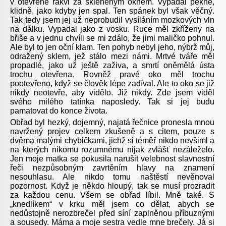
v otevřené rakvi za skleněným oknem. Vypadal pěkně,
klidně, jako kdyby jen spal. Ten spánek byl však věčný.
Tak tedy jsem jej už neprobudil vysíláním mozkových vln
na dálku. Vypadal jako z vosku. Ruce měl zkříženy na
břiše a v jednu chvíli se mi zdálo, že jimi maličko pohnul.
Ale byl to jen oční klam. Ten pohyb nebyl jeho, nýbrž můj,
odražený sklem, jež stálo mezi námi. Mrtvé tváře měl
propadlé, jako už ještě zaživa, a smrtí oněmělá ústa
trochu otevřena. Rovněž pravé oko měl trochu
pootevřeno, když se člověk lépe zadíval. Ale to oko se již
nikdy neotevře, aby vidělo. Již nikdy. Zde jsem viděl
svého milého tatínka naposledy. Tak si jej budu
pamatovat do konce života.
Obřad byl hezký, dojemný, najatá řečnice pronesla mnou
navržený projev celkem zkušeně a s citem, pouze s
dvěma malými chybičkami, jichž si téměř nikdo nevšiml a
na kterých nikomu rozumnému nijak zvlášť nezáleželo.
Jen moje matka se pokusila narušit velebnost slavnostní
řeči nezpůsobným zavrtěním hlavy na znamení
nesouhlasu. Ale nikdo tomu naštěstí nevěnoval
pozornost. Když je někdo hloupý, tak se musí prozradit
za každou cenu. Všem se obřad líbil. Mně také. S
„knedlíkem“ v krku měl jsem co dělat, abych se
nedůstojně nerozbrečel před síní zaplněnou příbuznými
a sousedy. Máma a moje sestra vedle mne brečely. Já si