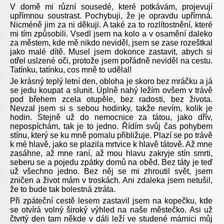
V domě mi různí sousedé, které potkávám, projevují
upřímnou soustrast. Pochybuji, že je opravdu upřímná.
Nicméně jim za ni děkuji. A také za to rozlítostnění, které
mi tím způsobili. Vsedl jsem na kolo a v osamění daleko
za městem, kde mě nikdo neviděl, jsem se zase rozeštkal
jako malé dítě. Musel jsem dokonce zastavit, abych si
otřel uslzené oči, protože jsem pořádně neviděl na cestu.
Tatínku, tatínku, cos mně to udělal!
Je krásný teplý letní den, obloha je skoro bez mráčku a já
se jedu koupat a slunit. Úplně nahý ležím ovšem v trávě
pod břehem zcela otupěle, bez radosti, bez života.
Nevzal jsem si s sebou hodinky, takže nevím, kolik je
hodin. Stejně už do nemocnice za tátou, jako dřív,
nepospíchám, tak je to jedno. Řídím svůj čas pohybem
stínu, který se ku mně pomalu přibližuje. Plazí se po trávě
k mé hlavě, jako se plazila mrtvice k hlavě tátově. Až mne
zasáhne, až mne raní, až mou hlavu zakryje stín smrti,
seberu se a pojedu zpátky domů na oběd. Bez táty je teď
už všechno jedno. Bez něj se mi zhroutil svět, jsem
zničen a život mám v troskách. Ani zdaleka jsem netušil,
že to bude tak bolestná ztráta.
Při zpáteční cestě lesem zastavil jsem na kopečku, kde
se otvírá volný široký výhled na naše městečko. Asi už
čtvrtý den tam někde v dáli leží ve studené márnici můj