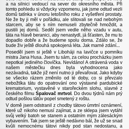
a na silnici vedoucí na sever do okresního města. Při
tomto pohledu si vždycky vzpomenu, jak jsme odtud vezli
domů tatínka v únoru letošního roku z vyšetření prostaty.
Ne že by ji měl v pořádku, ale slitovali se nad nebohým
starcem, aby se s ním nemuseli zbytečně hmoždit, a
pustili jej domů. Seděl jsem vedle něho vzadu v autu,
táta na hlavě beranici, aby nenastydl, já šťasten, že mu to
dopadlo dobře a že budeme spolu doma. Zdálo se, že
bude živ ještě dlouhá spokojená léta. Jak marné zdání...
Poseděl jsem si ještě v Liboháji na lavičce u pomníku
mistra Jana Husa. Jsem tu sám, za celou procházku jsem
nepotkal jediného človíčka. Nevídáno! A otrávená voda v
našem městečku dnes byla vyhodnocena jako
nezávadná, takže již není nutno ji převařovat. Jako kdyby
se všecko rázem změnilo od té doby, co si převzalo
nebožtíka tátu do opatrování ono výstavné pardubické
krematorium, vystavěné v starořeckém slohu, slavné z
českého filmu
Spalovač mrtvol
.
Do dvou týdnů nám prý
odtud pošlou tátův popel smetený z roštu.
V domě jsem odstranil z chodby tátovo úmrtní oznámení,
které už nikoho nemusí zajímat, a ze sklepa jsem vytáhl
svůj velký batoh se stanem a ostatním mým zálesáckým
vybavením. Tak jsem se ještě nedávno bál, že už se snad
kvůli nemocnému tátovi nikdy pod stan nedostanu, a