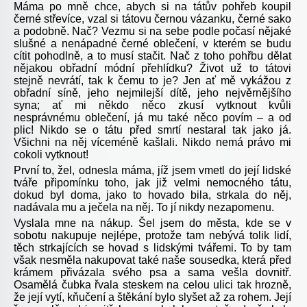
Máma po mně chce, abych si na tátův pohřeb koupil
černé střevíce, vzal si tátovu černou vázanku, černé sako
a podobně. Nač? Vezmu si na sebe podle počasí nějaké
slušné a nenápadné černé oblečení, v kterém se budu
cítit pohodlně, a to musí stačit. Nač z toho pohřbu dělat
nějakou obřadní módní přehlídku? Život už to tátovi
stejně nevrátí, tak k čemu to je? Jen ať mě vykážou z
obřadní síně, jeho nejmilejší dítě, jeho nejvěrnějšího
syna; ať mi někdo něco zkusí vytknout kvůli
nesprávnému oblečení, já mu také něco povím – a od
plic! Nikdo se o tátu před smrtí nestaral tak jako já.
Všichni na něj víceméně kašlali. Nikdo nemá právo mi
cokoli vytknout!
První to, žel, odnesla máma, jíž jsem vmetl do její lidské
tváře připomínku toho, jak již velmi nemocného tátu,
dokud byl doma, jako to hovado bila, strkala do něj,
nadávala mu a ječela na něj. To jí nikdy nezapomenu.
Vyslala mne na nákup. Šel jsem do města, kde se v
sobotu nakupuje nejlépe, protože tam nebývá tolik lidí,
těch strkajících se hovad s lidskými tvářemi. To by tam
však nesměla nakupovat také naše sousedka, která před
krámem přivázala svého psa a sama vešla dovnitř.
Osamělá čubka řvala steskem na celou ulici tak hrozně,
že její vytí, kňučení a štěkání bylo slyšet až za rohem. Její