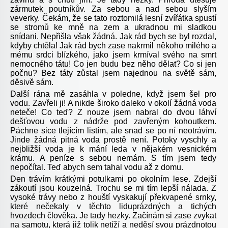
zármutek poutníkův. Za sebou a nad sebou slyším
veverky. Čekám, že se tato roztomilá lesní zvířátka spustí
se stromů ke mně na zem a ukradnou mi sladkou
snídani. Nepřišla však žádná. Jak rád bych se byl rozdal,
kdyby chtěla! Jak rád bych zase nakrmil někoho milého a
mému srdci blízkého, jako jsem krmíval svého na smrt
nemocného tátu! Co jen budu bez něho dělat? Co si jen
počnu? Bez táty zůstal jsem najednou na světě sám,
děsivě sám.
Další rána mě zasáhla v poledne, když jsem šel pro
vodu. Zavřeli ji! A nikde široko daleko v okolí žádná voda
neteče! Co teď? Z nouze jsem nabral do dvou láhví
dešťovou vodu z nádrže pod zavřeným kohoutkem.
Páchne sice tlejícím listím, ale snad se po ní neotrávím.
Jinde žádná pitná voda prostě není. Potoky vyschly a
nejbližší voda je k mání leda v nějakém vesnickém
krámu. A peníze s sebou nemám. S tím jsem tedy
nepočítal. Teď abych sem tahal vodu až z domu.
Den trávím krátkými potulkami po okolním lese. Zdejší
zákoutí jsou kouzelná. Trochu se mi tím lepší nálada. Z
vysoké trávy nebo z houští vyskakují překvapené srnky,
které nečekaly v těchto liduprázdných a tichých
hvozdech člověka. Je tady hezky. Začínám si zase zvykat
na samotu, která již tolik netíží a neděsí svou prázdnotou