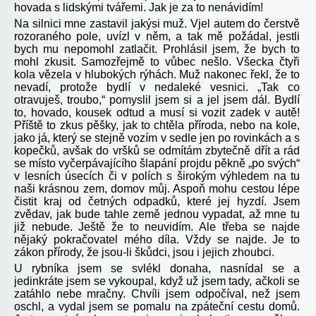
hovada s lidskými tvářemi. Jak je za to nenávidím!
Na silnici mne zastavil jakýsi muž. Vjel autem do čerstvě
rozoraného pole, uvízl v něm, a tak mě požádal, jestli
bych mu nepomohl zatlačit. Prohlásil jsem, že bych to
mohl zkusit. Samozřejmě to vůbec nešlo. Všecka čtyři
kola vězela v hlubokých rýhách. Muž nakonec řekl, že to
nevadí, protože bydlí v nedaleké vesnici. „Tak co
otravuješ, troubo,“ pomyslil jsem si a jel jsem dál. Bydlí
to, hovado, kousek odtud a musí si vozit zadek v autě!
Příště to zkus pěšky, jak to chtěla příroda, nebo na kole,
jako já, který se stejně vozím v sedle jen po rovinkách a s
kopečků, avšak do vršků se odmítám zbytečně dřít a rád
se místo vyčerpávajícího šlapání projdu pěkně „po svých“
v lesních úsecích či v polích s širokým výhledem na tu
naši krásnou zem, domov můj. Aspoň mohu cestou lépe
čistit kraj od četných odpadků, které jej hyzdí. Jsem
zvědav, jak bude tahle země jednou vypadat, až mne tu
již nebude. Ještě že to neuvidím. Ale třeba se najde
nějaký pokračovatel mého díla. Vždy se najde. Je to
zákon přírody, že jsou-li škůdci, jsou i jejich zhoubci.
U rybníka jsem se svlékl donaha, nasnídal se a
jedinkráte jsem se vykoupal, když už jsem tady, ačkoli se
zatáhlo nebe mračny. Chvíli jsem odpočíval, než jsem
oschl, a vydal jsem se pomalu na zpáteční cestu domů.