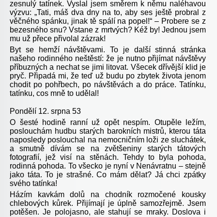
zesnulý tatínek. Vyslal jsem směrem k němu naléhavou
výzvu: „Tati, máš dva dny na to, aby ses ještě probral z
věčného spánku, jinak tě spálí na popel!“ – Probere se z
bezesného snu? Vstane z mrtvých? Kéž by! Jednou jsem
mu už přece přivolal zázrak!
Byt se hemží návštěvami. To je další stinná stránka
našeho rodinného neštěstí: že je nutno přijímat návštěvy
příbuzných a nechat se jimi litovat. Všecek dřívější klid je
pryč. Připadá mi, že teď už budu po zbytek života jenom
chodit po pohřbech, po návštěvách a do práce. Tatínku,
tatínku, cos mně to udělal!
Pondělí 12. srpna 53
O šesté hodině ranní už opět nespím. Otupěle ležím,
poslouchám hudbu starých barokních mistrů, kterou táta
naposledy poslouchal na nemocničním loži ze sluchátek,
a smutně dívám se na zvětšeniny starých tátových
fotografií, jež visí na stěnách. Tehdy to byla pohoda,
rodinná pohoda. To všecko je nyní v Nenávratnu – stejně
jako táta. To je strašné. Co mám dělat? Já chci zpátky
svého tatínka!
Házím kavkám dolů na chodník rozmočené kousky
chlebových kůrek. Přijímají je úplně samozřejmě. Jsem
potěšen. Je polojasno, ale stahují se mraky. Doslova i