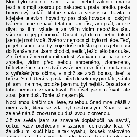
Mně bylo smutno i s ní – a víc, neboť zatímco ona si
jezdila s mojí sestrou po nákupech, prala prádlo, pekla
borůvkový koláč, klidně spala a vesele se bavila u
kdejaké televizní hovadiny pro blbá hovada s lidskými
tvářemi, mne nebaví dělat nic; ani číst, ani psát, ani se
dívat na film, všude a za vším vidím nebožtíka tátu,
všecko mi jej připomíná. Dokud byl doma, nebo dokud
jsem jej mohl vidět živého v nemocnici, bylo mi lépe. Teď,
po jeho smrti, jako by moje duše odešla spolu s jeho duší
do Nenávratna. Jsem chodící, sedící, ležící tělo bez duše.
Z ničeho už nemohu mít radost. Zadívám-li se na sebe v
zrcadle, vidím před sebou shrbeného, zlomeného,
bělovlasého starce s tváří zvrásněnou vnitřními mukami a
s vytřeštěnýma očima, v nichž se zračí bolest, tíseň a
hrůza. Smrt, která si přišla před deseti dny pro tátu, sáhla
při tom i na mne, protože jsem mu byl nejblíž. Dosud se z
toho nemohu vzpamatovat. Nepřišel jsem o život, ale
ztratil jsem duši. Tohle už nejsem já.
Nocí, tmou, kráčím dál, lese, za tebou. Snad mne utěšíš v
mém žalu, který se zdá být neskonalým. Snad v tvé
zelené náruči znovu najdu duši svou, zlomenou.
Již za světla jsem se znaveně doplahočil na návrší,
odkud vždy přehlédám v zasnění domovský kraj. V
žaludku mi kručí hlad, a tak vytahuji kousek makového
závinu a s chutí jím. Je tady hezky. Příroda utěšuje