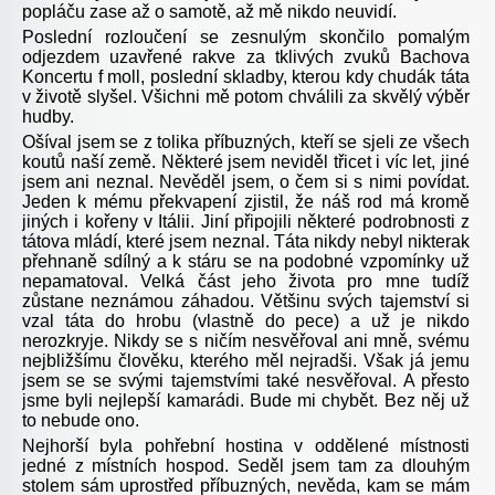
popláču zase až o samotě, až mě nikdo neuvidí.
Poslední rozloučení se zesnulým skončilo pomalým
odjezdem uzavřené rakve za tklivých zvuků Bachova
Koncertu f moll, poslední skladby, kterou kdy chudák táta
v životě slyšel. Všichni mě potom chválili za skvělý výběr
hudby.
Ošíval jsem se z tolika příbuzných, kteří se sjeli ze všech
koutů naší země. Některé jsem neviděl třicet i víc let, jiné
jsem ani neznal. Nevěděl jsem, o čem si s nimi povídat.
Jeden k mému překvapení zjistil, že náš rod má kromě
jiných i kořeny v Itálii. Jiní připojili některé podrobnosti z
tátova mládí, které jsem neznal. Táta nikdy nebyl nikterak
přehnaně sdílný a k stáru se na podobné vzpomínky už
nepamatoval. Velká část jeho života pro mne tudíž
zůstane neznámou záhadou. Většinu svých tajemství si
vzal táta do hrobu (vlastně do pece) a už je nikdo
nerozkryje. Nikdy se s ničím nesvěřoval ani mně, svému
nejbližšímu člověku, kterého měl nejradši. Však já jemu
jsem se se svými tajemstvími také nesvěřoval. A přesto
jsme byli nejlepší kamarádi. Bude mi chybět. Bez něj už
to nebude ono.
Nejhorší byla pohřební hostina v oddělené místnosti
jedné z místních hospod. Seděl jsem tam za dlouhým
stolem sám uprostřed příbuzných, nevěda, kam se mám