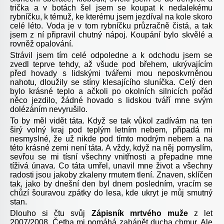
trička a v botách šel jsem se koupat k nedalekému
rybníčku, k témuž, ke kterému jsem jezdíval na kole skoro
celé léto. Voda je v tom rybníčku průzračně čistá, a tak
jsem z ní připravil chutný nápoj. Koupání bylo skvělé a
rovněž opalování.
Strávil jsem tím celé odpoledne a k odchodu jsem se
zvedl teprve tehdy, až všude pod břehem, ukrývajícím
před hovady s lidskými tvářemi mou neposkvrněnou
nahotu, dloužily se stíny klesajícího sluníčka. Celý den
bylo krásné teplo a ačkoli po okolních silnicích pořád
něco jezdilo, žádné hovado s lidskou tváří mne svým
dolézáním nevyrušilo.
To by měl vidět táta. Když se tak vůkol zadívám na ten
širý volný kraj pod teplým letním nebem, připadá mi
nesmyslné, že už nikde pod tímto modrým nebem a na
této krásné zemi není táta. A vždy, když na něj pomyslím,
sevřou se mi tísní všechny vnitřnosti a přepadne mne
tíživá únava. Co táta umřel, unavil mne život a všechny
radosti jsou jakoby zkaleny rmutem tlení. Znaven, sklíčen
tak, jako by dnešní den byl dnem posledním, vracím se
chůzí šouravou zpátky do lesa, kde ukryt je můj smutný
stan.
Dlouho si čtu svůj
Zápisník mrtvého muže
z let
2007/2008. Četba mi pomáhá zahánět ducha chmur. Ale