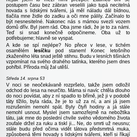
postupem času bez zábran veselili jako tupá necitelná
hovada s lidskými tvářemi, já měl náladu dál bídnou,
tlačila mne židle do zadku a oči mne pálily. Začínalo to
být nesnesitelné. Nakonec nás s mámou svezli vozem
domů dřív. Byl jsem rád. Oba jsme rádi, že je to za námi.
Teď si snad konečně odpočineme. Oba už to
potřebujeme; hlavně se vyspat.
A kde se spí nejlépe? No přece v lese, v tichém
osamělém
lesíčku
pod stanem! Konec letošního
zkaženého léta snad ještě stihnu. Budu v lesních tišinách
vzpomínat na svého drahého tatínka, kterého jsem dnes
pohřbil. Příroda můj žal utěší.
Středa 14. srpna 53
V noci se neočekávaně rozpršelo, takže jsem odložil
odchod do lesa na neurčito. Máma si navíc chtěla dlouho
do noci povídat, aby z ní spadlo to břímě, jež ji v podobě
táty tížilo, byla ráda, že je to už za ní, a ani já jsem
rozrušením nemohl spát. Byly čtyři hodiny a já stále
nemohl usnout. Myslel jsem samozřejmě na nebožtíka
tátu, jak mne do poslední chvíle svého vědomého života
zoufale držel za ruku a tiskl ji... Ne, do smrti už neusnu;
stále budu před očima vidět tátova předsmrtná muka,
způsobená těmi hovady s lidskými tvářemi, kteří si říkají