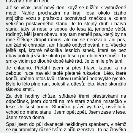
navždy z mého nebe.
Již se však jasní nový den, když se blížím k vytoužené
metě. Náhle procházím na kraji lesa okolo cizího
stojícího vozu s pražskou poznávací značkou a kolem
velikého postaveného stanu. Je to stejný druh i barva
stanu, jaký si nesu s sebou do lesa já, jenomže větší,
rodinný. Měl jsem obavu, aby tam neměli psa, který by na
mne štěkaje ztropil rámus, ale nic se neozvalo; ani pes,
ani žádné chrápání, ani hlasité oddychování, nic. Všecko
ještě spí, kromě několika lesních srnek, které se bez
obav potulují všude okolo po lese i po obilném strništi. Ty
srnky vidím po dlouhé době také rád. Je to milé přivítání.
Je chladno. Přetáhl jsem si přes hlavu kapuci a na
zeboucí ruce navlékl teplé pletené rukavice. Léto, které
končí, uběhlo letos kvůli tátovu umírání neobvykle rychle.
Bylo to léto plné ran, bolestí a otřesů; léto, které skončilo
tátovou smrtí.
Za dvě hodiny chůze, střídané třemi přestávkami na
odpočinek, jsem dorazil na mé staré známé místečko v
lese. Je šest hodin. Sluníčko právě vychází, osvětlujíc
vchod do mého stanu. Jsem opět zpět. Jsem zase v lese.
Jsem znova doma.
Spal jsem do půl dvanácté neklidným spánkem, v němž
se mi promítaly různé tváře z příbuzenstva. To na člověka