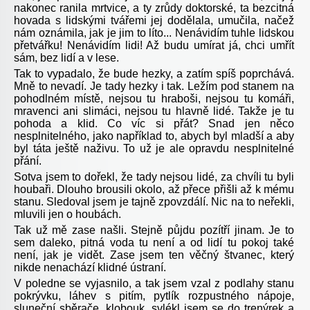
nakonec ranila mrtvice, a ty zrůdy doktorské, ta bezcitná
hovada s lidskými tvářemi jej dodělala, umučila, načež
nám oznámila, jak je jim to líto... Nenávidím tuhle lidskou
přetvářku! Nenávidím lidi! Až budu umírat já, chci umřít
sám, bez lidí a v lese.
Tak to vypadalo, že bude hezky, a zatím spíš poprchává.
Mně to nevadí. Je tady hezky i tak. Ležím pod stanem na
pohodlném místě, nejsou tu hraboši, nejsou tu komáři,
mravenci ani slimáci, nejsou tu hlavně lidé. Takže je tu
pohoda a klid. Co víc si přát? Snad jen něco
nesplnitelného, jako například to, abych byl mladší a aby
byl táta ještě naživu. To už je ale opravdu nesplnitelné
přání.
Sotva jsem to dořekl, že tady nejsou lidé, za chvíli tu byli
houbaři. Dlouho brousili okolo, až přece přišli až k mému
stanu. Sledoval jsem je tajně zpovzdálí. Nic na to neřekli,
mluvili jen o houbách.
Tak už mě zase našli. Stejně půjdu pozítří jinam. Je to
sem daleko, pitná voda tu není a od lidí tu pokoj také
není, jak je vidět. Zase jsem ten věčný štvanec, který
nikde nenachází klidné ústraní.
V poledne se vyjasnilo, a tak jsem vzal z podlahy stanu
pokrývku, láhev s pitím, pytlík rozpustného nápoje,
sluneční sběrače, klobouk, svlékl jsem se do trenýrek a