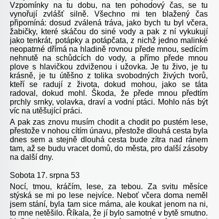
Vzpomínky na tu dobu, na ten pohodový čas, se tu
vynořují zvlášť silně. Všechno mi ten blažený čas
připomíná: dosud zválená tráva, jako bych tu byl včera,
žabičky, které skáčou do siné vody a pak z ní vykukují
jako tenkrát, potápky a potápčata, z nichž jedno malinké
neopatrné dřímá na hladině rovnou přede mnou, sedícím
nehnutě na schůdcích do vody, a přímo přede mnou
plove s hlavičkou zdviženou i užovka. Je tu živo, je tu
krásně, je tu útěšno z tolika svobodných živých tvorů,
kteří se radují z života, dokud mohou, jako se táta
radoval, dokud mohl. Škoda, že přede mnou předtím
prchly srnky, volavka, draví a vodní ptáci. Mohlo nás být
víc na utěšující práci.
A pak zas znovu musím chodit a chodit po pustém lese,
přestože v nohou cítím únavu, přestože dlouhá cesta byla
dnes sem a stejně dlouhá cesta bude zítra nad ránem
tam, až se budu vracet domů, do města, pro další zásoby
na další dny.
Sobota 17. srpna 53
Nocí, tmou, kráčím, lese, za tebou. Za svitu měsíce
stýská se mi po lese nejvíce. Neboť včera doma neměl
jsem stání, byla tam sice máma, ale koukat jenom na ni,
to mne netěšilo. Říkala, že jí bylo samotné v bytě smutno.