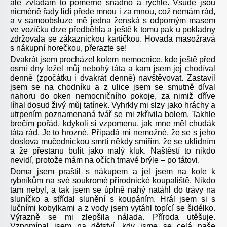
ale zvládám to poměrně snadno a rychle. Všude jsou
nicméně řady lidí přede mnou i za mnou, což nemám rád,
a v samoobsluze mě jedna ženská s odporným masem
ve vozíčku drze předběhla a ještě k tomu pak u pokladny
zdržovala se zákaznickou kartičkou. Hovada masožravá
s nákupní horečkou, přerazte se!
Dvakrát jsem procházel kolem nemocnice, kde ještě před
osmi dny ležel můj nebohý táta a kam jsem jej chodíval
denně (zpočátku i dvakrát denně) navštěvovat. Zastavil
jsem se na chodníku a z ulice jsem se smutně díval
nahoru do oken nemocničního pokoje, za nimiž dříve
líhal dosud živý můj tatínek. Vyhrkly mi slzy jako hráchy a
utrpením poznamenaná tvář se mi zkřivila bolem. Takhle
brečím pořád, kdykoli si vzpomenu, jak mne měl chudák
táta rád. Je to hrozné. Připadá mi nemožné, že se s jeho
doslova mučednickou smrtí někdy smířím, že se uklidním
a že přestanu bulit jako malý kluk. Naštěstí to nikdo
nevidí, protože mám na očích tmavé brýle – po tátovi.
Doma jsem praštil s nákupem a jel jsem na kole k
rybníkům na své soukromé přírodnické koupaliště. Nikdo
tam nebyl, a tak jsem se úplně nahý natáhl do trávy na
sluníčko a střídal slunění s koupáním. Hrál jsem si s
lučními kobylkami a z vody jsem vytáhl topící se šidélko.
Výrazně se mi zlepšila nálada. Příroda utěšuje.
Vzpomínal jsem na dětství, kdy jsme se celá naše