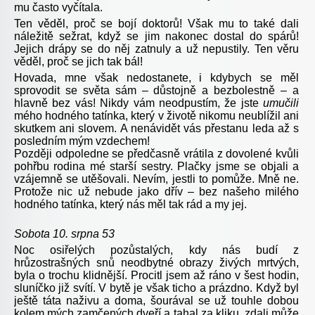
mu často vyčítala.
Ten věděl, proč se bojí doktorů! Však mu to také dali
náležitě sežrat, když se jim nakonec dostal do spárů!
Jejich drápy se do něj zatnuly a už nepustily. Ten věru
věděl, proč se jich tak bál!
Hovada, mne však nedostanete, i kdybych se měl
sprovodit se světa sám – důstojně a bezbolestně – a
hlavně bez vás! Nikdy vám neodpustím, že jste
umučili
mého hodného tatínka, který v životě nikomu neublížil ani
skutkem ani slovem. A nenávidět vás přestanu leda až s
posledním mým vzdechem!
Později odpoledne se předčasně vrátila z dovolené kvůli
pohřbu rodina mé starší sestry. Plačky jsme se objali a
vzájemně se utěšovali. Nevím, jestli to pomůže. Mně ne.
Protože nic už nebude jako dřív – bez našeho milého
hodného tatínka, který nás měl tak rád a my jej.
Sobota 10. srpna 53
Noc osiřelých pozůstalých, kdy nás budí z
hrůzostrašných snů neodbytné obrazy živých mrtvých,
byla o trochu klidnější. Procitl jsem až ráno v šest hodin,
sluníčko již svítí. V bytě je však ticho a prázdno. Když byl
ještě táta naživu a doma, šourával se už touhle dobou
kolem mých zamčených dveří a tahal za kliku, zdali může