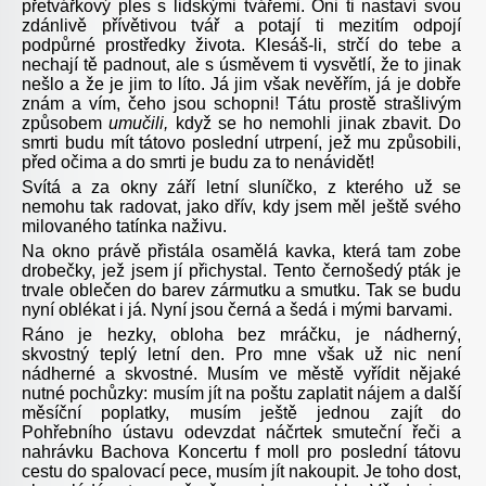
přetvářkový ples s lidskými tvářemi. Oni ti nastaví svou
zdánlivě přívětivou tvář a potají ti mezitím odpojí
podpůrné prostředky života. Klesáš-li, strčí do tebe a
nechají tě padnout, ale s úsměvem ti vysvětlí, že to jinak
nešlo a že je jim to líto. Já jim však nevěřím, já je dobře
znám a vím, čeho jsou schopni! Tátu prostě strašlivým
způsobem
umučili,
když se ho nemohli jinak zbavit. Do
smrti budu mít tátovo poslední utrpení, jež mu způsobili,
před očima a do smrti je budu za to nenávidět!
Svítá a za okny září letní sluníčko, z kterého už se
nemohu tak radovat, jako dřív, kdy jsem měl ještě svého
milovaného tatínka naživu.
Na okno právě přistála osamělá kavka, která tam zobe
drobečky, jež jsem jí přichystal. Tento černošedý pták je
trvale oblečen do barev zármutku a smutku. Tak se budu
nyní oblékat i já. Nyní jsou černá a šedá i mými barvami.
Ráno je hezky, obloha bez mráčku, je nádherný,
skvostný teplý letní den. Pro mne však už nic není
nádherné a skvostné. Musím ve městě vyřídit nějaké
nutné pochůzky: musím jít na poštu zaplatit nájem a další
měsíční poplatky, musím ještě jednou zajít do
Pohřebního ústavu odevzdat náčrtek smuteční řeči a
nahrávku Bachova Koncertu f moll pro poslední tátovu
cestu do spalovací pece, musím jít nakoupit. Je toho dost,