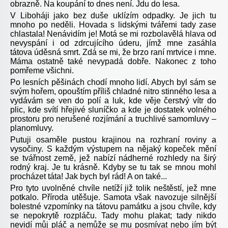
obrazně. Na koupání to dnes není. Jdu do lesa.
V Liboháji jako bez duše uklízím odpadky. Je jich tu
mnoho po neděli. Hovada s lidskými tvářemi tady zase
chlastala! Nenávidím je! Motá se mi rozbolavělá hlava od
nevyspání i od zdrcujícího úderu, jímž mne zasáhla
tátova úděsná smrt. Zdá se mi, že brzo raní mrtvice i mne.
Máma ostatně také nevypadá dobře. Nakonec z toho
pomřeme všichni.
Po lesních pěšinách chodí mnoho lidí. Abych byl sám se
svým hořem, opouštím příliš chladné nitro stinného lesa a
vydávám se ven do polí a luk, kde věje čerstvý vítr do
plic, kde svítí hřejivé sluníčko a kde je dostatek volného
prostoru pro nerušené rozjímání a truchlivé samomluvy –
planomluvy.
Putuji osaměle pustou krajinou na rozhraní roviny a
vysočiny. S každým výstupem na nějaký kopeček mění
se tvářnost země, jež nabízí nádherné rozhledy na širý
rodný kraj. Je tu krásně. Kdyby se tu tak se mnou mohl
procházet táta! Jak bych byl rád! A on také...
Pro tyto uvolněné chvíle netíží již tolik neštěstí, jež mne
potkalo. Příroda utěšuje. Samota však navozuje silnější
bolestné vzpomínky na tátovu památku a jsou chvíle, kdy
se nepokrytě rozpláču. Tady mohu plakat; tady nikdo
nevidí můj pláč a nemůže se mu posmívat nebo jím být