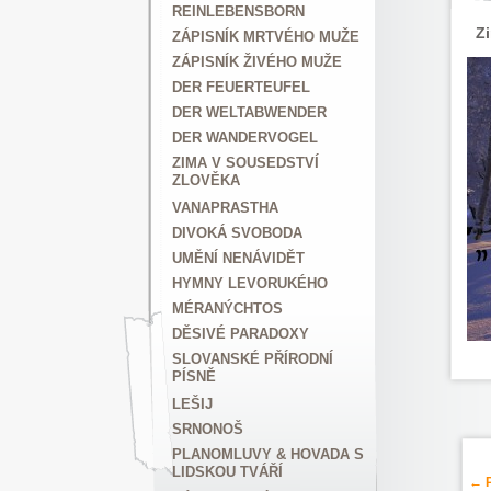
REINLEBENSBORN
Zi
ZÁPISNÍK MRTVÉHO MUŽE
ZÁPISNÍK ŽIVÉHO MUŽE
DER FEUERTEUFEL
DER WELTABWENDER
DER WANDERVOGEL
ZIMA V SOUSEDSTVÍ
ZLOVĚKA
VANAPRASTHA
DIVOKÁ SVOBODA
UMĚNÍ NENÁVIDĚT
HYMNY LEVORUKÉHO
MÉRANÝCHTOS
DĚSIVÉ PARADOXY
SLOVANSKÉ PŘÍRODNÍ
PÍSNĚ
LEŠIJ
SRNONOŠ
PLANOMLUVY & HOVADA S
LIDSKOU TVÁŘÍ
← P