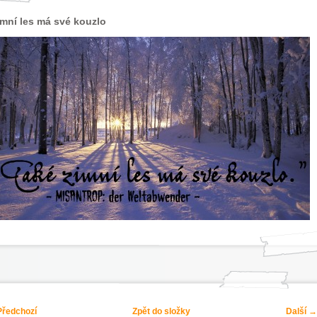
mní les má své kouzlo
ředchozí
Zpět do složky
Další →