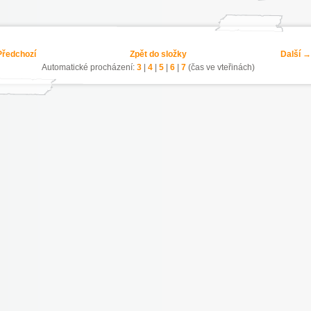
ředchozí
Zpět do složky
Další →
Automatické procházení:
3
|
4
|
5
|
6
|
7
(čas ve vteřinách)