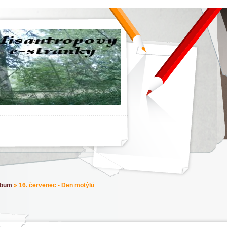
lbum
»
16. červenec - Den motýlů