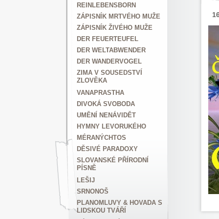
REINLEBENSBORN
16
ZÁPISNÍK MRTVÉHO MUŽE
ZÁPISNÍK ŽIVÉHO MUŽE
DER FEUERTEUFEL
DER WELTABWENDER
DER WANDERVOGEL
ZIMA V SOUSEDSTVÍ
ZLOVĚKA
VANAPRASTHA
DIVOKÁ SVOBODA
UMĚNÍ NENÁVIDĚT
HYMNY LEVORUKÉHO
MÉRANÝCHTOS
DĚSIVÉ PARADOXY
SLOVANSKÉ PŘÍRODNÍ
PÍSNĚ
LEŠIJ
SRNONOŠ
PLANOMLUVY & HOVADA S
LIDSKOU TVÁŘÍ