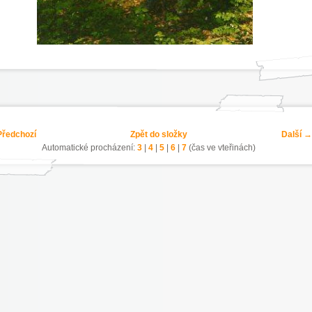
ředchozí
Zpět do složky
Další →
Automatické procházení:
3
|
4
|
5
|
6
|
7
(čas ve vteřinách)