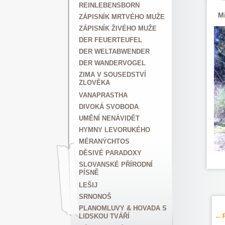
REINLEBENSBORN
Mi
ZÁPISNÍK MRTVÉHO MUŽE
ZÁPISNÍK ŽIVÉHO MUŽE
DER FEUERTEUFEL
DER WELTABWENDER
DER WANDERVOGEL
ZIMA V SOUSEDSTVÍ
ZLOVĚKA
VANAPRASTHA
DIVOKÁ SVOBODA
UMĚNÍ NENÁVIDĚT
HYMNY LEVORUKÉHO
MÉRANÝCHTOS
DĚSIVÉ PARADOXY
SLOVANSKÉ PŘÍRODNÍ
PÍSNĚ
LEŠIJ
SRNONOŠ
PLANOMLUVY & HOVADA S
← P
LIDSKOU TVÁŘÍ