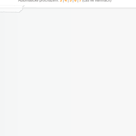
Automatické procházení:
3
|
4
|
5
|
6
|
7
(čas ve vteřinách)