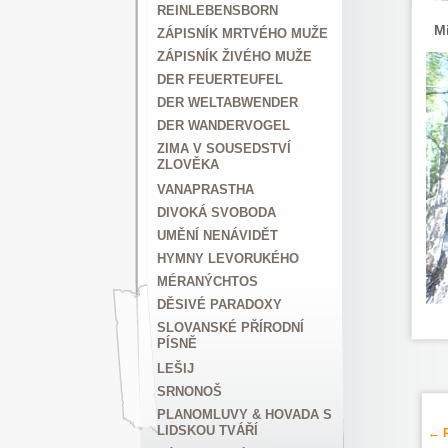
REINLEBENSBORN
Mi
ZÁPISNÍK MRTVÉHO MUŽE
ZÁPISNÍK ŽIVÉHO MUŽE
DER FEUERTEUFEL
DER WELTABWENDER
DER WANDERVOGEL
ZIMA V SOUSEDSTVÍ
ZLOVĚKA
VANAPRASTHA
DIVOKÁ SVOBODA
UMĚNÍ NENÁVIDĚT
HYMNY LEVORUKÉHO
MÉRANÝCHTOS
DĚSIVÉ PARADOXY
SLOVANSKÉ PŘÍRODNÍ
PÍSNĚ
LEŠIJ
SRNONOŠ
PLANOMLUVY & HOVADA S
LIDSKOU TVÁŘÍ
← P