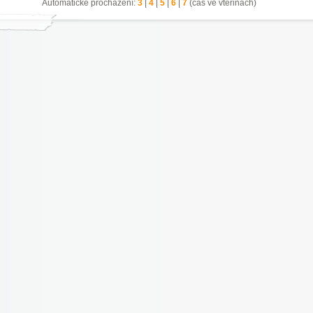
Automatické procházení:
3
|
4
|
5
|
6
|
7
(čas ve vteřinách)