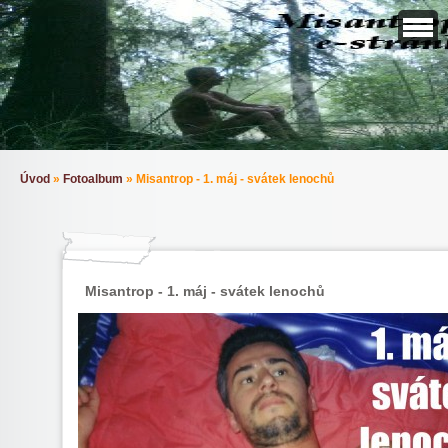
Úvod
»
Fotoalbum
»
Misantrop - 1. máj - svátek lenochů
Misantrop - 1. máj - svátek lenochů