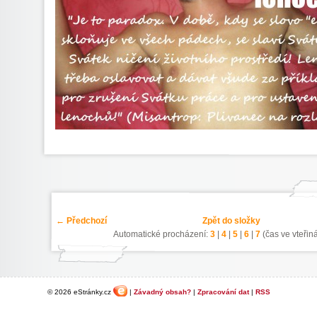
← Předchozí
Zpět do složky
Automatické procházení:
3
|
4
|
5
|
6
|
7
(čas ve vteřin
© 2026 eStránky.cz
|
Závadný obsah?
|
Zpracování dat
|
RSS