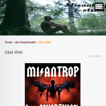
Úvod
»
der Feuerteufel
»
část třetí
část třetí
25. 1. 2010