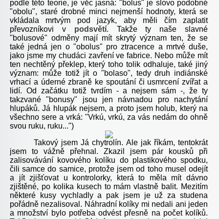
podle této teorie, je věc jasná: "bolus" je slovo podobné
"obolu", staré drobné minci nejmenší hodnoty, která se
vkládala mrtvým pod jazyk, aby měli čím zaplatit
převozníkovi v
podsvětí
. Takže ty naše slavné
"bolusové" odměny mají mít skrytý význam ten, že se
také jedná jen o "obolus" pro ztracence a mrtvé duše,
jako jsme my chudáci zavření ve fabrice. Nebo může mít
ten nechtěný překlep, který toho tolik odhaluje, také jiný
význam: může totiž jít o "bolaso", tedy druh indiánské
vrhací a úderné zbraně ke spoutání či usmrcení zvířat a
lidí. Od začátku totiž tvrdím - a nejsem sám -, že ty
takzvané "bonusy" jsou jen návnadou pro nachytání
hlupáků. Já hlupák nejsem, a proto jsem holub, který na
všechno sere a vrká: "Vrkú, vrkú, za vás nedám do ohně
svou ruku, ruku...")
Takový jsem Já chytrolín. Ale jak říkám, tentokrát
jsem to vážně přehnal. Zkazil jsem pár kousků při
zalisovávání kovového kolíku do plastikového spodku,
čili samce do samice, protože jsem od toho musel odejít
a jít zjišťovat u kontrolorky, která to měla mít dávno
zjištěné, po kolika kusech to mám vlastně balit. Mezitím
některé kusy vychladly a pak jsem je už za studena
pořádně nezalisoval. Náhradní kolíky mi nedali ani jeden
a množství bylo potřeba odvést přesně na počet kolíků.