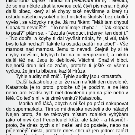
místo toho napíše "Hmota na
překávání
formy". Nevadí,
že se mu někde ztratila rovnou celá čtyři písmena; nějaký
další blbec, který si té chyby také nevšimne a který tu
ostudu našeho vysokého technického školství bez okolků
vyvěsí, se vždycky najde. Já mu říkám: "Máš tam chybu!
Copak to nevidíš?" - "To není moje chyba." - "Tak kdopak
to psal?" ptám se. - "Zezula (vedoucí, inženýr, ten debil)."
- "No dobře, a kdyby ti dal vyvěsit nápis, že jsi vůl, také
bys to tak nechal? Takhle ta ostuda padá i na tebe!" - Vše
marnost nad marnost. Jemu to nevadí. Stejně by si té
chyby nevšiml, kdybych ho na ni neupozornil, a nikdo
další též ne. Jsou to debilové. Všichni. Snaživí blbci.
Nejhorší druh lidí co znám, protože ti ještě ke všemu
vyčtou, že jim tu blbárnu kazíš! Hrůza.
Tyhle audity mě zničí. Tyhle audity jsou katastrofa.
Další katastrofou je to, že nám nařídili den dovolené.
Katastrofa je to proto, protože už je podzim, a ne léto
nebo jaro. Radši bych měl dovolenou jen na jaře nebo v
létě. Co teď s ní, v té zimě venku? Katastrofa.
Marika mě láká, abych s ní šel po práci nakupovat
do supermarketu. Tím se mi dneska nestrefila do nálady!
Nejen proto, že se takovým místům zdaleka vyhýbám
jako ohnivý čert Feuerteufel kříži, ale také - a hlavně! -
proto, že dnes bych s ní nešel ani do postele, nebo na
příjemnější místa, protože dnes chci už jen jedno: zalézt