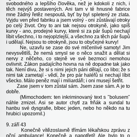
svobodného a lepšího člověka, než je kdokoli z nich, i
těch nejvýš postavených. Ani tam v té hnusné fabrice
mne žádný řetěz nespoutá, byť by byl spletený ze zlata.
Vyjdu ven před fabriku a jsem volný - oni zůstávají otroky
po celý život. Ony to ani tak nejsou otrokyně, jako spíš
kurvy - ano, prodejné kurvy, které si za pár šupů nechají
líbit všechno, i to nejoplzlejší, a všechno za těch pár šupů
i udělají. Nejsou to otrokyně, jsou to obyčejné kurvy!
Ne, uzavřu se zase do své mlčenlivé samoty! Jim
nevysvětlíš, že nemá smysl se o něco snažit a dělat si
nervy z něčeho, co stejně ve své bezmoci nemohou
ovlivnit. Zákon padajícího hovna na ně dopadne tak jako
tak. Není divu, že si s nimi jejich páni dělají, co libo; že s
nimi tak zametají - vědí, že pro pár haléřů si nechají líbit
všecko. Málo peněz mají i miliardáři; i oni musejí šetřit.
Zase jsem v tom zůstal sám. Jsem zase sám. A je to
dobře.
(Mimochodem: ten inkriminovaný text s "bolusem"
náhle zmizel. Asi se autor chytl za frňák a sundal tu
hanbu své dysgrafie, blbec jeden, nebo ho někdo na tu
hrubici upozornil.)
9. září 43
Konečně vítězoslavně třímám lékařskou zprávu z
oční ambulance! Konečně a napotřetí! Ale bylo to o