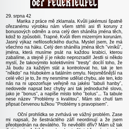
29. srpna 42
Marika z práce mě zklamala. Kvůli jakémusi špatně
ořezanému výrobku nám všem strhli asi tři koruny z
bonusových odměn a ona celý den sháněla jména těch,
kdož to způsobili. Trapné. Kvůli třem mizerným korunám.
Jasný výkaz nefilosofického ducha. Myslel jsem, že má
všechno na háku. Celý den sháněla jména těch "viníků",
jména, která musíme psát na každou krabici, kterou
zabalíme, a stejně jí je nikdo neprozradil! Jestli si někdo
myslí, že takovýmito kolektivními "tresty" docílí toho, že
Já budu za každým stát a kontrolovat ho, tak je ten
"někdo" na hlubokém a fatálním omylu. Nejsměšnější na
celé věci je to, že my nesmíme udělat chybu, ale ten, kdo
nás na ni upozorňuje veřejně na jakési "tabuli hanby",
nedovede napsat bez chyby ani tak jednoduché slovo,
jako je "bonus", a napíše místo toho "bolus"... Ta tabule
nese název "Problémy s kvalitou". Mám sto chutí tam
připsat červenou tužkou "Problémy s pravopisem".
Oční prohlídka se zvrhává ve vážný problém. Zase
mi napsali, že šestnáctého září neordinují a že jsem
přeobjednán na devátého. To nevěděli dřív? Mám už tak