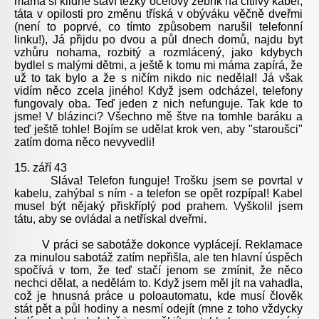
máma si klidně staví těžký ocelový žebřík na citlivý kabel,
táta v opilosti pro změnu tříská v obýváku věčně dveřmi
(není to poprvé, co tímto způsobem narušil telefonní
linku!), Já přijdu po dvou a půl dnech domů, najdu byt
vzhůru nohama, rozbitý a rozmlácený, jako kdybych
bydlel s malými dětmi, a ještě k tomu mi máma zapírá, že
už to tak bylo a že s ničím nikdo nic nedělal! Já však
vidím něco zcela jiného! Když jsem odcházel, telefony
fungovaly oba. Teď jeden z nich nefunguje. Tak kde to
jsme! V blázinci? Všechno mě štve na tomhle baráku a
teď ještě tohle! Bojím se udělat krok ven, aby "staroušci"
zatím doma něco nevyvedli!
15. září 43
Sláva! Telefon funguje! Trošku jsem se povrtal v
kabelu, zahýbal s ním - a telefon se opět rozpípal! Kabel
musel být nějaký přiskříplý pod prahem. Vyškolil jsem
tátu, aby se ovládal a netřískal dveřmi.
V práci se sabotáže dokonce vyplácejí. Reklamace
za minulou sabotáž zatím nepřišla, ale ten hlavní úspěch
spočívá v tom, že teď stačí jenom se zmínit, že něco
nechci dělat, a nedělám to. Když jsem měl jít na vahadla,
což je hnusná práce u poloautomatu, kde musí člověk
stát pět a půl hodiny a nesmí odejít (mne z toho vždycky