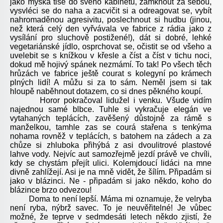
jako myška tiše do svého kabinetu, zamknout za sebou,
vysvléci se do naha a zacvičit si a odreagovat se, vybít
nahromaděnou agresivitu, poslechnout si hudbu (jinou,
než která celý den vyřvávala ve fabrice z rádia jako z
vysílání pro sluchově postižené!), dát si dobré, lehké
vegetariánské jídlo, osprchovat se, očistit se od všeho a
uvelebit se s knížkou v křesle a číst a číst v tichu noci,
dokud mě hojivý spánek nezmámí. To tak! Po všech těch
hrůzách ve fabrice ještě courat s kolegyní po krámech
plných lidí! A můžu si za to sám. Neměl jsem si tak
hloupě naběhnout dotazem, co si dnes pěkného koupí.
Horor pokračoval lidužel i venku. Všude vidím
najednou samé blbce. Tuhle si vykračuje elegán ve
vytahaných teplácích, zavěšený důstojně za rámě s
manželkou, tamhle zas se courá stařena s tenkýma
nohama rovněž v teplácích, s batohem na zádech a za
chůze si zhluboka přihýbá z asi dvoulitrové plastové
lahve vody. Nejvíc aut samozřejmě jezdí právě ve chvíli,
kdy se chystám přejít ulici. Kolemjdoucí lidáci na mne
divně zahlížejí. Asi je na mně vidět, že šílím. Připadám si
jako v blázinci. Ne - připadám si jako někdo, koho do
blázince brzo odvezou!
Doma to není lepší. Máma mi oznamuje, že velryba
není ryba, nýbrž savec. To je neuvěřitelné! Je vůbec
možné, že teprve v sedmdesáti letech někdo zjistí, že