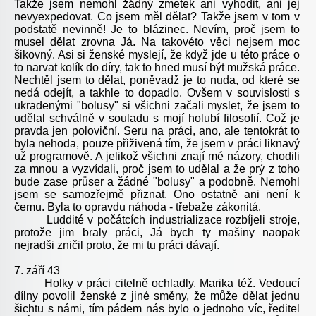
Takže jsem nemohl žádný zmetek ani vyhodit, ani jej
nevyexpedovat. Co jsem měl dělat? Takže jsem v tom v
podstatě nevinně! Je to blázinec. Nevím, proč jsem to
musel dělat zrovna Já. Na takovéto věci nejsem moc
šikovný. Asi si ženské myslejí, že když jde u této práce o
to narvat kolík do díry, tak to hned musí být mužská práce.
Nechtěl jsem to dělat, poněvadž je to nuda, od které se
nedá odejít, a takhle to dopadlo. Ovšem v souvislosti s
ukradenými "bolusy" si všichni začali myslet, že jsem to
udělal schválně v souladu s mojí holubí filosofií. Což je
pravda jen poloviční. Seru na práci, ano, ale tentokrát to
byla nehoda, pouze přiživená tím, že jsem v práci liknavý
už programově. A jelikož všichni znají mé názory, chodili
za mnou a vyzvídali, proč jsem to udělal a že prý z toho
bude zase průser a žádné "bolusy" a podobně. Nemohl
jsem se samozřejmě přiznat. Ono ostatně ani není k
čemu. Byla to opravdu náhoda - třebaže zákonitá.
Luddité v počátcích industrializace rozbíjeli stroje,
protože jim braly práci, Já bych ty mašiny naopak
nejradši zničil proto, že mi tu práci dávají.
7. září 43
Holky v práci citelně ochladly. Marika též. Vedoucí
dílny povolil ženské z jiné směny, že může dělat jednu
šichtu s námi, tím pádem nás bylo o jednoho víc, ředitel