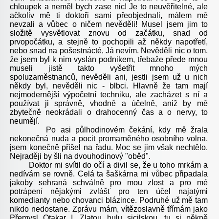
chloupek a neměl bych zase nic! Je to neuvěřitelné, ale
ačkoliv mě ti doktoři sami přeobjednali, málem mě
nevzali a vůbec o ničem nevěděli! Musel jsem jim to
složitě vysvětlovat znovu od začátku, snad od
prvopočátku, a stejně to pochopili až někdy napotřetí,
nebo snad na pošestnácté, Já nevím. Nevěděli nic o tom,
že jsem byl k nim vyslán podnikem, třebaže přede mnou
museli jistě takto vyšetřit mnoho mých
spoluzaměstnanců, nevěděli ani, jestli jsem už u nich
někdy byl, nevěděli nic - blbci. Hlavně že tam mají
nejmodernější výpočetní techniku, ale zacházet s ní a
používat ji správně, vhodně a účelně, aniž by mě
zbytečně neokrádali o drahocenný čas a o nervy, to
neumějí.
Po asi půlhodinovém čekání, kdy mě žrala
nekonečná nuda a pocit promarněného osobního volna,
jsem konečně přišel na řadu. Moc se jim však nechtělo.
Nejraději by šli na dvouhodinový "oběd".
Doktor mi svítil do očí a divil se, že u toho mrkám a
nedívám se rovně. Celá ta šaškárna mi vůbec připadala
jakoby sehraná schválně pro mou zlost a pro mé
potrápení nějakými zvlášť pro ten účel najatými
komedianty nebo chovanci blázince. Podruhé už mě tam
nikdo nedostane. Zprávu mám, vítězoslavně třímám jako
Přemysl Otakar I. Zlatou bulu sicilskou, tu si pěkně