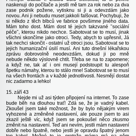
naskenuji do počítače a jestli mě tam za rok nebo za dva
zase podnik požene, vytisknu si ji a odevzdám jako
novou. Ani ji nebudu muset jakkoli falšovat. Pochybuji, že
si někdo z těch blbců ve fabrice povšimne jiného data.
Mám toho dost. Mám dost té jejich takzvané "sociální
péče", kterou nikdo nechce. Sabotovat se to musí, jinak
všichni skončíme jako otroci. Tedy, abych to upřesnil, Já
tak nechci skončit - ostatní už otroci jsou. Sabotovat se to
jejich humanizační úsilí musí. Ani tuto dnešní lékařskou
zprávu dobrovolně neodevzdám, dokud ji po mně
nebude někdo výslovně chtít. Třeba se na to zapomene;
a když ne, tak ať i oni musejí podstoupit tu alespoň
špetku námahy, kterou to stálo mne! Sabotovat se to musí
na všech frontách a v každé jednotlivosti. Nesmějí dostat
nic zadarmo a lehko!
15. září 43
Nejde mi už asi týden připojení na internet. To zase
bude běh na dlouhou trať! Zdá se, že je vadný kabel.
Zkoušel jsem také možnost, že by bylo nějakým virem
vyhozené a změněné nastavení, ale pouze jsem to asi
zkazil ještě víc, když jsem se pokoušel něco zkusmo
změnit na nastavení. Teď ani nevím, jestli mám nastavení
dobře nebo špatně, nebo jestli je opravdu špatný jenom
ten kabel. Možné to je, protože máma má na něm