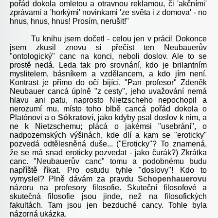
pořád dokola omletou a otravnou reklamou, či 'akčními'
zprávami a 'horkými' novinkami 'ze světa i z domova' - no
hnus, hnus, hnus! Prosím, nerušit!"
Tu knihu jsem dočetl - celou jen v práci! Dokonce
jsem zkusil znovu si přečíst ten Neubauerův
"ontologický" canc na konci, neboli doslov. Ale to se
prostě nedá. Leda tak pro srovnání, kdo je brilantním
myslitelem, básníkem a vzdělancem, a kdo jím není.
Kontrast je přímo do očí bijící. "Pan profesor" Zdeněk
Neubauer cancá úplně "z cesty", jeho uvažování nemá
hlavu ani patu, naprosto Nietzscheho nepochopil a
nerozumí mu, místo toho blbě cancá pořád dokola o
Platónovi a o
Sókratovi
, jako kdyby psal doslov k nim, a
ne k Nietzschemu; plácá o jakémsi "usebrání", o
nadpozemských výšinách, kde dlí a kam se "eroticky"
pozvedá odtělesněná duše... ("Eroticky"? To znamená,
že se má snad eroticky pozvedat - jako čurák?) Zkrátka
canc. "Neubauerův canc" tomu a podobnému budu
napříště říkat. Pro ostudu tyhle "doslovy"! Kdo to
vymyslel? Plně dávám za pravdu
Schopenhauerovu
názoru na profesory filosofie. Skuteční filosofové a
skutečná filosofie jsou jinde, než na filosofických
fakultách. Tam jsou jen bezduché cancy. Tohle byla
názorná ukázka.