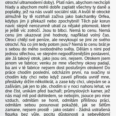
otroctví ultramoderní doby). Platí nám, abychom nechcípli
hlady a abychom mohli dobře zaplatit všechny ty daně a
poplatky, jež na nás uvalil sociální stát. A kvůli té otrocké
almužně by tě roztrhali zaživa jako bakchantky
Orfea
,
kdybys jim ji překazil nebo zpochybnil! Těch pár korun
navíc stejně nerozumně utratí za nějaké pitomosti, které
je ještě víc zotročí. Jsou to blbci. Nemá to cenu. Nemá
cenu jim ukazovat jiné hodnoty, například volný čas.
Otroci chtějí své peníze, ale nevykoupí se jimi ze svého
otroctví. Na co jim tedy potom jsou? Nemá to cenu brát je
s sebou do mého svobodného světa. Dělám s nimi pod
jednou střechou, ve stejném nejpodřízenějším postavení,
ale Já takový otrok, jako jsou oni, nejsem. Otrokem jsem
jenom ve fabrice; venku ze mne všechny okovy padají,
ba ani v té fabrice nejsem dost poslušným otrokem! Do
práce chodím poslední, odcházím první, na svačiny si
chodím kdy chci nebo když zavelí příroda uvnitř mne,
přestávky držím několikrát, a zase kdy chci, ulejvám se a
zašívám, jak jen to jde, chodím si v noci nahoru lehat, ve
dne číst, unikám před bachaři; průmyslových kamer, jež
nás mají mít pod dohledem, se nebojím, jsouce pro mne
vzduch, odmítám se honit, odmítám přílišnou práci,
odmítám sebou posunovat pokaždé, jak se šéfům
zamane, nejsem prostě - jako ostatní - žádná ustrašená
figurka bez vůle, pocitu důstojnosti a sebevědomí