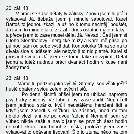
20. září 43
V práci se zase dělaly ty zálisky. Znovu jsem tu práci
vyfasoval Já, třebaže jsem ji minule sabotoval. Karel
Bartoš to jednou zkazil a už ho k tomu nechtějí pouštět,
Já jsem to minule také zkazil - dnes ostatně málem taky -
a přece jsem to zase musel dělat Já. Nevadí. Četl jsem si
u toho Stendhalovy Energické múzy a Karel mě přišel po
půlnoci sám od sebe vystřídat. Kontrolorka Olina se na to
dívala sice s úděsem, ale nebylo jí to nic platné. Karel si
prosadil svou a Já jsem se tomu také nevzpíral. Dělat
jednu a tutéž nudnou práci dvanáct hodin v kuse není
žádný med.
23. září 43
Máme tu podzim jako vyšitý. Stromy jsou však ještě
hustě obaleny sytou zelení svých listů.
Po denní šichtě přišel jsem na ubikaci naprosto
psychicky zničený. Ve fabrice byl zase audit. Nepřečetl
jsem jedinou stránku kvůli neustálému hemžení lidí a
když jsem zasedl s knížkou na záchod, hned mi tam
někdo vlezl, ani ne po dvou řádcích! Nemohl jsem se
vůbec nikde zašít a navíc jsem se prvních šest hodin
nemohl skoro ani hnout z místa, protože jsem zase
vyfasoval to obávané lisování. Šlo to ztuha, něco na tom