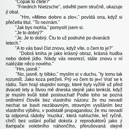
"Copak to čtete?"
"Friedrich Nietzsche", odvětil jsem stručně, ukazuje
jí obal.
"Hm, »
Mimo dobro a zlo
«," povídá ona, když si
přečetla titul. "To neznám."
"Jak bys mohla," pomyslil jsem si.
"Je to dobrý?"
"Je. Je to dobrý. Čtu to už podruhé po dvanácti
letech."
"A to vás baví číst znovu, když víte, o čem to je?"
"Dobrá kniha je jako krásný obraz, krásná hudba
nebo dobré jídlo. Nikdy vás neomrzí, stále znovu v ní
nalézáte něco nového."
"Hm, jasně."
"No, jasně, ty blbko," myslím si v duchu, "ty tomu tak
rozumíš. Jako koza petrželi. Prý »o čem to je«! Vrať se k
rádiu. Tam hrají stupidní songy, které byly vyžilé už před
dvaceti lety a štvou mě dneska stejně jako tenkrát, když
je musím kvůli tobě poslouchat! Podle toho se pozná
ordinérní člověk bez vlastního názoru: že mu nevadí
nechat se bavit nezábavným, otravným vysíláním bez
vlastního výběru, v podstatě propagandou; že mu nevadí
ta odporná rádoby 'muzika', která nahluchle, leč ryčně,
chrčí bez ustání pořád dokola z reproduktorů jako z
tlampače volebního náhončího, přerušovaná stejně