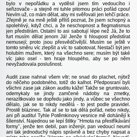
bylo v nepořádku a vyděsil jsem tím vedoucího i
seřizovače - a stejně mi tuhle pitomou práci pořád cpou!
Nevím už, co mám dělat, aby mi svěřovali jen lehčí práce.
Zřejmě je na mně ještě příliš poznat, že jsem schopný a
spolehlivý, když chci, a že neschopnost a flegmatismus
jen předstírám. Ostatní to asi sabotují lépe než Já, že to
furt musím dělat jenom Já! Jenže ti hloupost předstírat
nemusejí; proto jsou přesvědčivější. Musím se ještě v
tomto směru víc zlepšit a víc to sabotovat. Nestačí být jen
holubím mužem, který na všechno sere; musím být také
víc jako osel - ten hraje hloupého, aby se po něm
nevyžadovala poslušnost.
Audit zase nahnal všem vítr; ne snad do plachet, nýbrž
do něčeho podobného, totiž do kalhot. Předposraní byli
všichni zase jak zákon auditu káže! Takže se gruntovalo,
odemykaly se jindy zamčené nádoby na zmetky,
nerazítkovalo se dopředu jako jindy, a vůbec se všechno
dělalo, jak se to nikdy nedělá - to jest podle pravidel.
Prostě blázinec. Tak ať se to tak dělá pořád, nebo nikdy,
ani při auditu! Tyhle Potěmkinovy vesnice mě dohánějí k
šílenství. Najednou se lepí štítky "Hmota na přestříkávání
formy", jenže ten debil, pan inženýr, pan vedoucí neumí
ani tak jednoduchý nápis správně a bez chyby napsat a