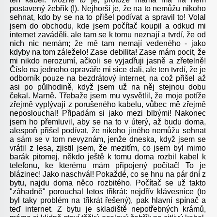
postavený žebřík (!). Nejhorší je, že na to nemůžu nikoho
sehnat, kdo by se na to přišel podívat a spravil to! Volal
jsem do obchodu, kde jsem počítač koupil a odkud mi
internet zaváděli, ale tam se k tomu neznají a tvrdí, že od
nich nic nemám; že mě tam nemají vedeného - jako
kdyby na tom záleželo! Zase debilita! Zase mám pocit, že
mi nikdo nerozumí, ačkoli se vyjadřuji jasně a zřetelně!
Číslo na jednoho opraváře mi sice dali, ale ten tvrdí, že je
odborník pouze na bezdrátový internet, na což přišel až
asi po půlhodině, když jsem už na něj stejnou dobu
čekal. Marně. Třebaže jsem mu vysvětlil, že moje potíže
zřejmě vyplývají z porušeného kabelu, vůbec mě zřejmě
neposlouchal! Připadám si jako mezi blbými! Nakonec
jsem ho přemluvil, aby se na to v úterý, až budu doma,
alespoň přišel podívat, že nikoho jiného nemůžu sehnat
a sám se v tom nevyznám, jenže dneska, když jsem se
vrátil z lesa, zjistil jsem, že mezitím, co jsem byl mimo
barák pitomej, někdo ještě k tomu doma rozbil kabel k
telefonu, ke kterému mám připojený počítač! To je
blázinec! Jako naschvál! Pokaždé, co se hnu na pár dní z
bytu, najdu doma něco rozbitého. Počítač se už takto
"záhadně" porouchal letos třikrát: nejdřív klávesnice (to
byl taky problém na třikrát řešený), pak hlavní spínač a
teď internet. Z bytu je skladiště nepotřebných krámů,