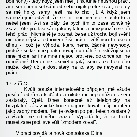
bolí nohy) - tedy když jsem měl jít na tuhle hnusnou práci,
ani jsem nemusel sám od sebe nijak protestovat, zeptaly
se mě holky samy, jestli na to chci jít. A když jsem
samozřejmě odvětil, že se mi moc nechce, stačilo to a
nešel jsem! Asi se bály, že bych jim to zase schválně
zkazil. Ale jinak sekám jakoby latinu a nevzpouzím se při
lehčí práci. Nicméně je poznat, že se už trochu bojí svěřit
mi náročnější a odpovědnější práci - většinou hnusnou
dřinu -, což je výhoda, která nemá žádné nevýhody,
protože se ke mně jinak chovají normálně, nestěžují si na
mne nikde, ani na mne nejsou protivné, dokonce ani ne
odměřené. Berou mě takového, jaký jsem. Jako holubího
muže, který už je dost starý na to, aby se nevysral na
práci.
17. září 43
Kvůli poruše internetového připojení mě všude
posílají od čerta k ďáblu a nikde mi nepomůžou. Jsem
zastaralý. Opět. Dnes konečně až telefonicky na
bezplatné zákaznické lince diagnostikovali můj problém
jako vadný modem. Ten je ovšem po pěti letech zastaralý
a všude mě od něho zrazují. Vypadá to, že se budu
muset zase proti své vůli "zmodernizovat".
V práci povídá ta nová kontrolorka Olina: