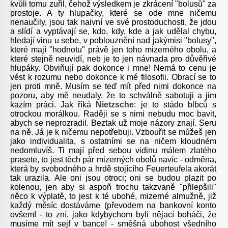
kvůli tomu zuřil, čehož výsledkem je zkrácení "bolusů" za
prostoje. A ty hlupačky, které se ode mne ničemu
nenaučily, jsou tak naivní ve své prostoduchosti, že jdou
a slídí a vyptávají se, kdo, kdy, kde a jak udělal chybu,
hledají vinu u sebe, v poblouznění nad jakýmisi "bolusy",
které mají "hodnotu" právě jen toho mizerného obolu, a
které stejně neuvidí, neb je to jen návnada pro důvěřivé
hlupáky. Obviňují pak dokonce i mne! Nemá to cenu je
vést k rozumu nebo dokonce k mé filosofii. Obrací se to
jen proti mně. Musím se teď mít před nimi dokonce na
pozoru, aby mě neudaly, že to schválně sabotuji a jim
kazím práci. Jak říká
Nietzsche
: je to stádo blbců s
otrockou morálkou. Raději se s nimi nebudu moc bavit,
abych se neprozradil. Beztak už moje názory znají. Seru
na ně. Já je k ničemu nepotřebuji. Vzbouřit se můžeš jen
jako individualita, s ostatními se na ničem kloudném
nedomluvíš. Ti mají před sebou vidinu málem zlatého
prasete, to jest těch pár mizerných obolů navíc - odměna,
která by svobodného a hrdě stojícího Feuerteufela akorát
tak urazila. Ale oni jsou otroci; oni se budou plazit po
kolenou, jen aby si aspoň trochu takzvaně "přilepšili"
něco k výplatě, to jest k té ubohé, mizerné almužně, již
každý měsíc dostáváme (převodem na bankovní konto
ovšem! - to zní, jako kdybychom byli nějací boháči, že
musíme mít sejf v bance! - směšná ubohost všedního