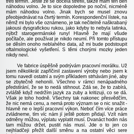
třetí termín. Ještě že se docela strefili, takže mám ten den
náhodou volno. Je to sice dopoledne po noční, nicméně
mám náhodou volno. Jinak bych se musel znovu
přeobjednávat na čtvrtý termín. Korespondenční lístek, na
němž mi bylo vše oznámeno, je tak nečitelně naškrabaný
jakousi dysgrafickou rukou, jako kdyby to nebyla latinka,
nýbrž starogermánské runy! Hlavně že mají všude
počítače, ale používat je nikdo neumí. Při tomto přístupu
se děsím onoho neblahého data, až mi bude podstoupit
oftalmologické vyšetření. S těmi chorými mozky jeden
nikdy neví.
Ve fabrice úspěšně podrývám pracovní morálku. Už
jsem několikrát zapříčinil zastavení výroby nebo jsem k
tomu navedl ostatní a svým příkladem strhávám jiné, aby
se zbytečně nehonili. Všechno v rámci nenápadného
předstírání, že se to nedá stihnout. Zdá se, že to zabírá,
zvláště když nedržím jazyk za zuby a kritizuji, co se dá.
Však je toho hodně. Všechny tak nakonec přesvědčím,
že nic nemá cenu, a nemá proto význam se o nic snažit -
hlavně ne o lepší pracovní výkon. Neboť čím více práce
zvládneme, tím víc nám jí ještě potom přidají. Vzít nám
odměny můžou, výplatu vyplatit musí. Dvanáct hodin nás
tam můžou držet, pustit nás musí. Jde o to jen co
nejhladčeji přežít další směnu a na ostatní věci sere