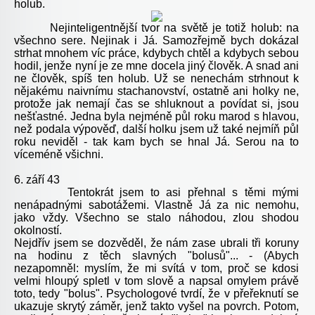
holub.
Nejinteligentnější tvor na světě je totiž holub: na
všechno sere. Nejinak i Já. Samozřejmě bych dokázal
strhat mnohem víc práce, kdybych chtěl a kdybych sebou
hodil, jenže nyní je ze mne docela jiný člověk. A snad ani
ne člověk, spíš ten holub. Už se nenechám strhnout k
nějakému naivnímu stachanovství, ostatně ani holky ne,
protože jak nemají čas se shluknout a povídat si, jsou
nešťastné. Jedna byla nejméně půl roku marod s hlavou,
než podala výpověď, další holku jsem už také nejmíň půl
roku neviděl - tak kam bych se hnal Já. Serou na to
víceméně všichni.
6. září 43
Tentokrát jsem to asi přehnal s těmi mými
nenápadnými sabotážemi. Vlastně Já za nic nemohu,
jako vždy. Všechno se stalo náhodou, zlou shodou
okolností.
Nejdřív jsem se dozvěděl, že nám zase ubrali tři koruny
na hodinu z těch slavných "bolusů"... - (Abych
nezapomněl: myslím, že mi svítá v tom, proč se kdosi
velmi hloupý spletl v tom slově a napsal omylem právě
toto, tedy "bolus". Psychologové tvrdí, že v přeřeknutí se
ukazuje skrytý záměr, jenž takto vyšel na povrch. Potom,