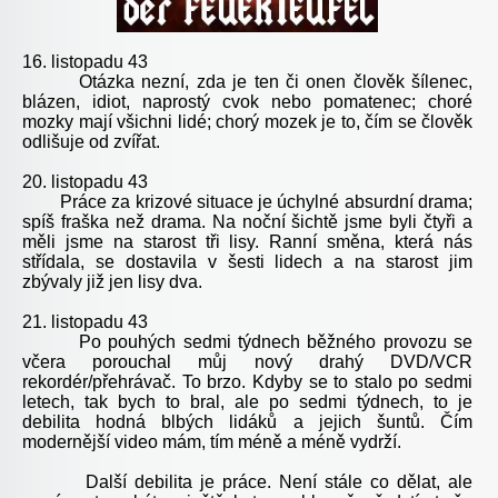
16. listopadu 43
Otázka nezní, zda je ten či onen člověk šílenec,
blázen, idiot, naprostý cvok nebo pomatenec; choré
mozky mají všichni lidé; chorý mozek je to, čím se člověk
odlišuje od zvířat.
20. listopadu 43
Práce za krizové situace je úchylné absurdní drama;
spíš fraška než drama. Na noční šichtě jsme byli čtyři a
měli jsme na starost tři lisy. Ranní směna, která nás
střídala, se dostavila v šesti lidech a na starost jim
zbývaly již jen lisy dva.
21. listopadu 43
Po pouhých sedmi týdnech běžného provozu se
včera porouchal můj nový drahý DVD/VCR
rekordér/přehrávač. To brzo. Kdyby se to stalo po sedmi
letech, tak bych to bral, ale po sedmi týdnech, to je
debilita hodná blbých lidáků a jejich šuntů. Čím
modernější video mám, tím méně a méně vydrží.
Další debilita je práce. Není stále co dělat, ale