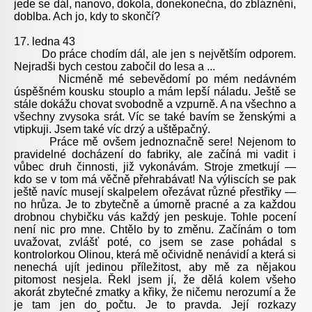
jede se dál, nanovo, dokola, donekonečna, do zbláznění,
doblba. Ach jo, kdy to skončí?
17. ledna 43
Do práce chodím dál, ale jen s největším odporem.
Nejradši bych cestou zabočil do lesa a ...
Nicméně mé sebevědomí po mém nedávném
úspěšném kousku stouplo a mám lepší náladu. Ještě se
stále dokážu chovat svobodně a vzpurně. A na všechno a
všechny zvysoka srát. Víc se také bavím se ženskými a
vtipkuji. Jsem také víc drzý a uštěpačný.
Práce mě ovšem jednoznačně sere! Nejenom to
pravidelné docházení do fabriky, ale začíná mi vadit i
vůbec druh činnosti, již vykonávám. Stroje zmetkují —
kdo se v tom má věčně přehrabávat! Na výliscích se pak
ještě navíc musejí skalpelem ořezávat různé přestřiky —
no hrůza. Je to zbytečně a úmorně pracné a za každou
drobnou chybičku vás každý jen peskuje. Tohle pocení
není nic pro mne. Chtělo by to změnu. Začínám o tom
uvažovat, zvlášť poté, co jsem se zase pohádal s
kontrolorkou Olinou, která mě očividně nenávidí a která si
nenechá ujít jedinou příležitost, aby mě za nějakou
pitomost nesjela. Řekl jsem jí, že dělá kolem všeho
akorát zbytečné zmatky a křiky, že ničemu nerozumí a že
je tam jen do počtu. Je to pravda. Její rozkazy