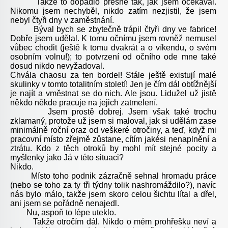
Takže to dopadlo přesně tak, jak jsem očekával.
Nikomu jsem nechyběl, nikdo zatím nezjistil, že jsem
nebyl čtyři dny v zaměstnání.
Býval bych se zbytečně trápil čtyři dny ve fabrice!
Dobře jsem udělal. K tomu očnímu jsem rovněž nemusel
vůbec chodit (ještě k tomu dvakrát a o víkendu, o svém
osobním volnu!); to potvrzení od očního ode mne také
dosud nikdo nevyžadoval.
Chvála chaosu za ten bordel! Stále ještě existují malé
skulinky v tomto totalitním století! Jen je čím dál obtížnější
je najít a vměstnat se do nich. Ale jsou. Lidužel už jistě
někdo někde pracuje na jejich zatmelení.
Jsem prostě dobrej. Jsem však také trochu
zklamaný, protože už jsem si maloval, jak si udělám zase
minimálně roční oraz od veškeré otročiny, a teď, když mi
pracovní místo zřejmě zůstane, cítím jakési nenaplnění a
ztrátu. Kdo z těch otroků by mohl mít stejné pocity a
myšlenky jako Já v této situaci?
Nikdo.
Místo toho podnik zázračně sehnal hromadu práce
(nebo se toho za ty tři týdny tolik nashromáždilo?), navíc
nás bylo málo, takže jsem skoro celou šichtu lítal a dřel,
ani jsem se pořádně nenajedl.
Nu, aspoň to lépe uteklo.
Takže otročím dál. Nikdo o mém prohřešku neví a