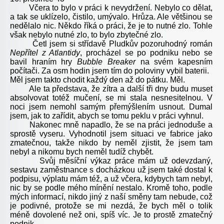
Včera to bylo v práci k nevydržení. Nebylo co dělat,
a tak se uklízelo, čistilo, umývalo. Hrůza. Ale většinou se
nedělalo nic. Někdo říká o práci, že je to nutné zlo. Tohle
však nebylo nutné zlo, to bylo zbytečné zlo.
Četl jsem si střídavě Pludkův pozoruhodný román
Nepřítel z Atlantidy
, procházel se po podniku nebo se
bavil hraním hry
Bubble Breaker
na svém kapesním
počítači. Za osm hodin jsem tím do poloviny vybil baterii.
Měl jsem takto chodit každý den až do pátku. Měl.
Ale ta představa, že zítra a další tři dny budu muset
absolvovat totéž mučení, se mi stala nesnesitelnou. V
noci jsem nemohl samým přemýšlením usnout. Dumal
jsem, jak to zařídit, abych se tomu peklu v práci vyhnul.
Nakonec mně napadlo, že se na práci jednoduše a
sprostě vyseru. Vyhodnotil jsem situaci ve fabrice jako
zmatečnou, takže nikdo by neměl zjistit, že jsem tam
nebyl a nikomu bych neměl tudíž chybět.
Svůj měsíční výkaz práce mám už odevzdaný,
sestavu zaměstnance s docházkou už jsem také dostal k
podpisu, výplatu mám též, a už včera, kdybych tam nebyl,
nic by se podle mého mínění nestalo. Kromě toho, podle
mých informací, nikdo jiný z naší směny tam nebude, což
je podivné, protože se mi nezdá, že bych měl o tolik
méně dovolené než oni, spíš víc. Je to prostě zmatečný
podnik.