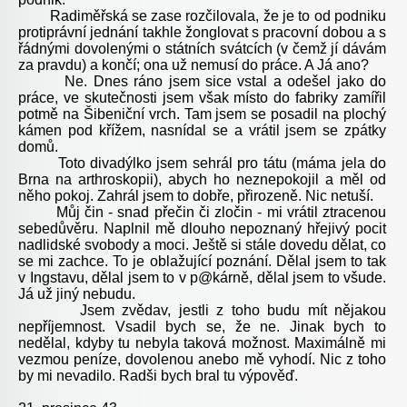
Radiměřská se zase rozčilovala, že je to od podniku
protiprávní jednání takhle žonglovat s pracovní dobou a s
řádnými dovolenými o státních svátcích (v čemž jí dávám
za pravdu) a končí; ona už nemusí do práce. A Já ano?
Ne. Dnes ráno jsem sice vstal a odešel jako do
práce, ve skutečnosti jsem však místo do fabriky zamířil
potmě na Šibeniční vrch. Tam jsem se posadil na plochý
kámen pod křížem, nasnídal se a vrátil jsem se zpátky
domů.
Toto divadýlko jsem sehrál pro tátu (máma jela do
Brna na arthroskopii), abych ho neznepokojil a měl od
něho pokoj. Zahrál jsem to dobře, přirozeně. Nic netuší.
Můj čin - snad přečin či zločin - mi vrátil ztracenou
sebedůvěru. Naplnil mě dlouho nepoznaný hřejivý pocit
nadlidské svobody a moci. Ještě si stále dovedu dělat, co
se mi zachce. To je oblažující poznání. Dělal jsem to tak
v Ingstavu, dělal jsem to v p@kárně, dělal jsem to všude.
Já už jiný nebudu.
Jsem zvědav, jestli z toho budu mít nějakou
nepříjemnost. Vsadil bych se, že ne. Jinak bych to
nedělal, kdyby tu nebyla taková možnost. Maximálně mi
vezmou peníze, dovolenou anebo mě vyhodí. Nic z toho
by mi nevadilo. Radši bych bral tu výpověď.