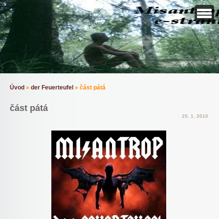
Úvod
»
der Feuerteufel
»
část pátá
část pátá
25. 1. 2010