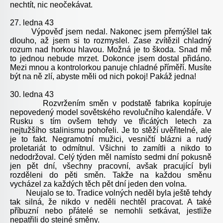
nechtít, nic neočekávat.
27. ledna 43
Výpověď jsem nedal. Nakonec jsem přemýšlel tak
dlouho, až jsem si to rozmyslel. Zase zvítězil chladný
rozum nad horkou hlavou. Možná je to škoda. Snad mě
to jednou nebude mrzet. Dokonce jsem dostal přidáno.
Mezi mnou a kontrolorkou panuje chladné příměří. Musíte
být na ně zlí, abyste měli od nich pokoj! Pakáž jedna!
30. ledna 43
Rozvržením směn v podstatě fabrika kopíruje
nepovedený model sovětského revolučního kalendáře. V
Rusku s tím ovšem tehdy ve třicátých letech za
nejtužšího stalinismu pohořeli. Je to stěží uvěřitelné, ale
je to fakt. Negramotní mužici, vesničtí blázni a rudý
proletariát to odmítnul. Všichni to zamítli a nikdo to
nedodržoval. Celý týden měl namísto sedmi dní pokusně
jen pět dní, všechny pracovní, avšak pracující byli
rozděleni do pěti směn. Takže na každou směnu
vycházel za každých těch pět dní jeden den volna.
Neujalo se to. Tradice volných neděl byla ještě tehdy
tak silná, že nikdo v neděli nechtěl pracovat. A také
příbuzní nebo přátelé se nemohli setkávat, jestliže
nepatřili do stejné směny.