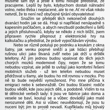
musíme tam být a ještě k tomu hloupě předstírat, že
pracujeme. Lepší by bylo, kdybychom dostali náhradní
volno, nebo třeba i neplacené, ale to ne. Ať mi však nikdo
netvrdí, že to není než obyčejné týrání obyvatelstva!
Snažím se přetrpět těch nekonečně dlouhých
dvanáct hodin jak se dá. Hraji si například nenápadně s
kapesním počítačem, a abych nevzbudil podezření u šéfů
a jejich přisluhovačů, kdyby se někdo z nich blížil, jsem
připraven rychle přepnout z elektronické hry na
kalkulačku a předstírat, že právě vypočítávám výrobu.
Nebo se různě potuluji po podniku a koukám z okna
šatny, jak venku poprvé sněží a jak lidáci přebíhají
rušnou ulici jako štvaná zvěř nebo jak drží u drštěk
telefony. Až jim jednou budou vpalovat do těch jejich
chorých mozků modemové čipy, nejen že se tomu
nebudou vzpírat, ale ještě to uvítají jako komfortní řešení
mobilních služeb - už ten telefon nebudou muset
přidržovat u tlamy, ale budou ho mít rovnou v mozku. Pro
ně to bude největší vymoženost. Pro mne příčina k
emigraci nebo k sebevraždě. Oni budou šťastni: rodiče
budou vědět, kde jsou jejich děti, a podobně. Vidím to na
té dělnické verbeži tady: ti jsou ve fabrice jako doma a
vesele se baví, koulují se a vůbec dovádějí jako malé
nerozumné děti. Asi si vůbec neuvědomují, že jsou tu
nuceni být; jim to prostě nevadí. Kupříkladu můj bývalý