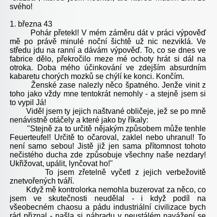
svého!
1. března 43
Pohár přetekl! V mém záměru dát v práci výpověď
mě po právě minulé noční šichtě už nic nezviklá. Ve
středu jdu na ranní a dávám výpověď. To, co se dnes ve
fabrice dělo, překročilo meze mé ochoty hrát si dál na
otroka. Doba mého účinkování ve zdejším absurdním
kabaretu chorých mozků se chýlí ke konci. Končím.
Ženské zase nalezly něco špatného. Jenže vinit z
toho jako vždy mne tentokrát nemohly - a stejně jsem si
to vypil Já!
Viděl jsem ty jejich naštvané obličeje, jež se po mně
nenávistně otáčely a které jako by říkaly:
"Stejně za to určitě nějakým způsobem může tenhle
Feuerteufel! Určitě to očaroval, zaklel nebo uhranul! To
není samo sebou! Jistě již jen sama přítomnost tohoto
nečistého ducha zde způsobuje všechny naše nezdary!
Ukřižovat, upálit, lynčovat ho!"
To jsem zřetelně vyčetl z jejich verbežovitě
znetvořených tváří.
Když mě kontrolorka nemohla buzerovat za něco, co
jsem ve skutečnosti neudělal - i když podíl na
všeobecném chaosu a pádu industriální civilizace bych
rád přiznal - našla si náhradu v neustálém navážení se