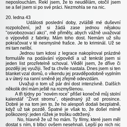
neposlouchám. Řekl jsem, že to neudělám, otočil jsem
se a šel jsem si po své práci. Nezmohla se na nic.
20. ledna 43
Události poslední doby, zvláště mé duševní
rozpoložení, jež si žádá zase jednou nějakou
"osvobozovací akci", mě přiměly, abych vážně uvažoval
o výpovědi z fabriky. Mám toho dost. Nemám už sílu
pokračovat v té nesmyslné frašce. Je to kriminál. Už se
mi tam nelíbí.
Jednou tam kdosi z legrace nakopíroval prázdné
formuláře na podávání výpovědí a už tenkrát jsem si
jeden list prozřetelně schoval. Věděl jsem, že dříve či
později jej využiji. Teď ta chvíle nastala. Dnes jsem si ten
blanket vzal domů, o víkendu jej pravděpodobně vyplním
a v úterý na ranní směně jej zřejmě odevzdám.
Uvažuji o tom už pár dní dost intenzívně. Dalších
několik dní mám ještě na rozmyšlenou.
A tři týdny po "novém roce" přišel konečně můj stolní
kalendář "Život stromu", objednaný již od prosince.
Dobré je na tom jen to, že ho alespoň dodali bezplatně,
když už tak pozdě. Špatné je však to, že došel mírně
poškozený: jeden růžek je trošku odtržený.
No, hlavně že už ho mám. Ty filmy, které jsem měl
dostat s ním, ti blbci ovšem nesehnali. Lepší po nich nic