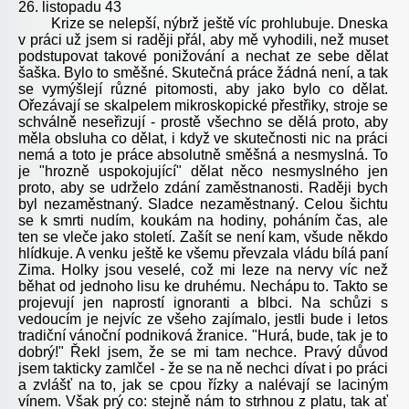
26. listopadu 43
Krize se nelepší, nýbrž ještě víc prohlubuje. Dneska
v práci už jsem si raději přál, aby mě vyhodili, než muset
podstupovat takové ponižování a nechat ze sebe dělat
šaška. Bylo to směšné. Skutečná práce žádná není, a tak
se vymýšlejí různé pitomosti, aby jako bylo co dělat.
Ořezávají se skalpelem mikroskopické přestřiky, stroje se
schválně neseřizují - prostě všechno se dělá proto, aby
měla obsluha co dělat, i když ve skutečnosti nic na práci
nemá a toto je práce absolutně směšná a nesmyslná. To
je "hrozně uspokojující" dělat něco nesmyslného jen
proto, aby se udrželo zdání zaměstnanosti. Raději bych
byl nezaměstnaný. Sladce nezaměstnaný. Celou šichtu
se k smrti nudím, koukám na hodiny, poháním čas, ale
ten se vleče jako století. Zašít se není kam, všude někdo
hlídkuje. A venku ještě ke všemu převzala vládu bílá paní
Zima. Holky jsou veselé, což mi leze na nervy víc než
běhat od jednoho lisu ke druhému. Nechápu to. Takto se
projevují jen naprostí ignoranti a blbci. Na schůzi s
vedoucím je nejvíc ze všeho zajímalo, jestli bude i letos
tradiční vánoční podniková žranice. "Hurá, bude, tak je to
dobrý!" Řekl jsem, že se mi tam nechce. Pravý důvod
jsem takticky zamlčel - že se na ně nechci dívat i po práci
a zvlášť na to, jak se cpou řízky a nalévají se laciným
vínem. Však prý co: stejně nám to strhnou z platu, tak ať