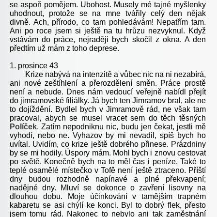
se aspoň pomějem. Ubohost. Musely mé tajné myšlenky
uhodnout, protože se na mne tvářily celý den nějak
divně. Ach, přírodo, co tam pohledávám! Nepatřím tam.
Ani po roce jsem si ještě na tu hrůzu nezvyknul. Když
vstávám do práce, nejraději bych skočil z okna. A den
předtím už mám z toho deprese.
1. prosince 43
Krize nabývá na intenzitě a vůbec nic na ni nezabírá,
ani nové zeštíhlení a přerozdělení směn. Práce prostě
není a nebude. Dnes nám vedoucí veřejně nabídl přejít
do jimramovské filiálky. Já bych ten Jimramov bral, ale ne
to dojíždění. Bydlel bych v Jimramově rád, ne však tam
pracoval, abych se musel vracet sem do těch těsných
Políček
. Zatím nepodniknu nic, budu jen čekat, jestli mě
vyhodí, nebo ne. Vyhazov by mi nevadil, spíš bych ho
uvítal. Uvidím, co krize ještě dobrého přinese. Prázdniny
by se mi hodily. Úspory mám. Mohl bych i znovu cestovat
po světě. Konečně bych na to měl čas i peníze. Také to
teplé osamělé místečko v Tofě není ještě ztraceno. Příští
dny budou rozhodně napínavé a plné překvapení;
nadějné dny. Mluví se dokonce o zavření lisovny na
dlouhou dobu. Moje účinkování v tamějším trapném
kabaretu se asi chýlí ke konci. Byl to dobrý flek, přesto
jsem tomu rád. Nakonec to nebylo ani tak zaměstnání