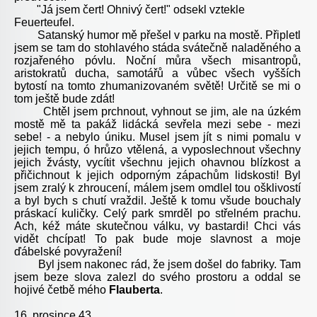
"Já jsem čert! Ohnivý čert!" odsekl vztekle
Feuerteufel.
Satanský humor mě přešel v parku na mostě. Připletl
jsem se tam do stohlavého stáda svátečně naladěného a
rozjařeného póvlu. Noční můra všech misantropů,
aristokratů ducha, samotářů a vůbec všech vyšších
bytostí na tomto zhumanizovaném světě! Určitě se mi o
tom ještě bude zdát!
Chtěl jsem prchnout, vyhnout se jim, ale na úzkém
mostě mě ta pakáž lidácká sevřela mezi sebe - mezi
sebe! - a nebylo úniku. Musel jsem jít s nimi pomalu v
jejich tempu, ó hrůzo vtělená, a vyposlechnout všechny
jejich žvásty, vycítit všechnu jejich ohavnou blízkost a
přičichnout k jejich odporným zápachům lidskosti! Byl
jsem zralý k zhroucení, málem jsem omdlel tou ošklivostí
a byl bych s chutí vraždil. Ještě k tomu všude bouchaly
práskací kuličky. Celý park smrděl po střelném prachu.
Ach, kéž máte skutečnou válku, vy bastardi! Chci vás
vidět chcípat! To pak bude moje slavnost a moje
ďábelské povyražení!
Byl jsem nakonec rád, že jsem došel do fabriky. Tam
jsem beze slova zalezl do svého prostoru a oddal se
hojivé četbě m
ého
Flauberta
.
16. prosince 43