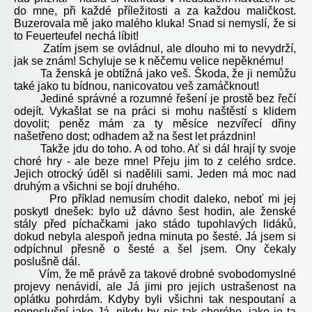
do mne, při každé příležitosti a za každou maličkost.
Buzerovala mě jako malého kluka! Snad si nemyslí, že si
to Feuerteufel nechá líbit!
Zatím jsem se ovládnul, ale dlouho mi to nevydrží,
jak se znám! Schyluje se k něčemu velice nepěknému!
Ta ženská je obtížná jako veš. Škoda, že ji nemůžu
také jako tu bídnou, nanicovatou veš zamáčknout!
Jediné správné a rozumné řešení je prostě bez řečí
odejít. Vykašlat se na práci si mohu naštěstí s klidem
dovolit; peněz mám za ty měsíce nezvířecí dřiny
našetřeno dost; odhadem až na šest let prázdnin!
Takže jdu do toho. A od toho. Ať si dál hrají ty svoje
choré hry - ale beze mne! Přeju jim to z celého srdce.
Jejich otrocký úděl si nadělili sami. Jeden má moc nad
druhým a všichni se bojí druhého.
Pro příklad nemusím chodit daleko, neboť mi jej
poskytl dnešek: bylo už dávno šest hodin, ale ženské
stály před píchačkami jako stádo tupohlavých lidáků,
dokud nebyla alespoň jedna minuta po šesté. Já jsem si
odpíchnul přesně o šesté a šel jsem. Ony čekaly
poslušně dál.
Vím, že mě právě za takové drobné svobodomyslné
projevy nenávidí, ale Já jimi pro jejich ustrašenost na
oplátku pohrdám. Kdyby byli všichni tak nespoutaní a
neposlušní jako Já, nikdy by nic tak chorého, jako je ta