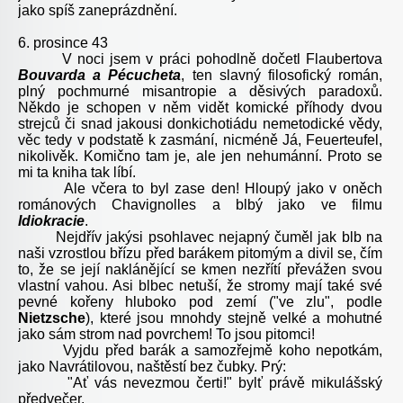
jako spíš zaneprázdnění.
6. prosince 43
V noci jsem v práci pohodlně dočetl Flaube
rtova
Bouvarda a Pécucheta
, ten slavný filosofický román,
plný pochmurné misantropie a děsivý
ch paradoxů.
Někdo je schopen v něm vidět komické příhody dvou
strejců či snad jakousi donkichotiádu nemetodické vědy,
věc tedy v podstatě k zasmání, nicméně Já, Feuerteufel,
nikolivěk. Komično tam je, ale jen nehumánní. Proto se
mi ta kniha tak líbí.
Ale včera to byl zase den! Hloupý jako v oněch
románových Chavignolles a blbý jako ve fil
mu
Idiokracie
.
Nejdřív jakýsi psohlavec nejapný čuměl jak blb na
naši vzrostlou břízu před barákem pitomým a divil se, čím
to, že se její naklánějící se kmen nezřítí převážen svou
vlastní vahou. Asi blbec netuší, že stromy mají také své
pevné kořeny hluboko pod zemí ("ve zlu", p
odle
Nietzsche
), kte
ré jsou mnohdy stejně velké a mohutné
jako sám strom nad povrchem! To jsou pitomci!
Vyjdu před barák a samozřejmě koho nepotkám,
jako Navrátilovou, naštěstí bez čubky. Prý:
"Ať vás nevezmou čerti!" bylť právě mikulášský
předvečer.