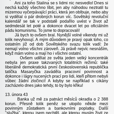
Ani za toho Stalina se s lidmi nic nesvedlo! Dnes si
nechá každý všechno líbit, jen aby náhodou neztratil tu
mizernou vyčerpávající práci, která jen oblbuje, nebo aby
si vydělal o pár drobných korun víc. Sovětský revoluční
kalendář se tak v podstatě podařilo uvést v život až
sedmdesát let poté a dokonce dvacet let po oficiálním
pádu komunismu. To jsme to dopracovali!
Já bych to ovšem bral. Nynější volné víkendy mi už
tolik nevyhovují. A mým důvodem je pravý opak toho, co
ostatním již od dob Sovětského svazu tolik vadí: že
nemají volno všichni zároveň. Já právě nejvíc nesnáším,
když mám volno a mají ho i všichni ostatní.
Ovšem udělat ze světa jeden velký koncentrák
nebyla jen praxe takzvaných totalitních režimů: také
liberálně demokratická první československá republička
tatíčka Masaryčka zaváděla pracovní povinnost a
dokonce i lágry nucených prací pro lidi, kteří přitom nebyli
vůbec žádní zločinci! A kdyby se například s cikány
zacházelo dnes jako tehdy, to by bylo křiku!
13. února 43
Banka už mě za patnáct měsíců okradla o 2 388
korun. Přesně tolik peněz se utopilo někde mezi
povinným zůstatkem a bankovními poplatky. Další
"služba", kterou jsem nechtěl, ale kterou musím živit ze