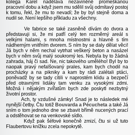
kolega Karel nadělává nezaviněně promeškanou
pracovní dobu a když jsem mu sdělil svůj odmítavý postoj
k tomu, řekl, že mu to nevadí; že by byl stejně doma a
nudil se. Není lepšího příkladu za všechny.
Ve fabrice se také zasněně dívám do dvora a
představuji si, že mi patří celý ten rozměrný areál s
velkými halami, s mnoha místnostmi a hlavně s tím
nádherným vnitřním dvorem. S ním by se daly dělat věci!
Já bych v něm nechal vytrhat veškerý beton a nasázel
bych v něm svůj malý soukromý les. Nebyla by to žádná
zahrada, háj či sad. Ne, nic takového umělého! Byl by to
naopak pravý nefalšovaný prales, kam bych chodil na
procházky a na pikniky a kam by rádi zalétali ptáci,
poněvadž by se tady cítili v naprostém klidu a bezpečí
před otravnými lidáky tam venku za vysokými zdmi.
Možná i nějakým zvířatům bych zde poskytl nezbytný
životní prostor.
Ach, ty vzdušné zámky! Snad je to následek mé
nynější četby. Čtu totiž
Bouvarda a Pécucheta
a také Já
sním o tom jednoho dne se zbavit břímě nucených prací
a odstěhovat se na venkovské sídlo.
Když pak šéfové konečně zmizí, čtu si už tuto
Flaubertovu knížku zcela nepokrytě.