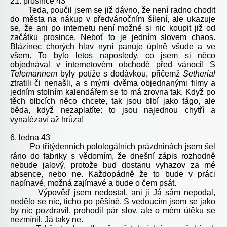
21. prosince 43
Teda, poučil jsem se již dávno, že není radno chodit
do města na nákup v předvánočním šílení, ale ukazuje
se, že ani po internetu není možné si nic koupit již od
začátku prosince. Neboť to je jedním slovem chaos.
Blázinec chorých hlav nyní panuje úplně všude a ve
všem. To bylo letos naposledy, co jsem si něco
objednával v internetovém obchodě před vánoci! S
Telemannem
byly potíže s dodávkou, přičemž
Setherial
ztratili či nenašli, a s mými dvěma objednanými filmy a
jedním stolním kalendářem se to má zrovna tak. Když po
těch blbcích něco chcete, tak jsou blbí jako tágo, ale
běda, když nezaplatíte: to jsou najednou chytří a
vynalézaví až hrůza!
6. ledna 43
Po třítýdenních pololegálních prázdninách jsem šel
ráno do fabriky s vědomím, že dnešní zápis rozhodně
nebude jalový, protože buď dostanu vyhazov za mé
absence, nebo ne. Každopádně že to bude v práci
napínavé, možná zajímavé a bude o čem psát.
Výpověď jsem nedostal, ani ji Já sám nepodal,
nedělo se nic, ticho po pěšině. S vedoucím jsem se jako
by nic pozdravil, prohodil pár slov, ale o mém útěku se
nezmínil. Já taky ne.