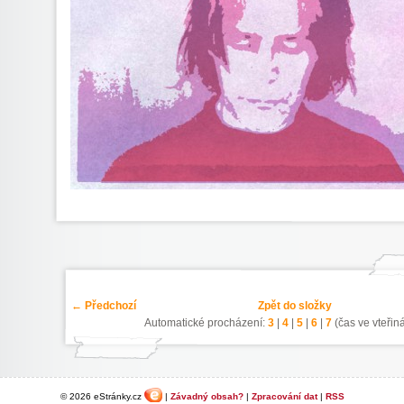
← Předchozí
Zpět do složky
Automatické procházení:
3
|
4
|
5
|
6
|
7
(čas ve vteřin
© 2026 eStránky.cz
|
Závadný obsah?
|
Zpracování dat
|
RSS