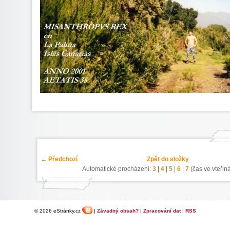
← Předchozí
Zpět do složky
Automatické procházení:
3
|
4
|
5
|
6
|
7
(čas ve vteřin
© 2026 eStránky.cz
|
Závadný obsah?
|
Zpracování dat
|
RSS