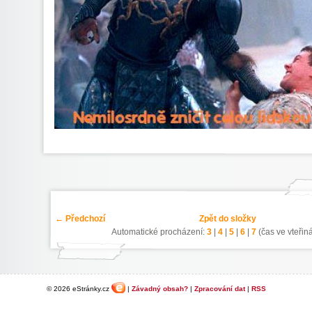
← Předchozí
Zpět do složky
Automatické procházení:
3
|
4
|
5
|
6
|
7
(čas ve vteřin
© 2026 eStránky.cz
|
Závadný obsah?
|
Zpracování dat
|
RSS