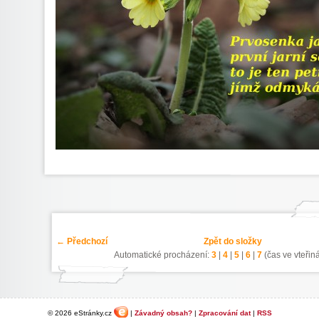
← Předchozí
Zpět do složky
Automatické procházení:
3
|
4
|
5
|
6
|
7
(čas ve vteřin
© 2026 eStránky.cz
|
Závadný obsah?
|
Zpracování dat
|
RSS