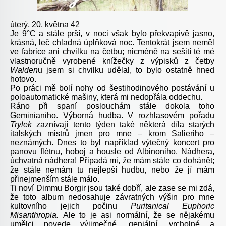
úterý, 20. května 42
Je 9°C a stále prší, v noci však bylo překvapivě jasno,
krásná, leč chladná úplňková noc. Tentokrát jsem neměl
ve fabrice ani chvilku na četbu; nicméně na sešití té mé
vlastnoručně vyrobené knížečky z výpisků z četby
Walden
u jsem si chvilku udělal, to bylo ostatně hned
hotovo.
Po práci mě bolí nohy od šestihodinového postávání u
poloautomatické mašiny, která mi nedopřála oddechu.
Ráno při spaní poslouchám stále dokola toho
Geminianiho. Výborná hudba. V rozhlasovém pořadu
Trylek
zaznívají tento týden také některá díla starých
italských mistrů jmen pro mne – krom Salieriho –
neznámých. Dnes to byl například výtečný koncert pro
panovu flétnu, hoboj a housle od Albinoniho. Nádhera,
úchvatná nádhera! Připadá mi, že mám stále co dohánět;
že stále nemám tu nejlepší hudbu, nebo že jí mám
přinejmenším stále málo.
Ti noví Dimmu Borgir jsou také dobří, ale zase se mi zdá,
že toto album nedosahuje závratných výšin pro mne
kultovního jejich počinu
Puritanical Euphoric
Misanthropia.
Ale to je asi normální, že se nějakému
umělci povede výjimečné, geniální, vrcholné a