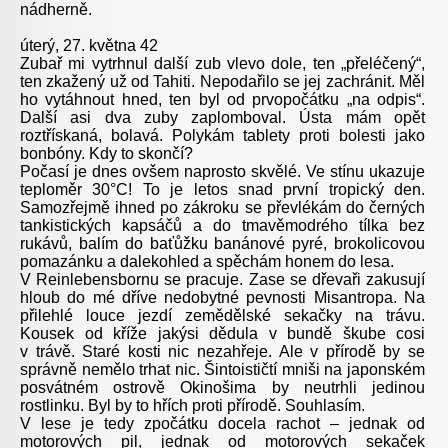
nádherně.
úterý, 27. května 42
Zubař mi vytrhnul další zub vlevo dole, ten „přeléčený“,
ten zkažený už od Tahiti. Nepodařilo se jej zachránit. Měl
ho vytáhnout hned, ten byl od prvopočátku „na odpis“.
Další asi dva zuby zaplomboval. Ústa mám opět
roztřískaná, bolavá. Polykám tablety proti bolesti jako
bonbóny. Kdy to skončí?
Počasí je dnes ovšem naprosto skvělé. Ve stínu ukazuje
teploměr 30°C! To je letos snad první tropický den.
Samozřejmě ihned po zákroku se převlékám do černých
tankistických kapsáčů a do tmavěmodrého tílka bez
rukávů, balím do baťůžku banánové pyré, brokolicovou
pomazánku a dalekohled a spěchám honem do lesa.
V Reinlebensbornu se pracuje. Zase se dřevaři zakusují
hloub do mé dříve nedobytné pevnosti Misantropa. Na
přilehlé louce jezdí zemědělské sekačky na trávu.
Kousek od kříže jakýsi dědula v bundě škube cosi
v trávě. Staré kosti nic nezahřeje. Ale v přírodě by se
správně nemělo trhat nic. Šintoističtí mniši na japonském
posvátném ostrově Okinošima by neutrhli jedinou
rostlinku. Byl by to hřích proti přírodě. Souhlasím.
V lese je tedy zpočátku docela rachot – jednak od
motorových pil, jednak od motorových sekaček