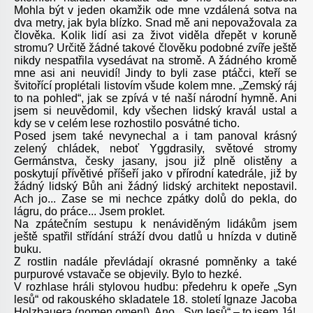
Mohla být v jeden okamžik ode mne vzdálená sotva na
dva metry, jak byla blízko. Snad mě ani nepovažovala za
člověka. Kolik lidí asi za život viděla dřepět v koruně
stromu? Určitě žádné takové člověku podobné zvíře ještě
nikdy nespatřila vysedávat na stromě. A žádného kromě
mne asi ani neuvidí! Jindy to byli zase ptáčci, kteří se
švitořící proplétali listovím všude kolem mne. „Zemský ráj
to na pohled“, jak se zpívá v té naší národní hymně. Ani
jsem si neuvědomil, kdy všechen lidský kravál ustal a
kdy se v celém lese rozhostilo posvátné ticho.
Posed jsem také nevynechal a i tam panoval krásný
zelený chládek, neboť Yggdrasily, světové stromy
Germánstva, česky jasany, jsou již plně olistěny a
poskytují přívětivé příšeří jako v přírodní katedrále, již by
žádný lidský Bůh ani žádný lidský architekt nepostavil.
Ach jo... Zase se mi nechce zpátky dolů do pekla, do
lágru, do práce... Jsem proklet.
Na zpátečním sestupu k nenáviděným lidákům jsem
ještě spatřil střídání stráží dvou datlů u hnízda v dutině
buku.
Z rostlin nadále převládají okrasné pomněnky a také
purpurové vstavače se objevily. Bylo to hezké.
V rozhlase hráli stylovou hudbu: předehru k opeře „Syn
lesů“ od rakouského skladatele 18. století Ignaze Jacoba
Holzbauera (nomen omen!). Ano, „Syn lesů“ – to jsem Já!