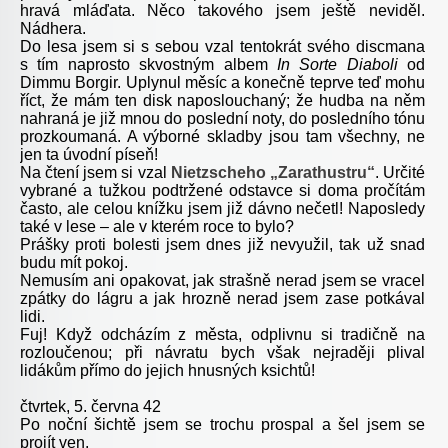
hravá mláďata. Něco takového jsem ještě neviděl.
Nádhera.
Do lesa jsem si s sebou vzal tentokrát svého discmana
s tím naprosto skvostným albem
In Sorte Diaboli
od
Dimmu Borgir. Uplynul měsíc a konečně teprve teď mohu
říct, že mám ten disk naposlouchaný; že hudba na něm
nahraná je již mnou do poslední noty, do posledního tónu
prozkoumaná. A výborné skladby jsou tam všechny, ne
jen ta úvodní píseň!
Na čtení jsem si vzal
Nietzscheho „Zarathustru“
. Určité
vybrané a tužkou podtržené odstavce si doma pročítám
často, ale celou knížku jsem již dávno nečetl! Naposledy
také v lese – ale v kterém roce to bylo?
Prášky proti bolesti jsem dnes již nevyužil, tak už snad
budu mít pokoj.
Nemusím ani opakovat, jak strašně nerad jsem se vracel
zpátky do lágru a jak hrozně nerad jsem zase potkával
lidi.
Fuj! Když odcházím z města, odplivnu si tradičně na
rozloučenou; při návratu bych však nejraději plival
lidákům přímo do jejich hnusných ksichtů!
čtvrtek, 5. června 42
Po noční šichtě jsem se trochu prospal a šel jsem se
projít ven.