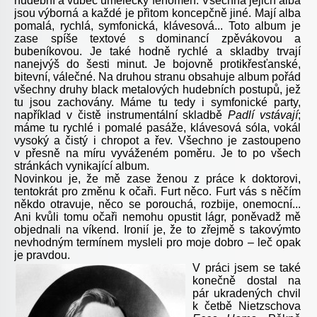
hudební a vůbec umělecký fenomén. Všechna jejich alba
jsou výborná a každé je přitom koncepčně jiné. Mají alba
pomalá, rychlá, symfonická, klávesová... Toto album je
zase spíše textové s dominancí zpěvákovou a
bubeníkovou. Je také hodně rychlé a skladby trvají
nanejvýš do šesti minut. Je bojovně protikřesťanské,
bitevní, válečné. Na druhou stranu obsahuje album pořád
všechny druhy black metalových hudebních postupů, jež
tu jsou zachovány. Máme tu tedy i symfonické party,
například v čistě instrumentální skladbě
Padlí vstávají
;
máme tu rychlé i pomalé pasáže, klávesová sóla, vokál
vysoký a čistý i chropot a řev. Všechno je zastoupeno
v přesně na míru vyváženém poměru. Je to po všech
stránkách vynikající album.
Novinkou je, že mě zase ženou z práce k doktorovi,
tentokrát pro změnu k očaři. Furt něco. Furt vás s něčím
někdo otravuje, něco se porouchá, rozbije, onemocní...
Ani kvůli tomu očaři nemohu opustit lágr, poněvadž mě
objednali na víkend. Ironií je, že to zřejmě s takovýmto
nevhodným termínem mysleli pro moje dobro – leč opak
je pravdou.
V práci jsem se také
konečně dostal na
pár ukradených chvil
k četbě Nietzschova