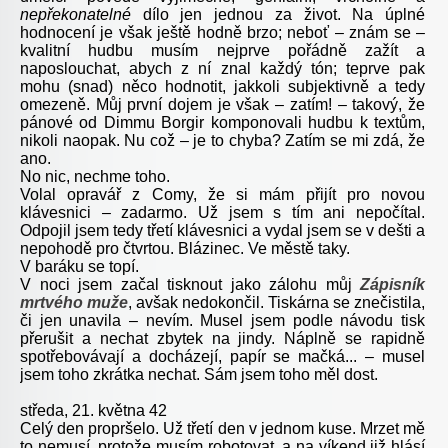
nepřekonatelné
dílo jen jednou za život. Na úplné
hodnocení je však ještě hodně brzo; neboť – znám se –
kvalitní hudbu musím nejprve pořádně zažít a
naposlouchat, abych z ní znal každý tón; teprve pak
mohu (snad) něco hodnotit, jakkoli subjektivně a tedy
omezeně. Můj první dojem je však – zatím! – takový, že
pánové od Dimmu Borgir komponovali hudbu k textům,
nikoli naopak. Nu což – je to chyba? Zatím se mi zdá, že
ano.
No nic, nechme toho.
Volal opravář z Comy, že si mám přijít pro novou
klávesnici – zadarmo. Už jsem s tím ani nepočítal.
Odpojil jsem tedy třetí klávesnici a vydal jsem se v dešti a
nepohodě pro čtvrtou. Blázinec. Ve městě taky.
V baráku se topí.
V noci jsem začal tisknout jako zálohu můj
Zápisník
mrtvého muže
, avšak nedokončil. Tiskárna se znečistila,
či jen unavila – nevím. Musel jsem podle návodu tisk
přerušit a nechat zbytek na jindy. Náplně se rapidně
spotřebovávají a docházejí, papír se mačká... – musel
jsem toho zkrátka nechat. Sám jsem toho měl dost.
středa, 21. května 42
Celý den propršelo. Už třetí den v jednom kuse. Mrzet mě
to nemusí, protože musím robotovat, a na víkend již hlásí