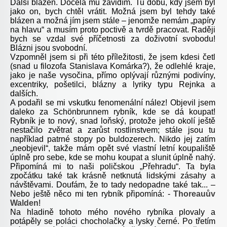
Další blázen. Docela mu závidím. Tu dobu, kdy jsem byl
jako on, bych chtěl vrátit. Možná jsem byl tehdy také
blázen a možná jím jsem stále – jenomže nemám „papíry
na hlavu“ a musím proto poctivě a tvrdě pracovat. Raději
bych se vzdal své příčetnosti za doživotní svobodu!
Blázni jsou svobodní.
Vzpomněl jsem si při této příležitosti, že jsem kdesi četl
(snad u filozofa Stanislava Komárka?), že odlehlé kraje,
jako je naše vysočina, přímo oplývají různými podivíny,
excentriky, pošetilci, blázny a lyriky typu Rejnka a
dalších.
A podařil se mi vskutku fenomenální nález! Objevil jsem
daleko za Schönbrunnem rybník, kde se dá koupat!
Rybník je to nový, snad loňský, protože jeho okolí ještě
nestačilo zvětrat a zarůst rostlinstvem; stále jsou tu
například patrné stopy po buldozerech. Nikdo jej zatím
„neobjevil“, takže mám opět své vlastní letní koupaliště
úplně pro sebe, kde se mohu koupat a slunit úplně nahý.
Připomíná mi to naši poličskou „Přehradu“. Ta byla
zpočátku také tak krásně netknutá lidskými zásahy a
návštěvami. Doufám, že to tady nedopadne také tak... –
Nebo ještě něco mi ten rybník připomíná: -
Thoreauův
Walden
!
Na hladině tohoto mého nového rybníka plovaly a
potápěly se poláci chocholačky a lysky černé. Po třetím