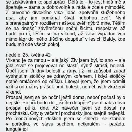
se získáváním ke spolupráci. Dělá to – to jest hlídá mě a
špehuje – sama a dobrovolně a ráda a zcela mimoděk.
Z původně divokého vlka lidáci zpotvořili služebného
psa, aby jim pomáhal štvát nebohou zvěř. Nyní
s pranepatrným rozdílem neštvou zvěř, nýbrž mne. Těším
se na dnešní závěrečnou noční šichtu, respektive až
bude po ní; těším se na víkend, až zase vypadnu ven
mimo lágr do mého „liščího doupěte“ v lesích Baldy, kde
budu mít ode všech pokoj.
neděle, 25. května 42
Víkend je za mnou – ale jaký! Živ jsem byl, to ano – ale
jak! Život se projevoval ne slastí, nýbrž strastí, bolestí.
Úpěl jsem tři dny bolestí z rány, již mi způsobil zubař
vytrhnutím stoličky se zdravým kořenem, i když stoličky
notně omlácené od oříšků. Litoval jsem, že jsem odmítl
vzít si od mámy prášek proti bolesti; neměl bych zkažený
víkend.
Prospal jsem se po noční ještě doma, neboť počasí bylo
nejisté. Po příchodu do „liščího doupěte“ jsem pak znovu
prospal půlku dne. Až navečer jsem se dostal na
procházku. Ony ty večerní procházky jsou stejně nejlepší.
Po monzunových deštích jsem se shledal se stanem
v pořádku, ve stavu suchém, netknutém – paráda,
funguje to!