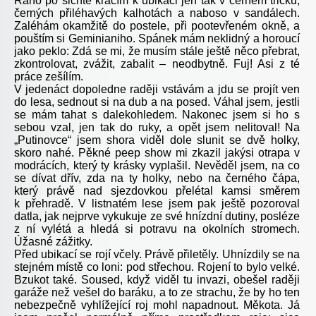
Ráno po šichtě kráčím k ubikaci jen tak v černém tričku,
černých přiléhavých kalhotách a naboso v sandálech.
Zaléhám okamžitě do postele, při pootevřeném okně, a
pouštím si Geminianiho. Spánek mám neklidný a horoucí
jako peklo: Zdá se mi, že musím stále ještě něco přebrat,
zkontrolovat, zvážit, zabalit – neodbytně. Fuj! Asi z té
práce zešílím.
V jedenáct dopoledne raději vstávám a jdu se projít ven
do lesa, sednout si na dub a na posed. Váhal jsem, jestli
se mám tahat s dalekohledem. Nakonec jsem si ho s
sebou vzal, jen tak do ruky, a opět jsem nelitoval! Na
„Putinovce“ jsem shora viděl dole slunit se dvě holky,
skoro nahé. Pěkné peep show mi zkazil jakýsi otrapa v
modrácích, který ty krásky vyplašil. Nevěděl jsem, na co
se dívat dřív, zda na ty holky, nebo na černého čápa,
který právě nad sjezdovkou přelétal kamsi směrem
k přehradě. V listnatém lese jsem pak ještě pozoroval
datla, jak nejprve vykukuje ze své hnízdní dutiny, posléze
z ní vylétá a hledá si potravu na okolních stromech.
Úžasné zážitky.
Před ubikací se rojí včely. Právě přiletěly. Uhnízdily se na
stejném místě co loni: pod střechou. Rojení to bylo velké.
Bzukot také. Soused, když viděl tu invazi, obešel raději
garáže než vešel do baráku, a to ze strachu, že by ho ten
nebezpečně vyhlížející roj mohl napadnout. Měkota. Já