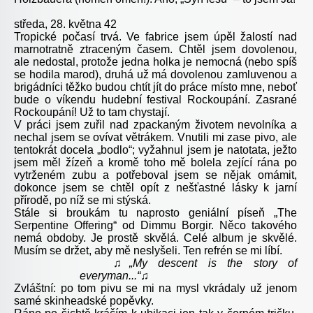
středa, 28. května 42
Tropické počasí trvá. Ve fabrice jsem úpěl žalostí nad
marnotratně ztraceným časem. Chtěl jsem dovolenou,
ale nedostal, protože jedna holka je nemocná (nebo spíš
se hodila marod), druhá už má dovolenou zamluvenou a
brigádníci těžko budou chtít jít do práce místo mne, neboť
bude o víkendu hudební festival Rockoupání. Zasrané
Rockoupání! Už to tam chystají.
V práci jsem zuřil nad zpackaným životem nevolníka a
nechal jsem se ovívat větrákem. Vnutili mi zase pivo, ale
tentokrát docela „bodlo“; vyžahnul jsem je natotata, ježto
jsem měl žízeň a kromě toho mě bolela zející rána po
vytrženém zubu a potřeboval jsem se nějak omámit,
dokonce jsem se chtěl opít z nešťastné lásky k jarní
přírodě, po níž se mi stýská.
Stále si broukám tu naprosto geniální píseň „The
Serpentine Offering“ od Dimmu Borgir. Něco takového
nemá obdoby. Je prostě skvělá. Celé album je skvělé.
Musím se držet, aby mě neslyšeli. Ten refrén se mi líbí.
♫„My descent is the story of
everyman...“♫
Zvláštní: po tom pivu se mi na mysl vkrádaly už jenom
samé skinheadské popěvky.