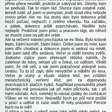
přímo přece neviděl, protože je zakrýval les. Stromy, kam
se podíváš. Tak to mám rád. Slunce bylo ostatně rudé,
temně rudé, až jsem si pomyslel, jestli snad zítra nebude
znovu pršet. Ale ne. Na druhý den bylo dokonce ještě
hezčí počasí, nejhezčí z celého víkendu. Na začátku,
v pátek, dokonce ještě poprchávalo. Neděle byla
nejlepší. Proklínal jsem práci a pracovní lágr, do něhož
se musím zase na pět dní vrátit.
Ale ta večerní sobotní procházka se mi líbila. Bylo krásně
teplo, žádní komáři, žádní lidáci. Došel jsem do míst, kam
jsem dřív chodíval a dokonce jsem si sednul na místě,
kde jsem také dřív sedával. Večer je vidět mnoho zvěře.
Jednoho zajíce jsem překvapil zblízka natolik, že
zalehnul do trávy, sklopil uši a čekal, co udělám. Věděl
jsem, že mě vidí, a tak jsem pokračoval pokojně svou
cestou. Tu to již zajíc déle nevydržel a odběhl do lesa.
Večer je vlahý a všude vládne klid, ten zvláštní
melancholický večerní klid, jen za doprovodu
doznívajících ptačích trylků. Například posmutnělá píseň
červenky mě provázela jak při mém příchodu, tak i při
mém návratu. Ach, nelehký to návrat zpátky do civilizace!
Vůbec se mi nechce. Nejraději bych po půl roce praštil
s prací a udělal si zase další tři roky prázdnin! Peníze
bych na to měl!
V dálce u lesa, v němž jsem také ještě nikdy nebyl, se