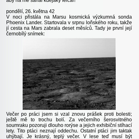
aby na mě sahal kdejaký felčar!
pondělí, 26. května 42
V noci přistála na Marsu kosmická výzkumná sonda
Phoenix Lander. Startovala v srpnu loňského roku, takže
jí cesta na Mars zabrala deset měsíců. Tady je první její
černobílý snímek:
Večer po práci jsem si vzal znovu prášek proti bolesti;
ještě mě to trochu bolí. Za večerního šerosvitného
soumraku pozoruji dlouho rorýse a jejich exhibiční stíhací
lety. Tito ptáci neznají oddechu. Ostatní ptáci jim taktak
uhýbají. Je krásný, teplý večer. V lese teď musí být