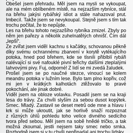
Obešel jsem přehradu. Měl jsem na mysli se vykoupat,
ale na mém oblíbeném místě, na nejzazším rybníce, stál
na břehu jakýsi rybářský idiot a stále nahazoval prut.
Imbecil. Takže jsem se nevykoupal. Stejně jsem s tím tak
trochu počítal, že to nepůjde.
Les na břehu tohoto nejzazšího rybníka zmizel. Zbyly po
něm jen pařezy a několik zuhelnatělých ohnišť. Čím dál
„lepší“.
Ze zvířat jsem viděl kachnu s kačátky, schovanou pěkně
díky svému ochrannému zbarvení v korytě vytékajícího
potoka, hned pod břehem, kde se tísnili přiblblí rybáři
nalévající si své nafouklé pivní teřichy dalšími zteplalými
lahvovými pivy. Fuj, odporné! Z lidí se mi zvedá žaludek.
Prošel jsem se po naučné stezce, vinoucí se kolem
meandru potoka v lužním lese. Bylo tam plno kopřiv, což
mi jen v krátkých kalhotách ztěžovalo to pravé
pokochání, ale jinak dobré.
Viděl jsem na obloze volavku. Posadil jsem se na kraji
lesa do trávy. Za chvíli slyším za sebou dusot kopýtek.
Srnec. Mladý. Zastavil se deset metrů ode mne a hlavu i
krk si může ukroutit, jak se horlivě snaží rozpoznat
z různých úhlů pohledu toho velice divného sedícího
tvora před sebou. Měl jsem na sobě hnědé tričko, a tak
možná zkoumal, jestli nejsem taky srnec nebo srnka.
Rozhodně jsem si v tu chvíli nepřipadal ani trochu lidsky.