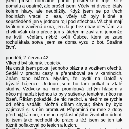
jsem prošel normálně přímo prostředkem roje; sice
pomalu a opatrně, ale prošel jsem. Včely mi divoce létaly
kolem hlavy, ale neublížily. Když jsem se po třech
hodinách vracel z lesa, včely už byly klidné a
soustředěné jen v jednom roji pod střechou. Všichni mají
kvůli nim zavřená okna, jen Já je bez obav otevírám. Za
chvíli však okno přece jen s láteřením zavírám, jenomže
ne kvůli včelám, nýbrž kvůli Čubce, která se zase
rozhulákala sotva jsem se doma vyzul z bot. Strašná
čtvrť.
pondělí, 2. června 42
Víkend byl slunný, tropický.
Na cestě jsem potkal jednoho blázna s vozíkem ořechů.
Seděl v prachu cesty a přehraboval se v kamíncích.
Znám toho blázna. Myslím, že bydlí na Baldě v
bývalé hájence. Jednou jsem ho tam potkal u Zlaté
studny. Vždycky na mne promlouvá tichým hlasem a
něco mi nabízí: jednou to byly sušenky, tentokrát něco na
žízeň. Říkám pokaždé, že nic nechci, a hledím se rychle
od něho vzdálit. Možná dělám chybu; třeba by bylo
zajímavé si s ním promluvit. Připomíná mi mne z doby
před p@kárnou, z mého nejšťastnějšího životního údobí;
to jsem také nechodil do práce a též jsem se jen tak
různě poflakoval po lesích a luzích.