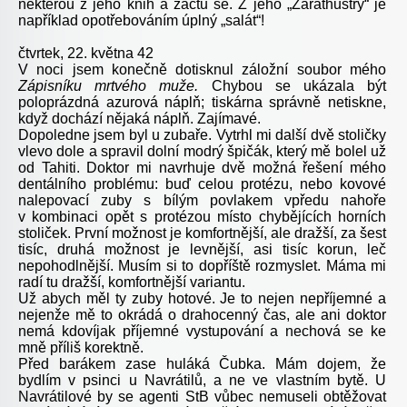
některou z jeho knih a začtu se. Z jeho „Zarathustry“ je
například opotřebováním úplný „salát“!
čtvrtek, 22. května 42
V noci jsem konečně dotisknul záložní soubor mého
Zápisníku mrtvého muže.
Chybou se ukázala být
poloprázdná azurová náplň; tiskárna správně netiskne,
když dochází nějaká náplň. Zajímavé.
Dopoledne jsem byl u zubaře. Vytrhl mi další dvě stoličky
vlevo dole a spravil dolní modrý špičák, který mě bolel už
od Tahiti. Doktor mi navrhuje dvě možná řešení mého
dentálního problému: buď celou protézu, nebo kovové
nalepovací zuby s bílým povlakem vpředu nahoře
v kombinaci opět s protézou místo chybějících horních
stoliček. První možnost je komfortnější, ale dražší, za šest
tisíc, druhá možnost je levnější, asi tisíc korun, leč
nepohodlnější. Musím si to dopříště rozmyslet. Máma mi
radí tu dražší, komfortnější variantu.
Už abych měl ty zuby hotové. Je to nejen nepříjemné a
nejenže mě to okrádá o drahocenný čas, ale ani doktor
nemá kdovíjak příjemné vystupování a nechová se ke
mně příliš korektně.
Před barákem zase huláká Čubka. Mám dojem, že
bydlím v psinci u Navrátilů, a ne ve vlastním bytě. U
Navrátilové by se agenti StB vůbec nemuseli obtěžovat