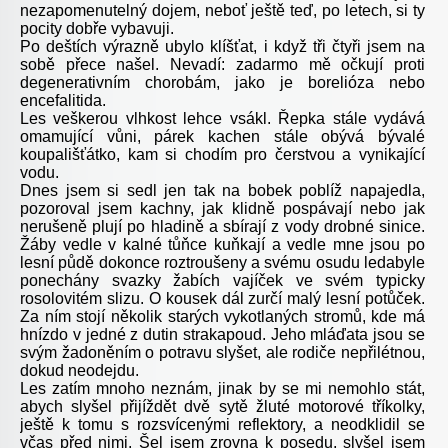
nezapomenutelný dojem, neboť ještě teď, po letech, si ty
pocity dobře vybavuji.
Po deštích výrazně ubylo klíšťat, i když tři čtyři jsem na
sobě přece našel. Nevadí: zadarmo mě očkují proti
degenerativním chorobám, jako je borelióza nebo
encefalitida.
Les veškerou vlhkost lehce vsákl. Řepka stále vydává
omamující vůni, párek kachen stále obývá bývalé
koupališťátko, kam si chodím pro čerstvou a vynikající
vodu.
Dnes jsem si sedl jen tak na bobek poblíž napajedla,
pozoroval jsem kachny, jak klidně pospávají nebo jak
nerušeně plují po hladině a sbírají z vody drobné sinice.
Žáby vedle v kalné tůňce kuňkají a vedle mne jsou po
lesní půdě dokonce roztroušeny a svému osudu ledabyle
ponechány svazky žabích vajíček ve svém typicky
rosolovitém slizu. O kousek dál zurčí malý lesní potůček.
Za ním stojí několik starých vykotlaných stromů, kde má
hnízdo v jedné z dutin strakapoud. Jeho mláďata jsou se
svým žadoněním o potravu slyšet, ale rodiče nepřilétnou,
dokud neodejdu.
Les zatím mnoho neznám, jinak by se mi nemohlo stát,
abych slyšel přijíždět dvě sytě žluté motorové tříkolky,
ještě k tomu s rozsvícenými reflektory, a neodklidil se
včas před nimi. Šel jsem zrovna k posedu, slyšel jsem