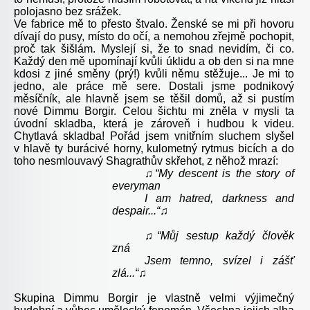
polojasno bez srážek.
Ve fabrice mě to přesto štvalo. Ženské se mi při hovoru
dívají do pusy, místo do očí, a nemohou zřejmě pochopit,
proč tak šišlám. Myslejí si, že to snad nevidím, či co.
Každý den mě upomínají kvůli úklidu a ob den si na mne
kdosi z jiné směny (prý!) kvůli němu stěžuje... Je mi to
jedno, ale práce mě sere. Dostali jsme podnikový
měsíčník, ale hlavně jsem se těšil domů, až si pustím
nové Dimmu Borgir. Celou šichtu mi zněla v mysli ta
úvodní skladba, která je zároveň i hudbou k videu.
Chytlavá skladba! Pořád jsem vnitřním sluchem slyšel
v hlavě ty burácivé horny, kulometný rytmus bicích a do
toho nesmlouvavý Shagrathův skřehot, z něhož mrazí:
♫
“My descent is the story of
everyman
I am hatred, darkness and
despair...“♫
♫“Můj sestup každý člověk
zná
Jsem temno, svízel i zášť
zlá...“♫
Skupina Dimmu Borgir je vlastně velmi výjimečný