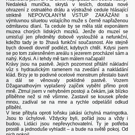
Nedaleká munička, skrytá v lesích, dostala nové
ohrazení z ostnatého drátu a výstražné cedule hlásající
striktně NEPOVOLANÝM VSTUP ZAKÁZÁN! s
výmluvnou siluetou volajícího muže s černě napřaženou
odmítavou dlaní. Ta cedule by se měla stát exponátem
muzea chorých lidských mozků. Jenže do muzeí se
umisťují jen předměty dobově vysloužilé a nefunkční,
kdežto tady je to žhavá funkční současnost. Ale stejně
bych dovedl dovnitř podlézt, kdybych chtěl. Kdysi jsem
se po tom zalesněném areálu s jezerem procházel sám a
nahý. Kdysi. A i tehdy mě tam málem načapali!
Krávy jsou na pastvě. Jejich pozornost přitáhl nákladní
vůz s hydraulickým ramenem na zvedání a nakládání
klád. Brzy je to podivné ocelové monstrum přestalo bavit
a dál se věnovaly poklidné pastvě. Vozem
Džaganathovým vyplašený zajíček vyběhl přímo proti
mně. Ztrnul jsem v nehybném postoji a čekám, jak blízko
přiběhne než si mě všimne. Zastavil se kousek přede
mnou, zadíval se na mne a rychle odpelášil odkud
přiběhl.
V lese přibyla oproti loňsku jakási úchylná maringotka.
Jsou to úchylové. Vždycky byli, pořád jsou a vždy i
budou. Lidáci jsou nepřevychovatelní. Ty je potřeba
prostě a jednoduše vyhladit – a bude na světě pokoj. Od
nich pokoj!