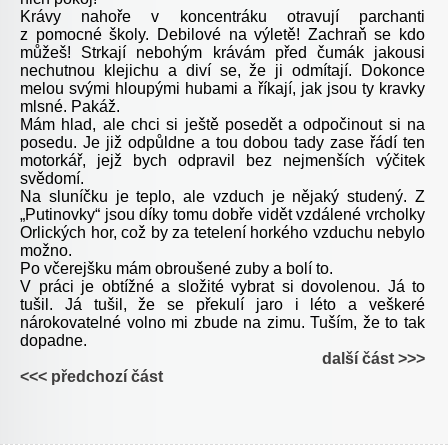
Krávy nahoře v koncentráku otravují parchanti
z pomocné školy. Debilové na výletě! Zachraň se kdo
můžeš! Strkají nebohým krávám před čumák jakousi
nechutnou klejichu a diví se, že ji odmítají. Dokonce
melou svými hloupými hubami a říkají, jak jsou ty kravky
mlsné. Pakáž.
Mám hlad, ale chci si ještě posedět a odpočinout si na
posedu. Je již odpůldne a tou dobou tady zase řádí ten
motorkář, jejž bych odpravil bez nejmenších výčitek
svědomí.
Na sluníčku je teplo, ale vzduch je nějaký studený. Z
„Putinovky“ jsou díky tomu dobře vidět vzdálené vrcholky
Orlických hor, což by za tetelení horkého vzduchu nebylo
možno.
Po včerejšku mám obroušené zuby a bolí to.
V práci je obtížné a složité vybrat si dovolenou. Já to
tušil. Já tušil, že se překulí jaro i léto a veškeré
nárokovatelné volno mi zbude na zimu. Tuším, že to tak
dopadne.
další část >>>
<<< předchozí část