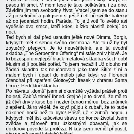
pasou tři srnci. V mém lese je také potkávám, i za dne.
Závidím jim ten svobodný život. Vracel jsem se do stanu
až po setmění a pak jsem si ještě četl při světle baterky
až do jedenácti hodin. Paráda. To je život! To světlo asi
vyděsilo dva srnce, kteří kdesi blízko hlasitě bekají do
noci.
Teď bych si dal před usnutím ještě nové Dimmu Borgir,
kdybych měl s sebou svého discmana. Ale to už by byl
zbytečný přepych. Je to neuvěřitelné, ale ta úvodní
skladba „The Serpentine Offering“ mi stále zní v hlavě. Je
to bezesporu nejlepší black metalová skladba všech dob!
Musím si ji pouštět pořád. To jsem nezažil! Už dlouho mi
žádná skladba tak neučarovala jako tato! Šílím z ní a
málem bych i upadl do mdlob jako kdysi ve Florencii
Stendhal při spatření Giottových fresek v chrámu Santa
Croce. Perfektní skladba.
Po návratu „domů“ jsem si okamžitě vyžádal prášek proti
bolesti. Zabírá téměř ihned. Stejně je to divné, že mě to
již čtyři dny v kuse bolí neztenčenou měrou, bez známek
zlepšení. Já to věděl, že když půjdu k zubaři, že to bude
nakonec horší než to bylo! Příště už k zubaři nejdu, i
kdybych měl jíst kašovitou stravu do konce života! Jsem
zvědav a zároveň trnu úzkostnými obavami, jak se
doktorovi povede ta protéza. Nikdy jsem neměl připustit,