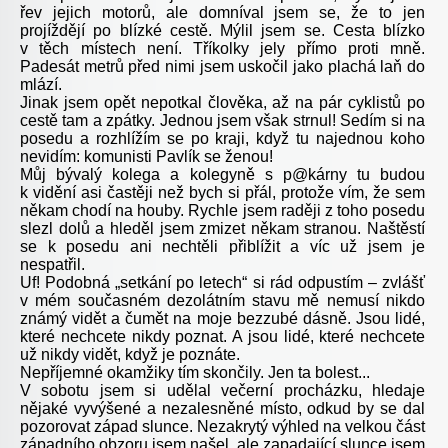
řev jejich motorů, ale domníval jsem se, že to jen
projíždějí po blízké cestě. Mýlil jsem se. Cesta blízko
v těch místech není. Tříkolky jely přímo proti mně.
Padesát metrů před nimi jsem uskočil jako plachá laň do
mlází.
Jinak jsem opět nepotkal člověka, až na pár cyklistů po
cestě tam a zpátky. Jednou jsem však strnul! Sedím si na
posedu a rozhlížím se po kraji, když tu najednou koho
nevidím: komunisti Pavlík se ženou!
Můj bývalý kolega a kolegyně s p@kárny tu budou
k vidění asi častěji než bych si přál, protože vím, že sem
někam chodí na houby. Rychle jsem raději z toho posedu
slezl dolů a hleděl jsem zmizet někam stranou. Naštěstí
se k posedu ani nechtěli přiblížit a víc už jsem je
nespatřil.
Uf! Podobná „setkání po letech“ si rád odpustím – zvlášť
v mém současném dezolátním stavu mě nemusí nikdo
známý vidět a čumět na moje bezzubé dásně. Jsou lidé,
které nechcete nikdy poznat. A jsou lidé, které nechcete
už nikdy vidět, když je poznáte.
Nepříjemné okamžiky tím skončily. Jen ta bolest...
V sobotu jsem si udělal večerní procházku, hledaje
nějaké vyvýšené a nezalesněné místo, odkud by se dal
pozorovat západ slunce. Nezakrytý výhled na velkou část
západního obzoru jsem našel, ale zapadající slunce jsem