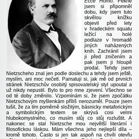
Ecce Homo.
Pěkně
jsem si připomněl
dobu, kdy jsem tuto
skvělou knížku
objevil před lety
v hradeckém squatu
ležící na holé
podlaze v hromadě
jiných naházených
knih. Zachránil jsem
ji před zničením a
pak jsem ji hloupě
prodal. Tehdy jsem
Nietzscheho znal jen podle doslechu a tehdy jsem ještě,
myslím, ani moc nečetl. Pamatuji si, jak mě od prvních
stránek Nietzschův osobitý spisovatelský styl upoutal a
už nikdy nepustil. Bylo to pro mne zjevení. Všechno se
od té doby změnilo. Vzpomínám si, že jsem zpočátku
Nietzschovým myšlenkám příliš nerozuměl. Pouze jsem
tušil, že za tím poměrně složitým, básnicky metaforickým
a symbolickým textem se skrývá cosi velmi
hlubokomyslného, co musím stůj co stůj rozluštit. A
nakonec se stal Nietzsche mou největší literární i
filosofickou láskou. Mám všechna jeho nejlepší díla –
kromě tohoto. Často si jen tak aspoň na chvíli otevřu