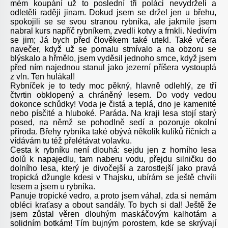
mém koupání už to poslední tři poláci nevydrželi a
odletěli raději jinam. Dokud jsem se držel jen u břehu,
spokojili se se svou stranou rybníka, ale jakmile jsem
nabral kurs napříč rybníkem, zvedli kotvy a frnkli. Nedivím
se jim; Já bych před člověkem také utekl. Také včera
navečer, když už se pomalu stmívalo a na obzoru se
blýskalo a hřmělo, jsem vyděsil jednoho srnce, když jsem
před ním najednou stanul jako jezerní příšera vystouplá
z vln. Ten hulákal!
Rybníček je to tedy moc pěkný, hlavně odlehlý, ze tří
čtvrtin obklopený a chráněný lesem. Do vody vedou
dokonce schůdky! Voda je čistá a teplá, dno je kamenité
nebo písčité a hluboké. Paráda. Na kraji lesa stojí starý
posed, na němž se pohodlně sedí a pozoruje okolní
příroda. Břehy rybníka také obývá několik kulíků říčních a
vídávám tu též přelétávat volavku.
Cesta k rybníku není dlouhá: sejdu jen z horního lesa
dolů k napajedlu, tam naberu vodu, přejdu silničku do
dolního lesa, který je divočejší a zarostlejší jako pravá
tropická džungle kdesi v Thajsku, ubírám se ještě chvíli
lesem a jsem u rybníka.
Panuje tropické vedro, a proto jsem váhal, zda si nemám
obléci kraťasy a obout sandály. To bych si dal! Ještě že
jsem zůstal věren dlouhým maskáčovým kalhotám a
solidním botkám! Tím bujným porostem, kde se skrývají