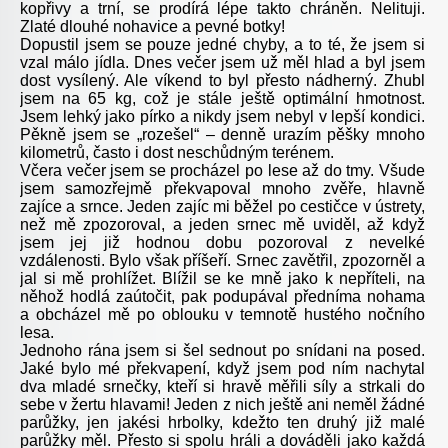
kopřivy a trní, se prodírá lépe takto chráněn. Nelituji.
Zlaté dlouhé nohavice a pevné botky!
Dopustil jsem se pouze jedné chyby, a to té, že jsem si
vzal málo jídla. Dnes večer jsem už měl hlad a byl jsem
dost vysílený. Ale víkend to byl přesto nádherný. Zhubl
jsem na 65 kg, což je stále ještě optimální hmotnost.
Jsem lehký jako pírko a nikdy jsem nebyl v lepší kondici.
Pěkně jsem se „rozešel“ – denně urazím pěšky mnoho
kilometrů, často i dost neschůdným terénem.
Včera večer jsem se procházel po lese až do tmy. Všude
jsem samozřejmě překvapoval mnoho zvěře, hlavně
zajíce a srnce. Jeden zajíc mi běžel po cestičce v ústrety,
než mě zpozoroval, a jeden srnec mě uviděl, až když
jsem jej již hodnou dobu pozoroval z nevelké
vzdálenosti. Bylo však příšeří. Srnec zavětřil, zpozorněl a
jal si mě prohlížet. Blížil se ke mně jako k nepříteli, na
něhož hodlá zaútočit, pak podupával předníma nohama
a obcházel mě po oblouku v temnotě hustého nočního
lesa.
Jednoho rána jsem si šel sednout po snídani na posed.
Jaké bylo mé překvapení, když jsem pod ním nachytal
dva mladé srnečky, kteří si hravě měřili síly a strkali do
sebe v žertu hlavami! Jeden z nich ještě ani neměl žádné
parůžky, jen jakési hrbolky, kdežto ten druhý již malé
parůžky měl. Přesto si spolu hráli a dováděli jako každá