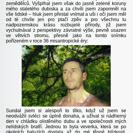
zemědělců. Vyšplhal jsem však do jasně zelené koruny
mého staletého dubiska a za chvíli jsem zapomněl na
vše lidské – hluk jsem přestal vnímat a uši i oči jsem měl
od té chvíle jen pro ptačí zpěv a pro všechnu tu
nadpozemskou krásu rozbujelé přírody, již jsem
vychutnával z perspektivy závratné výše, pevně usazen
ve větvích stromu, přesně jako na tomto snímku
pořízeném v roce 36 misantropické éry:
Sundal jsem si alespoň to tílko, když už jsem se
neodvážil svléci se úplně donaha, a užíval si nádherný
den v chládku olistěného dubu a ve společnosti mých
nelidských bratří. Jednou to byla veverka, která se po
okolních haluzích dostala až do mé těsné blízkosti.