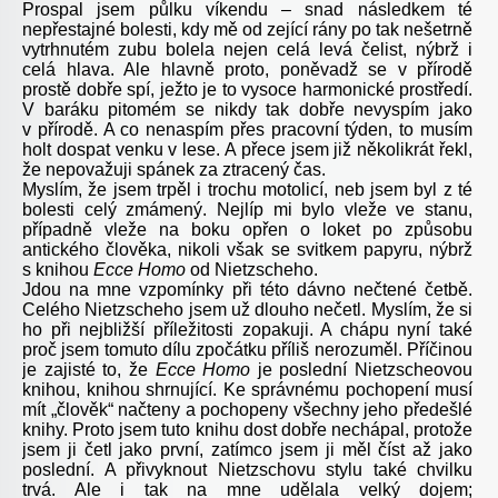
Prospal jsem půlku víkendu – snad následkem té
nepřestajné bolesti, kdy mě od zející rány po tak nešetrně
vytrhnutém zubu bolela nejen celá levá čelist, nýbrž i
celá hlava. Ale hlavně proto, poněvadž se v přírodě
prostě dobře spí, ježto je to vysoce harmonické prostředí.
V baráku pitomém se nikdy tak dobře nevyspím jako
v přírodě. A co nenaspím přes pracovní týden, to musím
holt dospat venku v lese. A přece jsem již několikrát řekl,
že nepovažuji spánek za ztracený čas.
Myslím, že jsem trpěl i trochu motolicí, neb jsem byl z té
bolesti celý zmámený. Nejlíp mi bylo vleže ve stanu,
případně vleže na boku opřen o loket po způsobu
antického člověka, nikoli však se svitkem papyru, nýbrž
s knihou
Ecce Homo
od Nietzscheho.
Jdou na mne vzpomínky při této dávno nečtené četbě.
Celého Nietzscheho jsem už dlouho nečetl. Myslím, že si
ho při nejbližší příležitosti zopakuji. A chápu nyní také
proč jsem tomuto dílu zpočátku příliš nerozuměl. Příčinou
je zajisté to, že
Ecce Homo
je poslední Nietzscheovou
knihou, knihou shrnující. Ke správnému pochopení musí
mít „člověk“ načteny a pochopeny všechny jeho předešlé
knihy. Proto jsem tuto knihu dost dobře nechápal, protože
jsem ji četl jako první, zatímco jsem ji měl číst až jako
poslední. A přivyknout Nietzschovu stylu také chvilku
trvá. Ale i tak na mne udělala velký dojem;