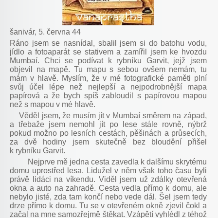
šanivár, 5. června 44
Ráno jsem se nasnídal, sbalil jsem si do batohu vodu,
jídlo a fotoaparát se stativem a zamířil jsem ke hvozdu
Mumbaí. Chci se podívat k rybníku Garvit, jejž jsem
objevil na mapě. Tu mapu s sebou ovšem nemám, tu
mám v hlavě. Myslím, že v mé fotografické paměti plní
svůj účel lépe než nejlepší a nejpodrobnější mapa
papírová a že bych spíš zabloudil s papírovou mapou
než s mapou v mé hlavě.
Věděl jsem, že musím jít v Mumbaí směrem na západ,
a třebaže jsem nemohl jít po lese stále rovně, nýbrž
pokud možno po lesních cestách, pěšinách a průsecích,
za dvě hodiny jsem skutečně bez bloudění přišel
k rybníku Garvit.
Nejprve mě jedna cesta zavedla k dalšímu skrytému
domu uprostřed lesa. Lidužel v něm však toho času byli
právě lidáci na víkendu. Viděl jsem už zdálky otevřená
okna a auto na zahradě. Cesta vedla přímo k domu, ale
nebylo jisté, zda tam končí nebo vede dál. Šel jsem tedy
drze přímo k domu. Tu se v otevřeném okně zjevil čokl a
začal na mne samozřejmě štěkat. Vzápětí vyhlédl z téhož