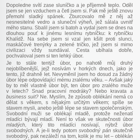
Dopoledne svítí zase sluníčko a je příjemně teplo. Oděl
jsem se jen vzduchem a četl jsem si. Pak mě ještě znovu
přemohl sladký spánek. Zburcovalo mě z něj až
nesnesitelné vedro a sluneční výheň, jež sálala uvnitř
mého stanu. Sbalil jsem si batoh a vydal jsem se dnes na
dlouhou pouť k jinému lesnímu rybníčku: k rybníčku
Khalídž. Na sebe jsem si vzal jen kšilt proti slunci,
maskáčové trenýrky a zelené tričko, jež jsem si mimo
civilizaci vždy sundával. Cesta ubíhala dobře,
pochvaloval jsem si ten lehký úbor.
Je to stále tentýž úbor, po nahotě můj druhý
nejoblíbenější, jejž nosívám v horkých dnech, jako je
tento, již drahně let. Nevyměnil jsem ho dosud za žádný
úbor lépe odpovídající mému zralému věku. – Avšak jaký
by to měl vlastně úbor být, ten úbor pro zralého muže
v letech? Snad pracovní modráky? Nebo kravata a
business suit?
Ne. Myslím, že způsob oblékání nemá co
dělat s věkem, s nějakým určitým věkem; spíše se
stavem mysli, anebo ještě lépe se stavem společenským.
Svobodní muži se oblékají mladě, protože neženatí
mladíci bývají mladí. Není to však ve skutečnosti úbor
mladých
, který tito mladíci nosívají, nýbrž úbor
svobodných.
A je-li tedy potom
svobodný
pán
skutečně
svobodný, pak nezáleží na tom, kolik je mu let – oblékán