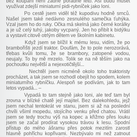
bez koupání není žádné pořádné léto. Asi budu muset
využívat zdejší miniaturní pidi-rybníček jako loni.
Po cestě jsem viděl též kupodivu hodně srnců.
Našel jsem také nedávno zesnulého samečka ťuhýka.
Vzal jsem ho do ruky. Očka má skelná jako černé korálky
a je už celý tuhý, jakoby vycpaný. Jen ho přibít k bidýlku
a vystavit citově otrlým dětem ve školním kabinetu.
Když jsem se blížil k mému lesu, vidím, že po
brambořišti jezdí traktor. Doufám, že to pole nerozorává,
třebas kvůli tomu, že se brambory, zatopené vodou,
neujaly. To by mě mrzelo. Tolik se na ně těším jako na
pochoutku největší a nejexotičtější...
Nechtěl jsem nicméně okolo toho traktoristy
procházet, a tak jsem se rozhodl obejít ho spodem, kolem
miniaturního rybníčku. Alespoň se podívám, jak to tam
letos vypadá... –
Vypadá to tam stejně jako loni, ale teď tam byl
zrovna v blízké chatě její majitel. Bez dalekohledu, jejž
jsem nechal tentokrát ve stanu, jsem si až na poslední
chvíli všiml mopedu, stojícího venku před chatou. Vrátil
jsem se tedy trochu výš na kopec a křižmo přes louku
jsem se začal prodírat vysokou trávou k lesu. Spodní
přístup do mého ášramu přes potok mezitím zarostl
hlavně pohříchu kopřivami. Nezbývalo mi než zatnout