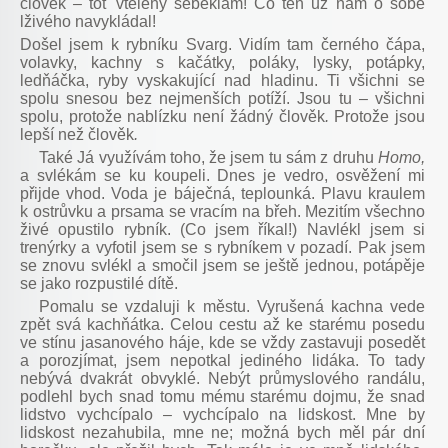
člověk
–
toť vtělený sebeklam! Co ten už nám o sobě
lživého navykládal!
Došel jsem k rybníku Svarg. Vidím tam černého čápa,
volavky, kachny s kačátky, poláky, lysky, potápky,
ledňáčka, ryby vyskakující nad hladinu. Ti všichni se
spolu snesou bez nejmenších potíží. Jsou tu – všichni
spolu, protože nablízku není žádný člověk
.
Protože jsou
lepší než člověk
.
Také Já využívám toho, že jsem tu sám z druhu
Homo,
a svlékám se ku koupeli. Dnes je vedro, osvěžení mi
přijde vhod. Voda je báječná, teplounká. Plavu kraulem
k ostrůvku a prsama se vracím na břeh. Mezitím všechno
živé opustilo rybník. (Co jsem říkal!) Navlékl jsem si
trenýrky a vyfotil jsem se s rybníkem v pozadí. Pak jsem
se znovu svlékl a smočil jsem se ještě jednou, potápěje
se jako rozpustilé dítě.
Pomalu se vzdaluji k městu. Vyrušená kachna vede
zpět svá kachňátka. Celou cestu až ke starému posedu
ve stínu jasanového háje, kde se vždy zastavuji posedět
a porozjímat, jsem nepotkal jediného lidáka. To tady
nebývá dvakrát obvyklé. Nebýt průmyslového randálu,
podlehl bych snad tomu mému starému dojmu, že snad
lidstvo vychcípalo – vychcípalo na lidskost. Mne by
lidskost nezahubila, mne ne; možná bych měl pár dní