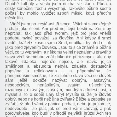
Dlouhé kalhoty a vestu jsem nechal ve stanu. Půda a
cesty konečně trochu vysychají. Takovéto pěkné suché
počasí by mohlo vydržet aspoň měsíc, když předtím
měsíc lilo.
Viděl jsem po cestě asi tři srnce. Všichni samozřejmě
prchají jako šílení. Ani před nejlítější bestií na Zemi by
neprchali tak jako před tvorem, jejž pro jeho vnější
podobu mylně považují za člověka
.
Ani kdyby ti srnci
uviděli kráčet s kosou samu Smrt, neutíkali by před ní tak
jako před zjevením člověka
.
Jsou to sice známé a běžné
věci, co tu vyprávím, a někomu velmi neznalému pravého
stavu věcí se mohou zdát dokonce přirozenými, ale ony
takové zdaleka nejenže nejsou, ale navíc jejich
směšnost a absurdita nebyla zdaleka dostatečně
popsána a reflektována – a připomínána. Je
přinejmenším směšné, že za tohoto stavu věcí se člověk
sám ještě dokáže nazývat dobrým, laskavým,
nesobeckým, nenásilným, svatým, ušlechtilým,
rozumným, mravným, slušným, moudrým a kdesi cosi, a
myslet si to o sobě! Láry fáry! Myslíte si, že je člověk
dobrý, nebo ne horší než jiná zvířata? Běžte a zeptejte se
zvířat, jež před vámi v panice prchají, nebo je pozorujte,
nedovedete-li se ptát, jak se před vámi chovají, a pak
porovnávejte, kdo budí v přírodě největší hrůzu! Ach ten