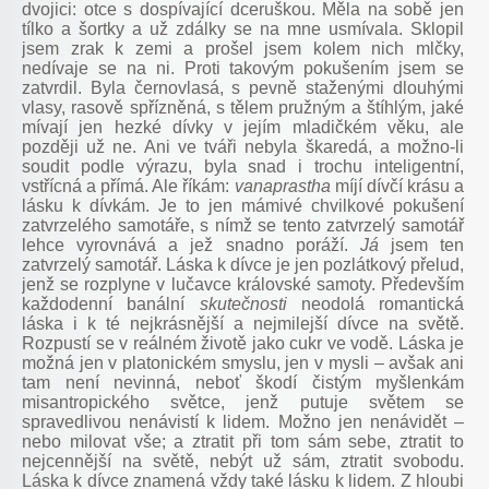
dvojici: otce s dospívající dceruškou. Měla na sobě jen
tílko a šortky a už zdálky se na mne usmívala. Sklopil
jsem zrak k zemi a prošel jsem kolem nich mlčky,
nedívaje se na ni. Proti takovým pokušením jsem se
zatvrdil. Byla černovlasá, s pevně staženými dlouhými
vlasy, rasově spřízněná, s tělem pružným a štíhlým, jaké
mívají jen hezké dívky v jejím mladičkém věku, ale
později už ne. Ani ve tváři nebyla škaredá, a možno-li
soudit podle výrazu, byla snad i trochu inteligentní,
vstřícná a přímá. Ale říkám:
vanaprastha
míjí dívčí krásu a
lásku k dívkám. Je to jen mámivé chvilkové pokušení
zatvrzelého samotáře, s nímž se tento zatvrzelý samotář
lehce vyrovnává a jež snadno poráží.
Já
jsem ten
zatvrzelý samotář. Láska k dívce je jen pozlátkový přelud,
jenž se rozplyne v lučavce královské samoty. Především
každodenní banální
skutečnosti
neodolá romantická
láska i k té nejkrásnější a nejmilejší dívce na světě.
Rozpustí se v reálném životě jako cukr ve vodě. Láska je
možná jen v platonickém smyslu, jen v mysli – avšak ani
tam není nevinná, neboť škodí čistým myšlenkám
misantropického světce, jenž putuje světem se
spravedlivou nenávistí k lidem. Možno jen nenávidět –
nebo milovat vše; a ztratit při tom sám sebe, ztratit to
nejcennější na světě, nebýt už sám, ztratit svobodu.
Láska k dívce znamená vždy také lásku k lidem. Z hloubi