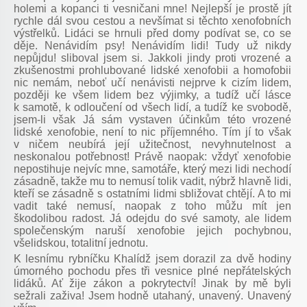
holemi a kopanci ti vesničani mne! Nejlepší je prostě jít
rychle dál svou cestou a nevšímat si těchto xenofobních
výstřelků. Lidáci se hrnuli před domy podívat se, co se
děje. Nenávidím psy! Nenávidím lidi! Tudy už nikdy
nepůjdu! sliboval jsem si. Jakkoli jindy proti vrozené a
zkušenostmi prohlubované lidské xenofobii a homofobii
nic nemám, neboť učí nenávisti nejprve k cizím lidem,
později ke všem lidem bez výjimky, a tudíž učí lásce
k samotě, k odloučení od všech lidí, a tudíž ke svobodě,
jsem-li však Já sám vystaven účinkům této vrozené
lidské xenofobie, není to nic příjemného. Tím jí to však
v ničem neubírá její užitečnost, nevyhnutelnost a
neskonalou potřebnost! Právě naopak: vždyť xenofobie
nepostihuje nejvíc mne, samotáře, který mezi lidi nechodí
zásadně, takže mu to nemusí tolik vadit, nýbrž hlavně lidi,
kteří se zásadně s ostatními lidmi sbližovat chtějí. A to mi
vadit také nemusí, naopak z toho můžu mít jen
škodolibou radost. Já odejdu do své samoty, ale lidem
společenským naruší xenofobie jejich pochybnou,
všelidskou, totalitní jednotu.
K lesnímu rybníčku Khalídž jsem dorazil za dvě hodiny
úmorného pochodu přes tři vesnice plné nepřátelských
lidáků. Ať žije zákon a pokrytectví! Jinak by mě byli
sežrali zaživa! Jsem hodně utahaný, unavený. Unavený