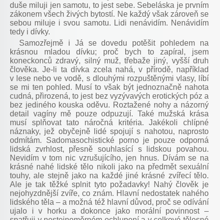
duše miluji jen samotu, to jest sebe. Sebeláska je prvním
zákonem všech živých bytostí. Ne každý však zároveň se
sebou miluje i svou samotu. Lidi nenávidím. Nenávidím
tedy i dívky.
Samozřejmě i Já se dovedu potěšit pohledem na
krásnou mladou dívku; proč bych to zapíral, jsem
koneckonců zdravý, silný muž, třebaže jiný, vyšší druh
člověka. Je-li ta dívka zcela nahá, v přírodě, například
v lese nebo ve vodě, s dlouhými rozpuštěnými vlasy, líbí
se mi ten pohled. Musí to však být jednoznačně nahota
cudná, přirozená, to jest bez vyzývavých erotických póz a
bez jediného kouska oděvu. Roztažené nohy a názorný
detail vagíny mě pouze odpuzují. Také mužská krása
musí splňovat tato náročná kritéria. Jakékoli chlípné
náznaky, jež obyčejně lidé spojují s nahotou, naprosto
odmítám. Sadomasochistické porno je pouze odporná
lidská zvrhlost, přesně souhlasící s lidskou povahou.
Nevidím v tom nic vzrušujícího, jen hnus. Dívám se na
krásné nahé lidské tělo nikoli jako na předmět sexuální
touhy, ale stejně jako na každé jiné krásné zvířecí tělo.
Ale je tak těžké splnit tyto požadavky! Nahý člověk je
nejohyzdnější zvíře, co znám. Hlavní nedostatek nahého
lidského těla – a možná též hlavní důvod, proč se odívání
ujalo i v horku a dokonce jako morální povinnost –
spatřuji v nestejnoměrném ochlupení a v celkové tělesné