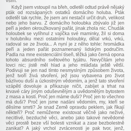
vším.
Když jsem vstoupil na břeh, odletěl odtud právě nějaký
pták od rozsápaných ostatků domácího holuba. Pták
odletěl tak rychle, že jsem ani nestačil určit druh, velikost
nebo jeho barvu. Z domácího holoubka zbývalo již jen
peří a jeden okroužkovaný pařát, jinak zhola nic. Chudák
holoubek se vylíhnul z vajíčka své maminky, žil si doma
v holubníku mezi ostatními holoubky, dělal vrkú, vrkú,
radoval se ze života... A nyní je z něho tohle: hromádka
peří a jeden pařát poznamenaný lidským područím.
Padla na mne existenciální tíseň, těžká jako černá opona
tohoto absurdního světového tyjátru. Nevyčítám jeho
lovci nic; jistě měl hlad a jeho mláďata ještě větší.
Podivuji se jen nad tímto nesmyslným způsobem života,
jenž tvoří živá stvoření, jež jsou vybavena pro život
bázlivou duší a úzkostným vědomím, a jenž tato stvoření
vzápětí dovoluje a přikazuje ničit, zabíjet a trhat na
krvavé cáry jiným oduševnělým a uvědomělým bytostem
z masa a kostí. Proč jen máme duši? Proč jen to všechno
má duši? Proč jen jsme nadáni vědomím, my, kteří se
děsíme smrti? Je snad Země opravdu peklem, jak říkají
někteří? Proč nemůžeme existovat věčně jako neživé,
necitlivé, bezduché věci, anebo jako takové nevědomé
věci prostě beze vší bolesti vznikat a zase bezbolestně
zanikat? A jaký vrchol zvrácenosti je pak tvor, jenž,