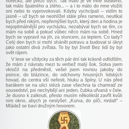
horečku, ale přežil bych. Tak málo je ve mně lidského,
tak málo špatného a zlého... – a i to málo do mne vložili
oni nebo to vyprovokovali. Kdyby vychcípali – vidím to
jasně – už bych se neohlížel stále přes rameno, neutíkal
bych před nikým, nepřemýšlel bych, který den a hodina je
nejoptimálnější pro vycházku, nezabýval bych se tím, co
mám na sobě a pokud vůbec něco mám na sobě. Hned
bych se vypravil na jih, za sluncem, za teplem. Co tady?
Celý den bych si mohl shánět potravu a budovat si úkryt
jako ostatní divá zvířata. To by byl život! Bez lidí by byl
svět rájem.
V lese se vždycky za těch pár dní tak krásně
odlidštím,
že mám z návratu mezi tu verbež malý šok.
Sotva jsem
vkročil na předměstí, vešel jsem rovnou jakoby do
psince, do blázince, do odchovny hnusných lidských
hovad, do centra vší neřesti, hluku a špíny. U nás před
barákem se na ulici slézá zase všechna ta chamraď ze
sousedství, psi nechybějí ani jeden, čubka uřvaná v čele.
Je dusno k zalknutí, přesto musím několikrát zavřít kvůli
nim okno, abych je neslyšel: „Kurva, do píči, mrdat!“ –
Mládež se baví družným hovorem.