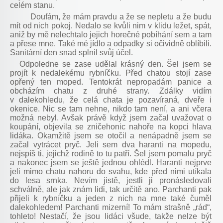
celém stanu.
Doufám, že mám pravdu a že se nepletu a že budu
mít od nich pokoj. Nedalo se kvůli nim v klidu ležet, spát,
aniž by mě nelechtalo jejich horečné pobíhání sem a tam
a přese mne. Také mé jídlo a odpadky si očividně oblíbili.
Sanitární den snad splnil svůj účel.
Odpoledne se zase udělal krásný den. Šel jsem se
projít k nedalekému rybníčku. Před chatou stojí zase
opřený ten moped. Tentokrát nepropadám panice a
obcházím chatu z druhé strany. Zdálky vidím
v dalekohledu, že celá chata je pozavíraná, dveře i
okenice. Nic se tam nehne, nikdo tam není, a ani včera
možná nebyl. Avšak právě když jsem začal uvažovat o
koupání, objevila se zničehonic nahoře na kopci hlava
lidáka. Okamžitě jsem se otočil a nenápadně jsem se
začal vytrácet pryč. Jeli sem dva haranti na mopedu,
nejspíš ti, jejichž rodině to tu patří. Šel jsem pomalu pryč
a nakonec jsem se ještě jednou ohlédl. Haranti nejprve
jeli mimo chatu nahoru do svahu, kde před nimi utíkala
do lesa srnka. Nevím jistě, jestli ji pronásledovali
schválně, ale jak znám lidi, tak určitě ano. Parchanti pak
přijeli k rybníčku a jeden z nich na mne také čuměl
dalekohledem! Parchanti mizerní! To mám strašně „rád“,
tohleto! Nestačí, že jsou lidáci všude, takže nelze být