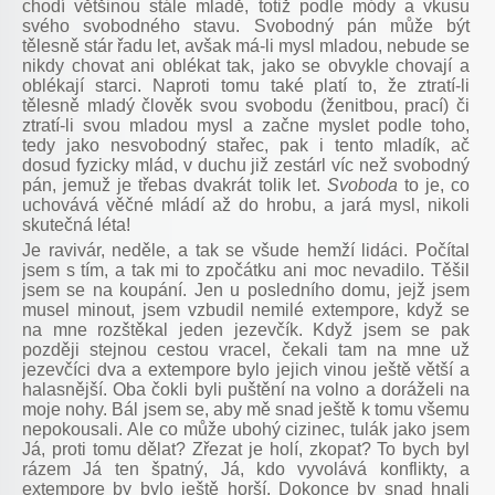
chodí většinou stále mladě, totiž podle módy a vkusu
svého svobodného stavu. Svobodný pán může být
tělesně stár řadu let, avšak má-li mysl mladou, nebude se
nikdy chovat ani oblékat tak, jako se obvykle chovají a
oblékají starci. Naproti tomu také platí to, že ztratí-li
tělesně mladý člověk svou svobodu (ženitbou, prací) či
ztratí-li svou mladou mysl a začne myslet podle toho,
tedy jako nesvobodný stařec, pak i tento mladík, ač
dosud fyzicky mlád, v duchu již zestárl víc než svobodný
pán, jemuž je třebas dvakrát tolik let.
Svoboda
to je, co
uchovává věčné mládí až do hrobu, a jará mysl, nikoli
skutečná léta!
Je ravivár, neděle, a tak se všude hemží lidáci. Počítal
jsem s tím, a tak mi to zpočátku ani moc nevadilo. Těšil
jsem se na koupání. Jen u posledního domu, jejž jsem
musel minout, jsem vzbudil nemilé extempore, když se
na mne rozštěkal jeden jezevčík. Když jsem se pak
později stejnou cestou vracel, čekali tam na mne už
jezevčíci dva a extempore bylo jejich vinou ještě větší a
halasnější. Oba čokli byli puštění na volno a doráželi na
moje nohy. Bál jsem se, aby mě snad ještě k tomu všemu
nepokousali. Ale co může ubohý cizinec, tulák jako jsem
Já, proti tomu dělat? Zřezat je holí, zkopat? To bych byl
rázem Já ten špatný, Já, kdo vyvolává konflikty, a
extempore by bylo ještě horší. Dokonce by snad hnali