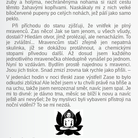
zuby a holýma, nechráněnýma nohama si razit cestu
těmito žahavými kopřivami. Naskákaly mi z nich velké
bíločervené pupeny po celých nohách, jež pálí jako samo
peklo.
Při příchodu do stanu zjišťuji, že vnitřek je plný
mravenců. Zas něco! Jak se tam jenom, u všech všudy,
dostali? Hledám otvor, jímž prolézají, ale nenacházím. To
je zvláštní... Mravencům stačí zřejmě jen nepatrná
skulinka, jíž se dokážou protáhnout, a chemickými
stopami přivedou další. Až dosud jsem každého
jednotlivého mravenečka ohleduplně vynášel po jednom.
Nyní to vzdávám. Bydlím prostě najednou s mravenci.
Jsou jich tisíce. Snad zmizí zrovna tak rychle jako přišli. –
V jedenáct hodin v noci třeskl zase výstřel! Zase to bylo
odkudsi zblízka! Ale ležel jsem v tu chvíli právě na břiše a
na uchu, takže jsem nerozeznal směr, navíc jsem spal. Je
mi to divné: je dávno tma, měsíc se blíží k novu a navíc
ještě ani nevyšel; že by myslivci byli vybaveni přístroji na
noční vidění? To se mi nezdá.