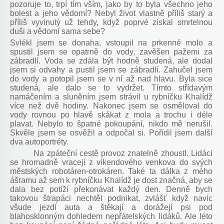
pozoruje to, trpí tím vším, jako by to byla všechno jeho
bolest a jeho vědomí? Nebyl život vlastně příliš starý a
příliš vyvinutý už tehdy, když poprvé získal smrtelnou
duši a vědomí sama sebe?
Svlékl jsem se donaha, vstoupil na prkenné molo a
spustil jsem se opatrně do vody, zavěšen pažemi za
zábradlí. Voda se zdála být hodně studená, ale dodal
jsem si odvahy a pustil jsem se zábradlí. Zahučel jsem
do vody a potopil jsem se v ní až nad hlavu. Byla sice
studená, ale dalo se to vydržet. Tímto střídavým
namáčením a sluněním jsem strávil u rybníčku Khalídž
více než dvě hodiny. Nakonec jsem se osměloval do
vody rovnou po hlavě skákat z mola a trochu i déle
plavat. Nebylo to špatné pokoupání, nikdo mě nerušil.
Skvěle jsem se osvěžil a odpočal si. Pořídil jsem další
dva autoportréty.
Na zpáteční cestě provoz znatelně zhoustl. Lidáci
se hromadně vracejí z víkendového venkova do svých
městských robotáren-otrokáren. Také ta dálka z mého
ášramu až sem k rybníčku Khalídž je dost značná, aby se
dala bez potíží překonávat každý den. Denně bych
takovou štrapáci nechtěl podnikat, zvlášť když navíc
všude jezdí auta a štěkají a dorážejí psi pod
blahosklonným dohledem nepřátelských lidáků. Ale léto