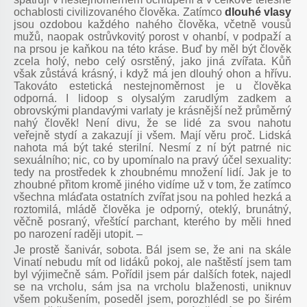
ochablosti civilizovaného člověka. Zatímco
dlouhé vlasy
jsou ozdobou každého nahého člověka, včetně vousů
mužů, naopak ostrůvkovitý porost v ohanbí, v podpaží a
na prsou je kaňkou na této kráse. Buď by měl být člověk
zcela holý, nebo celý osrstěný, jako jiná zvířata. Kůň
však zůstává krásný, i když má jen dlouhý ohon a hřívu.
Takováto estetická nestejnoměrnost je u člověka
odporná. I lidoop s olysalým zarudlým zadkem a
obrovskými plandavými varlaty je krásnější než průměrný
nahý člověk! Není divu, že se lidé za svou nahotu
veřejně stydí a zakazují ji všem. Mají věru proč. Lidská
nahota má být také sterilní. Nesmí z ní být patrné nic
sexuálního; nic, co by upomínalo na pravý účel sexuality:
tedy na prostředek k zhoubnému množení lidí. Jak je to
zhoubné přitom kromě jiného vidíme už v tom, že zatímco
všechna mláďata ostatních zvířat jsou na pohled hezká a
roztomilá, mládě člověka
je odporný, oteklý, brunátný,
věčně posraný, vřeštící parchant, kterého by měli hned
po narození raději utopit. –
Je prostě šanivár, sobota. Bál jsem se, že ani na skále
Vinatí nebudu mít od lidáků pokoj, ale naštěstí jsem tam
byl výjimečně sám. Pořídil jsem pár dalších fotek, najedl
se na vrcholu, sám jsa na vrcholu blaženosti, uniknuv
všem pokušením, poseděl jsem, porozhlédl se po širém