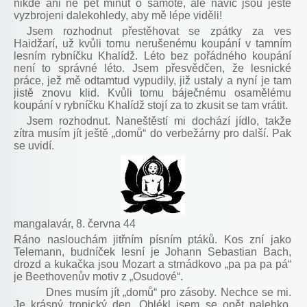
nikde ani ne pět minut o samotě, ale navíc jsou ještě
vyzbrojeni dalekohledy, aby mě lépe viděli!
Jsem rozhodnut přestěhovat se zpátky za ves
Haidžarí, už kvůli tomu nerušenému koupání v tamním
lesním rybníčku Khalídž. Léto bez pořádného koupání
není to správné léto. Jsem přesvědčen, že lesnické
práce, jež mě odtamtud vypudily, již ustaly a nyní je tam
jistě znovu klid. Kvůli tomu báječnému osamělému
koupání v rybníčku Khalídž stojí za to zkusit se tam vrátit.
Jsem rozhodnut. Naneštěstí mi dochází jídlo, takže
zítra musím jít ještě „domů“ do verbežárny pro další. Pak
se uvidí.
mangalavár, 8. června 44
Ráno naslouchám jitřním písním ptáků. Kos zní jako
Telemann, budníček lesní je Johann Sebastian Bach,
drozd a kukačka jsou Mozart a strnádkovo „pa pa pa pá“
je Beethovenův motiv z „Osudové“.
Dnes musím jít „domů“ pro zásoby. Nechce se mi.
Je krásný tropický den. Oblékl jsem se opět nalehko.