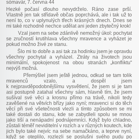
sómavár, 7. června 44
Hezké počasí dlouho nevydrželo. Ráno zase prší.
Vlastně jen tak střídavě občas poprchává, ale i tak už to
není to, co v uplynulých třech krásných dnech. Dnes se
mi také rozhodně nechce udělat ani jeden zbytečný krok!
Vzal jsem na sebe zdánlivě nemožný úkol: pochytat
se zručností krutihlava všechny mravence a vyházet je
pokud možno živé ze stanu.
Šlo mi to dobře a asi tak za hodinku jsem je opravdu
všechny pochytal a vyházel. Ztráty na životech jsou
minimální, spokojenost na obou stranách „konfliktu“
nejvýš možná.
Přemýšlel jsem ještě jednou, odkud se tam tolik
mravenců vzalo, a dospěl jsem
k nejpravděpodobnějšímu vysvětlení, že jsem si je tam
asi postupně zatahal všechny sám, hlavně tím, že jsem
sušíval své věci a krosnu přímo na trávě, nikoli tedy
zavěšené na větvích břízy jako nyní; mravenci si do těch
věcí při své všetečnosti vlezli a tímto způsobem se mi
také dostali do stanu, kde se zabydleli spolu se mnou
jako tiší a nenápadní podnájemníci. Když bylo chladno,
zůstali téměř neviditelní v rozích a v různých koutech, kde
jich bylo také nejvíc na sebe namačkáno, a teprve nyní,
když se oteplilo, rozlezli se poslušni svého pudu po