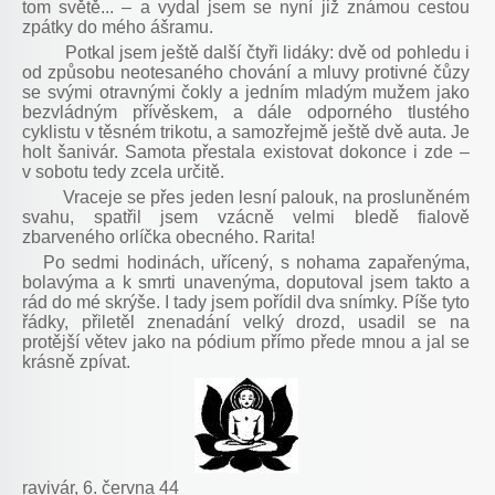
tom světě... – a vydal jsem se nyní již známou cestou
zpátky do mého ášramu.
Potkal jsem ještě další čtyři lidáky: dvě od pohledu i
od způsobu neotesaného chování a mluvy protivné čůzy
se svými otravnými čokly a jedním mladým mužem jako
bezvládným přívěskem, a dále odporného tlustého
cyklistu v těsném trikotu, a samozřejmě ještě dvě auta. Je
holt šanivár. Samota přestala existovat dokonce i zde –
v sobotu tedy zcela určitě.
Vraceje se přes jeden lesní palouk, na prosluněném
svahu, spatřil jsem vzácně velmi bledě fialově
zbarveného orlíčka obecného. Rarita!
Po sedmi hodinách, uřícený, s nohama zapařenýma,
bolavýma a k smrti unavenýma, doputoval jsem takto a
rád do mé skrýše. I tady jsem pořídil dva snímky. Píše tyto
řádky, přiletěl znenadání velký drozd, usadil se na
protější větev jako na pódium přímo přede mnou a jal se
krásně zpívat.
ravivár, 6. června 44