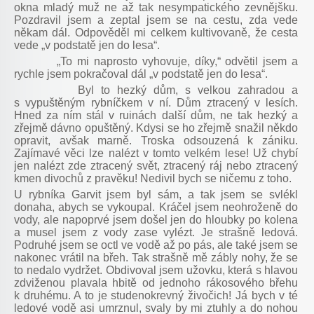
okna mladý muž ne až tak nesympatického zevnějšku.
Pozdravil jsem a zeptal jsem se na cestu, zda vede
někam dál. Odpověděl mi celkem kultivovaně, že cesta
vede „v podstatě jen do lesa“.
„To mi naprosto vyhovuje, díky,“ odvětil jsem a
rychle jsem pokračoval dál „v podstatě jen do lesa“.
Byl to hezký dům, s velkou zahradou a
s vypuštěným rybníčkem v ní. Dům ztracený v lesích.
Hned za ním stál v ruinách další dům, ne tak hezký a
zřejmě dávno opuštěný. Kdysi se ho zřejmě snažil někdo
opravit, avšak marně. Troska odsouzená k zániku.
Zajímavé věci lze nalézt v tomto velkém lese! Už chybí
jen nalézt zde ztracený svět, ztracený ráj nebo ztracený
kmen divochů z pravěku! Nedivil bych se ničemu z toho.
U rybníka Garvit jsem byl sám, a tak jsem se svlékl
donaha, abych se vykoupal. Kráčel jsem neohroženě do
vody, ale napoprvé jsem došel jen do hloubky po kolena
a musel jsem z vody zase vylézt. Je strašně ledová.
Podruhé jsem se octl ve vodě až po pás, ale také jsem se
nakonec vrátil na břeh. Tak strašně mě zábly nohy, že se
to nedalo vydržet. Obdivoval jsem užovku, která s hlavou
zdviženou plavala hbitě od jednoho rákosového břehu
k druhému. A to je studenokrevný živočich! Já bych v té
ledové vodě asi umrznul, svaly by mi ztuhly a do nohou