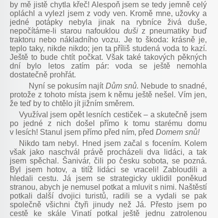
by mě jistě chytla křeč! Alespoň jsem se tedy jemně celý
opláchl a vylezl jsem z vody ven. Kromě mne, užovky a
jedné potápky nebyla jinak na rybníce živá duše,
nepočítáme-li starou nafouklou
duši
z pneumatiky buď
traktoru nebo nákladního vozu. Je to škoda: krásně je,
teplo taky, nikde nikdo; jen ta příliš studená voda to kazí.
Ještě to bude chtít počkat. Však také takových pěkných
dní bylo letos zatím pár: voda se ještě nemohla
dostatečně prohřát.
Nyní se pokusím najít
Dům snů.
Nebude to snadné,
protože z tohoto místa jsem k němu ještě nešel. Vím jen,
že teď by to chtělo jít jižním směrem.
Využíval jsem opět lesních cestiček – a skutečně jsem
po jedné z nich došel přímo k tomu starému domu
v lesích! Stanul jsem přímo před ním, před
Domem snů!
Nikdo tam nebyl. Hned jsem začal s focením. Kolem
však jako naschvál právě procházeli dva lidáci, a tak
jsem spěchal. Šanivár, čili po česku sobota, se pozná.
Byl jsem hotov, a titíž lidáci se vraceli! Zabloudili a
hledali cestu. Já jsem se strategicky uklidil poněkud
stranou, abych je nemusel potkat a mluvit s nimi. Naštěstí
potkali další dvojici turistů, radili se a vydali se pak
společně všichni čtyři jinudy než Já. Přesto jsem po
cestě ke skále Vinatí potkal ještě jednu zatrolenou