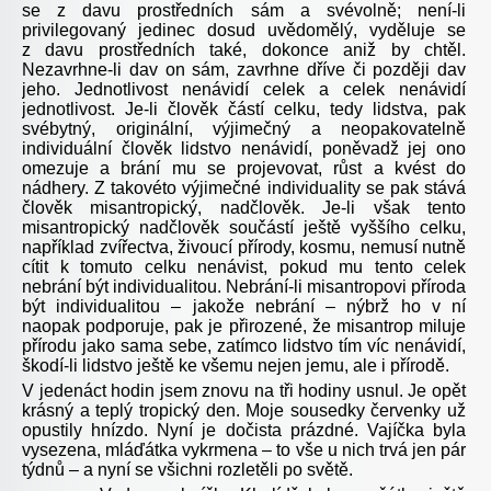
se z davu prostředních sám a svévolně; není-li
privilegovaný jedinec dosud uvědomělý, vyděluje se
z davu prostředních také, dokonce aniž by chtěl.
Nezavrhne-li dav on sám, zavrhne dříve či později dav
jeho. Jednotlivost nenávidí celek a celek nenávidí
jednotlivost. Je-li člověk částí celku, tedy lidstva, pak
svébytný, originální, výjimečný a neopakovatelně
individuální člověk lidstvo nenávidí, poněvadž jej ono
omezuje a brání mu se projevovat, růst a kvést do
nádhery. Z takovéto výjimečné individuality se pak stává
člověk misantropický, nadčlověk. Je-li však tento
misantropický nadčlověk součástí ještě vyššího celku,
například zvířectva, živoucí přírody, kosmu, nemusí nutně
cítit k tomuto celku nenávist, pokud mu tento celek
nebrání být individualitou. Nebrání-li misantropovi příroda
být individualitou – jakože nebrání – nýbrž ho v ní
naopak podporuje, pak je přirozené, že misantrop miluje
přírodu jako sama sebe, zatímco lidstvo tím víc nenávidí,
škodí-li lidstvo ještě ke všemu nejen jemu, ale i přírodě.
V jedenáct hodin jsem znovu na tři hodiny usnul. Je opět
krásný a teplý tropický den. Moje sousedky červenky už
opustily hnízdo. Nyní je dočista prázdné. Vajíčka byla
vysezena, mláďátka vykrmena – to vše u nich trvá jen pár
týdnů – a nyní se všichni rozletěli po světě.