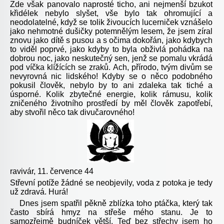
Zde však panovalo naprosté ticho, ani nejmenší bzukot
křidélek nebylo slyšet, vše bylo tak ohromující a
neodolatelné, když se tolik živoucích lucerniček vznášelo
jako nehmotné dušičky potemnělým lesem, že jsem zíral
znovu jako dítě s pusou a s očima dokořán, jako kdybych
to viděl poprvé, jako kdyby to byla obživlá pohádka na
dobrou noc, jako neskutečný sen, jenž se pomalu vkrádá
pod víčka klížících se zraků. Ach, přírodo, tvým divům se
nevyrovná nic lidského! Kdyby se o něco podobného
pokusil člověk, nebylo by to ani zdaleka tak tiché a
úsporné. Kolik zbytečné energie, kolik rámusu, kolik
zničeného životního prostředí by měl člověk zapotřebí,
aby stvořil něco tak divučarovného!
ravivár, 11. července 44
Střevní potíže žádné se neobjevily, voda z potoka je tedy
už zdravá. Hurá!
Dnes jsem spatřil pěkně zblízka toho ptáčka, který tak
často sbírá hmyz na střeše mého stanu. Je to
samozřejmě budníček větší. Teď bez střechy jsem ho