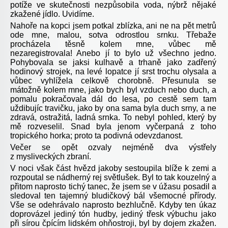
potíže ve skutečnosti nezpůsobila voda, nýbrž nějaké
zkažené jídlo. Uvidíme.
Nahoře na kopci jsem potkal zblízka, ani ne na pět metrů
ode mne, malou, sotva odrostlou srnku. Třebaže
procházela těsně kolem mne, vůbec mě
nezaregistrovala! Anebo jí to bylo už všechno jedno.
Pohybovala se jaksi kulhavě a trhaně jako zadřený
hodinový strojek, na levé lopatce jí srst trochu olysala a
vůbec vyhlížela celkově chorobně. Přesunula se
mátožně kolem mne, jako bych byl vzduch nebo duch, a
pomalu pokračovala dál do lesa, po cestě sem tam
uždibujíc travičku, jako by ona sama byla duch srny, a ne
zdravá, ostražitá, ladná srnka. To nebyl pohled, který by
mě rozveselil. Snad byla jenom vyčerpaná z toho
tropického horka; proto ta podivná odevzdanost.
Večer se opět ozvaly nejméně dva výstřely
z mysliveckých zbraní.
V noci však část hvězd jakoby sestoupila blíže k zemi a
rozpoutal se nádherný rej světlušek. Byl to tak kouzelný a
přitom naprosto tichý tanec, že jsem se v úžasu posadil a
sledoval ten tajemný bludičkový bál všemocné přírody.
Vše se odehrávalo naprosto bezhlučně. Kdyby ten úkaz
doprovázel jediný tón hudby, jediný třesk výbuchu jako
při sírou čpícím lidském ohňostroji, byl by dojem zkažen.