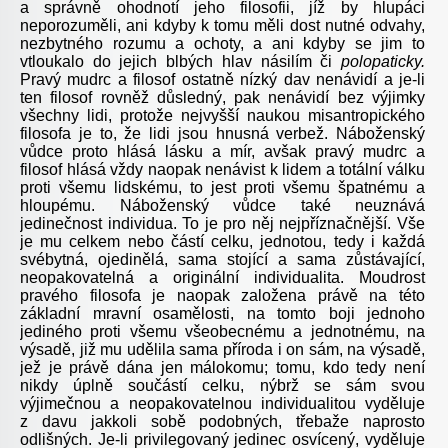
a správně ohodnotí jeho filosofii, jíž by hlupáci
neporozuměli, ani kdyby k tomu měli dost nutné odvahy,
nezbytného rozumu a ochoty, a ani kdyby se jim to
vtloukalo do jejich blbých hlav násilím či
polopaticky.
Pravý mudrc a filosof ostatně nízký dav nenávidí a je-li
ten filosof rovněž důsledný, pak nenávidí bez výjimky
všechny lidi, protože nejvyšší naukou misantropického
filosofa je to, že lidi jsou hnusná verbež. Náboženský
vůdce proto hlásá lásku a mír, avšak pravý mudrc a
filosof hlásá vždy naopak nenávist k lidem a totální válku
proti všemu lidskému, to jest proti všemu špatnému a
hloupému. Náboženský vůdce také neuznává
jedinečnost individua. To je pro něj nejpříznačnější. Vše
je mu celkem nebo částí celku, jednotou, tedy i každá
svébytná, ojedinělá, sama stojící a sama zůstávající,
neopakovatelná a originální individualita. Moudrost
pravého filosofa je naopak založena právě na této
základní mravní osamělosti, na tomto boji jednoho
jediného proti všemu všeobecnému a jednotnému, na
výsadě, již mu udělila sama příroda i on sám, na výsadě,
jež je právě dána jen málokomu; tomu, kdo tedy není
nikdy úplně součástí celku, nýbrž se sám svou
výjimečnou a neopakovatelnou individualitou vyděluje
z davu jakkoli sobě podobných, třebaže naprosto
odlišných. Je-li privilegovaný jedinec osvícený, vyděluje