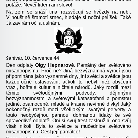
potáže. Nevěř lidem ani slovo!
Na zem se snáší tma, rozsvěcují se hvězdy na nebi.
V houštině šramotí srnec, hledaje si noční pelíšek. Také
Já zavírám oči a usínám.
šanivár, 10. července 44
Den odplaty
Olgy Hepnarové
. Památný den světového
misantropismu. Proč ne? Jiná bezvýznamná výročí jsou
připomínána jako významné dny, jiní světci a světice jsou
každoročně oslavováni, ačkoli to nebyli než obyčejní
vrazi, bořitelé kultur a ničitelé národů. Jaký rozdíl mezi
těmito světodějnými podvody, dějinnými
bezvýznamnostmi a světovými katastrofami a pomstou
jediné, osamocené, mladé a krásné nevinné dívky! Jaký
nekonečný rozdíl mezi všelijakými svatými perverty a
touto neobyčejnou pannou, dohnanou lidáky ke své
spravedlivé odplatě! Oni si svůj trest zasloužili, ona svůj
však nikoli. Byla to světice a mučednice světového
misantropismu. Čest její památce!