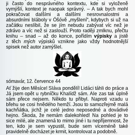
ji často do nesprávného kontextu, kde si vyloženě
vymýšlí, kontext je naopak správný. – A tak bych mohl
pokračovat dalšími a dalšími nesrovnalostmi a
absurdními bláboly v Óšóvě „myšlení“, kdybych si už na
začátku neslíbil, že se jím nebudu zabývat víc než je
zdrávo a víc než si zaslouží. Proto raději zmlknu, přečtu
knihu – snad – až do konce, pořídím
výpisky
a jistě
z těch
mých
výpisků vznikne jako vždy hodnotnější
spisek než autor zamýšlel.
sómavár, 12. července 44
Ať žije den Měsíce! Sláva pondělí! Lidáci táhli do práce a
Já jsem opět u rybníčku Khalídž sám. Ale zas tak úplně
sám přece nejsem. Někdo tu přibyl. Naproti vzadu u
břehu se cosi hnědého hemží. Jsou to samozřejmě malá
kachňátka, jichž je celé jedno neposedné a dovádivé
hejno. Škoda, že nemám dalekohled! Na pohled je to
sice milé, ale znamená to mimo jiné i tu nepříjemnost, že
ten, kdo je sem vypustil, bude sem víceméně také
pravidelně docházet je krmit, kontrolovat a podobně.