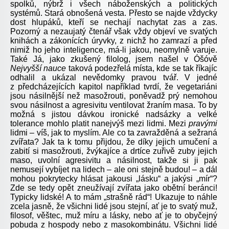
spolků, nýbrž i všech náboženských a politických
systémů. Stará obnošená vesta. Přesto se najde vždycky
dost hlupáků, kteří se nechají nachytat zas a zas.
Pozorný a nezaujatý čtenář však vždy objeví ve svatých
knihách a zákonících úryvky, z nichž ho zamrazí a před
nimiž ho jeho inteligence, má-li jakou, neomylně varuje.
Také Já, jako zkušený filolog, jsem našel v Óšóvě
Nejvyšší nauce
taková podezřelá místa, kde se tak říkajíc
odhalil a ukázal nevědomky pravou tvář. V jedné
z předcházejících kapitol například tvrdí, že vegetariáni
jsou násilnější než masožrouti, poněvadž prý nemohou
svou násilnost a agresivitu ventilovat žraním masa. To by
možná s jistou dávkou ironické nadsázky a velké
tolerance mohlo platit nanejvýš mezi lidmi. Mezi
pravými
lidmi – víš, jak to myslím. Ale co ta zavražděná a sežraná
zvířata? Jak ta k tomu přijdou, že díky jejich umučení a
zabití si masožrouti, žvýkajíce a drtíce zuřivě zuby jejich
maso, uvolní agresivitu a násilnost, takže si ji pak
nemusejí vybíjet na lidech – ale oni stejně budou! – a dál
mohou pokrytecky hlásat jakousi „lásku“ a jakýsi „mír“?
Zde se tedy opět zneužívají zvířata jako obětní beránci!
Typicky lidské! A to mám „strašně rád“! Ukazuje to náhle
zcela jasně, že všichni lidé jsou stejní, ať je to svatý muž,
filosof, věštec, muž míru a lásky, nebo ať je to obyčejný
pobuda z hospody nebo z masokombinátu. Všichni lidé