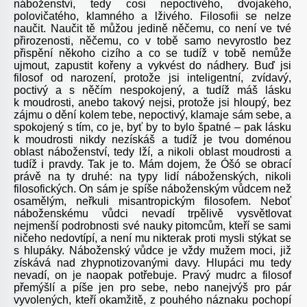
náboženství, tedy cosi nepoctivého, dvojakého,
polovičatého, klamného a lživého. Filosofii se nelze
naučit. Naučit tě můžou jedině něčemu, co není ve tvé
přirozenosti, něčemu, co v tobě samo nevyrostlo bez
přispění někoho cizího a co se tudíž v tobě nemůže
ujmout, zapustit kořeny a vykvést do nádhery. Buď jsi
filosof od narození, protože jsi inteligentní, zvídavý,
poctivý a s něčím nespokojený, a tudíž máš lásku
k moudrosti, anebo takový nejsi, protože jsi hloupý, bez
zájmu o dění kolem tebe, nepoctivý, klamaje sám sebe, a
spokojený s tím, co je, byť by to bylo špatné – pak lásku
k moudrosti nikdy nezískáš a tudíž je tvou doménou
oblast náboženství, tedy lží, a nikoli oblast moudrosti a
tudíž i pravdy. Tak je to. Mám dojem, že Óšó se obrací
právě na ty druhé: na typy lidí náboženských, nikoli
filosofických. On sám je spíše náboženským vůdcem než
osamělým, neřkuli misantropickým filosofem. Neboť
náboženskému vůdci nevadí trpělivě vysvětlovat
nejmenší podrobnosti své nauky pitomcům, kteří se sami
ničeho nedovtípí, a není mu nikterak proti mysli stýkat se
s hlupáky. Náboženský vůdce je vždy mužem moci, již
získává nad zhypnotizovanými davy. Hlupáci mu tedy
nevadí, on je naopak potřebuje. Pravý mudrc a filosof
přemýšlí a píše jen pro sebe, nebo nanejvýš pro pár
vyvolených, kteří okamžitě, z pouhého náznaku pochopí