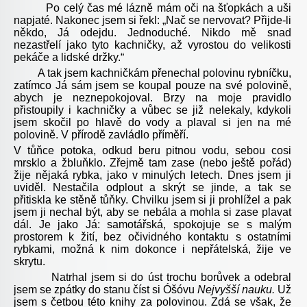
Po celý čas mé lázně mám oči na šťopkách a uši
napjaté. Nakonec jsem si řekl: „Nač se nervovat? Přijde-li
někdo, Já odejdu. Jednoduché. Nikdo mě snad
nezastřelí jako tyto kachničky, až vyrostou do velikosti
pekáče a lidské držky.“
A tak jsem kachničkám přenechal polovinu rybníčku,
zatímco Já sám jsem se koupal pouze na své polovině,
abych je neznepokojoval. Brzy na moje pravidlo
přistoupily i kachničky a vůbec se již nelekaly, kdykoli
jsem skočil po hlavě do vody a plaval si jen na mé
polovině. V přírodě zavládlo příměří.
V tůňce potoka, odkud beru pitnou vodu, sebou cosi
mrsklo a žbluňklo. Zřejmě tam zase (nebo ještě pořád)
žije nějaká rybka, jako v minulých letech. Dnes jsem ji
uviděl. Nestačila odplout a skrýt se jinde, a tak se
přitiskla ke stěně tůňky. Chvilku jsem si ji prohlížel a pak
jsem ji nechal být, aby se nebála a mohla si zase plavat
dál. Je jako Já: samotářská, spokojuje se s malým
prostorem k žití, bez očividného kontaktu s ostatními
rybkami, možná k nim dokonce i nepřátelská, žije ve
skrytu.
Natrhal jsem si do úst trochu borůvek a odebral
jsem se zpátky do stanu číst si Óšóvu
Nejvyšší nauku.
Už
jsem s četbou této knihy za polovinou. Zdá se však, že