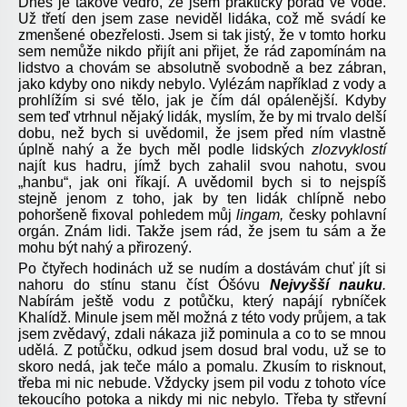
Dnes je takové vedro, že jsem prakticky pořád ve vodě.
Už třetí den jsem zase neviděl lidáka, což mě svádí ke
zmenšené obezřelosti. Jsem si tak jistý, že v tomto horku
sem nemůže nikdo přijít ani přijet, že rád zapomínám na
lidstvo a chovám se absolutně svobodně a bez zábran,
jako kdyby ono nikdy nebylo. Vylézám například z vody a
prohlížím si své tělo, jak je čím dál opálenější. Kdyby
sem teď vtrhnul nějaký lidák, myslím, že by mi trvalo delší
dobu, než bych si uvědomil, že jsem před ním vlastně
úplně nahý a že bych měl podle lidských
zlozvyklostí
najít kus hadru, jímž bych zahalil svou nahotu, svou
„hanbu“, jak oni říkají. A uvědomil bych si to nejspíš
stejně jenom z toho, jak by ten lidák chlípně nebo
pohoršeně fixoval pohledem můj
lingam,
česky pohlavní
orgán. Znám lidi. Takže jsem rád, že jsem tu sám a že
mohu být nahý a přirozený.
Po čtyřech hodinách už se nudím a dostávám chuť jít si
nahoru do stínu stanu číst Óšóvu
Nejvyšší nauku
.
Nabírám ještě vodu z potůčku, který napájí rybníček
Khalídž. Minule jsem měl možná z této vody průjem, a tak
jsem zvědavý, zdali nákaza již pominula a co to se mnou
udělá. Z potůčku, odkud jsem dosud bral vodu, už se to
skoro nedá, jak teče málo a pomalu. Zkusím to risknout,
třeba mi nic nebude. Vždycky jsem pil vodu z tohoto více
tekoucího potoka a nikdy mi nic nebylo. Třeba ty střevní