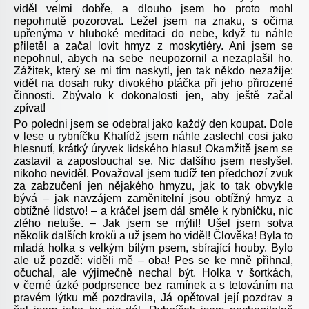
viděl velmi dobře, a dlouho jsem ho proto mohl
nepohnutě pozorovat. Ležel jsem na znaku, s očima
upřenýma v hluboké meditaci do nebe, když tu náhle
přiletěl a začal lovit hmyz z moskytiéry. Ani jsem se
nepohnul, abych na sebe neupozornil a nezaplašil ho.
Zážitek, který se mi tím naskytl, jen tak někdo nezažije:
vidět na dosah ruky divokého ptáčka při jeho přirozené
činnosti. Zbývalo k dokonalosti jen, aby ještě začal
zpívat!
Po poledni jsem se odebral jako každý den koupat. Dole
v lese u rybníčku Khalídž jsem náhle zaslechl cosi jako
hlesnutí, krátký úryvek lidského hlasu! Okamžitě jsem se
zastavil a zaposlouchal se. Nic dalšího jsem neslyšel,
nikoho neviděl. Považoval jsem tudíž ten předchozí zvuk
za zabzučení jen nějakého hmyzu, jak to tak obvykle
bývá – jak navzájem zaměnitelní jsou obtížný hmyz a
obtížné lidstvo! – a kráčel jsem dál směle k rybníčku, nic
zlého netuše. – Jak jsem se mýlil! Ušel jsem sotva
několik dalších kroků a už jsem ho viděl! Člověka!
Byla to
mladá holka s velkým bílým psem, sbírající houby. Bylo
ale už pozdě: viděli mě – oba! Pes se ke mně přihnal,
očuchal, ale výjimečně nechal být. Holka v šortkách,
v černé úzké podprsence bez ramínek a s tetováním na
pravém lýtku mě pozdravila, Já opětoval její pozdrav a