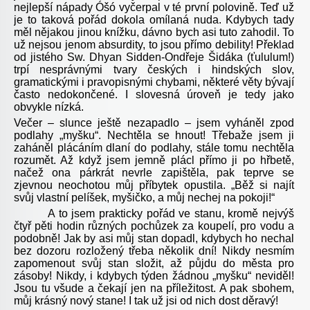
nejlepší nápady Óšó vyčerpal v té první polovině. Teď už
je to taková pořád dokola omílaná nuda. Kdybych tady
měl nějakou jinou knížku, dávno bych asi tuto zahodil. To
už nejsou jenom absurdity, to jsou přímo debility! Překlad
od jistého Sw. Dhyan Sidden-Ondřeje Šidáka (ťululum!)
trpí nesprávnými tvary českých i hindských slov,
gramatickými i pravopisnými chybami, některé věty bývají
často nedokončené. I slovesná úroveň je tedy jako
obvykle nízká.
Večer – slunce ještě nezapadlo – jsem vyháněl zpod
podlahy „myšku“. Nechtěla se hnout! Třebaže jsem ji
zaháněl plácáním dlaní do podlahy, stále tomu nechtěla
rozumět. Až když jsem jemně plácl přímo ji po hřbetě,
načež ona párkrát nevrle zapištěla, pak teprve se
zjevnou neochotou můj příbytek opustila. „Běž si najít
svůj vlastní pelíšek, myšičko, a můj nechej na pokoji!“
A to jsem prakticky pořád ve stanu, kromě nejvýš
čtyř pěti hodin různých pochůzek za koupelí, pro vodu a
podobně! Jak by asi můj stan dopadl, kdybych ho nechal
bez dozoru rozložený třeba několik dní! Nikdy nesmím
zapomenout svůj stan složit, až půjdu do města pro
zásoby! Nikdy, i kdybych týden žádnou „myšku“ neviděl!
Jsou tu všude a čekají jen na příležitost. A pak sbohem,
můj krásný nový stane! I tak už jsi od nich dost děravý!