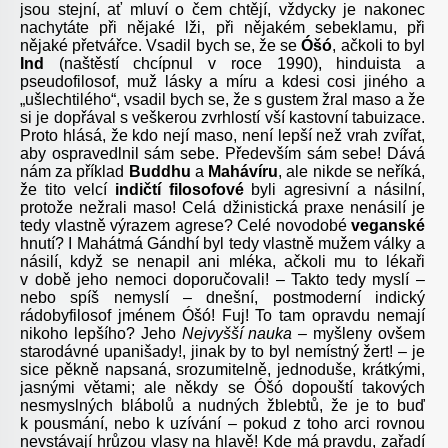
jsou stejní, ať mluví o čem chtějí, vždycky je nakonec
nachytáte při nějaké lži, při nějakém sebeklamu, při
nějaké přetvářce. Vsadil bych se, že se
Óšó
, ačkoli to byl
Ind
(naštěstí chcípnul v roce 1990), hinduista a
pseudofilosof, muž lásky a míru a kdesi cosi jiného a
„ušlechtilého“, vsadil bych se, že s gustem žral maso a že
si je dopřával s veškerou zvrhlostí vší kastovní tabuizace.
Proto hlásá, že kdo nejí maso, není lepší než vrah zvířat,
aby ospravedlnil sám sebe. Především sám sebe! Dává
nám za příklad
Buddhu
a
Mahávíru
, ale nikde se neříká,
že tito velcí
indičtí filosofové
byli agresivní a násilní,
protože nežrali maso! Celá džinistická praxe nenásilí je
tedy vlastně výrazem agrese? Celé novodobé
veganské
hnutí? I Mahátmá Gándhí byl tedy vlastně mužem války a
násilí, když se nenapil ani mléka, ačkoli mu to lékaři
v době jeho nemoci doporučovali! – Takto tedy myslí –
nebo spíš nemyslí – dnešní, postmoderní indický
rádobyfilosof jménem Óšó! Fuj! To tam opravdu nemají
nikoho lepšího? Jeho
Nejvyšší
nauka –
myšleny ovšem
starodávné upanišady!, jinak by to byl nemístný žert! – je
sice pěkně napsaná, srozumitelně, jednoduše, krátkými,
jasnými větami; ale někdy se Óšó dopouští takových
nesmyslných blábolů a nudných žblebtů, že je to buď
k pousmání, nebo k uzívání – pokud z toho arci rovnou
nevstávají hrůzou vlasy na hlavě! Kde má pravdu, zařadí