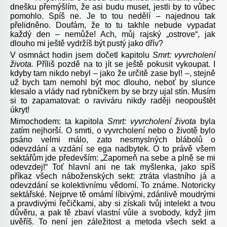
dnešku přemýšlím, že asi budu muset, jestli by to vůbec
pomohlo. Spíš ne. Je to tou nedělí – najednou tak
přelidněno. Doufám, že to tu takhle nebude vypadat
každý den – nemůže! Ach, můj rajský „ostrove“, jak
dlouho mi ještě vydržíš být pustý jako dřív?
V osmnáct hodin jsem dočetl kapitolu
Smrt: vyvrcholení
života.
Příliš pozdě na to jít se ještě pokusit vykoupat. I
kdyby tam nikdo nebyl – jako že určitě zase byl! –, stejně
už bych tam nemohl být moc dlouho, neboť by slunce
klesalo a vlády nad rybníčkem by se brzy ujal stín. Musím
si to zapamatovat: o raviváru nikdy raději neopouštět
úkryt!
Mimochodem: ta kapitola
Smrt: vyvrcholení života
byla
zatím nejhorší. O smrti, o vyvrcholení nebo o životě bylo
psáno velmi málo, zato nesmyslných blábolů o
odevzdání a vzdání se ega nadbytek. O to právě všem
sektářům jde především: „Zapomeň na sebe a plně se mi
odevzdej!“ Toť hlavní ani ne tak myšlenka, jako spíš
příkaz všech náboženských sekt: ztráta vlastního já a
odevzdání se kolektivnímu vědomí. To známe. Notoricky
sektářské. Nejprve tě omámí líbivými, zdánlivě moudrými
a pravdivými řečičkami, aby si získali tvůj intelekt a tvou
důvěru, a pak tě zbaví vlastní vůle a svobody, když jim
uvěříš. To není jen záležitost a metoda všech sekt a