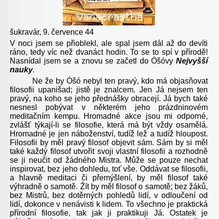
šukravár, 9. července 44
V noci jsem se přioblekl, ale spal jsem dál až do devíti
ráno, tedy víc než dvanáct hodin. To se to spí v přírodě!
Nasnídal jsem se a znovu se začetl do Óšóvy
Nejvyšší
nauky
.
Ne že by Óšó nebyl ten pravý, kdo má objasňovat
filosofii upanišad; jistě je znalcem. Jen Já nejsem ten
pravý, na koho se jeho přednášky obracejí. Já bych také
nesnesl pobývat v některém jeho prázdninovém
meditačním kempu. Hromadné akce jsou mi odporné,
zvlášť týkají-li se filosofie, která má být vždy osamělá.
Hromadné je jen náboženství, tudíž lež a tudíž hloupost.
Filosofii by měl pravý filosof objevit sám. Sám by si měl
také každý filosof utvořit svoji vlastní filosofii a rozhodně
se ji neučit od žádného Mistra. Může se pouze nechat
inspirovat, bez jeho dohledu, toť vše. Oddávat se filosofii,
a hlavně meditaci či přemýšlení, by měl filosof také
výhradně o samotě. Žít by měl filosof o samotě; bez žáků,
bez Mistrů, bez dotěrných pohledů lidí, v odloučení od
lidí, dokonce v nenávisti k lidem. To všechno je praktická
přírodní filosofie, tak jak ji praktikuji Já. Ostatek je