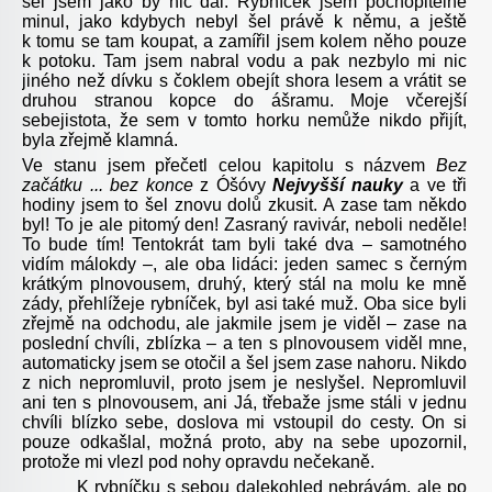
šel jsem jako by nic dál. Rybníček jsem pochopitelně
minul, jako kdybych nebyl šel právě k němu, a ještě
k tomu se tam koupat, a zamířil jsem kolem něho pouze
k potoku. Tam jsem nabral vodu a pak nezbylo mi nic
jiného než dívku s čoklem obejít shora lesem a vrátit se
druhou stranou kopce do ášramu. Moje včerejší
sebejistota, že sem v tomto horku nemůže nikdo přijít,
byla zřejmě klamná.
Ve stanu jsem přečetl celou kapitolu s názvem
Bez
začátku ... bez konce
z Óšóvy
Nejvyšší nauky
a ve tři
hodiny jsem to šel znovu dolů zkusit. A zase tam někdo
byl! To je ale pitomý den! Zasraný ravivár, neboli neděle!
To bude tím! Tentokrát tam byli také dva – samotného
vidím málokdy –, ale oba lidáci: jeden samec s černým
krátkým plnovousem, druhý, který stál na molu ke mně
zády, přehlížeje rybníček, byl asi také muž. Oba sice byli
zřejmě na odchodu, ale jakmile jsem je viděl – zase na
poslední chvíli, zblízka – a ten s plnovousem viděl mne,
automaticky jsem se otočil a šel jsem zase nahoru. Nikdo
z nich nepromluvil, proto jsem je neslyšel. Nepromluvil
ani ten s plnovousem, ani Já, třebaže jsme stáli v jednu
chvíli blízko sebe, doslova mi vstoupil do cesty. On si
pouze odkašlal, možná proto, aby na sebe upozornil,
protože mi vlezl pod nohy opravdu nečekaně.
K rybníčku s sebou dalekohled nebrávám, ale po