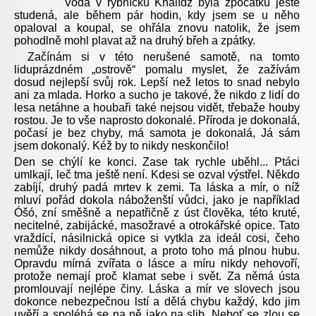
Voda v rybníčku Khalídž byla zpočátku ještě
studená, ale během pár hodin, kdy jsem se u něho
opaloval a koupal, se ohřála znovu natolik, že jsem
pohodlně mohl plavat až na druhý břeh a zpátky.
Začínám si v této nerušené samotě, na tomto
liduprázdném „ostrově“ pomalu myslet, že zažívám
dosud nejlepší svůj rok. Lepší než letos to snad nebylo
ani za mlada. Horko a sucho je takové, že nikdo z lidí do
lesa netáhne a houbaři také nejsou vidět, třebaže houby
rostou. Je to vše naprosto dokonalé. Příroda je dokonalá,
počasí je bez chyby, má samota je dokonalá, Já sám
jsem dokonalý. Kéž by to nikdy neskončilo!
Den se chýlí ke konci. Zase tak rychle uběhl... Ptáci
umlkají, leč tma ještě není. Kdesi se ozval výstřel. Někdo
zabíjí, druhý padá mrtev k zemi. Ta láska a mír, o níž
mluví pořád dokola náboženští vůdci, jako je například
Óšó, zní směšně a nepatřičně z úst člověka
,
této kruté,
necitelné, zabijácké, masožravé a otrokářské opice. Tato
vraždící, násilnická opice si vytkla za ideál cosi, čeho
nemůže nikdy dosáhnout, a proto toho má plnou hubu.
Opravdu mírná zvířata o lásce a míru nikdy nehovoří,
protože nemají proč klamat sebe i svět. Za němá ústa
promlouvají nejlépe činy. Láska a mír ve slovech jsou
dokonce nebezpečnou lstí a dělá chybu každý, kdo jim
uvěří a spoléhá se na ně jako na slib. Neboť se zlou se