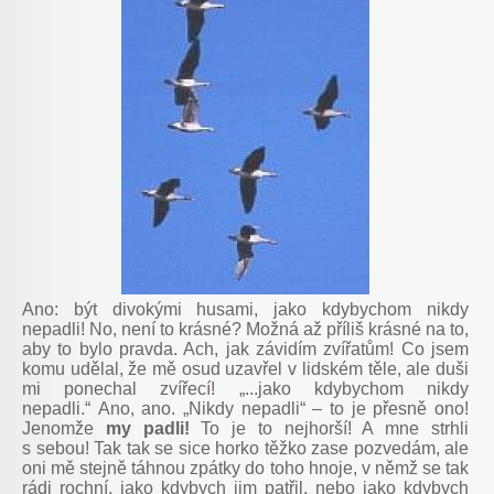
Ano: být divokými husami, jako kdybychom nikdy
nepadli! No, není to krásné? Možná až příliš krásné na to,
aby to bylo pravda. Ach, jak závidím zvířatům! Co jsem
komu udělal, že mě osud uzavřel v lidském těle, ale duši
mi ponechal zvířecí! „...jako kdybychom nikdy
nepadli.“ Ano, ano. „Nikdy nepadli“ – to je přesně ono!
Jenomže
my padli!
To je to nejhorší! A mne strhli
s sebou! Tak tak se sice horko těžko zase pozvedám, ale
oni mě stejně táhnou zpátky do toho hnoje, v němž se tak
rádi rochní, jako kdybych jim patřil, nebo jako kdybych