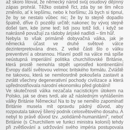
až skoro litovat, že německý národ svůj osudový dějinný
zápas prohrál. Těžko ostatně říct, zda by se tím něco
změnilo, ať k lepšímu, nebo k horšímu; Já bych si tipnul,
že by se nestalo vůbec nic; že by to stejně dopadlo
špatně, dříve či později určitě; nakonec by vývoj stejně
došel tam, kde jsme teď; lidi jsou totiž lidi, i když se
nakrásně považují za rádoby árijské nadlidi – tím hůř.
Nebyla to však primárně dobyvačná válka, jak je
německá účast ve druhé světové válce
dezinterpretována dnes. Z velké části šlo o válku
preventivní a obrannou. Hlavní podíl na válce má spíše
neústupná imperiální politika churchillovské Británie,
která prostě nemohla strpět uprostřed kontinentální
Evropy další světovou velmoc britského formátu. Zvláště
ne takovou, která se nemilosrdně pokoušela zastavit a
zvrátit všechny degenerativní pochody civilizace a která
upřednostňovala národní ekonomiku před globální!
Ve skutečnosti válka nezačala nacistickým útokem na
Polsko, jak se dnes tvrdí, ale až následným vyhlášením
války Británie Německu! Na to by se nemělo zapomínat!
Británie musela mít opravdu pádný důvod, aby
rozpoutala takový šílený podnik celosvětového dosahu. A
nebyl to právě důvod tzv. „solidárně-humanitární“, neboť
Británie (s Churchillem ve funkci ministra kolonií) tehdy
při zvětšování a udržování svého impéria postupovala