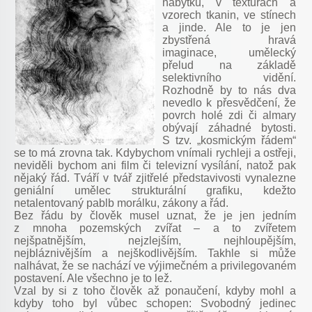
nábytku, v texturách a
vzorech tkanin, ve stínech
a jinde. Ale to je jen
zbystřená hravá
imaginace, umělecký
přelud na základě
selektivního vidění.
Rozhodně by to nás dva
nevedlo k přesvědčení, že
povrch holé zdi či almary
obývají záhadné bytosti.
S tzv. „kosmickým řádem“
se to má zrovna tak. Kdybychom vnímali rychleji a ostřeji,
neviděli bychom ani film či televizní vysílání, natož pak
nějaký řád. Tváří v tvář zjitřelé představivosti vynalezne
geniální umělec strukturální grafiku, kdežto
netalentovaný pablb morálku, zákony a řád.
Bez řádu by člověk musel uznat, že je jen jedním
z mnoha pozemských zvířat – a to zvířetem
nejšpatnějším, nejzlejším, nejhloupějším,
nejbláznivějším a nejškodlivějším. Takhle si může
nalhávat, že se nachází ve výjimečném a privilegovaném
postavení. Ale všechno je to lež.
Vzal by si z toho člověk až ponaučení, kdyby mohl a
kdyby toho byl vůbec schopen: Svobodný jedinec