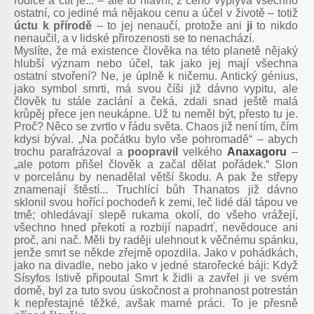
rodiče a ctít je... – ale to hlavní, z čeho vyplývá všechno
ostatní, co jediné má nějakou cenu a účel v životě – totiž
úctu k přírodě
– to jej nenaučí, protože ani
ji
to nikdo
nenaučil, a v lidské přirozenosti se to nenachází.
Myslíte, že má existence člověka na této planetě nějaký
hlubší význam nebo účel, tak jako jej mají všechna
ostatní stvoření? Ne, je úplně k ničemu. Antický génius,
jako symbol smrti, má svou číši již dávno vypitu, ale
člověk tu stále zaclání a čeká, zdali snad ještě malá
krůpěj přece jen neukápne. Už tu neměl být, přesto tu je.
Proč? Něco se zvrtlo v řádu světa. Chaos již není tím, čím
kdysi býval. „Na počátku bylo vše pohromadě“ – abych
trochu parafrázoval a
poopravil
velkého
Anaxagoru
–
„ale potom přišel člověk a začal dělat pořádek.“ Slon
v porcelánu by nenadělal větší škodu. A pak že střepy
znamenají štěstí... Truchlící bůh Thanatos již dávno
sklonil svou hořící pochodeň k zemi, leč lidé dál tápou ve
tmě; ohledávají slepě rukama okolí, do všeho vrážejí,
všechno hned překotí a rozbijí napadrť, nevědouce ani
proč, ani nač. Měli by raději ulehnout k věčnému spánku,
jenže smrt se někde zřejmě opozdila. Jako v pohádkách,
jako na divadle, nebo jako v jedné starořecké báji: Když
Sísyfos lstivě připoutal Smrt k židli a zavřel ji ve svém
domě, byl za tuto svou úskočnost a prohnanost potrestán
k nepřestajné těžké, avšak marné práci. To je přesně