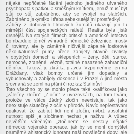
nějaké nepříčetné řádění jednoho jediného uřvaného
psychopata s patkou a směšným knírkem, jemuž musí být
stůj co stůj zabráněno, aby se vybíjel na slabších.
Zabráněno jakýmikoli třeba sebekrutějšími prostředky!
Záběry z dobových filmových žurnálů ukazují jen tu
mírnější část spojeneckých náletů. Realita byla jistě
drsnější. Na starých filmech britské a americké letectvo
bombarduje téměř výhradně německé železnice, mosty
či továrny, ale ty záměrně ničivější zápalné fosforové
několikatunové pumy přece zabíjely hlavně civilisty
v obytných domech a sklepeních – ženy, děti, starce,
nemocné, zraněné, vězně, totálně nasazené zahraniční
dělníky... Taková je zkrátka pravda. Vzpomeňme jen na
Drážďany, však bomby určené jim dopadaly a
vybuchovaly a zabíjely dokonce i v Praze! A jiná města
srovnaná se zemí na přání či rozkaz Stalinův!
Toto všechno by se mohlo přece také kvalifikovat jako
„válečný zločin“. „Zločin“ v uvozovkách, na tom trvám,
protože ve válce žádný zločin neexistuje, tak jako
neexistuje skutečný zločin v přírodě. Navíc nepřestávám
opakovat, že zabíjet lidi není zločin, nýbrž absolutní
nutnost; spíš je zločinem nechat je naživu. A vůbec
největším válečným „zločinem“ se nestaly nějaké
německé vojenské operace, jak by se mohl domýšlet
průměrný ahistorický ignorant naší poválečné doby, ale