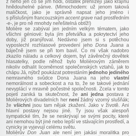
z něho jen co se jim hodí, ostatek přehlížejí jako krajinu
hnědouhelné pánve. (Mimochodem: už jenom taková
maličkost, jako je správně napsat jeho jméno i
s příslušným francouzským
accent grave
nad prostředním
-e-, je pro ně mnohdy neřešitelná obtíž!)
Molière se zabýval jen jedním velkým tématem, jako
všichni géniové: byla jím přetvářka a pokrytectví jeho
doby, již pranýřoval. Nedávno jsem si s potěchou
vyposlechl rozhlasové provedení jeho
Dona Juana
a
báječně jsem se při tom bavil. Co mi však nadobro
zkazilo náladu a celkový dojem, byl závěrečný dovětek
hlasatelky, podle něhož bylo Molièrovým záměrem
nikoliv odhalit licoměrnost společenských vztahů, jak to
chápu Já, nýbrž poukázat potrestáním
jednoho jediného
nemravného svůdce Dona Juana na jeho
vlastní
nemorálnost a sobeckost a na to, že se takové jednání
nevyplácí v mravně počestné společnosti. Zcela v tomto
pojetí zaniká ta skutečnost, že
ani
jedna
postava z
Molièrových divadelních her
není
žádný vzorný slušňák;
že
všichni
jsou tam nějak zkažení. Jako v životě. Ani
hlavní postavy nejsou jiné. Ty jsou však alespoň
sympatické tím, že se neskrývají se svými pocity, které
ani nemohou být jiné nebo lepší ve stávajícím prostředí, a
cynicky je vyjevují celému světu.
Molièrův
Don Juan
ale není jen jakási moralitka pro