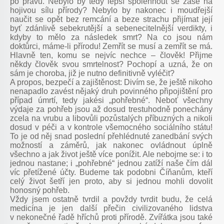
po právu. Nebylo by tedy lepší spolehnout se zase na
hojivou sílu přírody? Nebylo by nakonec i moudřejší
naučit se opět bez remcání a beze strachu přijímat její
byť zdánlivě sebekrutější a sebenecitelnější verdikty, i
kdyby to mělo za následek smrt? Na co jsou nám
doktůrci, máme-li přírodu! Zemřít se musí a zemřít se má.
Hlavně ten, komu se nejvíc nechce – člověk! Přijme
někdy člověk svou smrtelnost? Pochopí a uzná, že on
sám je choroba, již je nutno definitivně vyléčit?
A propos, bezpečí a zajištěnost: Divím se, že ještě nikoho
nenapadlo zavést nějaký druh povinného připojištění pro
případ úmrtí, tedy jakési „pohřebné“. Neboť všechny
výdaje za pohřeb jsou až dosud trestuhodně ponechány
zcela na vrubu a libovůli pozůstalých příbuzných a nikoli
dosud v péči a v kontrole všemocného sociálního státu!
To je od něj snad poslední přehlédnuté zanedbání svých
možností a záměrů, jak nakonec ovládnout úplně
všechno a jak život ještě více ponížit. Ale nebojme se: i to
jednou nastane; i „pohřebné“ jednou zatíží naše čím dál
víc přetížené účty. Budeme tak podobni Číňanům, kteří
celý život šetří jen proto, aby si jednou mohli dovolit
honosný pohřeb.
Vždy jsem ostatně tvrdil a povždy tvrdit budu, že celá
medicína je jen další přečin civilizovaného lidstva
v nekonečné řadě hříchů proti přírodě. Zvířátka jsou také