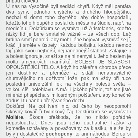
případ člověka.
U nás na Vysočině byli sedláci chytří. Když měl pantáta
dva syny, jednoho chytrého a druhého hloupějšího,
nechal si doma toho chytrého, aby dobře hospodařil,
kdežto toho hloupého poslal do města na študie, např. na
medicínu. Doktůrkům se vysmíval už Aristofanés, kdežto
nízký lid je bere smrtelně vážně – za všech dob. Leč
hrdina smrtí pohrdá, aby mohl lépe bojovat, vysmívá se jí,
kráčí jí směle v ústrety. Každou bolístku, každou nemoc
tají jako svou nejhorší, nejhanebnější slabost. Zatajuje ji
a bolest ignoruje, snaží se na ni nemyslit. Jeho heslem je
motto amerických mariňáků: BOLEST JE SLABOST
OPOUŠTĚJÍCÍ TĚLO. A když ho zákeřná choroba přece
jen dostihne a přemůže a sklátí nenapravitelně
churavějícího na doživotní lože, pak má vždy při ruce
poslední univerzální lék na všechny bolesti světa –
velkou číši bolehlavu. A má-li jakého přítele, tož ten jistě
milerád přispěchá s milosrdným polštářem, aby konečně
zadusil tu hanbu přerývaného dechu.
Doktůrci! Na co! Není nic, od čeho by neodpomohl
šikovný kovář či bylinkový čaj. Doktůrkům se vysmíval i
Molière
. Škoda přeškoda, že ho nikdo pořádně
neposlouchal. Dnes jsou jeho duchaplné frašky a
komedie uznávány a považovány za klasiku, ale že by
byly i dostatečně
pochopeny
, to ani náhodou. Berou si