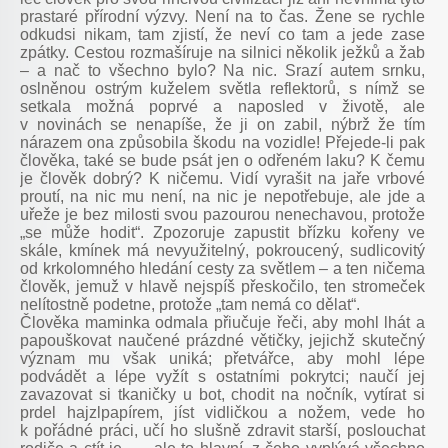
prastaré přírodní výzvy. Není na to čas. Žene se rychle
odkudsi nikam, tam zjistí, že neví co tam a jede zase
zpátky. Cestou rozmašíruje na silnici několik ježků a žab
– a nač to všechno bylo? Na nic. Srazí autem srnku,
oslněnou ostrým kuželem světla reflektorů, s nímž se
setkala možná poprvé a naposled v životě, ale
v novinách se nenapíše, že ji on zabil, nýbrž že tím
nárazem ona způsobila škodu na vozidle! Přejede-li pak
člověka, také se bude psát jen o odřeném laku? K čemu
je člověk dobrý? K ničemu. Vidí vyrašit na jaře vrbové
proutí, na nic mu není, na nic je nepotřebuje, ale jde a
uřeže je bez milosti svou pazourou nenechavou, protože
„se může hodit“. Zpozoruje zapustit břízku kořeny ve
skále, kmínek má nevyužitelný, pokroucený, sudlicovitý
od krkolomného hledání cesty za světlem – a ten ničema
člověk, jemuž v hlavě nejspíš přeskočilo, ten stromeček
nelítostně podetne, protože „tam nemá co dělat“.
Člověka maminka odmala přiučuje řeči, aby mohl lhát a
papouškovat naučené prázdné větičky, jejichž skutečný
význam mu však uniká; přetvářce, aby mohl lépe
podvádět a lépe vyžít s ostatními pokrytci; naučí jej
zavazovat si tkaničky u bot, chodit na nočník, vytírat si
prdel hajzlpapírem, jíst vidličkou a nožem, vede ho
k pořádné práci, učí ho slušně zdravit starší, poslouchat