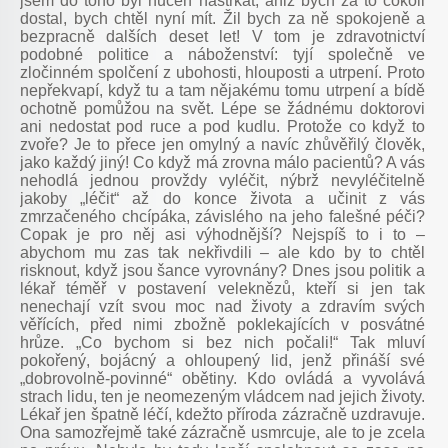
jsem do toho byl nucen nastrkat, aniž bych za to cokoli
dostal, bych chtěl nyní mít. Žil bych za ně spokojeně a
bezpracně dalších deset let! V tom je zdravotnictví
podobné politice a náboženství: tyjí společně ve
zločinném spolčení z ubohosti, hlouposti a utrpení. Proto
nepřekvapí, když tu a tam nějakému tomu utrpení a bídě
ochotně pomůžou na svět. Lépe se žádnému doktorovi
ani nedostat pod ruce a pod kudlu. Protože co když to
zvoře? Je to přece jen omylný a navíc zhůvěřilý člověk,
jako každý jiný! Co když má zrovna málo pacientů? A vás
nehodlá jednou provždy vyléčit, nýbrž nevyléčitelně
jakoby „léčit“ až do konce života a učinit z vás
zmrzačeného chcípáka, závislého na jeho falešné péči?
Copak je pro něj asi výhodnější? Nejspíš to i to –
abychom mu zas tak nekřivdili – ale kdo by to chtěl
risknout, když jsou šance vyrovnány? Dnes jsou politik a
lékař téměř v postavení veleknězů, kteří si jen tak
nenechají vzít svou moc nad životy a zdravím svých
věřících, před nimi zbožně poklekajících v posvátné
hrůze. „Co bychom si bez nich počali!“ Tak mluví
pokořený, bojácný a ohloupený lid, jenž přináší své
„dobrovolně-povinné“ obětiny. Kdo ovládá a vyvolává
strach lidu, ten je neomezeným vládcem nad jejich životy.
Lékař jen špatně léčí, kdežto příroda zázračně uzdravuje.
Ona samozřejmě také zázračně usmrcuje, ale to je zcela