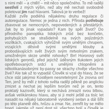
s nimi měl – a chtěl! – mít něco společného. To mě raději
sestřelí
z mých výšin, než aby mě nechali svobodně
poletovat
jim
nad hlavami. Taková je to verbež!
Každé zvíře podléhá nějakému druhu regulace či
autoregulace. Nemoc je jedna z nich. Příroda
potřebuje
zbavovat se nemocných, nepovedených a přestárlých.
Jak by to jinak vypadalo? Kam by spěl život? Do
přírodního panoptika lidských zrůd bez končetin,
pohybujících se strašidelně na svých pojízdných
vozítkách, cvakajících výhrůžně svým umělým chrupem,
vrzajících děsivě svými umělými klouby a
probodávajících svět živých svým mrtvolným zrakem,
umožněným skrze umělé rohovky? Brr! Hororový svět
lidských gerontů, před jejichž úděsným tlukotem jejich
opotřebovaných srdcí s umělými chlopněmi a
několikanásobnými by-passy se strachy chvěje všechno
živé? Ale tak už to vypadá! Člověk si vzal do hlavy, že se
chce stát jakýmsi Kostějem nesmrtelným! Že zrovna on!
Ten, jenž by měl z tohoto světa raději pěkně po anglicku
zmizet a nechat jej lepším tvorům než je on, tento
proklatý kazisvět, který si nechává zmrazit svou blbou,
avšak velikánskou hlavu, aby si ji mohl ještě za tisíc let
nasadit na nějaký laboratorně vyrobený
seitan
a dál šířit
po této planetě děs, hrůzu a zmar. Ne, zemřít by se mělo
hned, jakmile už není dost sil, všechno bolí a člověk je