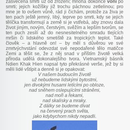
zasvěcena smrti už od zrození; mnohá dokonce
voní
po
smrti; jejich kožíšky již trochu páchnou zetlelinou; pro
mne je to ovšem vůně, rád ji čichám, protože za živa je
ten pach ještě jemný, libý, teprve po smrti, kdy se jejich
tělíčka transformují a země si je vstřebá, aby znovu dala
život jiným, novým, čerstvým, svěžím a lepším tvorům, se
ten puch zesílí až do nesnesitelného smradu tlejících
mršin či lidského smetiště za tropických teplot. Také
člověk – a hlavně on! – by měl s důvěrou ve své
zmrtvýchvstání odevzdat své nepodařené tělo matičce
Zemi a těšit se, že z něj snad v příštím životě velká
příroda udělá dokonalejšího tvora. Vietnamský básník
Ndien Khak Hien napsal tyto překrásné verše, jež by si
měli lidé vštípit a denně si je opakovat:
V našem budoucím životě
už nebudeme lidskými bytostmi,
jen divokými husami letícími po obloze,
nad sněhem oslepujícími stráněmi,
nad moři a řekami,
nad skalisky a mraky.
Z dálky se budeme dívat
na červený prach světa,
jako kdybychom nikdy nepadli.