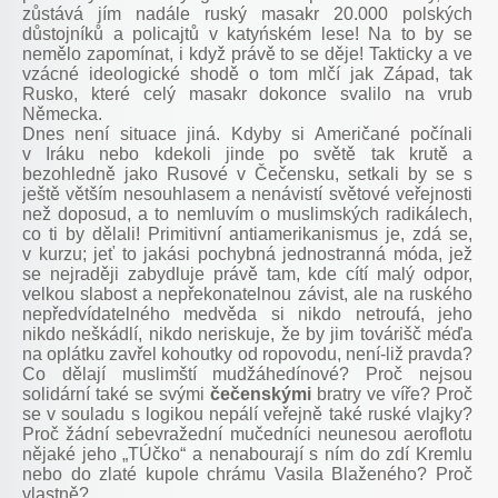
zůstává jím nadále ruský masakr 20.000 polských
důstojníků a policajtů v katyńském lese! Na to by se
nemělo zapomínat, i když právě to se děje! Takticky a ve
vzácné ideologické shodě o tom mlčí jak Západ, tak
Rusko, které celý masakr dokonce svalilo na vrub
Německa.
Dnes není situace jiná. Kdyby si Američané počínali
v Iráku nebo kdekoli jinde po světě tak krutě a
bezohledně jako Rusové v Čečensku, setkali by se s
ještě větším nesouhlasem a nenávistí světové veřejnosti
než doposud, a to nemluvím o muslimských radikálech,
co ti by dělali! Primitivní antiamerikanismus je, zdá se,
v kurzu; jeť to jakási pochybná jednostranná móda, jež
se nejraději zabydluje právě tam, kde cítí malý odpor,
velkou slabost a nepřekonatelnou závist, ale na ruského
nepředvídatelného medvěda si nikdo netroufá, jeho
nikdo neškádlí, nikdo neriskuje, že by jim továrišč méďa
na oplátku zavřel kohoutky od ropovodu, není-liž pravda?
Co dělají muslimští mudžáhedínové? Proč nejsou
solidární také se svými
čečenskými
bratry ve víře? Proč
se v souladu s logikou nepálí veřejně také ruské vlajky?
Proč žádní sebevražední mučedníci neunesou aeroflotu
nějaké jeho „TÚčko“ a nenabourají s ním do zdí Kremlu
nebo do zlaté kupole chrámu Vasila Blaženého? Proč
vlastně?