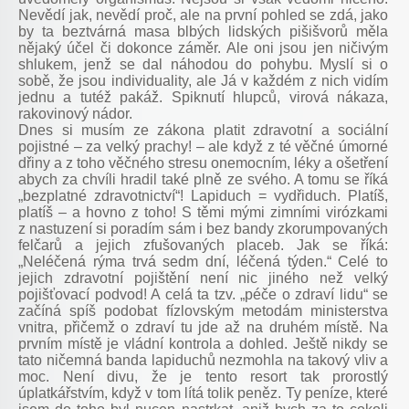
Nevědí jak, nevědí proč, ale na první pohled se zdá, jako
by ta beztvárná masa blbých lidských pišišvorů měla
nějaký účel či dokonce záměr. Ale oni jsou jen ničivým
shlukem, jenž se dal náhodou do pohybu. Myslí si o
sobě, že jsou individuality, ale Já v každém z nich vidím
jednu a tutéž pakáž. Spiknutí hlupců, virová nákaza,
rakovinový nádor.
Dnes si musím ze zákona platit zdravotní a sociální
pojistné – za velký prachy! – ale když z té věčné úmorné
dřiny a z toho věčného stresu onemocním, léky a ošetření
abych za chvíli hradil také plně ze svého. A tomu se říká
„bezplatné zdravotnictví“! Lapiduch = vydřiduch. Platíš,
platíš – a hovno z toho! S těmi mými zimními virózkami
z nastuzení si poradím sám i bez bandy zkorumpovaných
felčarů a jejich zfušovaných placeb. Jak se říká:
„Neléčená rýma trvá sedm dní, léčená týden.“ Celé to
jejich zdravotní pojištění není nic jiného než velký
pojišťovací podvod! A celá ta tzv. „péče o zdraví lidu“ se
začíná spíš podobat fízlovským metodám ministerstva
vnitra, přičemž o zdraví tu jde až na druhém místě. Na
prvním místě je vládní kontrola a dohled. Ještě nikdy se
tato ničemná banda lapiduchů nezmohla na takový vliv a
moc. Není divu, že je tento resort tak prorostlý
úplatkářstvím, když v tom lítá tolik peněz. Ty peníze, které