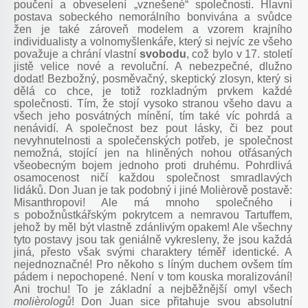
poučení a obveselení „vznešené“ společnosti. Hlavní
postava sobeckého nemorálního bonvivána a svůdce
žen je také zároveň modelem a vzorem krajního
individualisty a volnomyšlenkáře, který si nejvíc ze všeho
považuje a chrání vlastní
svobodu
, což bylo v 17. století
jistě velice nové a revoluční. A nebezpečné, dlužno
dodat! Bezbožný, posměvačný, skeptický zlosyn, který si
dělá co chce, je totiž rozkladným prvkem každé
společnosti. Tím, že stojí vysoko stranou všeho davu a
všech jeho posvátných mínění, tím také víc pohrdá a
nenávidí. A společnost bez pout lásky, či bez pout
nevyhnutelnosti a společenských potřeb, je společnost
nemožná, stojící jen na hliněných nohou otřásaných
všeobecným bojem jednoho proti druhému. Pohrdlivá
osamocenost ničí každou společnost smradlavých
lidáků. Don Juan je tak podobný i jiné Molièrově postavě:
Misanthropovi! Ale má mnoho společného i
s pobožnůstkářským pokrytcem a nemravou Tartuffem,
jehož by měl být vlastně zdánlivým opakem! Ale všechny
tyto postavy jsou tak geniálně vykresleny, že jsou každá
jiná, přesto však svými charaktery téměř identické. A
nejednoznačné! Pro někoho s líným duchem ovšem tím
pádem i nepochopené. Není v tom kouska moralizování!
Ani trochu! To je základní a nejběžnější omyl všech
molièrologů
!
Don Juan sice přitahuje svou absolutní