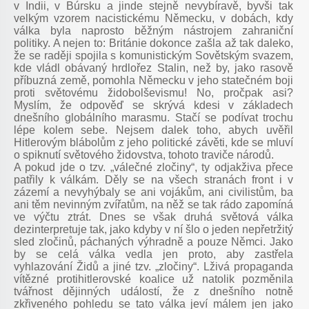
v Indii, v Búrsku a jinde stejně nevybíravě, byvši tak
velkým vzorem nacistickému Německu, v dobách, kdy
válka byla naprosto běžným nástrojem zahraniční
politiky. A nejen to: Británie dokonce zašla až tak daleko,
že se raději spojila s komunistickým Sovětským svazem,
kde vládl obávaný hrdlořez Stalin, než by, jako rasově
příbuzná země, pomohla Německu v jeho statečném boji
proti světovému židobolševismu! No, pročpak asi?
Myslím, že odpověď se skrývá kdesi v základech
dnešního globálního marasmu. Stačí se podívat trochu
lépe kolem sebe. Nejsem dalek toho, abych uvěřil
Hitlerovým blábolům z jeho politické závěti, kde se mluví
o spiknutí světového židovstva, tohoto traviče národů.
A pokud jde o tzv. „válečné zločiny“, ty odjakživa přece
patřily k válkám. Děly se na všech stranách front i v
zázemí a nevyhýbaly se ani vojákům, ani civilistům, ba
ani těm nevinným zvířatům, na něž se tak rádo zapomíná
ve výčtu ztrát. Dnes se však druhá světová válka
dezinterpretuje tak, jako kdyby v ní šlo o jeden nepřetržitý
sled zločinů, páchaných výhradně a pouze Němci. Jako
by se celá válka vedla jen proto, aby zastřela
vyhlazování Židů a jiné tzv. „zločiny“. Lživá propaganda
vítězné protihitlerovské koalice už natolik pozměnila
tvářnost dějinných událostí, že z dnešního notně
zkřiveného pohledu se tato válka jeví málem jen jako