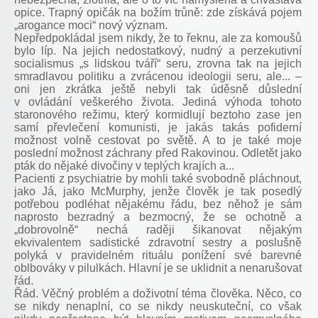
opice. Trapný opičák na božím trůně: zde získává pojem
„arogance
moci“
nový význam.
Nepředpokládal jsem nikdy, že to řeknu, ale za komoušů
bylo líp. Na jejich nedostatkový, nudný a perzekutivní
socialismus „s lidskou tváří“ seru, zrovna tak na jejich
smradlavou politiku a zvrácenou ideologii seru, ale... –
oni jen zkrátka ještě nebyli tak úděsně důslední
v ovládání veškerého života. Jediná výhoda tohoto
staronového režimu, který kormidlují beztoho zase jen
samí převlečení komunisti, je jakás takás pofiderní
možnost volně cestovat po světě. A to je také moje
poslední možnost záchrany před Rakovinou. Odletět jako
pták do nějaké divočiny v teplých krajích a...
Pacienti z psychiatrie by mohli také svobodně pláchnout,
jako Já, jako McMurphy, jenže člověk je tak posedlý
potřebou podléhat nějakému řádu, bez něhož je sám
naprosto bezradný a bezmocný, že se ochotně a
„dobrovolně“ nechá raději šikanovat nějakým
ekvivalentem sadistické zdravotní sestry a poslušně
polyká v pravidelném rituálu ponížení své barevné
oblbováky v pilulkách. Hlavní je se uklidnit a nenarušovat
řád.
Řád. Věčný problém a doživotní téma člověka. Něco, co
se nikdy nenaplní, co se nikdy neuskuteční, co však