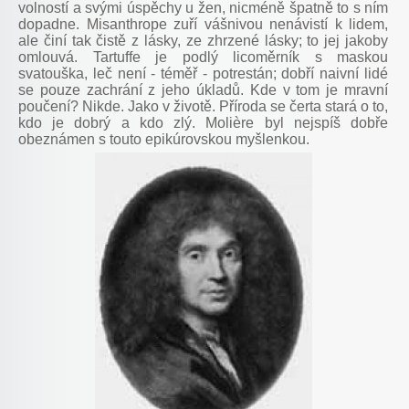
volností a svými úspěchy u žen, nicméně špatně to s ním
dopadne. Misanthrope zuří vášnivou nenávistí k lidem,
ale činí tak čistě z lásky, ze zhrzené lásky; to jej jakoby
omlouvá. Tartuffe je podlý licoměrník s maskou
svatouška, leč není - téměř - potrestán; dobří naivní lidé
se pouze zachrání z jeho úkladů. Kde v tom je mravní
poučení? Nikde. Jako v životě. Příroda se čerta stará o to,
kdo je dobrý a kdo zlý. Molière byl nejspíš dobře
obeznámen s touto epikúrovskou myšlenkou.