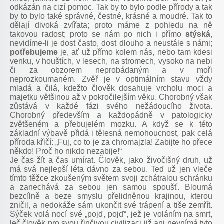
odkázán na cizí pomoc. Tak by to bylo podle přírody a tak
by to bylo také správné, čestné, krásné a moudré. Tak to
dělají divoká zvířata; proto máme z pohledu na ně
takovou radost; proto se nám po nich i přímo
stýská
,
nevidíme-li je dost často, dost dlouho a neustále s námi;
potřebujeme
je, ať už přímo kolem nás, nebo tam kdesi
venku, v houštích, v lesech, na stromech, vysoko na nebi
či za obzorem neprobádaným a v moři
neprozkoumaném. Zvěř je v optimálním stavu vždy
mladá a čilá, kdežto člověk dosahuje vrcholu moci a
majetku většinou až v pokročilejším věku. Chorobný však
zůstává v každé fázi svého nežádoucího života.
Chorobný především a každopádně v patologicky
zvětšeném a přebujelém mozku. A když se k této
základní výbavě přidá i tělesná nemohoucnost, pak celá
příroda křičí: „Fuj, co to je za chromajzla! Zabijte ho přece
někdo! Proč ho nikdo nezabije!“
Je čas žít a čas umírat. Člověk, jako živočišný druh, už
má svá nejlepší léta dávno za sebou. Teď už jen vleče
tímto těžce zkoušeným světem svoji zchátralou schránku
a zanechává za sebou jen samou spoušť. Bloumá
bezcílně a beze smyslu přelidněnou krajinou, kterou
zničil, a nedokáže sám ukončit své trápení a tiše zemřít.
Sýček volá nocí své „pojď, pojď“, jež je voláním na smrt,
leč člověk pro svou řinčivou civilizaci již ani nevnímá tyto