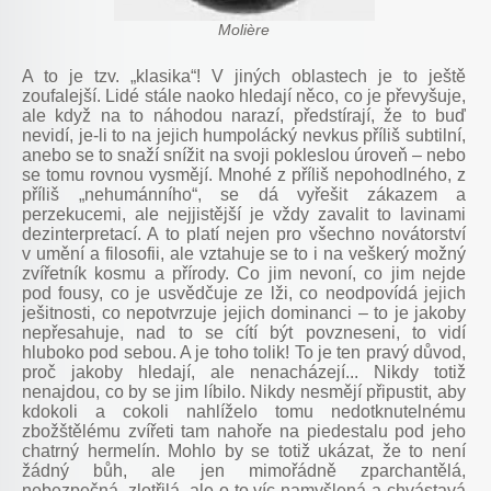
Molière
A to je tzv. „klasika“! V jiných oblastech je to ještě
zoufalejší. Lidé stále naoko hledají něco, co je převyšuje,
ale když na to náhodou narazí, předstírají, že to buď
nevidí, je-li to na jejich humpolácký nevkus příliš subtilní,
anebo se to snaží snížit na svoji pokleslou úroveň – nebo
se tomu rovnou vysmějí. Mnohé z příliš nepohodlného, z
příliš „nehumánního“, se dá vyřešit zákazem a
perzekucemi, ale nejjistější je vždy zavalit to lavinami
dezinterpretací. A to platí nejen pro všechno novátorství
v umění a filosofii, ale vztahuje se to i na veškerý možný
zvířetník kosmu a přírody. Co jim nevoní, co jim nejde
pod fousy, co je usvědčuje ze lži, co neodpovídá jejich
ješitnosti, co nepotvrzuje jejich dominanci – to je jakoby
nepřesahuje, nad to se cítí být povzneseni, to vidí
hluboko pod sebou. A je toho tolik! To je ten pravý důvod,
proč jakoby hledají, ale nenacházejí... Nikdy totiž
nenajdou, co by se jim líbilo. Nikdy nesmějí připustit, aby
kdokoli a cokoli nahlíželo tomu nedotknutelnému
zbožštělému zvířeti tam nahoře na piedestalu pod jeho
chatrný hermelín. Mohlo by se totiž ukázat, že to není
žádný bůh, ale jen mimořádně zparchantělá,
nebezpečná, zlotřilá, ale o to víc namyšlená a chvástavá