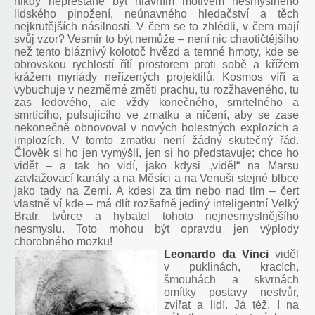
nikdy nepřestane být hlavním motivem nesmyslného
lidského pinožení, neúnavného hledačství a těch
nejkrutějších násilností. V čem se to zhlédli, v čem mají
svůj vzor? Vesmír to být nemůže – není nic chaotičtějšího
než tento bláznivý kolotoč hvězd a temné hmoty, kde se
obrovskou rychlostí řítí prostorem proti sobě a křížem
krážem myriády neřízených projektilů. Kosmos víří a
vybuchuje v nezměrné změti prachu, tu rozžhaveného, tu
zas ledového, ale vždy konečného, smrtelného a
smrtícího, pulsujícího ve zmatku a ničení, aby se zase
nekonečně obnovoval v nových bolestných explozích a
implozích. V tomto zmatku není žádný skutečný řád.
Člověk si ho jen vymýšlí, jen si ho představuje; chce ho
vidět – a tak ho vidí, jako kdysi „viděl“ na Marsu
zavlažovací kanály a na Měsíci a na Venuši stejné blbce
jako tady na Zemi. A kdesi za tím nebo nad tím – čert
vlastně ví kde – má dlít rozšafně jediný inteligentní Velký
Bratr, tvůrce a hybatel tohoto nejnesmyslnějšího
nesmyslu. Toto mohou být opravdu jen výplody
chorobného mozku!
Leonardo da Vinci
viděl
v puklinách, kracích,
šmouhách a skvrnách
omítky postavy nestvůr,
zvířat a lidí. Já též. I na