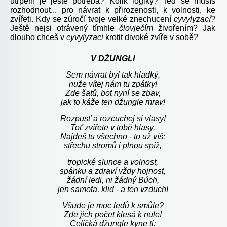
utrpení je ještě potřeba? Kolik logiky? Teď se musíš
rozhodnout... pro návrat k přirozenosti, k volnosti, ke
zvířeti. Kdy se zúročí tvoje velké znechucení
cyvylyzací
?
Ještě nejsi otrávený tímhle
človječím
živořením? Jak
dlouho chceš v
cyvylyzaci
krotit divoké zvíře v sobě?
V
DŽUNGLI
Sem návrat byl tak hladký,
nuže vítej nám tu zpátky!
Zde šatů, bot nyní se zbav,
jak to káže ten džungle mrav!
Rozpusť a rozcuchej si vlasy!
Toť zvířete v tobě hlasy.
Najdeš tu všechno - to už víš:
střechu stromů i plnou spíž,
tropické slunce a volnost,
spánku a zdraví vždy hojnost,
žádní
ledi
, ni žádný
Búch,
jen samota, klid - a ten vzduch!
Všude je moc ledů k smůle?
Zde jich počet klesá k nule!
Celičká džungle kyne ti: