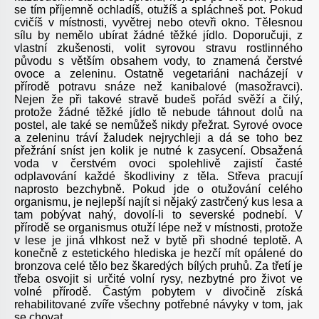
se tím příjemně ochladíš, otužíš a spláchneš pot. Pokud
cvičíš v místnosti, vyvětrej nebo otevři okno. Tělesnou
sílu by nemělo ubírat žádné těžké jídlo. Doporučuji, z
vlastní zkušenosti, volit syrovou stravu rostlinného
původu s větším obsahem vody, to znamená čerstvé
ovoce a zeleninu. Ostatně vegetariáni nacházejí v
přírodě potravu snáze než kanibalové (masožravci).
Nejen že při takové stravě budeš pořád svěží a čilý,
protože žádné těžké jídlo tě nebude táhnout dolů na
postel, ale také se nemůžeš nikdy přežrat. Syrové ovoce
a zeleninu tráví žaludek nejrychleji a dá se toho bez
přežrání sníst jen kolik je nutné k zasycení. Obsažená
voda v čerstvém ovoci spolehlivě zajistí časté
odplavování každé škodliviny z těla. Střeva pracují
naprosto bezchybně. Pokud jde o otužování celého
organismu, je nejlepší najít si nějaký zastrčený kus lesa a
tam pobývat nahý, dovolí-li to severské podnebí. V
přírodě se organismus otuží lépe než v místnosti, protože
v lese je jiná vlhkost než v bytě při shodné teplotě. A
konečně z estetického hlediska je hezčí mít opálené do
bronzova celé tělo bez škaredých bílých pruhů. Za třetí je
třeba osvojit si určité volní rysy, nezbytné pro život ve
volné přírodě. Častým pobytem v divočině získá
rehabilitované zvíře všechny potřebné návyky v tom, jak
se chovat.