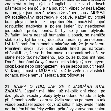
znamená v tropických džunglích, a ne v chladných
pásmech kolem pólů a na pouštích, vůbec by nezáleželo
na tom, jak jsou rozdělovány a že vůbec jsou a MUSEJÍ
být rozdělovány prostředky k obživě. Každý by prostě
bral plnými hrstmi z nepřeberného množství bujně
rostoucího nadbytku a pojem šetření by neexistoval
jednoduše proto, poněvadž by se jenom plýtvalo.
Zvířatům, která neznají humanitu a soucit, se nemůže
stát, že by byl tento ráj dostatku narušen přemnožením.
Lvi řeší problém s mnoha mláďaty tak, že je sežerou.
Primitivní divoši své děti uškrtili hned po narození,
obávali-li se, že se budou muset uskromnit nebo že se
stane něco tak nevídaného, jako to, že budou mít hlad.
Dnešní humánní
človjek
má soucit s kdejakým embryem,
chcípákem nebo chromajzlem, jen se sebou soucit nemá.
V džungli musí a MŮŽE stát každé zvíře na vlastních
nohách, nikde nemusí žebrat a doprošovat se.
21.
BAJKA O
TOM,
JAK
SE Z
JAGUÁRA
STAL
ZABIJÁK.
Jaguár měl hlad, už několik dní chodil po
džungli, ale všechny plody byly snědené. Všude už bylo
příliš mnoho zvířat, která se živila stejnou potravou, a tak
všude přicházel pozdě. Když už šilhal hlady, uviděl náhle
na druhém břehu řeky velkou pěkně vytvarovanou zralou