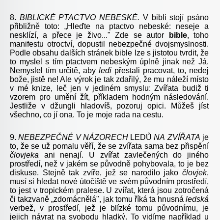
8.
BIBLICKÉ
PTACTVO
NEBESKÉ.
V bibli stojí psáno
přibližně toto: „Hleďte na ptactvo nebeské: neseje a
nesklízí, a přece je živo..." Zde se autor
bible
, toho
manifestu otroctví, dopustil nebezpečné dvojsmyslnosti.
Podle obsahu dalších stránek bible lze s jistotou tvrdit, že
to myslel s tím ptactvem nebeským úplně jinak než Já.
Nemyslel tím určitě, aby
ledi
přestali pracovat, to, nedej
bože, jistě ne! Ale výrok je tak zdařilý, že mu náleží místo
v mé knize, leč jen v jediném smyslu: Zvířata budiž ti
vzorem pro umění žít, příkladem hodným následování.
Jestliže v džungli hladovíš, pozoruj opici. Můžeš jíst
všechno, co jí ona. To je moje rada na cestu.
9.
NEBEZPEČNÉ V
NÁZORECH
LEDŮ
NA
ZVÍŘATA
je
to, že se už pomalu věří, že se zvířata sama bez přispění
človjeka
ani nenají. U zvířat zavlečených do jiného
prostředí, než v jakém se původně pohybovala, to je bez
diskuse. Stejně tak zvíře, jež se narodilo jako
človjek
,
musí si hledat nové útočiště ve svém původním prostředí,
to jest v tropickém pralese. U zvířat, která jsou zotročená
či takzvaně „zdomácnělá", jak tomu říká ta hnusná
ledská
verbež, v prostředí, jež je blízké tomu původnímu, je
jejich návrat na svobodu hladký. To vidíme například u