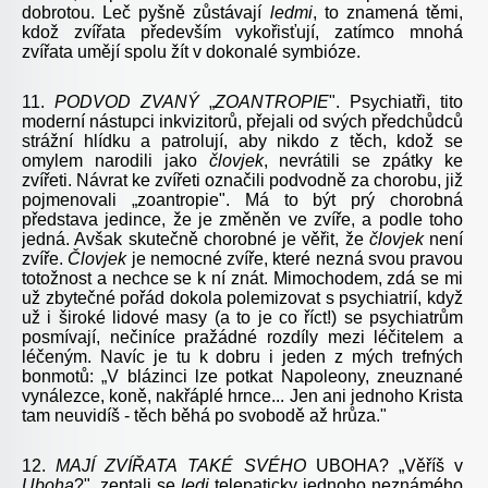
dobrotou. Leč pyšně zůstávají
ledmi
, to znamená těmi,
kdož zvířata především vykořisťují, zatímco mnohá
zvířata umějí spolu žít v dokonalé symbióze.
11.
PODVOD
ZVANÝ
„
ZOANTROPIE
". Psychiatři, tito
moderní nástupci inkvizitorů, přejali od svých předchůdců
strážní hlídku a patrolují, aby nikdo z těch, kdož se
omylem narodili jako
človjek
, nevrátili se zpátky ke
zvířeti. Návrat ke zvířeti označili podvodně za chorobu, již
pojmenovali „zoantropie". Má to být prý chorobná
představa jedince, že je změněn ve zvíře, a podle toho
jedná. Avšak skutečně chorobné je věřit, že
človjek
není
zvíře.
Človjek
je nemocné zvíře, které nezná svou pravou
totožnost a nechce se k ní znát. Mimochodem, zdá se mi
už zbytečné pořád dokola polemizovat s psychiatrií, když
už i široké lidové masy (a to je co říct!) se psychiatrům
posmívají, nečiníce pražádné rozdíly mezi léčitelem a
léčeným. Navíc je tu k dobru i jeden z mých trefných
bonmotů: „V blázinci lze potkat Napoleony, zneuznané
vynálezce, koně, nakřáplé hrnce... Jen ani jednoho Krista
tam neuvidíš - těch běhá po svobodě až hrůza."
12.
MAJÍ
ZVÍŘATA
TAKÉ
SVÉHO
UBOHA? „Věříš v
Uboha
?", zeptali se
ledi
telepaticky jednoho neznámého