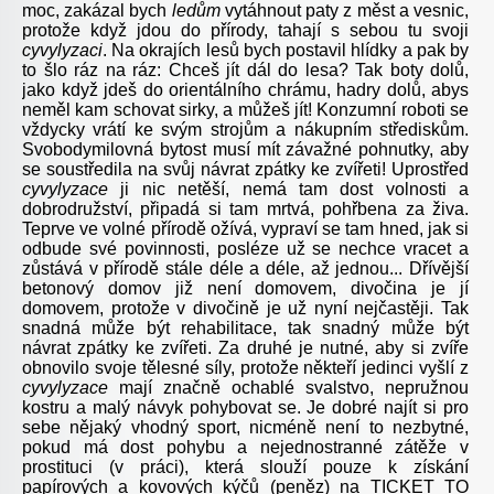
moc, zakázal bych
ledům
vytáhnout paty z měst a vesnic,
protože když jdou do přírody, tahají s sebou tu svoji
cyvylyzaci
. Na okrajích lesů bych postavil hlídky a pak by
to šlo ráz na ráz: Chceš jít dál do lesa? Tak boty dolů,
jako když jdeš do orientálního chrámu, hadry dolů, abys
neměl kam schovat sirky, a můžeš jít! Konzumní roboti se
vždycky vrátí ke svým strojům a nákupním střediskům.
Svobodymilovná bytost musí mít závažné pohnutky, aby
se soustředila na svůj návrat zpátky ke zvířeti! Uprostřed
cyvylyzace
ji nic netěší, nemá tam dost volnosti a
dobrodružství, připadá si tam mrtvá, pohřbena za živa.
Teprve ve volné přírodě ožívá, vypraví se tam hned, jak si
odbude své povinnosti, posléze už se nechce vracet a
zůstává v přírodě stále déle a déle, až jednou... Dřívější
betonový domov již není domovem, divočina je jí
domovem, protože v divočině je už nyní nejčastěji. Tak
snadná může být rehabilitace, tak snadný může být
návrat zpátky ke zvířeti. Za druhé je nutné, aby si zvíře
obnovilo svoje tělesné síly, protože někteří jedinci vyšlí z
cyvylyzace
mají značně ochablé svalstvo, nepružnou
kostru a malý návyk pohybovat se. Je dobré najít si pro
sebe nějaký vhodný sport, nicméně není to nezbytné,
pokud má dost pohybu a nejednostranné zátěže v
prostituci (v práci), která slouží pouze k získání
papírových a kovových kýčů (peněz) na TICKET TO