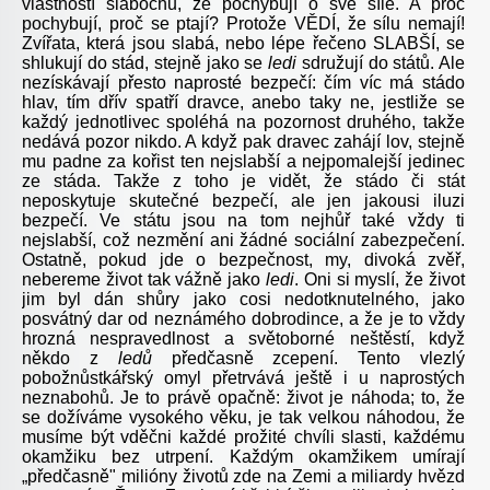
vlastností slabochů, že pochybují o své síle. A proč
pochybují, proč se ptají? Protože VĚDÍ, že sílu nemají!
Zvířata, která jsou slabá, nebo lépe řečeno SLABŠÍ, se
shlukují do stád, stejně jako se
ledi
sdružují do států. Ale
nezískávají přesto naprosté bezpečí: čím víc má stádo
hlav, tím dřív spatří dravce, anebo taky ne, jestliže se
každý jednotlivec spoléhá na pozornost druhého, takže
nedává pozor nikdo. A když pak dravec zahájí lov, stejně
mu padne za kořist ten nejslabší a nejpomalejší jedinec
ze stáda. Takže z toho je vidět, že stádo či stát
neposkytuje skutečné bezpečí, ale jen jakousi iluzi
bezpečí. Ve státu jsou na tom nejhůř také vždy ti
nejslabší, což nezmění ani žádné sociální zabezpečení.
Ostatně, pokud jde o bezpečnost, my, divoká zvěř,
nebereme život tak vážně jako
ledi
. Oni si myslí, že život
jim byl dán shůry jako cosi nedotknutelného, jako
posvátný dar od neznámého dobrodince, a že je to vždy
hrozná nespravedlnost a světoborné neštěstí, když
někdo z
ledů
předčasně zcepení. Tento vlezlý
pobožnůstkářský omyl přetrvává ještě i u naprostých
neznabohů. Je to právě opačně: život je náhoda; to, že
se dožíváme vysokého věku, je tak velkou náhodou, že
musíme být vděčni každé prožité chvíli slasti, každému
okamžiku bez utrpení. Každým okamžikem umírají
„předčasně" milióny životů zde na Zemi a miliardy hvězd