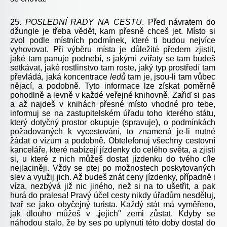
25.
POSLEDNÍ
RADY
NA
CESTU
. Před návratem do
džungle je třeba vědět, kam přesně chceš jet. Místo si
zvol podle místních podmínek, které ti budou nejvíce
vyhovovat. Při výběru místa je důležité předem zjistit,
jaké tam panuje podnebí, s jakými zvířaty se tam budeš
setkávat, jaké rostlinstvo tam roste, jaký typ prostředí tam
převládá, jaká koncentrace
ledů
tam je, jsou-li tam vůbec
nějací, a podobně. Tyto informace lze získat poměrně
pohodlně a levně v každé veřejné knihovně. Zařiď si pas
a až najdeš v knihách přesné místo vhodné pro tebe,
informuj se na zastupitelském úřadu toho kterého státu,
který dotyčný prostor okupuje (spravuje), o podmínkách
požadovaných k vycestování, to znamená je-li nutné
žádat o vízum a podobně. Obtelefonuj všechny cestovní
kanceláře, které nabízejí jízdenky do celého světa, a zjisti
si, u které z nich můžeš dostat jízdenku do tvého cíle
nejlaciněji. Vždy se ptej po možnostech poskytovaných
slev a využij jich. Až budeš znát ceny jízdenky, případně i
víza, nezbývá již nic jiného, než si na to ušetřit, a pak
hurá do pralesa! Pravý účel cesty nikdy úřadům nesděluj,
tvař se jako obyčejný turista. Každý stát má vyměřeno,
jak dlouho můžeš v „jejich" zemi zůstat. Kdyby se
náhodou stalo, že by ses po uplynutí této doby dostal do