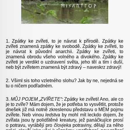
1. Zpátky ke zvířeti, to je návrat k přírodě. Zpátky ke
zvířeti znamená zpátky ke svobodě. Zpátky ke zvířeti, to
je návrat k původní anarchii. Zpátky ke zvířeti, to
znamená obrodu všeho volného a divokého. Zpátky ke
zvířeti je verdikt o uzdravení světa, jeho těl a tím i duší,
neb být zvířetem znamená být zdravý – naveskrz zdravý!
2. Všiml sis toho vzletného slohu? Jak by ne, nejedná se
tu o ničem podřadném.
3.
MŮJ POJEM „ZVÍŘETE“:
Zpátky ke zvířeti! Ano, ale co
je to zvíře? Mám dojem, že je potřeba to vysvětlit, protože
dnešek již má notně zkreslenou představu o MÉM pojmu
zvířete. Neb vinou
ledstva
by mohl mít leckdo dojem, že
zvířata jsou ty polidštěné kreatury, jež panáčkujíce prosí
o potravu, vyrábějí pro
človjeka
potraviny, dělají za něho