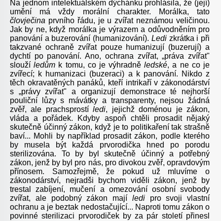
Na jednom intelektuálském dýchánku prohlásila, že (její)
umění má vždy morální charakter. Morálka, tato
človječina
prvního řádu, je u zvířat neznámou veličinou.
Jak by ne, když morálka je výrazem a odůvodněním pro
panování a buzerování (humanizování).
Ledi
zkrátka i při
takzvané ochraně zvířat pouze humanizují (buzerují) a
dychtí po panování. Ano, ochrana zvířat, „práva zvířat"
slouží
ledům
k tomu, co je výhradně
ledské
, a ne co je
zvířecí; k humanizaci (buzeraci) a k panování. Nikdo z
těch okravatěných panáků, kteří intrikaří v zákonodárství
s „právy zvířat" a organizují demonstrace té nejhorší
pouliční lůzy s mávátky a transparenty, nejsou žádná
zvěř, ale prachsprostí
ledi
, jejichž doménou je zákon,
vláda a pořádek. Kdyby aspoň chtěli prosadit nějaký
skutečně účinný zákon, když je to politikaření tak strašně
baví... Mohli by například prosadit zákon, podle kterého
by musela být každá prvorodička hned po porodu
sterilizována. To by byl skutečně účinný a potřebný
zákon, jenž by byl pro nás, pro divokou zvěř, opravdovým
přínosem. Samozřejmě, že pokud už mluvíme o
zákonodárství, nejradši bychom viděli zákon, jenž by
trestal zabíjení, mučení a omezování osobní svobody
zvířat, ale podobný zákon mají
ledi
pro svoji vlastní
ochranu a je beztak nedostačující... Naproti tomu zákon o
povinné sterilizaci prvorodiček by za pár století přinesl