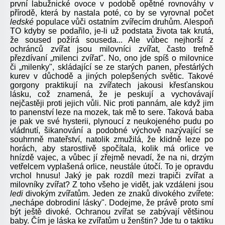
první labužnické ovoce v podobě opětné rovnováhy v
přírodě, která by nastala poté, co by se vyrovnal počet
ledské
populace vůči ostatním zvířecím druhům. Alespoň
TO kdyby se podařilo, je-li už podstata života tak krutá,
že soused požírá souseda... Ale vůbec nejhorší z
ochránců zvířat jsou milovníci zvířat, často trefně
přezdívaní „milenci zvířat". No, ono jde spíš o milovnice
či „milenky", skládající se ze starých panen, přestárlých
kurev v důchodě a jiných polepšených světic. Takové
gorgony praktikují na zvířatech jakousi křesťanskou
lásku, což znamená, že je peskují a vychovávají
nejčastěji proti jejich vůli. Nic proti pannám, ale když jim
to panenství leze na mozek, tak mě to sere. Taková baba
je pak ve své hysterii, plynoucí z neukojeného pudu po
vládnutí, šikanování a podobné výchově nazývající se
souhrnně mateřství, natolik zmužilá, že klidně leze po
horách, aby starostlivě spočítala, kolik má orlice ve
hnízdě vajec, a vůbec jí zřejmě nevadí, že na ni, drzým
vetřelcem vyplašená orlice, neustále útočí. To je opravdu
vrchol hnusu! Jaký je pak rozdíl mezi trapiči zvířat a
milovníky zvířat? Z toho všeho je vidět, jak vzdáleni jsou
ledi
divokým zvířatům. Jeden ze znaků divokého zvířete:
„nechápe dobrodiní lásky". Dodejme, že právě proto smí
být ještě divoké. Ochranou zvířat se zabývají většinou
baby. Čím je láska ke zvířatům u ženštin? Jde tu o taktiku