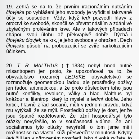
19. Žehrá se na to, že prvním iracionálním nutkáním
človjeka
po vyhlášení jeho svobody je vyřídit si takzvaně
účty se sousedem. Vždy, když
ledi
pozvedli hlavy z
otroctví ke svobodě, skončil se převrat násilím a zdánlivě
zbytečným proléváním krve. Ale v takových případech
chápou svoji úlohu až překvapivě dobře. Dýchá-li
človjeku
človjek
na krk, je jeho svoboda v ohrožení. Dech
človjeka
působí na probouzející se zvíře narkotizujícím
účinkem.
20.
T. R.
MALTHUS
(†1834) nebyl hned nutně
misantropem jen proto, že upozorňoval na to, že
obyvatelstvo (rozuměj
LEDSKÉ
obyvatelstvo) se
rozmnožuje geometrickou řadou, ale prostředky obživy
jen řadou aritmetickou, a že proto důsledkem toho jsou
nutné konflikty, revoluce, války a hlad. Malthus byl
kněžour a filantrop, který to myslel s
ledmi
dobře. Jeho
kritici, hlavně z řad socanů, měli v jednom pravdu, když
mu vytýkali, že se mýlí. Prostředků obživy je dost, jenže
jsou špatně rozdělované. Že tržní hospodářství tyto
otázky nevyřešilo, to v současnosti vidíme. Že ani
socialismus tyto otázky nevyřešil, o tom jsme měli
možnost se na vlastní kůži přesvědčit v minulosti. Kdyby
ledi
žili jen v přirozeném prostředí, jako divoká zvířata, to