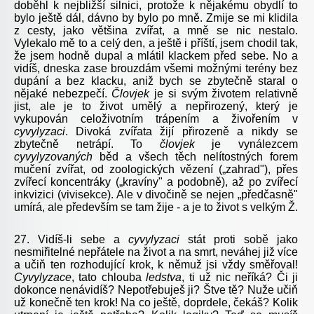
doběhl k nejbližší silnici, protože k nějakému obydlí to
bylo ještě dál, dávno by bylo po mně. Zmije se mi klidila
z cesty, jako většina zvířat, a mně se nic nestalo.
Vylekalo mě to a celý den, a ještě i příští, jsem chodil tak,
že jsem hodně dupal a mlátil klackem před sebe. No a
vidíš, dneska zase brouzdám všemi možnými terény bez
dupání a bez klacku, aniž bych se zbytečně staral o
nějaké nebezpečí.
Človjek
je si svým životem relativně
jist, ale je to život umělý a nepřirozený, který je
vykupován celoživotním trápením a živořením v
cyvylyzaci
. Divoká zvířata žijí přirozeně a nikdy se
zbytečně netrápí. To
človjek
je vynálezcem
cyvylyzovaných
běd a všech těch nelítostných forem
mučení zvířat, od zoologických vězení („zahrad"), přes
zvířecí koncentráky („kravíny" a podobně), až po zvířecí
inkvizici (vivisekce). Ale v divočině se nejen „předčasně"
umírá, ale především se tam žije - a je to život s velkým Ž.
27. Vidíš-li sebe a
cyvylyzaci
stát proti sobě jako
nesmiřitelné nepřátele na život a na smrt, neváhej již více
a učiň ten rozhodující krok, k němuž jsi vždy směřoval!
Cyvylyzace
, tato chlouba
ledstva
, ti už nic neříká? Či ji
dokonce nenávidíš? Nepotřebuješ ji? Štve tě? Nuže učiň
už konečně ten krok! Na co ještě, doprdele, čekáš? Kolik