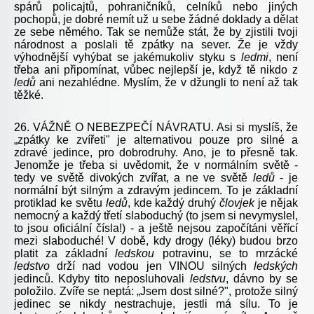
spárů policajtů, pohraničníků, celníků nebo jiných
pochopů, je dobré nemít už u sebe žádné doklady a dělat
ze sebe němého. Tak se nemůže stát, že by zjistili tvoji
národnost a poslali tě zpátky na sever. Že je vždy
výhodnější vyhýbat se jakémukoliv styku s
ledmi
, není
třeba ani připomínat, vůbec nejlepší je, když tě nikdo z
ledů
ani nezahlédne. Myslím, že v džungli to není až tak
těžké.
26. VÁŽNĚ O NEBEZPEČÍ NÁVRATU. Asi si myslíš, že
„zpátky ke zvířeti" je alternativou pouze pro silné a
zdravé jedince, pro dobrodruhy. Ano, je to přesně tak.
Jenomže je třeba si uvědomit, že v normálním světě -
tedy ve světě divokých zvířat, a ne ve světě
ledů
- je
normální být silným a zdravým jedincem. To je základní
protiklad ke světu
ledů
, kde každý druhý
človjek
je nějak
nemocný a každý třetí slaboduchý (to jsem si nevymyslel,
to jsou oficiální čísla!) - a ještě nejsou započítáni věřící
mezi slaboduché! V době, kdy drogy (léky) budou brzo
platit za základní
ledskou
potravinu, se to mrzácké
ledstvo
drží nad vodou jen VINOU silných
ledských
jedinců. Kdyby tito neposluhovali
ledstvu
, dávno by se
položilo. Zvíře se neptá: „Jsem dost silné?", protože silný
jedinec se nikdy nestrachuje, jestli má sílu. To je