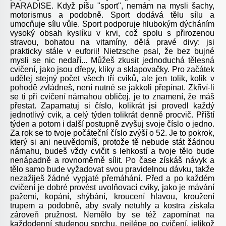
PARADISE. Když píšu "sport", nemám na mysli šachy,
motorismus a podobně. Sport dodává tělu sílu a
umocňuje sílu vůle. Sport podporuje hlubokým dýcháním
vysoký obsah kyslíku v krvi, což spolu s přirozenou
stravou, bohatou na vitamíny, dělá pravé divy: jsi
prakticky stále v euforii! Nietzsche psal, že bez bujné
mysli se nic nedaří... Můžeš zkusit jednoduchá tělesná
cvičení, jako jsou dřepy, kliky a sklapovačky. Pro začátek
udělej stejný počet všech tří cviků, ale jen tolik, kolik v
pohodě zvládneš, není nutné se jakkoli přepínat. Zkřiví-li
se ti při cvičení námahou obličej, je to znamení, že máš
přestat. Zapamatuj si číslo, kolikrát jsi provedl každý
jednotlivý cvik, a celý týden tolikrát denně procvič. Příští
týden a potom i další postupně zvyšuj svoje číslo o jedno.
Za rok se to tvoje počáteční číslo zvýší o 52. Je to pokrok,
který si ani neuvědomíš, protože tě nebude stát žádnou
námahu, budeš vždy cvičit s lehkostí a tvoje tělo bude
nenápadně a rovnoměrně sílit. Po čase získáš návyk a
tělo samo bude vyžadovat svou pravidelnou dávku, takže
nezažiješ žádné vypjaté přemáhání. Před a po každém
cvičení je dobré provést uvolňovací cviky, jako je mávání
pažemi, kopání, shýbání, kroucení hlavou, kroužení
trupem a podobně, aby svaly netuhly a kostra získala
zároveň pružnost. Nemělo by se též zapomínat na
každodenní studenou sprchu, nejlépe po cvičení, jelikož