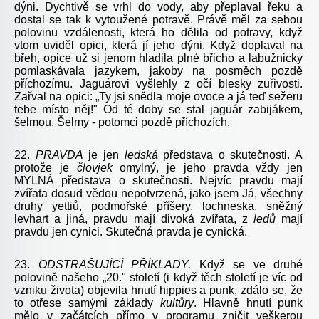
dýni. Dychtivě se vrhl do vody, aby přeplaval řeku a
dostal se tak k vytoužené potravě. Právě měl za sebou
polovinu vzdálenosti, která ho dělila od potravy, když
vtom uviděl opici, která jí jeho dýni. Když doplaval na
břeh, opice už si jenom hladila plné břicho a labužnicky
pomlaskávala jazykem, jakoby na posměch pozdě
příchozímu. Jaguárovi vyšlehly z očí blesky zuřivosti.
Zařval na opici: „Ty jsi snědla moje ovoce a já teď sežeru
tebe místo něj!" Od té doby se stal jaguár zabijákem,
šelmou. Šelmy - potomci pozdě příchozích.
22.
PRAVDA
je jen
ledská
představa o skutečnosti. A
protože je
človjek
omylný, je jeho pravda vždy jen
MYLNÁ představa o skutečnosti. Nejvíc pravdu mají
zvířata dosud vědou nepotvrzená, jako jsem Já, všechny
druhy yettiů, podmořské příšery, lochneska, sněžný
levhart a jiná, pravdu mají divoká zvířata, z
ledů
mají
pravdu jen cynici. Skutečná pravda je cynická.
23.
ODSTRAŠUJÍCÍ
PŘÍKLADY.
Když se ve druhé
polovině našeho „20." století (i když těch století je víc od
vzniku života) objevila hnutí hippies a punk, zdálo se, že
to otřese samými základy
kultůry
. Hlavně hnutí punk
mělo v začátcích přímo v programu zničit veškerou