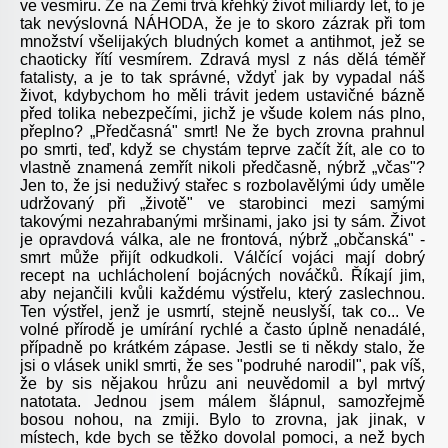
ve vesmíru. Že na Zemi trvá křehký život miliardy let, to je
tak nevýslovná NÁHODA, že je to skoro zázrak při tom
množství všelijakých bludných komet a antihmot, jež se
chaoticky řítí vesmírem. Zdravá mysl z nás dělá téměř
fatalisty, a je to tak správné, vždyť jak by vypadal náš
život, kdybychom ho měli trávit jedem ustavičné bázně
před tolika nebezpečími, jichž je všude kolem nás plno,
přeplno? „Předčasná" smrt! Ne že bych zrovna prahnul
po smrti, teď, když se chystám teprve začít žít, ale co to
vlastně znamená zemřít nikoli předčasně, nýbrž „včas"?
Jen to, že jsi neduživý stařec s rozbolavělými údy uměle
udržovaný při „životě" ve starobinci mezi samými
takovými nezahrabanými mršinami, jako jsi ty sám. Život
je opravdová válka, ale ne frontová, nýbrž „občanská" -
smrt může přijít odkudkoli. Válčící vojáci mají dobrý
recept na uchlácholení bojácných nováčků. Říkají jim,
aby nejančili kvůli každému výstřelu, který zaslechnou.
Ten výstřel, jenž je usmrtí, stejně neuslyší, tak co... Ve
volné přírodě je umírání rychlé a často úplně nenadálé,
případně po krátkém zápase. Jestli se ti někdy stalo, že
jsi o vlásek unikl smrti, že ses "podruhé narodil", pak víš,
že by sis nějakou hrůzu ani neuvědomil a byl mrtvý
natotata. Jednou jsem málem šlápnul, samozřejmě
bosou nohou, na zmiji. Bylo to zrovna, jak jinak, v
místech, kde bych se těžko dovolal pomoci, a než bych