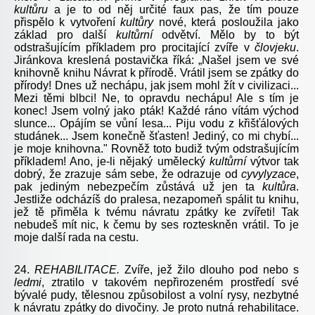
kultůru
a je to od něj určité faux pas, že tím pouze
přispělo k vytvoření
kultůry
nové, která posloužila jako
základ pro další
kultůrní
odvětví. Mělo by to být
odstrašujícím příkladem pro procitající zvíře v
človjeku
.
Jiránkova kreslená postavička říká: „Našel jsem ve své
knihovně knihu Návrat k přírodě. Vrátil jsem se zpátky do
přírody! Dnes už nechápu, jak jsem mohl žít v civilizaci...
Mezi těmi blbci! Ne, to opravdu nechápu! Ale s tím je
konec! Jsem volný jako pták! Každé ráno vítám východ
slunce... Opájím se vůní lesa... Piju vodu z křišťálových
studánek... Jsem konečně šťasten! Jediný, co mi chybí...
je moje knihovna." Rovněž toto budiž tvým odstrašujícím
příkladem! Ano, je-li nějaký umělecký
kultůrní
výtvor tak
dobrý, že zrazuje sám sebe, že odrazuje od
cyvylyzace
,
pak jediným nebezpečím zůstává už jen ta
kultůra
.
Jestliže odcházíš do pralesa, nezapomeň spálit tu knihu,
jež tě přiměla k tvému návratu zpátky ke zvířeti! Tak
nebudeš mít nic, k čemu by ses rozteskněn vrátil. To je
moje další rada na cestu.
24.
REHABILITACE.
Zvíře, jež žilo dlouho pod nebo s
ledmi
, ztratilo v takovém nepřirozeném prostředí své
bývalé pudy, tělesnou způsobilost a volní rysy, nezbytné
k návratu zpátky do divočiny. Je proto nutná rehabilitace.