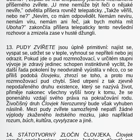
příšerného zvířete. „U mne nemůže být řeči o nějaké
nevíře," odvětila příšera rovněž telepaticky. „Takže věříš,
nebo ne?" „Nevím, co mám odpovědět. Nemám nevíru,
nemám víru, nemám ani řeč, jak bych mohla mít
Uboha
?" zakončila příšera telepaticky tento nevšední
rozhovor a zmizela zase v husté džungli.
13.
PUDY
ZVÍŘETE
jsou úplně primitivní: najíst se,
vyspat se, udržet se v teple, vyhnout se nepříteli nebo jej
odrazit. Pokud jde o pud rozmnožovací, v určitém stupni
vývoje je zdravý jedinec schopen instinktivně vycítit, že
další řada pokolení by neodvratně vyústila v něco, co se
příliš podobá
človjeku
, zhrozí se toho, a proto mu
rozmnožovací pud chybí. Sled utrpení z tak zjevně
nepodařeného druhu existence, který se nazývá život,
přiměje nakonec všechny vyšší tvory k tomu, že se
ponenáhlu vzdají svého práva na pokračování rodu.
Živočišný druh
Človjek Nerozumný
bude však vyhuben
násilně. Mezi pudy zvířete samozřejmě nepatří žádné
výplody zkaženého
ledského
mozku, jako například
rozum,
búch
,
kultůra
,
cyvylyzace
a jiné.
14.
STÁTOTVORNÝ
ZLOČIN
ČLOVJEKA
.
Človjek