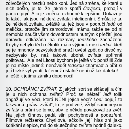
zdivočelých mezků nebo koní. Jediná změna, ke které u
nich došlo, je to, že jakmile spatří
človjeka
, prchají v
panice pryč. A to je změna rozhodně k lepšímu. Dokazuje
to také, jak jsou některá zvířata inteligentní. Smůla je ta,
že některá zvířata, zvláště ta, jež jsou v područí
ledů
od
malička, protože jim zamordovali mámu, takže se od ní
nemohla naučit všem dovednostem nutným k přežití, jsou
opravdu odkázána na rozmary
ledského
zacházení.
Kdyby nebylo těch několik málo výjimek mezi
ledmi
, kteří
se je mnohdy bezvýsledně snaží uvést zpět do divočiny,
nezbývalo by, než taková ubohá zvířata upřímně
politovat... Ale ne! Lítostí bychom je ještě víc ponížili! Zde
je na místě jediné: nenávidět
ledskou
chamraď a přát si
její brzké vyhynutí, k čemuž ostatně není už tak daleko! ...
a ještě k jejímu zániku dopomoci!
10.
OCHRÁNCI
ZVÍŘAT.
Z jakých sort se skládají a čím
je u nich ochrana zvířat? Proč se někteří
ledi
tolik
angažují ve věci, která NENÍ jejich věcí?
Ledi
bojují za
takzvaná „práva zvířat", to je podivné, vždyť sami nejsou
zvířaty a brání se tomu, aby je někdo považoval za zvěř.
Na jejich činnost padá stín pochybností a podezření.
Filmová režisérka Chytilová, ačkoliv její hlas zní jako
kdákání slepice, má do skutečného zvířete hodně daleko.