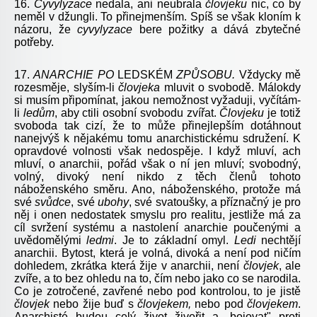
16.
Cyvylyzace
nedala, ani neubrala
človjeku
nic, co by
neměl v džungli. To přinejmenším. Spíš se však kloním k
názoru, že
cyvylyzace
bere požitky a dává zbytečné
potřeby.
17.
ANARCHIE
PO
LEDSKÉM
ZPŮSOBU.
Vždycky mě
rozesměje, slyším-li
človjeka
mluvit o svobodě. Málokdy
si musím připomínat, jakou nemožnost vyžaduji, vyčítám-
li
ledům
, aby ctili osobní svobodu zvířat.
Človjeku
je totiž
svoboda tak cizí, že to může přinejlepším dotáhnout
nanejvýš k nějakému tomu anarchistickému sdružení. K
opravdové volnosti však nedospěje. I když mluví, ach
mluví, o anarchii, pořád však o ní jen mluví; svobodný,
volný, divoký není nikdo z těch členů tohoto
náboženského směru. Ano, náboženského, protože má
své
svůdce
, své
ubohy
, své svatoušky, a příznačný je pro
něj i onen nedostatek smyslu pro realitu, jestliže má za
cíl svržení systému a nastolení anarchie poučenými a
uvědomělými
ledmi
. Je to základní omyl.
Ledi
nechtějí
anarchii. Bytost, která je volná, divoká a není pod ničím
dohledem, zkrátka která žije v anarchii, není
človjek
, ale
zvíře, a to bez ohledu na to, čím nebo jako co se narodila.
Co je zotročené, zavřené nebo pod kontrolou, to je jistě
človjek
nebo žije buď s
človjekem,
nebo pod
človjekem
.
Anarchisté budou celý život živořit a „bojovat" proti