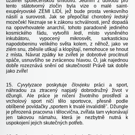
uzavřel společenskou smlouvu. Jedním z důvodů pro
tento státotvorný zločin byla vize o malé saint-
exupéryovské ZEMI LIDÍ, jež bude prosta venkovního
násilí a surovosti. Jak se přepočítal chorobný
ledský
mozeček! Neznaje se k zákonu schválnosti, jenž dopadá
na opovrhovatele anarchií, tohoto paradoxně jediného
kosmického řádu, vytvořili
ledi
, místo vysněného
inkubátoru, vypocený mikrosvět, sarkastickou
napodobeninu velikého světa kolem, z něhož, jako ve
zlém snu, zběsile utíkají a klopýtají, nemohouce se hnout
z místa. Návrat zpátky ke zvířeti je dobrotivé procitnutí
spáče, usnuvšího se zvrácenou hlavou. Ó, jak najednou
dobře rozeznává snění od skutečnosti! Právě tak dobře
jako zvíře!
15.
Cyvylyzace
poskytuje
človjeku
práci a sport,
náhradou za ztracený napjatý dobrodružný život v
džungli. Ale práce je ničení životního prostředí a
vrcholový sport ničí tělo sportovce, přesně podle
oblíbené povídačky „sportem k trvalé invaliditě". Džungle
je přirozená pracovna i tělocvična, zvířata tam vykonávají
jen takovou námahu, která je nezbytně nutná k
uspokojení jejich skutečných potřeb.