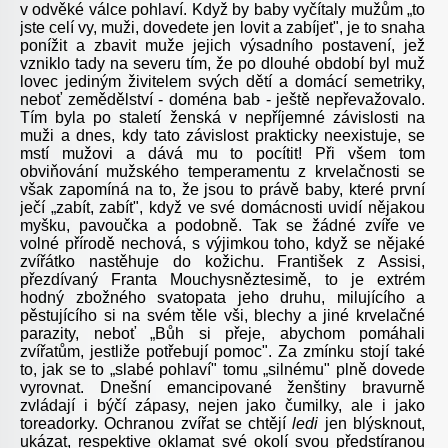
v odvěké válce pohlaví. Když by baby vyčítaly mužům „to
jste celí vy, muži, dovedete jen lovit a zabíjet", je to snaha
ponížit a zbavit muže jejich výsadního postavení, jež
vzniklo tady na severu tím, že po dlouhé období byl muž
lovec jediným živitelem svých dětí a domácí semetriky,
neboť zemědělství - doména bab - ještě nepřevažovalo.
Tím byla po staletí ženská v nepříjemné závislosti na
muži a dnes, kdy tato závislost prakticky neexistuje, se
mstí mužovi a dává mu to pocítit! Při všem tom
obviňování mužského temperamentu z krvelačnosti se
však zapomíná na to, že jsou to právě baby, které první
ječí „zabít, zabít", když ve své domácnosti uvidí nějakou
myšku, pavoučka a podobně. Tak se žádné zvíře ve
volné přírodě nechová, s výjimkou toho, když se nějaké
zvířátko nastěhuje do kožichu. František z Assisi,
přezdívaný Franta Mouchysněztesimě, to je extrém
hodný zbožného svatopata jeho druhu, milujícího a
pěstujícího si na svém těle vši, blechy a jiné krvelačné
parazity, neboť „Bůh si přeje, abychom pomáhali
zvířatům, jestliže potřebují pomoc". Za zmínku stojí také
to, jak se to „slabé pohlaví" tomu „silnému" plně dovede
vyrovnat. Dnešní emancipované ženštiny bravurně
zvládají i býčí zápasy, nejen jako čumilky, ale i jako
toreadorky. Ochranou zvířat se chtějí
ledi
jen blýsknout,
ukázat, respektive oklamat své okolí svou předstíranou