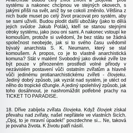
systému a nakonec chcípnou ve stejných okovech, s
jakými přišli na svět, aniž by se cokoli změnilo. Většina z
nich bude muset po celý život pracovat pro systém, aby
se sami uživili. Budou plodit další ubožáky (jako to dělá
jejich
svůdce
Jakub Polák), kteří se stanou stejnými
otroky systému, jako jsou oni sami. A nakonec vstoupí ke
komoušům, protože si uvědomí, že bez státu se žádná
společnost neobejde, jak si to svého času uvědomil
bývalý anarchista S. K. Neumann, který se stal
komoušem. A propos, co je to vlastně anarchistická
komuna? Stát v malém! Svobodný jako divoké zvíře lze
být pouze v přirozeném prostředí volné přírody v
nezávislém postavení vůči ostatním zvířatům a hlavně
vůči jedinému protianarchistickému zvířeti -
človjeku
.
Jediný dobrý způsob, jak vyzrát nad systém, je utéct od
něho do tropické džungle. A jediný spolehlivý způsob, jak
toho dosáhnout, je nashromáždit potřebné prachy na
TICKET TO PARADISE.
18. Dříve zabíjela zvířata
človjeka
. Když
človjek
získal
převahu nad zvířaty, našel nepřátele ve vlastních šicích.
„Ojoj, to je mravní úpadek!" povzdechne si... Ne, taková
je povaha života. K životu patří násilí.