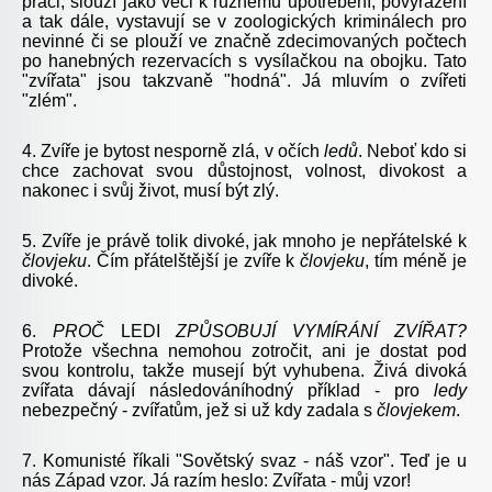
práci, slouží jako věci k různému upotřebení, povyražení
a tak dále, vystavují se v zoologických kriminálech pro
nevinné či se plouží ve značně zdecimovaných počtech
po hanebných rezervacích s vysílačkou na obojku. Tato
"zvířata" jsou takzvaně "hodná". Já mluvím o zvířeti
"zlém".
4. Zvíře je bytost nesporně zlá, v očích
ledů
. Neboť kdo si
chce zachovat svou důstojnost, volnost, divokost a
nakonec i svůj život, musí být zlý.
5. Zvíře je právě tolik divoké, jak mnoho je nepřátelské k
človjeku
. Čím přátelštější je zvíře k
človjeku
, tím méně je
divoké.
6.
PROČ
LEDI
ZPŮSOBUJÍ
VYMÍRÁNÍ
ZVÍŘAT?
Protože všechna nemohou zotročit, ani je dostat pod
svou kontrolu, takže musejí být vyhubena. Živá divoká
zvířata dávají následováníhodný příklad - pro
ledy
nebezpečný - zvířatům, jež si už kdy zadala s
človjekem
.
7. Komunisté říkali "Sovětský svaz - náš vzor". Teď je u
nás Západ vzor. Já razím heslo: Zvířata - můj vzor!