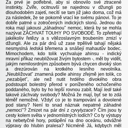
Za prvé je potřebné, aby si obnovilo své ztracené
instinkty. Zvíře, ocitnuvší se najednou v džungli po
dlouhodobém zajetí, necítí se tam již jako doma, což má
za následek, že se pokorně vrací ke svému pánovi. To je
dobře patrné u zotročených indických slonů. Jednou do
roka mají jakousi „záhadnou" nemoc, která by se mohla
nazývat ZÁCHVAT TOUHY PO SVOBODĚ. To zpřetrhají
jakékoliv řetězy a s vítězoslavným troubením zmizí v
džungli. Ale za pár dnů už zase trpělivě tahají nějaká
nesmyslná
ledská
břemena a snášejí mahautův bodec.
Mimochodem, kdo tolik vychvaluje ahinsu - indický
mravní příkaz neubližovat živým bytostem -, měl by vidět,
jakým nemilosrdným způsobem bývá chycen divoký slon
a drezúrován na krotkého lesního nevolníka.
„Neubližovat" znamená podle ahinsy zřejmě jen tolik, co
„nezabíjet", ale než nutit hrdého divokého obra
podstoupit bolestný přerod v poníženého ochočeného
poddaného, bylo by ho lepší rovnou zabít. Mají
ledi
také
takové záchvaty svobody? Možná že mají, byť se to zdá
téměř nemožné. Vždyť co je to trampování a dovolené
pod stany? Není to snad náznak nepatrné záhadné
„nemoci"? Zmizet na pár dní z
cyvylyzace
? Čím jsou ty
cesty kolem světa v jednomístných lodích? Co ty výstupy
na nebetyčné hory, potápění na dno oceánu, odvážné
výpravy do hlubin pralesa? Nicméně Já, kdybych měl