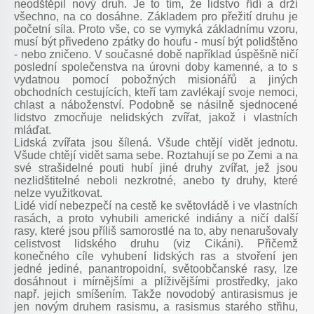
neodštěpil nový druh. Je to tím, že lidstvo řídí a drží
všechno, na co dosáhne. Základem pro přežití druhu je
početní síla. Proto vše, co se vymyká základnímu vzoru,
musí být přivedeno zpátky do houfu - musí být polidštěno
- nebo zničeno. V současné době například úspěšně ničí
poslední společenstva na úrovni doby kamenné, a to s
vydatnou pomocí pobožných misionářů a jiných
obchodních cestujících, kteří tam zavlékají svoje nemoci,
chlast a náboženství. Podobně se násilně sjednocené
lidstvo zmocňuje nelidských zvířat, jakož i vlastních
mláďat.
Lidská zvířata jsou šílená. Všude chtějí vidět jednotu.
Všude chtějí vidět sama sebe. Roztahují se po Zemi a na
své strašidelné pouti hubí jiné druhy zvířat, jež jsou
nezlidštitelné neboli nezkrotné, anebo ty druhy, které
nelze využitkovat.
Lidé vidí nebezpečí na cestě ke světovládě i ve vlastních
rasách, a proto vyhubili americké indiány a ničí další
rasy, které jsou příliš samorostlé na to, aby nenarušovaly
celistvost lidského druhu (viz Cikáni). Přičemž
konečného cíle vyhubení lidských ras a stvoření jen
jedné jediné, panantropoidní, světoobčanské rasy, lze
dosáhnout i mírnějšími a plíživějšími prostředky, jako
např. jejich smíšením. Takže novodobý antirasismus je
jen novým druhem rasismu, a rasismus starého střihu,