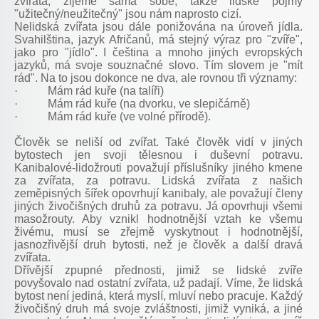
zvířata, žijeme sama sobě, takže lidské pojmy
"užitečný/neužitečný" jsou nám naprosto cizí.
Nelidská zvířata jsou dále ponižována na úroveň jídla.
Svahilština, jazyk Afričanů, má stejný výraz pro "zvíře",
jako pro "jídlo". I čeština a mnoho jiných evropských
jazyků, má svoje souznačné slovo. Tím slovem je "mít
rád". Na to jsou dokonce ne dva, ale rovnou tři významy:
·
Mám rád kuře (na talíři)
·
Mám rád kuře (na dvorku, ve slepičárně)
·
Mám rád kuře (ve volné přírodě).
Člověk se neliší od zvířat. Také člověk vidí v jiných
bytostech jen svoji tělesnou i duševní potravu.
Kanibalové-lidožrouti považují příslušníky jiného kmene
za zvířata, za potravu. Lidská zvířata z našich
zeměpisných šířek opovrhují kanibaly, ale považují členy
jiných živočišných druhů za potravu. Já opovrhuji všemi
masožrouty. Aby vznikl hodnotnější vztah ke všemu
živému, musí se zřejmě vyskytnout i hodnotnější,
jasnozřivější druh bytosti, než je člověk a další dravá
zvířata.
Dřívější zpupné přednosti, jimiž se lidské zvíře
povyšovalo nad ostatní zvířata, už padají. Víme, že lidská
bytost není jediná, která myslí, mluví nebo pracuje. Každý
živočišný druh má svoje zvláštnosti, jimiž vyniká, a jiné