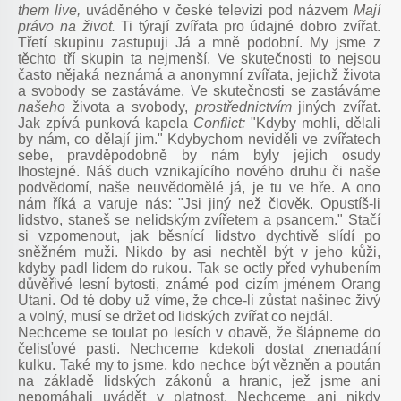
them live,
uváděného v české televizi pod názvem
Mají
právo na život.
Ti týrají zvířata pro údajné dobro zvířat.
Třetí skupinu zastupuji Já a mně podobní. My jsme z
těchto tří skupin ta nejmenší. Ve skutečnosti to nejsou
často nějaká neznámá a anonymní zvířata, jejichž života
a svobody se zastáváme. Ve skutečnosti se zastáváme
našeho
života a svobody,
prostřednictvím
jiných zvířat.
Jak zpívá punková kapela
Conflict:
"Kdyby mohli, dělali
by nám, co dělají jim." Kdybychom neviděli ve zvířatech
sebe, pravděpodobně by nám byly jejich osudy
lhostejné. Náš duch vznikajícího nového druhu či naše
podvědomí, naše neuvědomělé já, je tu ve hře. A ono
nám říká a varuje nás: "Jsi jiný než člověk. Opustíš-li
lidstvo, staneš se nelidským zvířetem a psancem." Stačí
si vzpomenout, jak běsnící lidstvo dychtivě slídí po
sněžném muži. Nikdo by asi nechtěl být v jeho kůži,
kdyby padl lidem do rukou. Tak se octly před vyhubením
důvěřivé lesní bytosti, známé pod cizím jménem Orang
Utani. Od té doby už víme, že chce-li zůstat našinec živý
a volný, musí se držet od lidských zvířat co nejdál.
Nechceme se toulat po lesích v obavě, že šlápneme do
čelisťové pasti. Nechceme kdekoli dostat znenadání
kulku. Také my to jsme, kdo nechce být vězněn a poután
na základě lidských zákonů a hranic, jež jsme ani
nepomáhali uvádět v platnost. Nechceme ani nikdy