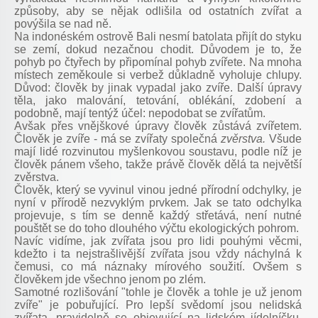
způsoby, aby se nějak odlišila od ostatních zvířat a
povýšila se nad ně.
Na indonéském ostrově Bali nesmí batolata přijít do styku
se zemí, dokud nezačnou chodit. Důvodem je to, že
pohyb po čtyřech by připomínal pohyb zvířete. Na mnoha
místech zeměkoule si verbež důkladně vyholuje chlupy.
Důvod: člověk by jinak vypadal jako zvíře. Další úpravy
těla, jako malování, tetování, oblékání, zdobení a
podobně, mají tentýž účel: nepodobat se zvířatům.
Avšak přes vnějškové úpravy člověk zůstává zvířetem.
Člověk je zvíře - má se zvířaty společná
zvěrstva.
Všude
mají lidé rozvinutou myšlenkovou soustavu, podle níž je
člověk pánem všeho, takže právě člověk dělá ta největší
zvěrstva.
Člověk, který se vyvinul vinou jedné přírodní odchylky, je
nyní v přírodě nezvyklým prvkem. Jak se tato odchylka
projevuje, s tím se denně každý střetává, není nutné
pouštět se do toho dlouhého výčtu ekologických pohrom.
Navíc vidíme, jak zvířata jsou pro lidi pouhými věcmi,
kdežto i ta nejstrašlivější zvířata jsou vždy náchylná k
čemusi, co má náznaky mírového soužití. Ovšem s
člověkem jde všechno jenom po zlém.
Samotné rozlišování "tohle je člověk a tohle je už jenom
zvíře" je pobuřující. Pro lepší svědomí jsou nelidská
zvířata, pravidelně se objevující na lidském jídelníčku,