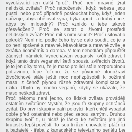
vyvolávající jen další "proč": Proč není mravné týrat
nelidská zvířata? Proč náboženství, když nebesa jsou
pustá, nebo proč případně poslouchat bohy, když jeden
nařizuje, abys obětoval syna, býka apod., a druhý chce,
abys byl milosrdný? Proč vzniklo u tebe takové
přesvědčení? Proč se starat o životní prostředí
nelidských zvířat? Proč mít s nimi soucit? Proč usilovat o
pokrok? Není nic, podle čeho by se dalo soudit, co je a
co není správné a mravné. Mravokárce a mravné zvíře je
zkrátka licoměrník a dareba. V tom nehodlám připouštět
žádných námitek. Vynechávám veganství kvůli zdraví. I
když tento druh veganství šetří spoustu zvířecích životů,
je to jen díky tomu, že je maso pro lidi stále rozporuplnou
potravinou, lépe řečeno: že se původně plodožraví
živočichové stále ještě moc nepřizpůsobili k požírání
masa, z čehož plynou různé zdravotní komplikace a
rizika. Ubylo by mnoho veganů, kdyby se ukázalo, že
maso neškodí zdraví.
Proč někomu není jedno, co lidská zvířata provádějí
ostatním zvířatům? Myslím, že jsou tři skupiny ochránců
zvířat. Do první skupiny patří pokrytci, kteří chtějí vypadat
dobře před ostatními nebo před sebou samými. Druhou
skupinu tvoří ti, u nichž je láska ke zvířatům jen jiná
krutost s lepší pověstí. To jsou ti různí chovatelé, ptáčníci
a badatelé - třeba z kanadského televizního seriálu
Let