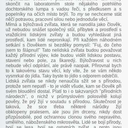
skončit na laboratorním stole nějakého potrhlého
dochtorského lumpa s vadou řeči, s předkusem a s
popelníky na očích místo brýlí. To
my
se nechceme stát
něčí potravou, pracovní silou nebo jednoduše věcí.
Mírná a býložravá zvířata, která se narodila jako člověk,
už nebudou snášet společný stůl, příbytek a prostředí s
vraždícími lidskými zvířaty a budou vyhledávat jiná
prostředí, kam lidé nepronikají. Při každém náhodném
setkání s člověkem si bezděky pomyslí: "Fuj, do čeho
jsem to šlápnul!" Tato nelidská zvířata budou považovat
každý přírodní výjev, kde budou vidět lidskou postavu,
stavení nebo pole, za škaredý. Býložravost u nich
nebude věcí odpírání, ale právě naopak. Přirovnal bych
to k takovému stavu věcí, kdy víte, že se vám někdo
vysmrkal do jídla. Taky byste to jídlo s odporem odstrčili.
Lidská zvířata se nikdy nenaučila sžít se s přírodou,
protože sem nepatří - to je vidět všude, kam se člověk při
svém bloudění dostal. Platí to i o takzvaných "přírodních
národech", o nichž v průmyslovém polosvětě kolují
pověry, že prý žijí v souladu s přírodou. Skutečnost je
taková, že sice třeba některé nárůdky žijí
obklopeny pralesem, ale jsou jím drceny, nikdy dost
přizpůsobilé, pod ochrannou clonou svého nepravého,
umělého, náboženského mikrosvěta. Lidé se bojí přírody,
bojí se lesa, bojí se ostatních zvířat, a proto jsou