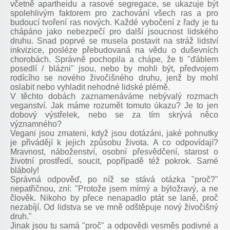
včetně apartheidu a rasové segregace, se ukazuje být
spolehlivým faktorem pro zachování všech ras a pro
budoucí tvoření ras nových. Každé vybočení z řady je tu
chápáno jako nebezpečí pro další jsoucnost lidského
druhu. Snad poprvé se musela postavit na stráž lidství
inkvizice, posléze přebudovaná na vědu o duševních
chorobách. Správně pochopila a chápe, že ti "ďáblem
posedlí / blázni" jsou, nebo by mohli být, předvojem
rodícího se nového živočišného druhu, jenž by mohl
oslabit nebo vyhladit nehodné lidské plémě.
V těchto dobách zaznamenáváme nebývalý rozmach
veganství. Jak máme rozumět tomuto úkazu? Je to jen
dobový výstřelek, nebo se za tím skrývá něco
významného?
Vegani jsou zmateni, když jsou dotázáni, jaké pohnutky
je přivádějí k jejich způsobu života. A co odpovídají?
Mravnost, náboženství, osobní přesvědčení, starost o
životní prostředí, soucit, popřípadě též pokrok. Samé
bláboly!
Správná odpověď, po níž se stává otázka "proč?"
nepatřičnou, zní: "Protože jsem mírný a býložravý, a ne
člověk. Nikoho by přece nenapadlo ptát se laně, proč
nezabíjí. Od lidstva se ve mně odštěpuje nový živočišný
druh."
Jinak jsou tu samá "proč" a odpovědi vesměs podivné a