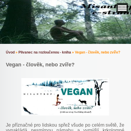
Úvod
»
Plivanec na rozloučenou - kniha
»
Vegan - člověk, nebo zvíře?
Vegan - člověk, nebo zvíře?
Je příznačné pro lidskou spřež všude po celém světě, že
vynakládá nesmírnou námahu a vymýšlí krkolomné