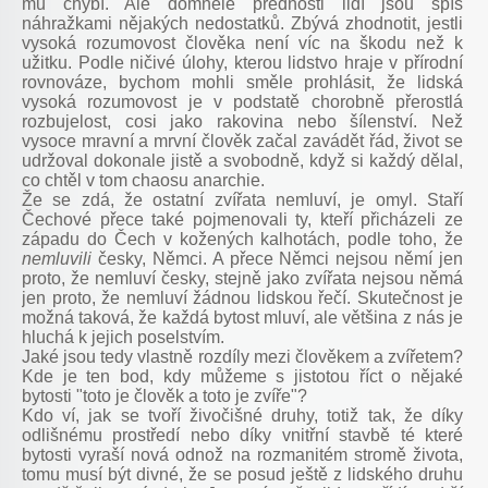
mu chybí. Ale domnělé přednosti lidí jsou spíš
náhražkami nějakých nedostatků. Zbývá zhodnotit, jestli
vysoká rozumovost člověka není víc na škodu než k
užitku. Podle ničivé úlohy, kterou lidstvo hraje v přírodní
rovnováze, bychom mohli směle prohlásit, že lidská
vysoká rozumovost je v podstatě chorobně přerostlá
rozbujelost, cosi jako rakovina nebo šílenství. Než
vysoce mravní a mrvní člověk začal zavádět řád, život se
udržoval dokonale jistě a svobodně, když si každý dělal,
co chtěl v tom chaosu anarchie.
Že se zdá, že ostatní zvířata nemluví, je omyl. Staří
Čechové přece také pojmenovali ty, kteří přicházeli ze
západu do Čech v kožených kalhotách, podle toho, že
nemluvili
česky, Němci. A přece Němci nejsou němí jen
proto, že nemluví česky, stejně jako zvířata nejsou němá
jen proto, že nemluví žádnou lidskou řečí. Skutečnost je
možná taková, že každá bytost mluví, ale většina z nás je
hluchá k jejich poselstvím.
Jaké jsou tedy vlastně rozdíly mezi člověkem a zvířetem?
Kde je ten bod, kdy můžeme s jistotou říct o nějaké
bytosti "toto je člověk a toto je zvíře"?
Kdo ví, jak se tvoří živočišné druhy, totiž tak, že díky
odlišnému prostředí nebo díky vnitřní stavbě té které
bytosti vyraší nová odnož na rozmanitém stromě života,
tomu musí být divné, že se posud ještě z lidského druhu