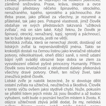
záměrně snižována. Prase, kráva, slepice a ovce
vzbuzují představy něčeho špinavého, otrockého,
nenažraného, tupého, sprostého a páchnoucího. Ale
třeba prase, jako příklad za všechny, je rozumné a
přátelské, tak jako pes. Potupné vlastnosti, jimiž člověk
obdařuje ve svých představách takzvaná "užitková
zvířata", má on sám také. Když řeknu, že člověk je
špinavý, otrocký, nenažraný, tupý, sprostý a páchnoucí,
tak to bude taky pravda, jestli ne větší.
Nelidská zvířata, která se nenechají zkrotit, dostávají od
lidských zvířat ta nejnenáviděnější jména. Takto se
krokodýli dostali na černou listinu jako krvelačné obludné
potvory, několikahlavé, oheň dštící saně, s nimiž udatní
bájní rytíři svádějí obrazné boje dobra se zlem za
vysvobození ošklivé pyšné princezny Humanity. Přitom
člověk svou krvelačností a obludností daleko překonává
všechny dravé potvory. Oheň, ten ničivý živel, také
zneužívá jedině člověk.
Lidské zvíře je natolik bezectné, že si dovoluje dělit
ostatní zvířata na užitečná, neužitečná a škodlivá. Člověk
v tomto výčtu ovšem jaksi stydlivě chybí. Nuže, pokusím
se přidělit lidem jejich místo Já: jsou škodliví a až budou
vyhubeni, svět bude o poznání hezčím místem k životu. K
otázce užitečnosti zbývá ještě dodat, že my, nelidská