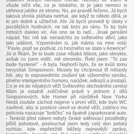
všude ničit vše, co je lidského, to je jako nemoci si
utrhnout jablko ze stromu. No, po pravdě řečeno, Já bych
taková shnilá pláňata netrhal, ale když to někdo dělá, je
to jen dobré a užitečné. Ale Já bych provedl ty útoky v
pozdějších hodinách, ne tak brzo po ránu. To by bylo
mrtvých daleko víc. Ale ono se to radí... Jinak geniální
nápad. Nic mě tak nenadchlo ze světového dění, jako
tato událost. Vzpomínám si, jak máma na mne volá:
"Pavle, pojď se podívat, co hrozného se stalo v Americe!"
Já si říkám, že to bude zase nějaká blbost, jako obvykle,
avšak co jsem viděl, mě ohromilo. Řekl jsem: "To zas
bude hysterie!" - A byla. Nejhorší bylo, že se kvůli tomu
nevysílali Simpsonovi. Musely by chcípnout tři miliardy
lidí, aby to ospravedlnilo zrušení tak výborného seriálu,
plného inteligentního humoru, narážek, odkazů a jinotajů.
Co je mi do nějakých věží Světového obchodního centra!
Mám je ostatně zvěčněné právě v jednom z dílů
Simpsonových, kde Homer při návštěvě New Yorku
hledá zoufale záchod nejprve v první věži, kde bylo WC
zavřené, aby si posléze ulevil ve druhé věži, zatímco mu
policista nasazuje "botičku" na špatně zaparkované auto.
- Tenkrát před rokem nebyly české sdělovací prostředky
příliš pohotové, poslouchal jsem tedy celý den polský
rozhlas, kde nepřetržitě běžely nejnovější zprávy,