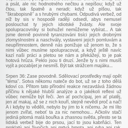
a psát, ale nic hodnotného nečtou a nepíšou; když už
čtou, tak špatně a neradi; když už píšou, tak
"škrabopisně" a s hrubými chybami. Odpudivá verbež, od
níž by sis v hospodě raději odsedl, abys nemusel
poslouchat ty jejich idiotské žvásty. Ale svoje
spolupracovníky si bohužel nemůžeme vybírat... A tak
jsme denně povinně tyranizováni tisíci jejich drobnými
zlomyslnostmi a naschvály, vystaveni jejich pomluvám a
neupřímnostem, denně nás ponižuje už jenom to, že s
nimi vůbec musíme spolupracovat, a když ještě navíc
kazí naši práci a pletou se nám a překážejí, to je pak
hotová hrůza. Peklo jsou ti druzí. Jenže ty s nimi musíš
vyjít a pozabíjet je nesmíš. Být tak strážcem majáku...
Srpen 36: Zase povodně. Sdělovací prostředky mají opět
"téma". Sotva někomu nateče do bot, už se z toho dělá
kdoví co. Přitom tato přírodní reakce nezavdává žádnou
příčinu k nějaké hlubší analýze a o jakékoli reflexi už
vůbec nemůže být řeči. Jen ať pochcípaj, jen ať platěj,
jen ať makaj, až se z nich kouří, stejně nevědí proč a nač!
A i kdyby to věděli, nebylo by jim to k ničemu. Je mi líto
jenom zvířat, neboť ta za nic nemohou... Ačkoliv stačí
jediná pitomá malá bouřka a zhasnou světla, přesto se ta
lidská verbež bije do prsou, jací to jsou kabrňáci. Ten
proklatý ani živočich ani mrtvá hmota, ani ryba ani rak,