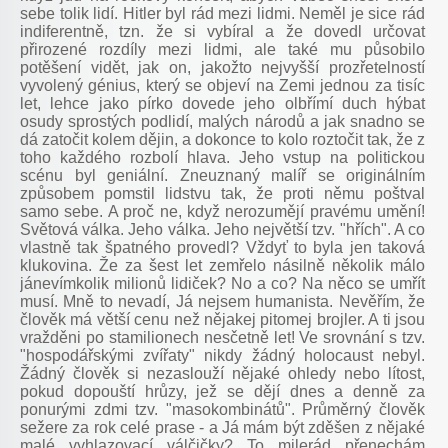
sebe tolik lidí. Hitler byl rád mezi lidmi. Neměl je sice rád
indiferentně, tzn. že si vybíral a že dovedl určovat
přirozené rozdíly mezi lidmi, ale také mu působilo
potěšení vidět, jak on, jakožto nejvyšší prozřetelností
vyvolený génius, který se objeví na Zemi jednou za tisíc
let, lehce jako pírko dovede jeho olbřímí duch hýbat
osudy sprostých podlidí, malých národů a jak snadno se
dá zatočit kolem dějin, a dokonce to kolo roztočit tak, že z
toho každého rozbolí hlava. Jeho vstup na politickou
scénu byl geniální. Zneuznaný malíř se originálním
způsobem pomstil lidstvu tak, že proti němu poštval
samo sebe. A proč ne, když nerozumějí pravému umění!
Světová válka. Jeho válka. Jeho největší tzv. "hřích". A co
vlastně tak špatného provedl? Vždyť to byla jen taková
klukovina. Že za šest let zemřelo násilně několik málo
jánevímkolik milionů lidiček? No a co? Na něco se umřít
musí. Mně to nevadí, Já nejsem humanista. Nevěřím, že
člověk má větší cenu než nějakej pitomej brojler. A ti jsou
vražděni po stamilionech nesčetně let! Ve srovnání s tzv.
"hospodářskými zvířaty" nikdy žádný holocaust nebyl.
Žádný člověk si nezaslouží nějaké ohledy nebo lítost,
pokud dopouští hrůzy, jež se dějí dnes a denně za
ponurými zdmi tzv. "masokombinátů". Průměrný člověk
sežere za rok celé prase - a Já mám být zděšen z nějaké
malé vyhlazovací válčičky? To milerád přenechám