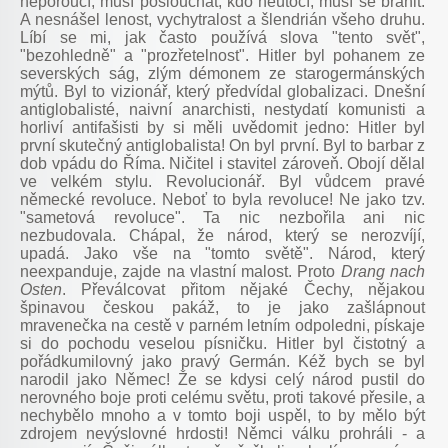
neporoučí, musí poslouchat, kdo neútočí, musí se bránit.
A nesnášel lenost, vychytralost a šlendrián všeho druhu.
Líbí se mi, jak často používá slova "tento svět",
"bezohledně" a "prozřetelnost". Hitler byl pohanem ze
severských ság, zlým démonem ze starogermánských
mýtů. Byl to vizionář, který předvídal globalizaci. Dnešní
antiglobalisté, naivní anarchisti, nestydatí komunisti a
horliví antifašisti by si měli uvědomit jedno: Hitler byl
první skutečný antiglobalista! On byl první. Byl to barbar z
dob vpádu do Říma. Ničitel i stavitel zároveň. Obojí dělal
ve velkém stylu. Revolucionář. Byl vůdcem pravé
německé revoluce. Neboť to byla revoluce! Ne jako tzv.
"sametová revoluce". Ta nic nezbořila ani nic
nezbudovala. Chápal, že národ, který se nerozvíjí,
upadá. Jako vše na "tomto světě". Národ, který
neexpanduje, zajde na vlastní malost. Proto
Drang nach
Osten
. Převálcovat přitom nějaké Čechy, nějakou
špinavou českou pakáž, to je jako zašlápnout
mravenečka na cestě v parném letním odpoledni, pískaje
si do pochodu veselou písničku. Hitler byl čistotný a
pořádkumilovný jako pravý Germán. Kéž bych se byl
narodil jako Němec! Že se kdysi celý národ pustil do
nerovného boje proti celému světu, proti takové přesile, a
nechybělo mnoho a v tomto boji uspěl, to by mělo být
zdrojem nevýslovné hrdosti! Němci válku prohráli - a