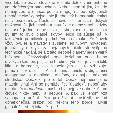
více tak, že právě člověk je v tomto detektivním příběhu
tím zlořečeným padouchem! Neboť jsem si jist, že lidé
nemají žádné emoce, pouze reagují na podněty, jejich
umrněné citečky nejsou nic jiného než hormonální reakcí
na vnější stimuly. Často se hovoří o hranicích lidských
možností. Je jich mnoho a jsou úzké a omezené! I kdyby
nakrásně jednoho dne sestrojili stroj času, nebo co - co
by jim to bylo platné, kdyby jejich cit zůstal dál v
takovémto primitivním podmíněném náznaku! Že člověk
vždy byl, je a navždy i zůstane jen tupým hovadem,
jemuž bylo kdysi za nejasných okolností vštípeno
technické nadání, dělá z této nebohé planety jeden velký
blázinec. - Přežvykující kráva, ležící na louce, hejno
divokých kachen, plující na hladině rybníka - je v tom tolik
klidu a harmonie, tolik vznešených citů to vzbuzuje,
přímo mír v duši!... - A teď banda turistů s digitálními
fotoaparáty a mobilními telefony, okupující nákupní
středisko. Obrázek pro otrlé! Obraz nejhnusnějšího
materialismu! Ani se nemůže říct "úpadek", neboť aby
mohlo něco
upadnout
, musí to být nejprve nahoře. A tam
člověk nikdy nebyl a nebude! A pak už jenom vzít
samopal a udělat něco pro životní prostředí, ne furt
donekonečna uklízet po někom jeho bordel! Mysli
globálně, jednej lokálně - pal!