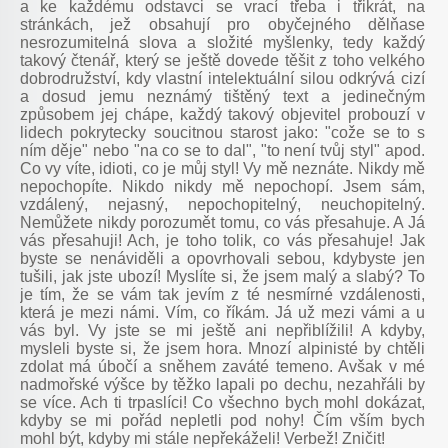
a ke každému odstavci se vrací třeba i třikrát, na
stránkách, jež obsahují pro obyčejného dělňase
nesrozumitelná slova a složité myšlenky, tedy každý
takový čtenář, který se ještě dovede těšit z toho velkého
dobrodružství, kdy vlastní intelektuální silou odkrývá cizí
a dosud jemu neznámý tištěný text a jedinečným
způsobem jej chápe, každý takový objevitel probouzí v
lidech pokrytecky soucitnou starost jako: "cože se to s
ním děje" nebo "na co se to dal", "to není tvůj styl" apod.
Co vy víte, idioti, co je můj styl! Vy mě neznáte. Nikdy mě
nepochopíte. Nikdo nikdy mě nepochopí. Jsem sám,
vzdálený, nejasný, nepochopitelný, neuchopitelný.
Nemůžete nikdy porozumět tomu, co vás přesahuje. A Já
vás přesahuji! Ach, je toho tolik, co vás přesahuje! Jak
byste se nenáviděli a opovrhovali sebou, kdybyste jen
tušili, jak jste ubozí! Myslíte si, že jsem malý a slabý? To
je tím, že se vám tak jevím z té nesmírné vzdálenosti,
která je mezi námi. Vím, co říkám. Já už mezi vámi a u
vás byl. Vy jste se mi ještě ani nepřiblížili! A kdyby,
mysleli byste si, že jsem hora. Mnozí alpinisté by chtěli
zdolat má úbočí a sněhem zaváté temeno. Avšak v mé
nadmořské výšce by těžko lapali po dechu, nezahřáli by
se více. Ach ti trpaslíci! Co všechno bych mohl dokázat,
kdyby se mi pořád nepletli pod nohy! Čím vším bych
mohl být, kdyby mi stále nepřekáželi! Verbež! Zničit!