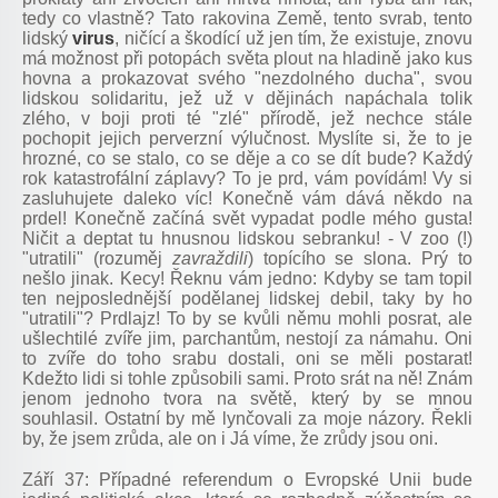
tedy co vlastně? Tato rakovina Země, tento svrab, tento
lidský
virus
, ničící a škodící už jen tím, že existuje, znovu
má možnost při potopách světa plout na hladině jako kus
hovna a prokazovat svého "nezdolného ducha", svou
lidskou solidaritu, jež už v dějinách napáchala tolik
zlého, v boji proti té "zlé" přírodě, jež nechce stále
pochopit jejich perverzní výlučnost. Myslíte si, že to je
hrozné, co se stalo, co se děje a co se dít bude? Každý
rok katastrofální záplavy? To je prd, vám povídám! Vy si
zasluhujete daleko víc! Konečně vám dává někdo na
prdel! Konečně začíná svět vypadat podle mého gusta!
Ničit a deptat tu hnusnou lidskou sebranku! - V zoo (!)
"utratili" (rozuměj
zavraždili
) topícího se slona. Prý to
nešlo jinak. Kecy! Řeknu vám jedno: Kdyby se tam topil
ten nejposlednější podělanej lidskej debil, taky by ho
"utratili"? Prdlajz! To by se kvůli němu mohli posrat, ale
ušlechtilé zvíře jim, parchantům, nestojí za námahu. Oni
to zvíře do toho srabu dostali, oni se měli postarat!
Kdežto lidi si tohle způsobili sami. Proto srát na ně! Znám
jenom jednoho tvora na světě, který by se mnou
souhlasil. Ostatní by mě lynčovali za moje názory. Řekli
by, že jsem zrůda, ale on i Já víme, že zrůdy jsou oni.
Září 37: Případné referendum o Evropské Unii bude