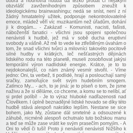
dobrá a hodnotná hudba dá těžko prodat či nějakým
obzvlášť zavrženíhodným způsobem zneužít k
ideologickému brainwashingu; nedá se sníst, není z ní
žádný hmatatelný užitek, podporuje nekontrolovatelné
emoce, mládež věří víc muzikantům než úřadům, dohání
ji k drogám... - Zakázat! - Komunisti, nacisti, fašisti,
náboženští fanatici - všichni jsou spojeni společnou
nenávistí k hudbě, jež má v sobě ducha eruptivní
svobody a vášně. Až mě to vede ke ztřeštěným úvahám o
tom, že snad všichni tvůrci a milovníci takovéto pocitově
silné hudby v krátkých, leč nešťastných dějinách
lidského rodu na této planetě, museli zosobňovat jakýsi
temporální výron nadlidské energie. Krátce, je to to
nejdokonalejší, co nám známý vesmír stvořil. - Víme
jedno: Oni, ta verbež, ti podlidé, hrají a poslouchají samý
sračky, zamořujíce svět svým hudebním smogem.
Zatímco My... - ach, to je jiná: je to píseň o tom, že jsme
naživu a že si děláme, co chceme, a komu se to nelíbí, ať
si prdel políbí! - Je to výraz hluboké nadřazenosti nad
Člověkem. I úplně beznadějné lidské hovado se díky této
hudbě stává alespoň nakrátko lepším. Nestane se sice
bohem, jako My, zůstane dál smrtelné a odsouzené k
záhubě, nicméně alespoň ochutnalo tuto božskou manu
a teď se může zase vrátit ke svým prasečím pomyjím. - A
Oni to vědí či tuší! Proto ji nenávidí nenávistí Nižšího k