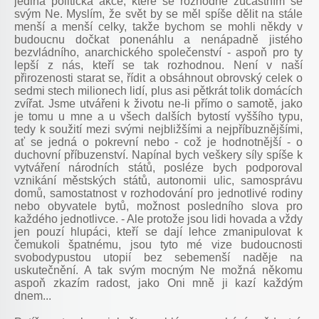
jediná politická akce, které se rozhodně zúčastním se
svým Ne. Myslím, že svět by se měl spíše dělit na stále
menší a menší celky, takže bychom se mohli někdy v
budoucnu dočkat ponenáhlu a nenápadně jistého
bezvládního, anarchického společenství - aspoň pro ty
lepší z nás, kteří se tak rozhodnou. Není v naší
přirozenosti starat se, řídit a obsáhnout obrovský celek o
sedmi stech milionech lidí, plus asi pětkrát tolik domácích
zvířat. Jsme utvářeni k životu ne-li přímo o samotě, jako
je tomu u mne a u všech dalších bytostí vyššího typu,
tedy k soužití mezi svými nejbližšími a nejpříbuznějšími,
ať se jedná o pokrevní nebo - což je hodnotnější - o
duchovní příbuzenství. Napínal bych veškery síly spíše k
vytváření národních států, posléze bych podporoval
vznikání městských států, autonomii ulic, samosprávu
domů, samostatnost v rozhodování pro jednotlivé rodiny
nebo obyvatele bytů, možnost posledního slova pro
každého jednotlivce. - Ale protože jsou lidi hovada a vždy
jen pouzí hlupáci, kteří se dají lehce zmanipulovat k
čemukoli špatnému, jsou tyto mé vize budoucnosti
svobodypustou utopií bez sebemenší naděje na
uskutečnění. A tak svým mocným Ne možná někomu
aspoň zkazím radost, jako Oni mně ji kazí každým
dnem...