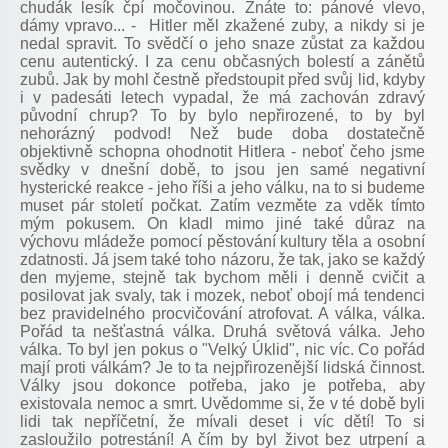
chudák lesík čpí močovinou. Znáte to: pánové vlevo,
dámy vpravo... - Hitler měl zkažené zuby, a nikdy si je
nedal spravit. To svědčí o jeho snaze zůstat za každou
cenu autentický. I za cenu občasných bolestí a zánětů
zubů. Jak by mohl čestně předstoupit před svůj lid, kdyby
i v padesáti letech vypadal, že má zachován zdravý
původní chrup? To by bylo nepřirozené, to by byl
nehorázný podvod! Než bude doba dostatečně
objektivně schopna ohodnotit Hitlera - neboť čeho jsme
svědky v dnešní době, to jsou jen samé negativní
hysterické reakce - jeho říši a jeho válku, na to si budeme
muset pár století počkat. Zatím vezměte za vděk tímto
mým pokusem. On kladl mimo jiné také důraz na
výchovu mládeže pomocí pěstování kultury těla a osobní
zdatnosti. Já jsem také toho názoru, že tak, jako se každý
den myjeme, stejně tak bychom měli i denně cvičit a
posilovat jak svaly, tak i mozek, neboť obojí má tendenci
bez pravidelného procvičování atrofovat. A válka, válka.
Pořád ta nešťastná válka. Druhá světová válka. Jeho
válka. To byl jen pokus o "Velký Úklid", nic víc. Co pořád
mají proti válkám? Je to ta nejpřirozenější lidská činnost.
Války jsou dokonce potřeba, jako je potřeba, aby
existovala nemoc a smrt. Uvědomme si, že v té době byli
lidi tak nepříčetní, že mívali deset i víc dětí! To si
zasloužilo potrestání! A čím by byl život bez utrpení a