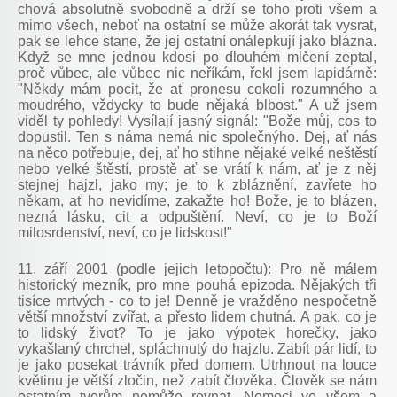
chová absolutně svobodně a drží se toho proti všem a
mimo všech, neboť na ostatní se může akorát tak vysrat,
pak se lehce stane, že jej ostatní onálepkují jako blázna.
Když se mne jednou kdosi po dlouhém mlčení zeptal,
proč vůbec, ale vůbec nic neříkám, řekl jsem lapidárně:
"Někdy mám pocit, že ať pronesu cokoli rozumného a
moudrého, vždycky to bude nějaká blbost." A už jsem
viděl ty pohledy! Vysílají jasný signál: "Bože můj, cos to
dopustil. Ten s náma nemá nic společnýho. Dej, ať nás
na něco potřebuje, dej, ať ho stihne nějaké velké neštěstí
nebo velké štěstí, prostě ať se vrátí k nám, ať je z něj
stejnej hajzl, jako my; je to k zbláznění, zavřete ho
někam, ať ho nevidíme, zakažte ho! Bože, je to blázen,
nezná lásku, cit a odpuštění. Neví, co je to Boží
milosrdenství, neví, co je lidskost!"
11. září 2001 (podle jejich letopočtu): Pro ně málem
historický mezník, pro mne pouhá epizoda. Nějakých tři
tisíce mrtvých - co to je! Denně je vražděno nespočetně
větší množství zvířat, a přesto lidem chutná. A pak, co je
to lidský život? To je jako výpotek horečky, jako
vykašlaný chrchel, spláchnutý do hajzlu. Zabít pár lidí, to
je jako posekat trávník před domem. Utrhnout na louce
květinu je větší zločin, než zabít člověka. Člověk se nám
ostatním tvorům nemůže rovnat. Nemoci ve všem a