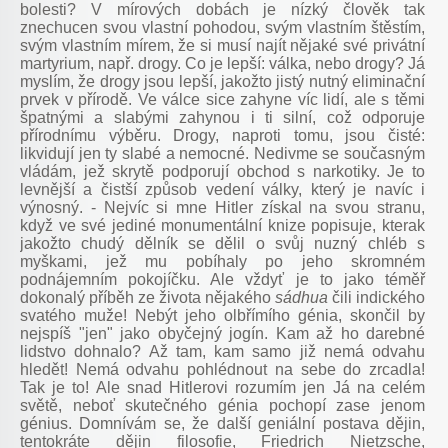
bolesti? V mírových dobách je nízký člověk tak
znechucen svou vlastní pohodou, svým vlastním štěstím,
svým vlastním mírem, že si musí najít nějaké své privátní
martyrium, např. drogy. Co je lepší: válka, nebo drogy? Já
myslím, že drogy jsou lepší, jakožto jistý nutný eliminační
prvek v přírodě. Ve válce sice zahyne víc lidí, ale s těmi
špatnými a slabými zahynou i ti silní, což odporuje
přírodnímu výběru. Drogy, naproti tomu, jsou čisté:
likvidují jen ty slabé a nemocné. Nedivme se současným
vládám, jež skrytě podporují obchod s narkotiky. Je to
levnější a čistší způsob vedení války, který je navíc i
výnosný. - Nejvíc si mne Hitler získal na svou stranu,
když ve své jediné monumentální knize popisuje, kterak
jakožto chudý dělník se dělil o svůj nuzný chléb s
myškami, jež mu pobíhaly po jeho skromném
podnájemním pokojíčku. Ale vždyť je to jako téměř
dokonalý příběh ze života nějakého
sádhua
čili indického
svatého muže! Nebýt jeho olbřímího génia, skončil by
nejspíš "jen" jako obyčejný jogín. Kam až ho darebné
lidstvo dohnalo? Až tam, kam samo již nemá odvahu
hledět! Nemá odvahu pohlédnout na sebe do zrcadla!
Tak je to! Ale snad Hitlerovi rozumím jen Já na celém
světě, neboť skutečného génia pochopí zase jenom
génius. Domnívám se, že další geniální postava dějin,
tentokráte dějin filosofie, Friedrich Nietzsche,