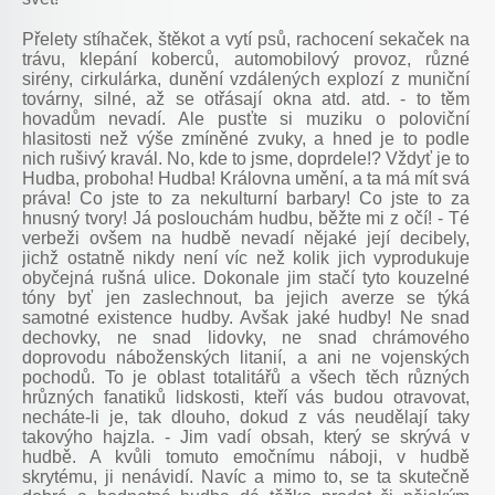
Přelety stíhaček, štěkot a vytí psů, rachocení sekaček na
trávu, klepání koberců, automobilový provoz, různé
sirény, cirkulárka, dunění vzdálených explozí z muniční
továrny, silné, až se otřásají okna atd. atd. - to těm
hovadům nevadí. Ale pusťte si muziku o poloviční
hlasitosti než výše zmíněné zvuky, a hned je to podle
nich rušivý kravál. No, kde to jsme, doprdele!? Vždyť je to
Hudba, proboha! Hudba! Královna umění, a ta má mít svá
práva! Co jste to za nekulturní barbary! Co jste to za
hnusný tvory! Já poslouchám hudbu, běžte mi z očí! - Té
verbeži ovšem na hudbě nevadí nějaké její decibely,
jichž ostatně nikdy není víc než kolik jich vyprodukuje
obyčejná rušná ulice. Dokonale jim stačí tyto kouzelné
tóny byť jen zaslechnout, ba jejich averze se týká
samotné existence hudby. Avšak jaké hudby! Ne snad
dechovky, ne snad lidovky, ne snad chrámového
doprovodu náboženských litanií, a ani ne vojenských
pochodů. To je oblast totalitářů a všech těch různých
hrůzných fanatiků lidskosti, kteří vás budou otravovat,
necháte-li je, tak dlouho, dokud z vás neudělají taky
takovýho hajzla. - Jim vadí obsah, který se skrývá v
hudbě. A kvůli tomuto emočnímu náboji, v hudbě
skrytému, ji nenávidí. Navíc a mimo to, se ta skutečně