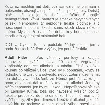
Když už nechtějí mít děti, což samozřejmě přijímám s
potěšením, otravují alespoň tím, že si pořizují psy. Dětský
pláč a křik tak jenom střídá psí štěkot. Stoupající
demografickou křivku nahrazuje smečka nevychovaných
psisek. Nemohou-li ty neplodné lidské plodnice a ti
neschopní impotenti škodit sami, škodí skrze někoho
jiného. Myslím, že nadchází doba, kdy budeme muset
chodit ven vyzbrojeni minimálně holí.
DDT a Cyklon B - v podstatě žádný rozdíl, jen v
podružnostech. Viděno z výšky, jen pouhá čistidla.
Adolf Hitler
- přes všechny pomluvy a zaujatá
stanoviska, největší postava 20. století. Vegetarián,
zapřisáhlý odpůrce alkoholu a tabáku. Chtěl zakázat
kouření po vítězné válce. Bylo by k popukání, kdyby se
jednoho dne zjistilo a potvrdilo, neboť zatím můžeme mít
jen dohady a podezření, že Němci prohráli válku jen
proto, aby mohli dál kouřit. Nikdy nepil alkohol. Jemu by
ničím nepomohl, jen by mu uškodil. Nepotřeboval pít jako
pil Ladislav Klíma, totiž pro navození vyšších pocitů,
jakožto propustka do jiné dimenze. Hitler měl normálně
vyšší pocity, žil v jiné dimenzi. Neužíval alkohol jako Já,
když jdu na rockový koncert, abych vůbec snesl okolo