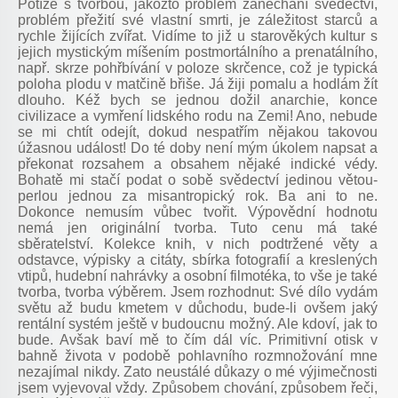
Potíže s tvorbou, jakožto problém zanechání svědectví,
problém přežití své vlastní smrti, je záležitost starců a
rychle žijících zvířat. Vidíme to již u starověkých kultur s
jejich mystickým míšením postmortálního a prenatálního,
např. skrze pohřbívání v poloze skrčence, což je typická
poloha plodu v matčině břiše. Já žiji pomalu a hodlám žít
dlouho. Kéž bych se jednou dožil anarchie, konce
civilizace a vymření lidského rodu na Zemi! Ano, nebude
se mi chtít odejít, dokud nespatřím nějakou takovou
úžasnou událost! Do té doby není mým úkolem napsat a
překonat rozsahem a obsahem nějaké indické védy.
Bohatě mi stačí podat o sobě svědectví jedinou větou-
perlou jednou za misantropický rok. Ba ani to ne.
Dokonce nemusím vůbec tvořit. Výpovědní hodnotu
nemá jen originální tvorba. Tuto cenu má také
sběratelství. Kolekce knih, v nich podtržené věty a
odstavce, výpisky a citáty, sbírka fotografií a kreslených
vtipů, hudební nahrávky a osobní filmotéka, to vše je také
tvorba, tvorba výběrem. Jsem rozhodnut: Své dílo vydám
světu až budu kmetem v důchodu, bude-li ovšem jaký
rentální systém ještě v budoucnu možný. Ale kdoví, jak to
bude. Avšak baví mě to čím dál víc. Primitivní otisk v
bahně života v podobě pohlavního rozmnožování mne
nezajímal nikdy. Zato neustálé důkazy o mé výjimečnosti
jsem vyjevoval vždy. Způsobem chování, způsobem řeči,