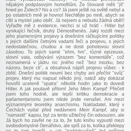
nějakým podpásovým homofilům. Že Slované měli "jít"
hned po Židech? No a co? Já jsem ještě na světě nebyl a
po ostatních mně je hovno! Nechtějte po mně, abych se
cítil a myslel jako oběť. Já nejsem a nebudu žádná oběť!
Vyřaďte mě z evidence, nechci si už hrát! - Hitler byl
vynikající řečník, druhý Démosthenés. Jaký rozdíl mezi
jeho plamennými projevy a dnešními ráčkujícími politiky
s jejich dalšími četnými vadami řeči a projevu, s jejich
nedostatečnou, chudou a ne dosti pohotovou slovní
zásobou. To jejich samé "ehm, hm", různé epizeuxe,
slovní vata, odbývání výrazem "bez komentáře", což
neznamená v jádru nic jiného než "bez mozku, bez
názoru, beze cti", a obsahová náplň projevu vůbec - k
zblití. Dnešní politik neumí bez chyby ani
přečíst
"svůj"
projev, který mu napsal někdo jiný, natož aby dokázal
hovořit uceleně "spatra" několik hodin jako to dovedl
Hitler. A jak poutavě přitom! Jeho
Mein Kampf:
Přečetl
jsem toho hodně, ale lepší kritiku demokracie a
parlamentarismu jsem nikde jinde nenašel. Ani mezi
významnými teoretiky anarchismu. Nakladatel, který v
Čechách vydal před nedávnem
Mein Kampf
, aby si
"namastil" kapsu, byl za tento užitečný čin odsouzen, ale
Já bych ho zavřel ne za to, že tuto knihu vypustil mezi
svobodomyslné čtenářstvo, ale spíš za to, kolika překlepy
se to tam hemží, a jak "rychlokvašně" byl pořízen