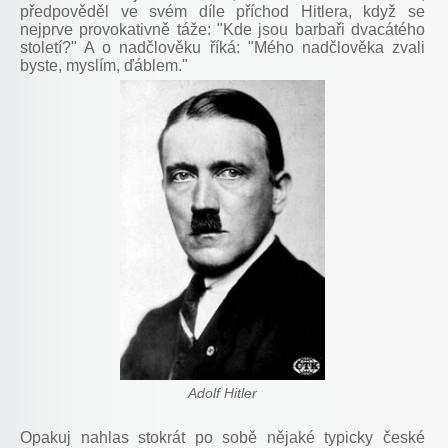
předpověděl ve svém díle příchod Hitlera, když se
nejprve provokativně táže: "Kde jsou barbaři dvacátého
století?" A o nadčlověku říká: "Mého nadčlověka zvali
byste, myslím, ďáblem."
Adolf Hitler
Opakuj nahlas stokrát po sobě nějaké typicky české