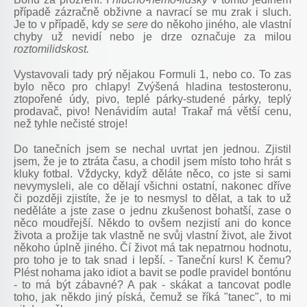
případě zázračně obživne a navrací se mu zrak i sluch.
Je to v případě, kdy
se sere
do někoho jiného, ale vlastní
chyby už nevidí nebo je drze označuje za milou
roztomilidskost.
Vystavovali tady prý nějakou Formuli 1, nebo co. To zas
bylo něco pro chlapy! Zvýšená hladina testosteronu,
ztopořené údy, pivo, teplé párky-studené párky, teplý
prodavač, pivo! Nenávidím auta! Trakař má větší cenu,
než tyhle nečisté stroje!
Do tanečních jsem se nechal uvrtat jen jednou. Zjistil
jsem, že je to ztráta času, a chodil jsem místo toho hrát s
kluky fotbal. Vždycky, když děláte něco, co jste si sami
nevymysleli, ale co dělají všichni ostatní, nakonec dříve
či později zjistíte, že je to nesmysl to dělat, a tak to už
neděláte a jste zase o jednu zkušenost bohatší, zase o
něco moudřejší. Někdo to ovšem nezjistí ani do konce
života a prožije tak vlastně ne svůj vlastní život, ale život
někoho úplně jiného. Čí život má tak nepatrnou hodnotu,
pro toho je to tak snad i lepší. - Taneční kurs! K čemu?
Plést nohama jako idiot a bavit se podle pravidel bontónu
- to má být zábavné? A pak - skákat a tancovat podle
toho, jak někdo jiný píská, čemuž se říká "tanec", to mi