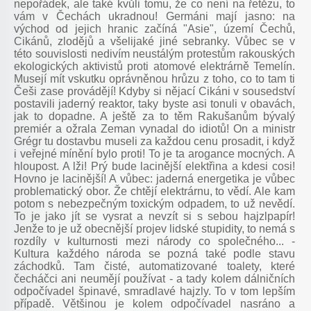
nepořádek, ale také kvůli tomu, že co není na řetězu, to
vám v Čechách ukradnou! Germáni mají jasno: na
východ od jejich hranic začíná "Asie", území Čechů,
Cikánů, zlodějů a všelijaké jiné sebranky. Vůbec se v
této souvislosti nedivím neustálým protestům rakouských
ekologických aktivistů proti atomové elektrárně Temelín.
Musejí mít vskutku oprávněnou hrůzu z toho, co to tam ti
Češi zase provádějí! Kdyby si nějací Cikáni v sousedství
postavili jaderný reaktor, taky byste asi tonuli v obavách,
jak to dopadne. A ještě za to těm Rakušanům bývalý
premiér a ožrala Zeman vynadal do idiotů! On a ministr
Grégr tu dostavbu museli za každou cenu prosadit, i když
i veřejné mínění bylo proti! To je ta arogance mocných. A
hloupost. A lži! Prý bude lacinější elektřina a kdesi cosi!
Hovno je lacinější! A vůbec: jaderná energetika je vůbec
problematický obor. Že chtějí elektrárnu, to vědí. Ale kam
potom s nebezpečným toxickým odpadem, to už nevědí.
To je jako jít se vysrat a nevzít si s sebou hajzlpapír!
Jenže to je už obecnější projev lidské stupidity, to nemá s
rozdíly v kulturnosti mezi národy co společného... -
Kultura každého národa se pozná také podle stavu
záchodků. Tam čisté, automatizované toalety, které
čecháčci ani neumějí používat - a tady kolem dálničních
odpočívadel špinavé, smradlavé hajzly. To v tom lepším
případě. Většinou je kolem odpočívadel nasráno a