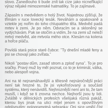
slovo. Zanedlouho ti bude znít tak cize jako nicneříkající
výraz nějaké mimozemské hatmatilky. To je zajímavé.
Zápasím s medvědem o holý život. Najednou zjišťuji, že
třímám v ruce lovecký tesák. Neváhám a opakovaně a
vztekle jej nořím do toho chlupatého těla. Medvěd padá
mrtev k zemi. Je po něm. Odvracím se a skloněný se
vydýchávám. Pak se otočím a vidím, že na zemi už neleží
mrtvý medvěd, ale mrtvola mého otce. Klesám na kolena
a hořce pláču.
Povídá stará psice staré čubce: "Ty dnešní mladé feny a
psi se chovají jako zvířata."
Nikoli "postav dům, zasaď strom a zploď syna". To je pro
sračky. Pravý muž by měl poznat, co to je kriminál, válka,
nebo alespoň vojna.
Ani na té nejnamáhavější a tělesně nejnáročnější práci
není tak hrozné to, že jsi vykořisťovaný a součástí
systému, který nenávidíš. Nejhroznější není ani to, že tam
musíš, i když se ti zrovna nechce. Nejhorší jsou ty lidi.
Zvláště v dělnických profesích všelijaká různá pakáž,
kterou bys jinak na ulici míjel jenom s opovržlivým
odplivnutím; pologramotná sebranka: Oni sice umějí číst