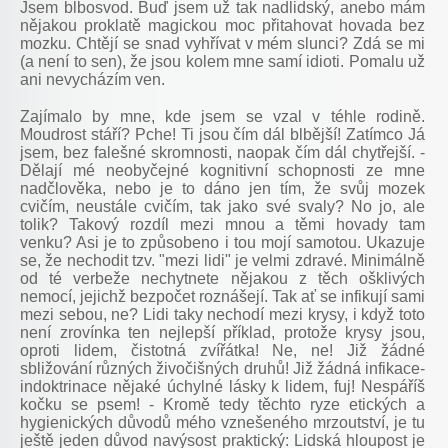
Jsem blbosvod. Buď jsem už tak nadlidský, anebo mám
nějakou proklatě magickou moc přitahovat hovada bez
mozku. Chtějí se snad vyhřívat v mém slunci? Zdá se mi
(a není to sen), že jsou kolem mne samí idioti. Pomalu už
ani nevycházím ven.
Zajímalo by mne, kde jsem se vzal v téhle rodině.
Moudrost stáří? Pche! Ti jsou čím dál blbější! Zatímco Já
jsem, bez falešné skromnosti, naopak čím dál chytřejší. -
Dělají mé neobyčejné kognitivní schopnosti ze mne
nadčlověka, nebo je to dáno jen tím, že svůj mozek
cvičím, neustále cvičím, tak jako své svaly? No jo, ale
tolik? Takový rozdíl mezi mnou a těmi hovady tam
venku? Asi je to způsobeno i tou mojí samotou. Ukazuje
se, že nechodit tzv. "mezi lidi" je velmi zdravé. Minimálně
od té verbeže nechytnete nějakou z těch ošklivých
nemocí, jejichž bezpočet roznášejí. Tak ať se infikují sami
mezi sebou, ne? Lidi taky nechodí mezi krysy, i když toto
není zrovínka ten nejlepší příklad, protože krysy jsou,
oproti lidem, čistotná zvířátka! Ne, ne! Již žádné
sbližování různých živočišných druhů! Již žádná infikace-
indoktrinace nějaké úchylné lásky k lidem, fuj! Nespáříš
kočku se psem! - Kromě tedy těchto ryze etických a
hygienických důvodů mého vznešeného mrzoutství, je tu
ještě jeden důvod navýsost praktický: Lidská hloupost je