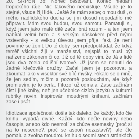
20. SRPEN 36: Konec cestování. Konec hledání
tropického ráje. Nic takového neexistuje. Všude je to
stejné, všude žijí lidé... Ještě že mám sebe; o mou duši, o
mého nadlidského ducha se jim dosud nepodařilo mě
připravit. Mám svou hudbu, svou samotu. Pamatuji si,
když jsem jako malé dítě začal brát rozum - a ten jsem
nabíral velmi brzo a s velkým náskokem před mými
vrstevníky - s velkou úlevou jsem přijal fakt, že není
povinné se ženit. Do té doby jsem předpokládal, že když
téměř všichni žijí v manželství, nejspíš to musí být
nařízeno zákonem či co. Již od té doby vím, že Já a lidé
jsou dva zcela odlišní tvorové. Už jsem se nenutil do
žádné křečovité družby. Začal jsem je pozorovat a
zkoumat jako vivisektor své bílé myšky. Říkalo se o mně,
že jen sedím, mlčím a pozorně poslouchám, ale když
promluvím, je to perla. Filozof už odmala. Zase začínám
číst i jiné knihy, než jen učebnice cizích jazyků a kulturní
rubriky novin. Inspirován moudrými knihami, začínám
zase i psát.
Idiotizace společnosti došla tak daleko, že každý, kdo čte
knihu, vypadá divně. Každý, kdo nečte noviny nebo
časopis, anebo kdo nesmolí za chůze esemesky (proč si
na to nesedne?, proč se aspoň nezastaví?), ale čte
pomalu a zvolna moudrou knihu o sedmi stech stránkách