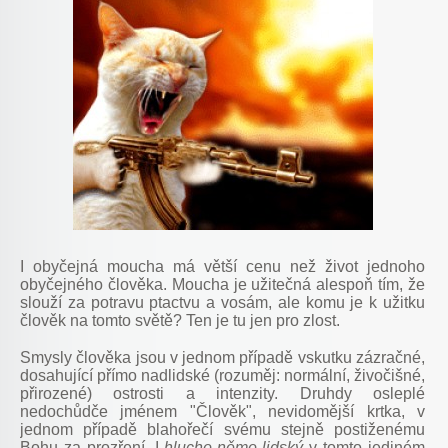
I obyčejná moucha má větší cenu než život jednoho
obyčejného člověka. Moucha je užitečná alespoň tím, že
slouží za potravu ptactvu a vosám, ale komu je k užitku
člověk na tomto světě? Ten je tu jen pro zlost.
Smysly člověka jsou v jednom případě vskutku zázračné,
dosahující přímo nadlidské (rozuměj: normální, živočišné,
přirozené) ostrosti a intenzity. Druhdy osleplé
nedochůdče jménem "Člověk", nevidomější krtka, v
jednom případě blahořečí svému stejně postiženému
Bohu za prozření. I
hlucho-němo-lidský
v tomto jediném