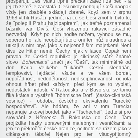
prosperují. Češi válku trpně přečkali zalezlí za pecí - a
jejich země je zaostalá. Češi nikdy nebojují. Češi naopak
vždy jen zbaběle skládají zbraně. Když sem v srpnu
1968 vtrhli Rusáci, jediné, na co se Češi zmohli, bylo to,
že "polepili Prahu hajzlpapírem", jak trefně poznamenal
básník Ivan Diviš. Češi vhozenou rukavici zásadně
nezvedají. Když po nich hodíte nožem, vyhnou se mu,
seberou ho, ale neopětují útok: oni ten nůž ukradnou a
utíkají s ním pryč jako s nejcennějším majetkem! Není
divu, že Hitler neměl Čechy nijak v lásce. Copak není
pravda, že Česká republika je cikánský stát? Známé
slovo
"Bohemians"
značí jak "Češi", tak minimálně od
dob Karla Velikého "Cikáni"! Český šlendrián,
lemplovství, lajdáctví, všude a ve všem bordel,
nepořádnost, nedodělanost, nedisciplinovanost, ochota
ohnout hřbet před každým, před kým se to vyplatí,
nedostatek hrdosti. V Rakousku a v Bavorsku se tomu
říká krátce a výstižně "böhmische Dorf" (česko-cikánská
vesnice) - obdoba českého ekvivalentu "turecké
hospodářství". Ale hádám, že ani v tom Turecku
nepanuje takovej bordel, jako v "Tschechei". Jeďte si pro
srovnání z Německa či Rakouska do Čech: Tam
projíždíte hezky upravenými malebnými vesničkami; a
jen co překročíte české hranice, ocitnete se rázem jako v
cikánském táboře! Nejen pro ten všudypřítomný