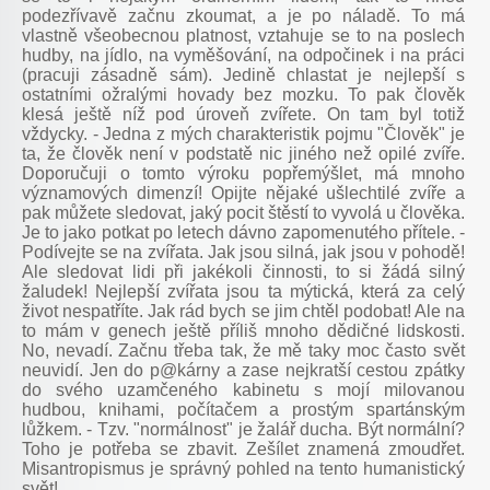
podezřívavě začnu zkoumat, a je po náladě. To má
vlastně všeobecnou platnost, vztahuje se to na poslech
hudby, na jídlo, na vyměšování, na odpočinek i na práci
(pracuji zásadně sám). Jedině chlastat je nejlepší s
ostatními ožralými hovady bez mozku. To pak člověk
klesá ještě níž pod úroveň zvířete. On tam byl totiž
vždycky. - Jedna z mých charakteristik pojmu "Člověk" je
ta, že člověk není v podstatě nic jiného než opilé zvíře.
Doporučuji o tomto výroku popřemýšlet, má mnoho
významových dimenzí! Opijte nějaké ušlechtilé zvíře a
pak můžete sledovat, jaký pocit štěstí to vyvolá u člověka.
Je to jako potkat po letech dávno zapomenutého přítele. -
Podívejte se na zvířata. Jak jsou silná, jak jsou v pohodě!
Ale sledovat lidi při jakékoli činnosti, to si žádá silný
žaludek! Nejlepší zvířata jsou ta mýtická, která za celý
život nespatříte. Jak rád bych se jim chtěl podobat! Ale na
to mám v genech ještě příliš mnoho dědičné lidskosti.
No, nevadí. Začnu třeba tak, že mě taky moc často svět
neuvidí. Jen do p@kárny a zase nejkratší cestou zpátky
do svého uzamčeného kabinetu s mojí milovanou
hudbou, knihami, počítačem a prostým spartánským
lůžkem. - Tzv. "normálnost" je žalář ducha. Být normální?
Toho je potřeba se zbavit. Zešílet znamená zmoudřet.
Misantropismus je správný pohled na tento humanistický
svět!