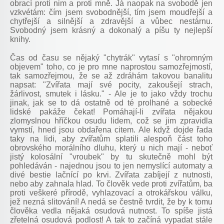
obrací proti nim a proti mně. Já naopak na svobodě jen
vzkvétám: čím jsem svobodnější, tím jsem moudřejší a
chytřejší a silnější a zdravější a vůbec nestárnu.
Svobodný jsem krásný a dokonalý a píšu ty nejlepší
knihy.
Čas od času se nějaký "chytrák" vytasí s "ohromným
objevem" toho, co je pro mne naprostou samozřejmostí,
tak samozřejmou, že se až zdráhám takovou banalitu
napsat: "Zvířata mají své pocity, zakoušejí strach,
žárlivost, smutek i lásku." - Ale je to jako vždy trochu
jinak, jak se to dá ostatně od té prolhané a sobecké
lidské pakáže čekat! Pomáhají-li zvířata nějakou
zlomyslnou hříčkou osudu lidem, což se jim zpravidla
vymstí, hned jsou obdařena citem. Ale když dojde řada
taky na lidi, aby zvířatům splatili alespoň část toho
obrovského morálního dluhu, který u nich mají - neboť
jistý kolosální "vroubek" by tu skutečně mohl být
pohledáván - najednou jsou to jen nemyslící automaty a
divé bestie lačnící po krvi. Zvířata zabíjejí z nutnosti,
nebo aby zahnala hlad. To člověk vede proti zvířatům, ba
proti veškeré přírodě, vyhlazovací a otrokářskou válku,
jež nezná slitování! A nedá se čestně tvrdit, že by k tomu
člověka vedla nějaká osudová nutnost. To spíše jistá
zřetelná osudová podlost! A tak to začíná vypadat stále