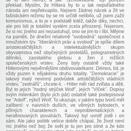
překlad. Myslím, že Hitlera by to u tak nepořádného
národa ani nepřekvapilo. Nejsem žádnej nácek a žít ve
fašistickém režimu by se mi určitě nelíbilo, už jsem zažil
komunismus, a to je v podstatě totéž, takže díky, nechci,
ale pro lidi je totalitní systém zcela přirozený. Nejenom,
že si nic jiného ani nezasluhují, ono se jim to i líbí. Mějme
na paměti, že dnešní relativně "svobodná" společnost s
množstvím tzv. "liberálních práv a svobod" je spíše dílem
aristokratičtějších a intelektuálnějších skupin
obyvatelstva než obyčejných proletářů, pologramotných
dělníků, zaostalého plebsu a žen z nižších
společenských vrstev. Ženy byly ostatně vždy také
Hitlerovými nejvěrnějšími obdivovatelkami.
Démos,
lid, je
vždy puzen k nějakému druhu totality. "Demokracie" je
takový malý nevinný podvůdek artističtějších vládních
vrstev, "zednářů", chcete-li. - Hitler měl rád zvířata a děti.
Byl to jejich "hodný strýček Wolf", jejich "Vlček". Dopisy
svým milenkám (bylo jich pár) ostatně také podepisoval
ne "Adolf", nýbrž
Wolf.
To ukazuje, v jakém typu tvorů měl
zalíbení: v naivních duších, ve věrných bytostech, v
přímých charakterech a neproblematických a
nerafinovaných povahách. Takový byl uvnitř jistě i on
sám. Ale jako politik velice dobře chápal, že život není
nic jiného než boj; že svět je tu jen pro silné a že kdo