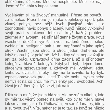
oblékáním, účesem. Mne si nespletete. Mne lze najít.
Jsem zářící jehla v kupce sena.
Vydělávám si na živobytí manuálně. Přesto se považuji
za umělce. Práci beru jen jako doplňkový sport, jako
vítaný pohyb, bez nějž bych jistojistě ztloustl a
zpohodlněl; navíc pohyb placený. Když někdo vykonává
svoji práci s takovou lehkostí, když každý problém,
zádrhel a hlavolam, jež přináší denně životní praxe, když
všechno dokážu vyřešit svou nadprůměrnou silou,
rychlostí a inteligencí, pak si ani nepřipadám jako úplný
otrok. Všichni jsou otroci a otročí jeden druhému, ale
když mohu být v pekárně dvě hodiny sám, nepovažuji to
ani za práci. Opravdová dřina začíná až s příchodem
kolegů a hlavně kolegyň. Kdybych byl, dejme tomu,
placeným spisovatelem a kdybych měl vydávat jednu
knihu za dva až tři roky, aby mě to uživilo, to by byla
teprve opravdová prostituce! Takhle mohu myslet nebo
nemyslet na co chci, mé myšlenky jsou svobodné. Ach,
život je nádherný, když se ví, jak na to.
Říká se o mně, že jsem blázen. Ale neznám nikoho, kdo
by měl tak věcný pohled na svět, kdo by to měl v hlavě
tak srovnané, jako Já. Potkávám jen samé fanatiky, idioty
a surovou zvěř. Víte, nakonec je to tak, že když se někdo