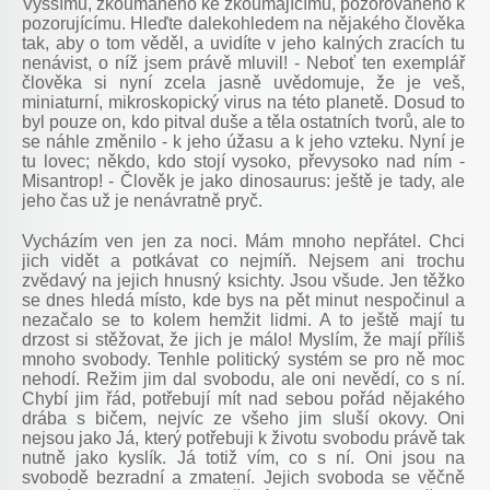
Vyššímu, zkoumaného ke zkoumajícímu, pozorovaného k
pozorujícímu. Hleďte dalekohledem na nějakého člověka
tak, aby o tom věděl, a uvidíte v jeho kalných zracích tu
nenávist, o níž jsem právě mluvil! - Neboť ten exemplář
člověka si nyní zcela jasně uvědomuje, že je veš,
miniaturní, mikroskopický virus na této planetě. Dosud to
byl pouze on, kdo pitval duše a těla ostatních tvorů, ale to
se náhle změnilo - k jeho úžasu a k jeho vzteku. Nyní je
tu lovec; někdo, kdo stojí vysoko, převysoko nad ním -
Misantrop! - Člověk je jako dinosaurus: ještě je tady, ale
jeho čas už je nenávratně pryč.
Vycházím ven jen za noci. Mám mnoho nepřátel. Chci
jich vidět a potkávat co nejmíň. Nejsem ani trochu
zvědavý na jejich hnusný ksichty. Jsou všude. Jen těžko
se dnes hledá místo, kde bys na pět minut nespočinul a
nezačalo se to kolem hemžit lidmi. A to ještě mají tu
drzost si stěžovat, že jich je málo! Myslím, že mají příliš
mnoho svobody. Tenhle politický systém se pro ně moc
nehodí. Režim jim dal svobodu, ale oni nevědí, co s ní.
Chybí jim řád, potřebují mít nad sebou pořád nějakého
drába s bičem, nejvíc ze všeho jim sluší okovy. Oni
nejsou jako Já, který potřebuji k životu svobodu právě tak
nutně jako kyslík. Já totiž vím, co s ní. Oni jsou na
svobodě bezradní a zmatení. Jejich svoboda se věčně