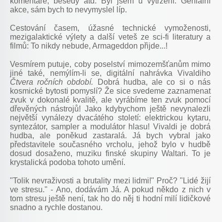
komentáře, besedy atd. Byl jsem u vytržení. Geniální
akce, sám bych to nevymyslel líp.
Cestování časem, úžasné technické vymoženosti,
mezigalaktické výlety a další veteš ze sci-fi literatury a
filmů: To nikdy nebude, Armageddon přijde...!
Vesmírem putuje, coby poselství mimozemšťanům mimo
jiné také, nemýlím-li se, digitální nahrávka Vivaldiho
Čtvera ročních období.
Dobrá hudba, ale co si o nás
kosmické bytosti pomyslí? Že sice svedeme zaznamenat
zvuk v dokonalé kvalitě, ale vyrábíme ten zvuk pomocí
dřevěných nástrojů! Jako kdybychom ještě nevynalezli
největší vynálezy dvacátého století: elektrickou kytaru,
syntezátor, sampler a modulátor hlasu! Vivaldi je dobrá
hudba, ale poněkud zastaralá. Já bych vybral jako
představitele současného vrcholu, jehož bylo v hudbě
dosud dosaženo, muziku finské skupiny Waltari. To je
krystalická podoba tohoto umění.
"Tolik nevraživosti a brutality mezi lidmi!" Proč? "Lidé žijí
ve stresu." - Ano, dodávám Já. A pokud někdo z nich v
tom stresu ještě není, tak ho do něj ti hodní milí lidičkové
snadno a rychle dostanou.