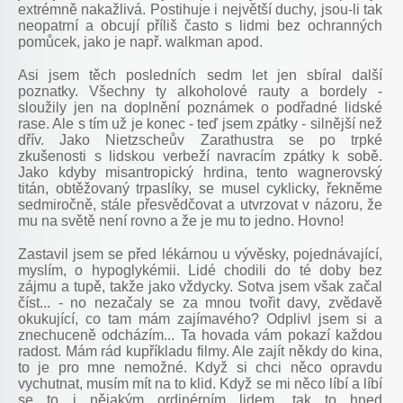
extrémně nakažlivá. Postihuje i největší duchy, jsou-li tak
neopatrní a obcují příliš často s lidmi bez ochranných
pomůcek, jako je např. walkman apod.
Asi jsem těch posledních sedm let jen sbíral další
poznatky. Všechny ty alkoholové rauty a bordely -
sloužily jen na doplnění poznámek o podřadné lidské
rase. Ale s tím už je konec - teď jsem zpátky - silnější než
dřív. Jako Nietzscheův Zarathustra se po trpké
zkušenosti s lidskou verbeží navracím zpátky k sobě.
Jako kdyby misantropický hrdina, tento wagnerovský
titán, obtěžovaný trpaslíky, se musel cyklicky, řekněme
sedmiročně, stále přesvědčovat a utvrzovat v názoru, že
mu na světě není rovno a že je mu to jedno. Hovno!
Zastavil jsem se před lékárnou u vývěsky, pojednávající,
myslím, o hypoglykémii. Lidé chodili do té doby bez
zájmu a tupě, takže jako vždycky. Sotva jsem však začal
číst... - no nezačaly se za mnou tvořit davy, zvědavě
okukující, co tam mám zajímavého? Odplivl jsem si a
znechuceně odcházím... Ta hovada vám pokazí každou
radost. Mám rád kupříkladu filmy. Ale zajít někdy do kina,
to je pro mne nemožné. Když si chci něco opravdu
vychutnat, musím mít na to klid. Když se mi něco líbí a líbí
se to i nějakým ordinérním lidem, tak to hned