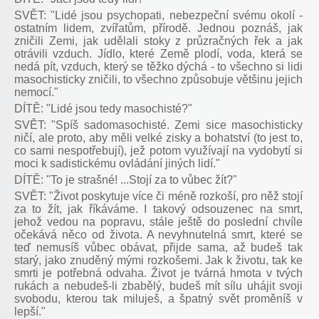
SVĚT: "Lidé jsou psychopati, nebezpeční svému okolí -
ostatním lidem, zvířatům, přírodě. Jednou poznáš, jak
zničili Zemi, jak udělali stoky z průzračných řek a jak
otrávili vzduch. Jídlo, které Země plodí, voda, která se
nedá pít, vzduch, který se těžko dýchá - to všechno si lidi
masochisticky zničili, to všechno způsobuje většinu jejich
nemocí."
DÍTĚ: "Lidé jsou tedy masochisté?"
SVĚT: "Spíš sadomasochisté. Zemi sice masochisticky
ničí, ale proto, aby měli velké zisky a bohatství (to jest to,
co sami nespotřebují), jež potom využívají na vydobytí si
moci k sadistickému ovládání jiných lidí."
DÍTĚ: "To je strašné! ...Stojí za to vůbec žít?"
SVĚT: "Život poskytuje více či méně rozkoší, pro něž stojí
za to žít, jak říkáváme. I takový odsouzenec na smrt,
jehož vedou na popravu, stále ještě do poslední chvíle
očekává něco od života. A nevyhnutelná smrt, které se
teď nemusíš vůbec obávat, přijde sama, až budeš tak
starý, jako znuděný mými rozkošemi. Jak k životu, tak ke
smrti je potřebná odvaha. Život je tvárná hmota v tvých
rukách a nebudeš-li zbabělý, budeš mít sílu uhájit svoji
svobodu, kterou tak miluješ, a špatný svět proměníš v
lepší."