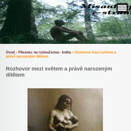
Úvod
»
Plivanec na rozloučenou - kniha
»
Rozhovor mezi světem a
právě narozeným dítětem
Rozhovor mezi světem a právě narozeným
dítětem