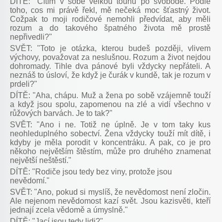
DÍTĚ: "Cítím v sobě velkou touhu po svobodě. Podle
toho, cos mi právě řekl, mě nečeká moc šťastný život.
Cožpak to moji rodičové nemohli předvídat, aby měli
rozum a do takového špatného života mě prostě
nepřivedli?"
SVĚT: "Toto je otázka, kterou budeš později, vlivem
výchovy, považovat za neslušnou. Rozum a život nejdou
dohromady. Tihle dva pánové byli vždycky nepřáteli. A
neznáš to úsloví, že když je čurák v kundě, tak je rozum v
prdeli?"
DÍTĚ: "Aha, chápu. Muž a žena po sobě vzájemně touží
a když jsou spolu, zapomenou na zlé a vidí všechno v
růžových barvách. Je to tak?"
SVĚT: "Ano i ne. Totiž ne úplně. Je v tom taky kus
neohleduplného sobectví. Žena vždycky touží mít dítě, i
kdyby je měla porodit v koncentráku. A pak, co je pro
někoho největším štěstím, může pro druhého znamenat
největší neštěstí."
DÍTĚ: "Rodiče jsou tedy bez viny, protože jsou
nevědomí."
SVĚT: "Ano, pokud si myslíš, že nevědomost není zločin.
Ale nejenom nevědomost kazí svět. Jsou kazisvěti, kteří
jednají zcela vědomě a úmyslně."
DÍTĚ: "Jací jsou tedy lidi?"