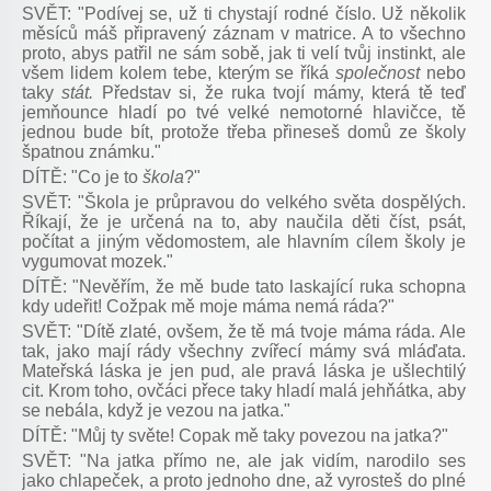
SVĚT: "Podívej se, už ti chystají rodné číslo. Už několik
měsíců máš připravený záznam v matrice. A to všechno
proto, abys patřil ne sám sobě, jak ti velí tvůj instinkt, ale
všem lidem kolem tebe, kterým se říká
společnost
nebo
taky
stát.
Představ si, že ruka tvojí mámy, která tě teď
jemňounce hladí po tvé velké nemotorné hlavičce, tě
jednou bude bít, protože třeba přineseš domů ze školy
špatnou známku."
DÍTĚ: "Co je to
škola
?"
SVĚT: "Škola je průpravou do velkého světa dospělých.
Říkají, že je určená na to, aby naučila děti číst, psát,
počítat a jiným vědomostem, ale hlavním cílem školy je
vygumovat mozek."
DÍTĚ: "Nevěřím, že mě bude tato laskající ruka schopna
kdy udeřit! Cožpak mě moje máma nemá ráda?"
SVĚT: "Dítě zlaté, ovšem, že tě má tvoje máma ráda. Ale
tak, jako mají rády všechny zvířecí mámy svá mláďata.
Mateřská láska je jen pud, ale pravá láska je ušlechtilý
cit. Krom toho, ovčáci přece taky hladí malá jehňátka, aby
se nebála, když je vezou na jatka."
DÍTĚ: "Můj ty světe! Copak mě taky povezou na jatka?"
SVĚT: "Na jatka přímo ne, ale jak vidím, narodilo ses
jako chlapeček, a proto jednoho dne, až vyrosteš do plné