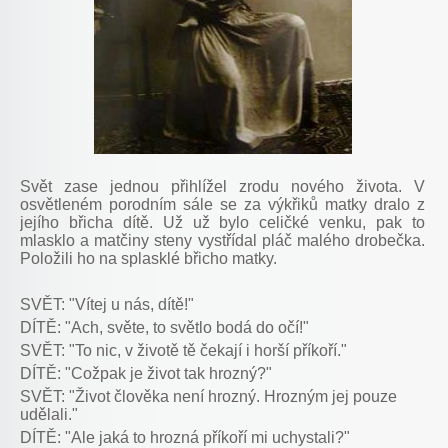
Svět zase jednou přihlížel zrodu nového života. V
osvětleném porodním sále se za výkřiků matky dralo z
jejího břicha dítě. Už už bylo celičké venku, pak to
mlasklo a matčiny steny vystřídal pláč malého drobečka.
Položili ho na splasklé břicho matky.
SVĚT: "Vítej u nás, dítě!"
DÍTĚ: "Ach, světe, to světlo bodá do očí!"
SVĚT: "To nic, v životě tě čekají i horší příkoří."
DÍTĚ: "Cožpak je život tak hrozný?"
SVĚT: "Život člověka není hrozný. Hrozným jej pouze
udělali."
DÍTĚ: "Ale jaká to hrozná příkoří mi uchystali?"