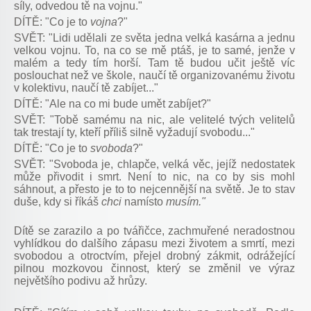
síly, odvedou tě na vojnu."
DÍTĚ: "Co je to
vojna
?"
SVĚT: "Lidi udělali ze světa jedna velká kasárna a jednu
velkou vojnu. To, na co se mě ptáš, je to samé, jenže v
malém a tedy tím horší. Tam tě budou učit ještě víc
poslouchat než ve škole, naučí tě organizovanému životu
v kolektivu, naučí tě zabíjet..."
DÍTĚ: "Ale na co mi bude umět zabíjet?"
SVĚT: "Tobě samému na nic, ale velitelé tvých velitelů
tak trestají ty, kteří příliš silně vyžadují svobodu..."
DÍTĚ: "Co je to
svoboda
?"
SVĚT: "Svoboda je, chlapče, velká věc, jejíž nedostatek
může přivodit i smrt. Není to nic, na co by sis mohl
sáhnout, a přesto je to to nejcennější na světě. Je to stav
duše, kdy si říkáš
chci
namísto
musím."
Dítě se zarazilo a po tvářičce, zachmuřené neradostnou
vyhlídkou do dalšího zápasu mezi životem a smrtí, mezi
svobodou a otroctvím, přejel drobný zákmit, odrážející
pilnou mozkovou činnost, který se změnil ve výraz
největšího podivu až hrůzy.