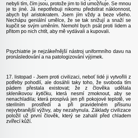
nebyli tím, čím jsou, protože jim to lid umožňuje. Se mnou
je to jiné. Já nepotřebuji nikomu předstírat náklonnost,
abych byl aristokratem. Jsem jím vždy a beze všeho.
Nechápu geniální umělce, že se tak snižují a snaží se
kupčit se svým uměním. Nemohl bych psát proti lidem a
přitom po nich chtít, aby mě vydávali a kupovali.
Psychiatrie je nejzákeřnější nástroj uniformního davu na
pronásledování a na patologizování výjimek.
17. listopad - Jsem proti civilizaci, neboť lidé ji vytvořili z
potřeby pohodlí, ale dosáhli taky toho, že svoboda tím
pádem přestala existovat; že z člověka udělala
skleníkovou kytičku,
která nesmí zmoknout, aby se
nenachladila; která prospívá jen při pokojové teplotě, ve
sterilním prostředí a při pravidelném přísunu
nejvybranější výživy, aby nezahynula. Základy civilizace
položil už první člověk, který se zahalil před chladem
zvířecí kůží.