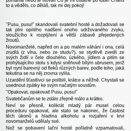
pomáhal nebo tě litoval! Co je mi ostatně po tobě! Chtěls
to a věděls, co děláš, tak mi dej pokoj!
"Pusu, pusu!" skandovali svatební hosté a dožadovali se
tak plni opilého nadšení onoho udržovaného zvyku,
sloužícího k rozptýlení a větší zábavě přejedených
žroutů.
Novomanželé, napřed on a po malém váhání i ona, celá
zrudlá (z vína, nebo ze studu?), se stydlivě zvedli ze
svých židlí v čele dlouhého, úzkého, jídlem a pitím se
prohýbajícího stolu s kdysi sněhově bílým ubrusem, jenž
byl nyní barevný od fleků různých barev, podle toho, jaká
tekutina se na něj zrovna vylila.
Uzardění šťastlivci se políbili, krátce a něžně. Chystali se
usednout zpátky ke svým načatým soustům.
"Opakovat, opakovat! Pusu, pusu!"
Svatebčanům se to zdálo zřejmě málo a krátko.
Neví se přesně, kolikrát mladý pár musel celou
proceduru opakovat, ale stalo se nakonec, že častost
těch úkonů a hladina alkoholu a rozjaření v krvi
novomanželů udělaly své.
Než se pobavení lační hosté pořádně vzpamatovali,