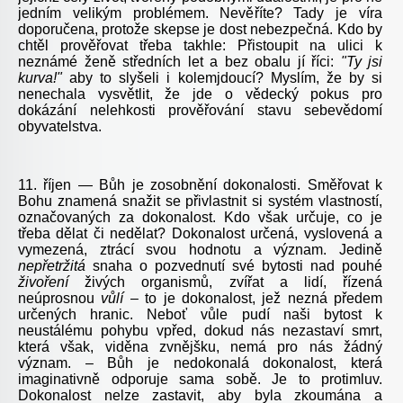
jedním velikým problémem. Nevěříte? Tady je víra
doporučena, protože skepse je dost nebezpečná. Kdo by
chtěl prověřovat třeba takhle: Přistoupit na ulici k
neznámé ženě středních let a bez obalu jí říci:
"Ty jsi
kurva!"
aby to slyšeli i kolemjdoucí? Myslím, že by si
nenechala vysvětlit, že jde o vědecký pokus pro
dokázání nelehkosti prověřování stavu sebevědomí
obyvatelstva.
11. říjen — Bůh je zosobnění dokonalosti. Směřovat k
Bohu znamená snažit se přivlastnit si systém vlastností,
označovaných za dokonalost. Kdo však určuje, co je
třeba dělat či nedělat? Dokonalost určená, vyslovená a
vymezená, ztrácí svou hodnotu a význam. Jedině
nepřetržitá
snaha o pozvednutí své bytosti nad pouhé
živoření
živých organismů, zvířat a lidí, řízená
neúprosnou
vůlí
– to je dokonalost, jež nezná předem
určených hranic. Neboť vůle pudí naši bytost k
neustálému pohybu vpřed, dokud nás nezastaví smrt,
která však, viděna zvnějšku, nemá pro nás žádný
význam. – Bůh je nedokonalá dokonalost, která
imaginativně odporuje sama sobě. Je to protimluv.
Dokonalost nelze zastavit, aby byla zkoumána a