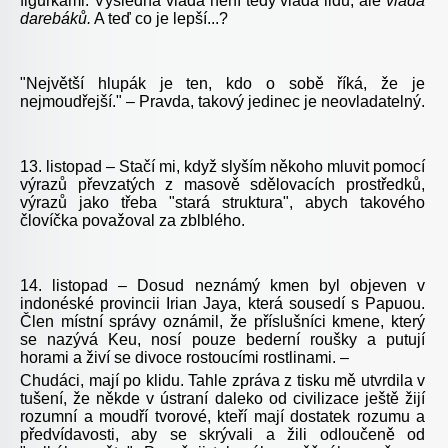
figurkami. Výsledná vláda není tedy vláda lidu, ale
vláda
darebáků.
A teď co je lepší...?
"Největší hlupák je ten, kdo o sobě říká, že je
nejmoudřejší." – Pravda, takový jedinec je neovladatelný.
13. listopad – Stačí mi, když slyším někoho mluvit pomocí
výrazů převzatých z masově sdělovacích prostředků,
výrazů jako třeba "stará struktura", abych takového
človíčka považoval za zblblého.
14. listopad – Dosud neznámý kmen byl objeven v
indonéské provincii Irian Jaya, která sousedí s Papuou.
Člen místní správy oznámil, že příslušníci kmene, který
se nazývá Keu, nosí pouze bederní roušky a putují
horami a živí se divoce rostoucími rostlinami. –
Chudáci, mají po klidu. Tahle zpráva z tisku mě utvrdila v
tušení, že někde v ústraní daleko od civilizace ještě žijí
rozumní a moudří tvorové, kteří mají dostatek rozumu a
předvídavosti, aby se skrývali a žili odloučeně od