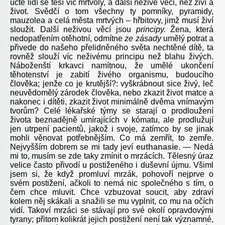
úctě lidí se těší víc mrtvoly, a další neživé věci, než živí a
život. Svědčí o tom všechny ty pomníky, pyramidy,
mauzolea a celá města mrtvých – hřbitovy, jimž musí živí
sloužit. Další neživou věcí jsou
principy.
Žena, která
nedopatřením otěhotní, odmítne
ze zásady
umělý potrat a
přivede do našeho přelidněného světa nechtěné dítě, ta
rovněž slouží víc neživému principu než blahu živých.
Náboženští krkavci namítnou, že umělé ukončení
těhotenství je zabití živého organismu, budoucího
člověka; jenže co je krutější?: vyškrábnout sice živý, leč
neuvědomělý zárodek člověka, nebo zkazit život matce a
nakonec i dítěti, zkazit život minimálně dvěma vnímavým
tvorům? Celé lékařské týmy se starají o prodloužení
života beznadějně umírajících v kómatu, ale prodlužují
jen utrpení pacientů, jakož i svoje, zatímco by se jinak
mohli věnovat potřebnějším. Co má zemřít, to zemře.
Nejvyšším dobrem se mi tady jeví
euthanasie
. — Nedá
mi to, musím se zde taky zmínit o mrzácích. Tělesný úraz
velice často přivodí u postiženého i duševní újmu. Všiml
jsem si, že když promluví mrzák, pohovoří nejprve o
svém postižení, ačkoli to nemá nic společného s tím, o
čem chce mluvit. Chce vzbuzovat soucit, aby zdraví
kolem něj skákali a snažili se mu vyplnit, co mu na očích
vidí. Takoví mrzáci se stávají pro své okolí opravdovými
tyrany; přitom kolikrát jejich postižení není tak významné,