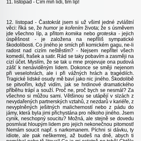
11. listopad - Čím míň lidí, tím líp!
12. listopad - Častokrát jsem si už všiml jedné zvláštní
věci: říká se, že
humor
je
kořením
života; že s úsměvem
jde všechno líp, a přitom
komika
nebo
groteska
- jejich
úspěšnost - je založena na nepříliš sympatické
škodolibosti. Co jiného je smích při komickém gagu, ne-li
radost nad cizím neštěstím? - Nejsem nepřítel všech
komedií, frašek a satir. Rád se taky pobavím a zasměji na
cizí účet. Myslím, že se tak u mne projevuje ona pudová
zášť k nenáviděným lidem. Dokonce se směji nejenom
při veselohrách, ale i při vážných hrách a tragédiích.
Tragické lidské osudy mě baví jako nic jiného. Škodolibě
se pitvořím, když vidím, jak se hrdinové dramatického
příběhu trápí a souží. Proč ne, proč bych se nesmál? Za
všechno si můžou sami. Většinou se utápějí v slzách z
nevydařených partnerských vztahů, z nezdarů v kariéře, z
nevyplněných ješitných malicherností nebo z pádu do
jámy, která byla jimi přichystána pro někoho jiného. Jsem
cynik, neschopný soucitu? Možná, ale stejně se dovedu
posmívat hloupým lidem pro jejich nekonečnou pitomost!
Nemám soucit např. s narkomanem. Píchni si dávku, ty
idiote, ale pak neškemrej, až budeš na dně, abych ti