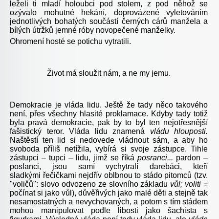
leželi ti mladí holoubci pod stolem, z pod něhož se
ozývalo mohutné hekání, doprovázené vyletováním
jednotlivých bohatých součástí černých cárů manžela a
bílých útržků jemné róby novopečené manželky.
Ohromení hosté se potichu vytratili.
Život má sloužit nám, a ne my jemu.
Demokracie je vláda lidu. Ještě že tady něco takového
není, přes všechny hlasité proklamace. Kdyby tady totiž
byla pravá demokracie, pak by to byl ten nejotřesnější
fašistický teror. Vláda lidu znamená
vládu hlouposti.
Naštěstí ten lid si nedovede vládnout sám, a aby ho
svoboda příliš netížila, vybírá si svoje zástupce. Tihle
zástupci – tupci – lidu, jimž se říká
posranci...
pardon –
poslanci, jsou samí vychytralí darebáci, kteří
sladkými řečičkami nejdřív oblbnou to stádo pitomců (tzv.
"voličů": slovo odvozeno ze slovního základu
vůl; voliti
=
počínat si jako vůl), důvěřivých jako malé děti a stejně tak
nesamostatných a nevychovaných, a potom s tím stádem
mohou manipulovat podle libosti jako šachista s