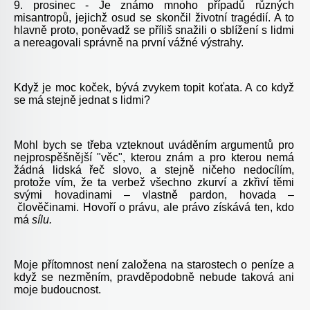
9. prosinec - Je známo mnoho případů různých
misantropů, jejichž osud se skončil životní tragédií. A to
hlavně proto, poněvadž se příliš snažili o sblížení s lidmi
a nereagovali správně na první vážné výstrahy.
Když je moc koček, bývá zvykem topit koťata. A co když
se má stejně jednat s lidmi?
Mohl bych se třeba vzteknout uváděním argumentů pro
nejprospěšnější "věc", kterou znám a pro kterou nemá
žádná lidská řeč slovo, a stejně ničeho nedocílím,
protože vím, že ta verbež všechno zkurví a zkřiví těmi
svými hovadinami – vlastně pardon, hovada –
člověčinami. Hovoří o právu, ale právo získává ten, kdo
má
sílu.
Moje přítomnost není založena na starostech o peníze a
když se nezměním, pravděpodobně nebude taková ani
moje budoucnost.