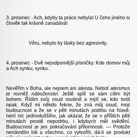
3. prosinec - Ach, kdyby ta práce nebyla! U čeho jiného si
člověk tak krásně zanadává!
Věru, nebylo by lásky bez agresivity.
4. prosinec - Dvě nejodpornější písničky: Kde domov můj
a Ach synku, synku.
Nevěřím v Boha, ale nejsem ani ateista. Neboť
ateismus
je
rovněž
náboženství.
Ještě spíš se sám cítím být
bohem. Řídím svůj osud osobně a mýlí se, kdo tvrdí
opak. Když mi někdo řekne, že zná můj osud, moji
budoucnost a že se v pěti minutách podrbu na hlavě,
není nic jednoduššího, jak ukázat, že se v příštích pěti
minutách prostě nepodrbu, i kdybych měl svědění.
Budoucnost je jen pokračování přítomnosti. — Protože
nenávidím lidi a všechno, co vytvořili, dá-li se produkt