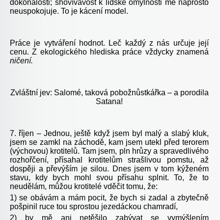
dokonalosti; shovívavost k lidské omylnosti mě naprosto
neuspokojuje. To je kácení model.
Práce je vytváření hodnot. Leč každý z nás určuje její
cenu. Z ekologického hlediska práce vždycky znamená
ničení.
Zvláštní jev: Salomé, taková pobožnůstkářka – a porodila
Satana!
7. říjen – Jednou, ještě když jsem byl malý a slabý kluk,
jsem se zamkl na záchodě, kam jsem utekl před terorem
(výchovou) krotitelů. Tam jsem, pln hrůzy a spravedlivého
rozhořčení, přísahal krotitelům strašlivou pomstu, až
dospěji a převýším je silou. Dnes jsem v tom kýženém
stavu, kdy bych mohl svou přísahu splnit. To, že to
neudělám, můžou krotitelé vděčit tomu, že:
1) se obávám a mám pocit, že bych si zadal a zbytečně
pošpinil ruce tou sprostou jezedáckou chamradí,
2) by mě ani netěšilo zabývat se vymýšlením