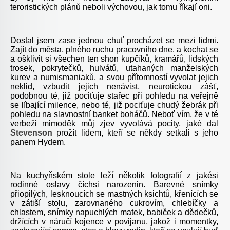
teroristických plánů neboli výchovou, jak tomu říkají oni.
Dostal jsem zase jednou chuť procházet se mezi lidmi.
Zajít do města, plného ruchu pracovního dne, a kochat se
a ošklivit si všechen ten shon kupčíků, kramářů, lidských
trosek, pokrytečků, hulvátů, utahaných manželských
kurev a numismaniaků, a svou přítomností vyvolat jejich
neklid, vzbudit jejich nenávist, neurotickou zášť,
podobnou té, již pociťuje stařec při pohledu na veřejně
se líbající milence, nebo té, již pociťuje chudý žebrák při
pohledu na slavnostní banket boháčů. Neboť vím, že v té
verbeži mimoděk můj zjev vyvolává pocity, jaké dal
Stevenson
prožít lidem, kteří se někdy setkali s jeho
panem Hydem.
Na kuchyňském stole leží několik fotografií z jakési
rodinné oslavy číchsi narozenin. Barevné snímky
přiopilých, lesknoucích se mastných ksichtů, křenících se
v zátiší stolu, zarovnaného cukrovím, chlebíčky a
chlastem, snímky napuchlých matek, babiček a dědečků,
držících v náručí kojence v povijanu, jakož i momentky,