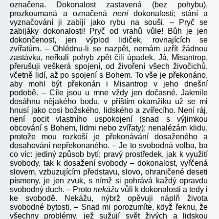
označena. Dokonalost zastavená (bez pohybu),
prozkoumaná a označená
není
dokonalostí; stání a
vyznačování ji zabíjí jako rybu na souši. – Pryč se
zabijáky dokonalosti! Pryč od vrahů vůle! Bůh je jen
dokončenost, jen výplod lidiček, rovnajících se
zvířatům. – Ohlédnu-li se nazpět, nemám uzřít žádnou
zastávku, neřkuli pohyb zpět čili úpadek. Já, Misantrop,
přerušuji veškerá spojení, od živoření všech živočichů,
včetně lidí, až po spojení s Bohem. To vše je překonáno,
aby mohl být překonán i Misantrop v jeho dnešní
podobě. – Cíle jsou u mne vždy jen dočasné. Jakmile
dosáhnu nějakého bodu, v příštím okamžiku už se mi
hnusí jako cosi božského, lidského a zvířecího. Není ráj,
není pocit vlastního uspokojení (snad s výjimkou
obcování s Bohem, lidmi nebo zvířaty); nenalézám klidu,
protože mou rozkoší je překonávání dosaženého a
dosahování nepřekonaného. – Je to svobodná volba, ba
co víc: jediný způsob bytí; pravý prostředek, jak k využití
svobody, tak k dosažení svobody – dokonalost, vyřčená
slovem, vzbuzujícím představu, slovo, ohraničené deseti
písmeny, je jen zvuk, s nímž si pohrává každý opravdu
svobodný duch. – Proto
nekážu
vůli k dokonalosti a tedy i
ke svobodě. Nekážu, nýbrž opěvuji náplň života
svobodné bytosti. – Snad mi porozumíte, když řeknu, že
všechny problémy, jež sužují svět živých a lidskou