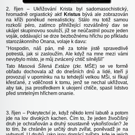
2. říjen – Ukřižování Krista byl sadomasochistický,
hromadně orgiastický akt!
Kristus
bývá ale zobrazován
na kříži poněkud nerealisticky. Stálo mu totiž samou
rozkoší péro, zatímco přihlížející rozvášněný dav se
ukájel skupinovou souloží, jíž se neúčastnil pouze jeden
voják, oddávající se drze bezbožnému hříchu po příkladu
starozákonního Onana, volaje k davu:
"Hospodin, náš pán, mě za tohle jistě spravedlivě
potrestá, jak si zasloužím. Ale když na mne mezi vámi
nevybylo místo, je můj zvrácený chtíč silnější!"
Tato
Masová Šílená Extáze
(zkr. MŠE) se ve formě
obřadu dochovala až do dnešních dnů a lidé, kteří ji
provozují v upomínku na tu tehdejší velkou MŠi, si říkají
křesťané, z vděčnosti k tomu, jenž se nechal ukřižovat,
aby tak, jsa prostředkem k ukojení chtíče, spasil lidstvo
před smrtelným hříchem onanie.
3. říjen – Pokrytectví je, když někdo krmí labutě a potom
jde na lov divokých kachen. Čím to, že jeden živočišný
druh je ochraňován a druhý soustavně vykořisťován? Je
to tím, že chráněn je určitý druh zvířat, poněvadž je na
vyhynutí. U druhů, jako jsou domácí zvířata, kde je jejich