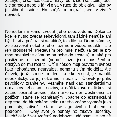
zachycující samce, otce a hlavy rodin, kteří se uculují buď
s cigaretou nebo s láhví piva v ruce do objektivu, jako by
je stihnul psotník. Hnusnější pornografii jsem v životě
neviděl.
Nehodlám nikomu zvedat jeho sebevědomí. Dokonce
kde je nutno zvedat sebevědomí, tam žádné nemůže ani
být! Lhát a počínat si netaktně, toť dilema. Domnívám se,
že zbavovat někoho jeho iluzí není
vůbec
netaktní, ale
jen
prospěšné. Především pro mne: nelžu (a tak je pro
mne snesitelné dívat se na sebe do zrcadla); a také pro
postiženého iluzemi (neboť iluze jsou postižením):
odkrývá se mu realita. Cítí-li někdo moji pravdomluvnost
jako nehoráznou neurvalost, nemohu s tím nic dělat. Ale
člověk, jenž snese pohled na skutečnost, je natolik
sebekritický, že jej nelze ničím urazit. – Člověk je příliš
psychicky zranitelný. Vezměte například standardnímu
občánkovi jeho ranní noviny, a kvůli takové maličkosti si
začne počínat přesně jako narkoman při abstinenčních
potížích: stane se rozháraným, upadne do existenciální
deprese, do hlubokého splínu anebo začne vyvádět jako
pominutý, zdivočí, stane se agresivním hrubcem a
podobně. – Celý svět je bohatý na takové ubožáky,
jejichž celý život, tvořený podobnými událostmi, je pro ně