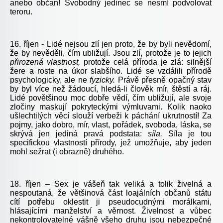
anebo občan! Svobodný jedinec se nesmí podvolovat
teroru.
16. říjen - Lidé nejsou zlí jen proto, že by byli nevědomí,
že by nevěděli, čím ubližují. Jsou zlí, protože je to jejich
přirozená vlastnost,
protože celá příroda je zlá: silnější
žere a roste na úkor slabšího. Lidé se vzdálili přírodě
psychologicky, ale ne
fyzicky.
Právě přesně opačný stav
by byl více než žádoucí, hledá-li člověk mír, štěstí a ráj.
Lidé povětšinou moc dobře vědí, čím ubližují, ale svoje
zločiny maskují pokryteckými výmluvami. Kolik naoko
ušlechtilých věcí slouží verbeži k páchání ukrutností! Za
pojmy, jako dobro, mír, vlast, pořádek, svoboda, láska, se
skrývá jen jediná pravá podstata:
síla.
Síla je tou
specifickou vlastností přírody, jež umožňuje, aby jeden
mohl sežrat (i obrazně) druhého.
18. říjen – Sex je vášeň tak veliká a tolik živelná a
nespoutaná, že většinová část loajálních občanů státu
cítí potřebu oklestit ji pseudocudnými morálkami,
hlásajícími manželství a věrnost. Živelnost a vůbec
nekontrolovatelné vášně všeho druhu jsou nebezpečné