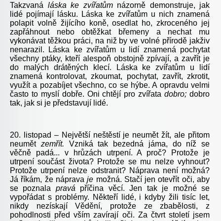
Takzvaná
láska ke zvířatům
názorně demonstruje, jak
lidé pojímají lásku. Láska ke zvířatům u nich znamená
polapit volně žijícího koně, osedlat ho, zkroceného jej
zapřáhnout nebo obtěžkat břemeny a nechat mu
vykonávat těžkou práci, na niž by ve volné přírodě jakživ
nenarazil. Láska ke zvířatům u lidí znamená pochytat
všechny ptáky, kteří alespoň obstojně zpívají, a zavřít je
do malých drátěných klecí. Láska ke zvířatům u lidí
znamená kontrolovat, zkoumat, pochytat, zavřít, zkrotit,
využít a pozabíjet všechno, co se hýbe. A opravdu velmi
často to myslí dobře. Oni chtějí pro zvířata
dobro;
dobro
tak, jak si je představují lidé.
20. listopad – Největší neštěstí je neumět žít, ale přitom
neumět
zemřít.
Vzniká tak bezedná jáma, do níž se
věčně padá... v hrůzách utrpení. A proč? Protože je
utrpení součást života? Protože se mu nelze vyhnout?
Protože utrpení nelze odstranit? Náprava není možná?
Já říkám, že náprava
je
možná. Stačí jen otevřít oči, aby
se poznala
pravá
příčina věcí. Jen tak je možné se
vypořádat s problémy. Někteří lidé, i kdyby žili tisíc let,
nikdy nezískají Vědění, protože ze zbabělosti, z
pohodlnosti před vším zavírají oči. Za čtvrt století jsem