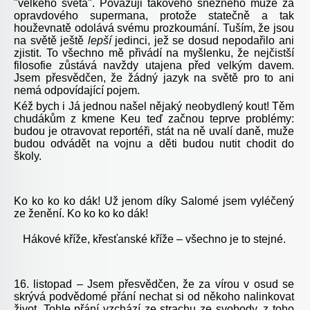
"velkého světa". Považuji takového sněžného muže za
opravdového supermana, protože statečně a tak
houževnatě odolává svému prozkoumání. Tuším, že jsou
na světě ještě
lepší
jedinci, jež se dosud nepodařilo ani
zjistit. To všechno mě přivádí na myšlenku, že nejčistší
filosofie zůstává navždy utajena před velkým davem.
Jsem přesvědčen, že žádný jazyk na světě pro to ani
nemá odpovídající pojem.
Kéž bych i Já jednou našel nějaký neobydlený kout! Těm
chudákům z kmene Keu teď začnou teprve problémy:
budou je otravovat reportéři, stát na ně uvalí daně, muže
budou odvádět na vojnu a děti budou nutit chodit do
školy.
Ko ko ko ko dák! Už jenom díky Salomé jsem vyléčený
ze ženění. Ko ko ko ko dák!
Hákové kříže, křesťanské kříže – všechno je to stejné.
16. listopad – Jsem přesvědčen, že za vírou v osud se
skrývá podvědomé přání nechat si od někoho nalinkovat
život. Tohle přání vzchází ze strachu ze svobody, z toho