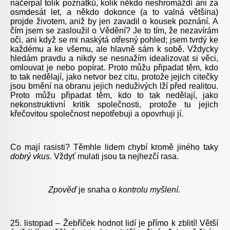
načerpal tolik poznatků, kolik někdo neshromáždí ani za
osmdesát let, a někdo dokonce (a to valná většina)
projde životem, aniž by jen zavadil o kousek poznání. A
čím jsem se zasloužil o Vědění? Je to tím, že nezavírám
oči, ani když se mi naskýtá otřesný pohled; jsem tvrdý ke
každému a ke všemu, ale hlavně sám k sobě. Vždycky
hledám pravdu a nikdy se nesnažím idealizovat si věci,
omlouvat je nebo popírat. Proto můžu připadat těm, kdo
to tak nedělají, jako netvor bez citu, protože jejich citečky
jsou brnění na obranu jejich neduživých lží před realitou.
Proto můžu připadat těm, kdo to tak nedělají, jako
nekonstruktivní kritik společnosti, protože tu jejich
křečovitou společnost nepotřebuji a opovrhuji jí.
Co mají rasisti? Těmhle lidem chybí kromě jiného taky
dobrý vkus.
Vždyť mulati jsou ta nejhezčí rasa.
Zpověď
je snaha o
kontrolu myšlení.
25. listopad – Žebříček hodnot lidí je přímo k zblití! Větší