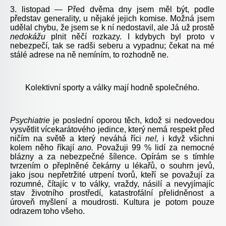
3. listopad — Před dvěma dny jsem měl být, podle
představ generality, u nějaké jejich komise. Možná jsem
udělal chybu, že jsem se k ní nedostavil, ale Já už prostě
nedokážu
plnit něčí rozkazy. I kdybych byl proto v
nebezpečí, tak se radši seberu a vypadnu; čekat na mé
stálé adrese na ně nemíním, to rozhodně ne.
Kolektivní sporty a války mají hodně společného.
Psychiatrie
je poslední oporou těch, kdož si nedovedou
vysvětlit vícekarátového jedince, který nemá respekt před
ničím na světě a který neváhá říci
ne!,
i když všichni
kolem něho říkají
ano.
Považuji 99 % lidí za nemocné
blázny a za nebezpečné šílence. Opírám se s tímhle
tvrzením o přeplněné čekárny u lékařů, o souhrn jevů,
jako jsou nepřetržité utrpení tvorů, kteří se považují za
rozumné, čítajíc v to války, vraždy, násilí a nevyjímajíc
stav životního prostředí, katastrofální přelidněnost a
úroveň myšlení a moudrosti. Kultura je potom pouze
odrazem toho všeho.