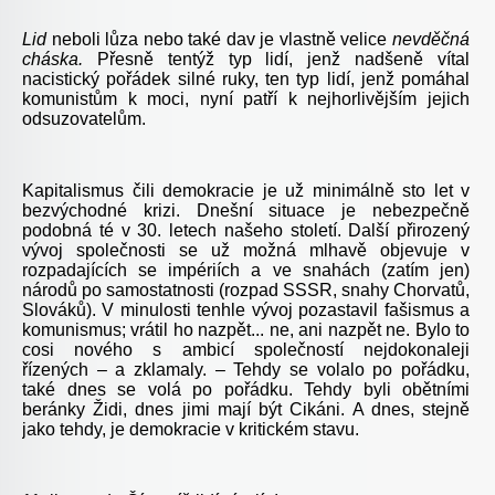
Lid
neboli lůza nebo také dav je vlastně velice
nevděčná
cháska.
Přesně tentýž typ lidí, jenž nadšeně vítal
nacistický pořádek silné ruky, ten typ lidí, jenž pomáhal
komunistům k moci, nyní patří k nejhorlivějším jejich
odsuzovatelům.
Kapitalismus čili demokracie je už minimálně sto let v
bezvýchodné krizi. Dnešní situace je nebezpečně
podobná té v 30. letech našeho století. Další přirozený
vývoj společnosti se už možná mlhavě objevuje v
rozpadajících se impériích a ve snahách (zatím jen)
národů po samostatnosti (rozpad SSSR, snahy Chorvatů,
Slováků). V minulosti tenhle vývoj pozastavil fašismus a
komunismus; vrátil ho nazpět... ne, ani nazpět ne. Bylo to
cosi nového s ambicí společností nejdokonaleji
řízených – a zklamaly. – Tehdy se volalo po pořádku,
také dnes se volá po pořádku. Tehdy byli obětními
beránky Židi, dnes jimi mají být Cikáni. A dnes, stejně
jako tehdy, je demokracie v kritickém stavu.