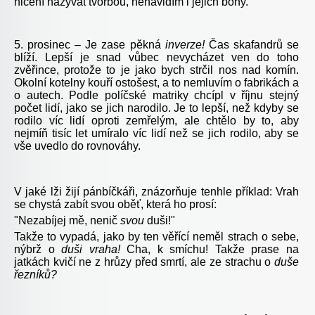
ničení nazývat tvorbou, nenávidím i jejich bohy.
5. prosinec – Je zase pěkná
inverze!
Čas skafandrů se
blíží. Lepší je snad vůbec nevycházet ven do toho
zvěřince, protože to je jako bych strčil nos nad komín.
Okolní kotelny kouří ostošest, a to nemluvím o fabrikách a
o autech. Podle políčské matriky chcípl v říjnu stejný
počet lidí, jako se jich narodilo. Je to lepší, než kdyby se
rodilo víc lidí oproti zemřelým, ale chtělo by to, aby
nejmíň tisíc let umíralo víc lidí než se jich rodilo, aby se
vše uvedlo do rovnováhy.
V jaké lži žijí pánbíčkáři, znázorňuje tenhle příklad: Vrah
se chystá zabít svou oběť, která ho prosí:
"Nezabíjej mě, nenič
svou
duši!"
Takže to vypadá, jako by ten věřící neměl strach o sebe,
nýbrž o
duši vraha!
Cha, k smíchu! Takže prase na
jatkách kvičí ne z hrůzy před smrtí, ale ze strachu o
duše
řezníků?