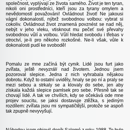
společnost, vyplývají ze života samého. Život je ten tyran,
nikoli oni prostředníci, kteří jsou za tyrany omylem a
nevědomostí považováni! Ovládnout život! Ne jakousi
vágní dokonalostí, nýbrž svobodnou volbou: vybrat si
cokoliv. Ovládnout život znamená povznést se nad něj,
nebýt v jeho vleku, vtisknout mu pečeť své převahy
svobodnou vůlí a volbou. Vůlí hledat svobodu i třebas v
otroctví, je-li pro někoho rozkošné. Ne-li však, vůle k
dokonalosti pudí ke svobodě!
Pomalu ze mne začíná být
cynik.
Lidé jsou furt jako
zvířata, ještě
nevyzráli
nad životem. Jednou jsem
pozoroval slepice. Jedna z nich vyhrabala nějakou
dobrotu. Když to ostatní uviděly, hnaly se po ní a praly se
mezi sebou a strkaly se a klovaly do sebe, jen aby
získala každá slepice pamlsek pro sebe. Přesně tak se
chovají lidé. A tak ve chvílích, kdy se očekává ode mne
projev soucitu, se jaksi dostavuje ztěžka, s jediným
rozdílem: zvířata jsou mi sympatičtější, protože se aspoň
tak zpupně nevyvyšují.
Náhodou jsem objevil deník Salomé z roku 1988. To bylo