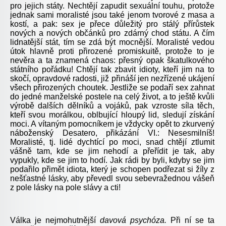
pro jejich státy. Nechtějí zapudit sexuální touhu, protože
jednak sami moralisté jsou také jenom tvorové z masa a
kostí, a pak: sex je přece důležitý pro stálý přírůstek
nových a nových občánků pro zdárný chod státu. A čím
lidnatější stát, tím se zdá být mocnější. Moralisté vedou
útok hlavně proti přirozené promiskuitě, protože to je
nevěra a ta znamená chaos: přesný opak škatulkového
státního pořádku! Chtějí tak zbavit idioty, kteří jim na to
skočí, opravdové radosti, již přináší jen nezřízené ukájení
všech přirozených choutek. Jestliže se podaří sex zahnat
do jedné manželské postele na celý život, a to ještě kvůli
výrobě dalších dělníků a vojáků, pak vzroste síla těch,
kteří svou morálkou, oblbující hloupý lid, sledují získání
moci. A vítaným pomocníkem je vždycky opět to zkurvený
náboženský Desatero, přikázání VI.: Nesesmilníš!
Moralisté, tj. lidé dychtící po moci, snad chtějí ztlumit
vášně tam, kde se jim nehodí a přeřídit je tak, aby
vypukly, kde se jim to hodí. Jak rádi by byli, kdyby se jim
podařilo přimět idiota, který je schopen podřezat si žíly z
nešťastné lásky, aby převedl svou sebevražednou vášeň
z pole lásky na pole slávy a cti!
Válka je nejmohutnější
davová psychóza.
Při ní se ta