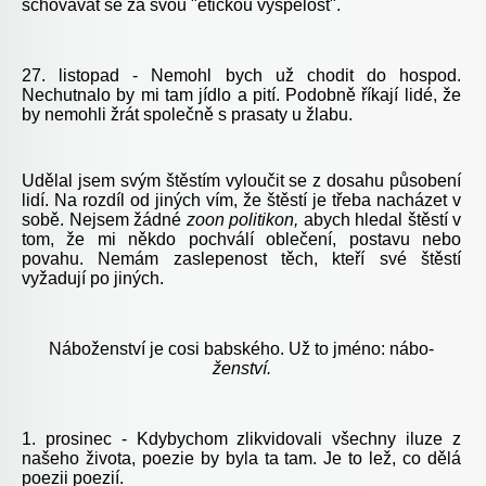
schovávat se za svou "etickou vyspělost".
27. listopad - Nemohl bych už chodit do hospod.
Nechutnalo by mi tam jídlo a pití. Podobně říkají lidé, že
by nemohli žrát společně s prasaty u žlabu.
Udělal jsem svým štěstím vyloučit se z dosahu působení
lidí. Na rozdíl od jiných vím, že štěstí je třeba nacházet v
sobě. Nejsem žádné
zoon politikon,
abych hledal štěstí v
tom, že mi někdo pochválí oblečení, postavu nebo
povahu. Nemám zaslepenost těch, kteří své štěstí
vyžadují po jiných.
Náboženství je cosi babského. Už to jméno: nábo-
ženství.
1. prosinec - Kdybychom zlikvidovali všechny iluze z
našeho života, poezie by byla ta tam. Je to lež, co dělá
poezii poezií.