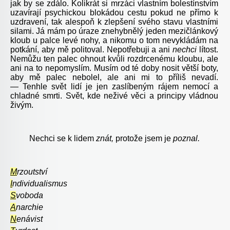
jak by se zdálo. Kolikrát si mrzáci vlastním bolestínstvím
uzavírají psychickou blokádou cestu pokud ne přímo k
uzdravení, tak alespoň k zlepšení svého stavu vlastními
silami. Já mám po úraze znehybnělý jeden mezičlánkový
kloub u palce levé nohy, a nikomu o tom nevykládám na
potkání, aby mě politoval. Nepotřebuji a ani
nechci
lítost.
Nemůžu ten palec ohnout kvůli rozdrcenému kloubu, ale
ani na to nepomyslím. Musím od té doby nosit větší boty,
aby mě palec nebolel, ale ani mi to příliš nevadí.
— Tenhle svět lidí je jen zaslíbeným rájem nemocí a
chladné smrti. Svět, kde neživé věci a principy vládnou
živým.
Nechci se k lidem
znát,
protože jsem je
poznal.
M
rzoutství
I
ndividualismus
S
voboda
A
narchie
N
enávist