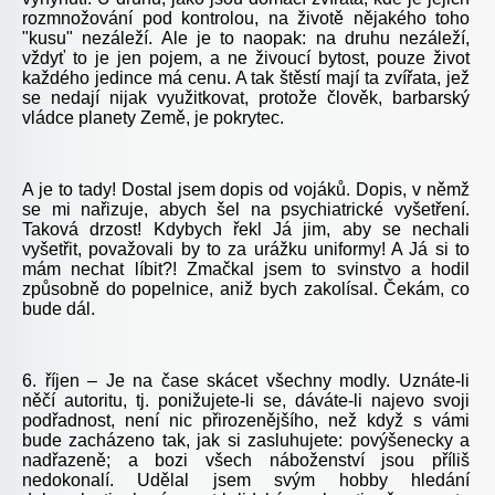
rozmnožování pod kontrolou, na životě nějakého toho
"kusu" nezáleží. Ale je to naopak: na druhu nezáleží,
vždyť to je jen pojem, a ne živoucí bytost, pouze život
každého jedince má cenu. A tak štěstí mají ta zvířata, jež
se nedají nijak využitkovat, protože člověk, barbarský
vládce planety Země, je pokrytec.
A je to tady! Dostal jsem dopis od vojáků. Dopis, v němž
se mi nařizuje, abych šel na psychiatrické vyšetření.
Taková drzost! Kdybych řekl Já jim, aby se nechali
vyšetřit, považovali by to za urážku uniformy! A Já si to
mám nechat líbit?! Zmačkal jsem to svinstvo a hodil
způsobně do popelnice, aniž bych zakolísal. Čekám, co
bude dál.
6. říjen – Je na čase skácet všechny modly. Uznáte-li
něčí autoritu, tj. ponižujete-li se, dáváte-li najevo svoji
podřadnost, není nic přirozenějšího, než když s vámi
bude zacházeno tak, jak si zasluhujete: povýšenecky a
nadřazeně; a bozi všech náboženství jsou příliš
nedokonalí. Udělal jsem svým hobby hledání