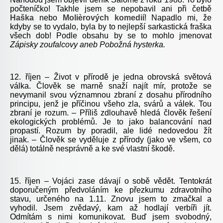
počteníčko! Takhle jsem se nepobavil ani při četbě
Haška
nebo
Molièrových komedií
! Napadlo mi, že
kdyby se to vydalo, byla by to nejlepší sarkastická fraška
všech dob! Podle obsahu by se to mohlo jmenovat
Zápisky zoufalcovy aneb Pobožná hysterka.
12. říjen – Život v přírodě je jedna obrovská světová
válka. Člověk se marně snaží najít mír, protože se
nevymanil svou významnou zbraní z dosahu přírodního
principu, jenž je příčinou všeho zla, svárů a válek. Tou
zbraní je rozum. – Příliš zdlouhavě hledá člověk řešení
ekologických problémů. Je to jako balancování nad
propastí. Rozum by poradil, ale lidé nedovedou žít
jinak. – Člověk se vyděluje z přírody (jako ve všem, co
dělá) totálně nesprávně a ke své vlastní škodě.
15. říjen – Vojáci zase dávají o sobě vědět. Tentokrát
doporučeným předvoláním ke přezkumu zdravotního
stavu, určeného na 1.11. Znovu jsem to zmačkal a
vyhodil. Jsem zvědavý, kam až hodlají verbíři jít.
Odmítám s nimi komunikovat. Buď jsem svobodný,