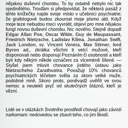
nějakou duševní chorobu. To by ostatně nebylo nic tak
ojedinělého. Troufám si předpovídat, že některá pasáž z
téhle knížečky najde svoje místo v učebnici psychiatrie;
že grafologové budou zkoumat moje písmo atd. Když
moje teze nebudou moci vyvrátit, objeví pro mne nějakou
fungl novou duševní chorobu. Nic nového. Stejně dopadl
Edgar Allan Poe
,
Oscar Wilde
,
Guy de Maupassant
,
Friedrich Nietzsche
,
Ladislav Klíma
,
Jonathan Swift
,
Jack London
, sv. Vincent Venera,
Max Stirner
,
lord
Byron
ad., zkrátka všichni ti velcí mužové, kteří
disponovali nebo disponují Poznáním či osobností a kteří
byli kdy někým někde označeni za víceméně šílené. —
Slyšel jsem mluvit chovance jistého ústavu jako
Nietzscheho Zarathustra
. Považuji 10% chovanců
psychiatrických léčeben světa za
skoro
velké muže,
podobné mně.
Skoro
proto, poněvadž
uvěřili
ve svou
nemoc a neutekli pryč od
skutečných bláznů,
kteří je
vězní.
Lidé se v otázkách životního prostředí chovají jako závislí
narkomani: nedovedou se zbavit toho, co jim škodí.