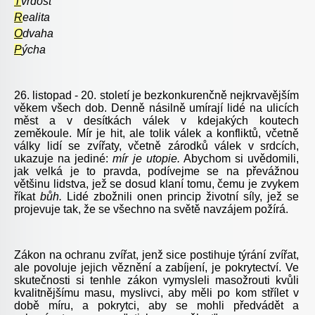
T
vrdost
R
ealita
O
dvaha
P
ýcha
26. listopad - 20. století je bezkonkurenčně nejkrvavějším
věkem všech dob. Denně násilně umírají lidé na ulicích
měst a v desítkách válek v kdejakých koutech
zeměkoule. Mír je hit, ale tolik válek a konfliktů, včetně
války lidí se zvířaty, včetně zárodků válek v srdcích,
ukazuje na jediné:
mír je utopie.
Abychom si uvědomili,
jak velká je to pravda, podívejme se na převážnou
většinu lidstva, jež se dosud klaní tomu, čemu je zvykem
říkat
bůh.
Lidé zbožnili onen princip životní síly, jež se
projevuje tak, že se všechno na světě navzájem požírá.
Zákon na ochranu zvířat, jenž sice postihuje týrání zvířat,
ale povoluje jejich věznění a zabíjení, je pokrytectví. Ve
skutečnosti si tenhle zákon vymysleli masožrouti kvůli
kvalitnějšímu masu, myslivci, aby měli po kom střílet v
době míru, a pokrytci, aby se mohli předvádět a