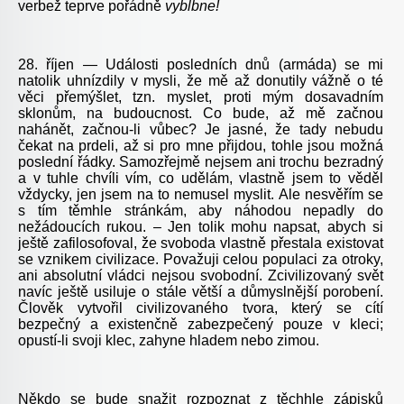
verbež teprve pořádně
vyblbne!
28. říjen — Události posledních dnů (armáda) se mi
natolik uhnízdily v mysli, že mě až donutily vážně o té
věci přemýšlet, tzn. myslet, proti mým dosavadním
sklonům, na budoucnost. Co bude, až mě začnou
nahánět, začnou-li vůbec? Je jasné, že tady nebudu
čekat na prdeli, až si pro mne přijdou, tohle jsou možná
poslední řádky. Samozřejmě nejsem ani trochu bezradný
a v tuhle chvíli vím, co udělám, vlastně jsem to věděl
vždycky, jen jsem na to nemusel myslit. Ale nesvěřím se
s tím těmhle stránkám, aby náhodou nepadly do
nežádoucích rukou. – Jen tolik mohu napsat, abych si
ještě zafilosofoval, že svoboda vlastně přestala existovat
se vznikem civilizace. Považuji celou populaci za otroky,
ani absolutní vládci nejsou svobodní. Zcivilizovaný svět
navíc ještě usiluje o stále větší a důmyslnější porobení.
Člověk vytvořil civilizovaného tvora, který se cítí
bezpečný a existenčně zabezpečený pouze v kleci;
opustí-li svoji klec, zahyne hladem nebo zimou.
Někdo se bude snažit rozpoznat z těchhle zápisků