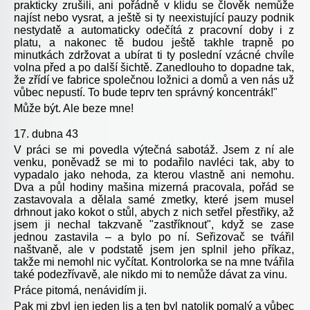
prakticky zrušili, ani pořádně v klidu se člověk nemůže
najíst nebo vysrat, a ještě si ty neexistující pauzy podnik
nestydatě a automaticky odečítá z pracovní doby i z
platu, a nakonec tě budou ještě takhle trapně po
minutkách zdržovat a ubírat ti ty poslední vzácné chvíle
volna před a po další šichtě. Zanedlouho to dopadne tak,
že zřídí ve fabrice společnou ložnici a domů a ven nás už
vůbec nepustí. To bude teprv ten správný koncentrák!"
Může být. Ale beze mne!
17. dubna 43
V práci se mi povedla výtečná sabotáž. Jsem z ní ale
venku, poněvadž se mi to podařilo navléci tak, aby to
vypadalo jako nehoda, za kterou vlastně ani nemohu.
Dva a půl hodiny mašina mizerná pracovala, pořád se
zastavovala a dělala samé zmetky, které jsem musel
drhnout jako kokot o stůl, abych z nich setřel přestřiky, až
jsem ji nechal takzvaně "zastříknout", když se zase
jednou zastavila – a bylo po ní. Seřizovač se tvářil
naštvaně, ale v podstatě jsem jen splnil jeho příkaz,
takže mi nemohl nic vyčítat. Kontrolorka se na mne tvářila
také podezřívavě, ale nikdo mi to nemůže dávat za vinu.
Práce pitomá, nenávidím ji.
Pak mi zbyl jen jeden lis a ten byl natolik pomalý a vůbec