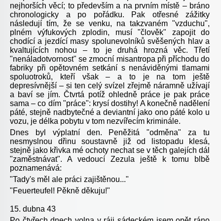
nejhorších věcí; to především a na prvním místě – bráno
chronologicky a po pořádku. Pak otřesné zážitky
následují tím, že se venku, na takzvaném "vzduchu",
plném výfukových zplodin, musí "člověk" zapojit do
chodící a jezdící masy spolunevolníků svěšených hlav a
kvaltujících nohou – to je druhá hrozná věc. Třetí
"nenáladotvornost" se zmocní misantropa při příchodu do
fabriky při opětovném setkání s nenáviděnými tlamami
spoluotroků, kteří však – a to je na tom ještě
depresívnější – si ten celý svízel zřejmě náramně užívají
a baví se jím. Čtvrtá potíž ohledně práce je pak práce
sama – co dím "práce": krysí dostihy! A konečně nadělení
páté, stejně nadbytečné a deviantní jako ono páté kolo u
vozu, je délka pobytu v tom nezvířecím kriminále.
Dnes byl výplatní den. Peněžitá "odměna" za tu
nesmyslnou dřinu soustavně již od listopadu klesá,
stejně jako křivka mé ochoty nechat se v těch galejích dál
"zaměstnávat". A vedoucí Zezula ještě k tomu blbě
poznamenává:
"Tady's měl ale práci zajištěnou..."
"Feuerteufel! Pěkně děkuju!"
15. dubna 43
Po čtyřech dnech volna v ráji sádeckém jsem opět ráno