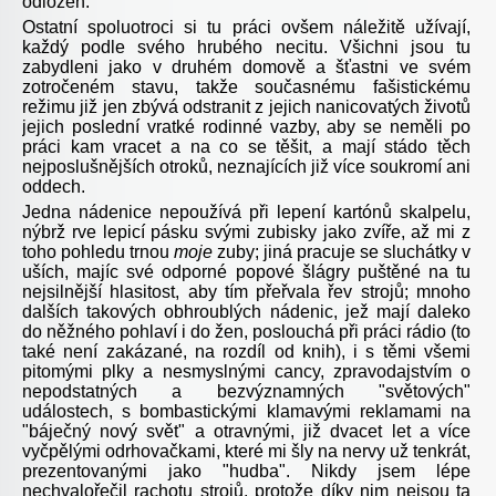
odložen.
Ostatní spoluotroci si tu práci ovšem náležitě užívají,
každý podle svého hrubého necitu. Všichni jsou tu
zabydleni jako v druhém domově a šťastni ve svém
zotročeném stavu, takže současnému fašistickému
režimu již jen zbývá odstranit z jejich nanicovatých životů
jejich poslední vratké rodinné vazby, aby se neměli po
práci kam vracet a na co se těšit, a mají stádo těch
nejposlušnějších otroků, neznajících již více soukromí ani
oddech.
Jedna nádenice nepoužívá při lepení kartónů skalpelu,
nýbrž rve lepicí pásku svými zubisky jako zvíře, až mi z
toho pohledu trnou
moje
zuby; jiná pracuje se sluchátky v
uších, majíc své odporné popové šlágry puštěné na tu
nejsilnější hlasitost, aby tím přeřvala řev strojů; mnoho
dalších takových obhroublých nádenic, jež mají daleko
do něžného pohlaví i do žen, poslouchá při práci rádio (to
také není zakázané, na rozdíl od knih), i s těmi všemi
pitomými plky a nesmyslnými cancy, zpravodajstvím o
nepodstatných a bezvýznamných "světových"
událostech, s bombastickými klamavými reklamami na
"báječný nový svět" a otravnými, již dvacet let a více
vyčpělými odrhovačkami, které mi šly na nervy už tenkrát,
prezentovanými jako "hudba". Nikdy jsem lépe
nechvalořečil rachotu strojů, protože díky nim nejsou ta