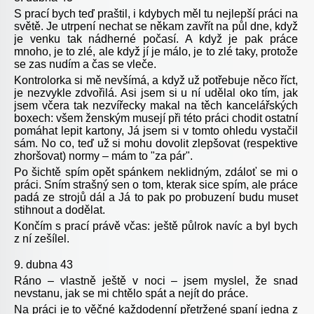
S prací bych teď praštil, i kdybych měl tu nejlepší práci na
světě. Je utrpení nechat se někam zavřít na půl dne, když
je venku tak nádherné počasí. A když je pak práce
mnoho, je to zlé, ale když jí je málo, je to zlé taky, protože
se zas nudím a čas se vleče.
Kontrolorka si mě nevšímá, a když už potřebuje něco říct,
je nezvykle zdvořilá. Asi jsem si u ní udělal oko tím, jak
jsem včera tak nezvířecky makal na těch kancelářských
boxech: všem ženským musejí při této práci chodit ostatní
pomáhat lepit kartony, Já jsem si v tomto ohledu vystačil
sám. No co, teď už si mohu dovolit zlepšovat (respektive
zhoršovat) normy – mám to "za pár".
Po šichtě spím opět spánkem neklidným, zdáloť se mi o
práci. Sním strašný sen o tom, kterak sice spím, ale práce
padá ze strojů dál a Já to pak po probuzení budu muset
stihnout a dodělat.
Končím s prací právě včas: ještě půlrok navíc a byl bych
z ní zešílel.
9. dubna 43
Ráno – vlastně ještě v noci – jsem myslel, že snad
nevstanu, jak se mi chtělo spát a nejít do práce.
Na práci je to věčné každodenní přetržené spaní jedna z