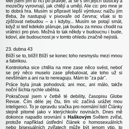
Měl jsem jim to říct po pravdě, ať se s tím jejich dušičky a
mozečky vyrovnají, jak chtějí a umějí. Ale co: pro mne je
to dobrá hra. Musím si připravit lepší výmluvu: nalžu jim
třeba, že nastupuji v pivovaře od června; však si to
zjišťovat nebudou – a i kdyby... Musím se potají smát,
když si teď kdekdo plánuje, jak budou za mnou chodit na
vrátnici pro pivo. Možná to tak někdy v budoucnu i bude,
kdoví, ale budoucnost je v tomto ohledu značně nejistá.
23. dubna 43
Blíží se to, blíží! Blíží se konec toho nesmyslu mezi mnou
a fabrikou.
Kontrolorka sice chtěla na mne zase něco svést, neboť
se prý něco muselo zase přebalovat, ale toho už si
nevšímám a ani na to nereaguju. Mám to "za pár".
Práce byla jinak pohodová; ani moc, ani málo, takže
noční šichta rychle uběhla.
Pokračoval jsem v četbě té debility, časopisu Globe
Revue. Čím déle jej čtu, tím víc začíná urážet mou
inteligenci. To je opravdu sračka pro normální lidi! Články
stejně pitomé jako v kterýchkoliv novinách. Dnes mě
dokonce napadlo srovnání s
Haškovým
Světem zvířat,
protože například ústřední článek o homosexuálních
nebo bisexuálních zvířatech může být jenom vtip, to