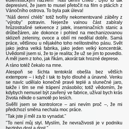
eufemistickým názvem "Náš denní chléb". Bylo to tak
depresivní, že jsem to musel přetočit na film o ptácích z
Vánočního ostrova. To byla pak úleva!
"Náš denní chléb" totiž tvořily nekomentované záběry z
"výroby" potravin. Nejenže valnou část zabíraly
hrůzostrašné sekvence z jatek, inseminačních stanic a
drůbežáren, ale dokonce i pohled na mechanizovanou
sklizeň zeleniny, ovoce a obilí mi nedělal dobře. Samá
práce, většinou u nějakého toho nelítostného pásu. Svět
jako jedna velká fabrika, jako jeden velký koncentrák.
Uvědomil jsem si, že to je realita; že už se jim to povedlo.
A měl jsem z toho, jak říkám, akorát tak hrozné deprese.
A ráno totéž čekalo na mne.
Alespoň se šichta tentokrát obešla bez větších
extempore – i když i tak to bylo dlouhé a únavné. Venku
se navíc udělalo konečně pravé teplé a slunečné jaro,
takže i tím se mé trápení znásobilo; totiž vědomím, že
kdybych nemusel být zavřený ve fabrice, užíval bych krás
života někde o samotě po lesích.
Svěřil jsem se kontrolorce – ani nevím proč –, že mi
předchozí směna nechala moc práce.
"Tak jste jí měl za to vynadat."
"To není můj styl. Myslím, že nevraživosti je v podniku
beztoho dost a dost."