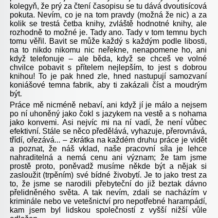
kolegyň, že prý za čtení časopisu se tu dává dvoutisícová
pokuta. Nevím, co je na tom pravdy (možná že nic) a za
kolik se trestá četba knihy, zvláště hodnotné knihy, ale
rozhodně to možné je. Tady ano. Tady v tom temnu bych
tomu věřil. Bavit se může každý s každým podle libosti,
na to nikdo nikomu nic neřekne, nenapomene ho, ani
když telefonuje – ale běda, když se chceš ve volné
chvilce pobavit s přítelem nejlepším, to jest s dobrou
knihou! To je pak hned zle, hned nastupují samozvaní
koniášové temna fabrik, aby ti zakázali číst a moudrým
být.
Práce mě nicméně nebaví, ani když jí je málo a nejsem
po ní uhoněný jako čokl s jazykem na vestě a s nohama
jako konvemi. Asi nejvíc mi na ní vadí, že není vůbec
efektivní. Stále se něco předělává, vyhazuje, přerovnává,
třídí, ořezává... – zkrátka na každém druhu práce je vidět
a poznat, že náš vklad, naše pracovní síla je lehce
nahraditelná a nemá cenu ani význam; že tam jsme
prostě proto, poněvadž musíme někde být a nějak si
zasloužit (trpěním) své bídné živobytí. Je to jako trest za
to, že jsme se narodili přebyteční do již beztak dávno
přelidněného světa. A tak nevím, zdali se nacházím v
kriminále nebo ve vetešnictví pro nepotřebné harampádí,
kam jsem byl lidskou společností z vyšší nižší vůle