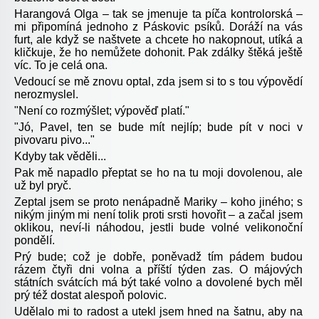
Harangová Olga – tak se jmenuje ta píča kontrolorská –
mi připomíná jednoho z Páskovic psíků. Doráží na vás
furt, ale když se naštvete a chcete ho nakopnout, utíká a
kličkuje, že ho nemůžete dohonit. Pak zdálky štěká ještě
víc. To je celá ona.
Vedoucí se mě znovu optal, zda jsem si to s tou výpovědí
nerozmyslel.
"Není co rozmýšlet; výpověď platí."
"Jó, Pavel, ten se bude mít nejlíp; bude pít v noci v
pivovaru pivo..."
Kdyby tak věděli...
Pak mě napadlo přeptat se ho na tu moji dovolenou, ale
už byl pryč.
Zeptal jsem se proto nenápadně Mariky – koho jiného; s
nikým jiným mi není tolik proti srsti hovořit – a začal jsem
oklikou, neví-li náhodou, jestli bude volné velikonoční
pondělí.
Prý bude; což je dobře, poněvadž tím pádem budou
rázem čtyři dni volna a příští týden zas. O májových
státních svátcích má být také volno a dovolené bych měl
prý též dostat alespoň polovic.
Udělalo mi to radost a utekl jsem hned na šatnu, aby na