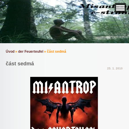
Úvod
»
der Feuerteufel
»
část sedmá
část sedmá
25. 1. 2010