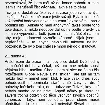
nezmetkoval, že jsem měl až do konce pohodu a mohl
jsem si nerušeně číst
Váchala
. Takhle se to dělá!
Též jsme dostali za úkol vyplnit zase jeden z otravných
testů, jimiž nás kromě práce ještě sužují. Byla to tentokrát
každoroční bodovací anketa na téma "jak se vám u nás v
podniku líbí". Anketa to není anonymní, takže podle toho
také dopadla: nikdo neodpovídal úplně podle pravdy. Já
jsem ve výpovědi a tudíž jsem si nechal záležet na tom,
aby moje hodnocení vyznělo záporně. Nijak jsem to
nepřeháněl – to abych nevzbudil takovou nelibou
pozornost, že by o tom chtěl se mnou někdo diskutovat.
21. dubna 43
Přišel jsem do práce – a nebylo co dělat! Dvě hodiny
jsem čučel doblba a čekal, než pro mne někdo spustí
nějakou blbou mašinu. Chodil jsem si sice na šatnu číst
rozečtenou Globe Revue a na snídani, ale furt mi tam
někdo lezl – neměl jsem klid. Práce však dnes svou
pohodovostí připomínala staré zlaté časy z druhé
poloviny loňského roku, dobu takzvané "krize", kdy také
nebylo mnoho co na práci. Aspoň někdy (a skoro na
závěr!) trochu oddych od těch věčných krysích dostihů.
Jenomže, i když není co dělat, práci stejně musíš
předstírat – to je ten nesmysl největší! Slyšel jsem od