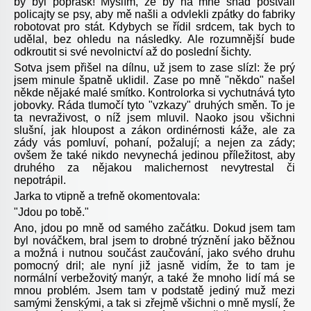
by byl poprask! Myslím, že by na mne snad poštvali
policajty se psy, aby mě našli a odvlekli zpátky do fabriky
robotovat pro stát. Kdybych se řídil srdcem, tak bych to
udělal, bez ohledu na následky. Ale rozumnější bude
odkroutit si své nevolnictví až do poslední šichty.
Sotva jsem přišel na dílnu, už jsem to zase slízl: že prý
jsem minule špatně uklidil. Zase po mně "někdo" našel
někde nějaké malé smítko. Kontrolorka si vychutnává tyto
jobovky. Ráda tlumočí tyto "vzkazy" druhých směn. To je
ta nevraživost, o níž jsem mluvil. Naoko jsou všichni
slušní, jak hloupost a zákon ordinérnosti káže, ale za
zády vás pomluví, pohaní, požalují; a nejen za zády;
ovšem že také nikdo nevynechá jedinou příležitost, aby
druhého za nějakou malichernost nevytrestal či
nepotrápil.
Jarka to vtipně a trefně okomentovala:
"Jdou po tobě."
Ano, jdou po mně od samého začátku. Dokud jsem tam
byl nováčkem, bral jsem to drobné trýznění jako běžnou
a možná i nutnou součást zaučování, jako svého druhu
pomocný dril; ale nyní již jasně vidím, že to tam je
normální verbežovitý manýr, a také že mnoho lidí má se
mnou problém. Jsem tam v podstatě jediný muž mezi
samými ženskými, a tak si zřejmě všichni o mně myslí, že