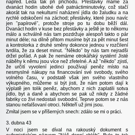
napřed. Leda tak při příchodu. Přestávky máme za
dvanáct hodin ubohé dvě patnáctiminutovky, což stačí
akorát tak na nekulturní naházení jídla do žaludku a na
rychlé odskočení na záchod; přestávky, které jsou navíc
jen "papírové", protože stroje po tu dobu běží dál.
Dvanáct hodin v kuse bez přestávky a ještě je to někomu
málo a schválně nás tam pozdržuje alespoň takto o pár
minut déle; na dílně přitom musíme být za pět minut šest
a kontrolorka z druhé směny dokonce jednou v rozčilení
tvrdila, že za deset minut. "Někdo" by nás tam nejradši
držel pořád. A pak že nemáme otrokářský systém! Jisté
náběhy k němu jsou více než zřetelné. A až "někdo" zjistí,
že určití vyvolení jedinci používají peněz místo na
nesmyslné nákupy na financování své svobody, svého
volného času, v podstatě však jen svého vlastního
výkupného, můžeme si být jisti, že nám potom dají k
výplatě jen tolik peněz, abychom z nich zaplatili sotva
jídlo, byt a daně a abychom se pak už nikdy z žádné
fabriky co živi nedostali svobodní. Teprve potom se z nás
stanou nefalšovaní otroci. Někteří už jimi jsou.
Zmítal jsem se v příšerných snech: zdálo se mi o práci.
3. dubna 43
V noci jsem se díval na rakouský dokument s