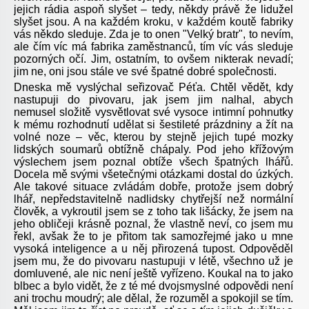
jejich rádia aspoň slyšet – tedy, někdy právě že lidužel
slyšet jsou. A na každém kroku, v každém koutě fabriky
vás někdo sleduje. Zda je to onen "Velký bratr", to nevím,
ale čím víc má fabrika zaměstnanců, tím víc vás sleduje
pozorných očí. Jim, ostatním, to ovšem nikterak nevadí;
jim ne, oni jsou stále ve své špatné dobré společnosti.
Dneska mě vyslýchal seřizovač Péťa. Chtěl vědět, kdy
nastupuji do pivovaru, jak jsem jim nalhal, abych
nemusel složitě vysvětlovat své vysoce intimní pohnutky
k mému rozhodnutí udělat si šestileté prázdniny a žít na
volné noze – věc, kterou by stejně jejich tupé mozky
lidských soumarů obtížně chápaly. Pod jeho křížovým
výslechem jsem poznal obtíže všech špatných lhářů.
Docela mě svými všetečnými otázkami dostal do úzkých.
Ale takové situace zvládám dobře, protože jsem dobrý
lhář, nepředstavitelně nadlidsky chytřejší než normální
člověk, a vykroutil jsem se z toho tak lišácky, že jsem na
jeho obličeji krásně poznal, že vlastně neví, co jsem mu
řekl, avšak že to je přitom tak samozřejmé jako u mne
vysoká inteligence a u něj přirozená tupost. Odpověděl
jsem mu, že do pivovaru nastupuji v létě, všechno už je
domluvené, ale nic není ještě vyřízeno. Koukal na to jako
blbec a bylo vidět, že z té mé dvojsmyslné odpovědi není
ani trochu moudrý; ale dělal, že rozuměl a spokojil se tím.