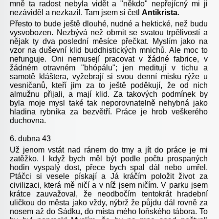
mně ta radost nebyla vidět a "někdo" nepřejícný mi ji
nezáviděl a nezkazil. Tam jsem si četl
Antikrista
.
Přesto to bude ještě dlouhé, nudné a hektické, než budu
vysvobozen. Nezbývá než obrnit se svatou trpělivostí a
nějak ty dva poslední měsíce přečkat. Myslím jako na
vzor na duševní klid buddhistických mnichů. Ale moc to
nefunguje. Oni nemusejí pracovat v žádné fabrice, v
žádném otravném "bhópálu"; jen meditují v tichu a
samotě kláštera, vyžebrají si svou denní misku rýže u
vesničanů, kteří jim za to ještě poděkují, že od nich
almužnu přijali, a mají klid. Za takových podmínek by
byla moje mysl také tak neporovnatelně nehybná jako
hladina rybníka za bezvětří. Práce je hrob veškerého
duchovna.
6. dubna 43
Už jenom vstát nad ránem do tmy a jít do práce je mi
zatěžko. I když bych měl být podle počtu prospaných
hodin vyspalý dost, přece bych spal dál nebo umřel.
Ptáčci si vesele pískají a Já kráčím položit život za
civilizaci, která mě ničí a v níž jsem ničím. V parku jsem
krátce zauvažoval, že neodbočím tentokrát hradební
uličkou do města jako vždy, nýbrž že půjdu dál rovně za
nosem až do Sádku, do místa mého loňského tábora. To