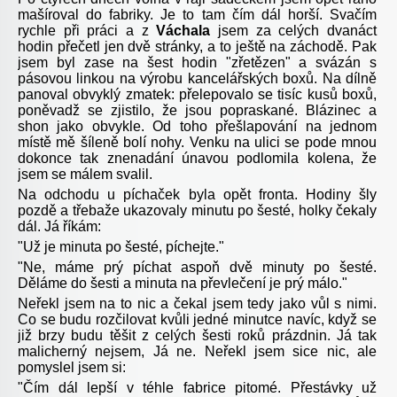
mašíroval do fabriky. Je to tam čím dál horší. Svačím
rychle při práci a z
Váchala
jsem za celých dvanáct
hodin přečetl jen dvě stránky, a to ještě na záchodě. Pak
jsem byl zase na šest hodin "zřetězen" a svázán s
pásovou linkou na výrobu kancelářských boxů. Na dílně
panoval obvyklý zmatek: přelepovalo se tisíc kusů boxů,
poněvadž se zjistilo, že jsou popraskané. Blázinec a
shon jako obvykle. Od toho přešlapování na jednom
místě mě šíleně bolí nohy. Venku na ulici se pode mnou
dokonce tak znenadání únavou podlomila kolena, že
jsem se málem svalil.
Na odchodu u píchaček byla opět fronta. Hodiny šly
pozdě a třebaže ukazovaly minutu po šesté, holky čekaly
dál. Já říkám:
"Už je minuta po šesté, píchejte."
"Ne, máme prý píchat aspoň dvě minuty po šesté.
Děláme do šesti a minuta na převlečení je prý málo."
Neřekl jsem na to nic a čekal jsem tedy jako vůl s nimi.
Co se budu rozčilovat kvůli jedné minutce navíc, když se
již brzy budu těšit z celých šesti roků prázdnin. Já tak
malicherný nejsem, Já ne. Neřekl jsem sice nic, ale
pomyslel jsem si:
"Čím dál lepší v téhle fabrice pitomé. Přestávky už