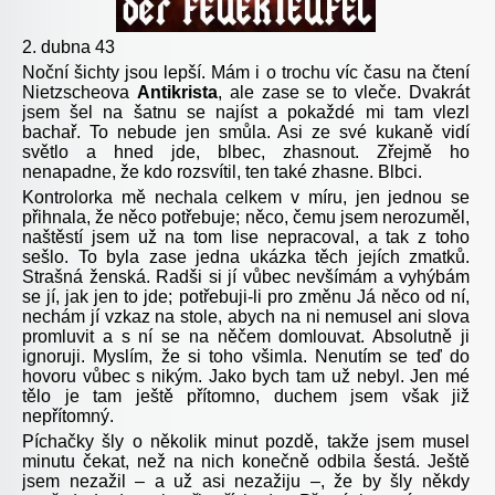
2. dubna 43
Noční šichty jsou lepší. Mám i o trochu víc času na čtení
Nietzsche
ova
Antikrista
, ale zase se to vleče. Dvakrát
jsem šel na šatnu se najíst a pokaždé mi tam vlezl
bachař. To nebude jen smůla. Asi ze své kukaně vidí
světlo a hned jd
e, blbec, zhasnout. Zřejmě ho
nenapadne, že kdo rozsvítil, ten také zhasne. Blbci.
Kontrolorka mě nechala celkem v míru, jen jednou se
přihnala, že něco potřebuje; něco, čemu jsem nerozuměl,
naštěstí jsem už na tom lise nepracoval, a tak z toho
sešlo. To byla zase jedna ukázka těch jejích zmatků.
Strašná ženská. Radši si jí vůbec nevšímám a vyhýbám
se jí, jak jen to jde; potřebuji-li pro změnu Já něco od ní,
nechám jí vzkaz na stole, abych na ni nemusel ani slova
promluvit a s ní se na něčem domlouvat. Absolutně ji
ignoruji. Myslím, že si toho všimla. Nenutím se teď do
hovoru vůbec s nikým. Jako bych tam už nebyl. Jen mé
tělo je tam ještě přítomno, duchem jsem však již
nepřítomný.
Píchačky šly o několik minut pozdě, takže jsem musel
minutu čekat, než na nich konečně odbila šestá. Ještě
jsem nezažil – a už asi nezažiju –, že by šly někdy