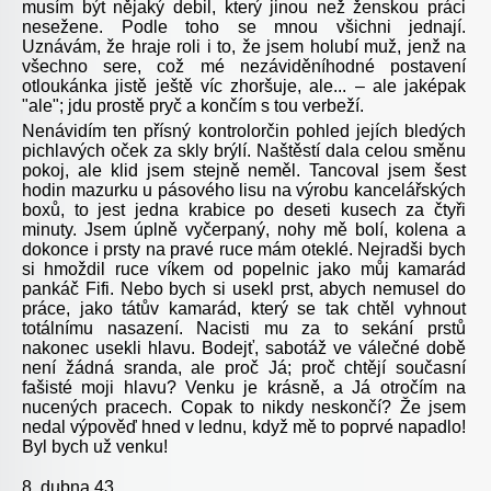
musím být nějaký debil, který jinou než ženskou práci
nesežene. Podle toho se mnou všichni jednají.
Uznávám, že hraje roli i to, že jsem holubí muž, jenž na
všechno sere, což mé nezáviděníhodné postavení
otloukánka jistě ještě víc zhoršuje, ale... – ale jaképak
"ale"; jdu prostě pryč a končím s tou verbeží.
Nenávidím ten přísný kontrolorčin pohled jejích bledých
pichlavých oček za skly brýlí. Naštěstí dala celou směnu
pokoj, ale klid jsem stejně neměl. Tancoval jsem šest
hodin mazurku u pásového lisu na výrobu kancelářských
boxů, to jest jedna krabice po deseti kusech za čtyři
minuty. Jsem úplně vyčerpaný, nohy mě bolí, kolena a
dokonce i prsty na pravé ruce mám oteklé. Nejradši bych
si hmoždil ruce víkem od popelnic jako můj kamarád
pankáč Fifi. Nebo bych si usekl prst, abych nemusel do
práce, jako tátův kamarád, který se tak chtěl vyhnout
totálnímu nasazení. Nacisti mu za to sekání prstů
nakonec usekli hlavu. Bodejť, sabotáž ve válečné době
není žádná sranda, ale proč Já; proč chtějí současní
fašisté moji hlavu? Venku je krásně, a Já otročím na
nucených pracech. Copak to nikdy neskončí? Že jsem
nedal výpověď hned v lednu, když mě to poprvé napadlo!
Byl bych už venku!
8. dubna 43