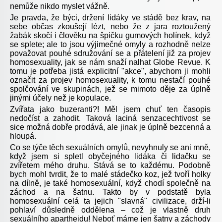
nemůže nikdo myslet vážně.
Je pravda, že býci, držení lidáky ve stádě bez krav, na
sebe občas zkoušejí lézt, nebo že z jara roztoužený
žabák skočí i člověku na špičku gumových holínek, když
se splete; ale to jsou výjimečné omyly a rozhodně nelze
považovat pouhé sdružování se a přátelení již za projev
homosexuality, jak se nám snaží nalhat Globe Revue. K
tomu je potřeba jistá explicitní "akce", abychom ji mohli
označit za projev homosexuality, k tomu nestačí pouhé
spolčování ve skupinách, jež se mimoto děje za úplně
jinými účely než je kopulace.
Zvířata jako buzeranti?! Měl jsem chuť ten časopis
nedočíst a zahodit. Taková laciná senzacechtivost se
sice možná dobře prodává, ale jinak je úplně bezcenná a
hloupá.
Co se týče těch sexuálních omylů, nevyhnuly se ani mně,
když jsem si spletl obyčejného lidáka či lidačku se
zvířetem mého druhu. Stává se to každému. Podobně
bych mohl tvrdit, že to malé stádečko koz, jež tvoří holky
na dílně, je také homosexuální, když chodí společně na
záchod a na šatnu. Takto by v podstatě byla
homosexuální celá ta jejich "slavná" civilizace, drží-li
pohlaví důsledně oddělena – což je vlastně druh
sexuálního apartheidu! Neboť máme jen šatny a záchody